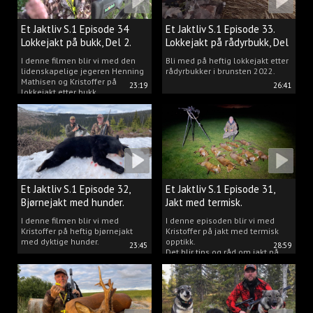
Et Jaktliv S.1 Episode 34
Et Jaktliv S.1 Episode 33.
Lokkejakt på bukk, Del 2.
Lokkejakt på rådyrbukk, Del
1.
I denne filmen blir vi med den
Bli med på heftig lokkejakt etter
lidenskapelige jegeren Henning
rådyrbukker i brunsten 2022.
Mathisen og Kristoffer på
23:19
26:41
lokkejakt etter bukk.
Et Jaktliv S.1 Episode 32,
Et Jaktliv S.1 Episode 31,
Bjørnejakt med hunder.
Jakt med termisk.
I denne filmen blir vi med
I denne episoden blir vi med
Kristoffer på heftig bjørnejakt
Kristoffer på jakt med termisk
med dyktige hunder.
opptikk.
23:45
28:59
Det blir tips og råd om jakt på
både rev, villsvin og hjort og
masse jakt.