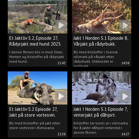
Et Jaktliv S.2, Episode 27,
Jakt I Norden S.1 Episode 8,
Rådyrjakt med hund 2023.
Vårjakt på rådyrbukk.
I denne filmen blir vi med Stian,
Bli med Kristoffer i Svensk
Morten og Kristoffer på rådyrjakt
villmark på vårjakt etter
med hund.
rådyrbukk. Stikkordet er
21:43
14:58
gullbukk.
Et Jaktliv S.2 Episode 27,
Jakt I Norden S.1 Episode 7,
Jakt på store vortesvin.
vinterjakt på dåhjort.
Bli med Kristoffer på jakt etter
Kristoffer tar turen ut i villmarka
store vortesvin i Botswana.
for å jakte dåhjort vinterstid i
denne filmen.
21:58
14:27