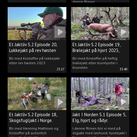
denne filmen.
Et Jaktliv S.2 Episode 20,
Et Jaktliv S.2 Episode 19,
Lokkejakt på rev høsten
Brølejakt på hjort 2023,
2023.
del.1
Bli med Kristoffer på lokkejakt
Bli med Kristoffer på heftig
etter rev høsten 2023.
brølejakt etter kronhjorter i
brunsten.
23:17
33:40
Et Jaktliv S.2 Episode 18,
Jakt I Norden S.1 Episode 5,
Skogsfugljakt i Norge.
Elg, hjort og rådyr.
Bli med Henning Mathisen og
I denne filmen blir vi med på
Kristoffer på actionfylt
elgjakt med løshund, hjortejakt i