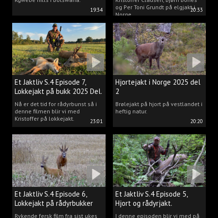
og Per Toni Grundt på elgjakt i
19:34
20:33
Norge.
Et Jaktliv S.4 Episode 7,
Hjortejakt i Norge 2025 del
Lokkejakt på bukk 2025 Del.
2
2
Nå er det tid for rådyrbunst så i
Brølejakt på hjort på vestlandet i
denne filmen blir vi med
heftig natur.
Kristoffer på lokkejakt.
23:01
20:20
Et Jaktliv S.4 Episode 6,
Et Jaktliv S.4 Episode 5,
Lokkejakt på rådyrbukker
Hjort og rådyrjakt.
2025 Del.1
Rykende fersk film fra sist ukes
I denne episoden blir vi med på