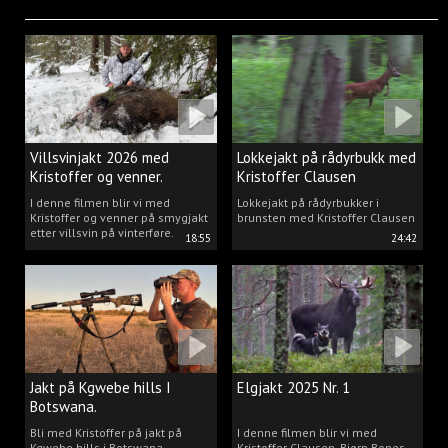
Villsvinjakt 2026 med
Lokkejakt på rådyrbukk med
Kristoffer og venner.
Kristoffer Clausen
I denne filmen blir vi med
Lokkejakt på rådyrbukker i
Kristoffer og venner på smygjakt
brunsten med Kristoffer Clausen
etter villsvin på vinterføre.
18:55
24:42
Jakt på Kgwebe hills I
Elgjakt 2025 Nr. 1
Botswana.
Bli med Kristoffer på jakt på
I denne filmen blir vi med
Kgwebe hills i Botswana.
Kristoffer Clausen, Bjørn Bones