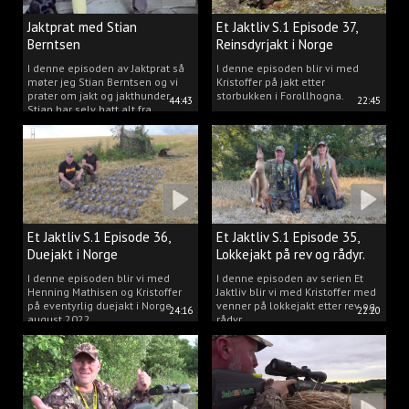
Jaktprat med Stian
Et Jaktliv S.1 Episode 37,
Berntsen
Reinsdyrjakt i Norge
I denne episoden av Jaktprat så
I denne episoden blir vi med
møter jeg Stian Berntsen og vi
Kristoffer på jakt etter
prater om jakt og jakthunder.
storbukken i Forollhogna.
44:43
22:45
Stian har selv hatt alt fra
støvere, til elghunder,
rådyrhunder, spetser, apportører
og stående fuglehunder.
Et Jaktliv S.1 Episode 36,
Et Jaktliv S.1 Episode 35,
Duejakt i Norge
Lokkejakt på rev og rådyr.
I denne episoden blir vi med
I denne episoden av serien Et
Henning Mathisen og Kristoffer
Jaktliv blir vi med Kristoffer med
på eventyrlig duejakt i Norge
venner på lokkejakt etter rev og
24:16
22:20
august 2022.
rådyr.