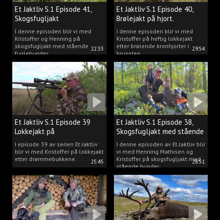
Et Jaktliv S.1 Episode 41,
Et Jaktliv S.1 Episode 40,
Skogsfugljakt
Brølejakt på hjort.
I denne episoden blir vi med
I denne episoden blir vi med
Kristoffer og Henning på
Kristoffer på heftig lokkejakt
skogsfugljakt med stående
etter brølende kronhjorter i
22:33
29:54
fuglehunder.
brunsten.
Et Jaktliv S.1 Episode 39
Et Jaktliv S.1 Episode 38,
Lokkejakt på
Skogsfugljakt med stående
drømmebukkene
hunder.
I episode 39 av serien Et Jaktliv
I denne episoden av Et Jaktliv blir
blir vi med Kristoffer på lokkejakt
vi med Henning Mathisen og
etter drømmebukkene.
Kristoffer på skogsfugljakt med
25:45
28:51
stående hunder.