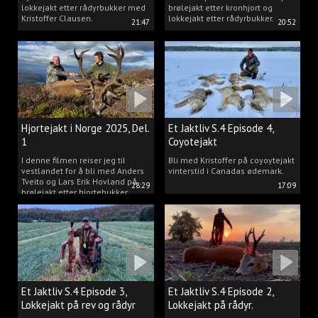
lokkejakt etter rådyrbukker med
brølejakt etter kronhjort og
Kristoffer Clausen.
lokkejakt etter rådyrbukker.
21:47
20:52
Hjortejakt i Norge 2025, Del.
Et Jaktliv S.4 Episode 4,
1
Coyotejakt
I denne filmen reiser jeg til
Bli med Kristoffer på coyoytejakt
vestlandet for å bli med Anders
vinterstid i Canadas ødemark.
Tveito og Lars Erik Hovland på
28:29
17:09
brølejakt etter hjortebukker.
Et Jaktliv S.4 Episode 3,
Et Jaktliv S.4 Episode 2,
Lokkejakt på rev og rådyr
Lokkejakt på rådyr.