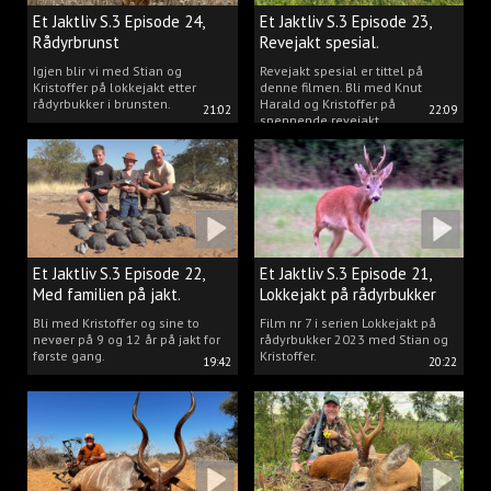
Et Jaktliv S.3 Episode 24,
Et Jaktliv S.3 Episode 23,
Rådyrbrunst
Revejakt spesial.
Igjen blir vi med Stian og
Revejakt spesial er tittel på
Kristoffer på lokkejakt etter
denne filmen. Bli med Knut
rådyrbukker i brunsten.
Harald og Kristoffer på
21:02
22:09
spennende revejakt.
Et Jaktliv S.3 Episode 22,
Et Jaktliv S.3 Episode 21,
Med familien på jakt.
Lokkejakt på rådyrbukker
med Stian og Kristoffer
Bli med Kristoffer og sine to
Film nr 7 i serien Lokkejakt på
nevøer på 9 og 12 år på jakt for
rådyrbukker 2023 med Stian og
første gang.
Kristoffer.
19:42
20:22