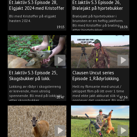
Et Jaktliv S.3 Episode 28,
Et Jaktliv S.3 Episode 26,
Elgjakt 2024 med Kristoffer
Brølejakt på hjortebukker
Clausen
med Kristoffer Clausen
Bli med Kristoffer på elgjakt
Brølejakt på hjortebukker i
høsten 2024.
brunsten er en heftig jaktform.
Bli med Kristoffer på brøling
19:15
18:38
etter hjortebukker.
Et Jaktliv S.3 Episode 25,
Clausen Uncut series
Skogsbukker på lokk.
Episode 1, Rådyrlokking.
Lokking av rådyr i skogsterreng
Helt ny filmserie med uncut /
er krevende, men utrolig
uklippet film på litt over 1 time
spennende. Bli med på lokkjakt
med ekte jakt akkurat slik vi
20:47
67:56
etter skogsbukker.
opplever det uredigert. Bli med
Kristoffer og opplev akkurat det
vi gjør når vi er ute og lokker
rådyr.