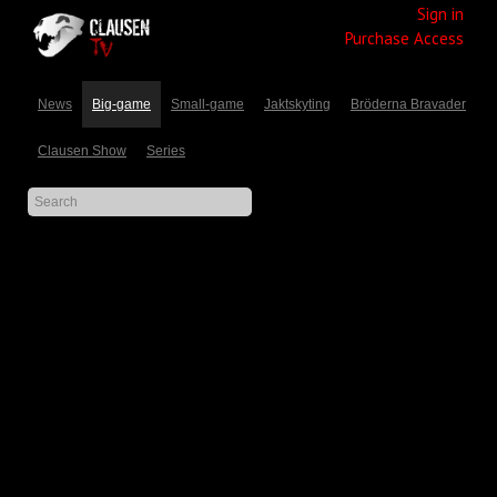
Sign in
Purchase Access
News
Big-game
Small-game
Jaktskyting
Bröderna Bravader
Clausen Show
Series