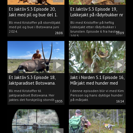
Et Jaktliv S.3 Episode 20,
Et Jaktliv S.3 Episode 19,
Jakt med pil og bue del 1.
Lokkejakt på rådyrbukker nr
6
Bli med Kristoffer på storviltjakt
Bli med Kristoffer på heftig
med pil og bue i Botswana juni
lokkejakt etter rådyrbukker i
2024.
brunsten. Episode 6 fra høsten
28:08
23:09
2023.
Et Jaktliv S.3 Episode 18,
Jakt i Norden S.1 Episode 16,
Jaktparadiset Botswana.
Mårjakt med hunder med
Kim Persson
Bli med Kristoffer til
I denne episoden blir vi med Kim
jaktparadiset Botswana. Her
Persson og hans dyktige hunder
jaktes det forskjellig storvilt.
på mårjakt.
19:35
16:14