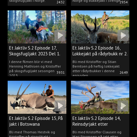
skogsfugljakt i Norge.
Norge og bukkejakt i Sverige.
24:32
29:54
Et Jaktliv S.2 Episode 17,
Et Jaktliv S.2 Episode 16,
Skogsfugljakt 2023 Del 1.
Lokkejakt på rådyrbukk nr 2.
I denne filmen blir vi med
Bli med Kristoffer og Stian
Henning Mathisen og Kristoffer
Berntsen på heftig lokkejakt
på skogsfugljakt sesongen
etter rådyrbukker i denne
39:31
26:49
2023.
episoden.
Et Jaktliv S.2 Episode 15, På
Et Jaktliv S.2 Episode 14,
jakt i Botswana
Reinsdyrjakt etter
storbukker.
Bli med Thomas Hestvik og
Bli med Kristoffer Clausen og
Kristoffer på storviltjakt i
Mari Stormoen på jakt etter