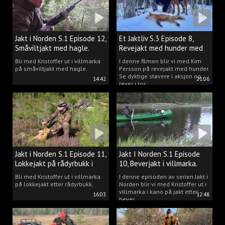
Jakt i Norden S.1 Episode 12,
Et Jaktliv S.3 Episode 8,
Småviltjakt med hagle.
Revejakt med hunder med
Kim Persson.
Bli med Kristoffer ut i villmarka
I denne filmen blir vi med Kim
på småviltjakt med hagle.
Persson på revejakt med hunder.
Se dyktige støvere i aksjon og
14:42
21:06
rever i los.
Jakt i Norden S.1 Episode 11,
Jakt I Norden S.1 Episode
Lokkejakt på rådyrbukk i
10, Beverjakt i villmarka.
villmarka.
Bli med Kristoffer ut i villmarka
I denne episoden av serien Jakt i
på lokkejakt etter rådyrbukk.
Norden blir vi med Kristoffer ut i
villmarka i kano på jakt etter
16:03
12:48
bever.