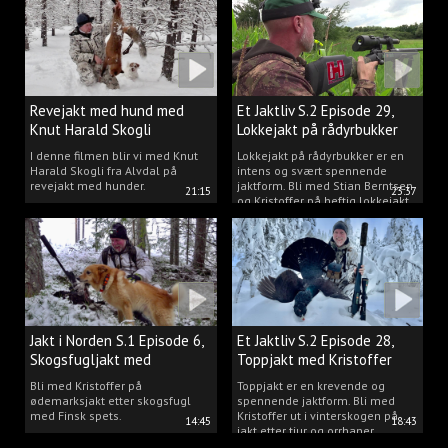
Revejakt med hund med
Et Jaktliv S.2 Episode 29,
Knut Harald Skogli
Lokkejakt på rådyrbukker
med Stian og Kristoffer
I denne filmen blir vi med Knut
Lokkejakt på rådyrbukker er en
Harald Skogli fra Alvdal på
intens og svært spennende
revejakt med hunder.
jaktform. Bli med Stian Berntsen
21:15
23:37
og Kristoffer på heftig lokkejakt.
Jakt i Norden S.1 Episode 6,
Et Jaktliv S.2 Episode 28,
Skogsfugljakt med
Toppjakt med Kristoffer
spetshund.
Clausen
Bli med Kristoffer på
Toppjakt er en krevende og
ødemarksjakt etter skogsfugl
spennende jaktform. Bli med
med Finsk spets.
Kristoffer ut i vinterskogen på
14:45
18:43
jakt etter tiur og orrhaner.