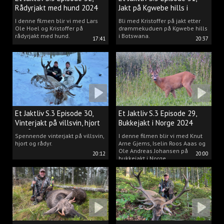
Rådyrjakt med hund 2024
Jakt på Kgwebe hills i
Botswana
I denne filmen blir vi med Lars
Bli med Kristoffer på jakt etter
Ole Hoel og Kristoffer på
drømmekuduen på Kgwebe hills
rådyrjakt med hund.
i Botswana.
17:41
20:37
Et Jaktliv S.3 Episode 30,
Et Jaktliv S.3 Episode 29,
Vinterjakt på villsvin, hjort
Bukkejakt i Norge 2024
og rådyr.
Spennende vinterjakt på villsvin,
I denne filmen blir vi med Knut
hjort og rådyr.
Arne Gjems, Iselin Roos Aaas og
Ole Andreas Johansen på
20:12
20:00
bukkejakt i Norge.