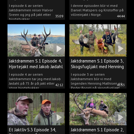
Matspers.
I episode 6 av serien
I denne episoden blir vi med
Jaktdrømmen reiser Halvor
Daniel Matspers og Kristoffer på
Sveen og jeg på jakt etter
villreinjakt i Norge.
35:09
44:44
hjortebukker.
Jaktdrømmen S.1 Episode 4,
Jaktdrømmen S.1 Episode 3,
Hjortejakt med Jakob Jødahl
Skogsfugljakt med Henning
og Peder
I episode 4 av serien
I episode 3 av serien
Jaktdrømmen tar jeg med Jakob
Jaktdrømmen blir vi med
Jødahl på 75 år på jakt etter
legenden Henning Mathisen og
42:12
41:53
store hjortebukker.
Peder Bogsti på skogsfugljakt.
Et Jaktliv S.3 Episode 34,
Jaktdrømmen S.1 Episode 2,