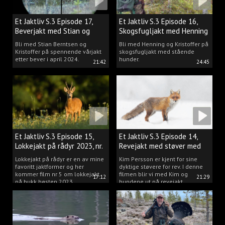
Et Jaktliv S.3 Episode 17,
Et Jaktliv S.3 Episode 16,
Beverjakt med Stian og
Skogsfugljakt med Henning
Kristoffer
Mathisen
Bli med Stian Berntsen og
Bli med Henning og Kristoffer på
Kristoffer på spennende vårjakt
skogsfugljakt med stående
etter bever i april 2024.
hunder.
21:42
24:45
Et Jaktliv S.3 Episode 15,
Et Jaktliv S.3 Episode 14,
Lokkejakt på rådyr 2023, nr.
Revejakt med støver med
5
Kim Persson
Lokkejakt på rådyr er en av mine
Kim Persson er kjent for sine
favoritt jaktformer og her
dyktige støvere for rev. I denne
kommer film nr 5 om lokkejakt
filmen blir vi med Kim og
17:12
21:29
på bukk høsten 2023.
hundene ut på revejakt.