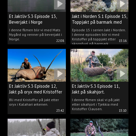
Et Jaktliv S.3 Episode 13,
Jakt i Norden S.1 Episode 15,
Beverjakt i Norge
Toppjakt på barmark med
Kristoffer Clausen
I denne filmen blir vi med Mats
Episode 15 i serien Jakt i Norden.
Nygård og venner på beverjakt i
I denne episoden blir vi med
Norge.
Kristoffer på toppjakt etter
22:08
15:16
skogsfugl på barmark.
Et Jaktliv S.3 Episode 12,
Et Jaktliv S.3 Episode 11,
Jakt på oryx med Kristoffer
Jakt på sikahjort.
Clausen
Bli med Kristoffer på jakt etter
I denne filmen skal vi på jakt
oryx i Kalahari ørkenen.
etter sikahjort i Tjekkia med
Kristoffer Clausen.
23:42
15:10