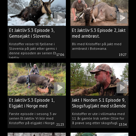
Et Jaktliv S.3 Episode 3,
Et Jaktliv S.3 Episode 2, Jakt
Gemsejakt i Slovenia.
med armbrøst.
Kristoffer reiser til fjellene i
Bli med Kristoffer på jakt med
Slovenia på jakt etter gems i
armbrøst i Botswana.
denne episoden av serien Et
17:06
19:27
Jaktliv.
Et Jaktliv S.3 Episode 1,
Jakt I Norden S.1 Episode 9,
Elgjakt i Norge med
Skogsfugljakt med stående
Kristoffer Clausen
hund.
Første episode i sesong 3 av
Kristoffer er ute i villmarka med
serien Et Jaktliv. Vi blir med
11 år gamle Irsk setter Ollie for
Kristoffer på elgjakt i Norge.
å prøve seg etter skogsfugl.
21:23
13:34