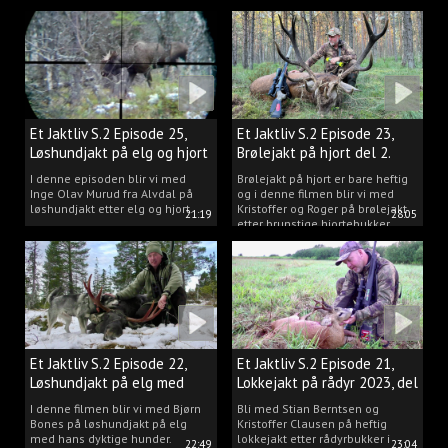
Et Jaktliv S.2 Episode 25,
Et Jaktliv S.2 Episode 23,
Løshundjakt på elg og hjort
Brølejakt på hjort del 2.
i Norge.
I denne episoden blir vi med
Brølejakt på hjort er bare heftig
Inge Olav Murud fra Alvdal på
og i denne filmen blir vi med
løshundjakt etter elg og hjort.
Kristoffer og Roger på brølejakt
21:19
28:05
etter brunstige hjortebukker.
Et Jaktliv S.2 Episode 22,
Et Jaktliv S.2 Episode 21,
Løshundjakt på elg med
Lokkejakt på rådyr 2023, del
Bjørn Bones
3.
I denne filmen blir vi med Bjørn
Bli med Stian Berntsen og
Bones på løshundjakt på elg
Kristoffer Clausen på heftig
med hans dyktige hunder.
lokkejakt etter rådyrbukker i
22:49
23:04