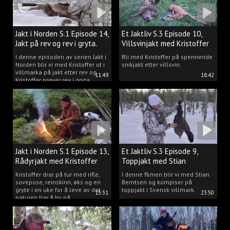
Jakt i Norden S.1 Episode 14,
Et Jaktliv S.3 Episode 10,
Jakt på rev og rev i gryta.
Villsvinjakt med Kristoffer
I denne episoden av serien Jakt i
Bli med Kristoffer på spennende
Norden blir vi med Kristoffer ut i
snikjakt etter villsvin.
villmarka på jakt etter rev og
11:49
18:42
Kristoffer prøver rev i gryta.
Jakt i Norden S.1 Episode 13,
Et Jaktliv S.3 Episode 9,
Rådyrjakt med Kristoffer
Toppjakt med Stian
Clausen
Berntsen
Kristoffer drar på tur med rifle,
I denne filmen blir vi med Stian
sovepose, reinskinn, øks og en
Berntsen og kompiser på
gryte i en uke for å leve av det
toppjakt i Svensk villmark.
15:31
23:50
naturen har å by på.