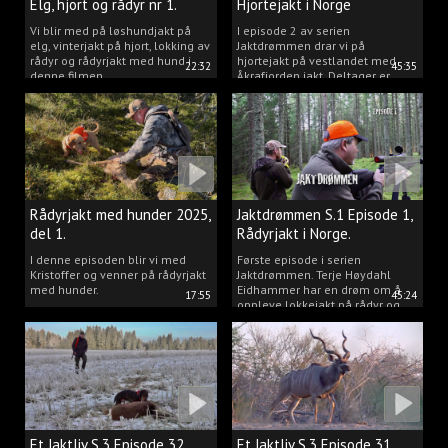
Elg, hjort og rådyr nr 1.
Hjortejakt i Norge
2025
Vi blir med på løshundjakt på
I episode 2 av serien
elg, vinterjakt på hjort, lokking av
Jaktdrømmen drar vi på
rådyr og rådyrjakt med hund i
hjortejakt på vestlandet med
22:32
45:35
denne filmen.
Åkrafjorden jakt. Deltager er
Michelle Sofi Thomassen.
Rådyrjakt med hunder 2025,
Jaktdrømmen S.1 Episode 1,
del 1.
Rådyrjakt i Norge.
I denne episoden blir vi med
Første episode i serien
Kristoffer og venner på rådyrjakt
Jaktdrømmen. Terje Høydahl
med hunder.
Eidhammer har en drøm om å
17:55
45:24
oppleve lokkejakt på rådyr og
målet vårt er å gjøre den
drømmen til virkelighet.
Et Jaktliv S.3 Episode 32,
Et Jaktliv S.3 Episode 31,