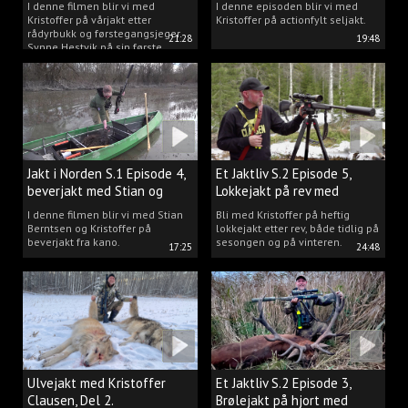
I denne filmen blir vi med
I denne episoden blir vi med
Kristoffer på vårjakt etter
Kristoffer på actionfylt seljakt.
rådyrbukk og førstegangsjeger
21:28
19:48
Synne Hestvik på sin første
beverjakt.
Jakt i Norden S.1 Episode 4,
Et Jaktliv S.2 Episode 5,
beverjakt med Stian og
Lokkejakt på rev med
Kristoffer
Kristoffer Clausen
I denne filmen blir vi med Stian
Bli med Kristoffer på heftig
Berntsen og Kristoffer på
lokkejakt etter rev, både tidlig på
beverjakt fra kano.
sesongen og på vinteren.
17:25
24:48
Ulvejakt med Kristoffer
Et Jaktliv S.2 Episode 3,
Clausen, Del 2.
Brølejakt på hjort med