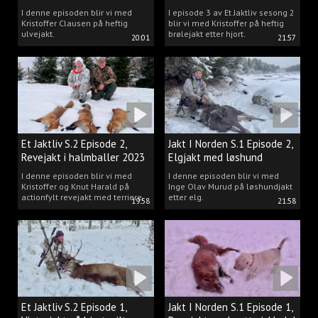
Kristoffer Clausen
I denne episoden blir vi med
I episode 3 av Et Jaktliv sesong 2
Kristoffer Clausen på heftig
blir vi med Kristoffer på heftig
ulvejakt.
brølejakt etter hjort.
20:01
21:57
Et Jaktliv S.2 Episode 2,
Jakt I Norden S.1 Episode 2,
Revejakt i halmballer 2023
Elgjakt med løshund
I denne episoden blir vi med
I denne episoden blir vi med
Kristoffer og Knut Harald på
Inge Olav Murud på løshundjakt
actionfylt revejakt med terriere.
etter elg.
19:58
21:58
Et Jaktliv S.2 Episode 1,
Jakt I Norden S.1 Episode 1,