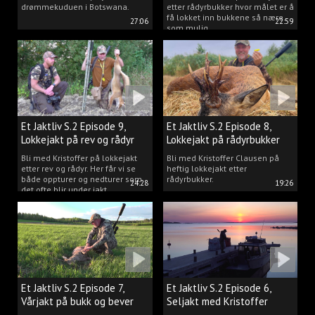
drømmekuduen i Botswana.
etter rådyrbukker hvor målet er å
få lokket inn bukkene så nære
27:06
22:59
som mulig.
Et Jaktliv S.2 Episode 9,
Et Jaktliv S.2 Episode 8,
Lokkejakt på rev og rådyr
Lokkejakt på rådyrbukker
med Kristoffer Clausen
2023 nr. 1
Bli med Kristoffer på lokkejakt
Bli med Kristoffer Clausen på
etter rev og rådyr. Her får vi se
heftig lokkejakt etter
både oppturer og nedturer som
rådyrbukker.
24:28
19:26
det ofte blir under jakt.
Et Jaktliv S.2 Episode 7,
Et Jaktliv S.2 Episode 6,
Vårjakt på bukk og bever
Seljakt med Kristoffer
Clausen