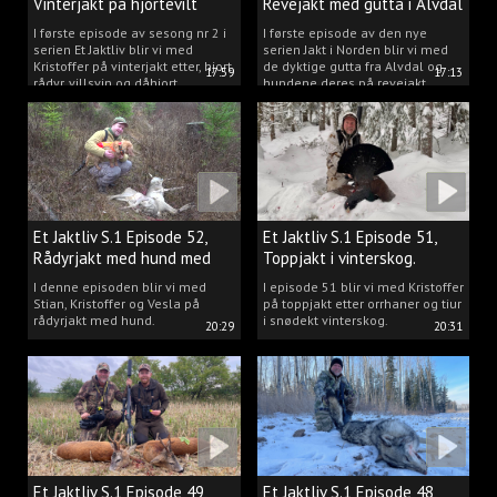
Vinterjakt på hjortevilt
Revejakt med gutta i Alvdal
I første episode av sesong nr 2 i
I første episode av den nye
serien Et Jaktliv blir vi med
serien Jakt i Norden blir vi med
Kristoffer på vinterjakt etter, hjort,
de dyktige gutta fra Alvdal og
17:59
17:13
rådyr, villsvin og dåhjort.
hundene deres på revejakt.
Et Jaktliv S.1 Episode 52,
Et Jaktliv S.1 Episode 51,
Rådyrjakt med hund med
Toppjakt i vinterskog.
Stian, Kristoffer og Vesla
I denne episoden blir vi med
I episode 51 blir vi med Kristoffer
Stian, Kristoffer og Vesla på
på toppjakt etter orrhaner og tiur
rådyrjakt med hund.
i snødekt vinterskog.
20:29
20:31
Et Jaktliv S.1 Episode 49,
Et Jaktliv S.1 Episode 48,