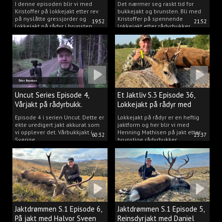
2025.
I denne episoden blir vi med
Det nærmer seg raskt tid for
Kristoffer på lokkejakt etter rev
bukkejakt og brunsten. Bli med
på nyslåtte gressjorder og
Kristoffer på spennende
19:52
21:52
lokkejakt på rådyr i brunsten.
lokkejakt etter rådyrbukker.
Uncut Series Episode 4,
Et Jaktliv S.3 Episode 36,
Vårjakt på rådyrbukk.
Lokkejakt på rådyr med
Henning Mathisen
Episode 4 i serien Uncut. Dette er
Lokkejakt på rådyr er en heftig
ekte uredigert jakt akkurat som
jaktform og her blir vi med
vi opplever det. Vårbukkjakt i
Henning Mathisen på jakt etter
60:32
23:37
Sverige.
brunstige rådyrbukker.
Jaktdrømmen S.1 Episode 6,
Jaktdrømmen S.1 Episode 5,
På jakt med Halvor Sveen
Reinsdyrjakt med Daniel