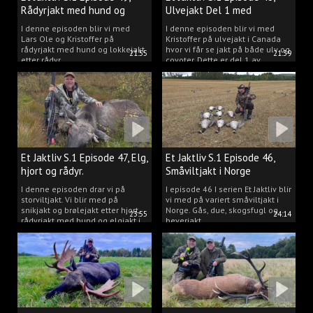
Rådyrjakt med hund og
Ulvejakt Del 1 med
lokkejakt.
Kristoffer Clausen.
I denne episoden blir vi med
I denne episoden blir vi med
Lars Ole og Kristoffer på
Kristoffer på ulvejakt i Canada
rådyrjakt med hund og lokkejakt
hvor vi får se jakt på både ulv og
21:55
21:39
etter rådyr.
coyoter. Dette er del 1 av
ulvejakten.
Et Jaktliv S.1 Episode 47, Elg,
Et Jaktliv S.1 Episode 46,
hjort og rådyr.
Småviltjakt i Norge
I denne episoden drar vi på
I episode 46 I serien Et Jaktliv blir
storviltjakt. Vi blir med på
vi med på variert småviltjakt i
snikjakt og brølejakt etter hjort,
Norge. Gås, due, skogsfugl og
23:55
24:14
rådyrjakt med hund og elgjakt i
beverjakt.
Trøndelag.