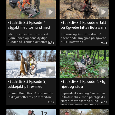
Et Jaktliv S.3 Episode 7,
Et Jaktliv S.3 Episode 6, Jakt
Elgjakt med løshund med
på Kgwebe hills i Botswana.
Bjørn Bones.
I denne episoden blir vi med
Thomas og Kristoffer drar på
Bjørn Bones og hans dyktige
spennende smygjakt på Kgwebe
hunder på løshundjakt etter elg.
hills i Botswana.
18:04
26:24
Et Jaktliv S.3 Episode 5,
Et Jaktliv S.3 Episode 4. Elg,
Lokkejakt på rev med
hjort og rådyr
Kristoffer Clausen
Bli med Kristoffer på spennende
I episode 4 i sesong 3 av serien
lokkejakt etter rev på vinterføre.
Et Jaktliv blir vi med på elgjakt i
Norge, rådyrjakt med hund i
23:22
32:12
Norge og hjortejakt i Polen.