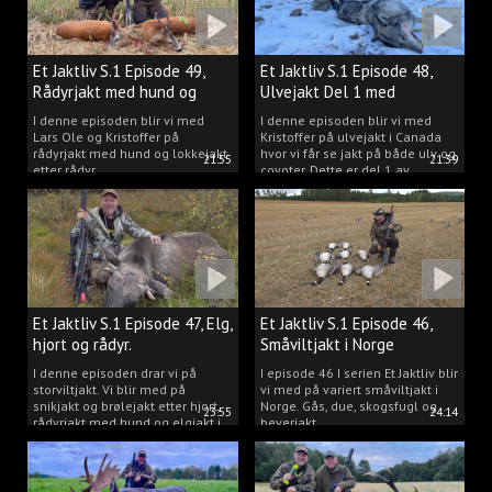
Et Jaktliv S.1 Episode 49,
Et Jaktliv S.1 Episode 48,
Rådyrjakt med hund og
Ulvejakt Del 1 med
lokkejakt.
Kristoffer Clausen.
I denne episoden blir vi med
I denne episoden blir vi med
Lars Ole og Kristoffer på
Kristoffer på ulvejakt i Canada
rådyrjakt med hund og lokkejakt
hvor vi får se jakt på både ulv og
21:55
21:39
etter rådyr.
coyoter. Dette er del 1 av
ulvejakten.
Et Jaktliv S.1 Episode 47, Elg,
Et Jaktliv S.1 Episode 46,
hjort og rådyr.
Småviltjakt i Norge
I denne episoden drar vi på
I episode 46 I serien Et Jaktliv blir
storviltjakt. Vi blir med på
vi med på variert småviltjakt i
snikjakt og brølejakt etter hjort,
Norge. Gås, due, skogsfugl og
23:55
24:14
rådyrjakt med hund og elgjakt i
beverjakt.
Trøndelag.