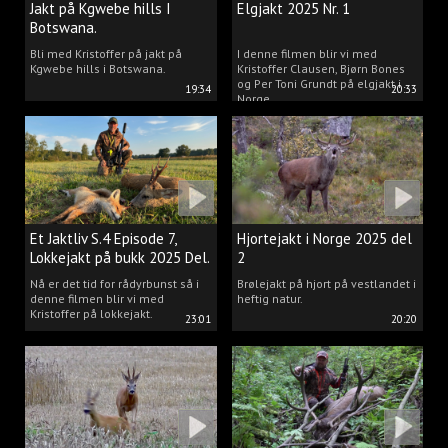
Jakt på Kgwebe hills I
Elgjakt 2025 Nr. 1
Botswana.
Bli med Kristoffer på jakt på
I denne filmen blir vi med
Kgwebe hills i Botswana.
Kristoffer Clausen, Bjørn Bones
og Per Toni Grundt på elgjakt i
19:34
20:33
Norge.
Et Jaktliv S.4 Episode 7,
Hjortejakt i Norge 2025 del
Lokkejakt på bukk 2025 Del.
2
2
Nå er det tid for rådyrbunst så i
Brølejakt på hjort på vestlandet i
denne filmen blir vi med
heftig natur.
Kristoffer på lokkejakt.
23:01
20:20