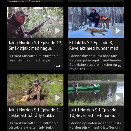
naturen har å by på.
Jakt i Norden S.1 Episode 12,
Et Jaktliv S.3 Episode 8,
Småviltjakt med hagle.
Revejakt med hunder med
Kim Persson.
Bli med Kristoffer ut i villmarka
I denne filmen blir vi med Kim
på småviltjakt med hagle.
Persson på revejakt med hunder.
Se dyktige støvere i aksjon og
14:42
21:06
rever i los.
Jakt i Norden S.1 Episode 11,
Jakt I Norden S.1 Episode
Lokkejakt på rådyrbukk i
10, Beverjakt i villmarka.
villmarka.
Bli med Kristoffer ut i villmarka
I denne episoden av serien Jakt i
på lokkejakt etter rådyrbukk.
Norden blir vi med Kristoffer ut i