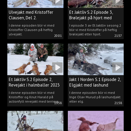
Ulvejakt med Kristoffer
Et Jaktliv S.2 Episode 3,
Clausen, Del 2.
Brølejakt på hjort med
Kristoffer Clausen
I denne episoden blir vi med
I episode 3 av Et Jaktliv sesong 2
Kristoffer Clausen på heftig
blir vi med Kristoffer på heftig
ulvejakt.
brølejakt etter hjort.
20:01
21:57
Et Jaktliv S.2 Episode 2,
Jakt I Norden S.1 Episode 2,
Revejakt i halmballer 2023
Elgjakt med løshund
I denne episoden blir vi med
I denne episoden blir vi med
Kristoffer og Knut Harald på
Inge Olav Murud på løshundjakt
actionfylt revejakt med terriere.
etter elg.
19:58
21:58