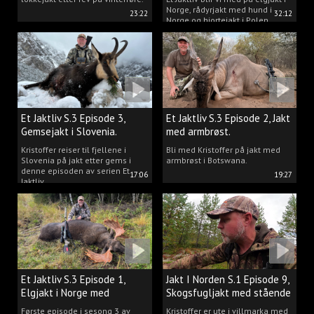
Norge, rådyrjakt med hund i
23:22
32:12
Norge og hjortejakt i Polen.
Et Jaktliv S.3 Episode 3,
Et Jaktliv S.3 Episode 2, Jakt
Gemsejakt i Slovenia.
med armbrøst.
Kristoffer reiser til fjellene i
Bli med Kristoffer på jakt med
Slovenia på jakt etter gems i
armbrøst i Botswana.
denne episoden av serien Et
17:06
19:27
Jaktliv.
Et Jaktliv S.3 Episode 1,
Jakt I Norden S.1 Episode 9,
Elgjakt i Norge med
Skogsfugljakt med stående
Kristoffer Clausen
hund.
Første episode i sesong 3 av
Kristoffer er ute i villmarka med