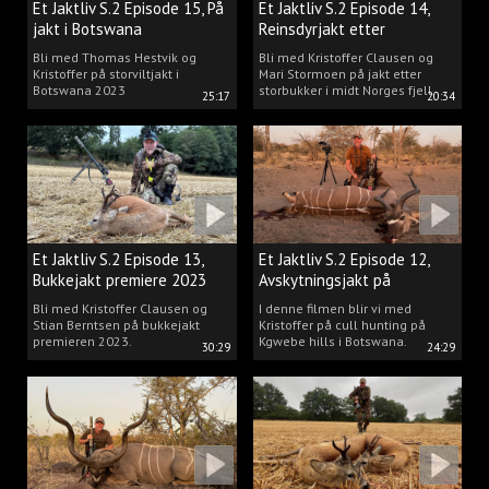
Et Jaktliv S.2 Episode 15, På
Et Jaktliv S.2 Episode 14,
jakt i Botswana
Reinsdyrjakt etter
storbukker.
Bli med Thomas Hestvik og
Bli med Kristoffer Clausen og
Kristoffer på storviltjakt i
Mari Stormoen på jakt etter
Botswana 2023
storbukker i midt Norges fjell.
25:17
20:34
Et Jaktliv S.2 Episode 13,
Et Jaktliv S.2 Episode 12,
Bukkejakt premiere 2023
Avskytningsjakt på
antiloper i Botswana
Bli med Kristoffer Clausen og
I denne filmen blir vi med
Stian Berntsen på bukkejakt
Kristoffer på cull hunting på
premieren 2023.
Kgwebe hills i Botswana.
30:29
24:29