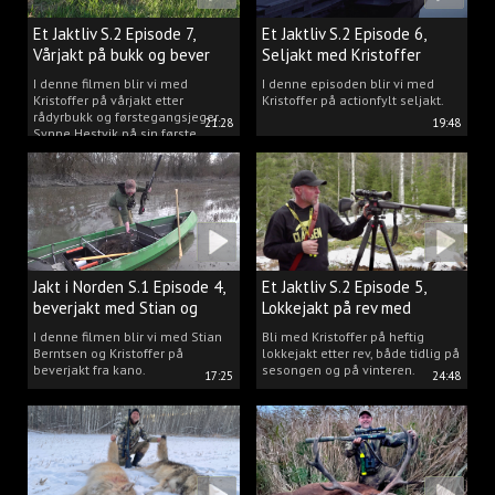
Et Jaktliv S.2 Episode 7,
Et Jaktliv S.2 Episode 6,
Vårjakt på bukk og bever
Seljakt med Kristoffer
Clausen
I denne filmen blir vi med
I denne episoden blir vi med
Kristoffer på vårjakt etter
Kristoffer på actionfylt seljakt.
rådyrbukk og førstegangsjeger
21:28
19:48
Synne Hestvik på sin første
beverjakt.
Jakt i Norden S.1 Episode 4,
Et Jaktliv S.2 Episode 5,
beverjakt med Stian og
Lokkejakt på rev med
Kristoffer
Kristoffer Clausen
I denne filmen blir vi med Stian
Bli med Kristoffer på heftig
Berntsen og Kristoffer på
lokkejakt etter rev, både tidlig på
beverjakt fra kano.
sesongen og på vinteren.
17:25
24:48