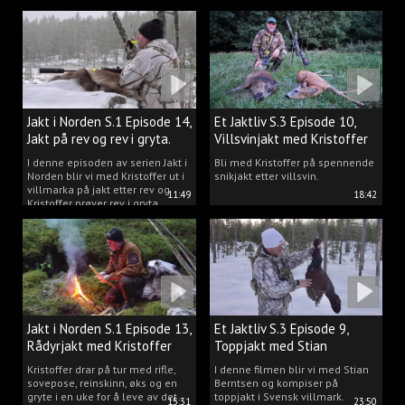
Jakt i Norden S.1 Episode 14,
Et Jaktliv S.3 Episode 10,
Jakt på rev og rev i gryta.
Villsvinjakt med Kristoffer
I denne episoden av serien Jakt i
Bli med Kristoffer på spennende
Norden blir vi med Kristoffer ut i
snikjakt etter villsvin.
villmarka på jakt etter rev og
11:49
18:42
Kristoffer prøver rev i gryta.
Jakt i Norden S.1 Episode 13,
Et Jaktliv S.3 Episode 9,
Rådyrjakt med Kristoffer
Toppjakt med Stian
Clausen
Berntsen
Kristoffer drar på tur med rifle,
I denne filmen blir vi med Stian
sovepose, reinskinn, øks og en
Berntsen og kompiser på
gryte i en uke for å leve av det
toppjakt i Svensk villmark.
15:31
23:50