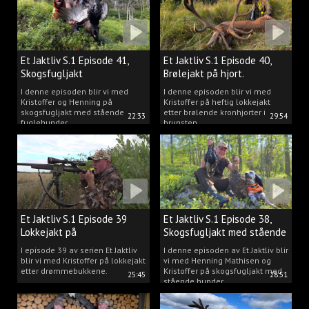
Et Jaktliv S.1 Episode 41,
Et Jaktliv S.1 Episode 40,
Skogsfugljakt
Brølejakt på hjort.
I denne episoden blir vi med
I denne episoden blir vi med
Kristoffer og Henning på
Kristoffer på heftig lokkejakt
skogsfugljakt med stående
etter brølende kronhjorter i
22:33
29:54
fuglehunder.
brunsten.
Et Jaktliv S.1 Episode 39
Et Jaktliv S.1 Episode 38,
Lokkejakt på
Skogsfugljakt med stående
drømmebukkene
hunder.
I episode 39 av serien Et Jaktliv
I denne episoden av Et Jaktliv blir
blir vi med Kristoffer på lokkejakt
vi med Henning Mathisen og
etter drømmebukkene.
Kristoffer på skogsfugljakt med
25:45
28:51
stående hunder.