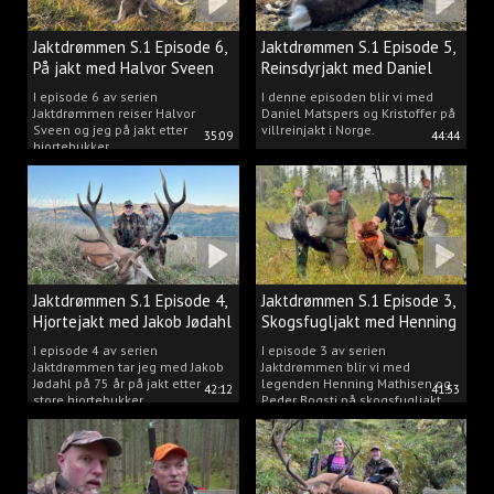
Jaktdrømmen S.1 Episode 6,
Jaktdrømmen S.1 Episode 5,
På jakt med Halvor Sveen
Reinsdyrjakt med Daniel
Matspers.
I episode 6 av serien
I denne episoden blir vi med
Jaktdrømmen reiser Halvor
Daniel Matspers og Kristoffer på
Sveen og jeg på jakt etter
villreinjakt i Norge.
35:09
44:44
hjortebukker.
Jaktdrømmen S.1 Episode 4,
Jaktdrømmen S.1 Episode 3,
Hjortejakt med Jakob Jødahl
Skogsfugljakt med Henning
og Peder
I episode 4 av serien
I episode 3 av serien
Jaktdrømmen tar jeg med Jakob
Jaktdrømmen blir vi med
Jødahl på 75 år på jakt etter
legenden Henning Mathisen og
42:12
41:53
store hjortebukker.
Peder Bogsti på skogsfugljakt.