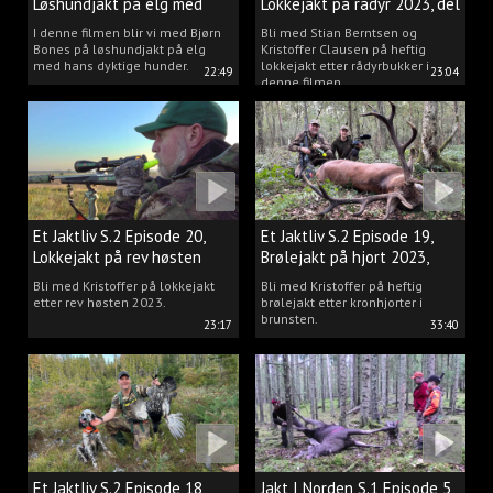
Løshundjakt på elg med
Lokkejakt på rådyr 2023, del
Bjørn Bones
3.
I denne filmen blir vi med Bjørn
Bli med Stian Berntsen og
Bones på løshundjakt på elg
Kristoffer Clausen på heftig
med hans dyktige hunder.
lokkejakt etter rådyrbukker i
22:49
23:04
denne filmen.
Et Jaktliv S.2 Episode 20,
Et Jaktliv S.2 Episode 19,
Lokkejakt på rev høsten
Brølejakt på hjort 2023,
2023.
del.1
Bli med Kristoffer på lokkejakt
Bli med Kristoffer på heftig
etter rev høsten 2023.
brølejakt etter kronhjorter i
brunsten.
23:17
33:40
Et Jaktliv S.2 Episode 18,
Jakt I Norden S.1 Episode 5,