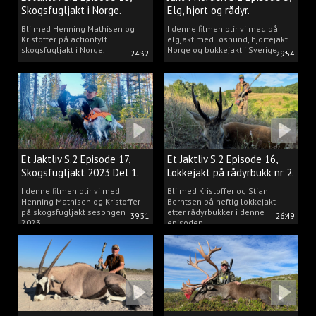
Skogsfugljakt i Norge.
Elg, hjort og rådyr.
Bli med Henning Mathisen og
I denne filmen blir vi med på
Kristoffer på actionfylt
elgjakt med løshund, hjortejakt i
skogsfugljakt i Norge.
Norge og bukkejakt i Sverige.
24:32
29:54
Et Jaktliv S.2 Episode 17,
Et Jaktliv S.2 Episode 16,
Skogsfugljakt 2023 Del 1.
Lokkejakt på rådyrbukk nr 2.
I denne filmen blir vi med
Bli med Kristoffer og Stian
Henning Mathisen og Kristoffer
Berntsen på heftig lokkejakt
på skogsfugljakt sesongen
etter rådyrbukker i denne
39:31
26:49
2023.
episoden.