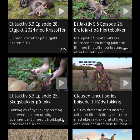
Et Jaktliv S.3 Episode 28,
Et Jaktliv S.3 Episode 26,
Elgjakt 2024 med Kristoffer
Brølejakt på hjortebukker
Clausen
med Kristoffer Clausen
Bli med Kristoffer på elgjakt
Brølejakt på hjortebukker i
høsten 2024.
brunsten er en heftig jaktform.
Bli med Kristoffer på brøling
19:15
18:38
etter hjortebukker.
Et Jaktliv S.3 Episode 25,
Clausen Uncut series
Skogsbukker på lokk.
Episode 1, Rådyrlokking.
Lokking av rådyr i skogsterreng
Helt ny filmserie med uncut /
er krevende, men utrolig
uklippet film på litt over 1 time
spennende. Bli med på lokkjakt
med ekte jakt akkurat slik vi
20:47
67:56
etter skogsbukker.
opplever det uredigert. Bli med
Kristoffer og opplev akkurat det
vi gjør når vi er ute og lokker
rådyr.