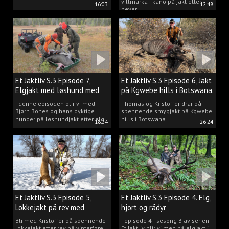
villmarka i kano på jakt etter
16:03
12:48
bever.
Et Jaktliv S.3 Episode 7,
Et Jaktliv S.3 Episode 6, Jakt
Elgjakt med løshund med
på Kgwebe hills i Botswana.
Bjørn Bones.
I denne episoden blir vi med
Thomas og Kristoffer drar på
Bjørn Bones og hans dyktige
spennende smygjakt på Kgwebe
hunder på løshundjakt etter elg.
hills i Botswana.
18:04
26:24
Et Jaktliv S.3 Episode 5,
Et Jaktliv S.3 Episode 4. Elg,
Lokkejakt på rev med
hjort og rådyr
Kristoffer Clausen
Bli med Kristoffer på spennende
I episode 4 i sesong 3 av serien
lokkejakt etter rev på vinterføre.
Et Jaktliv blir vi med på elgjakt i