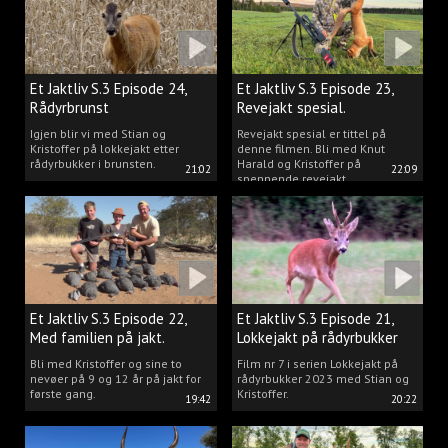
Et Jaktliv S.3 Episode 24,
Et Jaktliv S.3 Episode 23,
Rådyrbrunst
Revejakt spesial.
Igjen blir vi med Stian og
Revejakt spesial er tittel på
Kristoffer på lokkejakt etter
denne filmen. Bli med Knut
rådyrbukker i brunsten.
Harald og Kristoffer på
21:02
22:09
spennende revejakt.
Et Jaktliv S.3 Episode 22,
Et Jaktliv S.3 Episode 21,
Med familien på jakt.
Lokkejakt på rådyrbukker
med Stian og Kristoffer
Bli med Kristoffer og sine to
Film nr 7 i serien Lokkejakt på
nevøer på 9 og 12 år på jakt for
rådyrbukker 2023 med Stian og
første gang.
Kristoffer.
19:42
20:22