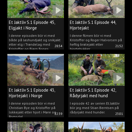
Et Jaktliv S.1 Episode 45,
Et Jaktliv S.1 Episode 44,
Elgjakt i Norge
Hjortejakt
I denne episoden blir vi med
I denne filmen blir vi med
både på løshundjakt og snikjakt
Kristoffer og Roger Halvorsen på
etter elg i Trøndelag med
heftig brølejakt etter
28:54
21:52
Kristoffer og Bjørn Bones
hjortebukker.
Et Jaktliv S.1 Episode 43,
Et Jaktliv S.1 Episode 42,
Hjortejakt i Norge
Rådyrjakt med hund
I denne episoden blir vi med
I episode 42 av serien Et Jaktliv
Christian Bye og Kristoffer på
blir jeg med Stian Berntsen på
lokkejakt etter hjort i Møre og
rådyrjakt med hunder.
22:39
23:01
Romsdal.