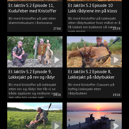
Et Jaktliv S.2 Episode 11,
Et Jaktliv S.2 Episode 10
Kudufeber med Kristoffer
Lokk rådyrene inn på kloss
Clausen
hold.
Bli med Kristoffer på jakt etter
Bli med Kristoffer på lokkejakt
drømmekuduen i Botswana.
etter rådyrbukker hvor målet er å
få lokket inn bukkene så nære
27:06
22:59
som mulig.
Et Jaktliv S.2 Episode 9,
Et Jaktliv S.2 Episode 8,
Lokkejakt på rev og rådyr
Lokkejakt på rådyrbukker
med Kristoffer Clausen
2023 nr. 1
Bli med Kristoffer på lokkejakt
Bli med Kristoffer Clausen på
etter rev og rådyr. Her får vi se
heftig lokkejakt etter
både oppturer og nedturer som
rådyrbukker.
24:28
19:26
det ofte blir under jakt.