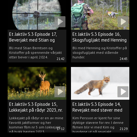
Et Jaktliv S.3 Episode 17,
Et Jaktliv S.3 Episode 16,
Beverjakt med Stian og
Skogsfugljakt med Henning
Kristoffer
Mathisen
Bli med Stian Berntsen og
Bli med Henning og Kristoffer på
Kristoffer på spennende vårjakt
skogsfugljakt med stående
etter bever i april 2024.
hunder.
21:42
24:45
Et Jaktliv S.3 Episode 15,
Et Jaktliv S.3 Episode 14,
Lokkejakt på rådyr 2023, nr.
Revejakt med støver med
5
Kim Persson
Lokkejakt på rådyr er en av mine
Kim Persson er kjent for sine
favoritt jaktformer og her
dyktige støvere for rev. I denne
kommer film nr 5 om lokkejakt
filmen blir vi med Kim og
17:12
21:29
på bukk høsten 2023.
hundene ut på revejakt.