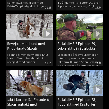
serien Et Jaktliv. Vi blir med
11 år gamle Irsk setter Ollie for
Kristoffer på elgjakt i Norge.
å prøve seg etter skogsfugl.
21:23
13:34
Revejakt med hund med
Et Jaktliv S.2 Episode 29,
Knut Harald Skogli
Lokkejakt på rådyrbukker
med Stian og Kristoffer
I denne filmen blir vi med Knut
Lokkejakt på rådyrbukker er en
Harald Skogli fra Alvdal på
intens og svært spennende
revejakt med hunder.
jaktform. Bli med Stian Berntsen
21:15
23:37
og Kristoffer på heftig lokkejakt.
Jakt i Norden S.1 Episode 6,
Et Jaktliv S.2 Episode 28,
Skogsfugljakt med
Toppjakt med Kristoffer
spetshund.
Clausen