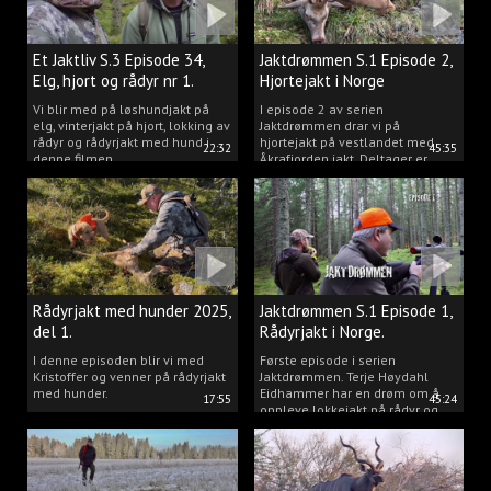
Et Jaktliv S.3 Episode 34,
Jaktdrømmen S.1 Episode 2,
Elg, hjort og rådyr nr 1.
Hjortejakt i Norge
2025
Vi blir med på løshundjakt på
I episode 2 av serien
elg, vinterjakt på hjort, lokking av
Jaktdrømmen drar vi på
rådyr og rådyrjakt med hund i
hjortejakt på vestlandet med
22:32
45:35
denne filmen.
Åkrafjorden jakt. Deltager er
Michelle Sofi Thomassen.
Rådyrjakt med hunder 2025,
Jaktdrømmen S.1 Episode 1,
del 1.
Rådyrjakt i Norge.
I denne episoden blir vi med
Første episode i serien
Kristoffer og venner på rådyrjakt
Jaktdrømmen. Terje Høydahl
med hunder.
Eidhammer har en drøm om å
17:55
45:24
oppleve lokkejakt på rådyr og
målet vårt er å gjøre den
drømmen til virkelighet.