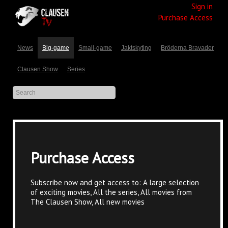
Sign in
Purchase Access
News
Big-game
Small-game
Jaktskyting
Bröderna Bravader
Clausen Show
Series
Purchase Access
Subscribe now and get access to: A large selection
of exciting movies, All the series, All movies from
The Clausen Show, All new movies