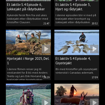
Et Jaktliv S.4 Episode 6,
Et Jaktliv S.4 Episode 5,
Lokkejakt på rådyrbukker
Hjort og rådyrjakt.
2025 Del.1
Rykende fersk film fra sist ukes
I denne episoden blir vi med på
lokkejakt etter rådyrbukker med
brølejakt etter kronhjort og
Kristoffer Clausen.
lokkejakt etter rådyrbukker.
21:47
20:52
Hjortejakt i Norge 2025, Del.
Et Jaktliv S.4 Episode 4,
1
Coyotejakt
I denne filmen reiser jeg til
Bli med Kristoffer på coyoytejakt
vestlandet for å bli med Anders
vinterstid i Canadas ødemark.
Tveito og Lars Erik Hovland på
28:29
17:09
brølejakt etter hjortebukker.