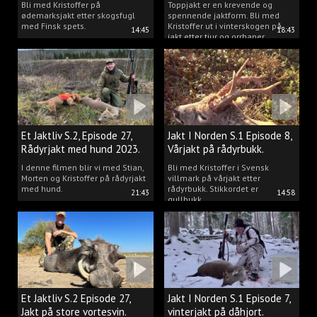
Bli med Kristoffer på
Toppjakt er en krevende og
ødemarksjakt etter skogsfugl
spennende jaktform. Bli med
med Finsk spets.
Kristoffer ut i vinterskogen på
14:45
18:43
jakt etter tiur og orrhaner.
Et Jaktliv S.2, Episode 27,
Jakt I Norden S.1 Episode 8,
Rådyrjakt med hund 2023.
Vårjakt på rådyrbukk.
I denne filmen blir vi med Stian,
Bli med Kristoffer i Svensk
Morten og Kristoffer på rådyrjakt
villmark på vårjakt etter
med hund.
rådyrbukk. Stikkordet er
21:43
14:58
gullbukk.
Et Jaktliv S.2 Episode 27,
Jakt I Norden S.1 Episode 7,
Jakt på store vortesvin.
vinterjakt på dåhjort.