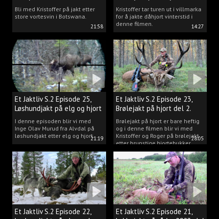
Bli med Kristoffer på jakt etter
Kristoffer tar turen ut i villmarka
store vortesvin i Botswana.
for å jakte dåhjort vinterstid i
denne filmen.
21:58
14:27
Et Jaktliv S.2 Episode 25,
Et Jaktliv S.2 Episode 23,
Løshundjakt på elg og hjort
Brølejakt på hjort del 2.
i Norge.
I denne episoden blir vi med
Brølejakt på hjort er bare heftig
Inge Olav Murud fra Alvdal på
og i denne filmen blir vi med
løshundjakt etter elg og hjort.
Kristoffer og Roger på brølejakt
21:19
28:05
etter brunstige hjortebukker.
Et Jaktliv S.2 Episode 22,
Et Jaktliv S.2 Episode 21,