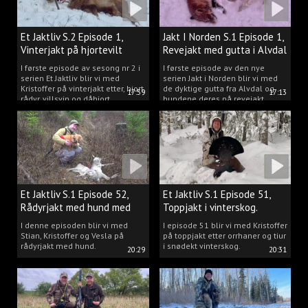
Et Jaktliv S.2 Episode 1,
Jakt I Norden S.1 Episode 1,
Vinterjakt på hjortevilt
Revejakt med gutta i Alvdal
I første episode av sesong nr 2 i
I første episode av den nye
serien Et Jaktliv blir vi med
serien Jakt i Norden blir vi med
Kristoffer på vinterjakt etter, hjort,
de dyktige gutta fra Alvdal og
17:59
17:13
rådyr, villsvin og dåhjort.
hundene deres på revejakt.
Et Jaktliv S.1 Episode 52,
Et Jaktliv S.1 Episode 51,
Rådyrjakt med hund med
Toppjakt i vinterskog.
Stian, Kristoffer og Vesla
I denne episoden blir vi med
I episode 51 blir vi med Kristoffer
Stian, Kristoffer og Vesla på
på toppjakt etter orrhaner og tiur
rådyrjakt med hund.
i snødekt vinterskog.
20:29
20:31