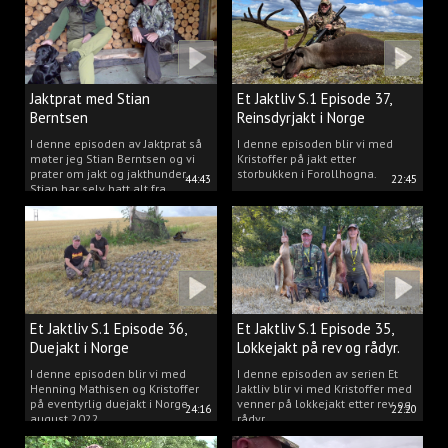
Jaktprat med Stian
Et Jaktliv S.1 Episode 37,
Berntsen
Reinsdyrjakt i Norge
I denne episoden av Jaktprat så
I denne episoden blir vi med
møter jeg Stian Berntsen og vi
Kristoffer på jakt etter
prater om jakt og jakthunder.
storbukken i Forollhogna.
44:43
22:45
Stian har selv hatt alt fra
støvere, til elghunder,
rådyrhunder, spetser, apportører
og stående fuglehunder.
Et Jaktliv S.1 Episode 36,
Et Jaktliv S.1 Episode 35,
Duejakt i Norge
Lokkejakt på rev og rådyr.
I denne episoden blir vi med
I denne episoden av serien Et
Henning Mathisen og Kristoffer
Jaktliv blir vi med Kristoffer med
på eventyrlig duejakt i Norge
venner på lokkejakt etter rev og
24:16
22:20
august 2022.
rådyr.