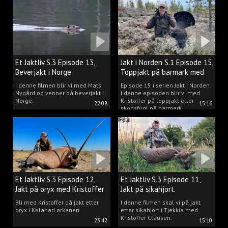
Et Jaktliv S.3 Episode 13,
Jakt i Norden S.1 Episode 15,
Beverjakt i Norge
Toppjakt på barmark med
Kristoffer Clausen
I denne filmen blir vi med Mats
Episode 15 i serien Jakt i Norden.
Nygård og venner på beverjakt i
I denne episoden blir vi med
Norge.
Kristoffer på toppjakt etter
22:08
15:16
skogsfugl på barmark.
Et Jaktliv S.3 Episode 12,
Et Jaktliv S.3 Episode 11,
Jakt på oryx med Kristoffer
Jakt på sikahjort.
Clausen
Bli med Kristoffer på jakt etter
I denne filmen skal vi på jakt
oryx i Kalahari ørkenen.
etter sikahjort i Tjekkia med
Kristoffer Clausen.
23:42
15:10