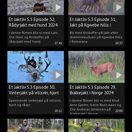
Et Jaktliv S.3 Episode 32,
Et Jaktliv S.3 Episode 31,
Rådyrjakt med hund 2024
Jakt på Kgwebe hills i
Botswana
I denne filmen blir vi med Lars
Bli med Kristoffer på jakt etter
Ole Hoel og Kristoffer på
drømmekuduen på Kgwebe hills
rådyrjakt med hund.
i Botswana.
17:41
20:37
Et Jaktliv S.3 Episode 30,
Et Jaktliv S.3 Episode 29,
Vinterjakt på villsvin, hjort
Bukkejakt i Norge 2024
og rådyr.
Spennende vinterjakt på villsvin,
I denne filmen blir vi med Knut
hjort og rådyr.
Arne Gjems, Iselin Roos Aaas og
Ole Andreas Johansen på
20:12
20:00
bukkejakt i Norge.