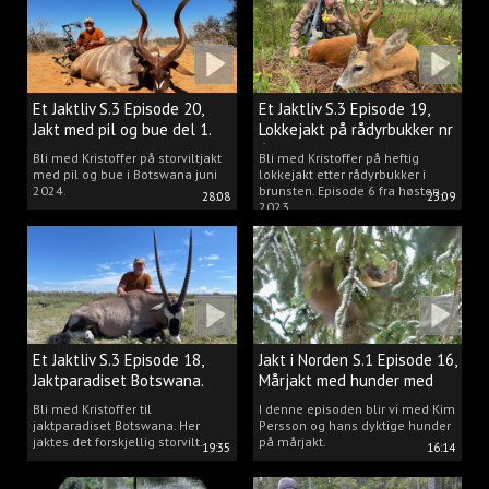
Et Jaktliv S.3 Episode 20,
Et Jaktliv S.3 Episode 19,
Jakt med pil og bue del 1.
Lokkejakt på rådyrbukker nr
6
Bli med Kristoffer på storviltjakt
Bli med Kristoffer på heftig
med pil og bue i Botswana juni
lokkejakt etter rådyrbukker i
2024.
brunsten. Episode 6 fra høsten
28:08
23:09
2023.
Et Jaktliv S.3 Episode 18,
Jakt i Norden S.1 Episode 16,
Jaktparadiset Botswana.
Mårjakt med hunder med
Kim Persson
Bli med Kristoffer til
I denne episoden blir vi med Kim
jaktparadiset Botswana. Her
Persson og hans dyktige hunder
jaktes det forskjellig storvilt.
på mårjakt.
19:35
16:14