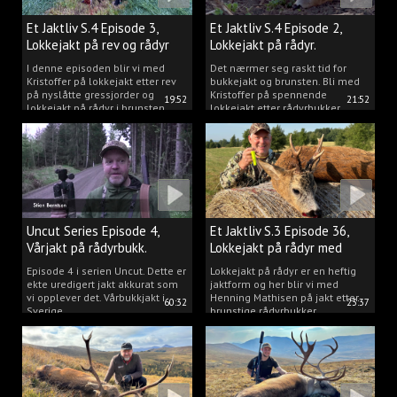
Et Jaktliv S.4 Episode 3,
Et Jaktliv S.4 Episode 2,
Lokkejakt på rev og rådyr
Lokkejakt på rådyr.
2025.
I denne episoden blir vi med
Det nærmer seg raskt tid for
Kristoffer på lokkejakt etter rev
bukkejakt og brunsten. Bli med
på nyslåtte gressjorder og
Kristoffer på spennende
19:52
21:52
lokkejakt på rådyr i brunsten.
lokkejakt etter rådyrbukker.
Uncut Series Episode 4,
Et Jaktliv S.3 Episode 36,
Vårjakt på rådyrbukk.
Lokkejakt på rådyr med
Henning Mathisen
Episode 4 i serien Uncut. Dette er
Lokkejakt på rådyr er en heftig
ekte uredigert jakt akkurat som
jaktform og her blir vi med
vi opplever det. Vårbukkjakt i
Henning Mathisen på jakt etter
60:32
23:37
Sverige.
brunstige rådyrbukker.