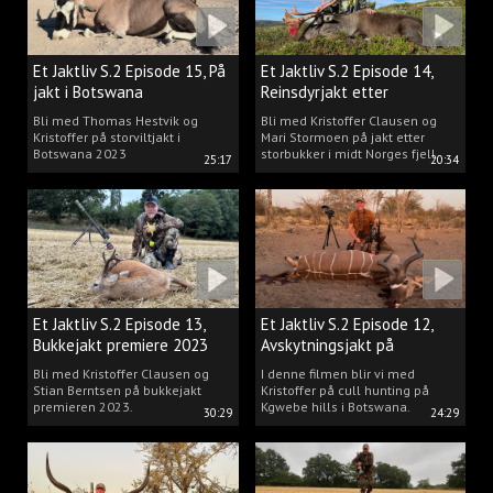
Et Jaktliv S.2 Episode 15, På
Et Jaktliv S.2 Episode 14,
jakt i Botswana
Reinsdyrjakt etter
storbukker.
Bli med Thomas Hestvik og
Bli med Kristoffer Clausen og
Kristoffer på storviltjakt i
Mari Stormoen på jakt etter
Botswana 2023
storbukker i midt Norges fjell.
25:17
20:34
Et Jaktliv S.2 Episode 13,
Et Jaktliv S.2 Episode 12,
Bukkejakt premiere 2023
Avskytningsjakt på
antiloper i Botswana
Bli med Kristoffer Clausen og
I denne filmen blir vi med
Stian Berntsen på bukkejakt
Kristoffer på cull hunting på
premieren 2023.
Kgwebe hills i Botswana.
30:29
24:29