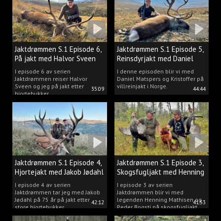
Jaktdrømmen S.1 Episode 6,
Jaktdrømmen S.1 Episode 5,
På jakt med Halvor Sveen
Reinsdyrjakt med Daniel
Matspers.
I episode 6 av serien
I denne episoden blir vi med
Jaktdrømmen reiser Halvor
Daniel Matspers og Kristoffer på
Sveen og jeg på jakt etter
villreinjakt i Norge.
35:09
44:44
hjortebukker.
Jaktdrømmen S.1 Episode 4,
Jaktdrømmen S.1 Episode 3,
Hjortejakt med Jakob Jødahl
Skogsfugljakt med Henning
og Peder
I episode 4 av serien
I episode 3 av serien
Jaktdrømmen tar jeg med Jakob
Jaktdrømmen blir vi med
Jødahl på 75 år på jakt etter
legenden Henning Mathisen og
42:12
41:53
store hjortebukker.
Peder Bogsti på skogsfugljakt.