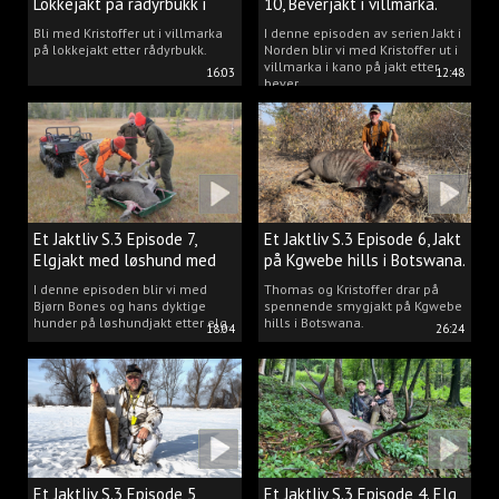
Lokkejakt på rådyrbukk i
10, Beverjakt i villmarka.
villmarka.
Bli med Kristoffer ut i villmarka
I denne episoden av serien Jakt i
på lokkejakt etter rådyrbukk.
Norden blir vi med Kristoffer ut i
villmarka i kano på jakt etter
16:03
12:48
bever.
Et Jaktliv S.3 Episode 7,
Et Jaktliv S.3 Episode 6, Jakt
Elgjakt med løshund med
på Kgwebe hills i Botswana.
Bjørn Bones.
I denne episoden blir vi med
Thomas og Kristoffer drar på
Bjørn Bones og hans dyktige
spennende smygjakt på Kgwebe
hunder på løshundjakt etter elg.
hills i Botswana.
18:04
26:24
Et Jaktliv S.3 Episode 5,
Et Jaktliv S.3 Episode 4. Elg,