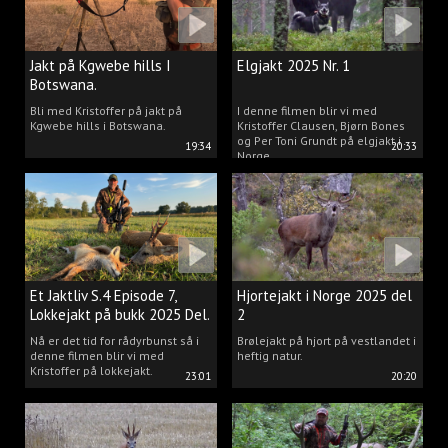
Jakt på Kgwebe hills I
Elgjakt 2025 Nr. 1
Botswana.
Bli med Kristoffer på jakt på
I denne filmen blir vi med
Kgwebe hills i Botswana.
Kristoffer Clausen, Bjørn Bones
og Per Toni Grundt på elgjakt i
19:34
20:33
Norge.
Et Jaktliv S.4 Episode 7,
Hjortejakt i Norge 2025 del
Lokkejakt på bukk 2025 Del.
2
2
Nå er det tid for rådyrbunst så i
Brølejakt på hjort på vestlandet i
denne filmen blir vi med
heftig natur.
Kristoffer på lokkejakt.
23:01
20:20