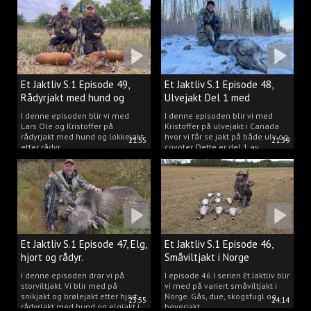
Et Jaktliv S.1 Episode 49,
Et Jaktliv S.1 Episode 48,
Rådyrjakt med hund og
Ulvejakt Del 1 med
lokkejakt.
Kristoffer Clausen.
I denne episoden blir vi med
I denne episoden blir vi med
Lars Ole og Kristoffer på
Kristoffer på ulvejakt i Canada
rådyrjakt med hund og lokkejakt
hvor vi får se jakt på både ulv og
21:55
21:39
etter rådyr.
coyoter. Dette er del 1 av
ulvejakten.
Et Jaktliv S.1 Episode 47, Elg,
Et Jaktliv S.1 Episode 46,
hjort og rådyr.
Småviltjakt i Norge
I denne episoden drar vi på
I episode 46 I serien Et Jaktliv blir
storviltjakt. Vi blir med på
vi med på variert småviltjakt i
snikjakt og brølejakt etter hjort,
Norge. Gås, due, skogsfugl og
23:55
24:14
rådyrjakt med hund og elgjakt i
beverjakt.