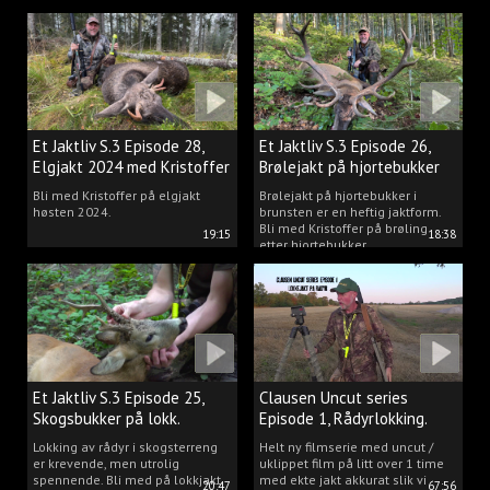
Et Jaktliv S.3 Episode 28,
Et Jaktliv S.3 Episode 26,
Elgjakt 2024 med Kristoffer
Brølejakt på hjortebukker
Clausen
med Kristoffer Clausen
Bli med Kristoffer på elgjakt
Brølejakt på hjortebukker i
høsten 2024.
brunsten er en heftig jaktform.
Bli med Kristoffer på brøling
19:15
18:38
etter hjortebukker.
Et Jaktliv S.3 Episode 25,
Clausen Uncut series
Skogsbukker på lokk.
Episode 1, Rådyrlokking.
Lokking av rådyr i skogsterreng
Helt ny filmserie med uncut /
er krevende, men utrolig
uklippet film på litt over 1 time
spennende. Bli med på lokkjakt
med ekte jakt akkurat slik vi
20:47
67:56