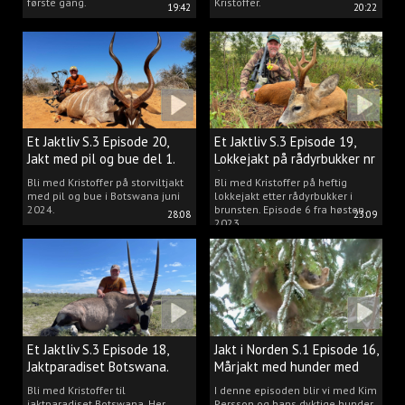
første gang.
Kristoffer.
19:42
20:22
Et Jaktliv S.3 Episode 20,
Et Jaktliv S.3 Episode 19,
Jakt med pil og bue del 1.
Lokkejakt på rådyrbukker nr
6
Bli med Kristoffer på storviltjakt
Bli med Kristoffer på heftig
med pil og bue i Botswana juni
lokkejakt etter rådyrbukker i
2024.
brunsten. Episode 6 fra høsten
28:08
23:09
2023.
Et Jaktliv S.3 Episode 18,
Jakt i Norden S.1 Episode 16,
Jaktparadiset Botswana.
Mårjakt med hunder med
Kim Persson
Bli med Kristoffer til
I denne episoden blir vi med Kim
jaktparadiset Botswana. Her
Persson og hans dyktige hunder