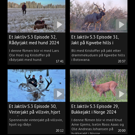
drømmen til virkelighet.
Et Jaktliv S.3 Episode 32,
Et Jaktliv S.3 Episode 31,
Rådyrjakt med hund 2024
Jakt på Kgwebe hills i
Botswana
I denne filmen blir vi med Lars
Bli med Kristoffer på jakt etter
Ole Hoel og Kristoffer på
drømmekuduen på Kgwebe hills
rådyrjakt med hund.
i Botswana.
17:41
20:37
Et Jaktliv S.3 Episode 30,
Et Jaktliv S.3 Episode 29,
Vinterjakt på villsvin, hjort
Bukkejakt i Norge 2024
og rådyr.
Spennende vinterjakt på villsvin,
I denne filmen blir vi med Knut
hjort og rådyr.
Arne Gjems, Iselin Roos Aaas og
Ole Andreas Johansen på
20:12
20:00
bukkejakt i Norge.