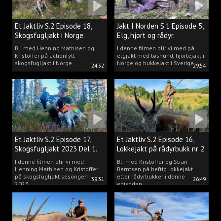
Et Jaktliv S.2 Episode 18,
Jakt I Norden S.1 Episode 5,
Skogsfugljakt i Norge.
Elg, hjort og rådyr.
Bli med Henning Mathisen og
I denne filmen blir vi med på
Kristoffer på actionfylt
elgjakt med løshund, hjortejakt i
skogsfugljakt i Norge.
Norge og bukkejakt i Sverige.
24:32
29:54
Et Jaktliv S.2 Episode 17,
Et Jaktliv S.2 Episode 16,
Skogsfugljakt 2023 Del 1.
Lokkejakt på rådyrbukk nr 2.
I denne filmen blir vi med
Bli med Kristoffer og Stian
Henning Mathisen og Kristoffer
Berntsen på heftig lokkejakt
på skogsfugljakt sesongen
etter rådyrbukker i denne
39:31
26:49
2023.
episoden.