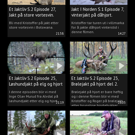
Et Jaktliv S.2 Episode 27,
Jakt I Norden S.1 Episode 7,
Jakt på store vortesvin.
vinterjakt på dåhjort.
Bli med Kristoffer på jakt etter
Kristoffer tar turen ut i villmarka
store vortesvin i Botswana.
for å jakte dåhjort vinterstid i
denne filmen.
21:58
14:27
Et Jaktliv S.2 Episode 25,
Et Jaktliv S.2 Episode 23,
Løshundjakt på elg og hjort
Brølejakt på hjort del 2.
i Norge.
I denne episoden blir vi med
Brølejakt på hjort er bare heftig
Inge Olav Murud fra Alvdal på
og i denne filmen blir vi med
løshundjakt etter elg og hjort.
Kristoffer og Roger på brølejakt
21:19
28:05
etter brunstige hjortebukker.