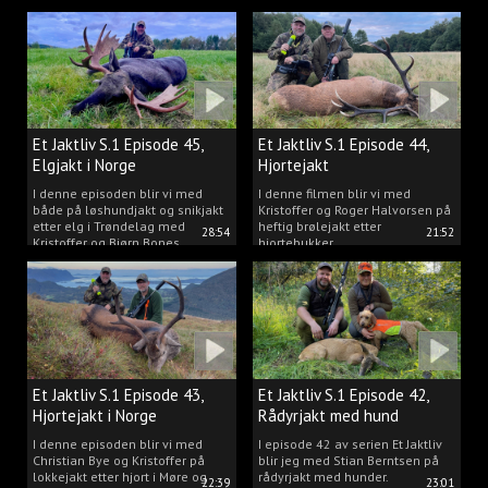
Trøndelag.
Et Jaktliv S.1 Episode 45,
Et Jaktliv S.1 Episode 44,
Elgjakt i Norge
Hjortejakt
I denne episoden blir vi med
I denne filmen blir vi med
både på løshundjakt og snikjakt
Kristoffer og Roger Halvorsen på
etter elg i Trøndelag med
heftig brølejakt etter
28:54
21:52
Kristoffer og Bjørn Bones
hjortebukker.
Et Jaktliv S.1 Episode 43,
Et Jaktliv S.1 Episode 42,
Hjortejakt i Norge
Rådyrjakt med hund
I denne episoden blir vi med
I episode 42 av serien Et Jaktliv
Christian Bye og Kristoffer på
blir jeg med Stian Berntsen på
lokkejakt etter hjort i Møre og
rådyrjakt med hunder.
22:39
23:01