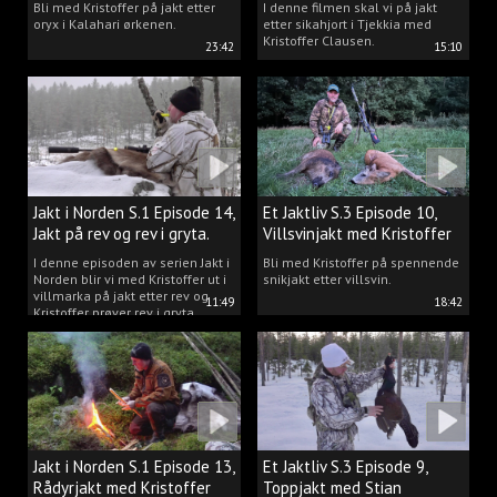
Bli med Kristoffer på jakt etter
I denne filmen skal vi på jakt
oryx i Kalahari ørkenen.
etter sikahjort i Tjekkia med
Kristoffer Clausen.
23:42
15:10
Jakt i Norden S.1 Episode 14,
Et Jaktliv S.3 Episode 10,
Jakt på rev og rev i gryta.
Villsvinjakt med Kristoffer
I denne episoden av serien Jakt i
Bli med Kristoffer på spennende
Norden blir vi med Kristoffer ut i
snikjakt etter villsvin.
villmarka på jakt etter rev og
11:49
18:42
Kristoffer prøver rev i gryta.
Jakt i Norden S.1 Episode 13,
Et Jaktliv S.3 Episode 9,
Rådyrjakt med Kristoffer
Toppjakt med Stian