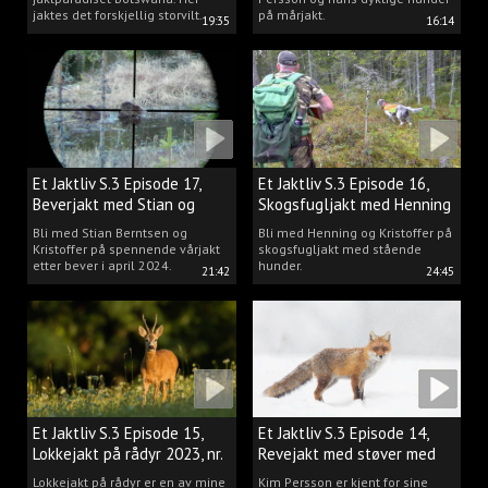
jaktes det forskjellig storvilt.
på mårjakt.
19:35
16:14
Et Jaktliv S.3 Episode 17,
Et Jaktliv S.3 Episode 16,
Beverjakt med Stian og
Skogsfugljakt med Henning
Kristoffer
Mathisen
Bli med Stian Berntsen og
Bli med Henning og Kristoffer på
Kristoffer på spennende vårjakt
skogsfugljakt med stående
etter bever i april 2024.
hunder.
21:42
24:45
Et Jaktliv S.3 Episode 15,
Et Jaktliv S.3 Episode 14,
Lokkejakt på rådyr 2023, nr.
Revejakt med støver med
5
Kim Persson
Lokkejakt på rådyr er en av mine
Kim Persson er kjent for sine