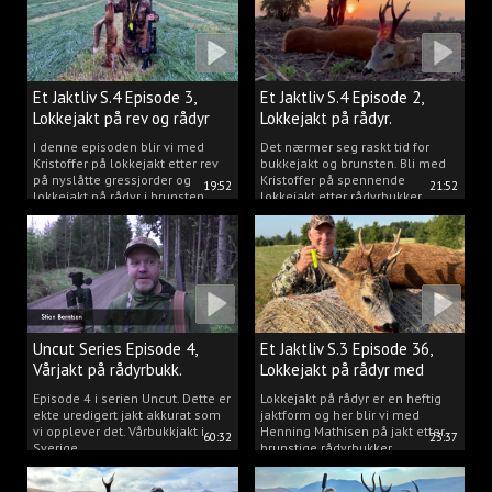
Et Jaktliv S.4 Episode 3,
Et Jaktliv S.4 Episode 2,
Lokkejakt på rev og rådyr
Lokkejakt på rådyr.
2025.
I denne episoden blir vi med
Det nærmer seg raskt tid for
Kristoffer på lokkejakt etter rev
bukkejakt og brunsten. Bli med
på nyslåtte gressjorder og
Kristoffer på spennende
19:52
21:52
lokkejakt på rådyr i brunsten.
lokkejakt etter rådyrbukker.
Uncut Series Episode 4,
Et Jaktliv S.3 Episode 36,
Vårjakt på rådyrbukk.
Lokkejakt på rådyr med
Henning Mathisen
Episode 4 i serien Uncut. Dette er
Lokkejakt på rådyr er en heftig
ekte uredigert jakt akkurat som
jaktform og her blir vi med
vi opplever det. Vårbukkjakt i
Henning Mathisen på jakt etter
60:32
23:37
Sverige.
brunstige rådyrbukker.