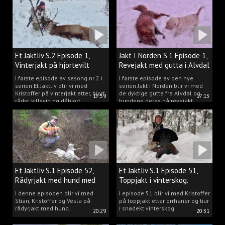
Et Jaktliv S.2 Episode 1,
Jakt I Norden S.1 Episode 1,
Vinterjakt på hjortevilt
Revejakt med gutta i Alvdal
I første episode av sesong nr 2 i
I første episode av den nye
serien Et Jaktliv blir vi med
serien Jakt i Norden blir vi med
Kristoffer på vinterjakt etter, hjort,
de dyktige gutta fra Alvdal og
17:59
17:13
rådyr, villsvin og dåhjort.
hundene deres på revejakt.
Et Jaktliv S.1 Episode 52,
Et Jaktliv S.1 Episode 51,
Rådyrjakt med hund med
Toppjakt i vinterskog.
Stian, Kristoffer og Vesla
I denne episoden blir vi med
I episode 51 blir vi med Kristoffer
Stian, Kristoffer og Vesla på
på toppjakt etter orrhaner og tiur
rådyrjakt med hund.
i snødekt vinterskog.
20:29
20:31