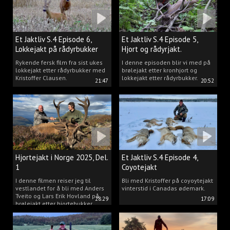
Et Jaktliv S.4 Episode 6,
Et Jaktliv S.4 Episode 5,
Lokkejakt på rådyrbukker
Hjort og rådyrjakt.
2025 Del.1
Rykende fersk film fra sist ukes
I denne episoden blir vi med på
lokkejakt etter rådyrbukker med
brølejakt etter kronhjort og
Kristoffer Clausen.
lokkejakt etter rådyrbukker.
21:47
20:52
Hjortejakt i Norge 2025, Del.
Et Jaktliv S.4 Episode 4,
1
Coyotejakt
I denne filmen reiser jeg til
Bli med Kristoffer på coyoytejakt
vestlandet for å bli med Anders
vinterstid i Canadas ødemark.
Tveito og Lars Erik Hovland på
28:29
17:09
brølejakt etter hjortebukker.