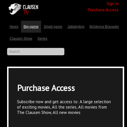
Sign in
Purchase Access
News
Big-game
Small-game
Jaktskyting
Bröderna Bravader
Clausen Show
Series
Purchase Access
Subscribe now and get access to: A large selection
of exciting movies, All the series, All movies from
The Clausen Show, All new movies