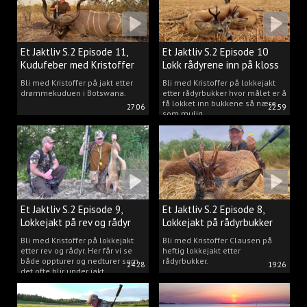
Et Jaktliv S.2 Episode 11,
Et Jaktliv S.2 Episode 10
Kudufeber med Kristoffer
Lokk rådyrene inn på kloss
Clausen
hold.
Bli med Kristoffer på jakt etter
Bli med Kristoffer på lokkejakt
drømmekuduen i Botswana.
etter rådyrbukker hvor målet er å
få lokket inn bukkene så nære
27:06
22:59
som mulig.
Et Jaktliv S.2 Episode 9,
Et Jaktliv S.2 Episode 8,
Lokkejakt på rev og rådyr
Lokkejakt på rådyrbukker
med Kristoffer Clausen
2023 nr. 1
Bli med Kristoffer på lokkejakt
Bli med Kristoffer Clausen på
etter rev og rådyr. Her får vi se
heftig lokkejakt etter
både oppturer og nedturer som
rådyrbukker.
24:28
19:26
det ofte blir under jakt.