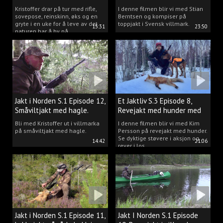
Clausen
Berntsen
Kristoffer drar på tur med rifle,
I denne filmen blir vi med Stian
sovepose, reinskinn, øks og en
Berntsen og kompiser på
gryte i en uke for å leve av det
toppjakt i Svensk villmark.
15:31
23:50
naturen har å by på.
Jakt i Norden S.1 Episode 12,
Et Jaktliv S.3 Episode 8,
Småviltjakt med hagle.
Revejakt med hunder med
Kim Persson.
Bli med Kristoffer ut i villmarka
I denne filmen blir vi med Kim
på småviltjakt med hagle.
Persson på revejakt med hunder.
Se dyktige støvere i aksjon og
14:42
21:06
rever i los.
Jakt i Norden S.1 Episode 11,
Jakt I Norden S.1 Episode