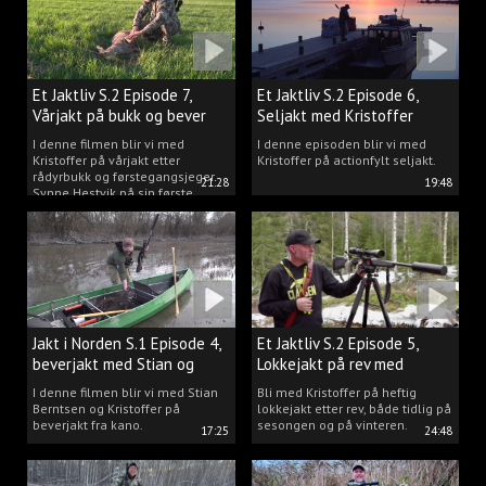
Et Jaktliv S.2 Episode 7,
Et Jaktliv S.2 Episode 6,
Vårjakt på bukk og bever
Seljakt med Kristoffer
Clausen
I denne filmen blir vi med
I denne episoden blir vi med
Kristoffer på vårjakt etter
Kristoffer på actionfylt seljakt.
rådyrbukk og førstegangsjeger
21:28
19:48
Synne Hestvik på sin første
beverjakt.
Jakt i Norden S.1 Episode 4,
Et Jaktliv S.2 Episode 5,
beverjakt med Stian og
Lokkejakt på rev med
Kristoffer
Kristoffer Clausen
I denne filmen blir vi med Stian
Bli med Kristoffer på heftig
Berntsen og Kristoffer på
lokkejakt etter rev, både tidlig på
beverjakt fra kano.
sesongen og på vinteren.
17:25
24:48