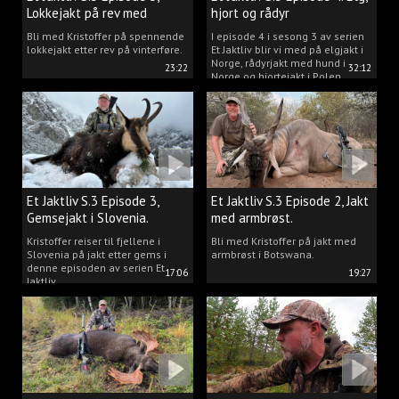
Lokkejakt på rev med
hjort og rådyr
Kristoffer Clausen
Bli med Kristoffer på spennende
I episode 4 i sesong 3 av serien
lokkejakt etter rev på vinterføre.
Et Jaktliv blir vi med på elgjakt i
Norge, rådyrjakt med hund i
23:22
32:12
Norge og hjortejakt i Polen.
Et Jaktliv S.3 Episode 3,
Et Jaktliv S.3 Episode 2, Jakt
Gemsejakt i Slovenia.
med armbrøst.
Kristoffer reiser til fjellene i
Bli med Kristoffer på jakt med
Slovenia på jakt etter gems i
armbrøst i Botswana.
denne episoden av serien Et
17:06
19:27
Jaktliv.