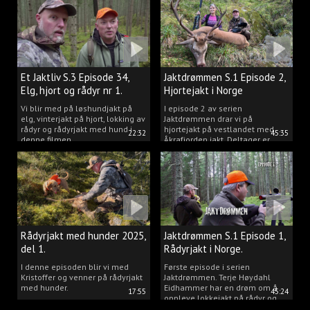
Et Jaktliv S.3 Episode 34,
Jaktdrømmen S.1 Episode 2,
Elg, hjort og rådyr nr 1.
Hjortejakt i Norge
2025
Vi blir med på løshundjakt på
I episode 2 av serien
elg, vinterjakt på hjort, lokking av
Jaktdrømmen drar vi på
rådyr og rådyrjakt med hund i
hjortejakt på vestlandet med
22:32
45:35
denne filmen.
Åkrafjorden jakt. Deltager er
Michelle Sofi Thomassen.
Rådyrjakt med hunder 2025,
Jaktdrømmen S.1 Episode 1,
del 1.
Rådyrjakt i Norge.
I denne episoden blir vi med
Første episode i serien
Kristoffer og venner på rådyrjakt
Jaktdrømmen. Terje Høydahl
med hunder.
Eidhammer har en drøm om å
17:55
45:24
oppleve lokkejakt på rådyr og
målet vårt er å gjøre den