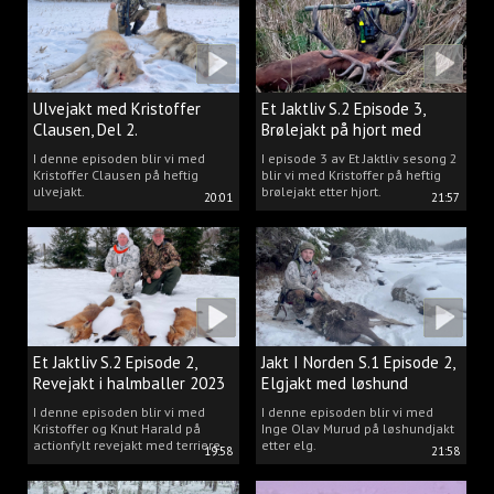
Ulvejakt med Kristoffer
Et Jaktliv S.2 Episode 3,
Clausen, Del 2.
Brølejakt på hjort med
Kristoffer Clausen
I denne episoden blir vi med
I episode 3 av Et Jaktliv sesong 2
Kristoffer Clausen på heftig
blir vi med Kristoffer på heftig
ulvejakt.
brølejakt etter hjort.
20:01
21:57
Et Jaktliv S.2 Episode 2,
Jakt I Norden S.1 Episode 2,
Revejakt i halmballer 2023
Elgjakt med løshund
I denne episoden blir vi med
I denne episoden blir vi med
Kristoffer og Knut Harald på
Inge Olav Murud på løshundjakt
actionfylt revejakt med terriere.
etter elg.
19:58
21:58