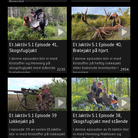
Romsdal.
Et Jaktliv S.1 Episode 41,
Et Jaktliv S.1 Episode 40,
Skogsfugljakt
Brølejakt på hjort.
I denne episoden blir vi med
I denne episoden blir vi med
Kristoffer og Henning på
Kristoffer på heftig lokkejakt
skogsfugljakt med stående
etter brølende kronhjorter i
22:33
29:54
fuglehunder.
brunsten.
Et Jaktliv S.1 Episode 39
Et Jaktliv S.1 Episode 38,
Lokkejakt på
Skogsfugljakt med stående
drømmebukkene
hunder.
I episode 39 av serien Et Jaktliv
I denne episoden av Et Jaktliv blir
blir vi med Kristoffer på lokkejakt
vi med Henning Mathisen og