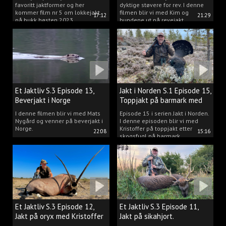
favoritt jaktformer og her
dyktige støvere for rev. I denne
kommer film nr 5 om lokkejakt
filmen blir vi med Kim og
17:12
21:29
på bukk høsten 2023.
hundene ut på revejakt.
Et Jaktliv S.3 Episode 13,
Jakt i Norden S.1 Episode 15,
Beverjakt i Norge
Toppjakt på barmark med
Kristoffer Clausen
I denne filmen blir vi med Mats
Episode 15 i serien Jakt i Norden.
Nygård og venner på beverjakt i
I denne episoden blir vi med
Norge.
Kristoffer på toppjakt etter
22:08
15:16
skogsfugl på barmark.
Et Jaktliv S.3 Episode 12,
Et Jaktliv S.3 Episode 11,
Jakt på oryx med Kristoffer
Jakt på sikahjort.
Clausen