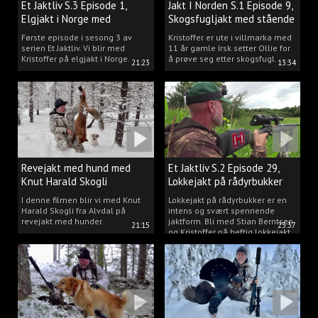
Et Jaktliv S.3 Episode 1,
Jakt I Norden S.1 Episode 9,
Elgjakt i Norge med
Skogsfugljakt med stående
Kristoffer Clausen
hund.
Første episode i sesong 3 av
Kristoffer er ute i villmarka med
serien Et Jaktliv. Vi blir med
11 år gamle Irsk setter Ollie for
Kristoffer på elgjakt i Norge.
å prøve seg etter skogsfugl.
21:23
13:34
Revejakt med hund med
Et Jaktliv S.2 Episode 29,
Knut Harald Skogli
Lokkejakt på rådyrbukker
med Stian og Kristoffer
I denne filmen blir vi med Knut
Lokkejakt på rådyrbukker er en
Harald Skogli fra Alvdal på
intens og svært spennende
revejakt med hunder.
jaktform. Bli med Stian Berntsen
21:15
23:37
og Kristoffer på heftig lokkejakt.