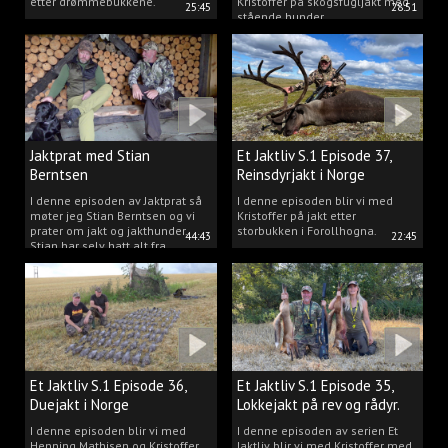
etter drømmebukkene.
Kristoffer på skogsfugljakt med
25:45
28:51
stående hunder.
Jaktprat med Stian
Et Jaktliv S.1 Episode 37,
Berntsen
Reinsdyrjakt i Norge
I denne episoden av Jaktprat så
I denne episoden blir vi med
møter jeg Stian Berntsen og vi
Kristoffer på jakt etter
prater om jakt og jakthunder.
storbukken i Forollhogna.
44:43
22:45
Stian har selv hatt alt fra
støvere, til elghunder,
rådyrhunder, spetser, apportører
og stående fuglehunder.
Et Jaktliv S.1 Episode 36,
Et Jaktliv S.1 Episode 35,
Duejakt i Norge
Lokkejakt på rev og rådyr.
I denne episoden blir vi med
I denne episoden av serien Et
Henning Mathisen og Kristoffer
Jaktliv blir vi med Kristoffer med