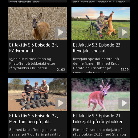
etter skogsbukker.
opplever det uredigert. Bli med
Kristoffer og opplev akkurat det
vi gjør når vi er ute og lokker
rådyr.
Et Jaktliv S.3 Episode 24,
Et Jaktliv S.3 Episode 23,
Rådyrbrunst
Revejakt spesial.
Igjen blir vi med Stian og
Revejakt spesial er tittel på
Kristoffer på lokkejakt etter
denne filmen. Bli med Knut
rådyrbukker i brunsten.
Harald og Kristoffer på
21:02
22:09
spennende revejakt.
Et Jaktliv S.3 Episode 22,
Et Jaktliv S.3 Episode 21,
Med familien på jakt.
Lokkejakt på rådyrbukker
med Stian og Kristoffer
Bli med Kristoffer og sine to
Film nr 7 i serien Lokkejakt på
nevøer på 9 og 12 år på jakt for
rådyrbukker 2023 med Stian og