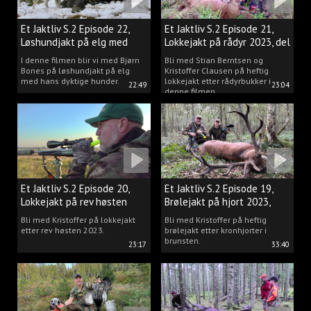
Et Jaktliv S.2 Episode 22,
Et Jaktliv S.2 Episode 21,
Løshundjakt på elg med
Lokkejakt på rådyr 2023, del
Bjørn Bones
3.
I denne filmen blir vi med Bjørn
Bli med Stian Berntsen og
Bones på løshundjakt på elg
Kristoffer Clausen på heftig
med hans dyktige hunder.
lokkejakt etter rådyrbukker i
22:49
23:04
denne filmen.
Et Jaktliv S.2 Episode 20,
Et Jaktliv S.2 Episode 19,
Lokkejakt på rev høsten
Brølejakt på hjort 2023,
2023.
del.1
Bli med Kristoffer på lokkejakt
Bli med Kristoffer på heftig
etter rev høsten 2023.
brølejakt etter kronhjorter i
brunsten.
23:17
33:40