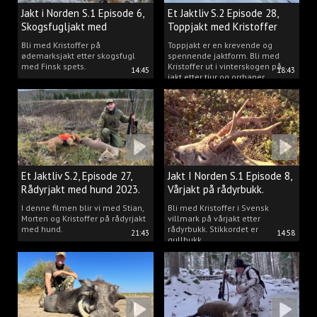
Jakt i Norden S.1 Episode 6,
Et Jaktliv S.2 Episode 28,
Skogsfugljakt med
Toppjakt med Kristoffer
spetshund.
Clausen
Bli med Kristoffer på
Toppjakt er en krevende og
ødemarksjakt etter skogsfugl
spennende jaktform. Bli med
med Finsk spets.
Kristoffer ut i vinterskogen på
14:45
18:43
jakt etter tiur og orrhaner.
Et Jaktliv S.2, Episode 27,
Jakt I Norden S.1 Episode 8,
Rådyrjakt med hund 2023.
Vårjakt på rådyrbukk.
I denne filmen blir vi med Stian,
Bli med Kristoffer i Svensk
Morten og Kristoffer på rådyrjakt
villmark på vårjakt etter
med hund.
rådyrbukk. Stikkordet er
21:43
14:58
gullbukk.