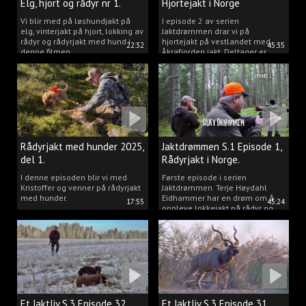
Elg, hjort og rådyr nr 1.
Hjortejakt i Norge
2025
Vi blir med på løshundjakt på
I episode 2 av serien
elg, vinterjakt på hjort, lokking av
Jaktdrømmen drar vi på
rådyr og rådyrjakt med hund i
hjortejakt på vestlandet med
22:32
45:35
denne filmen.
Åkrafjorden jakt. Deltager er
Michelle Sofi Thomassen.
Rådyrjakt med hunder 2025,
Jaktdrømmen S.1 Episode 1,
del 1.
Rådyrjakt i Norge.
I denne episoden blir vi med
Første episode i serien
Kristoffer og venner på rådyrjakt
Jaktdrømmen. Terje Høydahl
med hunder.
Eidhammer har en drøm om å
17:55
45:24
oppleve lokkejakt på rådyr og
målet vårt er å gjøre den
drømmen til virkelighet.
Et Jaktliv S.3 Episode 32,
Et Jaktliv S.3 Episode 31,