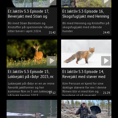
Et Jaktliv S.3 Episode 17,
Et Jaktliv S.3 Episode 16,
Beverjakt med Stian og
Skogsfugljakt med Henning
Kristoffer
Mathisen
Bli med Stian Berntsen og
Bli med Henning og Kristoffer på
Kristoffer på spennende vårjakt
skogsfugljakt med stående
etter bever i april 2024.
hunder.
21:42
24:45
Et Jaktliv S.3 Episode 15,
Et Jaktliv S.3 Episode 14,
Lokkejakt på rådyr 2023, nr.
Revejakt med støver med
5
Kim Persson
Lokkejakt på rådyr er en av mine
Kim Persson er kjent for sine
favoritt jaktformer og her
dyktige støvere for rev. I denne
kommer film nr 5 om lokkejakt
filmen blir vi med Kim og
17:12
21:29
på bukk høsten 2023.
hundene ut på revejakt.