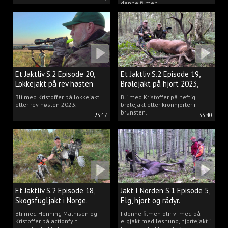
denne filmen.
Et Jaktliv S.2 Episode 20,
Et Jaktliv S.2 Episode 19,
Lokkejakt på rev høsten
Brølejakt på hjort 2023,
2023.
del.1
Bli med Kristoffer på lokkejakt
Bli med Kristoffer på heftig
etter rev høsten 2023.
brølejakt etter kronhjorter i
brunsten.
23:17
33:40
Et Jaktliv S.2 Episode 18,
Jakt I Norden S.1 Episode 5,
Skogsfugljakt i Norge.
Elg, hjort og rådyr.
Bli med Henning Mathisen og
I denne filmen blir vi med på
Kristoffer på actionfylt
elgjakt med løshund, hjortejakt i