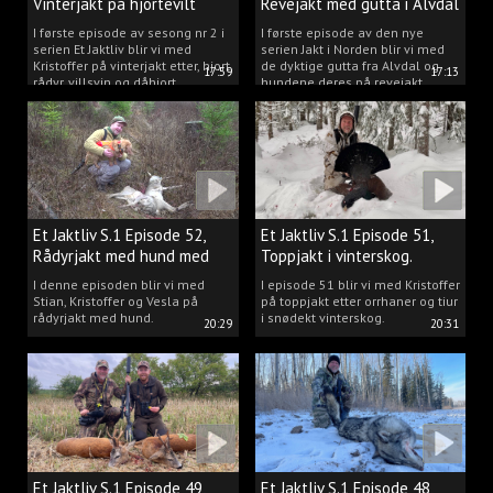
Vinterjakt på hjortevilt
Revejakt med gutta i Alvdal
I første episode av sesong nr 2 i
I første episode av den nye
serien Et Jaktliv blir vi med
serien Jakt i Norden blir vi med
Kristoffer på vinterjakt etter, hjort,
de dyktige gutta fra Alvdal og
17:59
17:13
rådyr, villsvin og dåhjort.
hundene deres på revejakt.
Et Jaktliv S.1 Episode 52,
Et Jaktliv S.1 Episode 51,
Rådyrjakt med hund med
Toppjakt i vinterskog.
Stian, Kristoffer og Vesla
I denne episoden blir vi med
I episode 51 blir vi med Kristoffer
Stian, Kristoffer og Vesla på
på toppjakt etter orrhaner og tiur
rådyrjakt med hund.
i snødekt vinterskog.
20:29
20:31
Et Jaktliv S.1 Episode 49,
Et Jaktliv S.1 Episode 48,