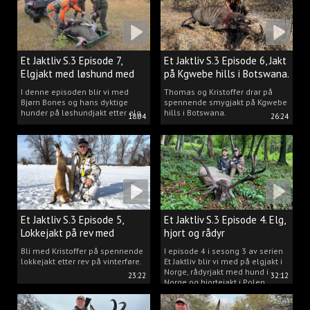
Et Jaktliv S.3 Episode 7,
Et Jaktliv S.3 Episode 6, Jakt
Elgjakt med løshund med
på Kgwebe hills i Botswana.
Bjørn Bones.
I denne episoden blir vi med
Thomas og Kristoffer drar på
Bjørn Bones og hans dyktige
spennende smygjakt på Kgwebe
hunder på løshundjakt etter elg.
hills i Botswana.
18:04
26:24
Et Jaktliv S.3 Episode 5,
Et Jaktliv S.3 Episode 4. Elg,
Lokkejakt på rev med
hjort og rådyr
Kristoffer Clausen
Bli med Kristoffer på spennende
I episode 4 i sesong 3 av serien
lokkejakt etter rev på vinterføre.
Et Jaktliv blir vi med på elgjakt i
Norge, rådyrjakt med hund i
23:22
32:12
Norge og hjortejakt i Polen.