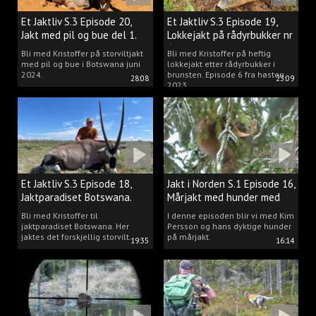
Et Jaktliv S.3 Episode 20,
Et Jaktliv S.3 Episode 19,
Jakt med pil og bue del 1.
Lokkejakt på rådyrbukker nr
6
Bli med Kristoffer på storviltjakt
Bli med Kristoffer på heftig
med pil og bue i Botswana juni
lokkejakt etter rådyrbukker i
2024.
brunsten. Episode 6 fra høsten
28:08
23:09
2023.
Et Jaktliv S.3 Episode 18,
Jakt i Norden S.1 Episode 16,
Jaktparadiset Botswana.
Mårjakt med hunder med
Kim Persson
Bli med Kristoffer til
I denne episoden blir vi med Kim
jaktparadiset Botswana. Her
Persson og hans dyktige hunder
jaktes det forskjellig storvilt.
på mårjakt.
19:35
16:14