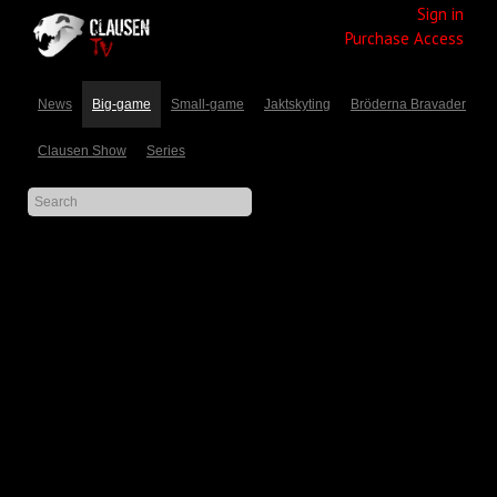
Sign in
Purchase Access
News
Big-game
Small-game
Jaktskyting
Bröderna Bravader
Clausen Show
Series