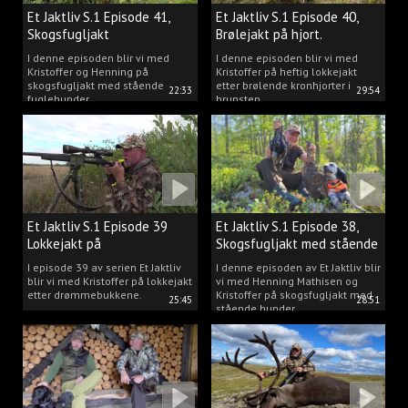
Et Jaktliv S.1 Episode 41,
Et Jaktliv S.1 Episode 40,
Skogsfugljakt
Brølejakt på hjort.
I denne episoden blir vi med
I denne episoden blir vi med
Kristoffer og Henning på
Kristoffer på heftig lokkejakt
skogsfugljakt med stående
etter brølende kronhjorter i
22:33
29:54
fuglehunder.
brunsten.
Et Jaktliv S.1 Episode 39
Et Jaktliv S.1 Episode 38,
Lokkejakt på
Skogsfugljakt med stående
drømmebukkene
hunder.
I episode 39 av serien Et Jaktliv
I denne episoden av Et Jaktliv blir
blir vi med Kristoffer på lokkejakt
vi med Henning Mathisen og
etter drømmebukkene.
Kristoffer på skogsfugljakt med
25:45
28:51
stående hunder.