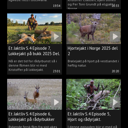
og Per Toni Grundt på elgjakt i
19:34
20:33
Norge.
Et Jaktliv S.4 Episode 7,
Hjortejakt i Norge 2025 del
Lokkejakt på bukk 2025 Del.
2
2
Nå er det tid for rådyrbunst så i
Brølejakt på hjort på vestlandet i
denne filmen blir vi med
heftig natur.
Kristoffer på lokkejakt.
23:01
20:20
Et Jaktliv S.4 Episode 6,
Et Jaktliv S.4 Episode 5,
Lokkejakt på rådyrbukker
Hjort og rådyrjakt.
2025 Del.1
Rykende fersk film fra sist ukes
I denne episoden blir vi med på