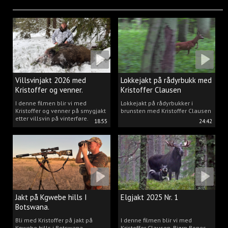
Villsvinjakt 2026 med
Lokkejakt på rådyrbukk med
Kristoffer og venner.
Kristoffer Clausen
I denne filmen blir vi med
Lokkejakt på rådyrbukker i
Kristoffer og venner på smygjakt
brunsten med Kristoffer Clausen
etter villsvin på vinterføre.
18:55
24:42
Jakt på Kgwebe hills I
Elgjakt 2025 Nr. 1
Botswana.
Bli med Kristoffer på jakt på
I denne filmen blir vi med
Kgwebe hills i Botswana.
Kristoffer Clausen, Bjørn Bones