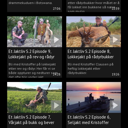
drømmekuduen i Botswana.
etter rådyrbukker hvor målet er å
få lokket inn bukkene så nære
27:06
22:59
som mulig.
Et Jaktliv S.2 Episode 9,
Et Jaktliv S.2 Episode 8,
Lokkejakt på rev og rådyr
Lokkejakt på rådyrbukker
med Kristoffer Clausen
2023 nr. 1
Bli med Kristoffer på lokkejakt
Bli med Kristoffer Clausen på
etter rev og rådyr. Her får vi se
heftig lokkejakt etter
både oppturer og nedturer som
rådyrbukker.
24:28
19:26
det ofte blir under jakt.
Et Jaktliv S.2 Episode 7,
Et Jaktliv S.2 Episode 6,
Vårjakt på bukk og bever
Seljakt med Kristoffer
Clausen