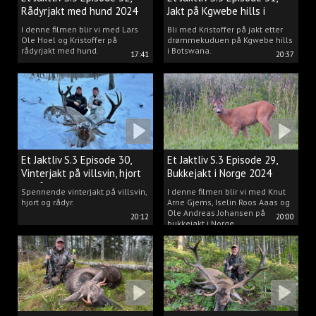
Rådyrjakt med hund 2024
Jakt på Kgwebe hills i
Botswana
I denne filmen blir vi med Lars
Bli med Kristoffer på jakt etter
Ole Hoel og Kristoffer på
drømmekuduen på Kgwebe hills
rådyrjakt med hund.
i Botswana.
17:41
20:37
Et Jaktliv S.3 Episode 30,
Et Jaktliv S.3 Episode 29,
Vinterjakt på villsvin, hjort
Bukkejakt i Norge 2024
og rådyr.
Spennende vinterjakt på villsvin,
I denne filmen blir vi med Knut
hjort og rådyr.
Arne Gjems, Iselin Roos Aaas og
Ole Andreas Johansen på
20:12
20:00
bukkejakt i Norge.