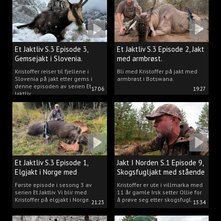
Et Jaktliv S.3 Episode 3,
Et Jaktliv S.3 Episode 2, Jakt
Gemsejakt i Slovenia.
med armbrøst.
Kristoffer reiser til fjellene i
Bli med Kristoffer på jakt med
Slovenia på jakt etter gems i
armbrøst i Botswana.
denne episoden av serien Et
17:06
19:27
Jaktliv.
Et Jaktliv S.3 Episode 1,
Jakt I Norden S.1 Episode 9,
Elgjakt i Norge med
Skogsfugljakt med stående
Kristoffer Clausen
hund.
Første episode i sesong 3 av
Kristoffer er ute i villmarka med
serien Et Jaktliv. Vi blir med
11 år gamle Irsk setter Ollie for
Kristoffer på elgjakt i Norge.
å prøve seg etter skogsfugl.
21:23
13:34