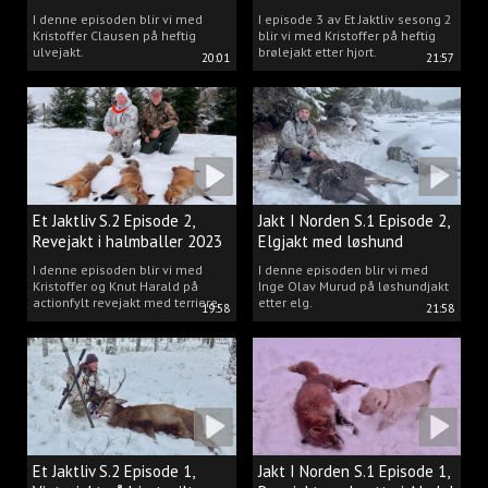
Kristoffer Clausen
I denne episoden blir vi med
I episode 3 av Et Jaktliv sesong 2
Kristoffer Clausen på heftig
blir vi med Kristoffer på heftig
ulvejakt.
brølejakt etter hjort.
20:01
21:57
Et Jaktliv S.2 Episode 2,
Jakt I Norden S.1 Episode 2,
Revejakt i halmballer 2023
Elgjakt med løshund
I denne episoden blir vi med
I denne episoden blir vi med
Kristoffer og Knut Harald på
Inge Olav Murud på løshundjakt
actionfylt revejakt med terriere.
etter elg.
19:58
21:58
Et Jaktliv S.2 Episode 1,
Jakt I Norden S.1 Episode 1,