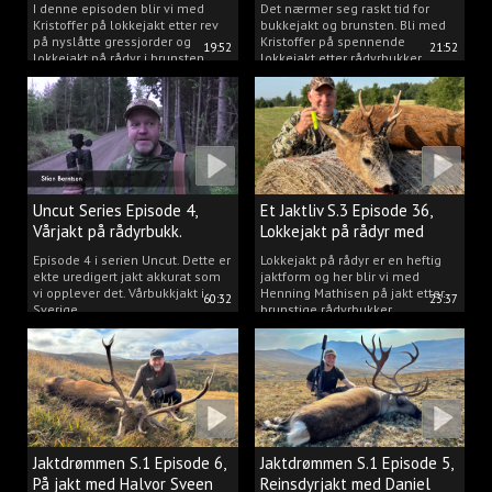
2025.
I denne episoden blir vi med
Det nærmer seg raskt tid for
Kristoffer på lokkejakt etter rev
bukkejakt og brunsten. Bli med
på nyslåtte gressjorder og
Kristoffer på spennende
19:52
21:52
lokkejakt på rådyr i brunsten.
lokkejakt etter rådyrbukker.
Uncut Series Episode 4,
Et Jaktliv S.3 Episode 36,
Vårjakt på rådyrbukk.
Lokkejakt på rådyr med
Henning Mathisen
Episode 4 i serien Uncut. Dette er
Lokkejakt på rådyr er en heftig
ekte uredigert jakt akkurat som
jaktform og her blir vi med
vi opplever det. Vårbukkjakt i
Henning Mathisen på jakt etter
60:32
23:37
Sverige.
brunstige rådyrbukker.
Jaktdrømmen S.1 Episode 6,
Jaktdrømmen S.1 Episode 5,
På jakt med Halvor Sveen
Reinsdyrjakt med Daniel