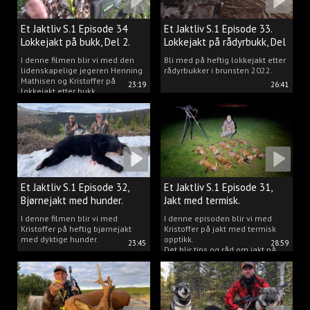
Et Jaktliv S.1 Episode 34
Et Jaktliv S.1 Episode 33.
Lokkejakt på bukk, Del 2.
Lokkejakt på rådyrbukk, Del
1.
I denne filmen blir vi med den
Bli med på heftig lokkejakt etter
lidenskapelige jegeren Henning
rådyrbukker i brunsten 2022.
Mathisen og Kristoffer på
23:19
26:41
lokkejakt etter bukk.
Et Jaktliv S.1 Episode 32,
Et Jaktliv S.1 Episode 31,
Bjørnejakt med hunder.
Jakt med termisk.
I denne filmen blir vi med
I denne episoden blir vi med
Kristoffer på heftig bjørnejakt
Kristoffer på jakt med termisk
med dyktige hunder.
opptikk.
23:45
28:59
Det blir tips og råd om jakt på
både rev, villsvin og hjort og
masse jakt.