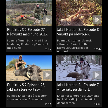
Et Jaktliv S.2, Episode 27,
Jakt I Norden S.1 Episode 8,
Rådyrjakt med hund 2023.
Vårjakt på rådyrbukk.
I denne filmen blir vi med Stian,
Bli med Kristoffer i Svensk
Morten og Kristoffer på rådyrjakt
villmark på vårjakt etter
med hund.
rådyrbukk. Stikkordet er
21:43
14:58
gullbukk.
Et Jaktliv S.2 Episode 27,
Jakt I Norden S.1 Episode 7,
Jakt på store vortesvin.
vinterjakt på dåhjort.
Bli med Kristoffer på jakt etter
Kristoffer tar turen ut i villmarka
store vortesvin i Botswana.
for å jakte dåhjort vinterstid i
denne filmen.
21:58
14:27