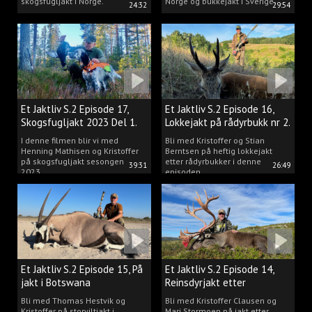
skogsfugljakt i Norge.
Norge og bukkejakt i Sverige.
24:32
29:54
Et Jaktliv S.2 Episode 17,
Et Jaktliv S.2 Episode 16,
Skogsfugljakt 2023 Del 1.
Lokkejakt på rådyrbukk nr 2.
I denne filmen blir vi med
Bli med Kristoffer og Stian
Henning Mathisen og Kristoffer
Berntsen på heftig lokkejakt
på skogsfugljakt sesongen
etter rådyrbukker i denne
39:31
26:49
2023.
episoden.
Et Jaktliv S.2 Episode 15, På
Et Jaktliv S.2 Episode 14,
jakt i Botswana
Reinsdyrjakt etter
storbukker.
Bli med Thomas Hestvik og
Bli med Kristoffer Clausen og
Kristoffer på storviltjakt i
Mari Stormoen på jakt etter