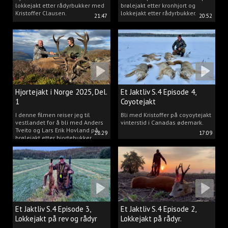
lokkejakt etter rådyrbukker med
brølejakt etter kronhjort og
Kristoffer Clausen.
lokkejakt etter rådyrbukker.
21:47
20:52
Hjortejakt i Norge 2025, Del.
Et Jaktliv S.4 Episode 4,
1
Coyotejakt
I denne filmen reiser jeg til
Bli med Kristoffer på coyoytejakt
vestlandet for å bli med Anders
vinterstid i Canadas ødemark.
Tveito og Lars Erik Hovland på
28:29
17:09
brølejakt etter hjortebukker.
Et Jaktliv S.4 Episode 3,
Et Jaktliv S.4 Episode 2,
Lokkejakt på rev og rådyr
Lokkejakt på rådyr.