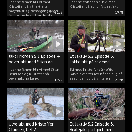
I denne filmen blir vi med
I denne episoden blir vi med
Kristoffer på vårjakt etter
Kristoffer på actionfylt seljakt.
rådyrbukk og førstegangsjeger
21:28
19:48
Synne Hestvik på sin første
beverjakt.
Jakt i Norden S.1 Episode 4,
Et Jaktliv S.2 Episode 5,
beverjakt med Stian og
Lokkejakt på rev med
Kristoffer
Kristoffer Clausen
I denne filmen blir vi med Stian
Bli med Kristoffer på heftig
Berntsen og Kristoffer på
lokkejakt etter rev, både tidlig på
beverjakt fra kano.
sesongen og på vinteren.
17:25
24:48
Ulvejakt med Kristoffer
Et Jaktliv S.2 Episode 3,
Clausen, Del 2.
Brølejakt på hjort med