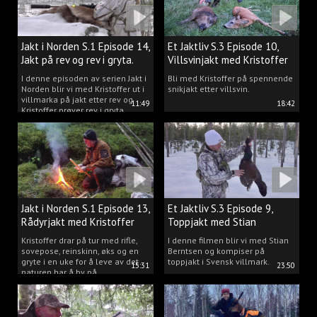
Jakt i Norden S.1 Episode 14,
Et Jaktliv S.3 Episode 10,
Jakt på rev og rev i gryta.
Villsvinjakt med Kristoffer
I denne episoden av serien Jakt i
Bli med Kristoffer på spennende
Norden blir vi med Kristoffer ut i
snikjakt etter villsvin.
villmarka på jakt etter rev og
11:49
18:42
Kristoffer prøver rev i gryta.
Jakt i Norden S.1 Episode 13,
Et Jaktliv S.3 Episode 9,
Rådyrjakt med Kristoffer
Toppjakt med Stian
Clausen
Berntsen
Kristoffer drar på tur med rifle,
I denne filmen blir vi med Stian
sovepose, reinskinn, øks og en
Berntsen og kompiser på
gryte i en uke for å leve av det
toppjakt i Svensk villmark.
15:31
23:50
naturen har å by på.