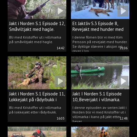
Jakt i Norden S.1 Episode 12,
Et Jaktliv S.3 Episode 8,
Småviltjakt med hagle.
Revejakt med hunder med
Kim Persson.
Bli med Kristoffer ut i villmarka
I denne filmen blir vi med Kim
på småviltjakt med hagle.
Persson på revejakt med hunder.
Se dyktige støvere i aksjon og
14:42
21:06
rever i los.
Jakt i Norden S.1 Episode 11,
Jakt I Norden S.1 Episode
Lokkejakt på rådyrbukk i
10, Beverjakt i villmarka.
villmarka.
Bli med Kristoffer ut i villmarka
I denne episoden av serien Jakt i
på lokkejakt etter rådyrbukk.
Norden blir vi med Kristoffer ut i
villmarka i kano på jakt etter
16:03
12:48
bever.