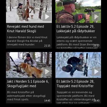
Revejakt med hund med
Et Jaktliv S.2 Episode 29,
Knut Harald Skogli
Lokkejakt på rådyrbukker
med Stian og Kristoffer
I denne filmen blir vi med Knut
Lokkejakt på rådyrbukker er en
Harald Skogli fra Alvdal på
intens og svært spennende
revejakt med hunder.
jaktform. Bli med Stian Berntsen
21:15
23:37
og Kristoffer på heftig lokkejakt.
Jakt i Norden S.1 Episode 6,
Et Jaktliv S.2 Episode 28,
Skogsfugljakt med
Toppjakt med Kristoffer
spetshund.
Clausen
Bli med Kristoffer på
Toppjakt er en krevende og
ødemarksjakt etter skogsfugl
spennende jaktform. Bli med
med Finsk spets.
Kristoffer ut i vinterskogen på
14:45
18:43
jakt etter tiur og orrhaner.