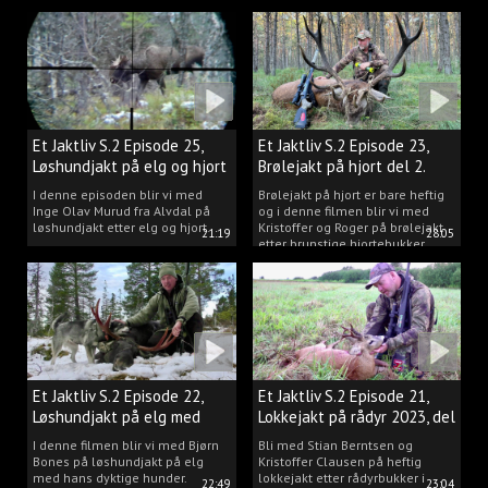
Et Jaktliv S.2 Episode 25,
Et Jaktliv S.2 Episode 23,
Løshundjakt på elg og hjort
Brølejakt på hjort del 2.
i Norge.
I denne episoden blir vi med
Brølejakt på hjort er bare heftig
Inge Olav Murud fra Alvdal på
og i denne filmen blir vi med
løshundjakt etter elg og hjort.
Kristoffer og Roger på brølejakt
21:19
28:05
etter brunstige hjortebukker.
Et Jaktliv S.2 Episode 22,
Et Jaktliv S.2 Episode 21,
Løshundjakt på elg med
Lokkejakt på rådyr 2023, del
Bjørn Bones
3.
I denne filmen blir vi med Bjørn
Bli med Stian Berntsen og
Bones på løshundjakt på elg
Kristoffer Clausen på heftig
med hans dyktige hunder.
lokkejakt etter rådyrbukker i
22:49
23:04