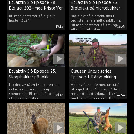
Et Jaktliv S.3 Episode 28,
Et Jaktliv S.3 Episode 26,
Elgjakt 2024 med Kristoffer
Brølejakt på hjortebukker
Clausen
med Kristoffer Clausen
Bli med Kristoffer på elgjakt
Brølejakt på hjortebukker i
høsten 2024.
brunsten er en heftig jaktform.
Bli med Kristoffer på brøling
19:15
18:38
etter hjortebukker.
Et Jaktliv S.3 Episode 25,
Clausen Uncut series
Skogsbukker på lokk.
Episode 1, Rådyrlokking.
Lokking av rådyr i skogsterreng
Helt ny filmserie med uncut /
er krevende, men utrolig
uklippet film på litt over 1 time
spennende. Bli med på lokkjakt
med ekte jakt akkurat slik vi
20:47
67:56
etter skogsbukker.
opplever det uredigert. Bli med
Kristoffer og opplev akkurat det
vi gjør når vi er ute og lokker
rådyr.