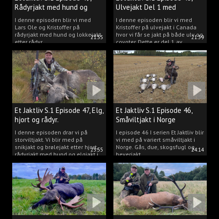
Rådyrjakt med hund og
Ulvejakt Del 1 med
lokkejakt.
Kristoffer Clausen.
I denne episoden blir vi med
I denne episoden blir vi med
Lars Ole og Kristoffer på
Kristoffer på ulvejakt i Canada
rådyrjakt med hund og lokkejakt
hvor vi får se jakt på både ulv og
21:55
21:39
etter rådyr.
coyoter. Dette er del 1 av
ulvejakten.
Et Jaktliv S.1 Episode 47, Elg,
Et Jaktliv S.1 Episode 46,
hjort og rådyr.
Småviltjakt i Norge
I denne episoden drar vi på
I episode 46 I serien Et Jaktliv blir
storviltjakt. Vi blir med på
vi med på variert småviltjakt i
snikjakt og brølejakt etter hjort,
Norge. Gås, due, skogsfugl og
23:55
24:14
rådyrjakt med hund og elgjakt i
beverjakt.
Trøndelag.