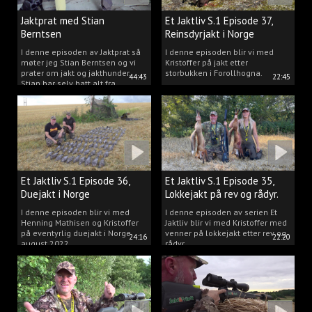
Jaktprat med Stian
Et Jaktliv S.1 Episode 37,
Berntsen
Reinsdyrjakt i Norge
I denne episoden av Jaktprat så
I denne episoden blir vi med
møter jeg Stian Berntsen og vi
Kristoffer på jakt etter
prater om jakt og jakthunder.
storbukken i Forollhogna.
44:43
22:45
Stian har selv hatt alt fra
støvere, til elghunder,
rådyrhunder, spetser, apportører
og stående fuglehunder.
Et Jaktliv S.1 Episode 36,
Et Jaktliv S.1 Episode 35,
Duejakt i Norge
Lokkejakt på rev og rådyr.
I denne episoden blir vi med
I denne episoden av serien Et
Henning Mathisen og Kristoffer
Jaktliv blir vi med Kristoffer med
på eventyrlig duejakt i Norge
venner på lokkejakt etter rev og
24:16
22:20
august 2022.
rådyr.