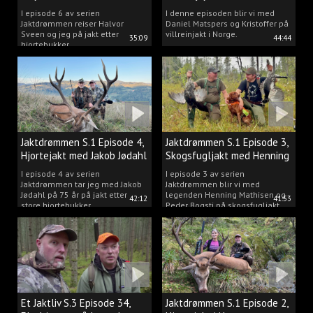
Matspers.
I episode 6 av serien
I denne episoden blir vi med
Jaktdrømmen reiser Halvor
Daniel Matspers og Kristoffer på
Sveen og jeg på jakt etter
villreinjakt i Norge.
35:09
44:44
hjortebukker.
Jaktdrømmen S.1 Episode 4,
Jaktdrømmen S.1 Episode 3,
Hjortejakt med Jakob Jødahl
Skogsfugljakt med Henning
og Peder
I episode 4 av serien
I episode 3 av serien
Jaktdrømmen tar jeg med Jakob
Jaktdrømmen blir vi med
Jødahl på 75 år på jakt etter
legenden Henning Mathisen og
42:12
41:53
store hjortebukker.
Peder Bogsti på skogsfugljakt.
Et Jaktliv S.3 Episode 34,
Jaktdrømmen S.1 Episode 2,