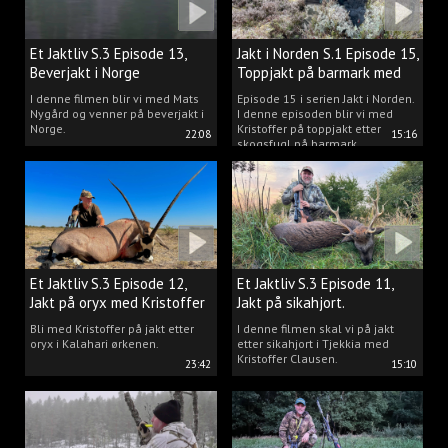
Et Jaktliv S.3 Episode 13,
Jakt i Norden S.1 Episode 15,
Beverjakt i Norge
Toppjakt på barmark med
Kristoffer Clausen
I denne filmen blir vi med Mats
Episode 15 i serien Jakt i Norden.
Nygård og venner på beverjakt i
I denne episoden blir vi med
Norge.
Kristoffer på toppjakt etter
22:08
15:16
skogsfugl på barmark.
Et Jaktliv S.3 Episode 12,
Et Jaktliv S.3 Episode 11,
Jakt på oryx med Kristoffer
Jakt på sikahjort.
Clausen
Bli med Kristoffer på jakt etter
I denne filmen skal vi på jakt
oryx i Kalahari ørkenen.
etter sikahjort i Tjekkia med
Kristoffer Clausen.
23:42
15:10