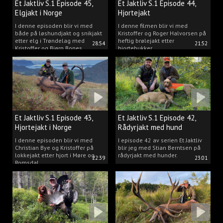
Et Jaktliv S.1 Episode 45,
Et Jaktliv S.1 Episode 44,
Elgjakt i Norge
Hjortejakt
I denne episoden blir vi med
I denne filmen blir vi med
både på løshundjakt og snikjakt
Kristoffer og Roger Halvorsen på
etter elg i Trøndelag med
heftig brølejakt etter
28:54
21:52
Kristoffer og Bjørn Bones
hjortebukker.
Et Jaktliv S.1 Episode 43,
Et Jaktliv S.1 Episode 42,
Hjortejakt i Norge
Rådyrjakt med hund
I denne episoden blir vi med
I episode 42 av serien Et Jaktliv
Christian Bye og Kristoffer på
blir jeg med Stian Berntsen på
lokkejakt etter hjort i Møre og
rådyrjakt med hunder.
22:39
23:01
Romsdal.