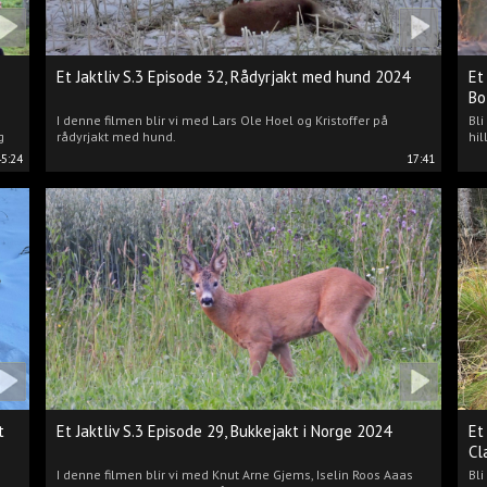
Et Jaktliv S.3 Episode 32, Rådyrjakt med hund 2024
Et
Bo
I denne filmen blir vi med Lars Ole Hoel og Kristoffer på
Bl
g
rådyrjakt med hund.
hil
45:24
17:41
t
Et Jaktliv S.3 Episode 29, Bukkejakt i Norge 2024
Et
Cl
I denne filmen blir vi med Knut Arne Gjems, Iselin Roos Aaas
Bli