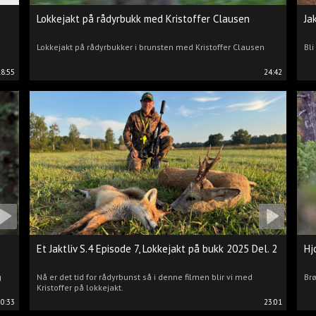
Lokkejakt på rådyrbukk med Kristoffer Clausen
Ja
Lokkejakt på rådyrbukker i brunsten med Kristoffer Clausen
Bli
18:55
24:42
Et Jaktliv S.4 Episode 7, Lokkejakt på bukk 2025 Del. 2
Hj
g
Nå er det tid for rådyrbunst så i denne filmen blir vi med
Brø
Kristoffer på lokkejakt.
20:33
23:01