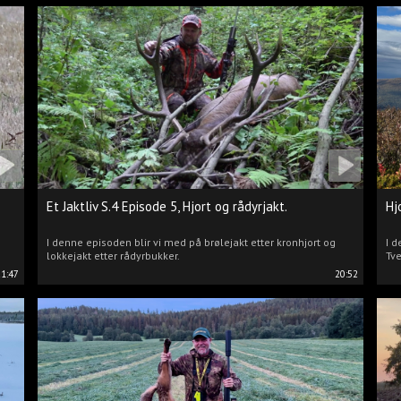
Et Jaktliv S.4 Episode 5, Hjort og rådyrjakt.
Hj
I denne episoden blir vi med på brølejakt etter kronhjort og
I d
lokkejakt etter rådyrbukker.
Tve
21:47
20:52