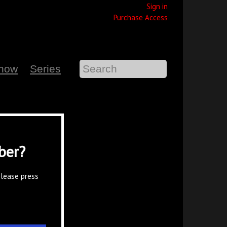
Sign in
Purchase Access
Show
Series
ber?
please press