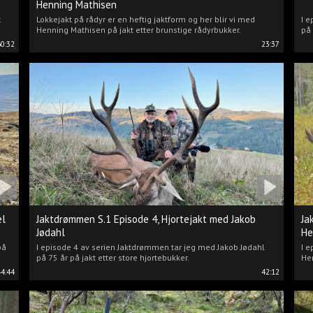
Henning Mathisen
t
Lokkejakt på rådyr er en heftig jaktform og her blir vi med
I e
Henning Mathisen på jakt etter brunstige rådyrbukker.
på 
60:32
23:37
el
Jaktdrømmen S.1 Episode 4, Hjortejakt med Jakob
Ja
Jødahl
He
på
I episode 4 av serien Jaktdrømmen tar jeg med Jakob Jødahl
I e
på 75 år på jakt etter store hjortebukker.
Hen
44:44
42:12