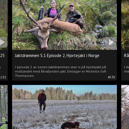
025
Jaktdrømmen S.1 Episode 2, Hjortejakt i Norge
Rå
g
I episode 2 av serien Jaktdrømmen drar vi på hjortejakt på
I d
vestlandet med Åkrafjorden jakt. Deltager er Michelle Sofi
me
Thomassen.
22:32
45:35