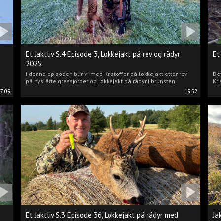
Et Jaktliv S.4 Episode 3, Lokkejakt på rev og rådyr
Et
2025.
I denne episoden blir vi med Kristoffer på lokkejakt etter rev
Det
på nyslåtte gressjorder og lokkejakt på rådyr i brunsten.
Kri
17:09
19:52
Et Jaktliv S.3 Episode 36, Lokkejakt på rådyr med
Ja