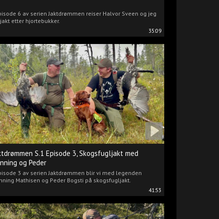
pisode 6 av serien Jaktdrømmen reiser Halvor Sveen og jeg
jakt etter hjortebukker.
35:09
ktdrømmen S.1 Episode 3, Skogsfugljakt med
nning og Peder
pisode 3 av serien Jaktdrømmen blir vi med legenden
ning Mathisen og Peder Bogsti på skogsfugljakt.
41:53