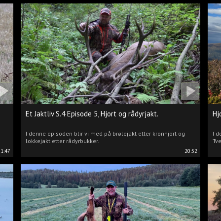
Et Jaktliv S.4 Episode 5, Hjort og rådyrjakt.
Hj
I denne episoden blir vi med på brølejakt etter kronhjort og
I d
lokkejakt etter rådyrbukker.
Tve
21:47
20:52