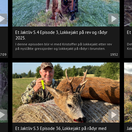
Et Jaktliv S.4 Episode 3, Lokkejakt på rev og rådyr
Et
2025.
I denne episoden blir vi med Kristoffer på lokkejakt etter rev
Det
på nyslåtte gressjorder og lokkejakt på rådyr i brunsten.
Kri
17:09
19:52
Et Jaktliv S.3 Episode 36, Lokkejakt på rådyr med
Ja