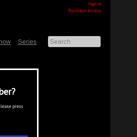
Sign in
Purchase Access
Show
Series
ber?
please press