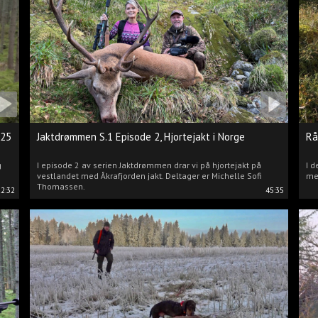
025
Jaktdrømmen S.1 Episode 2, Hjortejakt i Norge
Rå
g
I episode 2 av serien Jaktdrømmen drar vi på hjortejakt på
I d
vestlandet med Åkrafjorden jakt. Deltager er Michelle Sofi
me
Thomassen.
22:32
45:35