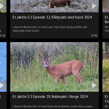
Et Jaktliv S.3 Episode 32, Rådyrjakt med hund 2024
Et
Bo
I denne filmen blir vi med Lars Ole Hoel og Kristoffer på
Bl
g
rådyrjakt med hund.
hil
45:24
17:41
t
Et Jaktliv S.3 Episode 29, Bukkejakt i Norge 2024
Et
Cl
I denne filmen blir vi med Knut Arne Gjems, Iselin Roos Aaas
Bli