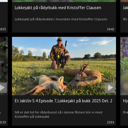
Lokkejakt på rådyrbukk med Kristoffer Clausen
Ja
Lokkejakt på rådyrbukker i brunsten med Kristoffer Clausen
Bli
18:55
24:42
Et Jaktliv S.4 Episode 7, Lokkejakt på bukk 2025 Del. 2
Hj
g
Nå er det tid for rådyrbunst så i denne filmen blir vi med
Brø
Kristoffer på lokkejakt.
20:33
23:01