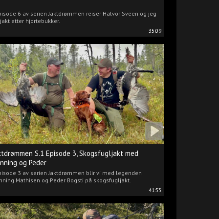
pisode 6 av serien Jaktdrømmen reiser Halvor Sveen og jeg
jakt etter hjortebukker.
35:09
ktdrømmen S.1 Episode 3, Skogsfugljakt med
nning og Peder
pisode 3 av serien Jaktdrømmen blir vi med legenden
ning Mathisen og Peder Bogsti på skogsfugljakt.
41:53