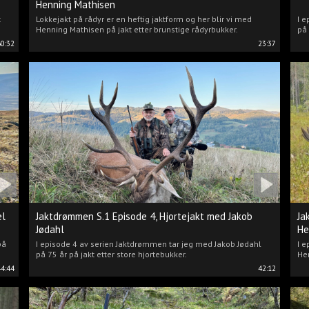
Henning Mathisen
t
Lokkejakt på rådyr er en heftig jaktform og her blir vi med
I e
Henning Mathisen på jakt etter brunstige rådyrbukker.
på 
60:32
23:37
el
Jaktdrømmen S.1 Episode 4, Hjortejakt med Jakob
Ja
Jødahl
He
på
I episode 4 av serien Jaktdrømmen tar jeg med Jakob Jødahl
I e
på 75 år på jakt etter store hjortebukker.
Hen
44:44
42:12