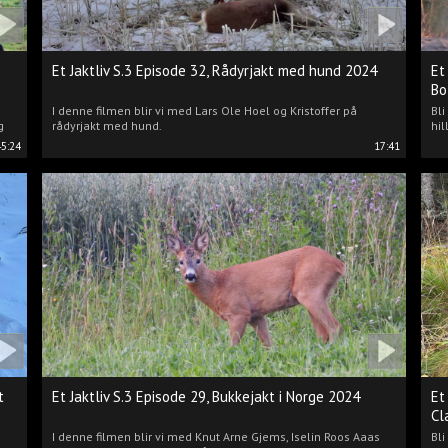
Et Jaktliv S.3 Episode 32, Rådyrjakt med hund 2024
Et
Bo
I denne filmen blir vi med Lars Ole Hoel og Kristoffer på
Bl
g
rådyrjakt med hund.
hil
45:24
17:41
t
Et Jaktliv S.3 Episode 29, Bukkejakt i Norge 2024
Et
Cl
I denne filmen blir vi med Knut Arne Gjems, Iselin Roos Aaas
Bli