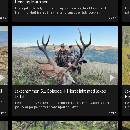
Henning Mathisen
t
Lokkejakt på rådyr er en heftig jaktform og her blir vi med
I e
Henning Mathisen på jakt etter brunstige rådyrbukker.
på 
60:32
23:37
el
Jaktdrømmen S.1 Episode 4, Hjortejakt med Jakob
Ja
Jødahl
He
på
I episode 4 av serien Jaktdrømmen tar jeg med Jakob Jødahl
I e
på 75 år på jakt etter store hjortebukker.
Hen
44:44
42:12