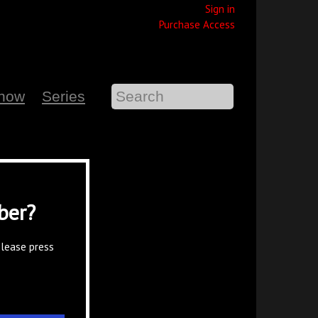
Sign in
Purchase Access
Show
Series
ber?
please press