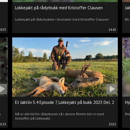
Lokkejakt på rådyrbukk med Kristoffer Clausen
Ja
Lokkejakt på rådyrbukker i brunsten med Kristoffer Clausen
Bli
18:55
24:42
Et Jaktliv S.4 Episode 7, Lokkejakt på bukk 2025 Del. 2
Hj
g
Nå er det tid for rådyrbunst så i denne filmen blir vi med
Brø
Kristoffer på lokkejakt.
20:33
23:01