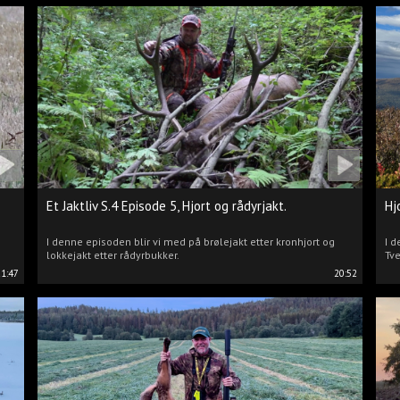
Et Jaktliv S.4 Episode 5, Hjort og rådyrjakt.
Hj
I denne episoden blir vi med på brølejakt etter kronhjort og
I d
lokkejakt etter rådyrbukker.
Tve
21:47
20:52