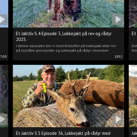
Et Jaktliv S.4 Episode 3, Lokkejakt på rev og rådyr
Et
2025.
I denne episoden blir vi med Kristoffer på lokkejakt etter rev
Det
på nyslåtte gressjorder og lokkejakt på rådyr i brunsten.
Kri
17:09
19:52
Et Jaktliv S.3 Episode 36, Lokkejakt på rådyr med
Ja