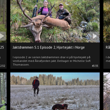
025
Jaktdrømmen S.1 Episode 2, Hjortejakt i Norge
Rå
g
I episode 2 av serien Jaktdrømmen drar vi på hjortejakt på
I d
vestlandet med Åkrafjorden jakt. Deltager er Michelle Sofi
me
Thomassen.
22:32
45:35