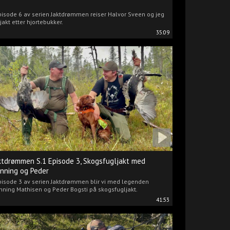
pisode 6 av serien Jaktdrømmen reiser Halvor Sveen og jeg
jakt etter hjortebukker.
35:09
ktdrømmen S.1 Episode 3, Skogsfugljakt med
nning og Peder
pisode 3 av serien Jaktdrømmen blir vi med legenden
ning Mathisen og Peder Bogsti på skogsfugljakt.
41:53