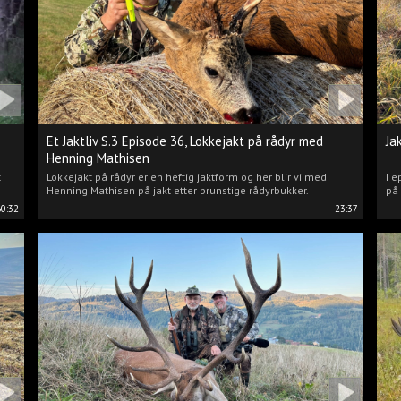
Et Jaktliv S.3 Episode 36, Lokkejakt på rådyr med
Ja
Henning Mathisen
t
Lokkejakt på rådyr er en heftig jaktform og her blir vi med
I e
Henning Mathisen på jakt etter brunstige rådyrbukker.
på 
60:32
23:37