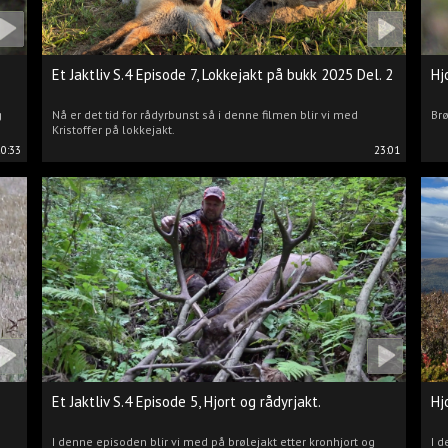
Et Jaktliv S.4 Episode 7, Lokkejakt på bukk 2025 Del. 2
Hj
g
Nå er det tid for rådyrbunst så i denne filmen blir vi med
Brø
Kristoffer på lokkejakt.
20:33
23:01
Et Jaktliv S.4 Episode 5, Hjort og rådyrjakt.
Hj
I denne episoden blir vi med på brølejakt etter kronhjort og
I d