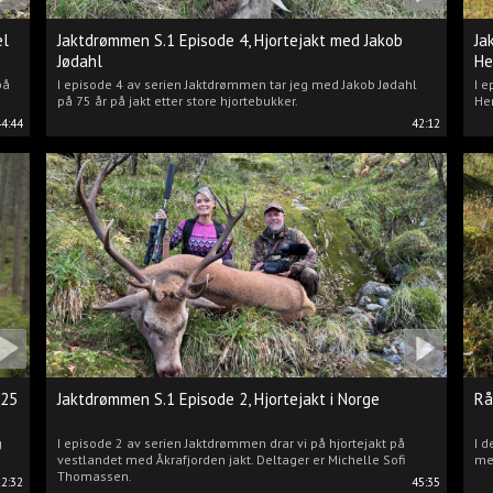
el
Jaktdrømmen S.1 Episode 4, Hjortejakt med Jakob
Ja
Jødahl
He
på
I episode 4 av serien Jaktdrømmen tar jeg med Jakob Jødahl
I e
på 75 år på jakt etter store hjortebukker.
Hen
44:44
42:12
025
Jaktdrømmen S.1 Episode 2, Hjortejakt i Norge
Rå
g
I episode 2 av serien Jaktdrømmen drar vi på hjortejakt på
I d
vestlandet med Åkrafjorden jakt. Deltager er Michelle Sofi
me
Thomassen.
22:32
45:35