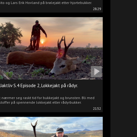
ito og Lars Erik Hovland på brølejakt etter hjortebukker.
28:29
 Jaktliv S.4 Episode 2, Lokkejakt på rådyr.
 nærmer seg raskt tid for bukkejakt og brunsten. Bli med
stoffer på spennende lokkejakt etter rådyrbukker.
21:52