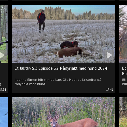
Et Jaktliv S.3 Episode 32, Rådyrjakt med hund 2024
Et
Bo
I denne filmen blir vi med Lars Ole Hoel og Kristoffer på
Bl
g
rådyrjakt med hund.
hil
45:24
17:41