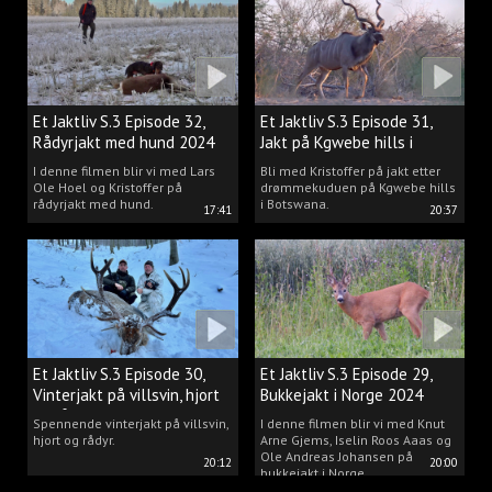
drømmen til virkelighet.
Et Jaktliv S.3 Episode 32,
Et Jaktliv S.3 Episode 31,
Rådyrjakt med hund 2024
Jakt på Kgwebe hills i
Botswana
I denne filmen blir vi med Lars
Bli med Kristoffer på jakt etter
Ole Hoel og Kristoffer på
drømmekuduen på Kgwebe hills
rådyrjakt med hund.
i Botswana.
17:41
20:37
Et Jaktliv S.3 Episode 30,
Et Jaktliv S.3 Episode 29,
Vinterjakt på villsvin, hjort
Bukkejakt i Norge 2024
og rådyr.
Spennende vinterjakt på villsvin,
I denne filmen blir vi med Knut
hjort og rådyr.
Arne Gjems, Iselin Roos Aaas og
Ole Andreas Johansen på
20:12
20:00
bukkejakt i Norge.