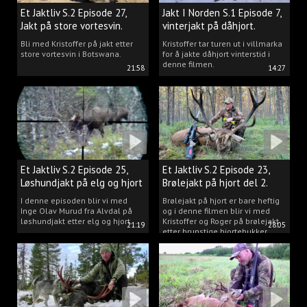
Et Jaktliv S.2 Episode 27,
Jakt I Norden S.1 Episode 7,
Jakt på store vortesvin.
vinterjakt på dåhjort.
Bli med Kristoffer på jakt etter
Kristoffer tar turen ut i villmarka
store vortesvin i Botswana.
for å jakte dåhjort vinterstid i
denne filmen.
21:58
14:27
Et Jaktliv S.2 Episode 25,
Et Jaktliv S.2 Episode 23,
Løshundjakt på elg og hjort
Brølejakt på hjort del 2.
i Norge.
I denne episoden blir vi med
Brølejakt på hjort er bare heftig
Inge Olav Murud fra Alvdal på
og i denne filmen blir vi med
løshundjakt etter elg og hjort.
Kristoffer og Roger på brølejakt
21:19
28:05
etter brunstige hjortebukker.