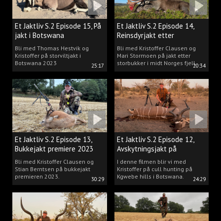
Et Jaktliv S.2 Episode 15, På
Et Jaktliv S.2 Episode 14,
jakt i Botswana
Reinsdyrjakt etter
storbukker.
Bli med Thomas Hestvik og
Bli med Kristoffer Clausen og
Kristoffer på storviltjakt i
Mari Stormoen på jakt etter
Botswana 2023
storbukker i midt Norges fjell.
25:17
20:34
Et Jaktliv S.2 Episode 13,
Et Jaktliv S.2 Episode 12,
Bukkejakt premiere 2023
Avskytningsjakt på
antiloper i Botswana
Bli med Kristoffer Clausen og
I denne filmen blir vi med
Stian Berntsen på bukkejakt
Kristoffer på cull hunting på
premieren 2023.
Kgwebe hills i Botswana.
30:29
24:29