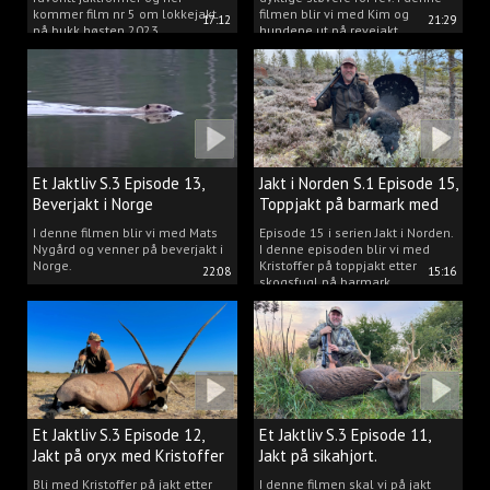
kommer film nr 5 om lokkejakt
filmen blir vi med Kim og
17:12
21:29
på bukk høsten 2023.
hundene ut på revejakt.
Et Jaktliv S.3 Episode 13,
Jakt i Norden S.1 Episode 15,
Beverjakt i Norge
Toppjakt på barmark med
Kristoffer Clausen
I denne filmen blir vi med Mats
Episode 15 i serien Jakt i Norden.
Nygård og venner på beverjakt i
I denne episoden blir vi med
Norge.
Kristoffer på toppjakt etter
22:08
15:16
skogsfugl på barmark.
Et Jaktliv S.3 Episode 12,
Et Jaktliv S.3 Episode 11,
Jakt på oryx med Kristoffer
Jakt på sikahjort.
Clausen
Bli med Kristoffer på jakt etter
I denne filmen skal vi på jakt