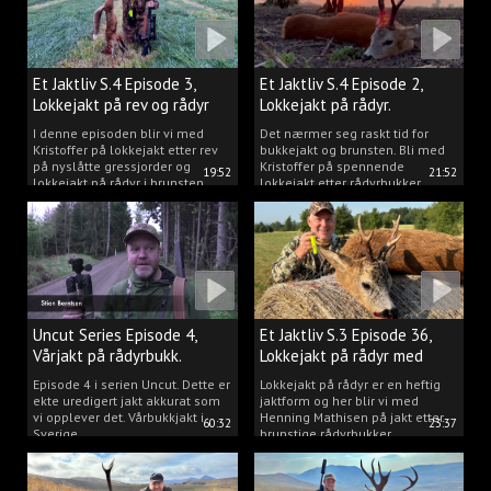
Et Jaktliv S.4 Episode 3,
Et Jaktliv S.4 Episode 2,
Lokkejakt på rev og rådyr
Lokkejakt på rådyr.
2025.
I denne episoden blir vi med
Det nærmer seg raskt tid for
Kristoffer på lokkejakt etter rev
bukkejakt og brunsten. Bli med
på nyslåtte gressjorder og
Kristoffer på spennende
19:52
21:52
lokkejakt på rådyr i brunsten.
lokkejakt etter rådyrbukker.
Uncut Series Episode 4,
Et Jaktliv S.3 Episode 36,
Vårjakt på rådyrbukk.
Lokkejakt på rådyr med
Henning Mathisen
Episode 4 i serien Uncut. Dette er
Lokkejakt på rådyr er en heftig
ekte uredigert jakt akkurat som
jaktform og her blir vi med
vi opplever det. Vårbukkjakt i
Henning Mathisen på jakt etter
60:32
23:37
Sverige.
brunstige rådyrbukker.