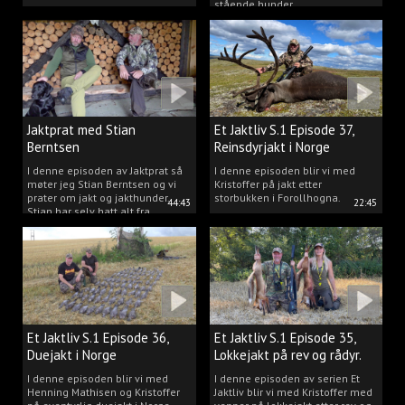
stående hunder.
Jaktprat med Stian
Et Jaktliv S.1 Episode 37,
Berntsen
Reinsdyrjakt i Norge
I denne episoden av Jaktprat så
I denne episoden blir vi med
møter jeg Stian Berntsen og vi
Kristoffer på jakt etter
prater om jakt og jakthunder.
storbukken i Forollhogna.
44:43
22:45
Stian har selv hatt alt fra
støvere, til elghunder,
rådyrhunder, spetser, apportører
og stående fuglehunder.
Et Jaktliv S.1 Episode 36,
Et Jaktliv S.1 Episode 35,
Duejakt i Norge
Lokkejakt på rev og rådyr.
I denne episoden blir vi med
I denne episoden av serien Et
Henning Mathisen og Kristoffer
Jaktliv blir vi med Kristoffer med