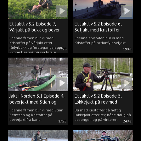
Et Jaktliv S.2 Episode 7,
Et Jaktliv S.2 Episode 6,
Vårjakt på bukk og bever
Seljakt med Kristoffer
Clausen
I denne filmen blir vi med
I denne episoden blir vi med
Kristoffer på vårjakt etter
Kristoffer på actionfylt seljakt.
rådyrbukk og førstegangsjeger
21:28
19:48
Synne Hestvik på sin første
beverjakt.
Jakt i Norden S.1 Episode 4,
Et Jaktliv S.2 Episode 5,
beverjakt med Stian og
Lokkejakt på rev med
Kristoffer
Kristoffer Clausen
I denne filmen blir vi med Stian
Bli med Kristoffer på heftig
Berntsen og Kristoffer på
lokkejakt etter rev, både tidlig på
beverjakt fra kano.
sesongen og på vinteren.
17:25
24:48