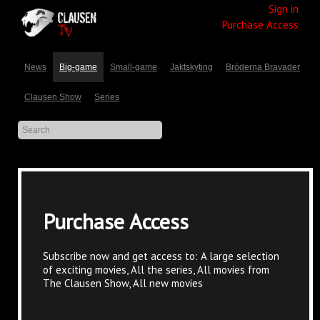
Sign in
Purchase Access
News
Big-game
Small-game
Jaktskyting
Bröderna Bravader
Clausen Show
Series
Purchase Access
Subscribe now and get access to: A large selection
of exciting movies, All the series, All movies from
The Clausen Show, All new movies