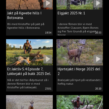
Jakt på Kgwebe hills I
Elgjakt 2025 Nr. 1
Botswana.
Bli med Kristoffer på jakt på
I denne filmen blir vi med
Kgwebe hills i Botswana.
Kristoffer Clausen, Bjørn Bones
og Per Toni Grundt på elgjakt i
19:34
20:33
Norge.
Et Jaktliv S.4 Episode 7,
Hjortejakt i Norge 2025 del
Lokkejakt på bukk 2025 Del.
2
2
Nå er det tid for rådyrbunst så i
Brølejakt på hjort på vestlandet i
denne filmen blir vi med
heftig natur.
Kristoffer på lokkejakt.
23:01
20:20