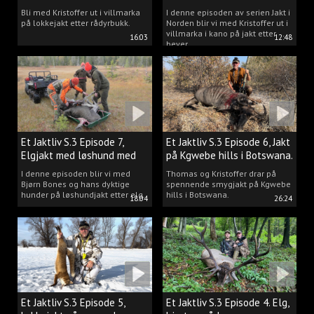
villmarka.
Bli med Kristoffer ut i villmarka
I denne episoden av serien Jakt i
på lokkejakt etter rådyrbukk.
Norden blir vi med Kristoffer ut i
villmarka i kano på jakt etter
16:03
12:48
bever.
Et Jaktliv S.3 Episode 7,
Et Jaktliv S.3 Episode 6, Jakt
Elgjakt med løshund med
på Kgwebe hills i Botswana.
Bjørn Bones.
I denne episoden blir vi med
Thomas og Kristoffer drar på
Bjørn Bones og hans dyktige
spennende smygjakt på Kgwebe
hunder på løshundjakt etter elg.
hills i Botswana.
18:04
26:24
Et Jaktliv S.3 Episode 5,
Et Jaktliv S.3 Episode 4. Elg,