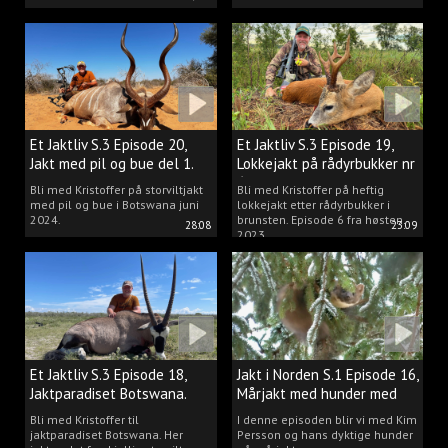
Et Jaktliv S.3 Episode 20,
Et Jaktliv S.3 Episode 19,
Jakt med pil og bue del 1.
Lokkejakt på rådyrbukker nr
6
Bli med Kristoffer på storviltjakt
Bli med Kristoffer på heftig
med pil og bue i Botswana juni
lokkejakt etter rådyrbukker i
2024.
brunsten. Episode 6 fra høsten
28:08
23:09
2023.
Et Jaktliv S.3 Episode 18,
Jakt i Norden S.1 Episode 16,
Jaktparadiset Botswana.
Mårjakt med hunder med
Kim Persson
Bli med Kristoffer til
I denne episoden blir vi med Kim
jaktparadiset Botswana. Her
Persson og hans dyktige hunder