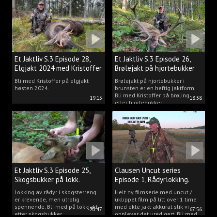
Et Jaktliv S.3 Episode 28,
Et Jaktliv S.3 Episode 26,
Elgjakt 2024 med Kristoffer
Brølejakt på hjortebukker
Clausen
med Kristoffer Clausen
Bli med Kristoffer på elgjakt
Brølejakt på hjortebukker i
høsten 2024.
brunsten er en heftig jaktform.
Bli med Kristoffer på brøling
19:15
18:38
etter hjortebukker.
Et Jaktliv S.3 Episode 25,
Clausen Uncut series
Skogsbukker på lokk.
Episode 1, Rådyrlokking.
Lokking av rådyr i skogsterreng
Helt ny filmserie med uncut /
er krevende, men utrolig
uklippet film på litt over 1 time
spennende. Bli med på lokkjakt
med ekte jakt akkurat slik vi
20:47
67:56
etter skogsbukker.
opplever det uredigert. Bli med