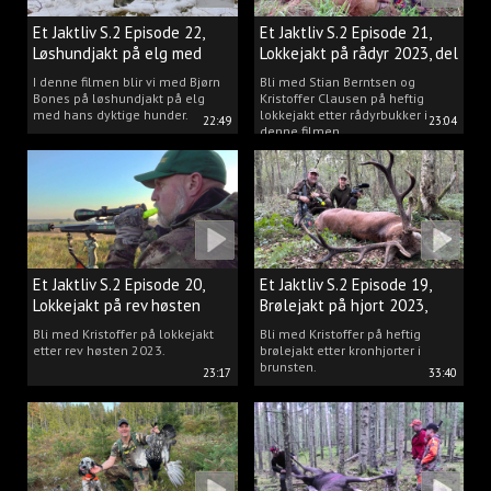
Et Jaktliv S.2 Episode 22,
Et Jaktliv S.2 Episode 21,
Løshundjakt på elg med
Lokkejakt på rådyr 2023, del
Bjørn Bones
3.
I denne filmen blir vi med Bjørn
Bli med Stian Berntsen og
Bones på løshundjakt på elg
Kristoffer Clausen på heftig
med hans dyktige hunder.
lokkejakt etter rådyrbukker i
22:49
23:04
denne filmen.
Et Jaktliv S.2 Episode 20,
Et Jaktliv S.2 Episode 19,
Lokkejakt på rev høsten
Brølejakt på hjort 2023,
2023.
del.1
Bli med Kristoffer på lokkejakt
Bli med Kristoffer på heftig
etter rev høsten 2023.
brølejakt etter kronhjorter i
brunsten.
23:17
33:40