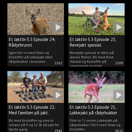
Kristoffer og opplev akkurat det
vi gjør når vi er ute og lokker
rådyr.
Et Jaktliv S.3 Episode 24,
Et Jaktliv S.3 Episode 23,
Rådyrbrunst
Revejakt spesial.
Igjen blir vi med Stian og
Revejakt spesial er tittel på
Kristoffer på lokkejakt etter
denne filmen. Bli med Knut
rådyrbukker i brunsten.
Harald og Kristoffer på
21:02
22:09
spennende revejakt.
Et Jaktliv S.3 Episode 22,
Et Jaktliv S.3 Episode 21,
Med familien på jakt.
Lokkejakt på rådyrbukker
med Stian og Kristoffer
Bli med Kristoffer og sine to
Film nr 7 i serien Lokkejakt på
nevøer på 9 og 12 år på jakt for
rådyrbukker 2023 med Stian og
første gang.
Kristoffer.
19:42
20:22