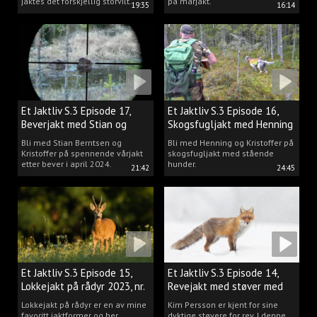
jaktes det forskjellig storvilt.
på mårjakt.
19:35
16:14
Et Jaktliv S.3 Episode 17,
Et Jaktliv S.3 Episode 16,
Beverjakt med Stian og
Skogsfugljakt med Henning
Kristoffer
Mathisen
Bli med Stian Berntsen og
Bli med Henning og Kristoffer på
Kristoffer på spennende vårjakt
skogsfugljakt med stående
etter bever i april 2024.
hunder.
21:42
24:45
Et Jaktliv S.3 Episode 15,
Et Jaktliv S.3 Episode 14,
Lokkejakt på rådyr 2023, nr.
Revejakt med støver med
5
Kim Persson
Lokkejakt på rådyr er en av mine
Kim Persson er kjent for sine
favoritt jaktformer og her
dyktige støvere for rev. I denne