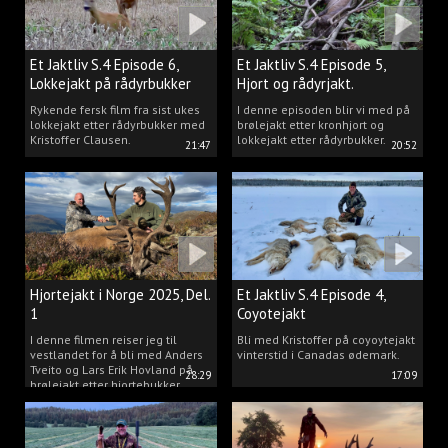
Et Jaktliv S.4 Episode 6,
Et Jaktliv S.4 Episode 5,
Lokkejakt på rådyrbukker
Hjort og rådyrjakt.
2025 Del.1
Rykende fersk film fra sist ukes
I denne episoden blir vi med på
lokkejakt etter rådyrbukker med
brølejakt etter kronhjort og
Kristoffer Clausen.
lokkejakt etter rådyrbukker.
21:47
20:52
Hjortejakt i Norge 2025, Del.
Et Jaktliv S.4 Episode 4,
1
Coyotejakt
I denne filmen reiser jeg til
Bli med Kristoffer på coyoytejakt
vestlandet for å bli med Anders
vinterstid i Canadas ødemark.
Tveito og Lars Erik Hovland på
28:29
17:09
brølejakt etter hjortebukker.