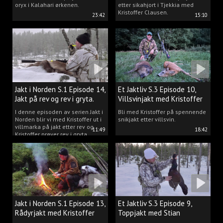
oryx i Kalahari ørkenen.
etter sikahjort i Tjekkia med
Kristoffer Clausen.
23:42
15:10
Jakt i Norden S.1 Episode 14,
Et Jaktliv S.3 Episode 10,
Jakt på rev og rev i gryta.
Villsvinjakt med Kristoffer
I denne episoden av serien Jakt i
Bli med Kristoffer på spennende
Norden blir vi med Kristoffer ut i
snikjakt etter villsvin.
villmarka på jakt etter rev og
11:49
18:42
Kristoffer prøver rev i gryta.
Jakt i Norden S.1 Episode 13,
Et Jaktliv S.3 Episode 9,
Rådyrjakt med Kristoffer
Toppjakt med Stian
Clausen
Berntsen