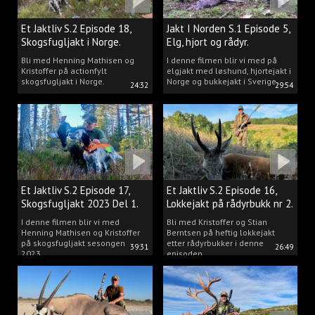
Et Jaktliv S.2 Episode 18,
Jakt I Norden S.1 Episode 5,
Skogsfugljakt i Norge.
Elg, hjort og rådyr.
Bli med Henning Mathisen og
I denne filmen blir vi med på
Kristoffer på actionfylt
elgjakt med løshund, hjortejakt i
skogsfugljakt i Norge.
Norge og bukkejakt i Sverige.
24:32
29:54
Et Jaktliv S.2 Episode 17,
Et Jaktliv S.2 Episode 16,
Skogsfugljakt 2023 Del 1.
Lokkejakt på rådyrbukk nr 2.
I denne filmen blir vi med
Bli med Kristoffer og Stian
Henning Mathisen og Kristoffer
Berntsen på heftig lokkejakt
på skogsfugljakt sesongen
etter rådyrbukker i denne
39:31
26:49
2023.
episoden.