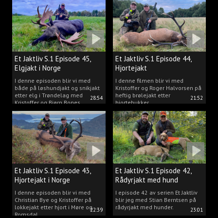
Et Jaktliv S.1 Episode 45,
Et Jaktliv S.1 Episode 44,
Elgjakt i Norge
Hjortejakt
I denne episoden blir vi med
I denne filmen blir vi med
både på løshundjakt og snikjakt
Kristoffer og Roger Halvorsen på
etter elg i Trøndelag med
heftig brølejakt etter
28:54
21:52
Kristoffer og Bjørn Bones
hjortebukker.
Et Jaktliv S.1 Episode 43,
Et Jaktliv S.1 Episode 42,
Hjortejakt i Norge
Rådyrjakt med hund
I denne episoden blir vi med
I episode 42 av serien Et Jaktliv
Christian Bye og Kristoffer på
blir jeg med Stian Berntsen på
lokkejakt etter hjort i Møre og
rådyrjakt med hunder.
22:39
23:01
Romsdal.