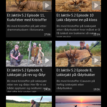
Et Jaktliv S.2 Episode 11,
Et Jaktliv S.2 Episode 10
Kudufeber med Kristoffer
Lokk rådyrene inn på kloss
Clausen
hold.
Bli med Kristoffer på jakt etter
Bli med Kristoffer på lokkejakt
drømmekuduen i Botswana.
etter rådyrbukker hvor målet er å
få lokket inn bukkene så nære
27:06
22:59
som mulig.
Et Jaktliv S.2 Episode 9,
Et Jaktliv S.2 Episode 8,
Lokkejakt på rev og rådyr
Lokkejakt på rådyrbukker
med Kristoffer Clausen
2023 nr. 1
Bli med Kristoffer på lokkejakt
Bli med Kristoffer Clausen på
etter rev og rådyr. Her får vi se
heftig lokkejakt etter
både oppturer og nedturer som
rådyrbukker.
24:28
19:26
det ofte blir under jakt.