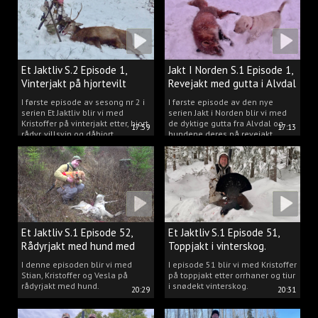
Et Jaktliv S.2 Episode 1,
Jakt I Norden S.1 Episode 1,
Vinterjakt på hjortevilt
Revejakt med gutta i Alvdal
I første episode av sesong nr 2 i
I første episode av den nye
serien Et Jaktliv blir vi med
serien Jakt i Norden blir vi med
Kristoffer på vinterjakt etter, hjort,
de dyktige gutta fra Alvdal og
17:59
17:13
rådyr, villsvin og dåhjort.
hundene deres på revejakt.
Et Jaktliv S.1 Episode 52,
Et Jaktliv S.1 Episode 51,
Rådyrjakt med hund med
Toppjakt i vinterskog.
Stian, Kristoffer og Vesla
I denne episoden blir vi med
I episode 51 blir vi med Kristoffer
Stian, Kristoffer og Vesla på
på toppjakt etter orrhaner og tiur
rådyrjakt med hund.
i snødekt vinterskog.
20:29
20:31