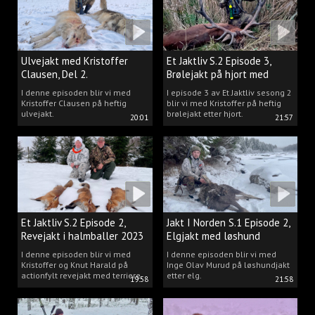
Ulvejakt med Kristoffer
Et Jaktliv S.2 Episode 3,
Clausen, Del 2.
Brølejakt på hjort med
Kristoffer Clausen
I denne episoden blir vi med
I episode 3 av Et Jaktliv sesong 2
Kristoffer Clausen på heftig
blir vi med Kristoffer på heftig
ulvejakt.
brølejakt etter hjort.
20:01
21:57
Et Jaktliv S.2 Episode 2,
Jakt I Norden S.1 Episode 2,
Revejakt i halmballer 2023
Elgjakt med løshund
I denne episoden blir vi med
I denne episoden blir vi med
Kristoffer og Knut Harald på
Inge Olav Murud på løshundjakt
actionfylt revejakt med terriere.
etter elg.
19:58
21:58