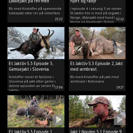
Lokkejakt på rev med
hjort og rådyr
Kristoffer Clausen
Bli med Kristoffer på spennende
I episode 4 i sesong 3 av serien
lokkejakt etter rev på vinterføre.
Et Jaktliv blir vi med på elgjakt i
Norge, rådyrjakt med hund i
23:22
32:12
Norge og hjortejakt i Polen.
Et Jaktliv S.3 Episode 3,
Et Jaktliv S.3 Episode 2, Jakt
Gemsejakt i Slovenia.
med armbrøst.
Kristoffer reiser til fjellene i
Bli med Kristoffer på jakt med
Slovenia på jakt etter gems i
armbrøst i Botswana.
denne episoden av serien Et
17:06
19:27
Jaktliv.
Et Jaktliv S.3 Episode 1,
Jakt I Norden S.1 Episode 9,