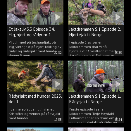
Et Jaktliv S.3 Episode 34,
Jaktdrømmen S.1 Episode 2,
Elg, hjort og rådyr nr 1.
Hjortejakt i Norge
2025
Vi blir med på løshundjakt på
I episode 2 av serien
elg, vinterjakt på hjort, lokking av
Jaktdrømmen drar vi på
rådyr og rådyrjakt med hund i
hjortejakt på vestlandet med
22:32
45:35
denne filmen.
Åkrafjorden jakt. Deltager er
Michelle Sofi Thomassen.
Rådyrjakt med hunder 2025,
Jaktdrømmen S.1 Episode 1,
del 1.
Rådyrjakt i Norge.
I denne episoden blir vi med
Første episode i serien
Kristoffer og venner på rådyrjakt
Jaktdrømmen. Terje Høydahl
med hunder.
Eidhammer har en drøm om å
17:55
45:24
oppleve lokkejakt på rådyr og
målet vårt er å gjøre den