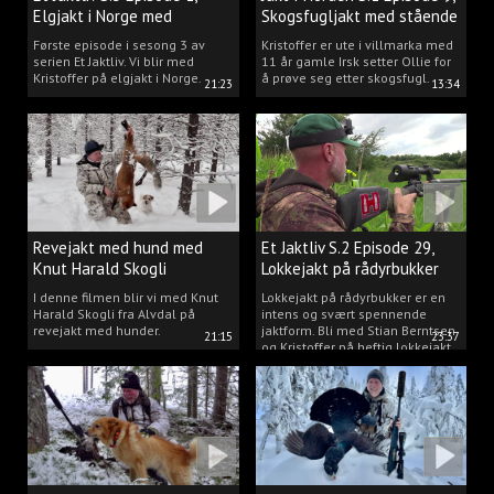
Elgjakt i Norge med
Skogsfugljakt med stående
Kristoffer Clausen
hund.
Første episode i sesong 3 av
Kristoffer er ute i villmarka med
serien Et Jaktliv. Vi blir med
11 år gamle Irsk setter Ollie for
Kristoffer på elgjakt i Norge.
å prøve seg etter skogsfugl.
21:23
13:34
Revejakt med hund med
Et Jaktliv S.2 Episode 29,
Knut Harald Skogli
Lokkejakt på rådyrbukker
med Stian og Kristoffer
I denne filmen blir vi med Knut
Lokkejakt på rådyrbukker er en
Harald Skogli fra Alvdal på
intens og svært spennende
revejakt med hunder.
jaktform. Bli med Stian Berntsen
21:15
23:37
og Kristoffer på heftig lokkejakt.