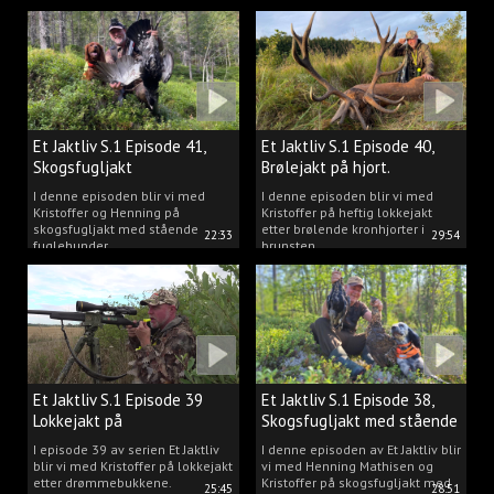
Et Jaktliv S.1 Episode 41,
Et Jaktliv S.1 Episode 40,
Skogsfugljakt
Brølejakt på hjort.
I denne episoden blir vi med
I denne episoden blir vi med
Kristoffer og Henning på
Kristoffer på heftig lokkejakt
skogsfugljakt med stående
etter brølende kronhjorter i
22:33
29:54
fuglehunder.
brunsten.
Et Jaktliv S.1 Episode 39
Et Jaktliv S.1 Episode 38,
Lokkejakt på
Skogsfugljakt med stående
drømmebukkene
hunder.
I episode 39 av serien Et Jaktliv
I denne episoden av Et Jaktliv blir
blir vi med Kristoffer på lokkejakt
vi med Henning Mathisen og
etter drømmebukkene.
Kristoffer på skogsfugljakt med
25:45
28:51