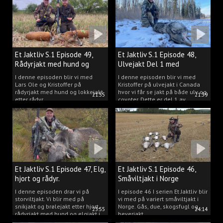
Et Jaktliv S.1 Episode 49,
Et Jaktliv S.1 Episode 48,
Rådyrjakt med hund og
Ulvejakt Del 1 med
lokkejakt.
Kristoffer Clausen.
I denne episoden blir vi med
I denne episoden blir vi med
Lars Ole og Kristoffer på
Kristoffer på ulvejakt i Canada
rådyrjakt med hund og lokkejakt
hvor vi får se jakt på både ulv og
21:55
21:39
etter rådyr.
coyoter. Dette er del 1 av
ulvejakten.
Et Jaktliv S.1 Episode 47, Elg,
Et Jaktliv S.1 Episode 46,
hjort og rådyr.
Småviltjakt i Norge
I denne episoden drar vi på
I episode 46 I serien Et Jaktliv blir
storviltjakt. Vi blir med på
vi med på variert småviltjakt i
snikjakt og brølejakt etter hjort,
Norge. Gås, due, skogsfugl og
23:55
24:14
rådyrjakt med hund og elgjakt i
beverjakt.
Trøndelag.