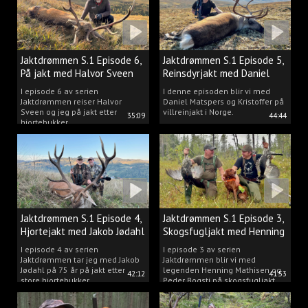
Jaktdrømmen S.1 Episode 6,
Jaktdrømmen S.1 Episode 5,
På jakt med Halvor Sveen
Reinsdyrjakt med Daniel
Matspers.
I episode 6 av serien
I denne episoden blir vi med
Jaktdrømmen reiser Halvor
Daniel Matspers og Kristoffer på
Sveen og jeg på jakt etter
villreinjakt i Norge.
35:09
44:44
hjortebukker.
Jaktdrømmen S.1 Episode 4,
Jaktdrømmen S.1 Episode 3,
Hjortejakt med Jakob Jødahl
Skogsfugljakt med Henning
og Peder
I episode 4 av serien
I episode 3 av serien
Jaktdrømmen tar jeg med Jakob
Jaktdrømmen blir vi med
Jødahl på 75 år på jakt etter
legenden Henning Mathisen og
42:12
41:53
store hjortebukker.
Peder Bogsti på skogsfugljakt.