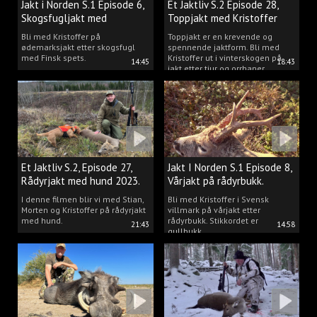
Jakt i Norden S.1 Episode 6,
Et Jaktliv S.2 Episode 28,
Skogsfugljakt med
Toppjakt med Kristoffer
spetshund.
Clausen
Bli med Kristoffer på
Toppjakt er en krevende og
ødemarksjakt etter skogsfugl
spennende jaktform. Bli med
med Finsk spets.
Kristoffer ut i vinterskogen på
14:45
18:43
jakt etter tiur og orrhaner.
Et Jaktliv S.2, Episode 27,
Jakt I Norden S.1 Episode 8,
Rådyrjakt med hund 2023.
Vårjakt på rådyrbukk.
I denne filmen blir vi med Stian,
Bli med Kristoffer i Svensk
Morten og Kristoffer på rådyrjakt
villmark på vårjakt etter
med hund.
rådyrbukk. Stikkordet er
21:43
14:58
gullbukk.