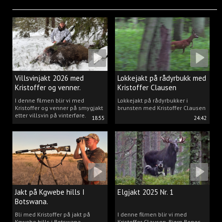
Villsvinjakt 2026 med
Lokkejakt på rådyrbukk med
Kristoffer og venner.
Kristoffer Clausen
I denne filmen blir vi med
Lokkejakt på rådyrbukker i
Kristoffer og venner på smygjakt
brunsten med Kristoffer Clausen
etter villsvin på vinterføre.
18:55
24:42
Jakt på Kgwebe hills I
Elgjakt 2025 Nr. 1
Botswana.
Bli med Kristoffer på jakt på
I denne filmen blir vi med
Kgwebe hills i Botswana.
Kristoffer Clausen, Bjørn Bones