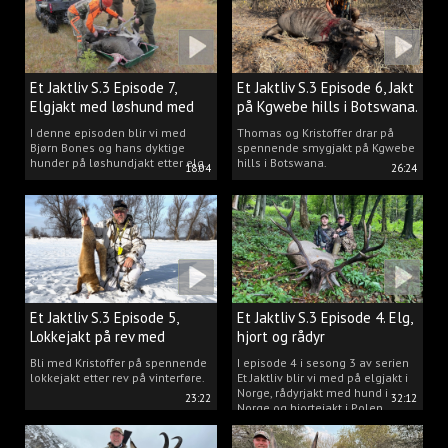
Et Jaktliv S.3 Episode 7,
Et Jaktliv S.3 Episode 6, Jakt
Elgjakt med løshund med
på Kgwebe hills i Botswana.
Bjørn Bones.
I denne episoden blir vi med
Thomas og Kristoffer drar på
Bjørn Bones og hans dyktige
spennende smygjakt på Kgwebe
hunder på løshundjakt etter elg.
hills i Botswana.
18:04
26:24
Et Jaktliv S.3 Episode 5,
Et Jaktliv S.3 Episode 4. Elg,
Lokkejakt på rev med
hjort og rådyr
Kristoffer Clausen
Bli med Kristoffer på spennende
I episode 4 i sesong 3 av serien
lokkejakt etter rev på vinterføre.
Et Jaktliv blir vi med på elgjakt i
Norge, rådyrjakt med hund i
23:22
32:12
Norge og hjortejakt i Polen.