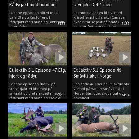
Rådyrjakt med hund og
Ulvejakt Del 1 med
lokkejakt.
Kristoffer Clausen.
I denne episoden blir vi med
I denne episoden blir vi med
Lars Ole og Kristoffer på
Kristoffer på ulvejakt i Canada
rådyrjakt med hund og lokkejakt
hvor vi får se jakt på både ulv og
21:55
21:39
etter rådyr.
coyoter. Dette er del 1 av
ulvejakten.
Et Jaktliv S.1 Episode 47, Elg,
Et Jaktliv S.1 Episode 46,
hjort og rådyr.
Småviltjakt i Norge
I denne episoden drar vi på
I episode 46 I serien Et Jaktliv blir
storviltjakt. Vi blir med på
vi med på variert småviltjakt i
snikjakt og brølejakt etter hjort,
Norge. Gås, due, skogsfugl og
23:55
24:14
rådyrjakt med hund og elgjakt i
beverjakt.
Trøndelag.