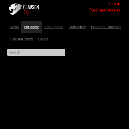
Sign in
Purchase Access
News
Big-game
Small-game
Jaktskyting
Bröderna Bravader
Clausen Show
Series