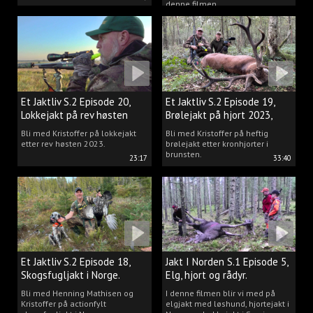
denne filmen.
Et Jaktliv S.2 Episode 20,
Et Jaktliv S.2 Episode 19,
Lokkejakt på rev høsten
Brølejakt på hjort 2023,
2023.
del.1
Bli med Kristoffer på lokkejakt
Bli med Kristoffer på heftig
etter rev høsten 2023.
brølejakt etter kronhjorter i
brunsten.
23:17
33:40
Et Jaktliv S.2 Episode 18,
Jakt I Norden S.1 Episode 5,
Skogsfugljakt i Norge.
Elg, hjort og rådyr.
Bli med Henning Mathisen og
I denne filmen blir vi med på
Kristoffer på actionfylt
elgjakt med løshund, hjortejakt i