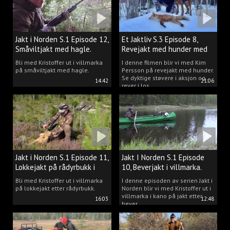
Jakt i Norden S.1 Episode 12,
Et Jaktliv S.3 Episode 8,
Småviltjakt med hagle.
Revejakt med hunder med
Kim Persson.
Bli med Kristoffer ut i villmarka
I denne filmen blir vi med Kim
på småviltjakt med hagle.
Persson på revejakt med hunder.
Se dyktige støvere i aksjon og
14:42
21:06
rever i los.
Jakt i Norden S.1 Episode 11,
Jakt I Norden S.1 Episode
Lokkejakt på rådyrbukk i
10, Beverjakt i villmarka.
villmarka.
Bli med Kristoffer ut i villmarka
I denne episoden av serien Jakt i
på lokkejakt etter rådyrbukk.
Norden blir vi med Kristoffer ut i
villmarka i kano på jakt etter
16:03
12:48
bever.