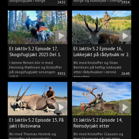
skogsfugljakt i Norge.
Norge og bukkejakt i Sverige.
24:32
29:54
Et Jaktliv S.2 Episode 17,
Et Jaktliv S.2 Episode 16,
Skogsfugljakt 2023 Del 1.
Lokkejakt på rådyrbukk nr 2.
I denne filmen blir vi med
Bli med Kristoffer og Stian
Henning Mathisen og Kristoffer
Berntsen på heftig lokkejakt
på skogsfugljakt sesongen
etter rådyrbukker i denne
39:31
26:49
2023.
episoden.
Et Jaktliv S.2 Episode 15, På
Et Jaktliv S.2 Episode 14,
jakt i Botswana
Reinsdyrjakt etter
storbukker.
Bli med Thomas Hestvik og
Bli med Kristoffer Clausen og
Kristoffer på storviltjakt i
Mari Stormoen på jakt etter