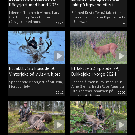
Rådyrjakt med hund 2024
Jakt på Kgwebe hills i
Botswana
I denne filmen blir vi med Lars
Bli med Kristoffer på jakt etter
Ole Hoel og Kristoffer på
drømmekuduen på Kgwebe hills
rådyrjakt med hund.
i Botswana.
17:41
20:37
Et Jaktliv S.3 Episode 30,
Et Jaktliv S.3 Episode 29,
Vinterjakt på villsvin, hjort
Bukkejakt i Norge 2024
og rådyr.
Spennende vinterjakt på villsvin,
I denne filmen blir vi med Knut
hjort og rådyr.
Arne Gjems, Iselin Roos Aaas og
Ole Andreas Johansen på
20:12
20:00
bukkejakt i Norge.