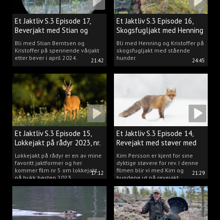
Et Jaktliv S.3 Episode 17,
Et Jaktliv S.3 Episode 16,
Beverjakt med Stian og
Skogsfugljakt med Henning
Kristoffer
Mathisen
Bli med Stian Berntsen og
Bli med Henning og Kristoffer på
Kristoffer på spennende vårjakt
skogsfugljakt med stående
etter bever i april 2024.
hunder.
21:42
24:45
Et Jaktliv S.3 Episode 15,
Et Jaktliv S.3 Episode 14,
Lokkejakt på rådyr 2023, nr.
Revejakt med støver med
5
Kim Persson
Lokkejakt på rådyr er en av mine
Kim Persson er kjent for sine
favoritt jaktformer og her
dyktige støvere for rev. I denne
kommer film nr 5 om lokkejakt
filmen blir vi med Kim og
17:12
21:29
på bukk høsten 2023.
hundene ut på revejakt.