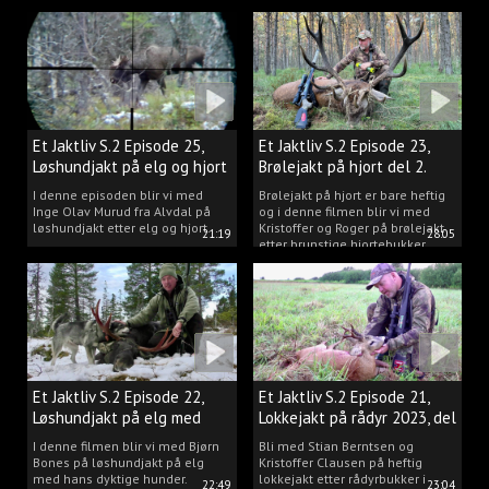
Et Jaktliv S.2 Episode 25,
Et Jaktliv S.2 Episode 23,
Løshundjakt på elg og hjort
Brølejakt på hjort del 2.
i Norge.
I denne episoden blir vi med
Brølejakt på hjort er bare heftig
Inge Olav Murud fra Alvdal på
og i denne filmen blir vi med
løshundjakt etter elg og hjort.
Kristoffer og Roger på brølejakt
21:19
28:05
etter brunstige hjortebukker.
Et Jaktliv S.2 Episode 22,
Et Jaktliv S.2 Episode 21,
Løshundjakt på elg med
Lokkejakt på rådyr 2023, del
Bjørn Bones
3.
I denne filmen blir vi med Bjørn
Bli med Stian Berntsen og
Bones på løshundjakt på elg
Kristoffer Clausen på heftig
med hans dyktige hunder.
lokkejakt etter rådyrbukker i
22:49
23:04