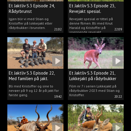
Et Jaktliv S.3 Episode 24,
Et Jaktliv S.3 Episode 23,
Rådyrbrunst
Revejakt spesial.
Igjen blir vi med Stian og
Revejakt spesial er tittel på
Kristoffer på lokkejakt etter
denne filmen. Bli med Knut
rådyrbukker i brunsten.
Harald og Kristoffer på
21:02
22:09
spennende revejakt.
Et Jaktliv S.3 Episode 22,
Et Jaktliv S.3 Episode 21,
Med familien på jakt.
Lokkejakt på rådyrbukker
med Stian og Kristoffer
Bli med Kristoffer og sine to
Film nr 7 i serien Lokkejakt på
nevøer på 9 og 12 år på jakt for
rådyrbukker 2023 med Stian og
første gang.
Kristoffer.
19:42
20:22