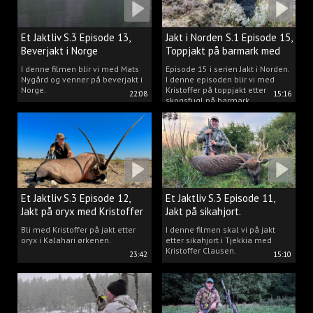
Et Jaktliv S.3 Episode 13,
Jakt i Norden S.1 Episode 15,
Beverjakt i Norge
Toppjakt på barmark med
Kristoffer Clausen
I denne filmen blir vi med Mats
Episode 15 i serien Jakt i Norden.
Nygård og venner på beverjakt i
I denne episoden blir vi med
Norge.
Kristoffer på toppjakt etter
22:08
15:16
skogsfugl på barmark.
Et Jaktliv S.3 Episode 12,
Et Jaktliv S.3 Episode 11,
Jakt på oryx med Kristoffer
Jakt på sikahjort.
Clausen
Bli med Kristoffer på jakt etter
I denne filmen skal vi på jakt
oryx i Kalahari ørkenen.
etter sikahjort i Tjekkia med
Kristoffer Clausen.
23:42
15:10