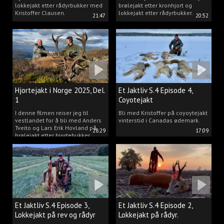
lokkejakt etter rådyrbukker med
brølejakt etter kronhjort og
Kristoffer Clausen.
lokkejakt etter rådyrbukker.
21:47
20:52
Hjortejakt i Norge 2025, Del.
Et Jaktliv S.4 Episode 4,
1
Coyotejakt
I denne filmen reiser jeg til
Bli med Kristoffer på coyoytejakt
vestlandet for å bli med Anders
vinterstid i Canadas ødemark.
Tveito og Lars Erik Hovland på
28:29
17:09
brølejakt etter hjortebukker.
Et Jaktliv S.4 Episode 3,
Et Jaktliv S.4 Episode 2,
Lokkejakt på rev og rådyr
Lokkejakt på rådyr.