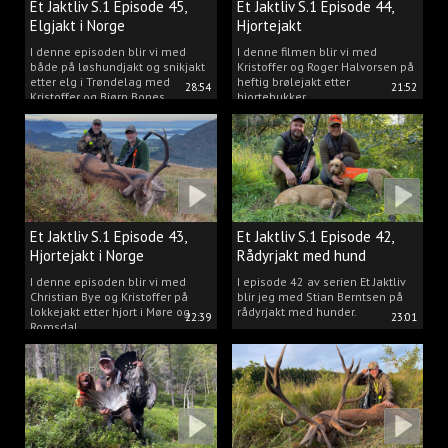
Et Jaktliv S.1 Episode 45,
Et Jaktliv S.1 Episode 44,
Elgjakt i Norge
Hjortejakt
I denne episoden blir vi med
I denne filmen blir vi med
både på løshundjakt og snikjakt
Kristoffer og Roger Halvorsen på
etter elg i Trøndelag med
heftig brølejakt etter
28:54
21:52
Kristoffer og Bjørn Bones
hjortebukker.
Et Jaktliv S.1 Episode 43,
Et Jaktliv S.1 Episode 42,
Hjortejakt i Norge
Rådyrjakt med hund
I denne episoden blir vi med
I episode 42 av serien Et Jaktliv
Christian Bye og Kristoffer på
blir jeg med Stian Berntsen på
lokkejakt etter hjort i Møre og
rådyrjakt med hunder.
22:39
23:01
Romsdal.