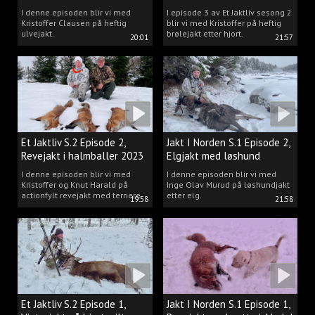
Kristoffer Clausen
I denne episoden blir vi med
I episode 3 av Et Jaktliv sesong 2
Kristoffer Clausen på heftig
blir vi med Kristoffer på heftig
ulvejakt.
brølejakt etter hjort.
20:01
21:57
Et Jaktliv S.2 Episode 2,
Jakt I Norden S.1 Episode 2,
Revejakt i halmballer 2023
Elgjakt med løshund
I denne episoden blir vi med
I denne episoden blir vi med
Kristoffer og Knut Harald på
Inge Olav Murud på løshundjakt
actionfylt revejakt med terriere.
etter elg.
19:58
21:58
Et Jaktliv S.2 Episode 1,
Jakt I Norden S.1 Episode 1,