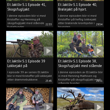
Et Jaktliv S.1 Episode 41,
Et Jaktliv S.1 Episode 40,
Skogsfugljakt
Brølejakt på hjort.
I denne episoden blir vi med
I denne episoden blir vi med
Kristoffer og Henning på
Kristoffer på heftig lokkejakt
skogsfugljakt med stående
etter brølende kronhjorter i
22:33
29:54
fuglehunder.
brunsten.
Et Jaktliv S.1 Episode 39
Et Jaktliv S.1 Episode 38,
Lokkejakt på
Skogsfugljakt med stående
drømmebukkene
hunder.
I episode 39 av serien Et Jaktliv
I denne episoden av Et Jaktliv blir
blir vi med Kristoffer på lokkejakt
vi med Henning Mathisen og
etter drømmebukkene.
Kristoffer på skogsfugljakt med
25:45
28:51
stående hunder.