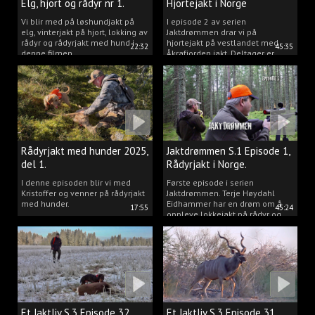
Elg, hjort og rådyr nr 1.
Hjortejakt i Norge
2025
Vi blir med på løshundjakt på
I episode 2 av serien
elg, vinterjakt på hjort, lokking av
Jaktdrømmen drar vi på
rådyr og rådyrjakt med hund i
hjortejakt på vestlandet med
22:32
45:35
denne filmen.
Åkrafjorden jakt. Deltager er
Michelle Sofi Thomassen.
Rådyrjakt med hunder 2025,
Jaktdrømmen S.1 Episode 1,
del 1.
Rådyrjakt i Norge.
I denne episoden blir vi med
Første episode i serien
Kristoffer og venner på rådyrjakt
Jaktdrømmen. Terje Høydahl
med hunder.
Eidhammer har en drøm om å
17:55
45:24
oppleve lokkejakt på rådyr og
målet vårt er å gjøre den
drømmen til virkelighet.
Et Jaktliv S.3 Episode 32,
Et Jaktliv S.3 Episode 31,