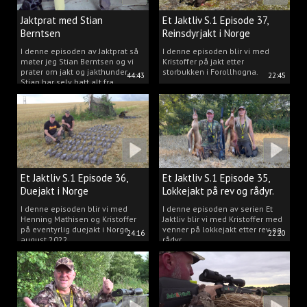
Jaktprat med Stian
Et Jaktliv S.1 Episode 37,
Berntsen
Reinsdyrjakt i Norge
I denne episoden av Jaktprat så
I denne episoden blir vi med
møter jeg Stian Berntsen og vi
Kristoffer på jakt etter
prater om jakt og jakthunder.
storbukken i Forollhogna.
44:43
22:45
Stian har selv hatt alt fra
støvere, til elghunder,
rådyrhunder, spetser, apportører
og stående fuglehunder.
Et Jaktliv S.1 Episode 36,
Et Jaktliv S.1 Episode 35,
Duejakt i Norge
Lokkejakt på rev og rådyr.
I denne episoden blir vi med
I denne episoden av serien Et
Henning Mathisen og Kristoffer
Jaktliv blir vi med Kristoffer med
på eventyrlig duejakt i Norge
venner på lokkejakt etter rev og
24:16
22:20
august 2022.
rådyr.