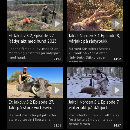
Et Jaktliv S.2, Episode 27,
Jakt I Norden S.1 Episode 8,
Rådyrjakt med hund 2023.
Vårjakt på rådyrbukk.
I denne filmen blir vi med Stian,
Bli med Kristoffer i Svensk
Morten og Kristoffer på rådyrjakt
villmark på vårjakt etter
med hund.
rådyrbukk. Stikkordet er
21:43
14:58
gullbukk.
Et Jaktliv S.2 Episode 27,
Jakt I Norden S.1 Episode 7,
Jakt på store vortesvin.
vinterjakt på dåhjort.
Bli med Kristoffer på jakt etter
Kristoffer tar turen ut i villmarka
store vortesvin i Botswana.
for å jakte dåhjort vinterstid i
denne filmen.
21:58
14:27