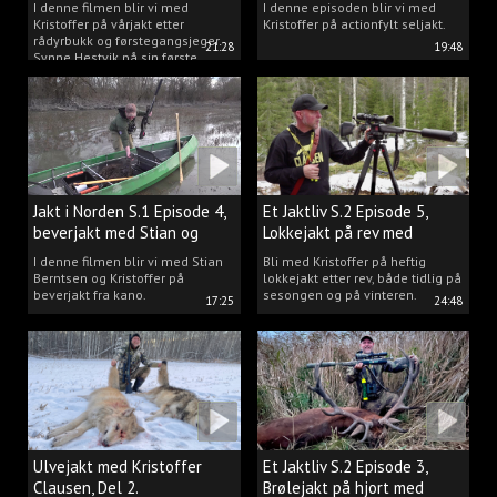
I denne filmen blir vi med
I denne episoden blir vi med
Kristoffer på vårjakt etter
Kristoffer på actionfylt seljakt.
rådyrbukk og førstegangsjeger
21:28
19:48
Synne Hestvik på sin første
beverjakt.
Jakt i Norden S.1 Episode 4,
Et Jaktliv S.2 Episode 5,
beverjakt med Stian og
Lokkejakt på rev med
Kristoffer
Kristoffer Clausen
I denne filmen blir vi med Stian
Bli med Kristoffer på heftig
Berntsen og Kristoffer på
lokkejakt etter rev, både tidlig på
beverjakt fra kano.
sesongen og på vinteren.
17:25
24:48
Ulvejakt med Kristoffer
Et Jaktliv S.2 Episode 3,
Clausen, Del 2.
Brølejakt på hjort med