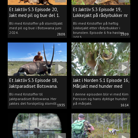
Et Jaktliv S.3 Episode 20,
Et Jaktliv S.3 Episode 19,
Jakt med pil og bue del 1.
Lokkejakt på rådyrbukker nr
6
Bli med Kristoffer på storviltjakt
Bli med Kristoffer på heftig
med pil og bue i Botswana juni
lokkejakt etter rådyrbukker i
2024.
brunsten. Episode 6 fra høsten
28:08
23:09
2023.
Et Jaktliv S.3 Episode 18,
Jakt i Norden S.1 Episode 16,
Jaktparadiset Botswana.
Mårjakt med hunder med
Kim Persson
Bli med Kristoffer til
I denne episoden blir vi med Kim
jaktparadiset Botswana. Her
Persson og hans dyktige hunder
jaktes det forskjellig storvilt.
på mårjakt.
19:35
16:14