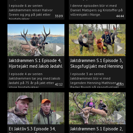
Matspers.
I episode 6 av serien
I denne episoden blir vi med
Jaktdrømmen reiser Halvor
Daniel Matspers og Kristoffer på
Sveen og jeg på jakt etter
villreinjakt i Norge.
35:09
44:44
hjortebukker.
Jaktdrømmen S.1 Episode 4,
Jaktdrømmen S.1 Episode 3,
Hjortejakt med Jakob Jødahl
Skogsfugljakt med Henning
og Peder
I episode 4 av serien
I episode 3 av serien
Jaktdrømmen tar jeg med Jakob
Jaktdrømmen blir vi med
Jødahl på 75 år på jakt etter
legenden Henning Mathisen og
42:12
41:53
store hjortebukker.
Peder Bogsti på skogsfugljakt.
Et Jaktliv S.3 Episode 34,
Jaktdrømmen S.1 Episode 2,