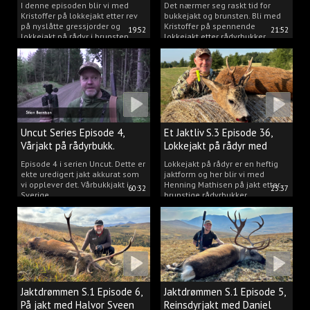
2025.
I denne episoden blir vi med
Det nærmer seg raskt tid for
Kristoffer på lokkejakt etter rev
bukkejakt og brunsten. Bli med
på nyslåtte gressjorder og
Kristoffer på spennende
19:52
21:52
lokkejakt på rådyr i brunsten.
lokkejakt etter rådyrbukker.
Uncut Series Episode 4,
Et Jaktliv S.3 Episode 36,
Vårjakt på rådyrbukk.
Lokkejakt på rådyr med
Henning Mathisen
Episode 4 i serien Uncut. Dette er
Lokkejakt på rådyr er en heftig
ekte uredigert jakt akkurat som
jaktform og her blir vi med
vi opplever det. Vårbukkjakt i
Henning Mathisen på jakt etter
60:32
23:37
Sverige.
brunstige rådyrbukker.
Jaktdrømmen S.1 Episode 6,
Jaktdrømmen S.1 Episode 5,
På jakt med Halvor Sveen
Reinsdyrjakt med Daniel