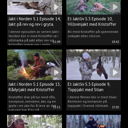
Jakt i Norden S.1 Episode 14,
Et Jaktliv S.3 Episode 10,
Jakt på rev og rev i gryta.
Villsvinjakt med Kristoffer
I denne episoden av serien Jakt i
Bli med Kristoffer på spennende
Norden blir vi med Kristoffer ut i
snikjakt etter villsvin.
villmarka på jakt etter rev og
11:49
18:42
Kristoffer prøver rev i gryta.
Jakt i Norden S.1 Episode 13,
Et Jaktliv S.3 Episode 9,
Rådyrjakt med Kristoffer
Toppjakt med Stian
Clausen
Berntsen
Kristoffer drar på tur med rifle,
I denne filmen blir vi med Stian
sovepose, reinskinn, øks og en
Berntsen og kompiser på
gryte i en uke for å leve av det
toppjakt i Svensk villmark.
15:31
23:50
naturen har å by på.