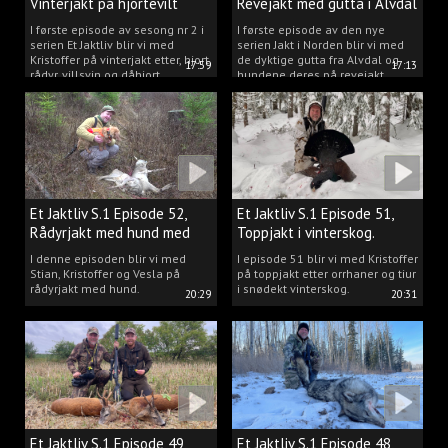
Vinterjakt på hjortevilt
Revejakt med gutta i Alvdal
I første episode av sesong nr 2 i
I første episode av den nye
serien Et Jaktliv blir vi med
serien Jakt i Norden blir vi med
Kristoffer på vinterjakt etter, hjort,
de dyktige gutta fra Alvdal og
17:59
17:13
rådyr, villsvin og dåhjort.
hundene deres på revejakt.
Et Jaktliv S.1 Episode 52,
Et Jaktliv S.1 Episode 51,
Rådyrjakt med hund med
Toppjakt i vinterskog.
Stian, Kristoffer og Vesla
I denne episoden blir vi med
I episode 51 blir vi med Kristoffer
Stian, Kristoffer og Vesla på
på toppjakt etter orrhaner og tiur
rådyrjakt med hund.
i snødekt vinterskog.
20:29
20:31
Et Jaktliv S.1 Episode 49,
Et Jaktliv S.1 Episode 48,