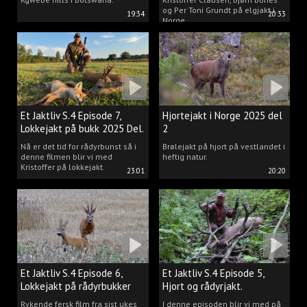
og Per Toni Grundt på elgjakt i
19:34
20:33
Norge.
Et Jaktliv S.4 Episode 7,
Hjortejakt i Norge 2025 del
Lokkejakt på bukk 2025 Del.
2
2
Nå er det tid for rådyrbunst så i
Brølejakt på hjort på vestlandet i
denne filmen blir vi med
heftig natur.
Kristoffer på lokkejakt.
23:01
20:20
Et Jaktliv S.4 Episode 6,
Et Jaktliv S.4 Episode 5,
Lokkejakt på rådyrbukker
Hjort og rådyrjakt.
2025 Del.1
Rykende fersk film fra sist ukes
I denne episoden blir vi med på