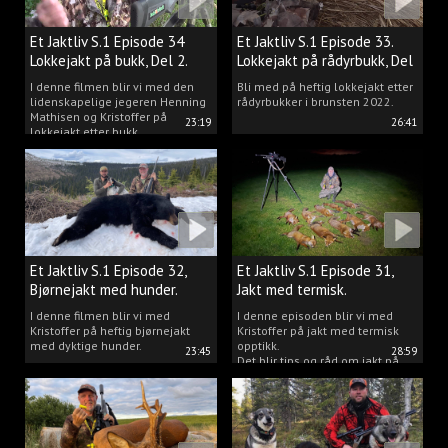
Et Jaktliv S.1 Episode 34
Et Jaktliv S.1 Episode 33.
Lokkejakt på bukk, Del 2.
Lokkejakt på rådyrbukk, Del
1.
I denne filmen blir vi med den
Bli med på heftig lokkejakt etter
lidenskapelige jegeren Henning
rådyrbukker i brunsten 2022.
Mathisen og Kristoffer på
23:19
26:41
lokkejakt etter bukk.
Et Jaktliv S.1 Episode 32,
Et Jaktliv S.1 Episode 31,
Bjørnejakt med hunder.
Jakt med termisk.
I denne filmen blir vi med
I denne episoden blir vi med
Kristoffer på heftig bjørnejakt
Kristoffer på jakt med termisk
med dyktige hunder.
opptikk.
23:45
28:59
Det blir tips og råd om jakt på
både rev, villsvin og hjort og
masse jakt.