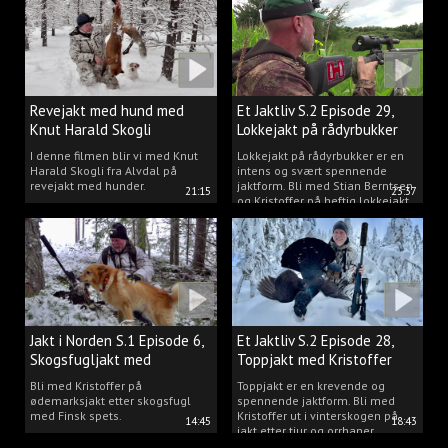
Revejakt med hund med
Et Jaktliv S.2 Episode 29,
Knut Harald Skogli
Lokkejakt på rådyrbukker
med Stian og Kristoffer
I denne filmen blir vi med Knut
Lokkejakt på rådyrbukker er en
Harald Skogli fra Alvdal på
intens og svært spennende
revejakt med hunder.
jaktform. Bli med Stian Berntsen
21:15
23:37
og Kristoffer på heftig lokkejakt.
Jakt i Norden S.1 Episode 6,
Et Jaktliv S.2 Episode 28,
Skogsfugljakt med
Toppjakt med Kristoffer
spetshund.
Clausen
Bli med Kristoffer på
Toppjakt er en krevende og
ødemarksjakt etter skogsfugl
spennende jaktform. Bli med
med Finsk spets.
Kristoffer ut i vinterskogen på
14:45
18:43
jakt etter tiur og orrhaner.