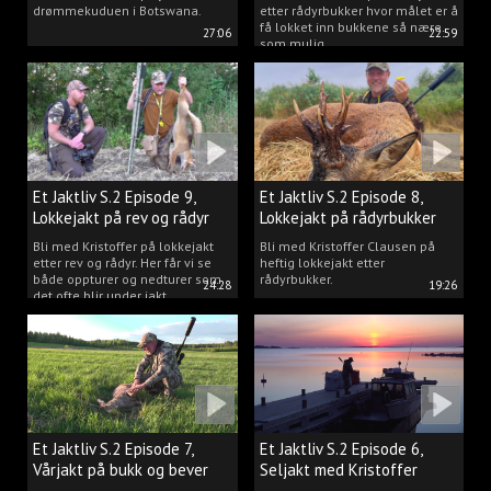
drømmekuduen i Botswana.
etter rådyrbukker hvor målet er å
få lokket inn bukkene så nære
27:06
22:59
som mulig.
Et Jaktliv S.2 Episode 9,
Et Jaktliv S.2 Episode 8,
Lokkejakt på rev og rådyr
Lokkejakt på rådyrbukker
med Kristoffer Clausen
2023 nr. 1
Bli med Kristoffer på lokkejakt
Bli med Kristoffer Clausen på
etter rev og rådyr. Her får vi se
heftig lokkejakt etter
både oppturer og nedturer som
rådyrbukker.
24:28
19:26
det ofte blir under jakt.
Et Jaktliv S.2 Episode 7,
Et Jaktliv S.2 Episode 6,
Vårjakt på bukk og bever
Seljakt med Kristoffer
Clausen