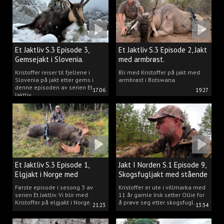
Et Jaktliv S.3 Episode 3,
Et Jaktliv S.3 Episode 2, Jakt
Gemsejakt i Slovenia.
med armbrøst.
Kristoffer reiser til fjellene i
Bli med Kristoffer på jakt med
Slovenia på jakt etter gems i
armbrøst i Botswana.
denne episoden av serien Et
17:06
19:27
Jaktliv.
Et Jaktliv S.3 Episode 1,
Jakt I Norden S.1 Episode 9,
Elgjakt i Norge med
Skogsfugljakt med stående
Kristoffer Clausen
hund.
Første episode i sesong 3 av
Kristoffer er ute i villmarka med
serien Et Jaktliv. Vi blir med
11 år gamle Irsk setter Ollie for
Kristoffer på elgjakt i Norge.
å prøve seg etter skogsfugl.
21:23
13:34