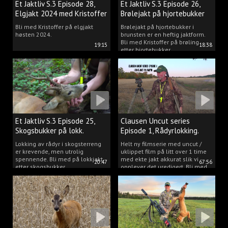
Et Jaktliv S.3 Episode 28,
Et Jaktliv S.3 Episode 26,
Elgjakt 2024 med Kristoffer
Brølejakt på hjortebukker
Clausen
med Kristoffer Clausen
Bli med Kristoffer på elgjakt
Brølejakt på hjortebukker i
høsten 2024.
brunsten er en heftig jaktform.
Bli med Kristoffer på brøling
19:15
18:38
etter hjortebukker.
Et Jaktliv S.3 Episode 25,
Clausen Uncut series
Skogsbukker på lokk.
Episode 1, Rådyrlokking.
Lokking av rådyr i skogsterreng
Helt ny filmserie med uncut /
er krevende, men utrolig
uklippet film på litt over 1 time
spennende. Bli med på lokkjakt
med ekte jakt akkurat slik vi
20:47
67:56
etter skogsbukker.
opplever det uredigert. Bli med
Kristoffer og opplev akkurat det
vi gjør når vi er ute og lokker
rådyr.