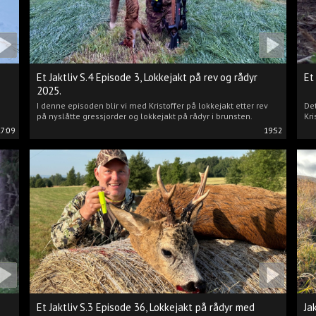
Et Jaktliv S.4 Episode 3, Lokkejakt på rev og rådyr
Et
2025.
I denne episoden blir vi med Kristoffer på lokkejakt etter rev
Det
på nyslåtte gressjorder og lokkejakt på rådyr i brunsten.
Kri
17:09
19:52
Et Jaktliv S.3 Episode 36, Lokkejakt på rådyr med
Ja