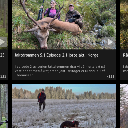
025
Jaktdrømmen S.1 Episode 2, Hjortejakt i Norge
Rå
g
I episode 2 av serien Jaktdrømmen drar vi på hjortejakt på
I d
vestlandet med Åkrafjorden jakt. Deltager er Michelle Sofi
me
Thomassen.
22:32
45:35