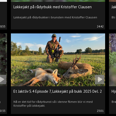
Lokkejakt på rådyrbukk med Kristoffer Clausen
Ja
Lokkejakt på rådyrbukker i brunsten med Kristoffer Clausen
Bli
18:55
24:42
Et Jaktliv S.4 Episode 7, Lokkejakt på bukk 2025 Del. 2
Hj
g
Nå er det tid for rådyrbunst så i denne filmen blir vi med
Brø
Kristoffer på lokkejakt.
20:33
23:01