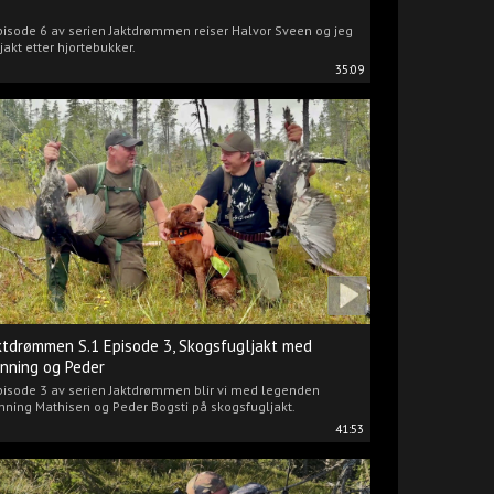
pisode 6 av serien Jaktdrømmen reiser Halvor Sveen og jeg
jakt etter hjortebukker.
35:09
ktdrømmen S.1 Episode 3, Skogsfugljakt med
nning og Peder
pisode 3 av serien Jaktdrømmen blir vi med legenden
ning Mathisen og Peder Bogsti på skogsfugljakt.
41:53