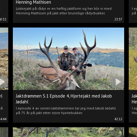
Henning Mathisen
t
Lokkejakt på rådyr er en heftig jaktform og her blir vi med
I e
Henning Mathisen på jakt etter brunstige rådyrbukker.
på 
60:32
23:37
el
Jaktdrømmen S.1 Episode 4, Hjortejakt med Jakob
Ja
Jødahl
He
på
I episode 4 av serien Jaktdrømmen tar jeg med Jakob Jødahl
I e
på 75 år på jakt etter store hjortebukker.
Hen
44:44
42:12