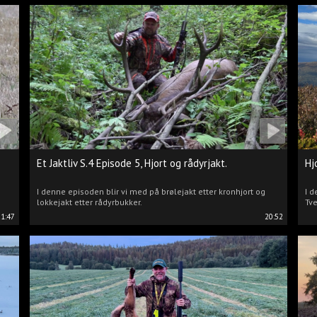
Et Jaktliv S.4 Episode 5, Hjort og rådyrjakt.
Hj
I denne episoden blir vi med på brølejakt etter kronhjort og
I d
lokkejakt etter rådyrbukker.
Tve
21:47
20:52