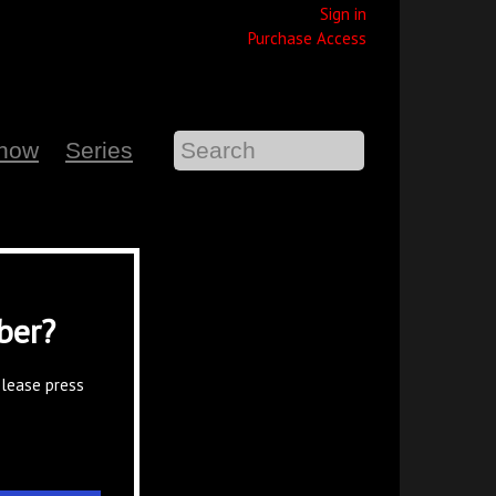
Sign in
Purchase Access
Show
Series
ber?
please press