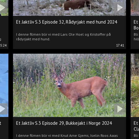
Et Jaktliv S.3 Episode 32, Rådyrjakt med hund 2024
Et
Bo
I denne filmen blir vi med Lars Ole Hoel og Kristoffer på
Bl
g
rådyrjakt med hund.
hil
45:24
17:41
t
Et Jaktliv S.3 Episode 29, Bukkejakt i Norge 2024
Et
Cl
I denne filmen blir vi med Knut Arne Gjems, Iselin Roos Aaas
Bli