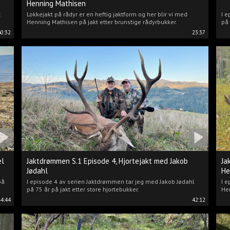
Henning Mathisen
t
Lokkejakt på rådyr er en heftig jaktform og her blir vi med
I e
Henning Mathisen på jakt etter brunstige rådyrbukker.
på 
60:32
23:37
el
Jaktdrømmen S.1 Episode 4, Hjortejakt med Jakob
Ja
Jødahl
He
på
I episode 4 av serien Jaktdrømmen tar jeg med Jakob Jødahl
I e
på 75 år på jakt etter store hjortebukker.
Hen
44:44
42:12