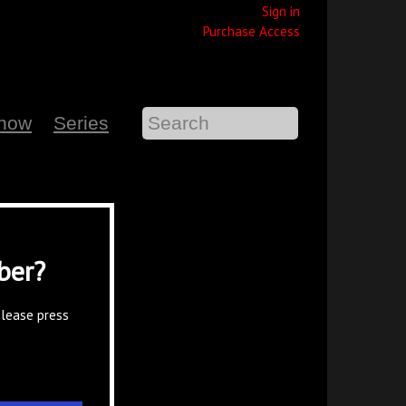
Sign in
Purchase Access
Show
Series
ber?
please press