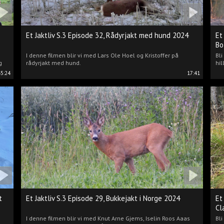
Et Jaktliv S.3 Episode 32, Rådyrjakt med hund 2024
Et
Bo
I denne filmen blir vi med Lars Ole Hoel og Kristoffer på
Bl
g
rådyrjakt med hund.
hil
45:24
17:41
t
Et Jaktliv S.3 Episode 29, Bukkejakt i Norge 2024
Et
Cl
I denne filmen blir vi med Knut Arne Gjems, Iselin Roos Aaas
Bli