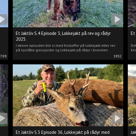
Et Jaktliv S.4 Episode 3, Lokkejakt på rev og rådyr
Et
2025.
I denne episoden blir vi med Kristoffer på lokkejakt etter rev
Det
på nyslåtte gressjorder og lokkejakt på rådyr i brunsten.
Kri
17:09
19:52
Et Jaktliv S.3 Episode 36, Lokkejakt på rådyr med
Ja