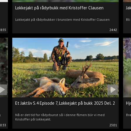
Lokkejakt på rådyrbukk med Kristoffer Clausen
Ja
Lokkejakt på rådyrbukker i brunsten med Kristoffer Clausen
Bli
18:55
24:42
Et Jaktliv S.4 Episode 7, Lokkejakt på bukk 2025 Del. 2
Hj
g
Nå er det tid for rådyrbunst så i denne filmen blir vi med
Brø
Kristoffer på lokkejakt.
20:33
23:01