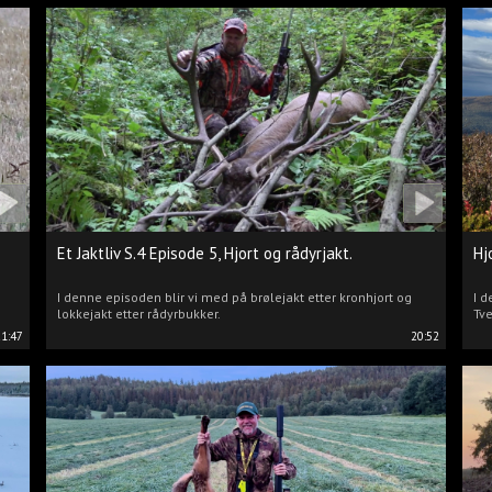
Et Jaktliv S.4 Episode 5, Hjort og rådyrjakt.
Hj
I denne episoden blir vi med på brølejakt etter kronhjort og
I d
lokkejakt etter rådyrbukker.
Tve
21:47
20:52