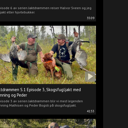
pisode 6 av serien Jaktdrømmen reiser Halvor Sveen og jeg
jakt etter hjortebukker.
35:09
ktdrømmen S.1 Episode 3, Skogsfugljakt med
nning og Peder
pisode 3 av serien Jaktdrømmen blir vi med legenden
ning Mathisen og Peder Bogsti på skogsfugljakt.
41:53