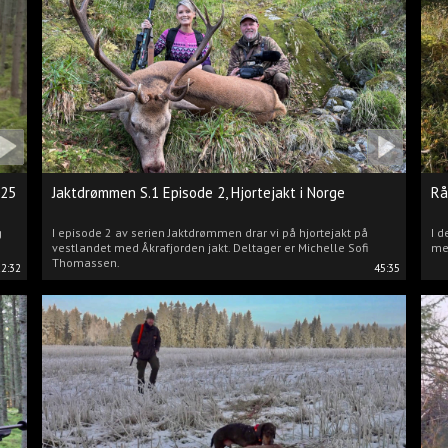
025
Jaktdrømmen S.1 Episode 2, Hjortejakt i Norge
Rå
g
I episode 2 av serien Jaktdrømmen drar vi på hjortejakt på
I d
vestlandet med Åkrafjorden jakt. Deltager er Michelle Sofi
me
Thomassen.
22:32
45:35