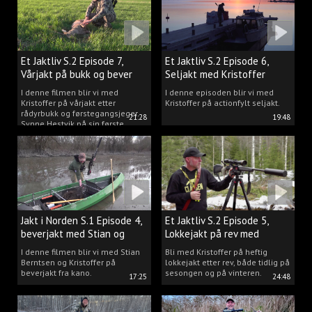
Et Jaktliv S.2 Episode 7,
Et Jaktliv S.2 Episode 6,
Vårjakt på bukk og bever
Seljakt med Kristoffer
Clausen
I denne filmen blir vi med
I denne episoden blir vi med
Kristoffer på vårjakt etter
Kristoffer på actionfylt seljakt.
rådyrbukk og førstegangsjeger
21:28
19:48
Synne Hestvik på sin første
beverjakt.
Jakt i Norden S.1 Episode 4,
Et Jaktliv S.2 Episode 5,
beverjakt med Stian og
Lokkejakt på rev med
Kristoffer
Kristoffer Clausen
I denne filmen blir vi med Stian
Bli med Kristoffer på heftig
Berntsen og Kristoffer på
lokkejakt etter rev, både tidlig på
beverjakt fra kano.
sesongen og på vinteren.
17:25
24:48