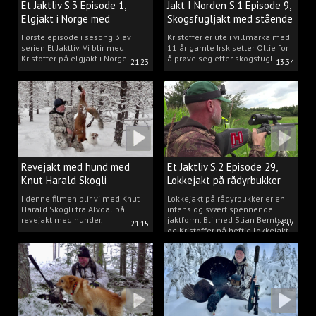
Et Jaktliv S.3 Episode 1,
Jakt I Norden S.1 Episode 9,
Elgjakt i Norge med
Skogsfugljakt med stående
Kristoffer Clausen
hund.
Første episode i sesong 3 av
Kristoffer er ute i villmarka med
serien Et Jaktliv. Vi blir med
11 år gamle Irsk setter Ollie for
Kristoffer på elgjakt i Norge.
å prøve seg etter skogsfugl.
21:23
13:34
Revejakt med hund med
Et Jaktliv S.2 Episode 29,
Knut Harald Skogli
Lokkejakt på rådyrbukker
med Stian og Kristoffer
I denne filmen blir vi med Knut
Lokkejakt på rådyrbukker er en
Harald Skogli fra Alvdal på
intens og svært spennende
revejakt med hunder.
jaktform. Bli med Stian Berntsen
21:15
23:37
og Kristoffer på heftig lokkejakt.