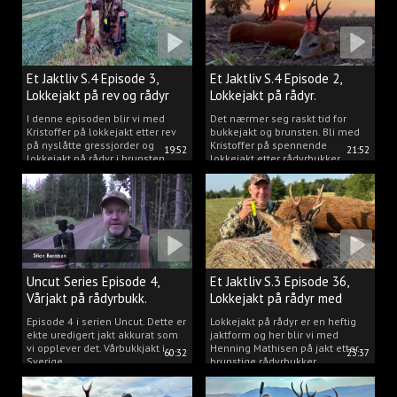
Et Jaktliv S.4 Episode 3,
Et Jaktliv S.4 Episode 2,
Lokkejakt på rev og rådyr
Lokkejakt på rådyr.
2025.
I denne episoden blir vi med
Det nærmer seg raskt tid for
Kristoffer på lokkejakt etter rev
bukkejakt og brunsten. Bli med
på nyslåtte gressjorder og
Kristoffer på spennende
19:52
21:52
lokkejakt på rådyr i brunsten.
lokkejakt etter rådyrbukker.
Uncut Series Episode 4,
Et Jaktliv S.3 Episode 36,
Vårjakt på rådyrbukk.
Lokkejakt på rådyr med
Henning Mathisen
Episode 4 i serien Uncut. Dette er
Lokkejakt på rådyr er en heftig
ekte uredigert jakt akkurat som
jaktform og her blir vi med
vi opplever det. Vårbukkjakt i
Henning Mathisen på jakt etter
60:32
23:37
Sverige.
brunstige rådyrbukker.