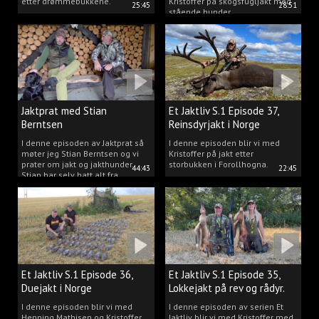
etter drømmebukkene.
Kristoffer på skogsfugljakt med
25:45
28:51
stående hunder.
Jaktprat med Stian
Et Jaktliv S.1 Episode 37,
Berntsen
Reinsdyrjakt i Norge
I denne episoden av Jaktprat så
I denne episoden blir vi med
møter jeg Stian Berntsen og vi
Kristoffer på jakt etter
prater om jakt og jakthunder.
storbukken i Forollhogna.
44:43
22:45
Stian har selv hatt alt fra
støvere, til elghunder,
rådyrhunder, spetser, apportører
og stående fuglehunder.
Et Jaktliv S.1 Episode 36,
Et Jaktliv S.1 Episode 35,
Duejakt i Norge
Lokkejakt på rev og rådyr.
I denne episoden blir vi med
I denne episoden av serien Et
Henning Mathisen og Kristoffer
Jaktliv blir vi med Kristoffer med