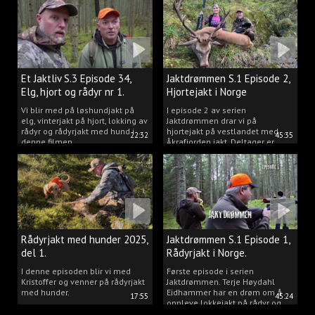
Et Jaktliv S.3 Episode 34,
Jaktdrømmen S.1 Episode 2,
Elg, hjort og rådyr nr 1.
Hjortejakt i Norge
2025
Vi blir med på løshundjakt på
I episode 2 av serien
elg, vinterjakt på hjort, lokking av
Jaktdrømmen drar vi på
rådyr og rådyrjakt med hund i
hjortejakt på vestlandet med
22:32
45:35
denne filmen.
Åkrafjorden jakt. Deltager er
Michelle Sofi Thomassen.
Rådyrjakt med hunder 2025,
Jaktdrømmen S.1 Episode 1,
del 1.
Rådyrjakt i Norge.
I denne episoden blir vi med
Første episode i serien
Kristoffer og venner på rådyrjakt
Jaktdrømmen. Terje Høydahl
med hunder.
Eidhammer har en drøm om å
17:55
45:24
oppleve lokkejakt på rådyr og
målet vårt er å gjøre den