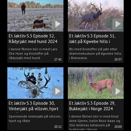
drømmen til virkelighet.
Et Jaktliv S.3 Episode 32,
Et Jaktliv S.3 Episode 31,
Rådyrjakt med hund 2024
Jakt på Kgwebe hills i
Botswana
I denne filmen blir vi med Lars
Bli med Kristoffer på jakt etter
Ole Hoel og Kristoffer på
drømmekuduen på Kgwebe hills
rådyrjakt med hund.
i Botswana.
17:41
20:37
Et Jaktliv S.3 Episode 30,
Et Jaktliv S.3 Episode 29,
Vinterjakt på villsvin, hjort
Bukkejakt i Norge 2024
og rådyr.
Spennende vinterjakt på villsvin,
I denne filmen blir vi med Knut
hjort og rådyr.
Arne Gjems, Iselin Roos Aaas og
Ole Andreas Johansen på
20:12
20:00
bukkejakt i Norge.