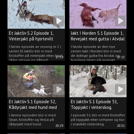
Et Jaktliv S.2 Episode 1,
Jakt I Norden S.1 Episode 1,
Vinterjakt på hjortevilt
Revejakt med gutta i Alvdal
I første episode av sesong nr 2 i
I første episode av den nye
serien Et Jaktliv blir vi med
serien Jakt i Norden blir vi med
Kristoffer på vinterjakt etter, hjort,
de dyktige gutta fra Alvdal og
17:59
17:13
rådyr, villsvin og dåhjort.
hundene deres på revejakt.
Et Jaktliv S.1 Episode 52,
Et Jaktliv S.1 Episode 51,
Rådyrjakt med hund med
Toppjakt i vinterskog.
Stian, Kristoffer og Vesla
I denne episoden blir vi med
I episode 51 blir vi med Kristoffer
Stian, Kristoffer og Vesla på
på toppjakt etter orrhaner og tiur
rådyrjakt med hund.
i snødekt vinterskog.
20:29
20:31