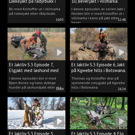
Lokkejakt på rådyrbukk i
10, Beverjakt i villmarka.
villmarka.
Bli med Kristoffer ut i villmarka
I denne episoden av serien Jakt i
på lokkejakt etter rådyrbukk.
Norden blir vi med Kristoffer ut i
villmarka i kano på jakt etter
16:03
12:48
bever.
Et Jaktliv S.3 Episode 7,
Et Jaktliv S.3 Episode 6, Jakt
Elgjakt med løshund med
på Kgwebe hills i Botswana.
Bjørn Bones.
I denne episoden blir vi med
Thomas og Kristoffer drar på
Bjørn Bones og hans dyktige
spennende smygjakt på Kgwebe
hunder på løshundjakt etter elg.
hills i Botswana.
18:04
26:24
Et Jaktliv S.3 Episode 5,
Et Jaktliv S.3 Episode 4. Elg,