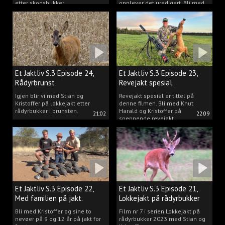
etter skogsbukker.
opplever det uredigert. Bli med
Kristoffer og opplev akkurat det
vi gjør når vi er ute og lokker
rådyr.
Et Jaktliv S.3 Episode 24,
Et Jaktliv S.3 Episode 23,
Rådyrbrunst
Revejakt spesial.
Igjen blir vi med Stian og
Revejakt spesial er tittel på
Kristoffer på lokkejakt etter
denne filmen. Bli med Knut
rådyrbukker i brunsten.
Harald og Kristoffer på
21:02
22:09
spennende revejakt.
Et Jaktliv S.3 Episode 22,
Et Jaktliv S.3 Episode 21,
Med familien på jakt.
Lokkejakt på rådyrbukker
med Stian og Kristoffer
Bli med Kristoffer og sine to
Film nr 7 i serien Lokkejakt på
nevøer på 9 og 12 år på jakt for
rådyrbukker 2023 med Stian og