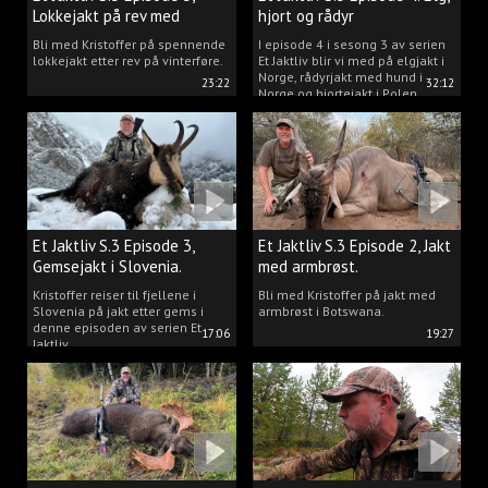
Lokkejakt på rev med
hjort og rådyr
Kristoffer Clausen
Bli med Kristoffer på spennende
I episode 4 i sesong 3 av serien
lokkejakt etter rev på vinterføre.
Et Jaktliv blir vi med på elgjakt i
Norge, rådyrjakt med hund i
23:22
32:12
Norge og hjortejakt i Polen.
Et Jaktliv S.3 Episode 3,
Et Jaktliv S.3 Episode 2, Jakt
Gemsejakt i Slovenia.
med armbrøst.
Kristoffer reiser til fjellene i
Bli med Kristoffer på jakt med
Slovenia på jakt etter gems i
armbrøst i Botswana.
denne episoden av serien Et
17:06
19:27
Jaktliv.