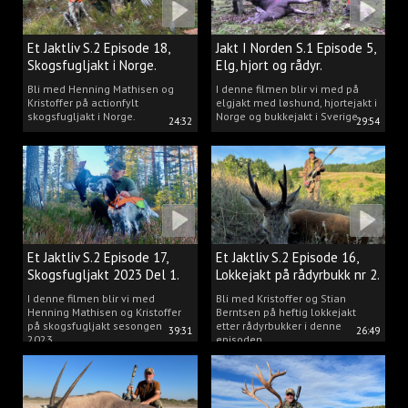
Et Jaktliv S.2 Episode 18,
Jakt I Norden S.1 Episode 5,
Skogsfugljakt i Norge.
Elg, hjort og rådyr.
Bli med Henning Mathisen og
I denne filmen blir vi med på
Kristoffer på actionfylt
elgjakt med løshund, hjortejakt i
skogsfugljakt i Norge.
Norge og bukkejakt i Sverige.
24:32
29:54
Et Jaktliv S.2 Episode 17,
Et Jaktliv S.2 Episode 16,
Skogsfugljakt 2023 Del 1.
Lokkejakt på rådyrbukk nr 2.
I denne filmen blir vi med
Bli med Kristoffer og Stian
Henning Mathisen og Kristoffer
Berntsen på heftig lokkejakt
på skogsfugljakt sesongen
etter rådyrbukker i denne
39:31
26:49
2023.
episoden.