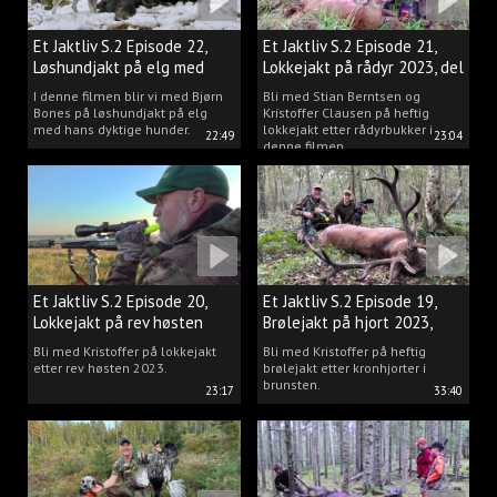
Et Jaktliv S.2 Episode 22,
Et Jaktliv S.2 Episode 21,
Løshundjakt på elg med
Lokkejakt på rådyr 2023, del
Bjørn Bones
3.
I denne filmen blir vi med Bjørn
Bli med Stian Berntsen og
Bones på løshundjakt på elg
Kristoffer Clausen på heftig
med hans dyktige hunder.
lokkejakt etter rådyrbukker i
22:49
23:04
denne filmen.
Et Jaktliv S.2 Episode 20,
Et Jaktliv S.2 Episode 19,
Lokkejakt på rev høsten
Brølejakt på hjort 2023,
2023.
del.1
Bli med Kristoffer på lokkejakt
Bli med Kristoffer på heftig
etter rev høsten 2023.
brølejakt etter kronhjorter i
brunsten.
23:17
33:40