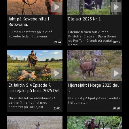
Jakt på Kgwebe hills I
Elgjakt 2025 Nr. 1
Botswana.
Bli med Kristoffer på jakt på
I denne filmen blir vi med
Kgwebe hills i Botswana.
Kristoffer Clausen, Bjørn Bones
og Per Toni Grundt på elgjakt i
19:34
20:33
Norge.
Et Jaktliv S.4 Episode 7,
Hjortejakt i Norge 2025 del
Lokkejakt på bukk 2025 Del.
2
2
Nå er det tid for rådyrbunst så i
Brølejakt på hjort på vestlandet i
denne filmen blir vi med
heftig natur.
Kristoffer på lokkejakt.
23:01
20:20