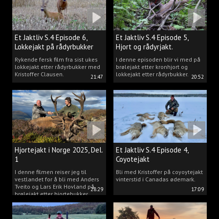
Et Jaktliv S.4 Episode 6,
Et Jaktliv S.4 Episode 5,
Lokkejakt på rådyrbukker
Hjort og rådyrjakt.
2025 Del.1
Rykende fersk film fra sist ukes
I denne episoden blir vi med på
lokkejakt etter rådyrbukker med
brølejakt etter kronhjort og
Kristoffer Clausen.
lokkejakt etter rådyrbukker.
21:47
20:52
Hjortejakt i Norge 2025, Del.
Et Jaktliv S.4 Episode 4,
1
Coyotejakt
I denne filmen reiser jeg til
Bli med Kristoffer på coyoytejakt
vestlandet for å bli med Anders
vinterstid i Canadas ødemark.
Tveito og Lars Erik Hovland på
28:29
17:09
brølejakt etter hjortebukker.