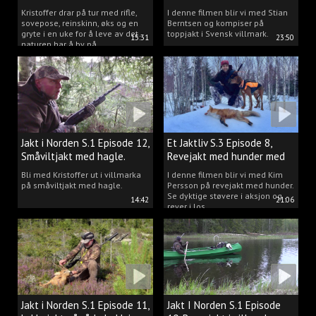
Clausen
Berntsen
Kristoffer drar på tur med rifle,
I denne filmen blir vi med Stian
sovepose, reinskinn, øks og en
Berntsen og kompiser på
gryte i en uke for å leve av det
toppjakt i Svensk villmark.
15:31
23:50
naturen har å by på.
Jakt i Norden S.1 Episode 12,
Et Jaktliv S.3 Episode 8,
Småviltjakt med hagle.
Revejakt med hunder med
Kim Persson.
Bli med Kristoffer ut i villmarka
I denne filmen blir vi med Kim
på småviltjakt med hagle.
Persson på revejakt med hunder.
Se dyktige støvere i aksjon og
14:42
21:06
rever i los.
Jakt i Norden S.1 Episode 11,
Jakt I Norden S.1 Episode