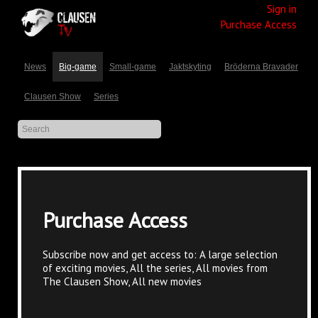
Sign in
Purchase Access
News
Big-game
Small-game
Jaktskyting
Bröderna Bravader
Clausen Show
Series
Purchase Access
Subscribe now and get access to: A large selection
of exciting movies, All the series, All movies from
The Clausen Show, All new movies