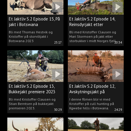
Et Jaktliv S.2 Episode 15, På
Et Jaktliv S.2 Episode 14,
jakt i Botswana
Reinsdyrjakt etter
storbukker.
Bli med Thomas Hestvik og
Bli med Kristoffer Clausen og
Kristoffer på storviltjakt i
Mari Stormoen på jakt etter
Botswana 2023
storbukker i midt Norges fjell.
25:17
20:34
Et Jaktliv S.2 Episode 13,
Et Jaktliv S.2 Episode 12,
Bukkejakt premiere 2023
Avskytningsjakt på
antiloper i Botswana
Bli med Kristoffer Clausen og
I denne filmen blir vi med
Stian Berntsen på bukkejakt
Kristoffer på cull hunting på
premieren 2023.
Kgwebe hills i Botswana.
30:29
24:29