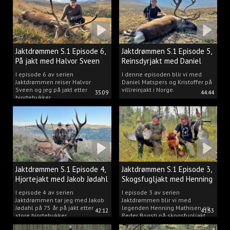
Jaktdrømmen S.1 Episode 6,
Jaktdrømmen S.1 Episode 5,
På jakt med Halvor Sveen
Reinsdyrjakt med Daniel
Matspers.
I episode 6 av serien
I denne episoden blir vi med
Jaktdrømmen reiser Halvor
Daniel Matspers og Kristoffer på
Sveen og jeg på jakt etter
villreinjakt i Norge.
35:09
44:44
hjortebukker.
Jaktdrømmen S.1 Episode 4,
Jaktdrømmen S.1 Episode 3,
Hjortejakt med Jakob Jødahl
Skogsfugljakt med Henning
og Peder
I episode 4 av serien
I episode 3 av serien
Jaktdrømmen tar jeg med Jakob
Jaktdrømmen blir vi med
Jødahl på 75 år på jakt etter
legenden Henning Mathisen og
42:12
41:53
store hjortebukker.
Peder Bogsti på skogsfugljakt.