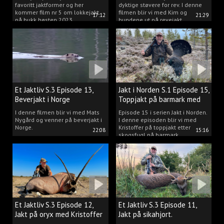
favoritt jaktformer og her
dyktige støvere for rev. I denne
kommer film nr 5 om lokkejakt
filmen blir vi med Kim og
17:12
21:29
på bukk høsten 2023.
hundene ut på revejakt.
Et Jaktliv S.3 Episode 13,
Jakt i Norden S.1 Episode 15,
Beverjakt i Norge
Toppjakt på barmark med
Kristoffer Clausen
I denne filmen blir vi med Mats
Episode 15 i serien Jakt i Norden.
Nygård og venner på beverjakt i
I denne episoden blir vi med
Norge.
Kristoffer på toppjakt etter
22:08
15:16
skogsfugl på barmark.
Et Jaktliv S.3 Episode 12,
Et Jaktliv S.3 Episode 11,
Jakt på oryx med Kristoffer
Jakt på sikahjort.
Clausen