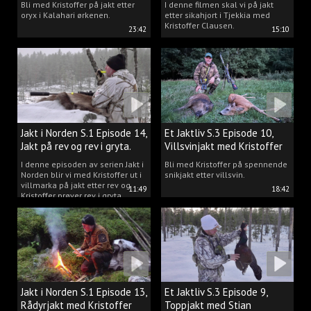
Bli med Kristoffer på jakt etter
I denne filmen skal vi på jakt
oryx i Kalahari ørkenen.
etter sikahjort i Tjekkia med
Kristoffer Clausen.
23:42
15:10
Jakt i Norden S.1 Episode 14,
Et Jaktliv S.3 Episode 10,
Jakt på rev og rev i gryta.
Villsvinjakt med Kristoffer
I denne episoden av serien Jakt i
Bli med Kristoffer på spennende
Norden blir vi med Kristoffer ut i
snikjakt etter villsvin.
villmarka på jakt etter rev og
11:49
18:42
Kristoffer prøver rev i gryta.
Jakt i Norden S.1 Episode 13,
Et Jaktliv S.3 Episode 9,
Rådyrjakt med Kristoffer
Toppjakt med Stian