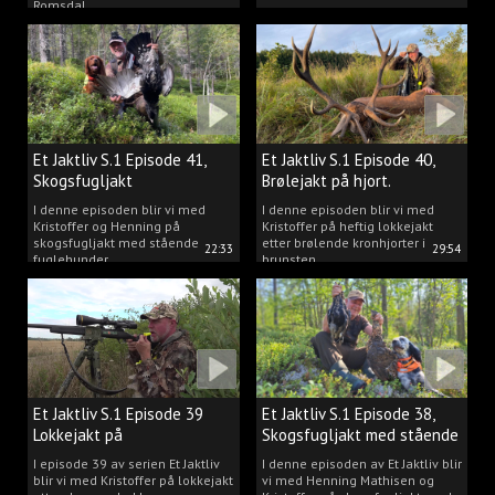
Romsdal.
Et Jaktliv S.1 Episode 41,
Et Jaktliv S.1 Episode 40,
Skogsfugljakt
Brølejakt på hjort.
I denne episoden blir vi med
I denne episoden blir vi med
Kristoffer og Henning på
Kristoffer på heftig lokkejakt
skogsfugljakt med stående
etter brølende kronhjorter i
22:33
29:54
fuglehunder.
brunsten.
Et Jaktliv S.1 Episode 39
Et Jaktliv S.1 Episode 38,
Lokkejakt på
Skogsfugljakt med stående
drømmebukkene
hunder.
I episode 39 av serien Et Jaktliv
I denne episoden av Et Jaktliv blir
blir vi med Kristoffer på lokkejakt
vi med Henning Mathisen og