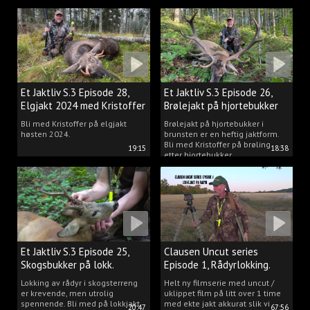
Et Jaktliv S.3 Episode 28,
Et Jaktliv S.3 Episode 26,
Elgjakt 2024 med Kristoffer
Brølejakt på hjortebukker
Clausen
med Kristoffer Clausen
Bli med Kristoffer på elgjakt
Brølejakt på hjortebukker i
høsten 2024.
brunsten er en heftig jaktform.
Bli med Kristoffer på brøling
19:15
18:38
etter hjortebukker.
Et Jaktliv S.3 Episode 25,
Clausen Uncut series
Skogsbukker på lokk.
Episode 1, Rådyrlokking.
Lokking av rådyr i skogsterreng
Helt ny filmserie med uncut /
er krevende, men utrolig
uklippet film på litt over 1 time
spennende. Bli med på lokkjakt
med ekte jakt akkurat slik vi
20:47
67:56