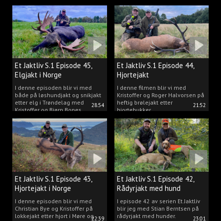
Trøndelag.
Et Jaktliv S.1 Episode 45,
Et Jaktliv S.1 Episode 44,
Elgjakt i Norge
Hjortejakt
I denne episoden blir vi med
I denne filmen blir vi med
både på løshundjakt og snikjakt
Kristoffer og Roger Halvorsen på
etter elg i Trøndelag med
heftig brølejakt etter
28:54
21:52
Kristoffer og Bjørn Bones
hjortebukker.
Et Jaktliv S.1 Episode 43,
Et Jaktliv S.1 Episode 42,
Hjortejakt i Norge
Rådyrjakt med hund
I denne episoden blir vi med
I episode 42 av serien Et Jaktliv
Christian Bye og Kristoffer på
blir jeg med Stian Berntsen på
lokkejakt etter hjort i Møre og
rådyrjakt med hunder.
22:39
23:01