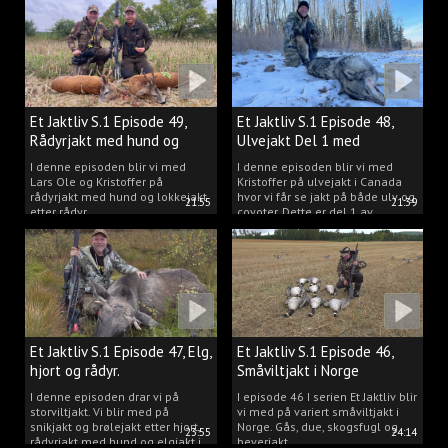
Et Jaktliv S.1 Episode 49,
Et Jaktliv S.1 Episode 48,
Rådyrjakt med hund og
Ulvejakt Del 1 med
lokkejakt.
Kristoffer Clausen.
I denne episoden blir vi med
I denne episoden blir vi med
Lars Ole og Kristoffer på
Kristoffer på ulvejakt i Canada
rådyrjakt med hund og lokkejakt
hvor vi får se jakt på både ulv og
21:55
21:39
etter rådyr.
coyoter. Dette er del 1 av
ulvejakten.
Et Jaktliv S.1 Episode 47, Elg,
Et Jaktliv S.1 Episode 46,
hjort og rådyr.
Småviltjakt i Norge
I denne episoden drar vi på
I episode 46 I serien Et Jaktliv blir
storviltjakt. Vi blir med på
vi med på variert småviltjakt i
snikjakt og brølejakt etter hjort,
Norge. Gås, due, skogsfugl og
23:55
24:14
rådyrjakt med hund og elgjakt i
beverjakt.