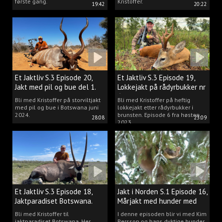
første gang.
Kristoffer.
19:42
20:22
Et Jaktliv S.3 Episode 20,
Et Jaktliv S.3 Episode 19,
Jakt med pil og bue del 1.
Lokkejakt på rådyrbukker nr
6
Bli med Kristoffer på storviltjakt
Bli med Kristoffer på heftig
med pil og bue i Botswana juni
lokkejakt etter rådyrbukker i
2024.
brunsten. Episode 6 fra høsten
28:08
23:09
2023.
Et Jaktliv S.3 Episode 18,
Jakt i Norden S.1 Episode 16,
Jaktparadiset Botswana.
Mårjakt med hunder med
Kim Persson
Bli med Kristoffer til
I denne episoden blir vi med Kim
jaktparadiset Botswana. Her
Persson og hans dyktige hunder