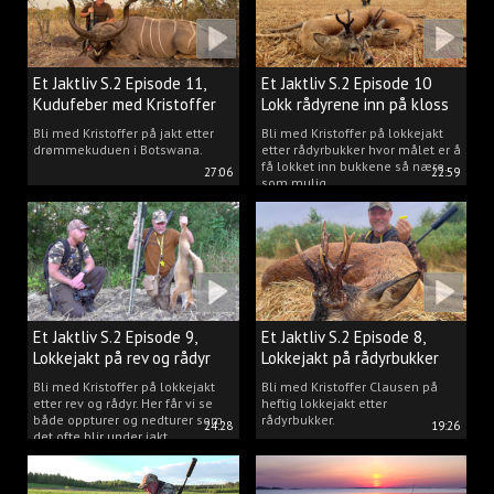
Et Jaktliv S.2 Episode 11,
Et Jaktliv S.2 Episode 10
Kudufeber med Kristoffer
Lokk rådyrene inn på kloss
Clausen
hold.
Bli med Kristoffer på jakt etter
Bli med Kristoffer på lokkejakt
drømmekuduen i Botswana.
etter rådyrbukker hvor målet er å
få lokket inn bukkene så nære
27:06
22:59
som mulig.
Et Jaktliv S.2 Episode 9,
Et Jaktliv S.2 Episode 8,
Lokkejakt på rev og rådyr
Lokkejakt på rådyrbukker
med Kristoffer Clausen
2023 nr. 1
Bli med Kristoffer på lokkejakt
Bli med Kristoffer Clausen på
etter rev og rådyr. Her får vi se
heftig lokkejakt etter
både oppturer og nedturer som
rådyrbukker.
24:28
19:26
det ofte blir under jakt.