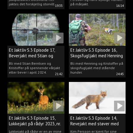
jaktes det forskjellig storvilt.
på mårjakt.
19:35
16:14
Et Jaktliv S.3 Episode 17,
Et Jaktliv S.3 Episode 16,
Beverjakt med Stian og
Skogsfugljakt med Henning
Kristoffer
Mathisen
Bli med Stian Berntsen og
Bli med Henning og Kristoffer på
Kristoffer på spennende vårjakt
skogsfugljakt med stående
etter bever i april 2024.
hunder.
21:42
24:45
Et Jaktliv S.3 Episode 15,
Et Jaktliv S.3 Episode 14,
Lokkejakt på rådyr 2023, nr.
Revejakt med støver med
5
Kim Persson
Lokkejakt på rådyr er en av mine
Kim Persson er kjent for sine