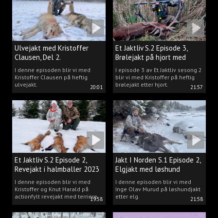
Ulvejakt med Kristoffer
Et Jaktliv S.2 Episode 3,
Clausen, Del 2.
Brølejakt på hjort med
Kristoffer Clausen
I denne episoden blir vi med
I episode 3 av Et Jaktliv sesong 2
Kristoffer Clausen på heftig
blir vi med Kristoffer på heftig
ulvejakt.
brølejakt etter hjort.
20:01
21:57
Et Jaktliv S.2 Episode 2,
Jakt I Norden S.1 Episode 2,
Revejakt i halmballer 2023
Elgjakt med løshund
I denne episoden blir vi med
I denne episoden blir vi med
Kristoffer og Knut Harald på
Inge Olav Murud på løshundjakt
actionfylt revejakt med terriere.
etter elg.
19:58
21:58