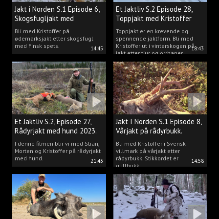
Jakt i Norden S.1 Episode 6,
Et Jaktliv S.2 Episode 28,
Skogsfugljakt med
Toppjakt med Kristoffer
spetshund.
Clausen
Bli med Kristoffer på
Toppjakt er en krevende og
ødemarksjakt etter skogsfugl
spennende jaktform. Bli med
med Finsk spets.
Kristoffer ut i vinterskogen på
14:45
18:43
jakt etter tiur og orrhaner.
Et Jaktliv S.2, Episode 27,
Jakt I Norden S.1 Episode 8,
Rådyrjakt med hund 2023.
Vårjakt på rådyrbukk.
I denne filmen blir vi med Stian,
Bli med Kristoffer i Svensk
Morten og Kristoffer på rådyrjakt
villmark på vårjakt etter
med hund.
rådyrbukk. Stikkordet er
21:43
14:58
gullbukk.