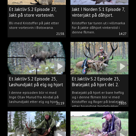
Et Jaktliv S.2 Episode 27,
Jakt I Norden S.1 Episode 7,
Jakt på store vortesvin.
vinterjakt på dåhjort.
Bli med Kristoffer på jakt etter
Kristoffer tar turen ut i villmarka
store vortesvin i Botswana.
for å jakte dåhjort vinterstid i
denne filmen.
21:58
14:27
Et Jaktliv S.2 Episode 25,
Et Jaktliv S.2 Episode 23,
Løshundjakt på elg og hjort
Brølejakt på hjort del 2.
i Norge.
I denne episoden blir vi med
Brølejakt på hjort er bare heftig
Inge Olav Murud fra Alvdal på
og i denne filmen blir vi med
løshundjakt etter elg og hjort.
Kristoffer og Roger på brølejakt
21:19
28:05
etter brunstige hjortebukker.