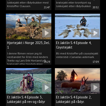
lokkejakt etter rådyrbukker med
brølejakt etter kronhjort og
Kristoffer Clausen.
lokkejakt etter rådyrbukker.
21:47
20:52
Hjortejakt i Norge 2025, Del.
Et Jaktliv S.4 Episode 4,
1
Coyotejakt
I denne filmen reiser jeg til
Bli med Kristoffer på coyoytejakt
vestlandet for å bli med Anders
vinterstid i Canadas ødemark.
Tveito og Lars Erik Hovland på
28:29
17:09
brølejakt etter hjortebukker.
Et Jaktliv S.4 Episode 3,
Et Jaktliv S.4 Episode 2,
Lokkejakt på rev og rådyr
Lokkejakt på rådyr.