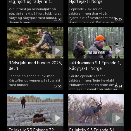
Elg, hjort og rådyr nr 1.
Hjortejakt i Norge
2025
Vi blir med på løshundjakt på
I episode 2 av serien
elg, vinterjakt på hjort, lokking av
Jaktdrømmen drar vi på
rådyr og rådyrjakt med hund i
hjortejakt på vestlandet med
22:32
45:35
denne filmen.
Åkrafjorden jakt. Deltager er
Michelle Sofi Thomassen.
Rådyrjakt med hunder 2025,
Jaktdrømmen S.1 Episode 1,
del 1.
Rådyrjakt i Norge.
I denne episoden blir vi med
Første episode i serien
Kristoffer og venner på rådyrjakt
Jaktdrømmen. Terje Høydahl
med hunder.
Eidhammer har en drøm om å
17:55
45:24
oppleve lokkejakt på rådyr og
målet vårt er å gjøre den
drømmen til virkelighet.
Et Jaktliv S.3 Episode 32,
Et Jaktliv S.3 Episode 31,