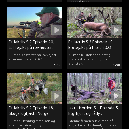
denne filmen.
Et Jaktliv S.2 Episode 20,
Et Jaktliv S.2 Episode 19,
Lokkejakt på rev høsten
Brølejakt på hjort 2023,
2023.
del.1
Bli med Kristoffer på lokkejakt
Bli med Kristoffer på heftig
etter rev høsten 2023.
brølejakt etter kronhjorter i
brunsten.
23:17
33:40
Et Jaktliv S.2 Episode 18,
Jakt I Norden S.1 Episode 5,
Skogsfugljakt i Norge.
Elg, hjort og rådyr.
Bli med Henning Mathisen og
I denne filmen blir vi med på
Kristoffer på actionfylt
elgjakt med løshund, hjortejakt i