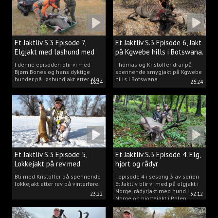
Et Jaktliv S.3 Episode 7,
Et Jaktliv S.3 Episode 6, Jakt
Elgjakt med løshund med
på Kgwebe hills i Botswana.
Bjørn Bones.
I denne episoden blir vi med
Thomas og Kristoffer drar på
Bjørn Bones og hans dyktige
spennende smygjakt på Kgwebe
hunder på løshundjakt etter elg.
hills i Botswana.
18:04
26:24
Et Jaktliv S.3 Episode 5,
Et Jaktliv S.3 Episode 4. Elg,
Lokkejakt på rev med
hjort og rådyr
Kristoffer Clausen
Bli med Kristoffer på spennende
I episode 4 i sesong 3 av serien
lokkejakt etter rev på vinterføre.
Et Jaktliv blir vi med på elgjakt i
Norge, rådyrjakt med hund i
23:22
32:12
Norge og hjortejakt i Polen.