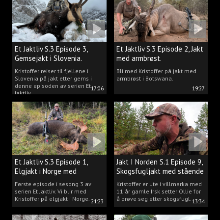
Et Jaktliv S.3 Episode 3,
Et Jaktliv S.3 Episode 2, Jakt
Gemsejakt i Slovenia.
med armbrøst.
Kristoffer reiser til fjellene i
Bli med Kristoffer på jakt med
Slovenia på jakt etter gems i
armbrøst i Botswana.
denne episoden av serien Et
17:06
19:27
Jaktliv.
Et Jaktliv S.3 Episode 1,
Jakt I Norden S.1 Episode 9,
Elgjakt i Norge med
Skogsfugljakt med stående
Kristoffer Clausen
hund.
Første episode i sesong 3 av
Kristoffer er ute i villmarka med
serien Et Jaktliv. Vi blir med
11 år gamle Irsk setter Ollie for
Kristoffer på elgjakt i Norge.
å prøve seg etter skogsfugl.
21:23
13:34