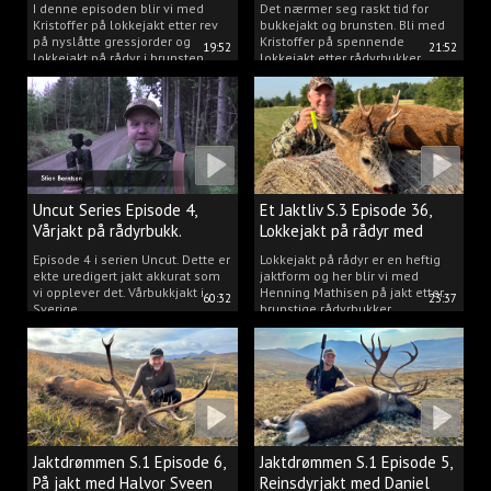
2025.
I denne episoden blir vi med
Det nærmer seg raskt tid for
Kristoffer på lokkejakt etter rev
bukkejakt og brunsten. Bli med
på nyslåtte gressjorder og
Kristoffer på spennende
19:52
21:52
lokkejakt på rådyr i brunsten.
lokkejakt etter rådyrbukker.
Uncut Series Episode 4,
Et Jaktliv S.3 Episode 36,
Vårjakt på rådyrbukk.
Lokkejakt på rådyr med
Henning Mathisen
Episode 4 i serien Uncut. Dette er
Lokkejakt på rådyr er en heftig
ekte uredigert jakt akkurat som
jaktform og her blir vi med
vi opplever det. Vårbukkjakt i
Henning Mathisen på jakt etter
60:32
23:37
Sverige.
brunstige rådyrbukker.
Jaktdrømmen S.1 Episode 6,
Jaktdrømmen S.1 Episode 5,
På jakt med Halvor Sveen
Reinsdyrjakt med Daniel