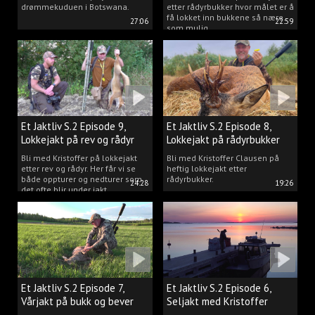
drømmekuduen i Botswana.
etter rådyrbukker hvor målet er å
få lokket inn bukkene så nære
27:06
22:59
som mulig.
Et Jaktliv S.2 Episode 9,
Et Jaktliv S.2 Episode 8,
Lokkejakt på rev og rådyr
Lokkejakt på rådyrbukker
med Kristoffer Clausen
2023 nr. 1
Bli med Kristoffer på lokkejakt
Bli med Kristoffer Clausen på
etter rev og rådyr. Her får vi se
heftig lokkejakt etter
både oppturer og nedturer som
rådyrbukker.
24:28
19:26
det ofte blir under jakt.
Et Jaktliv S.2 Episode 7,
Et Jaktliv S.2 Episode 6,
Vårjakt på bukk og bever
Seljakt med Kristoffer
Clausen