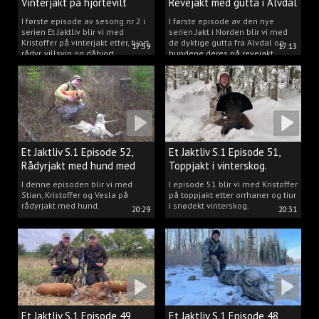
Vinterjakt på hjortevilt
Revejakt med gutta i Alvdal
I første episode av sesong nr 2 i
I første episode av den nye
serien Et Jaktliv blir vi med
serien Jakt i Norden blir vi med
Kristoffer på vinterjakt etter, hjort,
de dyktige gutta fra Alvdal og
17:59
17:13
rådyr, villsvin og dåhjort.
hundene deres på revejakt.
Et Jaktliv S.1 Episode 52,
Et Jaktliv S.1 Episode 51,
Rådyrjakt med hund med
Toppjakt i vinterskog.
Stian, Kristoffer og Vesla
I denne episoden blir vi med
I episode 51 blir vi med Kristoffer
Stian, Kristoffer og Vesla på
på toppjakt etter orrhaner og tiur
rådyrjakt med hund.
i snødekt vinterskog.
20:29
20:31
Et Jaktliv S.1 Episode 49,
Et Jaktliv S.1 Episode 48,