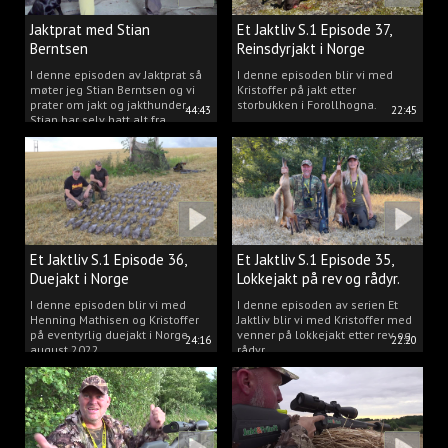
Jaktprat med Stian
Et Jaktliv S.1 Episode 37,
Berntsen
Reinsdyrjakt i Norge
I denne episoden av Jaktprat så
I denne episoden blir vi med
møter jeg Stian Berntsen og vi
Kristoffer på jakt etter
prater om jakt og jakthunder.
storbukken i Forollhogna.
44:43
22:45
Stian har selv hatt alt fra
støvere, til elghunder,
rådyrhunder, spetser, apportører
og stående fuglehunder.
Et Jaktliv S.1 Episode 36,
Et Jaktliv S.1 Episode 35,
Duejakt i Norge
Lokkejakt på rev og rådyr.
I denne episoden blir vi med
I denne episoden av serien Et
Henning Mathisen og Kristoffer
Jaktliv blir vi med Kristoffer med
på eventyrlig duejakt i Norge
venner på lokkejakt etter rev og
24:16
22:20
august 2022.
rådyr.