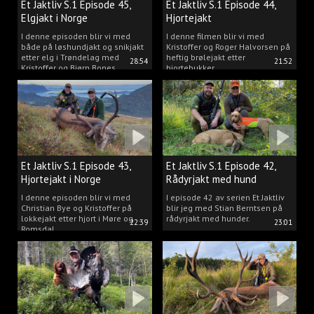
Et Jaktliv S.1 Episode 45,
Et Jaktliv S.1 Episode 44,
Elgjakt i Norge
Hjortejakt
I denne episoden blir vi med
I denne filmen blir vi med
både på løshundjakt og snikjakt
Kristoffer og Roger Halvorsen på
etter elg i Trøndelag med
heftig brølejakt etter
28:54
21:52
Kristoffer og Bjørn Bones
hjortebukker.
Et Jaktliv S.1 Episode 43,
Et Jaktliv S.1 Episode 42,
Hjortejakt i Norge
Rådyrjakt med hund
I denne episoden blir vi med
I episode 42 av serien Et Jaktliv
Christian Bye og Kristoffer på
blir jeg med Stian Berntsen på
lokkejakt etter hjort i Møre og
rådyrjakt med hunder.
22:39
23:01
Romsdal.