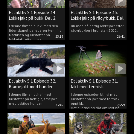
Et Jaktliv S.1 Episode 34
Et Jaktliv S.1 Episode 33.
Lokkejakt på bukk, Del 2.
Lokkejakt på rådyrbukk, Del
1.
I denne filmen blir vi med den
Bli med på heftig lokkejakt etter
lidenskapelige jegeren Henning
rådyrbukker i brunsten 2022.
Mathisen og Kristoffer på
23:19
26:41
lokkejakt etter bukk.
Et Jaktliv S.1 Episode 32,
Et Jaktliv S.1 Episode 31,
Bjørnejakt med hunder.
Jakt med termisk.
I denne filmen blir vi med
I denne episoden blir vi med
Kristoffer på heftig bjørnejakt
Kristoffer på jakt med termisk
med dyktige hunder.
opptikk.
23:45
28:59
Det blir tips og råd om jakt på
både rev, villsvin og hjort og
masse jakt.