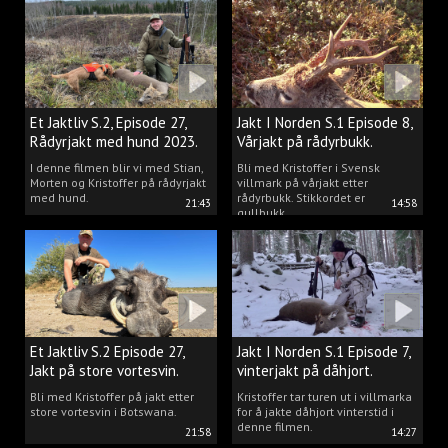
Et Jaktliv S.2, Episode 27,
Jakt I Norden S.1 Episode 8,
Rådyrjakt med hund 2023.
Vårjakt på rådyrbukk.
I denne filmen blir vi med Stian,
Bli med Kristoffer i Svensk
Morten og Kristoffer på rådyrjakt
villmark på vårjakt etter
med hund.
rådyrbukk. Stikkordet er
21:43
14:58
gullbukk.
Et Jaktliv S.2 Episode 27,
Jakt I Norden S.1 Episode 7,
Jakt på store vortesvin.
vinterjakt på dåhjort.
Bli med Kristoffer på jakt etter
Kristoffer tar turen ut i villmarka
store vortesvin i Botswana.
for å jakte dåhjort vinterstid i
denne filmen.
21:58
14:27