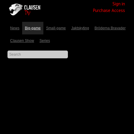
Sign in
Purchase Access
News
Big-game
Small-game
Jaktskyting
Bröderna Bravader
Clausen Show
Series