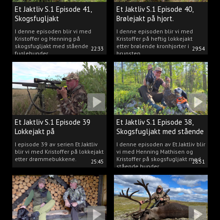
Et Jaktliv S.1 Episode 41,
Et Jaktliv S.1 Episode 40,
Skogsfugljakt
Brølejakt på hjort.
I denne episoden blir vi med
I denne episoden blir vi med
Kristoffer og Henning på
Kristoffer på heftig lokkejakt
skogsfugljakt med stående
etter brølende kronhjorter i
22:33
29:54
fuglehunder.
brunsten.
Et Jaktliv S.1 Episode 39
Et Jaktliv S.1 Episode 38,
Lokkejakt på
Skogsfugljakt med stående
drømmebukkene
hunder.
I episode 39 av serien Et Jaktliv
I denne episoden av Et Jaktliv blir
blir vi med Kristoffer på lokkejakt
vi med Henning Mathisen og
etter drømmebukkene.
Kristoffer på skogsfugljakt med
25:45
28:51
stående hunder.