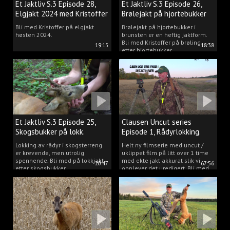
Et Jaktliv S.3 Episode 28,
Et Jaktliv S.3 Episode 26,
Elgjakt 2024 med Kristoffer
Brølejakt på hjortebukker
Clausen
med Kristoffer Clausen
Bli med Kristoffer på elgjakt
Brølejakt på hjortebukker i
høsten 2024.
brunsten er en heftig jaktform.
Bli med Kristoffer på brøling
19:15
18:38
etter hjortebukker.
Et Jaktliv S.3 Episode 25,
Clausen Uncut series
Skogsbukker på lokk.
Episode 1, Rådyrlokking.
Lokking av rådyr i skogsterreng
Helt ny filmserie med uncut /
er krevende, men utrolig
uklippet film på litt over 1 time
spennende. Bli med på lokkjakt
med ekte jakt akkurat slik vi
20:47
67:56
etter skogsbukker.
opplever det uredigert. Bli med
Kristoffer og opplev akkurat det
vi gjør når vi er ute og lokker
rådyr.