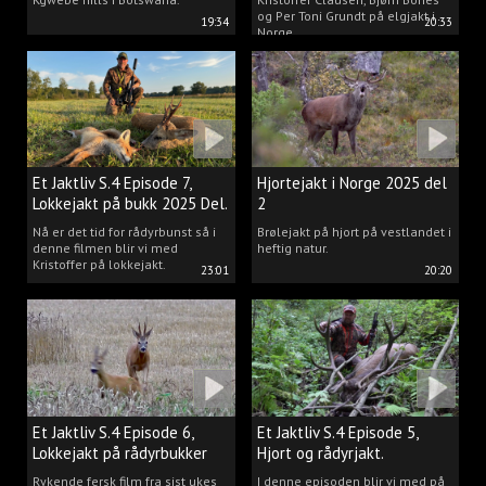
og Per Toni Grundt på elgjakt i
19:34
20:33
Norge.
Et Jaktliv S.4 Episode 7,
Hjortejakt i Norge 2025 del
Lokkejakt på bukk 2025 Del.
2
2
Nå er det tid for rådyrbunst så i
Brølejakt på hjort på vestlandet i
denne filmen blir vi med
heftig natur.
Kristoffer på lokkejakt.
23:01
20:20
Et Jaktliv S.4 Episode 6,
Et Jaktliv S.4 Episode 5,
Lokkejakt på rådyrbukker
Hjort og rådyrjakt.
2025 Del.1
Rykende fersk film fra sist ukes
I denne episoden blir vi med på