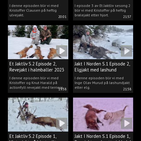
Kristoffer Clausen
I denne episoden blir vi med
I episode 3 av Et Jaktliv sesong 2
Kristoffer Clausen på heftig
blir vi med Kristoffer på heftig
ulvejakt.
brølejakt etter hjort.
20:01
21:57
Et Jaktliv S.2 Episode 2,
Jakt I Norden S.1 Episode 2,
Revejakt i halmballer 2023
Elgjakt med løshund
I denne episoden blir vi med
I denne episoden blir vi med
Kristoffer og Knut Harald på
Inge Olav Murud på løshundjakt
actionfylt revejakt med terriere.
etter elg.
19:58
21:58
Et Jaktliv S.2 Episode 1,
Jakt I Norden S.1 Episode 1,