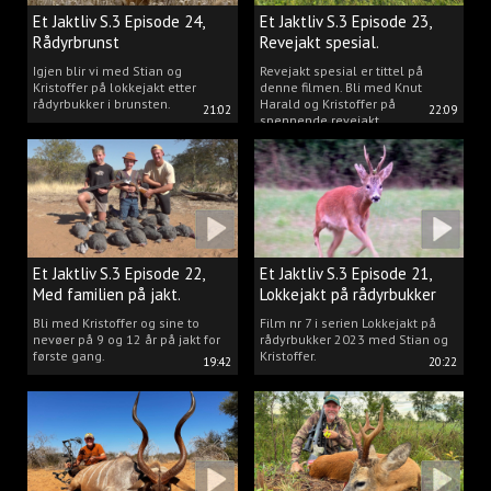
Et Jaktliv S.3 Episode 24,
Et Jaktliv S.3 Episode 23,
Rådyrbrunst
Revejakt spesial.
Igjen blir vi med Stian og
Revejakt spesial er tittel på
Kristoffer på lokkejakt etter
denne filmen. Bli med Knut
rådyrbukker i brunsten.
Harald og Kristoffer på
21:02
22:09
spennende revejakt.
Et Jaktliv S.3 Episode 22,
Et Jaktliv S.3 Episode 21,
Med familien på jakt.
Lokkejakt på rådyrbukker
med Stian og Kristoffer
Bli med Kristoffer og sine to
Film nr 7 i serien Lokkejakt på
nevøer på 9 og 12 år på jakt for
rådyrbukker 2023 med Stian og
første gang.
Kristoffer.
19:42
20:22