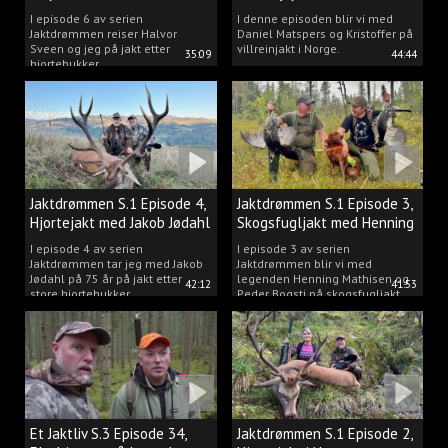
Matspers.
I episode 6 av serien
I denne episoden blir vi med
Jaktdrømmen reiser Halvor
Daniel Matspers og Kristoffer på
Sveen og jeg på jakt etter
villreinjakt i Norge.
35:09
44:44
hjortebukker.
Jaktdrømmen S.1 Episode 4,
Jaktdrømmen S.1 Episode 3,
Hjortejakt med Jakob Jødahl
Skogsfugljakt med Henning
og Peder
I episode 4 av serien
I episode 3 av serien
Jaktdrømmen tar jeg med Jakob
Jaktdrømmen blir vi med
Jødahl på 75 år på jakt etter
legenden Henning Mathisen og
42:12
41:53
store hjortebukker.
Peder Bogsti på skogsfugljakt.
Et Jaktliv S.3 Episode 34,
Jaktdrømmen S.1 Episode 2,