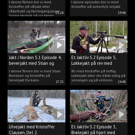
I denne filmen blir vi med
I denne episoden blir vi med
Kristoffer på vårjakt etter
Kristoffer på actionfylt seljakt.
rådyrbukk og førstegangsjeger
21:28
19:48
Synne Hestvik på sin første
beverjakt.
Jakt i Norden S.1 Episode 4,
Et Jaktliv S.2 Episode 5,
beverjakt med Stian og
Lokkejakt på rev med
Kristoffer
Kristoffer Clausen
I denne filmen blir vi med Stian
Bli med Kristoffer på heftig
Berntsen og Kristoffer på
lokkejakt etter rev, både tidlig på
beverjakt fra kano.
sesongen og på vinteren.
17:25
24:48
Ulvejakt med Kristoffer
Et Jaktliv S.2 Episode 3,
Clausen, Del 2.
Brølejakt på hjort med