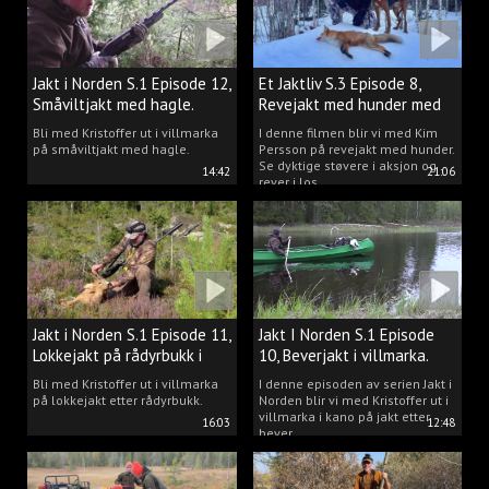
Jakt i Norden S.1 Episode 12,
Et Jaktliv S.3 Episode 8,
Småviltjakt med hagle.
Revejakt med hunder med
Kim Persson.
Bli med Kristoffer ut i villmarka
I denne filmen blir vi med Kim
på småviltjakt med hagle.
Persson på revejakt med hunder.
Se dyktige støvere i aksjon og
14:42
21:06
rever i los.
Jakt i Norden S.1 Episode 11,
Jakt I Norden S.1 Episode
Lokkejakt på rådyrbukk i
10, Beverjakt i villmarka.
villmarka.
Bli med Kristoffer ut i villmarka
I denne episoden av serien Jakt i
på lokkejakt etter rådyrbukk.
Norden blir vi med Kristoffer ut i
villmarka i kano på jakt etter
16:03
12:48
bever.