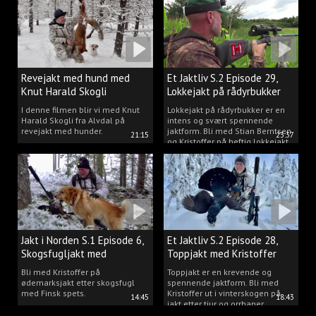
Revejakt med hund med
Et Jaktliv S.2 Episode 29,
Knut Harald Skogli
Lokkejakt på rådyrbukker
med Stian og Kristoffer
I denne filmen blir vi med Knut
Lokkejakt på rådyrbukker er en
Harald Skogli fra Alvdal på
intens og svært spennende
revejakt med hunder.
jaktform. Bli med Stian Berntsen
21:15
23:37
og Kristoffer på heftig lokkejakt.
Jakt i Norden S.1 Episode 6,
Et Jaktliv S.2 Episode 28,
Skogsfugljakt med
Toppjakt med Kristoffer
spetshund.
Clausen
Bli med Kristoffer på
Toppjakt er en krevende og
ødemarksjakt etter skogsfugl
spennende jaktform. Bli med
med Finsk spets.
Kristoffer ut i vinterskogen på
14:45
18:43
jakt etter tiur og orrhaner.