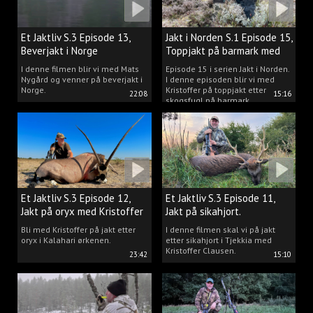
Et Jaktliv S.3 Episode 13,
Jakt i Norden S.1 Episode 15,
Beverjakt i Norge
Toppjakt på barmark med
Kristoffer Clausen
I denne filmen blir vi med Mats
Episode 15 i serien Jakt i Norden.
Nygård og venner på beverjakt i
I denne episoden blir vi med
Norge.
Kristoffer på toppjakt etter
22:08
15:16
skogsfugl på barmark.
Et Jaktliv S.3 Episode 12,
Et Jaktliv S.3 Episode 11,
Jakt på oryx med Kristoffer
Jakt på sikahjort.
Clausen
Bli med Kristoffer på jakt etter
I denne filmen skal vi på jakt
oryx i Kalahari ørkenen.
etter sikahjort i Tjekkia med
Kristoffer Clausen.
23:42
15:10