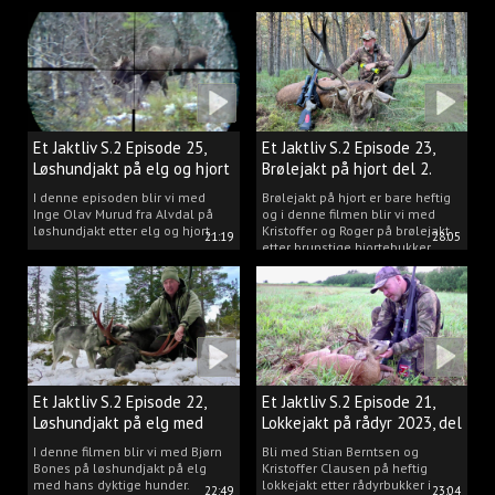
Et Jaktliv S.2 Episode 25,
Et Jaktliv S.2 Episode 23,
Løshundjakt på elg og hjort
Brølejakt på hjort del 2.
i Norge.
I denne episoden blir vi med
Brølejakt på hjort er bare heftig
Inge Olav Murud fra Alvdal på
og i denne filmen blir vi med
løshundjakt etter elg og hjort.
Kristoffer og Roger på brølejakt
21:19
28:05
etter brunstige hjortebukker.
Et Jaktliv S.2 Episode 22,
Et Jaktliv S.2 Episode 21,
Løshundjakt på elg med
Lokkejakt på rådyr 2023, del
Bjørn Bones
3.
I denne filmen blir vi med Bjørn
Bli med Stian Berntsen og
Bones på løshundjakt på elg
Kristoffer Clausen på heftig
med hans dyktige hunder.
lokkejakt etter rådyrbukker i
22:49
23:04