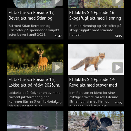
Et Jaktliv S.3 Episode 17,
Et Jaktliv S.3 Episode 16,
Beverjakt med Stian og
Skogsfugljakt med Henning
Kristoffer
Mathisen
Bli med Stian Berntsen og
Bli med Henning og Kristoffer på
Kristoffer på spennende vårjakt
skogsfugljakt med stående
etter bever i april 2024.
hunder.
21:42
24:45
Et Jaktliv S.3 Episode 15,
Et Jaktliv S.3 Episode 14,
Lokkejakt på rådyr 2023, nr.
Revejakt med støver med
5
Kim Persson
Lokkejakt på rådyr er en av mine
Kim Persson er kjent for sine
favoritt jaktformer og her
dyktige støvere for rev. I denne
kommer film nr 5 om lokkejakt
filmen blir vi med Kim og
17:12
21:29
på bukk høsten 2023.
hundene ut på revejakt.