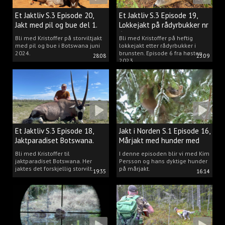
Et Jaktliv S.3 Episode 20,
Et Jaktliv S.3 Episode 19,
Jakt med pil og bue del 1.
Lokkejakt på rådyrbukker nr
6
Bli med Kristoffer på storviltjakt
Bli med Kristoffer på heftig
med pil og bue i Botswana juni
lokkejakt etter rådyrbukker i
2024.
brunsten. Episode 6 fra høsten
28:08
23:09
2023.
Et Jaktliv S.3 Episode 18,
Jakt i Norden S.1 Episode 16,
Jaktparadiset Botswana.
Mårjakt med hunder med
Kim Persson
Bli med Kristoffer til
I denne episoden blir vi med Kim
jaktparadiset Botswana. Her
Persson og hans dyktige hunder
jaktes det forskjellig storvilt.
på mårjakt.
19:35
16:14