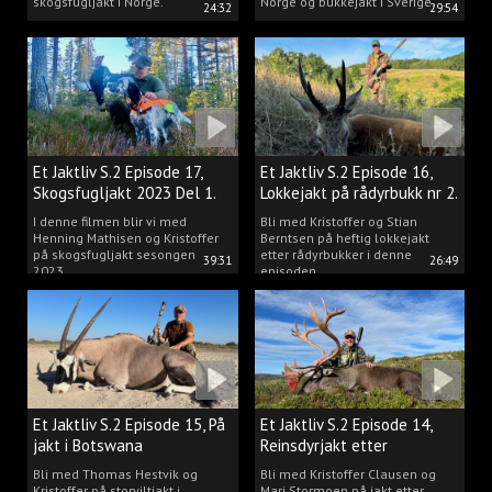
skogsfugljakt i Norge.
Norge og bukkejakt i Sverige.
24:32
29:54
Et Jaktliv S.2 Episode 17,
Et Jaktliv S.2 Episode 16,
Skogsfugljakt 2023 Del 1.
Lokkejakt på rådyrbukk nr 2.
I denne filmen blir vi med
Bli med Kristoffer og Stian
Henning Mathisen og Kristoffer
Berntsen på heftig lokkejakt
på skogsfugljakt sesongen
etter rådyrbukker i denne
39:31
26:49
2023.
episoden.
Et Jaktliv S.2 Episode 15, På
Et Jaktliv S.2 Episode 14,
jakt i Botswana
Reinsdyrjakt etter
storbukker.
Bli med Thomas Hestvik og
Bli med Kristoffer Clausen og
Kristoffer på storviltjakt i
Mari Stormoen på jakt etter