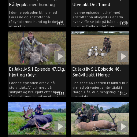
Rådyrjakt med hund og
Ulvejakt Del 1 med
lokkejakt.
Kristoffer Clausen.
I denne episoden blir vi med
I denne episoden blir vi med
Lars Ole og Kristoffer på
Kristoffer på ulvejakt i Canada
rådyrjakt med hund og lokkejakt
hvor vi får se jakt på både ulv og
21:55
21:39
etter rådyr.
coyoter. Dette er del 1 av
ulvejakten.
Et Jaktliv S.1 Episode 47, Elg,
Et Jaktliv S.1 Episode 46,
hjort og rådyr.
Småviltjakt i Norge
I denne episoden drar vi på
I episode 46 I serien Et Jaktliv blir
storviltjakt. Vi blir med på
vi med på variert småviltjakt i
snikjakt og brølejakt etter hjort,
Norge. Gås, due, skogsfugl og
23:55
24:14
rådyrjakt med hund og elgjakt i
beverjakt.
Trøndelag.