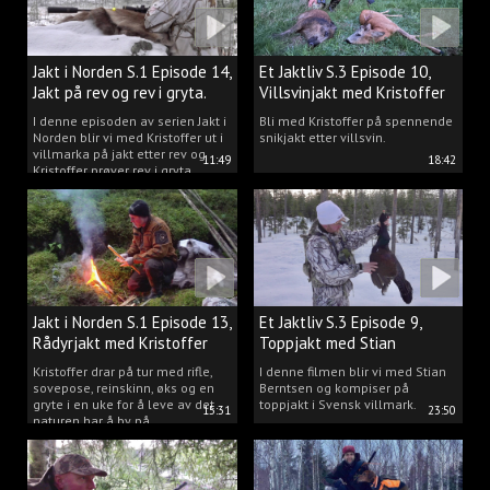
Jakt i Norden S.1 Episode 14,
Et Jaktliv S.3 Episode 10,
Jakt på rev og rev i gryta.
Villsvinjakt med Kristoffer
I denne episoden av serien Jakt i
Bli med Kristoffer på spennende
Norden blir vi med Kristoffer ut i
snikjakt etter villsvin.
villmarka på jakt etter rev og
11:49
18:42
Kristoffer prøver rev i gryta.
Jakt i Norden S.1 Episode 13,
Et Jaktliv S.3 Episode 9,
Rådyrjakt med Kristoffer
Toppjakt med Stian
Clausen
Berntsen
Kristoffer drar på tur med rifle,
I denne filmen blir vi med Stian
sovepose, reinskinn, øks og en
Berntsen og kompiser på
gryte i en uke for å leve av det
toppjakt i Svensk villmark.
15:31
23:50
naturen har å by på.