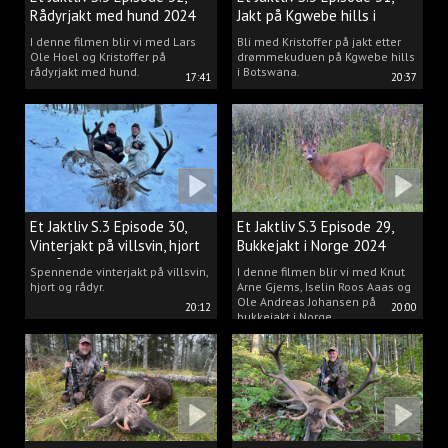
Rådyrjakt med hund 2024
Jakt på Kgwebe hills i
Botswana
I denne filmen blir vi med Lars
Bli med Kristoffer på jakt etter
Ole Hoel og Kristoffer på
drømmekuduen på Kgwebe hills
rådyrjakt med hund.
i Botswana.
17:41
20:37
Et Jaktliv S.3 Episode 30,
Et Jaktliv S.3 Episode 29,
Vinterjakt på villsvin, hjort
Bukkejakt i Norge 2024
og rådyr.
Spennende vinterjakt på villsvin,
I denne filmen blir vi med Knut
hjort og rådyr.
Arne Gjems, Iselin Roos Aaas og
Ole Andreas Johansen på
20:12
20:00
bukkejakt i Norge.