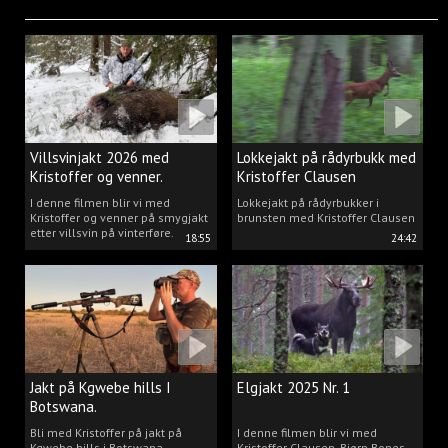
Villsvinjakt 2026 med
Lokkejakt på rådyrbukk med
Kristoffer og venner.
Kristoffer Clausen
I denne filmen blir vi med
Lokkejakt på rådyrbukker i
Kristoffer og venner på smygjakt
brunsten med Kristoffer Clausen
etter villsvin på vinterføre.
18:55
24:42
Jakt på Kgwebe hills I
Elgjakt 2025 Nr. 1
Botswana.
Bli med Kristoffer på jakt på
I denne filmen blir vi med
Kgwebe hills i Botswana.
Kristoffer Clausen, Bjørn Bones