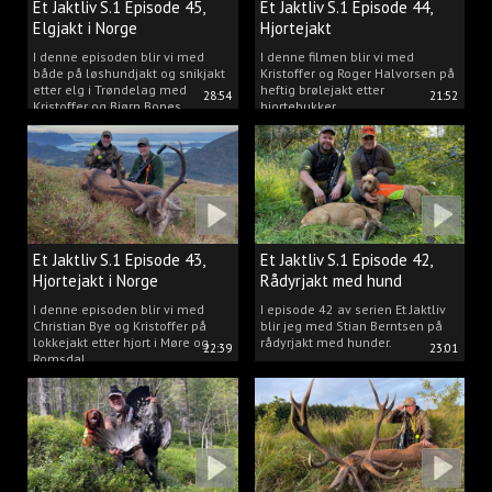
Et Jaktliv S.1 Episode 45,
Et Jaktliv S.1 Episode 44,
Elgjakt i Norge
Hjortejakt
I denne episoden blir vi med
I denne filmen blir vi med
både på løshundjakt og snikjakt
Kristoffer og Roger Halvorsen på
etter elg i Trøndelag med
heftig brølejakt etter
28:54
21:52
Kristoffer og Bjørn Bones
hjortebukker.
Et Jaktliv S.1 Episode 43,
Et Jaktliv S.1 Episode 42,
Hjortejakt i Norge
Rådyrjakt med hund
I denne episoden blir vi med
I episode 42 av serien Et Jaktliv
Christian Bye og Kristoffer på
blir jeg med Stian Berntsen på
lokkejakt etter hjort i Møre og
rådyrjakt med hunder.
22:39
23:01
Romsdal.