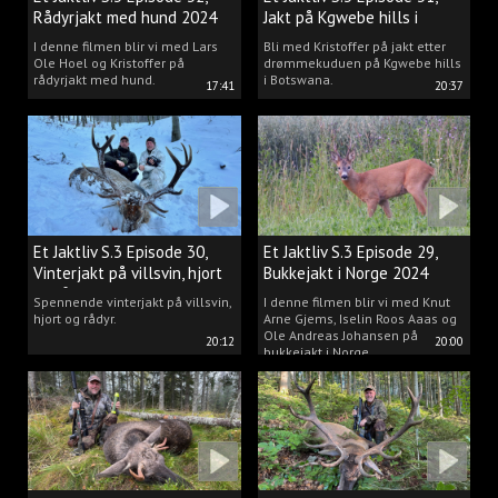
Rådyrjakt med hund 2024
Jakt på Kgwebe hills i
Botswana
I denne filmen blir vi med Lars
Bli med Kristoffer på jakt etter
Ole Hoel og Kristoffer på
drømmekuduen på Kgwebe hills
rådyrjakt med hund.
i Botswana.
17:41
20:37
Et Jaktliv S.3 Episode 30,
Et Jaktliv S.3 Episode 29,
Vinterjakt på villsvin, hjort
Bukkejakt i Norge 2024
og rådyr.
Spennende vinterjakt på villsvin,
I denne filmen blir vi med Knut
hjort og rådyr.
Arne Gjems, Iselin Roos Aaas og
Ole Andreas Johansen på
20:12
20:00
bukkejakt i Norge.