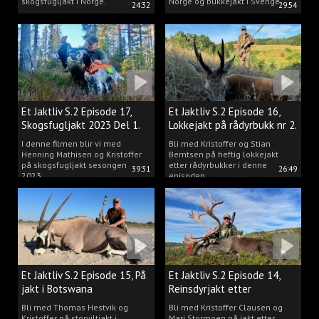
skogsfugljakt i Norge.
Norge og bukkejakt i Sverige.
24:32
29:54
Et Jaktliv S.2 Episode 17,
Et Jaktliv S.2 Episode 16,
Skogsfugljakt 2023 Del 1.
Lokkejakt på rådyrbukk nr 2.
I denne filmen blir vi med
Bli med Kristoffer og Stian
Henning Mathisen og Kristoffer
Berntsen på heftig lokkejakt
på skogsfugljakt sesongen
etter rådyrbukker i denne
39:31
26:49
2023.
episoden.
Et Jaktliv S.2 Episode 15, På
Et Jaktliv S.2 Episode 14,
jakt i Botswana
Reinsdyrjakt etter
storbukker.
Bli med Thomas Hestvik og
Bli med Kristoffer Clausen og
Kristoffer på storviltjakt i
Mari Stormoen på jakt etter