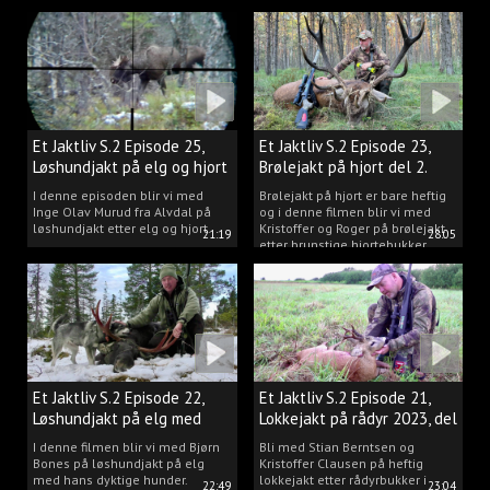
Et Jaktliv S.2 Episode 25,
Et Jaktliv S.2 Episode 23,
Løshundjakt på elg og hjort
Brølejakt på hjort del 2.
i Norge.
I denne episoden blir vi med
Brølejakt på hjort er bare heftig
Inge Olav Murud fra Alvdal på
og i denne filmen blir vi med
løshundjakt etter elg og hjort.
Kristoffer og Roger på brølejakt
21:19
28:05
etter brunstige hjortebukker.
Et Jaktliv S.2 Episode 22,
Et Jaktliv S.2 Episode 21,
Løshundjakt på elg med
Lokkejakt på rådyr 2023, del
Bjørn Bones
3.
I denne filmen blir vi med Bjørn
Bli med Stian Berntsen og
Bones på løshundjakt på elg
Kristoffer Clausen på heftig
med hans dyktige hunder.
lokkejakt etter rådyrbukker i
22:49
23:04