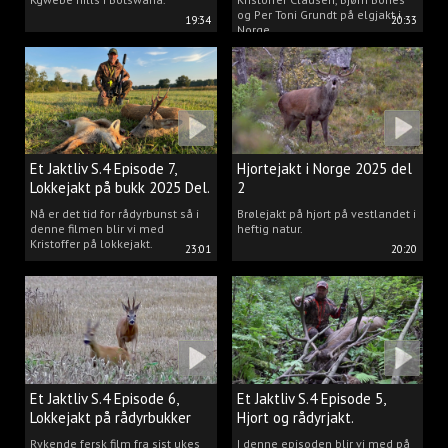
og Per Toni Grundt på elgjakt i
19:34
20:33
Norge.
Et Jaktliv S.4 Episode 7,
Hjortejakt i Norge 2025 del
Lokkejakt på bukk 2025 Del.
2
2
Nå er det tid for rådyrbunst så i
Brølejakt på hjort på vestlandet i
denne filmen blir vi med
heftig natur.
Kristoffer på lokkejakt.
23:01
20:20
Et Jaktliv S.4 Episode 6,
Et Jaktliv S.4 Episode 5,
Lokkejakt på rådyrbukker
Hjort og rådyrjakt.
2025 Del.1
Rykende fersk film fra sist ukes
I denne episoden blir vi med på