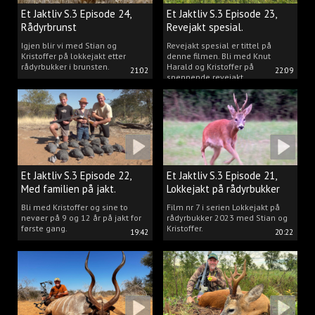
Et Jaktliv S.3 Episode 24,
Et Jaktliv S.3 Episode 23,
Rådyrbrunst
Revejakt spesial.
Igjen blir vi med Stian og
Revejakt spesial er tittel på
Kristoffer på lokkejakt etter
denne filmen. Bli med Knut
rådyrbukker i brunsten.
Harald og Kristoffer på
21:02
22:09
spennende revejakt.
Et Jaktliv S.3 Episode 22,
Et Jaktliv S.3 Episode 21,
Med familien på jakt.
Lokkejakt på rådyrbukker
med Stian og Kristoffer
Bli med Kristoffer og sine to
Film nr 7 i serien Lokkejakt på
nevøer på 9 og 12 år på jakt for
rådyrbukker 2023 med Stian og
første gang.
Kristoffer.
19:42
20:22