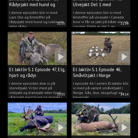
Rådyrjakt med hund og
Ulvejakt Del 1 med
lokkejakt.
Kristoffer Clausen.
I denne episoden blir vi med
I denne episoden blir vi med
Lars Ole og Kristoffer på
Kristoffer på ulvejakt i Canada
rådyrjakt med hund og lokkejakt
hvor vi får se jakt på både ulv og
21:55
21:39
etter rådyr.
coyoter. Dette er del 1 av
ulvejakten.
Et Jaktliv S.1 Episode 47, Elg,
Et Jaktliv S.1 Episode 46,
hjort og rådyr.
Småviltjakt i Norge
I denne episoden drar vi på
I episode 46 I serien Et Jaktliv blir
storviltjakt. Vi blir med på
vi med på variert småviltjakt i
snikjakt og brølejakt etter hjort,
Norge. Gås, due, skogsfugl og
23:55
24:14
rådyrjakt med hund og elgjakt i
beverjakt.
Trøndelag.