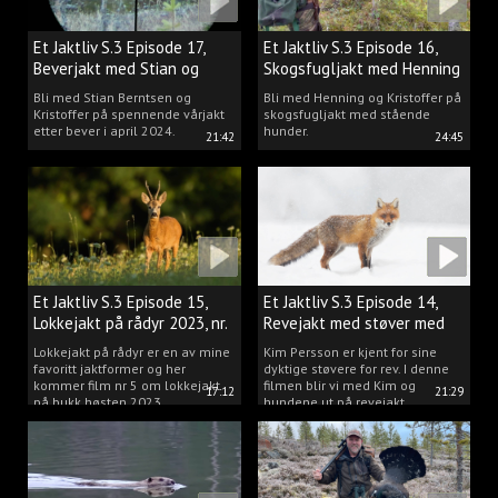
Et Jaktliv S.3 Episode 17,
Et Jaktliv S.3 Episode 16,
Beverjakt med Stian og
Skogsfugljakt med Henning
Kristoffer
Mathisen
Bli med Stian Berntsen og
Bli med Henning og Kristoffer på
Kristoffer på spennende vårjakt
skogsfugljakt med stående
etter bever i april 2024.
hunder.
21:42
24:45
Et Jaktliv S.3 Episode 15,
Et Jaktliv S.3 Episode 14,
Lokkejakt på rådyr 2023, nr.
Revejakt med støver med
5
Kim Persson
Lokkejakt på rådyr er en av mine
Kim Persson er kjent for sine
favoritt jaktformer og her
dyktige støvere for rev. I denne
kommer film nr 5 om lokkejakt
filmen blir vi med Kim og
17:12
21:29
på bukk høsten 2023.
hundene ut på revejakt.