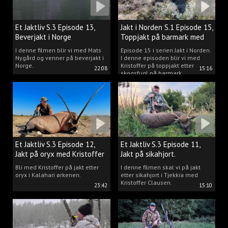
Et Jaktliv S.3 Episode 13,
Jakt i Norden S.1 Episode 15,
Beverjakt i Norge
Toppjakt på barmark med
Kristoffer Clausen
I denne filmen blir vi med Mats
Episode 15 i serien Jakt i Norden.
Nygård og venner på beverjakt i
I denne episoden blir vi med
Norge.
Kristoffer på toppjakt etter
22:08
15:16
skogsfugl på barmark.
Et Jaktliv S.3 Episode 12,
Et Jaktliv S.3 Episode 11,
Jakt på oryx med Kristoffer
Jakt på sikahjort.
Clausen
Bli med Kristoffer på jakt etter
I denne filmen skal vi på jakt
oryx i Kalahari ørkenen.
etter sikahjort i Tjekkia med
Kristoffer Clausen.
23:42
15:10