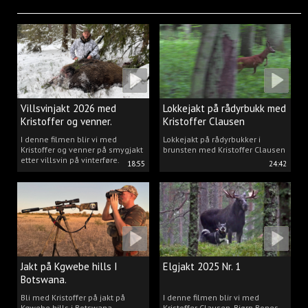
Villsvinjakt 2026 med
Lokkejakt på rådyrbukk med
Kristoffer og venner.
Kristoffer Clausen
I denne filmen blir vi med
Lokkejakt på rådyrbukker i
Kristoffer og venner på smygjakt
brunsten med Kristoffer Clausen
etter villsvin på vinterføre.
18:55
24:42
Jakt på Kgwebe hills I
Elgjakt 2025 Nr. 1
Botswana.
Bli med Kristoffer på jakt på
I denne filmen blir vi med
Kgwebe hills i Botswana.
Kristoffer Clausen, Bjørn Bones