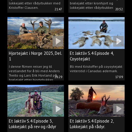
lokkejakt etter rådyrbukker med
brølejakt etter kronhjort og
Kristoffer Clausen.
lokkejakt etter rådyrbukker.
21:47
20:52
Hjortejakt i Norge 2025, Del.
Et Jaktliv S.4 Episode 4,
1
Coyotejakt
I denne filmen reiser jeg til
Bli med Kristoffer på coyoytejakt
vestlandet for å bli med Anders
vinterstid i Canadas ødemark.
Tveito og Lars Erik Hovland på
28:29
17:09
brølejakt etter hjortebukker.
Et Jaktliv S.4 Episode 3,
Et Jaktliv S.4 Episode 2,
Lokkejakt på rev og rådyr
Lokkejakt på rådyr.