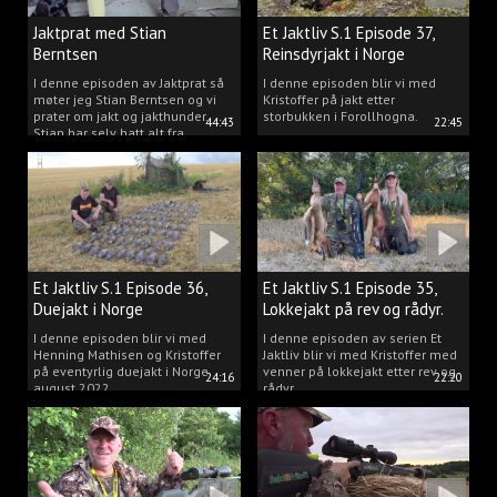
Jaktprat med Stian
Et Jaktliv S.1 Episode 37,
Berntsen
Reinsdyrjakt i Norge
I denne episoden av Jaktprat så
I denne episoden blir vi med
møter jeg Stian Berntsen og vi
Kristoffer på jakt etter
prater om jakt og jakthunder.
storbukken i Forollhogna.
44:43
22:45
Stian har selv hatt alt fra
støvere, til elghunder,
rådyrhunder, spetser, apportører
og stående fuglehunder.
Et Jaktliv S.1 Episode 36,
Et Jaktliv S.1 Episode 35,
Duejakt i Norge
Lokkejakt på rev og rådyr.
I denne episoden blir vi med
I denne episoden av serien Et
Henning Mathisen og Kristoffer
Jaktliv blir vi med Kristoffer med
på eventyrlig duejakt i Norge
venner på lokkejakt etter rev og
24:16
22:20
august 2022.
rådyr.