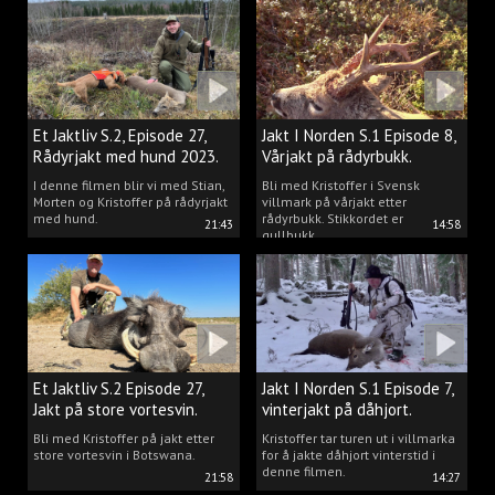
Et Jaktliv S.2, Episode 27,
Jakt I Norden S.1 Episode 8,
Rådyrjakt med hund 2023.
Vårjakt på rådyrbukk.
I denne filmen blir vi med Stian,
Bli med Kristoffer i Svensk
Morten og Kristoffer på rådyrjakt
villmark på vårjakt etter
med hund.
rådyrbukk. Stikkordet er
21:43
14:58
gullbukk.
Et Jaktliv S.2 Episode 27,
Jakt I Norden S.1 Episode 7,
Jakt på store vortesvin.
vinterjakt på dåhjort.
Bli med Kristoffer på jakt etter
Kristoffer tar turen ut i villmarka
store vortesvin i Botswana.
for å jakte dåhjort vinterstid i
denne filmen.
21:58
14:27