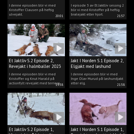
Kristoffer Clausen
I denne episoden blir vi med
I episode 3 av Et Jaktliv sesong 2
Kristoffer Clausen på heftig
blir vi med Kristoffer på heftig
ulvejakt.
brølejakt etter hjort.
20:01
21:57
Et Jaktliv S.2 Episode 2,
Jakt I Norden S.1 Episode 2,
Revejakt i halmballer 2023
Elgjakt med løshund
I denne episoden blir vi med
I denne episoden blir vi med
Kristoffer og Knut Harald på
Inge Olav Murud på løshundjakt
actionfylt revejakt med terriere.
etter elg.
19:58
21:58
Et Jaktliv S.2 Episode 1,
Jakt I Norden S.1 Episode 1,