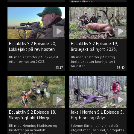
denne filmen.
Et Jaktliv S.2 Episode 20,
Et Jaktliv S.2 Episode 19,
Lokkejakt på rev høsten
Brølejakt på hjort 2023,
2023.
del.1
Bli med Kristoffer på lokkejakt
Bli med Kristoffer på heftig
etter rev høsten 2023.
brølejakt etter kronhjorter i
brunsten.
23:17
33:40
Et Jaktliv S.2 Episode 18,
Jakt I Norden S.1 Episode 5,
Skogsfugljakt i Norge.
Elg, hjort og rådyr.
Bli med Henning Mathisen og
I denne filmen blir vi med på
Kristoffer på actionfylt
elgjakt med løshund, hjortejakt i