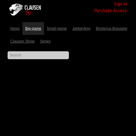
Sign in
Purchase Access
News
Big-game
Small-game
Jaktskyting
Bröderna Bravader
Clausen Show
Series