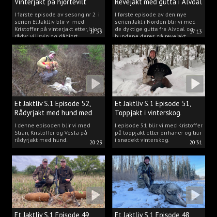
Vinterjakt på hjortevilt
Revejakt med gutta i Alvdal
I første episode av sesong nr 2 i
I første episode av den nye
serien Et Jaktliv blir vi med
serien Jakt i Norden blir vi med
Kristoffer på vinterjakt etter, hjort,
de dyktige gutta fra Alvdal og
17:59
17:13
rådyr, villsvin og dåhjort.
hundene deres på revejakt.
Et Jaktliv S.1 Episode 52,
Et Jaktliv S.1 Episode 51,
Rådyrjakt med hund med
Toppjakt i vinterskog.
Stian, Kristoffer og Vesla
I denne episoden blir vi med
I episode 51 blir vi med Kristoffer
Stian, Kristoffer og Vesla på
på toppjakt etter orrhaner og tiur
rådyrjakt med hund.
i snødekt vinterskog.
20:29
20:31
Et Jaktliv S.1 Episode 49,
Et Jaktliv S.1 Episode 48,