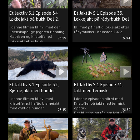
Et Jaktliv S.1 Episode 34
Et Jaktliv S.1 Episode 33.
Lokkejakt på bukk, Del 2.
Lokkejakt på rådyrbukk, Del
1.
I denne filmen blir vi med den
Bli med på heftig lokkejakt etter
lidenskapelige jegeren Henning
rådyrbukker i brunsten 2022.
Mathisen og Kristoffer på
23:19
26:41
lokkejakt etter bukk.
Et Jaktliv S.1 Episode 32,
Et Jaktliv S.1 Episode 31,
Bjørnejakt med hunder.
Jakt med termisk.
I denne filmen blir vi med
I denne episoden blir vi med
Kristoffer på heftig bjørnejakt
Kristoffer på jakt med termisk
med dyktige hunder.
opptikk.
23:45
28:59
Det blir tips og råd om jakt på
både rev, villsvin og hjort og
masse jakt.