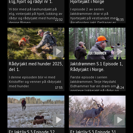
Elg, hjort og rådyr nr 1.
Hjortejakt i Norge
2025
Vi blir med på løshundjakt på
I episode 2 av serien
elg, vinterjakt på hjort, lokking av
Jaktdrømmen drar vi på
rådyr og rådyrjakt med hund i
hjortejakt på vestlandet med
22:32
45:35
denne filmen.
Åkrafjorden jakt. Deltager er
Michelle Sofi Thomassen.
Rådyrjakt med hunder 2025,
Jaktdrømmen S.1 Episode 1,
del 1.
Rådyrjakt i Norge.
I denne episoden blir vi med
Første episode i serien
Kristoffer og venner på rådyrjakt
Jaktdrømmen. Terje Høydahl
med hunder.
Eidhammer har en drøm om å
17:55
45:24
oppleve lokkejakt på rådyr og
målet vårt er å gjøre den
drømmen til virkelighet.
Et Jaktliv S.3 Episode 32,
Et Jaktliv S.3 Episode 31,