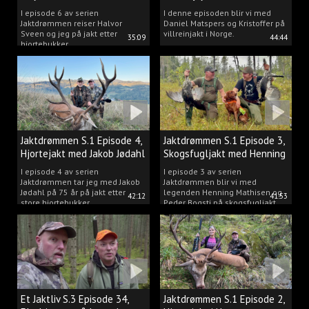
Matspers.
I episode 6 av serien
I denne episoden blir vi med
Jaktdrømmen reiser Halvor
Daniel Matspers og Kristoffer på
Sveen og jeg på jakt etter
villreinjakt i Norge.
35:09
44:44
hjortebukker.
Jaktdrømmen S.1 Episode 4,
Jaktdrømmen S.1 Episode 3,
Hjortejakt med Jakob Jødahl
Skogsfugljakt med Henning
og Peder
I episode 4 av serien
I episode 3 av serien
Jaktdrømmen tar jeg med Jakob
Jaktdrømmen blir vi med
Jødahl på 75 år på jakt etter
legenden Henning Mathisen og
42:12
41:53
store hjortebukker.
Peder Bogsti på skogsfugljakt.
Et Jaktliv S.3 Episode 34,
Jaktdrømmen S.1 Episode 2,