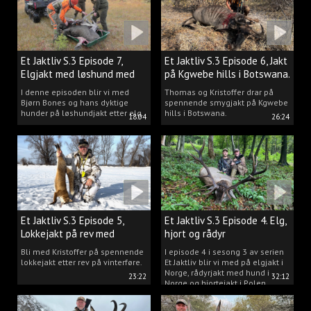
Et Jaktliv S.3 Episode 7,
Et Jaktliv S.3 Episode 6, Jakt
Elgjakt med løshund med
på Kgwebe hills i Botswana.
Bjørn Bones.
I denne episoden blir vi med
Thomas og Kristoffer drar på
Bjørn Bones og hans dyktige
spennende smygjakt på Kgwebe
hunder på løshundjakt etter elg.
hills i Botswana.
18:04
26:24
Et Jaktliv S.3 Episode 5,
Et Jaktliv S.3 Episode 4. Elg,
Lokkejakt på rev med
hjort og rådyr
Kristoffer Clausen
Bli med Kristoffer på spennende
I episode 4 i sesong 3 av serien
lokkejakt etter rev på vinterføre.
Et Jaktliv blir vi med på elgjakt i
Norge, rådyrjakt med hund i
23:22
32:12
Norge og hjortejakt i Polen.