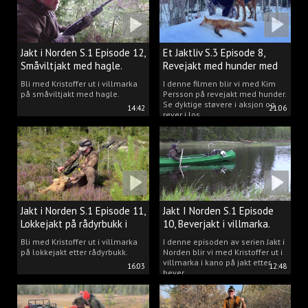
Jakt i Norden S.1 Episode 12,
Et Jaktliv S.3 Episode 8,
Småviltjakt med hagle.
Revejakt med hunder med
Kim Persson.
Bli med Kristoffer ut i villmarka
I denne filmen blir vi med Kim
på småviltjakt med hagle.
Persson på revejakt med hunder.
Se dyktige støvere i aksjon og
14:42
21:06
rever i los.
Jakt i Norden S.1 Episode 11,
Jakt I Norden S.1 Episode
Lokkejakt på rådyrbukk i
10, Beverjakt i villmarka.
villmarka.
Bli med Kristoffer ut i villmarka
I denne episoden av serien Jakt i
på lokkejakt etter rådyrbukk.
Norden blir vi med Kristoffer ut i
villmarka i kano på jakt etter
16:03
12:48
bever.