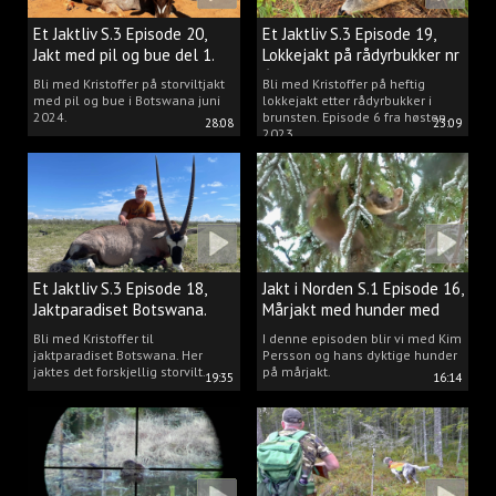
Et Jaktliv S.3 Episode 20,
Et Jaktliv S.3 Episode 19,
Jakt med pil og bue del 1.
Lokkejakt på rådyrbukker nr
6
Bli med Kristoffer på storviltjakt
Bli med Kristoffer på heftig
med pil og bue i Botswana juni
lokkejakt etter rådyrbukker i
2024.
brunsten. Episode 6 fra høsten
28:08
23:09
2023.
Et Jaktliv S.3 Episode 18,
Jakt i Norden S.1 Episode 16,
Jaktparadiset Botswana.
Mårjakt med hunder med
Kim Persson
Bli med Kristoffer til
I denne episoden blir vi med Kim
jaktparadiset Botswana. Her
Persson og hans dyktige hunder
jaktes det forskjellig storvilt.
på mårjakt.
19:35
16:14