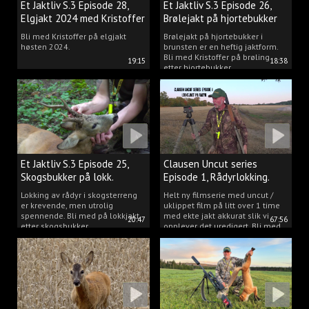
Et Jaktliv S.3 Episode 28,
Et Jaktliv S.3 Episode 26,
Elgjakt 2024 med Kristoffer
Brølejakt på hjortebukker
Clausen
med Kristoffer Clausen
Bli med Kristoffer på elgjakt
Brølejakt på hjortebukker i
høsten 2024.
brunsten er en heftig jaktform.
Bli med Kristoffer på brøling
19:15
18:38
etter hjortebukker.
Et Jaktliv S.3 Episode 25,
Clausen Uncut series
Skogsbukker på lokk.
Episode 1, Rådyrlokking.
Lokking av rådyr i skogsterreng
Helt ny filmserie med uncut /
er krevende, men utrolig
uklippet film på litt over 1 time
spennende. Bli med på lokkjakt
med ekte jakt akkurat slik vi
20:47
67:56
etter skogsbukker.
opplever det uredigert. Bli med
Kristoffer og opplev akkurat det
vi gjør når vi er ute og lokker
rådyr.