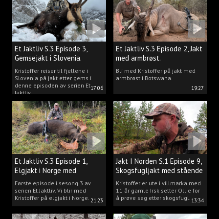
Et Jaktliv S.3 Episode 3,
Et Jaktliv S.3 Episode 2, Jakt
Gemsejakt i Slovenia.
med armbrøst.
Kristoffer reiser til fjellene i
Bli med Kristoffer på jakt med
Slovenia på jakt etter gems i
armbrøst i Botswana.
denne episoden av serien Et
17:06
19:27
Jaktliv.
Et Jaktliv S.3 Episode 1,
Jakt I Norden S.1 Episode 9,
Elgjakt i Norge med
Skogsfugljakt med stående
Kristoffer Clausen
hund.
Første episode i sesong 3 av
Kristoffer er ute i villmarka med
serien Et Jaktliv. Vi blir med
11 år gamle Irsk setter Ollie for
Kristoffer på elgjakt i Norge.
å prøve seg etter skogsfugl.
21:23
13:34