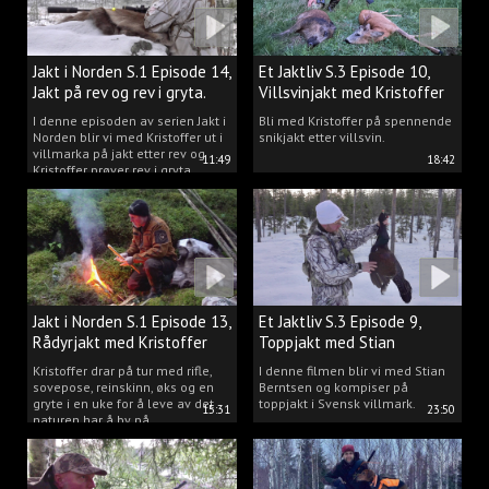
Jakt i Norden S.1 Episode 14,
Et Jaktliv S.3 Episode 10,
Jakt på rev og rev i gryta.
Villsvinjakt med Kristoffer
I denne episoden av serien Jakt i
Bli med Kristoffer på spennende
Norden blir vi med Kristoffer ut i
snikjakt etter villsvin.
villmarka på jakt etter rev og
11:49
18:42
Kristoffer prøver rev i gryta.
Jakt i Norden S.1 Episode 13,
Et Jaktliv S.3 Episode 9,
Rådyrjakt med Kristoffer
Toppjakt med Stian
Clausen
Berntsen
Kristoffer drar på tur med rifle,
I denne filmen blir vi med Stian
sovepose, reinskinn, øks og en
Berntsen og kompiser på
gryte i en uke for å leve av det
toppjakt i Svensk villmark.
15:31
23:50
naturen har å by på.