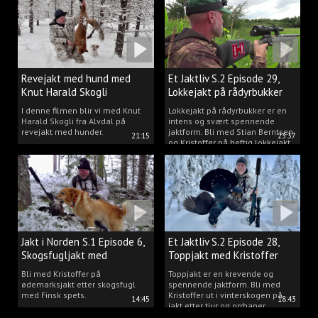
Revejakt med hund med
Et Jaktliv S.2 Episode 29,
Knut Harald Skogli
Lokkejakt på rådyrbukker
med Stian og Kristoffer
I denne filmen blir vi med Knut
Lokkejakt på rådyrbukker er en
Harald Skogli fra Alvdal på
intens og svært spennende
revejakt med hunder.
jaktform. Bli med Stian Berntsen
21:15
23:37
og Kristoffer på heftig lokkejakt.
Jakt i Norden S.1 Episode 6,
Et Jaktliv S.2 Episode 28,
Skogsfugljakt med
Toppjakt med Kristoffer
spetshund.
Clausen
Bli med Kristoffer på
Toppjakt er en krevende og
ødemarksjakt etter skogsfugl
spennende jaktform. Bli med
med Finsk spets.
Kristoffer ut i vinterskogen på
14:45
18:43
jakt etter tiur og orrhaner.