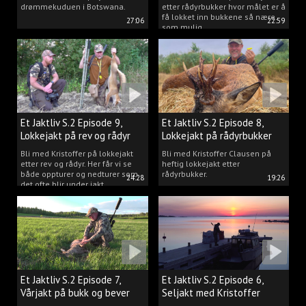
drømmekuduen i Botswana.
etter rådyrbukker hvor målet er å
få lokket inn bukkene så nære
27:06
22:59
som mulig.
Et Jaktliv S.2 Episode 9,
Et Jaktliv S.2 Episode 8,
Lokkejakt på rev og rådyr
Lokkejakt på rådyrbukker
med Kristoffer Clausen
2023 nr. 1
Bli med Kristoffer på lokkejakt
Bli med Kristoffer Clausen på
etter rev og rådyr. Her får vi se
heftig lokkejakt etter
både oppturer og nedturer som
rådyrbukker.
24:28
19:26
det ofte blir under jakt.
Et Jaktliv S.2 Episode 7,
Et Jaktliv S.2 Episode 6,
Vårjakt på bukk og bever
Seljakt med Kristoffer
Clausen