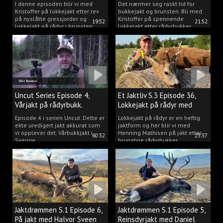
2025.
I denne episoden blir vi med
Det nærmer seg raskt tid for
Kristoffer på lokkejakt etter rev
bukkejakt og brunsten. Bli med
på nyslåtte gressjorder og
Kristoffer på spennende
19:52
21:52
lokkejakt på rådyr i brunsten.
lokkejakt etter rådyrbukker.
Uncut Series Episode 4,
Et Jaktliv S.3 Episode 36,
Vårjakt på rådyrbukk.
Lokkejakt på rådyr med
Henning Mathisen
Episode 4 i serien Uncut. Dette er
Lokkejakt på rådyr er en heftig
ekte uredigert jakt akkurat som
jaktform og her blir vi med
vi opplever det. Vårbukkjakt i
Henning Mathisen på jakt etter
60:32
23:37
Sverige.
brunstige rådyrbukker.
Jaktdrømmen S.1 Episode 6,
Jaktdrømmen S.1 Episode 5,
På jakt med Halvor Sveen
Reinsdyrjakt med Daniel