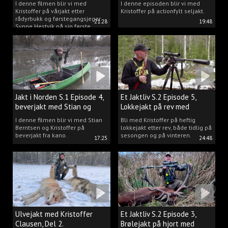
I denne filmen blir vi med
I denne episoden blir vi med
Kristoffer på vårjakt etter
Kristoffer på actionfylt seljakt.
rådyrbukk og førstegangsjeger
21:28
19:48
Synne Hestvik på sin første
beverjakt.
Jakt i Norden S.1 Episode 4,
Et Jaktliv S.2 Episode 5,
beverjakt med Stian og
Lokkejakt på rev med
Kristoffer
Kristoffer Clausen
I denne filmen blir vi med Stian
Bli med Kristoffer på heftig
Berntsen og Kristoffer på
lokkejakt etter rev, både tidlig på
beverjakt fra kano.
sesongen og på vinteren.
17:25
24:48
Ulvejakt med Kristoffer
Et Jaktliv S.2 Episode 3,
Clausen, Del 2.
Brølejakt på hjort med