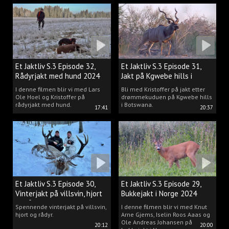
målet vårt er å gjøre den
drømmen til virkelighet.
Et Jaktliv S.3 Episode 32,
Et Jaktliv S.3 Episode 31,
Rådyrjakt med hund 2024
Jakt på Kgwebe hills i
Botswana
I denne filmen blir vi med Lars
Bli med Kristoffer på jakt etter
Ole Hoel og Kristoffer på
drømmekuduen på Kgwebe hills
rådyrjakt med hund.
i Botswana.
17:41
20:37
Et Jaktliv S.3 Episode 30,
Et Jaktliv S.3 Episode 29,
Vinterjakt på villsvin, hjort
Bukkejakt i Norge 2024
og rådyr.
Spennende vinterjakt på villsvin,
I denne filmen blir vi med Knut
hjort og rådyr.
Arne Gjems, Iselin Roos Aaas og
Ole Andreas Johansen på
20:12
20:00