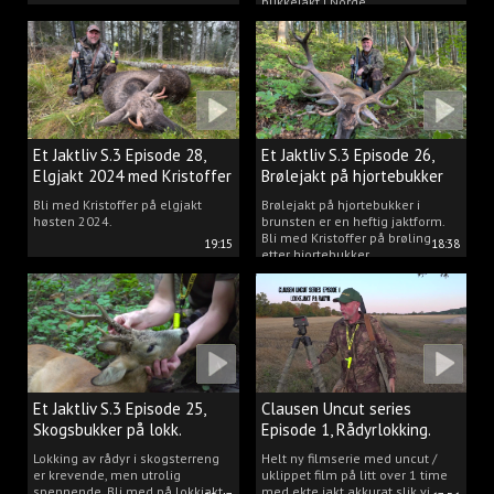
bukkejakt i Norge.
Et Jaktliv S.3 Episode 28,
Et Jaktliv S.3 Episode 26,
Elgjakt 2024 med Kristoffer
Brølejakt på hjortebukker
Clausen
med Kristoffer Clausen
Bli med Kristoffer på elgjakt
Brølejakt på hjortebukker i
høsten 2024.
brunsten er en heftig jaktform.
Bli med Kristoffer på brøling
19:15
18:38
etter hjortebukker.
Et Jaktliv S.3 Episode 25,
Clausen Uncut series
Skogsbukker på lokk.
Episode 1, Rådyrlokking.
Lokking av rådyr i skogsterreng
Helt ny filmserie med uncut /
er krevende, men utrolig
uklippet film på litt over 1 time
spennende. Bli med på lokkjakt
med ekte jakt akkurat slik vi