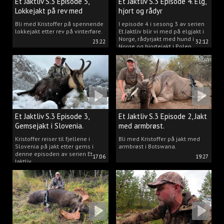
Et Jaktliv S.3 Episode 5,
Et Jaktliv S.3 Episode 4. Elg,
Lokkejakt på rev med
hjort og rådyr
Kristoffer Clausen
Bli med Kristoffer på spennende
I episode 4 i sesong 3 av serien
lokkejakt etter rev på vinterføre.
Et Jaktliv blir vi med på elgjakt i
Norge, rådyrjakt med hund i
23:22
32:12
Norge og hjortejakt i Polen.
Et Jaktliv S.3 Episode 3,
Et Jaktliv S.3 Episode 2, Jakt
Gemsejakt i Slovenia.
med armbrøst.
Kristoffer reiser til fjellene i
Bli med Kristoffer på jakt med
Slovenia på jakt etter gems i
armbrøst i Botswana.
denne episoden av serien Et
17:06
19:27
Jaktliv.