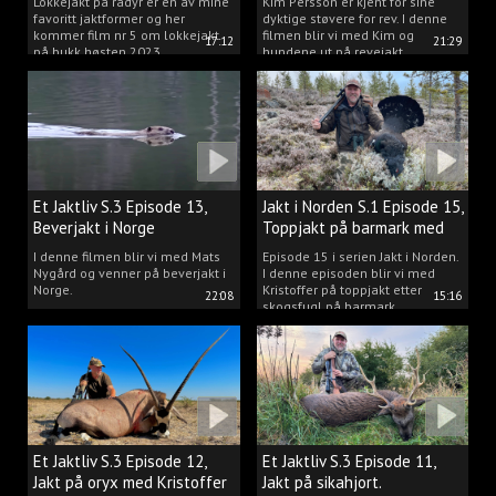
Lokkejakt på rådyr er en av mine
Kim Persson er kjent for sine
favoritt jaktformer og her
dyktige støvere for rev. I denne
kommer film nr 5 om lokkejakt
filmen blir vi med Kim og
17:12
21:29
på bukk høsten 2023.
hundene ut på revejakt.
Et Jaktliv S.3 Episode 13,
Jakt i Norden S.1 Episode 15,
Beverjakt i Norge
Toppjakt på barmark med
Kristoffer Clausen
I denne filmen blir vi med Mats
Episode 15 i serien Jakt i Norden.
Nygård og venner på beverjakt i
I denne episoden blir vi med
Norge.
Kristoffer på toppjakt etter
22:08
15:16
skogsfugl på barmark.
Et Jaktliv S.3 Episode 12,
Et Jaktliv S.3 Episode 11,
Jakt på oryx med Kristoffer
Jakt på sikahjort.