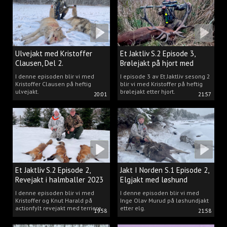
Ulvejakt med Kristoffer
Et Jaktliv S.2 Episode 3,
Clausen, Del 2.
Brølejakt på hjort med
Kristoffer Clausen
I denne episoden blir vi med
I episode 3 av Et Jaktliv sesong 2
Kristoffer Clausen på heftig
blir vi med Kristoffer på heftig
ulvejakt.
brølejakt etter hjort.
20:01
21:57
Et Jaktliv S.2 Episode 2,
Jakt I Norden S.1 Episode 2,
Revejakt i halmballer 2023
Elgjakt med løshund
I denne episoden blir vi med
I denne episoden blir vi med
Kristoffer og Knut Harald på
Inge Olav Murud på løshundjakt
actionfylt revejakt med terriere.
etter elg.
19:58
21:58