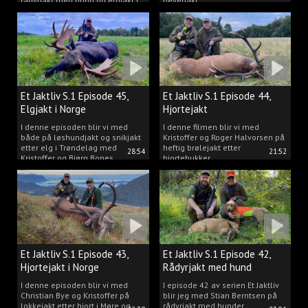
rådyrjakt med hund og elgjakt i
beverjakt.
Trøndelag.
Et Jaktliv S.1 Episode 45,
Et Jaktliv S.1 Episode 44,
Elgjakt i Norge
Hjortejakt
I denne episoden blir vi med
I denne filmen blir vi med
både på løshundjakt og snikjakt
Kristoffer og Roger Halvorsen på
etter elg i Trøndelag med
heftig brølejakt etter
28:54
21:52
Kristoffer og Bjørn Bones
hjortebukker.
Et Jaktliv S.1 Episode 43,
Et Jaktliv S.1 Episode 42,
Hjortejakt i Norge
Rådyrjakt med hund
I denne episoden blir vi med
I episode 42 av serien Et Jaktliv
Christian Bye og Kristoffer på
blir jeg med Stian Berntsen på
lokkejakt etter hjort i Møre og
rådyrjakt med hunder.