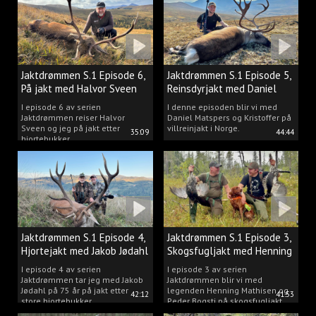
Jaktdrømmen S.1 Episode 6,
Jaktdrømmen S.1 Episode 5,
På jakt med Halvor Sveen
Reinsdyrjakt med Daniel
Matspers.
I episode 6 av serien
I denne episoden blir vi med
Jaktdrømmen reiser Halvor
Daniel Matspers og Kristoffer på
Sveen og jeg på jakt etter
villreinjakt i Norge.
35:09
44:44
hjortebukker.
Jaktdrømmen S.1 Episode 4,
Jaktdrømmen S.1 Episode 3,
Hjortejakt med Jakob Jødahl
Skogsfugljakt med Henning
og Peder
I episode 4 av serien
I episode 3 av serien
Jaktdrømmen tar jeg med Jakob
Jaktdrømmen blir vi med
Jødahl på 75 år på jakt etter
legenden Henning Mathisen og
42:12
41:53
store hjortebukker.
Peder Bogsti på skogsfugljakt.