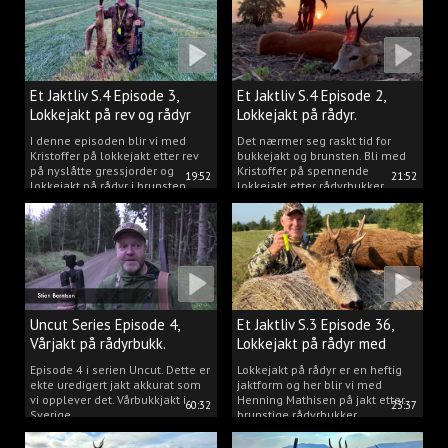
Et Jaktliv S.4 Episode 3,
Et Jaktliv S.4 Episode 2,
Lokkejakt på rev og rådyr
Lokkejakt på rådyr.
2025.
I denne episoden blir vi med
Det nærmer seg raskt tid for
Kristoffer på lokkejakt etter rev
bukkejakt og brunsten. Bli med
på nyslåtte gressjorder og
Kristoffer på spennende
19:52
21:52
lokkejakt på rådyr i brunsten.
lokkejakt etter rådyrbukker.
Uncut Series Episode 4,
Et Jaktliv S.3 Episode 36,
Vårjakt på rådyrbukk.
Lokkejakt på rådyr med
Henning Mathisen
Episode 4 i serien Uncut. Dette er
Lokkejakt på rådyr er en heftig
ekte uredigert jakt akkurat som
jaktform og her blir vi med
vi opplever det. Vårbukkjakt i
Henning Mathisen på jakt etter
60:32
23:37
Sverige.
brunstige rådyrbukker.