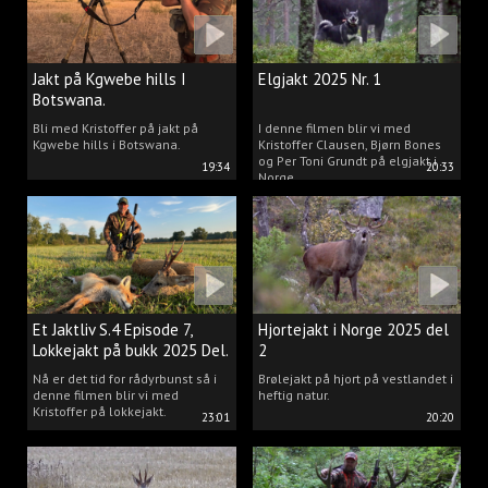
Jakt på Kgwebe hills I
Elgjakt 2025 Nr. 1
Botswana.
Bli med Kristoffer på jakt på
I denne filmen blir vi med
Kgwebe hills i Botswana.
Kristoffer Clausen, Bjørn Bones
og Per Toni Grundt på elgjakt i
19:34
20:33
Norge.
Et Jaktliv S.4 Episode 7,
Hjortejakt i Norge 2025 del
Lokkejakt på bukk 2025 Del.
2
2
Nå er det tid for rådyrbunst så i
Brølejakt på hjort på vestlandet i
denne filmen blir vi med
heftig natur.
Kristoffer på lokkejakt.
23:01
20:20