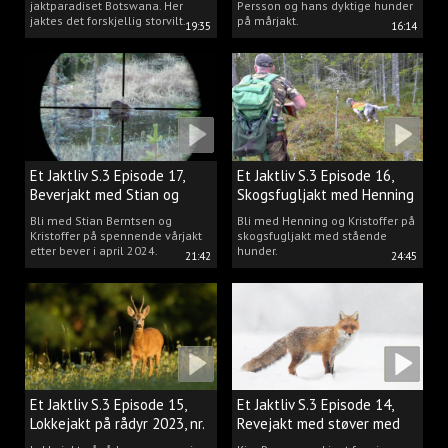
jaktparadiset Botswana. Her
Persson og hans dyktige hunder
jaktes det forskjellig storvilt.
på mårjakt.
19:35
16:14
Et Jaktliv S.3 Episode 17,
Et Jaktliv S.3 Episode 16,
Beverjakt med Stian og
Skogsfugljakt med Henning
Kristoffer
Mathisen
Bli med Stian Berntsen og
Bli med Henning og Kristoffer på
Kristoffer på spennende vårjakt
skogsfugljakt med stående
etter bever i april 2024.
hunder.
21:42
24:45
Et Jaktliv S.3 Episode 15,
Et Jaktliv S.3 Episode 14,
Lokkejakt på rådyr 2023, nr.
Revejakt med støver med
5
Kim Persson