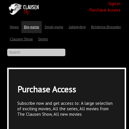
Sign in
Purchase Access
News
Big-game
Small-game
Jaktskyting
Bröderna Bravader
Clausen Show
Series
Purchase Access
Subscribe now and get access to: A large selection
of exciting movies, All the series, All movies from
The Clausen Show, All new movies