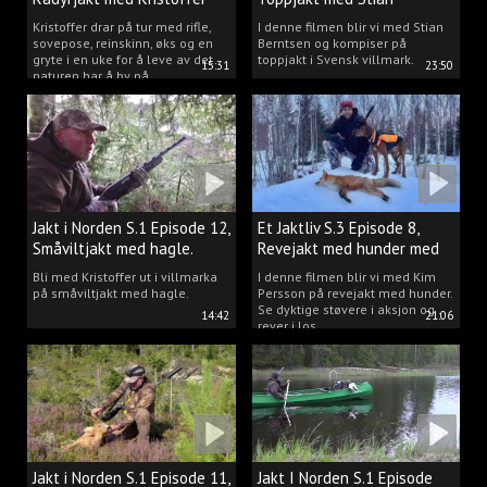
Clausen
Berntsen
Kristoffer drar på tur med rifle,
I denne filmen blir vi med Stian
sovepose, reinskinn, øks og en
Berntsen og kompiser på
gryte i en uke for å leve av det
toppjakt i Svensk villmark.
15:31
23:50
naturen har å by på.
Jakt i Norden S.1 Episode 12,
Et Jaktliv S.3 Episode 8,
Småviltjakt med hagle.
Revejakt med hunder med
Kim Persson.
Bli med Kristoffer ut i villmarka
I denne filmen blir vi med Kim
på småviltjakt med hagle.
Persson på revejakt med hunder.
Se dyktige støvere i aksjon og
14:42
21:06
rever i los.
Jakt i Norden S.1 Episode 11,
Jakt I Norden S.1 Episode