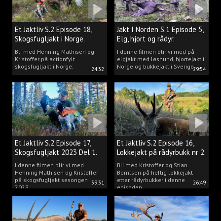
Et Jaktliv S.2 Episode 18,
Jakt I Norden S.1 Episode 5,
Skogsfugljakt i Norge.
Elg, hjort og rådyr.
Bli med Henning Mathisen og
I denne filmen blir vi med på
Kristoffer på actionfylt
elgjakt med løshund, hjortejakt i
skogsfugljakt i Norge.
Norge og bukkejakt i Sverige.
24:32
29:54
Et Jaktliv S.2 Episode 17,
Et Jaktliv S.2 Episode 16,
Skogsfugljakt 2023 Del 1.
Lokkejakt på rådyrbukk nr 2.
I denne filmen blir vi med
Bli med Kristoffer og Stian
Henning Mathisen og Kristoffer
Berntsen på heftig lokkejakt
på skogsfugljakt sesongen
etter rådyrbukker i denne
39:31
26:49
2023.
episoden.