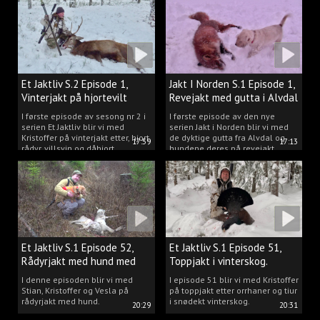
Et Jaktliv S.2 Episode 1,
Jakt I Norden S.1 Episode 1,
Vinterjakt på hjortevilt
Revejakt med gutta i Alvdal
I første episode av sesong nr 2 i
I første episode av den nye
serien Et Jaktliv blir vi med
serien Jakt i Norden blir vi med
Kristoffer på vinterjakt etter, hjort,
de dyktige gutta fra Alvdal og
17:59
17:13
rådyr, villsvin og dåhjort.
hundene deres på revejakt.
Et Jaktliv S.1 Episode 52,
Et Jaktliv S.1 Episode 51,
Rådyrjakt med hund med
Toppjakt i vinterskog.
Stian, Kristoffer og Vesla
I denne episoden blir vi med
I episode 51 blir vi med Kristoffer
Stian, Kristoffer og Vesla på
på toppjakt etter orrhaner og tiur
rådyrjakt med hund.
i snødekt vinterskog.
20:29
20:31