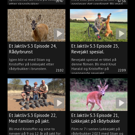
20:47
67:56
etter skogsbukker.
opplever det uredigert. Bli med
Kristoffer og opplev akkurat det
vi gjør når vi er ute og lokker
rådyr.
Et Jaktliv S.3 Episode 24,
Et Jaktliv S.3 Episode 23,
Rådyrbrunst
Revejakt spesial.
Igjen blir vi med Stian og
Revejakt spesial er tittel på
Kristoffer på lokkejakt etter
denne filmen. Bli med Knut
rådyrbukker i brunsten.
Harald og Kristoffer på
21:02
22:09
spennende revejakt.
Et Jaktliv S.3 Episode 22,
Et Jaktliv S.3 Episode 21,
Med familien på jakt.
Lokkejakt på rådyrbukker
med Stian og Kristoffer
Bli med Kristoffer og sine to
Film nr 7 i serien Lokkejakt på
nevøer på 9 og 12 år på jakt for
rådyrbukker 2023 med Stian og