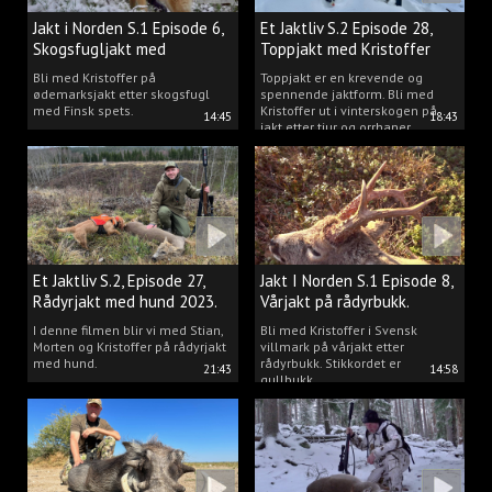
Jakt i Norden S.1 Episode 6,
Et Jaktliv S.2 Episode 28,
Skogsfugljakt med
Toppjakt med Kristoffer
spetshund.
Clausen
Bli med Kristoffer på
Toppjakt er en krevende og
ødemarksjakt etter skogsfugl
spennende jaktform. Bli med
med Finsk spets.
Kristoffer ut i vinterskogen på
14:45
18:43
jakt etter tiur og orrhaner.
Et Jaktliv S.2, Episode 27,
Jakt I Norden S.1 Episode 8,
Rådyrjakt med hund 2023.
Vårjakt på rådyrbukk.
I denne filmen blir vi med Stian,
Bli med Kristoffer i Svensk
Morten og Kristoffer på rådyrjakt
villmark på vårjakt etter
med hund.
rådyrbukk. Stikkordet er
21:43
14:58
gullbukk.