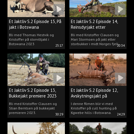
Et Jaktliv S.2 Episode 15, På
Et Jaktliv S.2 Episode 14,
jakt i Botswana
Reinsdyrjakt etter
storbukker.
Bli med Thomas Hestvik og
Bli med Kristoffer Clausen og
Kristoffer på storviltjakt i
Mari Stormoen på jakt etter
Botswana 2023
storbukker i midt Norges fjell.
25:17
20:34
Et Jaktliv S.2 Episode 13,
Et Jaktliv S.2 Episode 12,
Bukkejakt premiere 2023
Avskytningsjakt på
antiloper i Botswana
Bli med Kristoffer Clausen og
I denne filmen blir vi med
Stian Berntsen på bukkejakt
Kristoffer på cull hunting på
premieren 2023.
Kgwebe hills i Botswana.
30:29
24:29