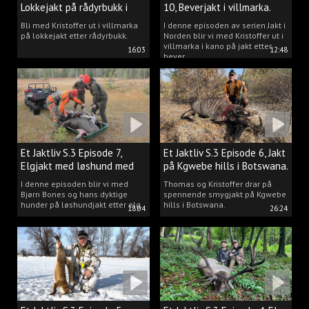
Lokkejakt på rådyrbukk i
10, Beverjakt i villmarka.
villmarka.
Bli med Kristoffer ut i villmarka
I denne episoden av serien Jakt i
på lokkejakt etter rådyrbukk.
Norden blir vi med Kristoffer ut i
villmarka i kano på jakt etter
16:03
12:48
bever.
Et Jaktliv S.3 Episode 7,
Et Jaktliv S.3 Episode 6, Jakt
Elgjakt med løshund med
på Kgwebe hills i Botswana.
Bjørn Bones.
I denne episoden blir vi med
Thomas og Kristoffer drar på
Bjørn Bones og hans dyktige
spennende smygjakt på Kgwebe
hunder på løshundjakt etter elg.
hills i Botswana.
18:04
26:24