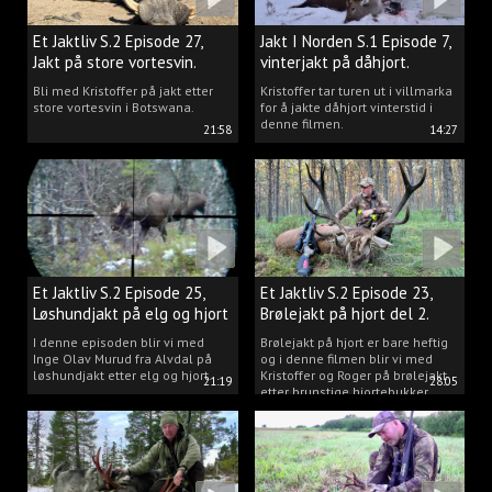
Et Jaktliv S.2 Episode 27,
Jakt I Norden S.1 Episode 7,
Jakt på store vortesvin.
vinterjakt på dåhjort.
Bli med Kristoffer på jakt etter
Kristoffer tar turen ut i villmarka
store vortesvin i Botswana.
for å jakte dåhjort vinterstid i
denne filmen.
21:58
14:27
Et Jaktliv S.2 Episode 25,
Et Jaktliv S.2 Episode 23,
Løshundjakt på elg og hjort
Brølejakt på hjort del 2.
i Norge.
I denne episoden blir vi med
Brølejakt på hjort er bare heftig
Inge Olav Murud fra Alvdal på
og i denne filmen blir vi med
løshundjakt etter elg og hjort.
Kristoffer og Roger på brølejakt
21:19
28:05
etter brunstige hjortebukker.