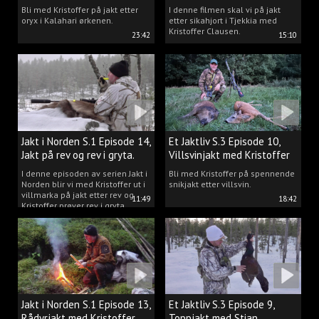
Clausen
Bli med Kristoffer på jakt etter
I denne filmen skal vi på jakt
oryx i Kalahari ørkenen.
etter sikahjort i Tjekkia med
Kristoffer Clausen.
23:42
15:10
Jakt i Norden S.1 Episode 14,
Et Jaktliv S.3 Episode 10,
Jakt på rev og rev i gryta.
Villsvinjakt med Kristoffer
I denne episoden av serien Jakt i
Bli med Kristoffer på spennende
Norden blir vi med Kristoffer ut i
snikjakt etter villsvin.
villmarka på jakt etter rev og
11:49
18:42
Kristoffer prøver rev i gryta.
Jakt i Norden S.1 Episode 13,
Et Jaktliv S.3 Episode 9,
Rådyrjakt med Kristoffer
Toppjakt med Stian