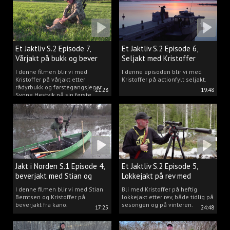
Et Jaktliv S.2 Episode 7,
Et Jaktliv S.2 Episode 6,
Vårjakt på bukk og bever
Seljakt med Kristoffer
Clausen
I denne filmen blir vi med
I denne episoden blir vi med
Kristoffer på vårjakt etter
Kristoffer på actionfylt seljakt.
rådyrbukk og førstegangsjeger
21:28
19:48
Synne Hestvik på sin første
beverjakt.
Jakt i Norden S.1 Episode 4,
Et Jaktliv S.2 Episode 5,
beverjakt med Stian og
Lokkejakt på rev med
Kristoffer
Kristoffer Clausen
I denne filmen blir vi med Stian
Bli med Kristoffer på heftig
Berntsen og Kristoffer på
lokkejakt etter rev, både tidlig på
beverjakt fra kano.
sesongen og på vinteren.
17:25
24:48