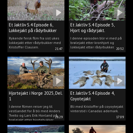
Et Jaktliv S.4 Episode 6,
Et Jaktliv S.4 Episode 5,
Lokkejakt på rådyrbukker
Hjort og rådyrjakt.
2025 Del.1
Rykende fersk film fra sist ukes
I denne episoden blir vi med på
lokkejakt etter rådyrbukker med
brølejakt etter kronhjort og
Kristoffer Clausen.
lokkejakt etter rådyrbukker.
21:47
20:52
Hjortejakt i Norge 2025, Del.
Et Jaktliv S.4 Episode 4,
1
Coyotejakt
I denne filmen reiser jeg til
Bli med Kristoffer på coyoytejakt
vestlandet for å bli med Anders
vinterstid i Canadas ødemark.
Tveito og Lars Erik Hovland på
28:29
17:09
brølejakt etter hjortebukker.