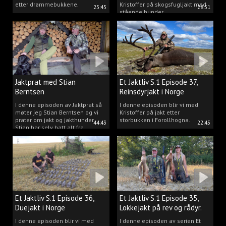
etter drømmebukkene.
Kristoffer på skogsfugljakt med
25:45
28:51
stående hunder.
Jaktprat med Stian
Et Jaktliv S.1 Episode 37,
Berntsen
Reinsdyrjakt i Norge
I denne episoden av Jaktprat så
I denne episoden blir vi med
møter jeg Stian Berntsen og vi
Kristoffer på jakt etter
prater om jakt og jakthunder.
storbukken i Forollhogna.
44:43
22:45
Stian har selv hatt alt fra
støvere, til elghunder,
rådyrhunder, spetser, apportører
og stående fuglehunder.
Et Jaktliv S.1 Episode 36,
Et Jaktliv S.1 Episode 35,
Duejakt i Norge
Lokkejakt på rev og rådyr.
I denne episoden blir vi med
I denne episoden av serien Et