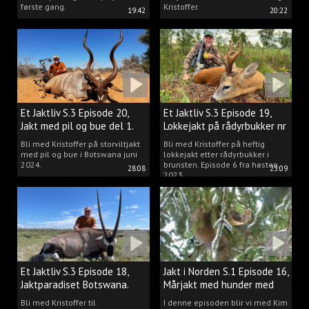
første gang.
Kristoffer.
19:42
20:22
Et Jaktliv S.3 Episode 20,
Et Jaktliv S.3 Episode 19,
Jakt med pil og bue del 1.
Lokkejakt på rådyrbukker nr
6
Bli med Kristoffer på storviltjakt
Bli med Kristoffer på heftig
med pil og bue i Botswana juni
lokkejakt etter rådyrbukker i
2024.
brunsten. Episode 6 fra høsten
28:08
23:09
2023.
Et Jaktliv S.3 Episode 18,
Jakt i Norden S.1 Episode 16,
Jaktparadiset Botswana.
Mårjakt med hunder med
Kim Persson
Bli med Kristoffer til
I denne episoden blir vi med Kim