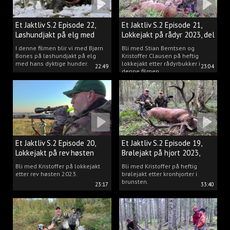
Et Jaktliv S.2 Episode 22,
Et Jaktliv S.2 Episode 21,
Løshundjakt på elg med
Lokkejakt på rådyr 2023, del
Bjørn Bones
3.
I denne filmen blir vi med Bjørn
Bli med Stian Berntsen og
Bones på løshundjakt på elg
Kristoffer Clausen på heftig
med hans dyktige hunder.
lokkejakt etter rådyrbukker i
22:49
23:04
denne filmen.
Et Jaktliv S.2 Episode 20,
Et Jaktliv S.2 Episode 19,
Lokkejakt på rev høsten
Brølejakt på hjort 2023,
2023.
del.1
Bli med Kristoffer på lokkejakt
Bli med Kristoffer på heftig
etter rev høsten 2023.
brølejakt etter kronhjorter i
brunsten.
23:17
33:40