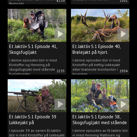
22:39
23:01
Romsdal.
Et Jaktliv S.1 Episode 41,
Et Jaktliv S.1 Episode 40,
Skogsfugljakt
Brølejakt på hjort.
I denne episoden blir vi med
I denne episoden blir vi med
Kristoffer og Henning på
Kristoffer på heftig lokkejakt
skogsfugljakt med stående
etter brølende kronhjorter i
22:33
29:54
fuglehunder.
brunsten.
Et Jaktliv S.1 Episode 39
Et Jaktliv S.1 Episode 38,
Lokkejakt på
Skogsfugljakt med stående
drømmebukkene
hunder.
I episode 39 av serien Et Jaktliv
I denne episoden av Et Jaktliv blir
blir vi med Kristoffer på lokkejakt
vi med Henning Mathisen og