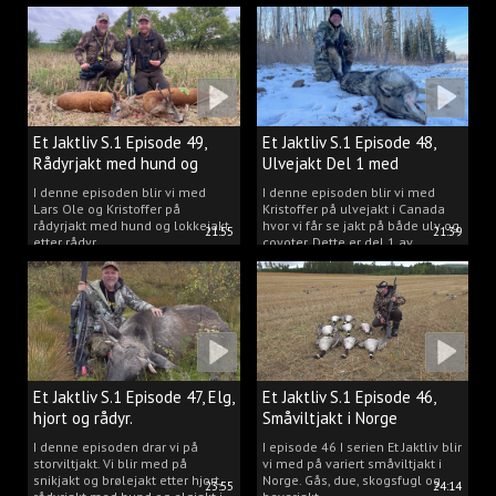
Et Jaktliv S.1 Episode 49,
Et Jaktliv S.1 Episode 48,
Rådyrjakt med hund og
Ulvejakt Del 1 med
lokkejakt.
Kristoffer Clausen.
I denne episoden blir vi med
I denne episoden blir vi med
Lars Ole og Kristoffer på
Kristoffer på ulvejakt i Canada
rådyrjakt med hund og lokkejakt
hvor vi får se jakt på både ulv og
21:55
21:39
etter rådyr.
coyoter. Dette er del 1 av
ulvejakten.
Et Jaktliv S.1 Episode 47, Elg,
Et Jaktliv S.1 Episode 46,
hjort og rådyr.
Småviltjakt i Norge
I denne episoden drar vi på
I episode 46 I serien Et Jaktliv blir
storviltjakt. Vi blir med på
vi med på variert småviltjakt i
snikjakt og brølejakt etter hjort,
Norge. Gås, due, skogsfugl og
23:55
24:14