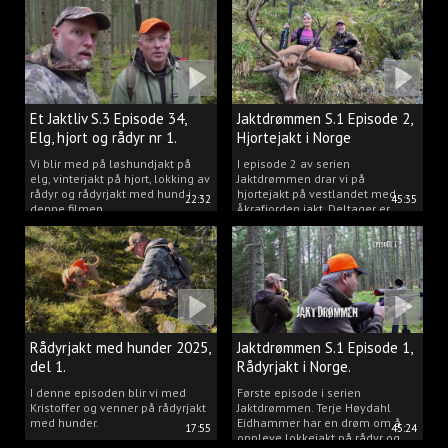
Et Jaktliv S.3 Episode 34,
Jaktdrømmen S.1 Episode 2,
Elg, hjort og rådyr nr 1.
Hjortejakt i Norge
2025
Vi blir med på løshundjakt på
I episode 2 av serien
elg, vinterjakt på hjort, lokking av
Jaktdrømmen drar vi på
rådyr og rådyrjakt med hund i
hjortejakt på vestlandet med
22:32
45:35
denne filmen.
Åkrafjorden jakt. Deltager er
Michelle Sofi Thomassen.
Rådyrjakt med hunder 2025,
Jaktdrømmen S.1 Episode 1,
del 1.
Rådyrjakt i Norge.
I denne episoden blir vi med
Første episode i serien
Kristoffer og venner på rådyrjakt
Jaktdrømmen. Terje Høydahl
med hunder.
Eidhammer har en drøm om å
17:55
45:24
oppleve lokkejakt på rådyr og