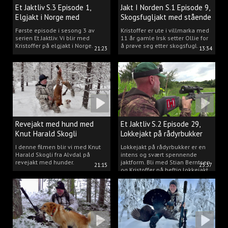
Et Jaktliv S.3 Episode 1,
Jakt I Norden S.1 Episode 9,
Elgjakt i Norge med
Skogsfugljakt med stående
Kristoffer Clausen
hund.
Første episode i sesong 3 av
Kristoffer er ute i villmarka med
serien Et Jaktliv. Vi blir med
11 år gamle Irsk setter Ollie for
Kristoffer på elgjakt i Norge.
å prøve seg etter skogsfugl.
21:23
13:34
Revejakt med hund med
Et Jaktliv S.2 Episode 29,
Knut Harald Skogli
Lokkejakt på rådyrbukker
med Stian og Kristoffer
I denne filmen blir vi med Knut
Lokkejakt på rådyrbukker er en
Harald Skogli fra Alvdal på
intens og svært spennende
revejakt med hunder.
jaktform. Bli med Stian Berntsen
21:15
23:37
og Kristoffer på heftig lokkejakt.