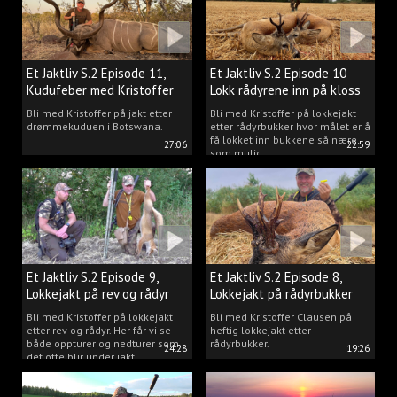
Et Jaktliv S.2 Episode 11,
Et Jaktliv S.2 Episode 10
Kudufeber med Kristoffer
Lokk rådyrene inn på kloss
Clausen
hold.
Bli med Kristoffer på jakt etter
Bli med Kristoffer på lokkejakt
drømmekuduen i Botswana.
etter rådyrbukker hvor målet er å
få lokket inn bukkene så nære
27:06
22:59
som mulig.
Et Jaktliv S.2 Episode 9,
Et Jaktliv S.2 Episode 8,
Lokkejakt på rev og rådyr
Lokkejakt på rådyrbukker
med Kristoffer Clausen
2023 nr. 1
Bli med Kristoffer på lokkejakt
Bli med Kristoffer Clausen på
etter rev og rådyr. Her får vi se
heftig lokkejakt etter
både oppturer og nedturer som
rådyrbukker.
24:28
19:26
det ofte blir under jakt.