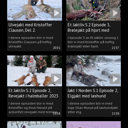
Ulvejakt med Kristoffer
Et Jaktliv S.2 Episode 3,
Clausen, Del 2.
Brølejakt på hjort med
Kristoffer Clausen
I denne episoden blir vi med
I episode 3 av Et Jaktliv sesong 2
Kristoffer Clausen på heftig
blir vi med Kristoffer på heftig
ulvejakt.
brølejakt etter hjort.
20:01
21:57
Et Jaktliv S.2 Episode 2,
Jakt I Norden S.1 Episode 2,
Revejakt i halmballer 2023
Elgjakt med løshund
I denne episoden blir vi med
I denne episoden blir vi med
Kristoffer og Knut Harald på
Inge Olav Murud på løshundjakt
actionfylt revejakt med terriere.
etter elg.
19:58
21:58