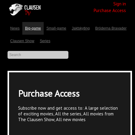
Sign in
Purchase Access
News
Big-game
Small-game
Jaktskyting
Bröderna Bravader
Clausen Show
Series
Purchase Access
Subscribe now and get access to: A large selection
of exciting movies, All the series, All movies from
The Clausen Show, All new movies