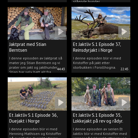
stående hunder.
Jaktprat med Stian
Et Jaktliv S.1 Episode 37,
Berntsen
Reinsdyrjakt i Norge
I denne episoden av Jaktprat så
I denne episoden blir vi med
møter jeg Stian Berntsen og vi
Kristoffer på jakt etter
prater om jakt og jakthunder.
storbukken i Forollhogna.
44:43
22:45
Stian har selv hatt alt fra
støvere, til elghunder,
rådyrhunder, spetser, apportører
og stående fuglehunder.
Et Jaktliv S.1 Episode 36,
Et Jaktliv S.1 Episode 35,
Duejakt i Norge
Lokkejakt på rev og rådyr.
I denne episoden blir vi med
I denne episoden av serien Et
Henning Mathisen og Kristoffer
Jaktliv blir vi med Kristoffer med