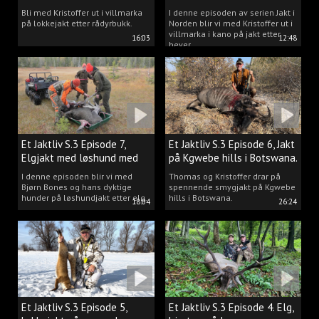
villmarka.
Bli med Kristoffer ut i villmarka
I denne episoden av serien Jakt i
på lokkejakt etter rådyrbukk.
Norden blir vi med Kristoffer ut i
villmarka i kano på jakt etter
16:03
12:48
bever.
Et Jaktliv S.3 Episode 7,
Et Jaktliv S.3 Episode 6, Jakt
Elgjakt med løshund med
på Kgwebe hills i Botswana.
Bjørn Bones.
I denne episoden blir vi med
Thomas og Kristoffer drar på
Bjørn Bones og hans dyktige
spennende smygjakt på Kgwebe
hunder på løshundjakt etter elg.
hills i Botswana.
18:04
26:24
Et Jaktliv S.3 Episode 5,
Et Jaktliv S.3 Episode 4. Elg,