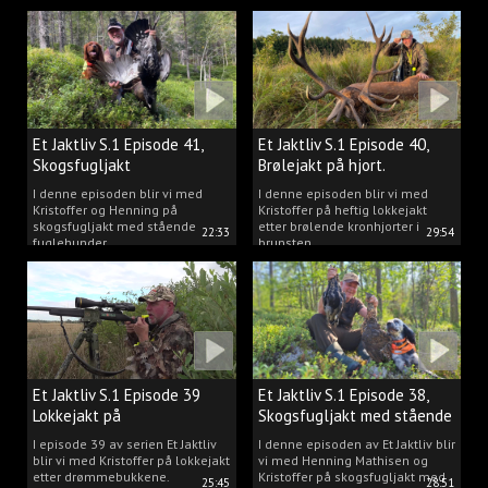
Et Jaktliv S.1 Episode 41,
Et Jaktliv S.1 Episode 40,
Skogsfugljakt
Brølejakt på hjort.
I denne episoden blir vi med
I denne episoden blir vi med
Kristoffer og Henning på
Kristoffer på heftig lokkejakt
skogsfugljakt med stående
etter brølende kronhjorter i
22:33
29:54
fuglehunder.
brunsten.
Et Jaktliv S.1 Episode 39
Et Jaktliv S.1 Episode 38,
Lokkejakt på
Skogsfugljakt med stående
drømmebukkene
hunder.
I episode 39 av serien Et Jaktliv
I denne episoden av Et Jaktliv blir
blir vi med Kristoffer på lokkejakt
vi med Henning Mathisen og
etter drømmebukkene.
Kristoffer på skogsfugljakt med
25:45
28:51