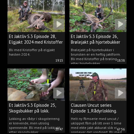
Et Jaktliv S.3 Episode 28,
Et Jaktliv S.3 Episode 26,
Elgjakt 2024 med Kristoffer
Brølejakt på hjortebukker
Clausen
med Kristoffer Clausen
Bli med Kristoffer på elgjakt
Brølejakt på hjortebukker i
høsten 2024.
brunsten er en heftig jaktform.
Bli med Kristoffer på brøling
19:15
18:38
etter hjortebukker.
Et Jaktliv S.3 Episode 25,
Clausen Uncut series
Skogsbukker på lokk.
Episode 1, Rådyrlokking.
Lokking av rådyr i skogsterreng
Helt ny filmserie med uncut /
er krevende, men utrolig
uklippet film på litt over 1 time
spennende. Bli med på lokkjakt
med ekte jakt akkurat slik vi
20:47
67:56
etter skogsbukker.
opplever det uredigert. Bli med