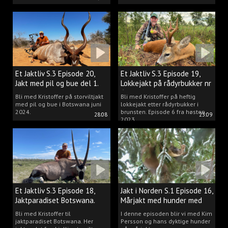
Et Jaktliv S.3 Episode 20,
Et Jaktliv S.3 Episode 19,
Jakt med pil og bue del 1.
Lokkejakt på rådyrbukker nr
6
Bli med Kristoffer på storviltjakt
Bli med Kristoffer på heftig
med pil og bue i Botswana juni
lokkejakt etter rådyrbukker i
2024.
brunsten. Episode 6 fra høsten
28:08
23:09
2023.
Et Jaktliv S.3 Episode 18,
Jakt i Norden S.1 Episode 16,
Jaktparadiset Botswana.
Mårjakt med hunder med
Kim Persson
Bli med Kristoffer til
I denne episoden blir vi med Kim
jaktparadiset Botswana. Her
Persson og hans dyktige hunder