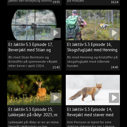
jaktes det forskjellig storvilt.
på mårjakt.
19:35
16:14
Et Jaktliv S.3 Episode 17,
Et Jaktliv S.3 Episode 16,
Beverjakt med Stian og
Skogsfugljakt med Henning
Kristoffer
Mathisen
Bli med Stian Berntsen og
Bli med Henning og Kristoffer på
Kristoffer på spennende vårjakt
skogsfugljakt med stående
etter bever i april 2024.
hunder.
21:42
24:45
Et Jaktliv S.3 Episode 15,
Et Jaktliv S.3 Episode 14,
Lokkejakt på rådyr 2023, nr.
Revejakt med støver med
5
Kim Persson
Lokkejakt på rådyr er en av mine
Kim Persson er kjent for sine
favoritt jaktformer og her
dyktige støvere for rev. I denne