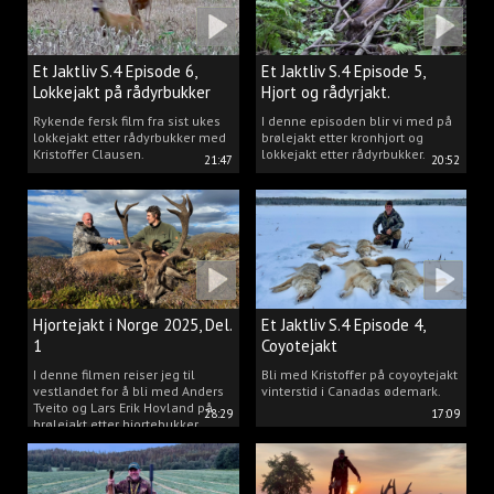
Et Jaktliv S.4 Episode 6,
Et Jaktliv S.4 Episode 5,
Lokkejakt på rådyrbukker
Hjort og rådyrjakt.
2025 Del.1
Rykende fersk film fra sist ukes
I denne episoden blir vi med på
lokkejakt etter rådyrbukker med
brølejakt etter kronhjort og
Kristoffer Clausen.
lokkejakt etter rådyrbukker.
21:47
20:52
Hjortejakt i Norge 2025, Del.
Et Jaktliv S.4 Episode 4,
1
Coyotejakt
I denne filmen reiser jeg til
Bli med Kristoffer på coyoytejakt
vestlandet for å bli med Anders
vinterstid i Canadas ødemark.
Tveito og Lars Erik Hovland på
28:29
17:09
brølejakt etter hjortebukker.