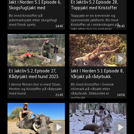
Jakt i Norden S.1 Episode 6,
Et Jaktliv S.2 Episode 28,
Skogsfugljakt med
Toppjakt med Kristoffer
spetshund.
Clausen
Bli med Kristoffer på
Toppjakt er en krevende og
ødemarksjakt etter skogsfugl
spennende jaktform. Bli med
med Finsk spets.
Kristoffer ut i vinterskogen på
14:45
18:43
jakt etter tiur og orrhaner.
Et Jaktliv S.2, Episode 27,
Jakt I Norden S.1 Episode 8,
Rådyrjakt med hund 2023.
Vårjakt på rådyrbukk.
I denne filmen blir vi med Stian,
Bli med Kristoffer i Svensk
Morten og Kristoffer på rådyrjakt
villmark på vårjakt etter
med hund.
rådyrbukk. Stikkordet er
21:43
14:58
gullbukk.