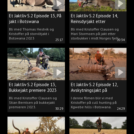
Et Jaktliv S.2 Episode 15, På
Et Jaktliv S.2 Episode 14,
jakt i Botswana
Reinsdyrjakt etter
storbukker.
Bli med Thomas Hestvik og
Bli med Kristoffer Clausen og
Kristoffer på storviltjakt i
Mari Stormoen på jakt etter
Botswana 2023
storbukker i midt Norges fjell.
25:17
20:34
Et Jaktliv S.2 Episode 13,
Et Jaktliv S.2 Episode 12,
Bukkejakt premiere 2023
Avskytningsjakt på
antiloper i Botswana
Bli med Kristoffer Clausen og
I denne filmen blir vi med
Stian Berntsen på bukkejakt
Kristoffer på cull hunting på
premieren 2023.
Kgwebe hills i Botswana.
30:29
24:29