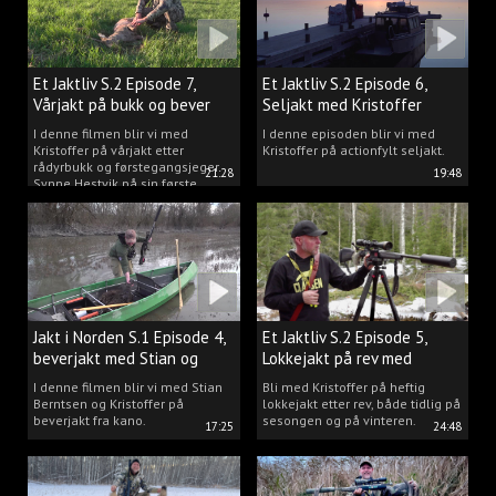
Et Jaktliv S.2 Episode 7,
Et Jaktliv S.2 Episode 6,
Vårjakt på bukk og bever
Seljakt med Kristoffer
Clausen
I denne filmen blir vi med
I denne episoden blir vi med
Kristoffer på vårjakt etter
Kristoffer på actionfylt seljakt.
rådyrbukk og førstegangsjeger
21:28
19:48
Synne Hestvik på sin første
beverjakt.
Jakt i Norden S.1 Episode 4,
Et Jaktliv S.2 Episode 5,
beverjakt med Stian og
Lokkejakt på rev med
Kristoffer
Kristoffer Clausen
I denne filmen blir vi med Stian
Bli med Kristoffer på heftig
Berntsen og Kristoffer på
lokkejakt etter rev, både tidlig på
beverjakt fra kano.
sesongen og på vinteren.
17:25
24:48