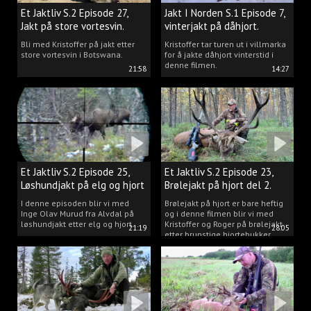
Et Jaktliv S.2 Episode 27,
Jakt I Norden S.1 Episode 7,
Jakt på store vortesvin.
vinterjakt på dåhjort.
Bli med Kristoffer på jakt etter
Kristoffer tar turen ut i villmarka
store vortesvin i Botswana.
for å jakte dåhjort vinterstid i
denne filmen.
21:58
14:27
Et Jaktliv S.2 Episode 25,
Et Jaktliv S.2 Episode 23,
Løshundjakt på elg og hjort
Brølejakt på hjort del 2.
i Norge.
I denne episoden blir vi med
Brølejakt på hjort er bare heftig
Inge Olav Murud fra Alvdal på
og i denne filmen blir vi med
løshundjakt etter elg og hjort.
Kristoffer og Roger på brølejakt
21:19
28:05
etter brunstige hjortebukker.