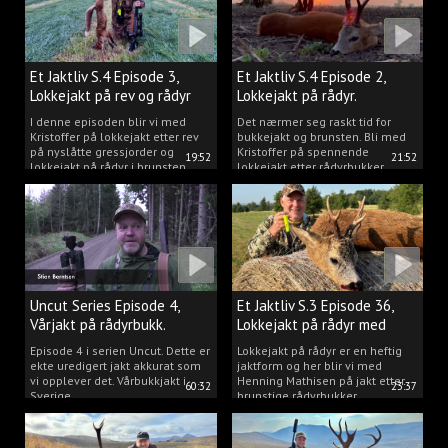
Et Jaktliv S.4 Episode 3,
Et Jaktliv S.4 Episode 2,
Lokkejakt på rev og rådyr
Lokkejakt på rådyr.
2025.
I denne episoden blir vi med
Det nærmer seg raskt tid for
Kristoffer på lokkejakt etter rev
bukkejakt og brunsten. Bli med
på nyslåtte gressjorder og
Kristoffer på spennende
19:52
21:52
lokkejakt på rådyr i brunsten.
lokkejakt etter rådyrbukker.
Uncut Series Episode 4,
Et Jaktliv S.3 Episode 36,
Vårjakt på rådyrbukk.
Lokkejakt på rådyr med
Henning Mathisen
Episode 4 i serien Uncut. Dette er
Lokkejakt på rådyr er en heftig
ekte uredigert jakt akkurat som
jaktform og her blir vi med
vi opplever det. Vårbukkjakt i
Henning Mathisen på jakt etter
60:32
23:37
Sverige.
brunstige rådyrbukker.