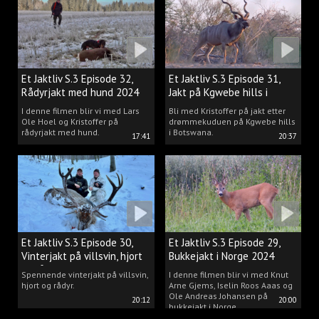
drømmen til virkelighet.
Et Jaktliv S.3 Episode 32,
Et Jaktliv S.3 Episode 31,
Rådyrjakt med hund 2024
Jakt på Kgwebe hills i
Botswana
I denne filmen blir vi med Lars
Bli med Kristoffer på jakt etter
Ole Hoel og Kristoffer på
drømmekuduen på Kgwebe hills
rådyrjakt med hund.
i Botswana.
17:41
20:37
Et Jaktliv S.3 Episode 30,
Et Jaktliv S.3 Episode 29,
Vinterjakt på villsvin, hjort
Bukkejakt i Norge 2024
og rådyr.
Spennende vinterjakt på villsvin,
I denne filmen blir vi med Knut
hjort og rådyr.
Arne Gjems, Iselin Roos Aaas og
Ole Andreas Johansen på
20:12
20:00
bukkejakt i Norge.