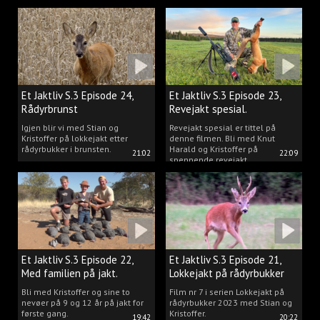
Kristoffer og opplev akkurat det
vi gjør når vi er ute og lokker
rådyr.
Et Jaktliv S.3 Episode 24,
Et Jaktliv S.3 Episode 23,
Rådyrbrunst
Revejakt spesial.
Igjen blir vi med Stian og
Revejakt spesial er tittel på
Kristoffer på lokkejakt etter
denne filmen. Bli med Knut
rådyrbukker i brunsten.
Harald og Kristoffer på
21:02
22:09
spennende revejakt.
Et Jaktliv S.3 Episode 22,
Et Jaktliv S.3 Episode 21,
Med familien på jakt.
Lokkejakt på rådyrbukker
med Stian og Kristoffer
Bli med Kristoffer og sine to
Film nr 7 i serien Lokkejakt på
nevøer på 9 og 12 år på jakt for
rådyrbukker 2023 med Stian og
første gang.
Kristoffer.
19:42
20:22