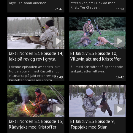
oryx i Kalahari ørkenen.
etter sikahjort i Tjekkia med
Kristoffer Clausen.
23:42
15:10
Jakt i Norden S.1 Episode 14,
Et Jaktliv S.3 Episode 10,
Jakt på rev og rev i gryta.
Villsvinjakt med Kristoffer
I denne episoden av serien Jakt i
Bli med Kristoffer på spennende
Norden blir vi med Kristoffer ut i
snikjakt etter villsvin.
villmarka på jakt etter rev og
11:49
18:42
Kristoffer prøver rev i gryta.
Jakt i Norden S.1 Episode 13,
Et Jaktliv S.3 Episode 9,
Rådyrjakt med Kristoffer
Toppjakt med Stian
Clausen
Berntsen