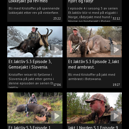
Lokkejakt på rev med
hjort og rådyr
Kristoffer Clausen
Bli med Kristoffer på spennende
I episode 4 i sesong 3 av serien
lokkejakt etter rev på vinterføre.
Et Jaktliv blir vi med på elgjakt i
Norge, rådyrjakt med hund i
23:22
32:12
Norge og hjortejakt i Polen.
Et Jaktliv S.3 Episode 3,
Et Jaktliv S.3 Episode 2, Jakt
Gemsejakt i Slovenia.
med armbrøst.
Kristoffer reiser til fjellene i
Bli med Kristoffer på jakt med
Slovenia på jakt etter gems i
armbrøst i Botswana.
denne episoden av serien Et
17:06
19:27
Jaktliv.
Et Jaktliv S.3 Episode 1,
Jakt I Norden S.1 Episode 9,