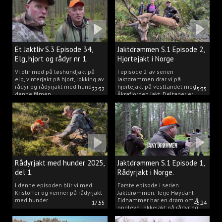
Et Jaktliv S.3 Episode 34,
Jaktdrømmen S.1 Episode 2,
Elg, hjort og rådyr nr 1.
Hjortejakt i Norge
2025
Vi blir med på løshundjakt på
I episode 2 av serien
elg, vinterjakt på hjort, lokking av
Jaktdrømmen drar vi på
rådyr og rådyrjakt med hund i
hjortejakt på vestlandet med
22:32
45:35
denne filmen.
Åkrafjorden jakt. Deltager er
Michelle Sofi Thomassen.
Rådyrjakt med hunder 2025,
Jaktdrømmen S.1 Episode 1,
del 1.
Rådyrjakt i Norge.
I denne episoden blir vi med
Første episode i serien
Kristoffer og venner på rådyrjakt
Jaktdrømmen. Terje Høydahl
med hunder.
Eidhammer har en drøm om å
17:55
45:24
oppleve lokkejakt på rådyr og
målet vårt er å gjøre den