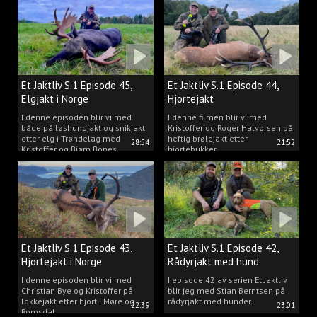
Et Jaktliv S.1 Episode 45,
Et Jaktliv S.1 Episode 44,
Elgjakt i Norge
Hjortejakt
I denne episoden blir vi med
I denne filmen blir vi med
både på løshundjakt og snikjakt
Kristoffer og Roger Halvorsen på
etter elg i Trøndelag med
heftig brølejakt etter
28:54
21:52
Kristoffer og Bjørn Bones
hjortebukker.
Et Jaktliv S.1 Episode 43,
Et Jaktliv S.1 Episode 42,
Hjortejakt i Norge
Rådyrjakt med hund
I denne episoden blir vi med
I episode 42 av serien Et Jaktliv
Christian Bye og Kristoffer på
blir jeg med Stian Berntsen på
lokkejakt etter hjort i Møre og
rådyrjakt med hunder.
22:39
23:01
Romsdal.