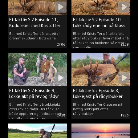
Et Jaktliv S.2 Episode 11,
Et Jaktliv S.2 Episode 10
Kudufeber med Kristoffer
Lokk rådyrene inn på kloss
Clausen
hold.
Bli med Kristoffer på jakt etter
Bli med Kristoffer på lokkejakt
drømmekuduen i Botswana.
etter rådyrbukker hvor målet er å
få lokket inn bukkene så nære
27:06
22:59
som mulig.
Et Jaktliv S.2 Episode 9,
Et Jaktliv S.2 Episode 8,
Lokkejakt på rev og rådyr
Lokkejakt på rådyrbukker
med Kristoffer Clausen
2023 nr. 1
Bli med Kristoffer på lokkejakt
Bli med Kristoffer Clausen på
etter rev og rådyr. Her får vi se
heftig lokkejakt etter
både oppturer og nedturer som
rådyrbukker.
24:28
19:26
det ofte blir under jakt.