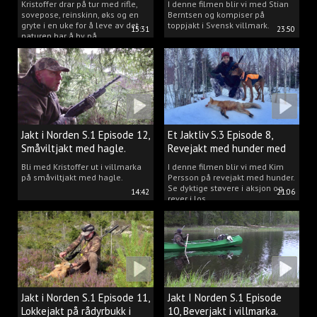
Kristoffer drar på tur med rifle,
I denne filmen blir vi med Stian
sovepose, reinskinn, øks og en
Berntsen og kompiser på
gryte i en uke for å leve av det
toppjakt i Svensk villmark.
15:31
23:50
naturen har å by på.
Jakt i Norden S.1 Episode 12,
Et Jaktliv S.3 Episode 8,
Småviltjakt med hagle.
Revejakt med hunder med
Kim Persson.
Bli med Kristoffer ut i villmarka
I denne filmen blir vi med Kim
på småviltjakt med hagle.
Persson på revejakt med hunder.
Se dyktige støvere i aksjon og
14:42
21:06
rever i los.
Jakt i Norden S.1 Episode 11,
Jakt I Norden S.1 Episode
Lokkejakt på rådyrbukk i
10, Beverjakt i villmarka.