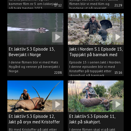
kommer film nr 5 om lokkejakt
filmen blir vi med Kim og
17:12
21:29
på bukk høsten 2023.
hundene ut på revejakt.
Et Jaktliv S.3 Episode 13,
Jakt i Norden S.1 Episode 15,
Beverjakt i Norge
Toppjakt på barmark med
Kristoffer Clausen
I denne filmen blir vi med Mats
Episode 15 i serien Jakt i Norden.
Nygård og venner på beverjakt i
I denne episoden blir vi med
Norge.
Kristoffer på toppjakt etter
22:08
15:16
skogsfugl på barmark.
Et Jaktliv S.3 Episode 12,
Et Jaktliv S.3 Episode 11,
Jakt på oryx med Kristoffer
Jakt på sikahjort.
Clausen
Bli med Kristoffer på jakt etter
I denne filmen skal vi på jakt