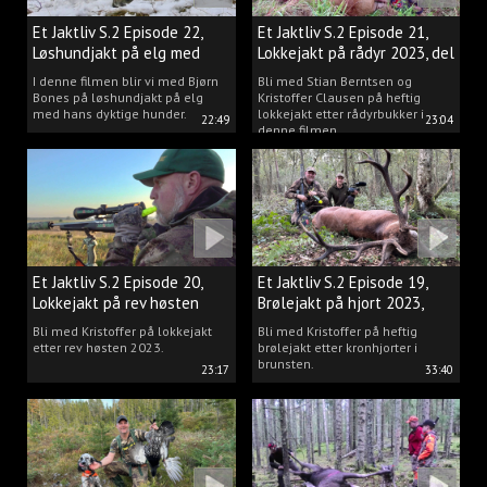
Et Jaktliv S.2 Episode 22,
Et Jaktliv S.2 Episode 21,
Løshundjakt på elg med
Lokkejakt på rådyr 2023, del
Bjørn Bones
3.
I denne filmen blir vi med Bjørn
Bli med Stian Berntsen og
Bones på løshundjakt på elg
Kristoffer Clausen på heftig
med hans dyktige hunder.
lokkejakt etter rådyrbukker i
22:49
23:04
denne filmen.
Et Jaktliv S.2 Episode 20,
Et Jaktliv S.2 Episode 19,
Lokkejakt på rev høsten
Brølejakt på hjort 2023,
2023.
del.1
Bli med Kristoffer på lokkejakt
Bli med Kristoffer på heftig
etter rev høsten 2023.
brølejakt etter kronhjorter i
brunsten.
23:17
33:40