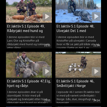
Et Jaktliv S.1 Episode 49,
Et Jaktliv S.1 Episode 48,
Rådyrjakt med hund og
Ulvejakt Del 1 med
lokkejakt.
Kristoffer Clausen.
I denne episoden blir vi med
I denne episoden blir vi med
Lars Ole og Kristoffer på
Kristoffer på ulvejakt i Canada
rådyrjakt med hund og lokkejakt
hvor vi får se jakt på både ulv og
21:55
21:39
etter rådyr.
coyoter. Dette er del 1 av
ulvejakten.
Et Jaktliv S.1 Episode 47, Elg,
Et Jaktliv S.1 Episode 46,
hjort og rådyr.
Småviltjakt i Norge
I denne episoden drar vi på
I episode 46 I serien Et Jaktliv blir
storviltjakt. Vi blir med på
vi med på variert småviltjakt i
snikjakt og brølejakt etter hjort,
Norge. Gås, due, skogsfugl og
23:55
24:14
rådyrjakt med hund og elgjakt i
beverjakt.
Trøndelag.