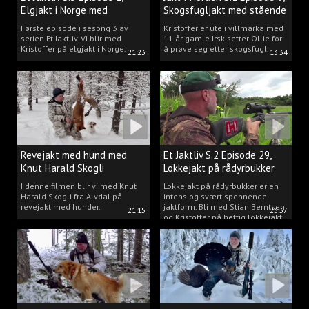
Elgjakt i Norge med
Skogsfugljakt med stående
Kristoffer Clausen
hund.
Første episode i sesong 3 av
Kristoffer er ute i villmarka med
serien Et Jaktliv. Vi blir med
11 år gamle Irsk setter Ollie for
Kristoffer på elgjakt i Norge.
å prøve seg etter skogsfugl.
21:23
13:34
Revejakt med hund med
Et Jaktliv S.2 Episode 29,
Knut Harald Skogli
Lokkejakt på rådyrbukker
med Stian og Kristoffer
I denne filmen blir vi med Knut
Lokkejakt på rådyrbukker er en
Harald Skogli fra Alvdal på
intens og svært spennende
revejakt med hunder.
jaktform. Bli med Stian Berntsen
21:15
23:37
og Kristoffer på heftig lokkejakt.