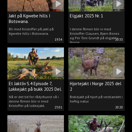
Jakt på Kgwebe hills I
Elgjakt 2025 Nr. 1
Botswana.
Bli med Kristoffer på jakt på
I denne filmen blir vi med
Kgwebe hills i Botswana.
Kristoffer Clausen, Bjørn Bones
og Per Toni Grundt på elgjakt i
19:34
20:33
Norge.
Et Jaktliv S.4 Episode 7,
Hjortejakt i Norge 2025 del
Lokkejakt på bukk 2025 Del.
2
2
Nå er det tid for rådyrbunst så i
Brølejakt på hjort på vestlandet i
denne filmen blir vi med
heftig natur.
Kristoffer på lokkejakt.
23:01
20:20