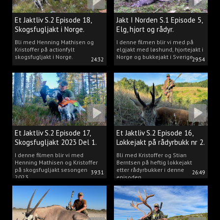
Et Jaktliv S.2 Episode 18,
Jakt I Norden S.1 Episode 5,
Skogsfugljakt i Norge.
Elg, hjort og rådyr.
Bli med Henning Mathisen og
I denne filmen blir vi med på
Kristoffer på actionfylt
elgjakt med løshund, hjortejakt i
skogsfugljakt i Norge.
Norge og bukkejakt i Sverige.
24:32
29:54
Et Jaktliv S.2 Episode 17,
Et Jaktliv S.2 Episode 16,
Skogsfugljakt 2023 Del 1.
Lokkejakt på rådyrbukk nr 2.
I denne filmen blir vi med
Bli med Kristoffer og Stian
Henning Mathisen og Kristoffer
Berntsen på heftig lokkejakt
på skogsfugljakt sesongen
etter rådyrbukker i denne
39:31
26:49
2023.
episoden.