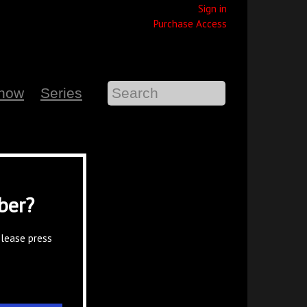
Sign in
Purchase Access
Show
Series
ber?
please press