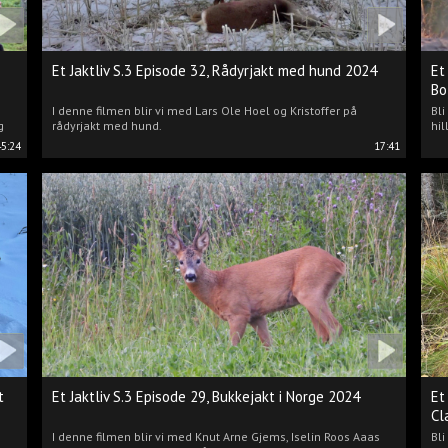
Et Jaktliv S.3 Episode 32, Rådyrjakt med hund 2024
Et
Bo
I denne filmen blir vi med Lars Ole Hoel og Kristoffer på
Bl
g
rådyrjakt med hund.
hil
45:24
17:41
t
Et Jaktliv S.3 Episode 29, Bukkejakt i Norge 2024
Et
Cl
I denne filmen blir vi med Knut Arne Gjems, Iselin Roos Aaas
Bli