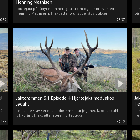
Henning Mathisen
t
Lokkejakt på rådyr er en heftig jaktform og her blir vi med
I e
Henning Mathisen på jakt etter brunstige rådyrbukker.
på 
60:32
23:37
el
Jaktdrømmen S.1 Episode 4, Hjortejakt med Jakob
Ja
Jødahl
He
på
I episode 4 av serien Jaktdrømmen tar jeg med Jakob Jødahl
I e
på 75 år på jakt etter store hjortebukker.
Hen
44:44
42:12