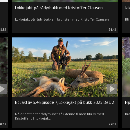
Lokkejakt på rådyrbukk med Kristoffer Clausen
Ja
Lokkejakt på rådyrbukker i brunsten med Kristoffer Clausen
Bli
18:55
24:42
Et Jaktliv S.4 Episode 7, Lokkejakt på bukk 2025 Del. 2
Hj
g
Nå er det tid for rådyrbunst så i denne filmen blir vi med
Brø
Kristoffer på lokkejakt.
20:33
23:01