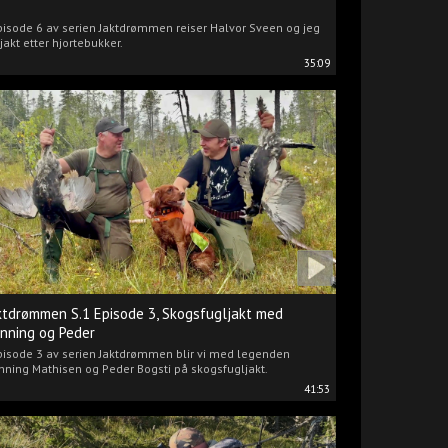
pisode 6 av serien Jaktdrømmen reiser Halvor Sveen og jeg
jakt etter hjortebukker.
35:09
ktdrømmen S.1 Episode 3, Skogsfugljakt med
nning og Peder
pisode 3 av serien Jaktdrømmen blir vi med legenden
ning Mathisen og Peder Bogsti på skogsfugljakt.
41:53