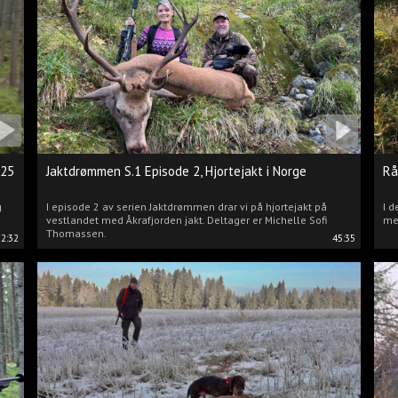
025
Jaktdrømmen S.1 Episode 2, Hjortejakt i Norge
Rå
g
I episode 2 av serien Jaktdrømmen drar vi på hjortejakt på
I d
vestlandet med Åkrafjorden jakt. Deltager er Michelle Sofi
me
Thomassen.
22:32
45:35