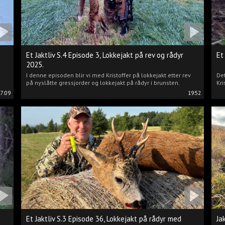
Et Jaktliv S.4 Episode 3, Lokkejakt på rev og rådyr
Et
2025.
I denne episoden blir vi med Kristoffer på lokkejakt etter rev
Det
på nyslåtte gressjorder og lokkejakt på rådyr i brunsten.
Kri
17:09
19:52
Et Jaktliv S.3 Episode 36, Lokkejakt på rådyr med
Ja