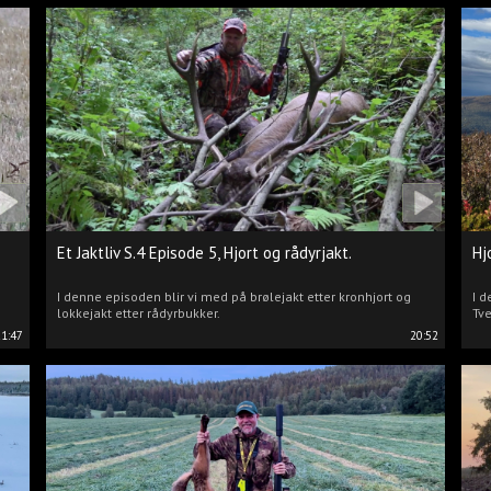
Et Jaktliv S.4 Episode 5, Hjort og rådyrjakt.
Hj
I denne episoden blir vi med på brølejakt etter kronhjort og
I d
lokkejakt etter rådyrbukker.
Tve
21:47
20:52