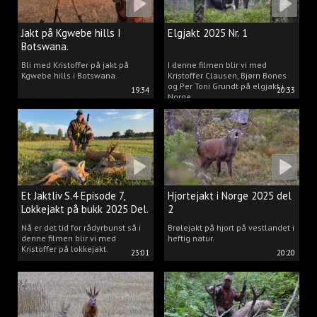
Jakt på Kgwebe hills I
Elgjakt 2025 Nr. 1
Botswana.
Bli med Kristoffer på jakt på
I denne filmen blir vi med
Kgwebe hills i Botswana.
Kristoffer Clausen, Bjørn Bones
og Per Toni Grundt på elgjakt i
19:34
20:33
Norge.
Et Jaktliv S.4 Episode 7,
Hjortejakt i Norge 2025 del
Lokkejakt på bukk 2025 Del.
2
2
Nå er det tid for rådyrbunst så i
Brølejakt på hjort på vestlandet i
denne filmen blir vi med
heftig natur.
Kristoffer på lokkejakt.
23:01
20:20