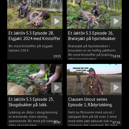
Et Jaktliv S.3 Episode 28,
Et Jaktliv S.3 Episode 26,
Elgjakt 2024 med Kristoffer
Brølejakt på hjortebukker
Clausen
med Kristoffer Clausen
Bli med Kristoffer på elgjakt
Brølejakt på hjortebukker i
høsten 2024.
brunsten er en heftig jaktform.
Bli med Kristoffer på brøling
19:15
18:38
etter hjortebukker.
Et Jaktliv S.3 Episode 25,
Clausen Uncut series
Skogsbukker på lokk.
Episode 1, Rådyrlokking.
Lokking av rådyr i skogsterreng
Helt ny filmserie med uncut /
er krevende, men utrolig
uklippet film på litt over 1 time
spennende. Bli med på lokkjakt
med ekte jakt akkurat slik vi
20:47
67:56
etter skogsbukker.
opplever det uredigert. Bli med