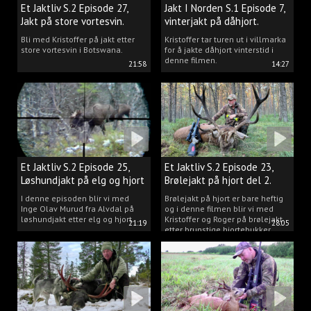
Et Jaktliv S.2 Episode 27,
Jakt I Norden S.1 Episode 7,
Jakt på store vortesvin.
vinterjakt på dåhjort.
Bli med Kristoffer på jakt etter
Kristoffer tar turen ut i villmarka
store vortesvin i Botswana.
for å jakte dåhjort vinterstid i
denne filmen.
21:58
14:27
Et Jaktliv S.2 Episode 25,
Et Jaktliv S.2 Episode 23,
Løshundjakt på elg og hjort
Brølejakt på hjort del 2.
i Norge.
I denne episoden blir vi med
Brølejakt på hjort er bare heftig
Inge Olav Murud fra Alvdal på
og i denne filmen blir vi med
løshundjakt etter elg og hjort.
Kristoffer og Roger på brølejakt
21:19
28:05
etter brunstige hjortebukker.