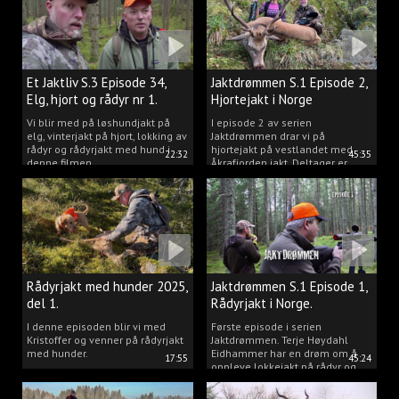
Et Jaktliv S.3 Episode 34,
Jaktdrømmen S.1 Episode 2,
Elg, hjort og rådyr nr 1.
Hjortejakt i Norge
2025
Vi blir med på løshundjakt på
I episode 2 av serien
elg, vinterjakt på hjort, lokking av
Jaktdrømmen drar vi på
rådyr og rådyrjakt med hund i
hjortejakt på vestlandet med
22:32
45:35
denne filmen.
Åkrafjorden jakt. Deltager er
Michelle Sofi Thomassen.
Rådyrjakt med hunder 2025,
Jaktdrømmen S.1 Episode 1,
del 1.
Rådyrjakt i Norge.
I denne episoden blir vi med
Første episode i serien
Kristoffer og venner på rådyrjakt
Jaktdrømmen. Terje Høydahl
med hunder.
Eidhammer har en drøm om å
17:55
45:24
oppleve lokkejakt på rådyr og
målet vårt er å gjøre den
drømmen til virkelighet.