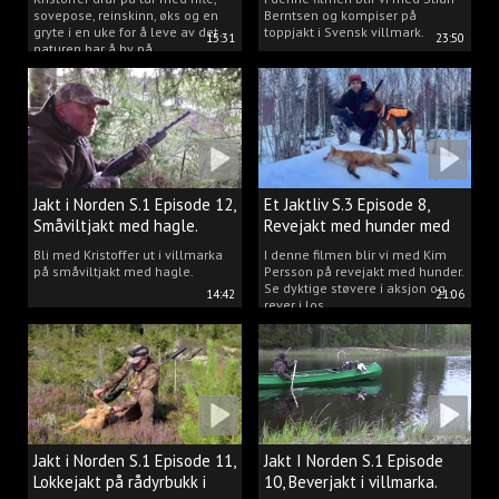
sovepose, reinskinn, øks og en
Berntsen og kompiser på
gryte i en uke for å leve av det
toppjakt i Svensk villmark.
15:31
23:50
naturen har å by på.
Jakt i Norden S.1 Episode 12,
Et Jaktliv S.3 Episode 8,
Småviltjakt med hagle.
Revejakt med hunder med
Kim Persson.
Bli med Kristoffer ut i villmarka
I denne filmen blir vi med Kim
på småviltjakt med hagle.
Persson på revejakt med hunder.
Se dyktige støvere i aksjon og
14:42
21:06
rever i los.
Jakt i Norden S.1 Episode 11,
Jakt I Norden S.1 Episode
Lokkejakt på rådyrbukk i
10, Beverjakt i villmarka.