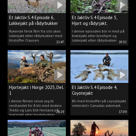
Et Jaktliv S.4 Episode 6,
Et Jaktliv S.4 Episode 5,
Lokkejakt på rådyrbukker
Hjort og rådyrjakt.
2025 Del.1
Rykende fersk film fra sist ukes
I denne episoden blir vi med på
lokkejakt etter rådyrbukker med
brølejakt etter kronhjort og
Kristoffer Clausen.
lokkejakt etter rådyrbukker.
21:47
20:52
Hjortejakt i Norge 2025, Del.
Et Jaktliv S.4 Episode 4,
1
Coyotejakt
I denne filmen reiser jeg til
Bli med Kristoffer på coyoytejakt
vestlandet for å bli med Anders
vinterstid i Canadas ødemark.
Tveito og Lars Erik Hovland på
28:29
17:09
brølejakt etter hjortebukker.