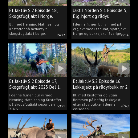
Et Jaktliv S.2 Episode 18,
Jakt I Norden S.1 Episode 5,
Skogsfugljakt i Norge.
Elg, hjort og rådyr.
Bli med Henning Mathisen og
I denne filmen blir vi med på
Kristoffer på actionfylt
elgjakt med løshund, hjortejakt i
skogsfugljakt i Norge.
Norge og bukkejakt i Sverige.
24:32
29:54
Et Jaktliv S.2 Episode 17,
Et Jaktliv S.2 Episode 16,
Skogsfugljakt 2023 Del 1.
Lokkejakt på rådyrbukk nr 2.
I denne filmen blir vi med
Bli med Kristoffer og Stian
Henning Mathisen og Kristoffer
Berntsen på heftig lokkejakt
på skogsfugljakt sesongen
etter rådyrbukker i denne
39:31
26:49
2023.
episoden.