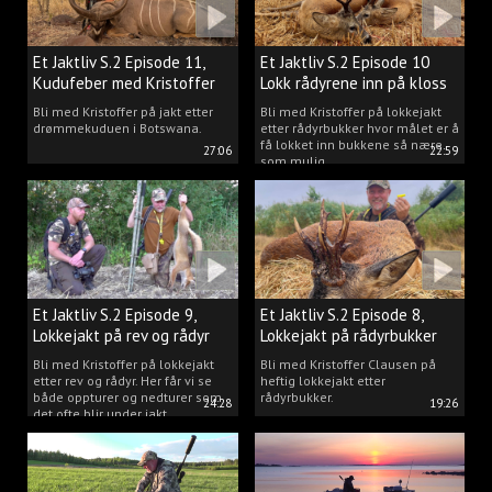
Et Jaktliv S.2 Episode 11,
Et Jaktliv S.2 Episode 10
Kudufeber med Kristoffer
Lokk rådyrene inn på kloss
Clausen
hold.
Bli med Kristoffer på jakt etter
Bli med Kristoffer på lokkejakt
drømmekuduen i Botswana.
etter rådyrbukker hvor målet er å
få lokket inn bukkene så nære
27:06
22:59
som mulig.
Et Jaktliv S.2 Episode 9,
Et Jaktliv S.2 Episode 8,
Lokkejakt på rev og rådyr
Lokkejakt på rådyrbukker
med Kristoffer Clausen
2023 nr. 1
Bli med Kristoffer på lokkejakt
Bli med Kristoffer Clausen på
etter rev og rådyr. Her får vi se
heftig lokkejakt etter
både oppturer og nedturer som
rådyrbukker.
24:28
19:26
det ofte blir under jakt.