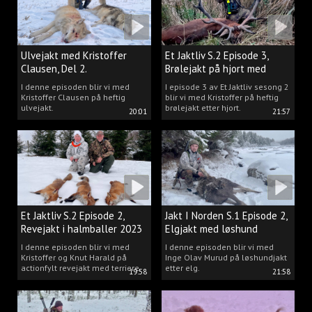
Ulvejakt med Kristoffer
Et Jaktliv S.2 Episode 3,
Clausen, Del 2.
Brølejakt på hjort med
Kristoffer Clausen
I denne episoden blir vi med
I episode 3 av Et Jaktliv sesong 2
Kristoffer Clausen på heftig
blir vi med Kristoffer på heftig
ulvejakt.
brølejakt etter hjort.
20:01
21:57
Et Jaktliv S.2 Episode 2,
Jakt I Norden S.1 Episode 2,
Revejakt i halmballer 2023
Elgjakt med løshund
I denne episoden blir vi med
I denne episoden blir vi med
Kristoffer og Knut Harald på
Inge Olav Murud på løshundjakt
actionfylt revejakt med terriere.
etter elg.
19:58
21:58