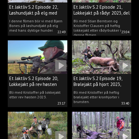
Et Jaktliv S.2 Episode 22,
Et Jaktliv S.2 Episode 21,
Løshundjakt på elg med
Lokkejakt på rådyr 2023, del
Bjørn Bones
3.
I denne filmen blir vi med Bjørn
Bli med Stian Berntsen og
Bones på løshundjakt på elg
Kristoffer Clausen på heftig
med hans dyktige hunder.
lokkejakt etter rådyrbukker i
22:49
23:04
denne filmen.
Et Jaktliv S.2 Episode 20,
Et Jaktliv S.2 Episode 19,
Lokkejakt på rev høsten
Brølejakt på hjort 2023,
2023.
del.1
Bli med Kristoffer på lokkejakt
Bli med Kristoffer på heftig
etter rev høsten 2023.
brølejakt etter kronhjorter i
brunsten.
23:17
33:40