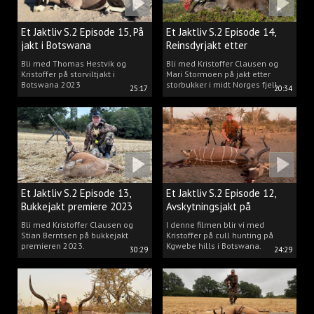
Et Jaktliv S.2 Episode 15, På
Et Jaktliv S.2 Episode 14,
jakt i Botswana
Reinsdyrjakt etter
storbukker.
Bli med Thomas Hestvik og
Bli med Kristoffer Clausen og
Kristoffer på storviltjakt i
Mari Stormoen på jakt etter
Botswana 2023
storbukker i midt Norges fjell.
25:17
20:34
Et Jaktliv S.2 Episode 13,
Et Jaktliv S.2 Episode 12,
Bukkejakt premiere 2023
Avskytningsjakt på
antiloper i Botswana
Bli med Kristoffer Clausen og
I denne filmen blir vi med
Stian Berntsen på bukkejakt
Kristoffer på cull hunting på
premieren 2023.
Kgwebe hills i Botswana.
30:29
24:29