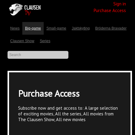
Sign in
Purchase Access
News
Big-game
Small-game
Jaktskyting
Bröderna Bravader
Clausen Show
Series
Purchase Access
Subscribe now and get access to: A large selection
of exciting movies, All the series, All movies from
The Clausen Show, All new movies