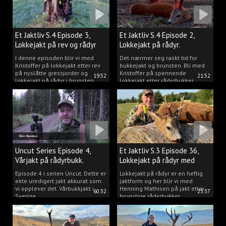
Et Jaktliv S.4 Episode 3,
Et Jaktliv S.4 Episode 2,
Lokkejakt på rev og rådyr
Lokkejakt på rådyr.
2025.
I denne episoden blir vi med
Det nærmer seg raskt tid for
Kristoffer på lokkejakt etter rev
bukkejakt og brunsten. Bli med
på nyslåtte gressjorder og
Kristoffer på spennende
19:52
21:52
lokkejakt på rådyr i brunsten.
lokkejakt etter rådyrbukker.
Uncut Series Episode 4,
Et Jaktliv S.3 Episode 36,
Vårjakt på rådyrbukk.
Lokkejakt på rådyr med
Henning Mathisen
Episode 4 i serien Uncut. Dette er
Lokkejakt på rådyr er en heftig
ekte uredigert jakt akkurat som
jaktform og her blir vi med
vi opplever det. Vårbukkjakt i
Henning Mathisen på jakt etter
60:32
23:37
Sverige.
brunstige rådyrbukker.