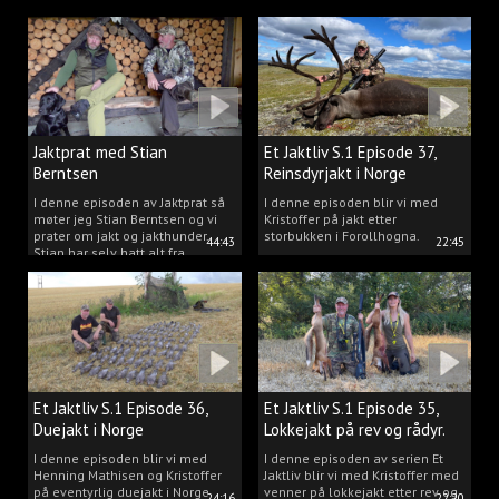
Jaktprat med Stian
Et Jaktliv S.1 Episode 37,
Berntsen
Reinsdyrjakt i Norge
I denne episoden av Jaktprat så
I denne episoden blir vi med
møter jeg Stian Berntsen og vi
Kristoffer på jakt etter
prater om jakt og jakthunder.
storbukken i Forollhogna.
44:43
22:45
Stian har selv hatt alt fra
støvere, til elghunder,
rådyrhunder, spetser, apportører
og stående fuglehunder.
Et Jaktliv S.1 Episode 36,
Et Jaktliv S.1 Episode 35,
Duejakt i Norge
Lokkejakt på rev og rådyr.
I denne episoden blir vi med
I denne episoden av serien Et
Henning Mathisen og Kristoffer
Jaktliv blir vi med Kristoffer med
på eventyrlig duejakt i Norge
venner på lokkejakt etter rev og
24:16
22:20