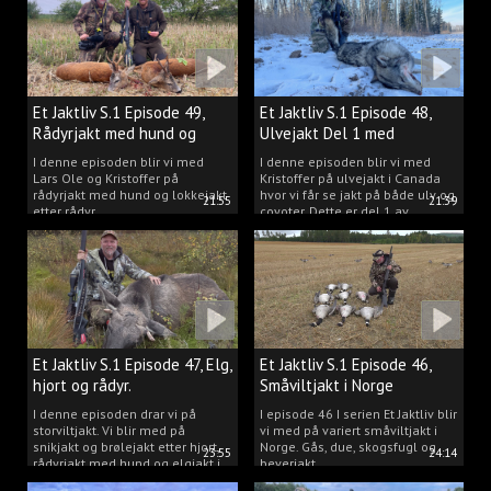
Et Jaktliv S.1 Episode 49,
Et Jaktliv S.1 Episode 48,
Rådyrjakt med hund og
Ulvejakt Del 1 med
lokkejakt.
Kristoffer Clausen.
I denne episoden blir vi med
I denne episoden blir vi med
Lars Ole og Kristoffer på
Kristoffer på ulvejakt i Canada
rådyrjakt med hund og lokkejakt
hvor vi får se jakt på både ulv og
21:55
21:39
etter rådyr.
coyoter. Dette er del 1 av
ulvejakten.
Et Jaktliv S.1 Episode 47, Elg,
Et Jaktliv S.1 Episode 46,
hjort og rådyr.
Småviltjakt i Norge
I denne episoden drar vi på
I episode 46 I serien Et Jaktliv blir
storviltjakt. Vi blir med på
vi med på variert småviltjakt i
snikjakt og brølejakt etter hjort,
Norge. Gås, due, skogsfugl og
23:55
24:14
rådyrjakt med hund og elgjakt i
beverjakt.
Trøndelag.