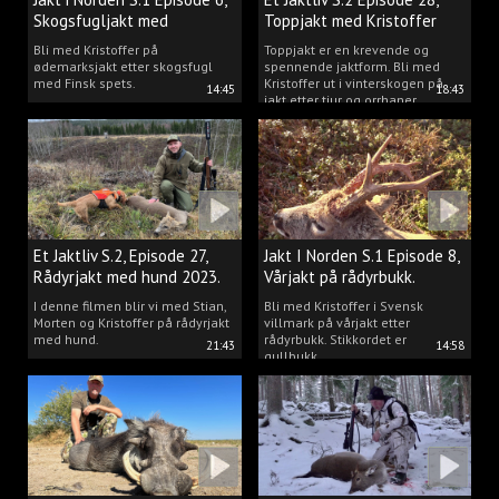
Skogsfugljakt med
Toppjakt med Kristoffer
spetshund.
Clausen
Bli med Kristoffer på
Toppjakt er en krevende og
ødemarksjakt etter skogsfugl
spennende jaktform. Bli med
med Finsk spets.
Kristoffer ut i vinterskogen på
14:45
18:43
jakt etter tiur og orrhaner.
Et Jaktliv S.2, Episode 27,
Jakt I Norden S.1 Episode 8,
Rådyrjakt med hund 2023.
Vårjakt på rådyrbukk.
I denne filmen blir vi med Stian,
Bli med Kristoffer i Svensk
Morten og Kristoffer på rådyrjakt
villmark på vårjakt etter
med hund.
rådyrbukk. Stikkordet er
21:43
14:58
gullbukk.