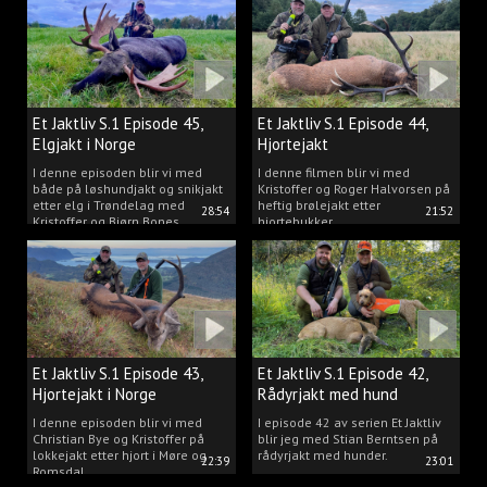
Et Jaktliv S.1 Episode 45,
Et Jaktliv S.1 Episode 44,
Elgjakt i Norge
Hjortejakt
I denne episoden blir vi med
I denne filmen blir vi med
både på løshundjakt og snikjakt
Kristoffer og Roger Halvorsen på
etter elg i Trøndelag med
heftig brølejakt etter
28:54
21:52
Kristoffer og Bjørn Bones
hjortebukker.
Et Jaktliv S.1 Episode 43,
Et Jaktliv S.1 Episode 42,
Hjortejakt i Norge
Rådyrjakt med hund
I denne episoden blir vi med
I episode 42 av serien Et Jaktliv
Christian Bye og Kristoffer på
blir jeg med Stian Berntsen på
lokkejakt etter hjort i Møre og
rådyrjakt med hunder.
22:39
23:01
Romsdal.