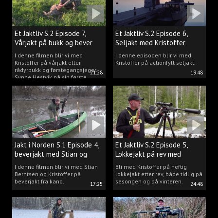
Et Jaktliv S.2 Episode 7,
Et Jaktliv S.2 Episode 6,
Vårjakt på bukk og bever
Seljakt med Kristoffer
Clausen
I denne filmen blir vi med
I denne episoden blir vi med
Kristoffer på vårjakt etter
Kristoffer på actionfylt seljakt.
rådyrbukk og førstegangsjeger
21:28
19:48
Synne Hestvik på sin første
beverjakt.
Jakt i Norden S.1 Episode 4,
Et Jaktliv S.2 Episode 5,
beverjakt med Stian og
Lokkejakt på rev med
Kristoffer
Kristoffer Clausen
I denne filmen blir vi med Stian
Bli med Kristoffer på heftig
Berntsen og Kristoffer på
lokkejakt etter rev, både tidlig på
beverjakt fra kano.
sesongen og på vinteren.
17:25
24:48