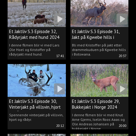
Et Jaktliv S.3 Episode 32,
Et Jaktliv S.3 Episode 31,
Rådyrjakt med hund 2024
Jakt på Kgwebe hills i
Botswana
I denne filmen blir vi med Lars
Bli med Kristoffer på jakt etter
Ole Hoel og Kristoffer på
drømmekuduen på Kgwebe hills
rådyrjakt med hund.
i Botswana.
17:41
20:37
Et Jaktliv S.3 Episode 30,
Et Jaktliv S.3 Episode 29,
Vinterjakt på villsvin, hjort
Bukkejakt i Norge 2024
og rådyr.
Spennende vinterjakt på villsvin,
I denne filmen blir vi med Knut
hjort og rådyr.
Arne Gjems, Iselin Roos Aaas og
Ole Andreas Johansen på
20:12
20:00
bukkejakt i Norge.