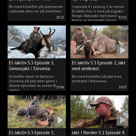
Kristoffer Clausen
Bli med Kristoffer på spennende
I episode 4 i sesong 3 av serien
lokkejakt etter rev på vinterføre.
Et Jaktliv blir vi med på elgjakt i
Norge, rådyrjakt med hund i
23:22
32:12
Norge og hjortejakt i Polen.
Et Jaktliv S.3 Episode 3,
Et Jaktliv S.3 Episode 2, Jakt
Gemsejakt i Slovenia.
med armbrøst.
Kristoffer reiser til fjellene i
Bli med Kristoffer på jakt med
Slovenia på jakt etter gems i
armbrøst i Botswana.
denne episoden av serien Et
17:06
19:27
Jaktliv.
Et Jaktliv S.3 Episode 1,
Jakt I Norden S.1 Episode 9,