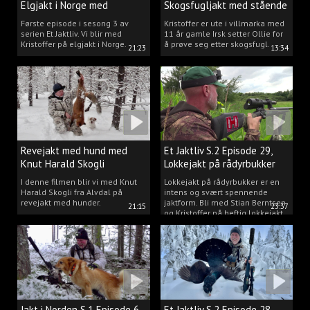
Elgjakt i Norge med
Skogsfugljakt med stående
Kristoffer Clausen
hund.
Første episode i sesong 3 av
Kristoffer er ute i villmarka med
serien Et Jaktliv. Vi blir med
11 år gamle Irsk setter Ollie for
Kristoffer på elgjakt i Norge.
å prøve seg etter skogsfugl.
21:23
13:34
Revejakt med hund med
Et Jaktliv S.2 Episode 29,
Knut Harald Skogli
Lokkejakt på rådyrbukker
med Stian og Kristoffer
I denne filmen blir vi med Knut
Lokkejakt på rådyrbukker er en
Harald Skogli fra Alvdal på
intens og svært spennende
revejakt med hunder.
jaktform. Bli med Stian Berntsen
21:15
23:37
og Kristoffer på heftig lokkejakt.
Jakt i Norden S.1 Episode 6,
Et Jaktliv S.2 Episode 28,