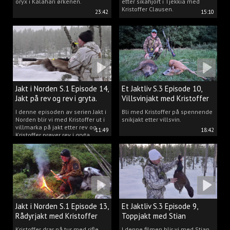
oryx i Kalahari ørkenen.
etter sikahjort i Tjekkia med
Kristoffer Clausen.
23:42
15:10
Jakt i Norden S.1 Episode 14,
Et Jaktliv S.3 Episode 10,
Jakt på rev og rev i gryta.
Villsvinjakt med Kristoffer
I denne episoden av serien Jakt i
Bli med Kristoffer på spennende
Norden blir vi med Kristoffer ut i
snikjakt etter villsvin.
villmarka på jakt etter rev og
11:49
18:42
Kristoffer prøver rev i gryta.
Jakt i Norden S.1 Episode 13,
Et Jaktliv S.3 Episode 9,
Rådyrjakt med Kristoffer
Toppjakt med Stian
Clausen
Berntsen
Kristoffer drar på tur med rifle,
I denne filmen blir vi med Stian