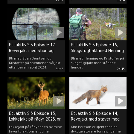
19:35
16:14
Et Jaktliv S.3 Episode 17,
Et Jaktliv S.3 Episode 16,
Beverjakt med Stian og
Skogsfugljakt med Henning
Kristoffer
Mathisen
Bli med Stian Berntsen og
Bli med Henning og Kristoffer på
Kristoffer på spennende vårjakt
skogsfugljakt med stående
etter bever i april 2024.
hunder.
21:42
24:45
Et Jaktliv S.3 Episode 15,
Et Jaktliv S.3 Episode 14,
Lokkejakt på rådyr 2023, nr.
Revejakt med støver med
5
Kim Persson
Lokkejakt på rådyr er en av mine
Kim Persson er kjent for sine
favoritt jaktformer og her
dyktige støvere for rev. I denne