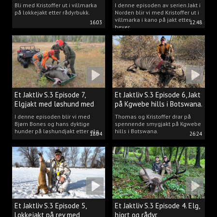
villmarka.
Bli med Kristoffer ut i villmarka
I denne episoden av serien Jakt i
på lokkejakt etter rådyrbukk.
Norden blir vi med Kristoffer ut i
villmarka i kano på jakt etter
16:03
12:48
bever.
Et Jaktliv S.3 Episode 7,
Et Jaktliv S.3 Episode 6, Jakt
Elgjakt med løshund med
på Kgwebe hills i Botswana.
Bjørn Bones.
I denne episoden blir vi med
Thomas og Kristoffer drar på
Bjørn Bones og hans dyktige
spennende smygjakt på Kgwebe
hunder på løshundjakt etter elg.
hills i Botswana.
18:04
26:24
Et Jaktliv S.3 Episode 5,
Et Jaktliv S.3 Episode 4. Elg,
Lokkejakt på rev med
hjort og rådyr