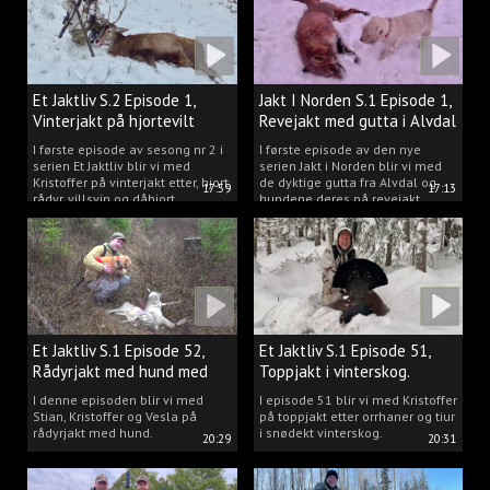
Et Jaktliv S.2 Episode 1,
Jakt I Norden S.1 Episode 1,
Vinterjakt på hjortevilt
Revejakt med gutta i Alvdal
I første episode av sesong nr 2 i
I første episode av den nye
serien Et Jaktliv blir vi med
serien Jakt i Norden blir vi med
Kristoffer på vinterjakt etter, hjort,
de dyktige gutta fra Alvdal og
17:59
17:13
rådyr, villsvin og dåhjort.
hundene deres på revejakt.
Et Jaktliv S.1 Episode 52,
Et Jaktliv S.1 Episode 51,
Rådyrjakt med hund med
Toppjakt i vinterskog.
Stian, Kristoffer og Vesla
I denne episoden blir vi med
I episode 51 blir vi med Kristoffer
Stian, Kristoffer og Vesla på
på toppjakt etter orrhaner og tiur
rådyrjakt med hund.
i snødekt vinterskog.
20:29
20:31