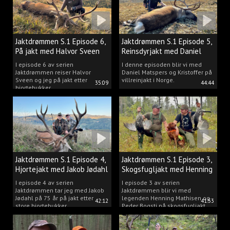
Jaktdrømmen S.1 Episode 6,
Jaktdrømmen S.1 Episode 5,
På jakt med Halvor Sveen
Reinsdyrjakt med Daniel
Matspers.
I episode 6 av serien
I denne episoden blir vi med
Jaktdrømmen reiser Halvor
Daniel Matspers og Kristoffer på
Sveen og jeg på jakt etter
villreinjakt i Norge.
35:09
44:44
hjortebukker.
Jaktdrømmen S.1 Episode 4,
Jaktdrømmen S.1 Episode 3,
Hjortejakt med Jakob Jødahl
Skogsfugljakt med Henning
og Peder
I episode 4 av serien
I episode 3 av serien
Jaktdrømmen tar jeg med Jakob
Jaktdrømmen blir vi med
Jødahl på 75 år på jakt etter
legenden Henning Mathisen og
42:12
41:53
store hjortebukker.
Peder Bogsti på skogsfugljakt.