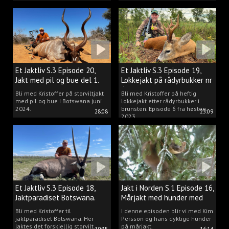
Et Jaktliv S.3 Episode 20,
Et Jaktliv S.3 Episode 19,
Jakt med pil og bue del 1.
Lokkejakt på rådyrbukker nr
6
Bli med Kristoffer på storviltjakt
Bli med Kristoffer på heftig
med pil og bue i Botswana juni
lokkejakt etter rådyrbukker i
2024.
brunsten. Episode 6 fra høsten
28:08
23:09
2023.
Et Jaktliv S.3 Episode 18,
Jakt i Norden S.1 Episode 16,
Jaktparadiset Botswana.
Mårjakt med hunder med
Kim Persson
Bli med Kristoffer til
I denne episoden blir vi med Kim
jaktparadiset Botswana. Her
Persson og hans dyktige hunder
jaktes det forskjellig storvilt.
på mårjakt.