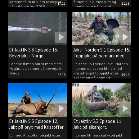
kommer film nr 5 om lokkejakt
filmen blir vi med Kim og
17:12
21:29
på bukk høsten 2023.
hundene ut på revejakt.
Et Jaktliv S.3 Episode 13,
Jakt i Norden S.1 Episode 15,
Beverjakt i Norge
Toppjakt på barmark med
Kristoffer Clausen
I denne filmen blir vi med Mats
Episode 15 i serien Jakt i Norden.
Nygård og venner på beverjakt i
I denne episoden blir vi med
Norge.
Kristoffer på toppjakt etter
22:08
15:16
skogsfugl på barmark.
Et Jaktliv S.3 Episode 12,
Et Jaktliv S.3 Episode 11,
Jakt på oryx med Kristoffer
Jakt på sikahjort.
Clausen
Bli med Kristoffer på jakt etter
I denne filmen skal vi på jakt