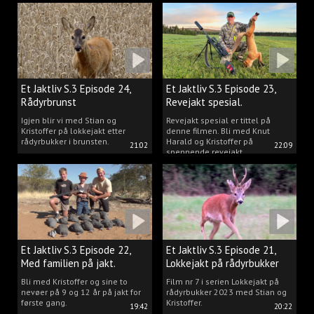
Kristoffer og opplev akkurat det
vi gjør når vi er ute og lokker
rådyr.
Et Jaktliv S.3 Episode 24,
Et Jaktliv S.3 Episode 23,
Rådyrbrunst
Revejakt spesial.
Igjen blir vi med Stian og
Revejakt spesial er tittel på
Kristoffer på lokkejakt etter
denne filmen. Bli med Knut
rådyrbukker i brunsten.
Harald og Kristoffer på
21:02
22:09
spennende revejakt.
Et Jaktliv S.3 Episode 22,
Et Jaktliv S.3 Episode 21,
Med familien på jakt.
Lokkejakt på rådyrbukker
med Stian og Kristoffer
Bli med Kristoffer og sine to
Film nr 7 i serien Lokkejakt på
nevøer på 9 og 12 år på jakt for
rådyrbukker 2023 med Stian og
første gang.
Kristoffer.
19:42
20:22