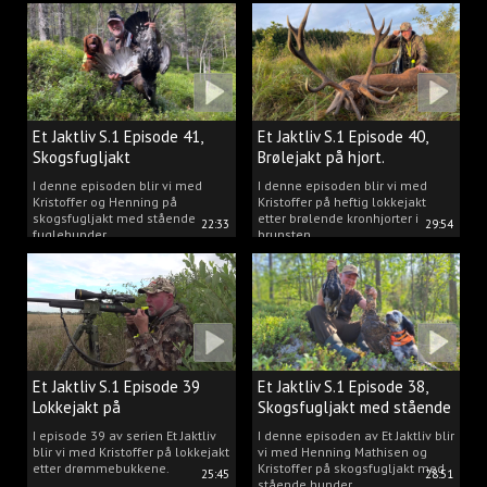
Et Jaktliv S.1 Episode 41,
Et Jaktliv S.1 Episode 40,
Skogsfugljakt
Brølejakt på hjort.
I denne episoden blir vi med
I denne episoden blir vi med
Kristoffer og Henning på
Kristoffer på heftig lokkejakt
skogsfugljakt med stående
etter brølende kronhjorter i
22:33
29:54
fuglehunder.
brunsten.
Et Jaktliv S.1 Episode 39
Et Jaktliv S.1 Episode 38,
Lokkejakt på
Skogsfugljakt med stående
drømmebukkene
hunder.
I episode 39 av serien Et Jaktliv
I denne episoden av Et Jaktliv blir
blir vi med Kristoffer på lokkejakt
vi med Henning Mathisen og
etter drømmebukkene.
Kristoffer på skogsfugljakt med
25:45
28:51
stående hunder.