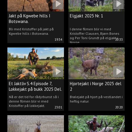
Jakt på Kgwebe hills I
Elgjakt 2025 Nr. 1
Botswana.
Bli med Kristoffer på jakt på
I denne filmen blir vi med
Kgwebe hills i Botswana.
Kristoffer Clausen, Bjørn Bones
og Per Toni Grundt på elgjakt i
19:34
20:33
Norge.
Et Jaktliv S.4 Episode 7,
Hjortejakt i Norge 2025 del
Lokkejakt på bukk 2025 Del.
2
2
Nå er det tid for rådyrbunst så i
Brølejakt på hjort på vestlandet i
denne filmen blir vi med
heftig natur.
Kristoffer på lokkejakt.
23:01
20:20