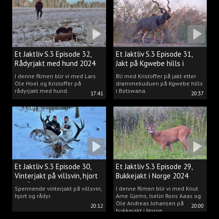
drømmen til virkelighet.
Et Jaktliv S.3 Episode 32,
Et Jaktliv S.3 Episode 31,
Rådyrjakt med hund 2024
Jakt på Kgwebe hills i
Botswana
I denne filmen blir vi med Lars
Bli med Kristoffer på jakt etter
Ole Hoel og Kristoffer på
drømmekuduen på Kgwebe hills
rådyrjakt med hund.
i Botswana.
17:41
20:37
Et Jaktliv S.3 Episode 30,
Et Jaktliv S.3 Episode 29,
Vinterjakt på villsvin, hjort
Bukkejakt i Norge 2024
og rådyr.
Spennende vinterjakt på villsvin,
I denne filmen blir vi med Knut
hjort og rådyr.
Arne Gjems, Iselin Roos Aaas og
Ole Andreas Johansen på
20:12
20:00
bukkejakt i Norge.