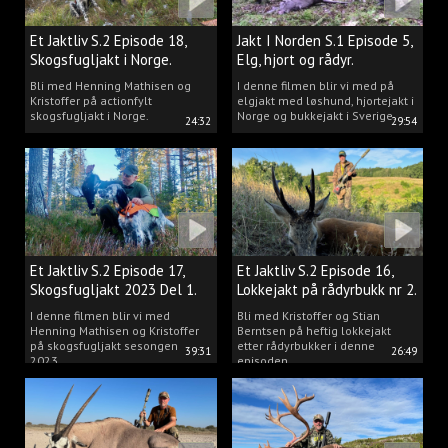
Et Jaktliv S.2 Episode 18,
Jakt I Norden S.1 Episode 5,
Skogsfugljakt i Norge.
Elg, hjort og rådyr.
Bli med Henning Mathisen og
I denne filmen blir vi med på
Kristoffer på actionfylt
elgjakt med løshund, hjortejakt i
skogsfugljakt i Norge.
Norge og bukkejakt i Sverige.
24:32
29:54
Et Jaktliv S.2 Episode 17,
Et Jaktliv S.2 Episode 16,
Skogsfugljakt 2023 Del 1.
Lokkejakt på rådyrbukk nr 2.
I denne filmen blir vi med
Bli med Kristoffer og Stian
Henning Mathisen og Kristoffer
Berntsen på heftig lokkejakt
på skogsfugljakt sesongen
etter rådyrbukker i denne
39:31
26:49
2023.
episoden.