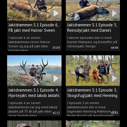
Jaktdrømmen S.1 Episode 6,
Jaktdrømmen S.1 Episode 5,
På jakt med Halvor Sveen
Reinsdyrjakt med Daniel
Matspers.
I episode 6 av serien
I denne episoden blir vi med
Jaktdrømmen reiser Halvor
Daniel Matspers og Kristoffer på
Sveen og jeg på jakt etter
villreinjakt i Norge.
35:09
44:44
hjortebukker.
Jaktdrømmen S.1 Episode 4,
Jaktdrømmen S.1 Episode 3,
Hjortejakt med Jakob Jødahl
Skogsfugljakt med Henning
og Peder
I episode 4 av serien
I episode 3 av serien
Jaktdrømmen tar jeg med Jakob
Jaktdrømmen blir vi med
Jødahl på 75 år på jakt etter
legenden Henning Mathisen og
42:12
41:53
store hjortebukker.
Peder Bogsti på skogsfugljakt.