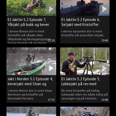
Et Jaktliv S.2 Episode 7,
Et Jaktliv S.2 Episode 6,
Vårjakt på bukk og bever
Seljakt med Kristoffer
Clausen
I denne filmen blir vi med
I denne episoden blir vi med
Kristoffer på vårjakt etter
Kristoffer på actionfylt seljakt.
rådyrbukk og førstegangsjeger
21:28
19:48
Synne Hestvik på sin første
beverjakt.
Jakt i Norden S.1 Episode 4,
Et Jaktliv S.2 Episode 5,
beverjakt med Stian og
Lokkejakt på rev med
Kristoffer
Kristoffer Clausen
I denne filmen blir vi med Stian
Bli med Kristoffer på heftig
Berntsen og Kristoffer på
lokkejakt etter rev, både tidlig på
beverjakt fra kano.
sesongen og på vinteren.
17:25
24:48