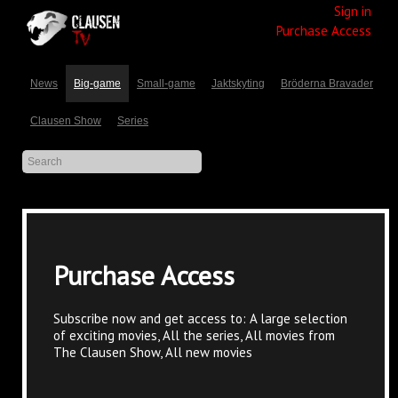
Sign in
Purchase Access
News
Big-game
Small-game
Jaktskyting
Bröderna Bravader
Clausen Show
Series
Purchase Access
Subscribe now and get access to: A large selection
of exciting movies, All the series, All movies from
The Clausen Show, All new movies