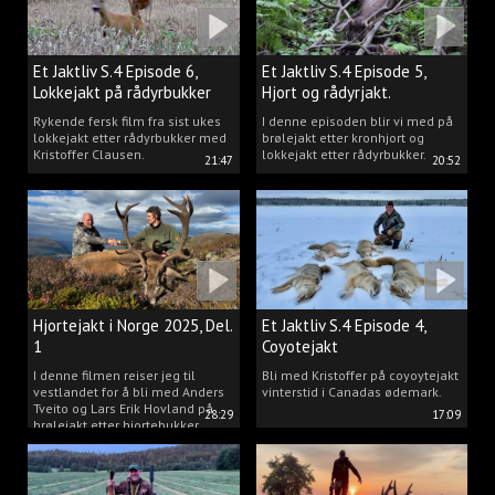
Et Jaktliv S.4 Episode 6,
Et Jaktliv S.4 Episode 5,
Lokkejakt på rådyrbukker
Hjort og rådyrjakt.
2025 Del.1
Rykende fersk film fra sist ukes
I denne episoden blir vi med på
lokkejakt etter rådyrbukker med
brølejakt etter kronhjort og
Kristoffer Clausen.
lokkejakt etter rådyrbukker.
21:47
20:52
Hjortejakt i Norge 2025, Del.
Et Jaktliv S.4 Episode 4,
1
Coyotejakt
I denne filmen reiser jeg til
Bli med Kristoffer på coyoytejakt
vestlandet for å bli med Anders
vinterstid i Canadas ødemark.
Tveito og Lars Erik Hovland på
28:29
17:09
brølejakt etter hjortebukker.