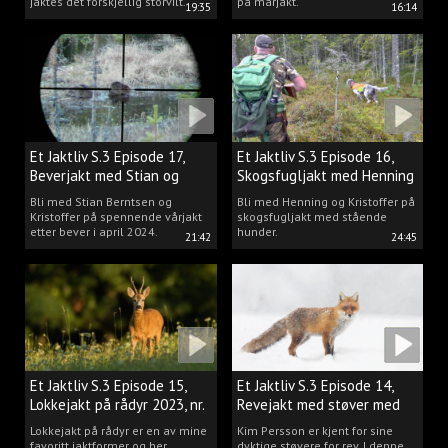
jaktes det forskjellig storvilt.
på mårjakt.
19:35
16:14
Et Jaktliv S.3 Episode 17,
Et Jaktliv S.3 Episode 16,
Beverjakt med Stian og
Skogsfugljakt med Henning
Kristoffer
Mathisen
Bli med Stian Berntsen og
Bli med Henning og Kristoffer på
Kristoffer på spennende vårjakt
skogsfugljakt med stående
etter bever i april 2024.
hunder.
21:42
24:45
Et Jaktliv S.3 Episode 15,
Et Jaktliv S.3 Episode 14,
Lokkejakt på rådyr 2023, nr.
Revejakt med støver med
5
Kim Persson
Lokkejakt på rådyr er en av mine
Kim Persson er kjent for sine
favoritt jaktformer og her
dyktige støvere for rev. I denne