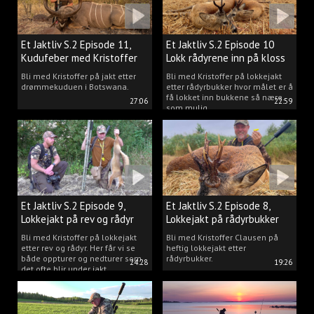
Et Jaktliv S.2 Episode 11,
Et Jaktliv S.2 Episode 10
Kudufeber med Kristoffer
Lokk rådyrene inn på kloss
Clausen
hold.
Bli med Kristoffer på jakt etter
Bli med Kristoffer på lokkejakt
drømmekuduen i Botswana.
etter rådyrbukker hvor målet er å
få lokket inn bukkene så nære
27:06
22:59
som mulig.
Et Jaktliv S.2 Episode 9,
Et Jaktliv S.2 Episode 8,
Lokkejakt på rev og rådyr
Lokkejakt på rådyrbukker
med Kristoffer Clausen
2023 nr. 1
Bli med Kristoffer på lokkejakt
Bli med Kristoffer Clausen på
etter rev og rådyr. Her får vi se
heftig lokkejakt etter
både oppturer og nedturer som
rådyrbukker.
24:28
19:26
det ofte blir under jakt.