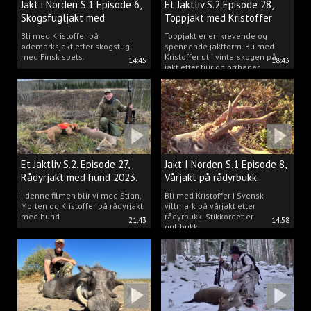
Jakt i Norden S.1 Episode 6,
Et Jaktliv S.2 Episode 28,
Skogsfugljakt med
Toppjakt med Kristoffer
spetshund.
Clausen
Bli med Kristoffer på
Toppjakt er en krevende og
ødemarksjakt etter skogsfugl
spennende jaktform. Bli med
med Finsk spets.
Kristoffer ut i vinterskogen på
14:45
18:43
jakt etter tiur og orrhaner.
Et Jaktliv S.2, Episode 27,
Jakt I Norden S.1 Episode 8,
Rådyrjakt med hund 2023.
Vårjakt på rådyrbukk.
I denne filmen blir vi med Stian,
Bli med Kristoffer i Svensk
Morten og Kristoffer på rådyrjakt
villmark på vårjakt etter
med hund.
rådyrbukk. Stikkordet er
21:43
14:58
gullbukk.