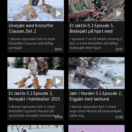
Ulvejakt med Kristoffer
Et Jaktliv S.2 Episode 3,
Clausen, Del 2.
Brølejakt på hjort med
Kristoffer Clausen
I denne episoden blir vi med
I episode 3 av Et Jaktliv sesong 2
Kristoffer Clausen på heftig
blir vi med Kristoffer på heftig
ulvejakt.
brølejakt etter hjort.
20:01
21:57
Et Jaktliv S.2 Episode 2,
Jakt I Norden S.1 Episode 2,
Revejakt i halmballer 2023
Elgjakt med løshund
I denne episoden blir vi med
I denne episoden blir vi med
Kristoffer og Knut Harald på
Inge Olav Murud på løshundjakt
actionfylt revejakt med terriere.
etter elg.
19:58
21:58