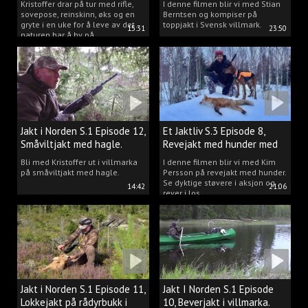
Kristoffer drar på tur med rifle,
I denne filmen blir vi med Stian
sovepose, reinskinn, øks og en
Berntsen og kompiser på
gryte i en uke for å leve av det
toppjakt i Svensk villmark.
15:31
23:50
naturen har å by på.
Jakt i Norden S.1 Episode 12,
Et Jaktliv S.3 Episode 8,
Småviltjakt med hagle.
Revejakt med hunder med
Kim Persson.
Bli med Kristoffer ut i villmarka
I denne filmen blir vi med Kim
på småviltjakt med hagle.
Persson på revejakt med hunder.
Se dyktige støvere i aksjon og
14:42
21:06
rever i los.
Jakt i Norden S.1 Episode 11,
Jakt I Norden S.1 Episode
Lokkejakt på rådyrbukk i
10, Beverjakt i villmarka.