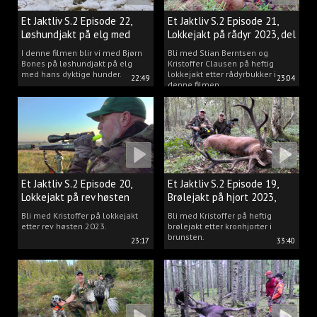
Et Jaktliv S.2 Episode 22,
Et Jaktliv S.2 Episode 21,
Løshundjakt på elg med
Lokkejakt på rådyr 2023, del
Bjørn Bones
3.
I denne filmen blir vi med Bjørn
Bli med Stian Berntsen og
Bones på løshundjakt på elg
Kristoffer Clausen på heftig
med hans dyktige hunder.
lokkejakt etter rådyrbukker i
22:49
23:04
denne filmen.
Et Jaktliv S.2 Episode 20,
Et Jaktliv S.2 Episode 19,
Lokkejakt på rev høsten
Brølejakt på hjort 2023,
2023.
del.1
Bli med Kristoffer på lokkejakt
Bli med Kristoffer på heftig
etter rev høsten 2023.
brølejakt etter kronhjorter i
brunsten.
23:17
33:40