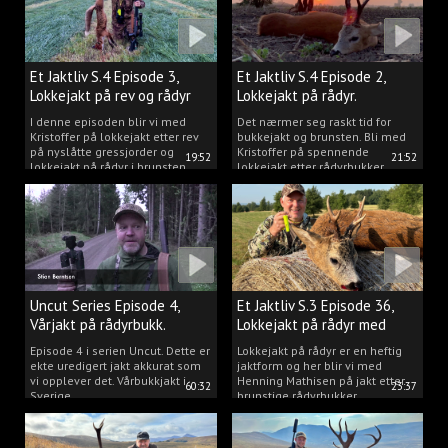
Et Jaktliv S.4 Episode 3,
Et Jaktliv S.4 Episode 2,
Lokkejakt på rev og rådyr
Lokkejakt på rådyr.
2025.
I denne episoden blir vi med
Det nærmer seg raskt tid for
Kristoffer på lokkejakt etter rev
bukkejakt og brunsten. Bli med
på nyslåtte gressjorder og
Kristoffer på spennende
19:52
21:52
lokkejakt på rådyr i brunsten.
lokkejakt etter rådyrbukker.
Uncut Series Episode 4,
Et Jaktliv S.3 Episode 36,
Vårjakt på rådyrbukk.
Lokkejakt på rådyr med
Henning Mathisen
Episode 4 i serien Uncut. Dette er
Lokkejakt på rådyr er en heftig
ekte uredigert jakt akkurat som
jaktform og her blir vi med
vi opplever det. Vårbukkjakt i
Henning Mathisen på jakt etter
60:32
23:37
Sverige.
brunstige rådyrbukker.