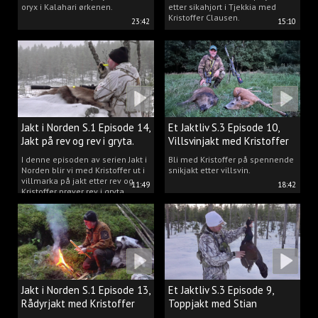
oryx i Kalahari ørkenen.
etter sikahjort i Tjekkia med
Kristoffer Clausen.
23:42
15:10
Jakt i Norden S.1 Episode 14,
Et Jaktliv S.3 Episode 10,
Jakt på rev og rev i gryta.
Villsvinjakt med Kristoffer
I denne episoden av serien Jakt i
Bli med Kristoffer på spennende
Norden blir vi med Kristoffer ut i
snikjakt etter villsvin.
villmarka på jakt etter rev og
11:49
18:42
Kristoffer prøver rev i gryta.
Jakt i Norden S.1 Episode 13,
Et Jaktliv S.3 Episode 9,
Rådyrjakt med Kristoffer
Toppjakt med Stian
Clausen
Berntsen