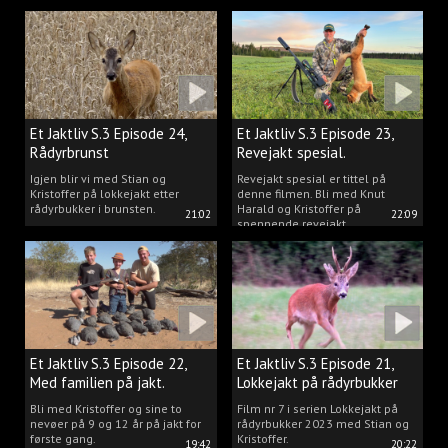
Kristoffer og opplev akkurat det
vi gjør når vi er ute og lokker
rådyr.
Et Jaktliv S.3 Episode 24,
Et Jaktliv S.3 Episode 23,
Rådyrbrunst
Revejakt spesial.
Igjen blir vi med Stian og
Revejakt spesial er tittel på
Kristoffer på lokkejakt etter
denne filmen. Bli med Knut
rådyrbukker i brunsten.
Harald og Kristoffer på
21:02
22:09
spennende revejakt.
Et Jaktliv S.3 Episode 22,
Et Jaktliv S.3 Episode 21,
Med familien på jakt.
Lokkejakt på rådyrbukker
med Stian og Kristoffer
Bli med Kristoffer og sine to
Film nr 7 i serien Lokkejakt på
nevøer på 9 og 12 år på jakt for
rådyrbukker 2023 med Stian og
første gang.
Kristoffer.
19:42
20:22