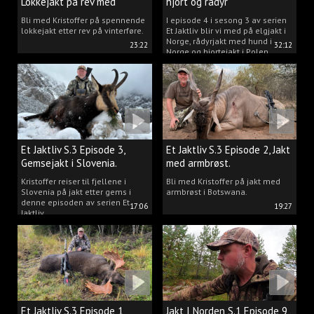
Lokkejakt på rev med
hjort og rådyr
Kristoffer Clausen
Bli med Kristoffer på spennende
I episode 4 i sesong 3 av serien
lokkejakt etter rev på vinterføre.
Et Jaktliv blir vi med på elgjakt i
Norge, rådyrjakt med hund i
23:22
32:12
Norge og hjortejakt i Polen.
Et Jaktliv S.3 Episode 3,
Et Jaktliv S.3 Episode 2, Jakt
Gemsejakt i Slovenia.
med armbrøst.
Kristoffer reiser til fjellene i
Bli med Kristoffer på jakt med
Slovenia på jakt etter gems i
armbrøst i Botswana.
denne episoden av serien Et
17:06
19:27
Jaktliv.
Et Jaktliv S.3 Episode 1,
Jakt I Norden S.1 Episode 9,