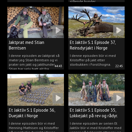
stående hunder.
Jaktprat med Stian
Et Jaktliv S.1 Episode 37,
Berntsen
Reinsdyrjakt i Norge
I denne episoden av Jaktprat så
I denne episoden blir vi med
møter jeg Stian Berntsen og vi
Kristoffer på jakt etter
prater om jakt og jakthunder.
storbukken i Forollhogna.
44:43
22:45
Stian har selv hatt alt fra
støvere, til elghunder,
rådyrhunder, spetser, apportører
og stående fuglehunder.
Et Jaktliv S.1 Episode 36,
Et Jaktliv S.1 Episode 35,
Duejakt i Norge
Lokkejakt på rev og rådyr.
I denne episoden blir vi med
I denne episoden av serien Et
Henning Mathisen og Kristoffer
Jaktliv blir vi med Kristoffer med