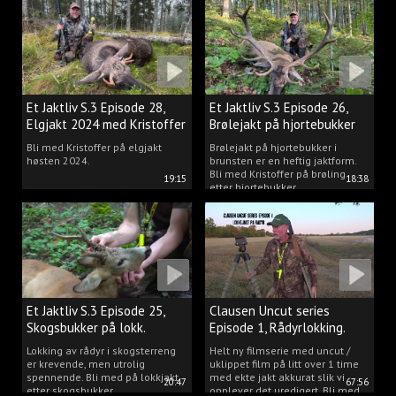
Et Jaktliv S.3 Episode 28,
Et Jaktliv S.3 Episode 26,
Elgjakt 2024 med Kristoffer
Brølejakt på hjortebukker
Clausen
med Kristoffer Clausen
Bli med Kristoffer på elgjakt
Brølejakt på hjortebukker i
høsten 2024.
brunsten er en heftig jaktform.
Bli med Kristoffer på brøling
19:15
18:38
etter hjortebukker.
Et Jaktliv S.3 Episode 25,
Clausen Uncut series
Skogsbukker på lokk.
Episode 1, Rådyrlokking.
Lokking av rådyr i skogsterreng
Helt ny filmserie med uncut /
er krevende, men utrolig
uklippet film på litt over 1 time
spennende. Bli med på lokkjakt
med ekte jakt akkurat slik vi
20:47
67:56
etter skogsbukker.
opplever det uredigert. Bli med