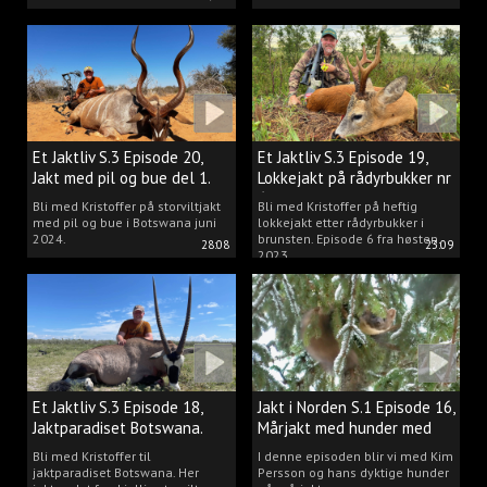
Et Jaktliv S.3 Episode 20,
Et Jaktliv S.3 Episode 19,
Jakt med pil og bue del 1.
Lokkejakt på rådyrbukker nr
6
Bli med Kristoffer på storviltjakt
Bli med Kristoffer på heftig
med pil og bue i Botswana juni
lokkejakt etter rådyrbukker i
2024.
brunsten. Episode 6 fra høsten
28:08
23:09
2023.
Et Jaktliv S.3 Episode 18,
Jakt i Norden S.1 Episode 16,
Jaktparadiset Botswana.
Mårjakt med hunder med
Kim Persson
Bli med Kristoffer til
I denne episoden blir vi med Kim
jaktparadiset Botswana. Her
Persson og hans dyktige hunder