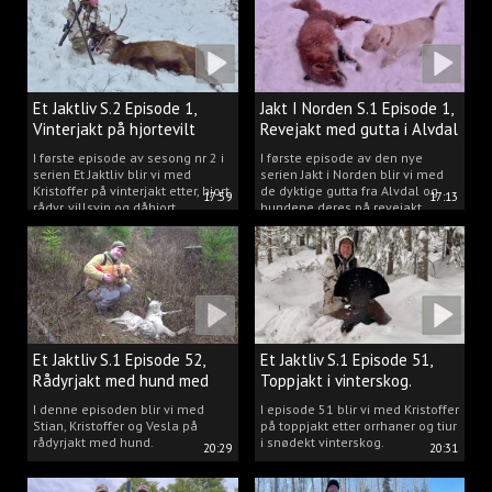
Et Jaktliv S.2 Episode 1,
Jakt I Norden S.1 Episode 1,
Vinterjakt på hjortevilt
Revejakt med gutta i Alvdal
I første episode av sesong nr 2 i
I første episode av den nye
serien Et Jaktliv blir vi med
serien Jakt i Norden blir vi med
Kristoffer på vinterjakt etter, hjort,
de dyktige gutta fra Alvdal og
17:59
17:13
rådyr, villsvin og dåhjort.
hundene deres på revejakt.
Et Jaktliv S.1 Episode 52,
Et Jaktliv S.1 Episode 51,
Rådyrjakt med hund med
Toppjakt i vinterskog.
Stian, Kristoffer og Vesla
I denne episoden blir vi med
I episode 51 blir vi med Kristoffer
Stian, Kristoffer og Vesla på
på toppjakt etter orrhaner og tiur
rådyrjakt med hund.
i snødekt vinterskog.
20:29
20:31