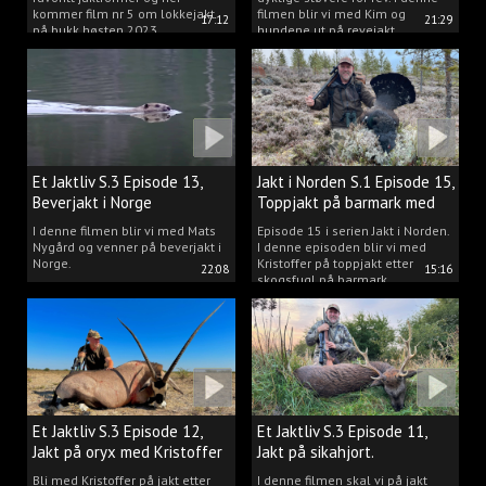
kommer film nr 5 om lokkejakt
filmen blir vi med Kim og
17:12
21:29
på bukk høsten 2023.
hundene ut på revejakt.
Et Jaktliv S.3 Episode 13,
Jakt i Norden S.1 Episode 15,
Beverjakt i Norge
Toppjakt på barmark med
Kristoffer Clausen
I denne filmen blir vi med Mats
Episode 15 i serien Jakt i Norden.
Nygård og venner på beverjakt i
I denne episoden blir vi med
Norge.
Kristoffer på toppjakt etter
22:08
15:16
skogsfugl på barmark.
Et Jaktliv S.3 Episode 12,
Et Jaktliv S.3 Episode 11,
Jakt på oryx med Kristoffer
Jakt på sikahjort.
Clausen
Bli med Kristoffer på jakt etter
I denne filmen skal vi på jakt