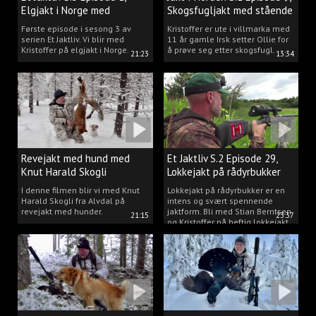
Elgjakt i Norge med
Skogsfugljakt med stående
Kristoffer Clausen
hund.
Første episode i sesong 3 av
Kristoffer er ute i villmarka med
serien Et Jaktliv. Vi blir med
11 år gamle Irsk setter Ollie for
Kristoffer på elgjakt i Norge.
å prøve seg etter skogsfugl.
21:23
13:34
Revejakt med hund med
Et Jaktliv S.2 Episode 29,
Knut Harald Skogli
Lokkejakt på rådyrbukker
med Stian og Kristoffer
I denne filmen blir vi med Knut
Lokkejakt på rådyrbukker er en
Harald Skogli fra Alvdal på
intens og svært spennende
revejakt med hunder.
jaktform. Bli med Stian Berntsen
21:15
23:37
og Kristoffer på heftig lokkejakt.