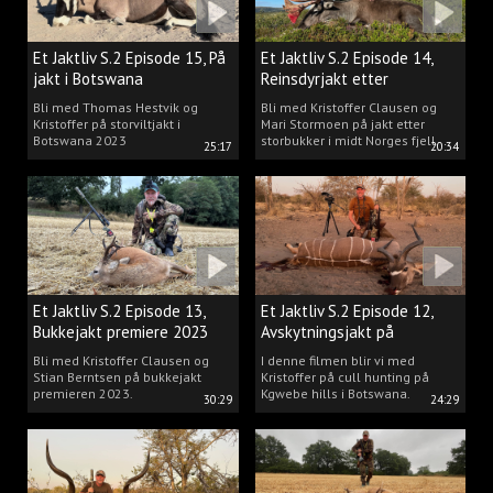
Et Jaktliv S.2 Episode 15, På
Et Jaktliv S.2 Episode 14,
jakt i Botswana
Reinsdyrjakt etter
storbukker.
Bli med Thomas Hestvik og
Bli med Kristoffer Clausen og
Kristoffer på storviltjakt i
Mari Stormoen på jakt etter
Botswana 2023
storbukker i midt Norges fjell.
25:17
20:34
Et Jaktliv S.2 Episode 13,
Et Jaktliv S.2 Episode 12,
Bukkejakt premiere 2023
Avskytningsjakt på
antiloper i Botswana
Bli med Kristoffer Clausen og
I denne filmen blir vi med
Stian Berntsen på bukkejakt
Kristoffer på cull hunting på
premieren 2023.
Kgwebe hills i Botswana.
30:29
24:29