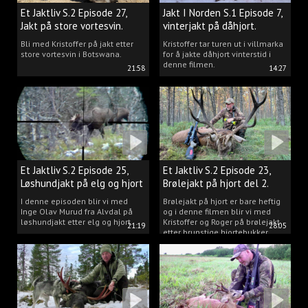
Et Jaktliv S.2 Episode 27,
Jakt I Norden S.1 Episode 7,
Jakt på store vortesvin.
vinterjakt på dåhjort.
Bli med Kristoffer på jakt etter
Kristoffer tar turen ut i villmarka
store vortesvin i Botswana.
for å jakte dåhjort vinterstid i
denne filmen.
21:58
14:27
Et Jaktliv S.2 Episode 25,
Et Jaktliv S.2 Episode 23,
Løshundjakt på elg og hjort
Brølejakt på hjort del 2.
i Norge.
I denne episoden blir vi med
Brølejakt på hjort er bare heftig
Inge Olav Murud fra Alvdal på
og i denne filmen blir vi med
løshundjakt etter elg og hjort.
Kristoffer og Roger på brølejakt
21:19
28:05
etter brunstige hjortebukker.