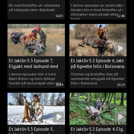
villmarka.
Bli med Kristoffer ut i villmarka
I denne episoden av serien Jakt i
på lokkejakt etter rådyrbukk.
Norden blir vi med Kristoffer ut i
villmarka i kano på jakt etter
16:03
12:48
bever.
Et Jaktliv S.3 Episode 7,
Et Jaktliv S.3 Episode 6, Jakt
Elgjakt med løshund med
på Kgwebe hills i Botswana.
Bjørn Bones.
I denne episoden blir vi med
Thomas og Kristoffer drar på
Bjørn Bones og hans dyktige
spennende smygjakt på Kgwebe
hunder på løshundjakt etter elg.
hills i Botswana.
18:04
26:24
Et Jaktliv S.3 Episode 5,
Et Jaktliv S.3 Episode 4. Elg,