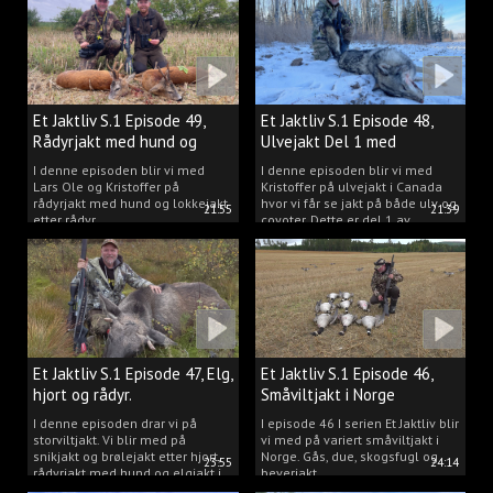
Et Jaktliv S.1 Episode 49,
Et Jaktliv S.1 Episode 48,
Rådyrjakt med hund og
Ulvejakt Del 1 med
lokkejakt.
Kristoffer Clausen.
I denne episoden blir vi med
I denne episoden blir vi med
Lars Ole og Kristoffer på
Kristoffer på ulvejakt i Canada
rådyrjakt med hund og lokkejakt
hvor vi får se jakt på både ulv og
21:55
21:39
etter rådyr.
coyoter. Dette er del 1 av
ulvejakten.
Et Jaktliv S.1 Episode 47, Elg,
Et Jaktliv S.1 Episode 46,
hjort og rådyr.
Småviltjakt i Norge
I denne episoden drar vi på
I episode 46 I serien Et Jaktliv blir
storviltjakt. Vi blir med på
vi med på variert småviltjakt i
snikjakt og brølejakt etter hjort,
Norge. Gås, due, skogsfugl og
23:55
24:14
rådyrjakt med hund og elgjakt i
beverjakt.
Trøndelag.