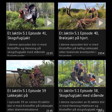
Et Jaktliv S.1 Episode 41,
Et Jaktliv S.1 Episode 40,
Skogsfugljakt
Brølejakt på hjort.
I denne episoden blir vi med
I denne episoden blir vi med
Kristoffer og Henning på
Kristoffer på heftig lokkejakt
skogsfugljakt med stående
etter brølende kronhjorter i
22:33
29:54
fuglehunder.
brunsten.
Et Jaktliv S.1 Episode 39
Et Jaktliv S.1 Episode 38,
Lokkejakt på
Skogsfugljakt med stående
drømmebukkene
hunder.
I episode 39 av serien Et Jaktliv
I denne episoden av Et Jaktliv blir
blir vi med Kristoffer på lokkejakt
vi med Henning Mathisen og
etter drømmebukkene.
Kristoffer på skogsfugljakt med
25:45
28:51