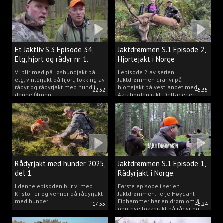
Et Jaktliv S.3 Episode 34,
Jaktdrømmen S.1 Episode 2,
Elg, hjort og rådyr nr 1.
Hjortejakt i Norge
2025
Vi blir med på løshundjakt på
I episode 2 av serien
elg, vinterjakt på hjort, lokking av
Jaktdrømmen drar vi på
rådyr og rådyrjakt med hund i
hjortejakt på vestlandet med
22:32
45:35
denne filmen.
Åkrafjorden jakt. Deltager er
Michelle Sofi Thomassen.
Rådyrjakt med hunder 2025,
Jaktdrømmen S.1 Episode 1,
del 1.
Rådyrjakt i Norge.
I denne episoden blir vi med
Første episode i serien
Kristoffer og venner på rådyrjakt
Jaktdrømmen. Terje Høydahl
med hunder.
Eidhammer har en drøm om å
17:55
45:24
oppleve lokkejakt på rådyr og
målet vårt er å gjøre den