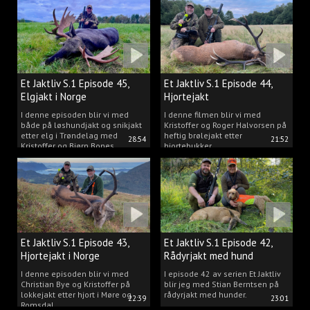
Et Jaktliv S.1 Episode 45,
Et Jaktliv S.1 Episode 44,
Elgjakt i Norge
Hjortejakt
I denne episoden blir vi med
I denne filmen blir vi med
både på løshundjakt og snikjakt
Kristoffer og Roger Halvorsen på
etter elg i Trøndelag med
heftig brølejakt etter
28:54
21:52
Kristoffer og Bjørn Bones
hjortebukker.
Et Jaktliv S.1 Episode 43,
Et Jaktliv S.1 Episode 42,
Hjortejakt i Norge
Rådyrjakt med hund
I denne episoden blir vi med
I episode 42 av serien Et Jaktliv
Christian Bye og Kristoffer på
blir jeg med Stian Berntsen på
lokkejakt etter hjort i Møre og
rådyrjakt med hunder.
22:39
23:01
Romsdal.