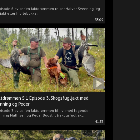
pisode 6 av serien Jaktdrømmen reiser Halvor Sveen og jeg
jakt etter hjortebukker.
35:09
ktdrømmen S.1 Episode 3, Skogsfugljakt med
nning og Peder
pisode 3 av serien Jaktdrømmen blir vi med legenden
ning Mathisen og Peder Bogsti på skogsfugljakt.
41:53