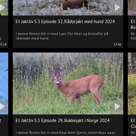
Et Jaktliv S.3 Episode 32, Rådyrjakt med hund 2024
Et
Bo
I denne filmen blir vi med Lars Ole Hoel og Kristoffer på
Bl
g
rådyrjakt med hund.
hil
45:24
17:41
t
Et Jaktliv S.3 Episode 29, Bukkejakt i Norge 2024
Et
Cl
I denne filmen blir vi med Knut Arne Gjems, Iselin Roos Aaas
Bli