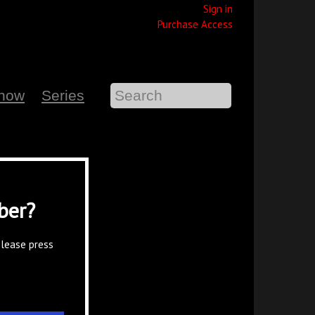
Sign in
Purchase Access
Show
Series
ber?
please press