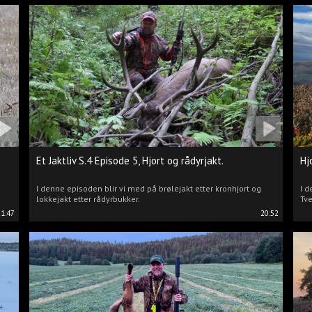
Et Jaktliv S.4 Episode 5, Hjort og rådyrjakt.
Hj
I denne episoden blir vi med på brølejakt etter kronhjort og
I d
lokkejakt etter rådyrbukker.
Tve
21:47
20:52