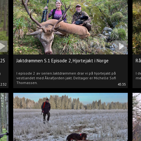
025
Jaktdrømmen S.1 Episode 2, Hjortejakt i Norge
Rå
g
I episode 2 av serien Jaktdrømmen drar vi på hjortejakt på
I d
vestlandet med Åkrafjorden jakt. Deltager er Michelle Sofi
me
Thomassen.
22:32
45:35