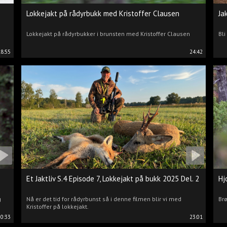
Lokkejakt på rådyrbukk med Kristoffer Clausen
Ja
Lokkejakt på rådyrbukker i brunsten med Kristoffer Clausen
Bli
18:55
24:42
Et Jaktliv S.4 Episode 7, Lokkejakt på bukk 2025 Del. 2
Hj
g
Nå er det tid for rådyrbunst så i denne filmen blir vi med
Brø
Kristoffer på lokkejakt.
20:33
23:01