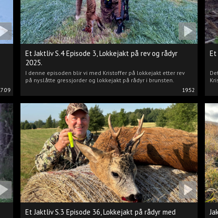
Et Jaktliv S.4 Episode 3, Lokkejakt på rev og rådyr
Et
2025.
I denne episoden blir vi med Kristoffer på lokkejakt etter rev
Det
på nyslåtte gressjorder og lokkejakt på rådyr i brunsten.
Kri
17:09
19:52
Et Jaktliv S.3 Episode 36, Lokkejakt på rådyr med
Ja