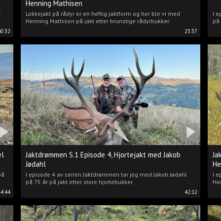
Henning Mathisen
t
Lokkejakt på rådyr er en heftig jaktform og her blir vi med
I e
Henning Mathisen på jakt etter brunstige rådyrbukker.
på 
60:32
23:37
el
Jaktdrømmen S.1 Episode 4, Hjortejakt med Jakob
Ja
Jødahl
He
på
I episode 4 av serien Jaktdrømmen tar jeg med Jakob Jødahl
I e
på 75 år på jakt etter store hjortebukker.
Hen
44:44
42:12