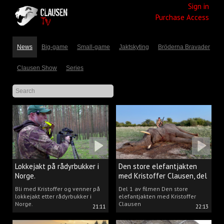
Sign in
Purchase Access
News
Big-game
Small-game
Jaktskyting
Bröderna Bravader
Clausen Show
Series
Lokkejakt på rådyrbukker i
Den store elefantjakten
Norge.
med Kristoffer Clausen, del
1.
Bli med Kristoffer og venner på
Del 1 av filmen Den store
lokkejakt etter rådyrbukker i
elefantjakten med Kristoffer
Norge.
Clausen
21:11
22:13