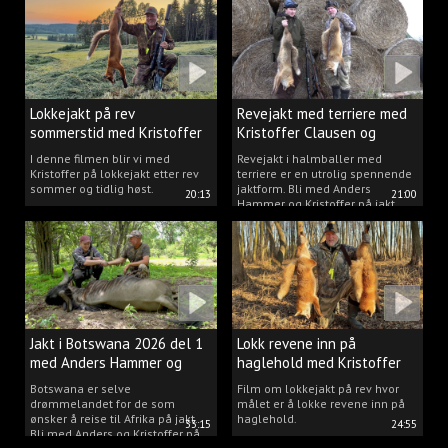
Lokkejakt på rev
Revejakt med terriere med
sommerstid med Kristoffer
Kristoffer Clausen og
Clausen
Anders Hammer
I denne filmen blir vi med
Revejakt i halmballer med
Kristoffer på lokkejakt etter rev
terriere er en utrolig spennende
sommer og tidlig høst.
jaktform. Bli med Anders
20:13
21:00
Hammer og Kristoffer på jakt.
Jakt i Botswana 2026 del 1
Lokk revene inn på
med Anders Hammer og
haglehold med Kristoffer
Kristoffer
Clausen
Botswana er selve
Film om lokkejakt på rev hvor
drømmelandet for de som
målet er å lokke revene inn på
ønsker å reise til Afrika på jakt.
haglehold.
33:15
24:55
Bli med Anders og Kristoffer på