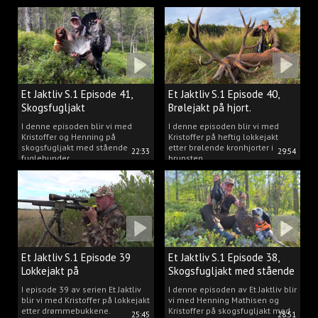
Et Jaktliv S.1 Episode 41,
Et Jaktliv S.1 Episode 40,
Skogsfugljakt
Brølejakt på hjort.
I denne episoden blir vi med
I denne episoden blir vi med
Kristoffer og Henning på
Kristoffer på heftig lokkejakt
skogsfugljakt med stående
etter brølende kronhjorter i
22:33
29:54
fuglehunder.
brunsten.
Et Jaktliv S.1 Episode 39
Et Jaktliv S.1 Episode 38,
Lokkejakt på
Skogsfugljakt med stående
drømmebukkene
hunder.
I episode 39 av serien Et Jaktliv
I denne episoden av Et Jaktliv blir
blir vi med Kristoffer på lokkejakt
vi med Henning Mathisen og
etter drømmebukkene.
Kristoffer på skogsfugljakt med
25:45
28:51