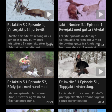
Et Jaktliv S.2 Episode 1,
Jakt I Norden S.1 Episode 1,
Vinterjakt på hjortevilt
Revejakt med gutta i Alvdal
I første episode av sesong nr 2 i
I første episode av den nye
serien Et Jaktliv blir vi med
serien Jakt i Norden blir vi med
Kristoffer på vinterjakt etter, hjort,
de dyktige gutta fra Alvdal og
17:59
17:13
rådyr, villsvin og dåhjort.
hundene deres på revejakt.
Et Jaktliv S.1 Episode 52,
Et Jaktliv S.1 Episode 51,
Rådyrjakt med hund med
Toppjakt i vinterskog.
Stian, Kristoffer og Vesla
I denne episoden blir vi med
I episode 51 blir vi med Kristoffer
Stian, Kristoffer og Vesla på
på toppjakt etter orrhaner og tiur
rådyrjakt med hund.
i snødekt vinterskog.
20:29
20:31