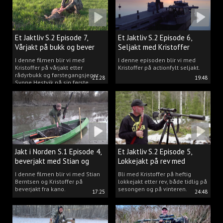
Et Jaktliv S.2 Episode 7,
Et Jaktliv S.2 Episode 6,
Vårjakt på bukk og bever
Seljakt med Kristoffer
Clausen
I denne filmen blir vi med
I denne episoden blir vi med
Kristoffer på vårjakt etter
Kristoffer på actionfylt seljakt.
rådyrbukk og førstegangsjeger
21:28
19:48
Synne Hestvik på sin første
beverjakt.
Jakt i Norden S.1 Episode 4,
Et Jaktliv S.2 Episode 5,
beverjakt med Stian og
Lokkejakt på rev med
Kristoffer
Kristoffer Clausen
I denne filmen blir vi med Stian
Bli med Kristoffer på heftig
Berntsen og Kristoffer på
lokkejakt etter rev, både tidlig på
beverjakt fra kano.
sesongen og på vinteren.
17:25
24:48