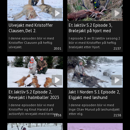
Ulvejakt med Kristoffer
Et Jaktliv S.2 Episode 3,
Clausen, Del 2.
Brølejakt på hjort med
Kristoffer Clausen
I denne episoden blir vi med
I episode 3 av Et Jaktliv sesong 2
Kristoffer Clausen på heftig
blir vi med Kristoffer på heftig
ulvejakt.
brølejakt etter hjort.
20:01
21:57
Et Jaktliv S.2 Episode 2,
Jakt I Norden S.1 Episode 2,
Revejakt i halmballer 2023
Elgjakt med løshund
I denne episoden blir vi med
I denne episoden blir vi med
Kristoffer og Knut Harald på
Inge Olav Murud på løshundjakt
actionfylt revejakt med terriere.
etter elg.
19:58
21:58