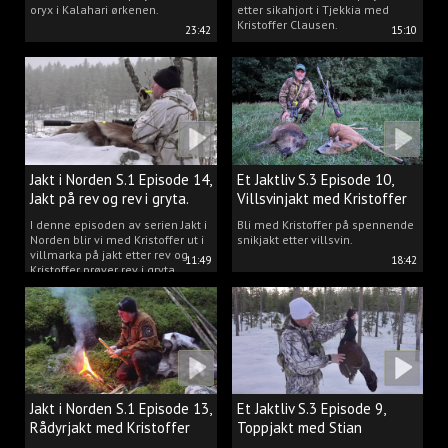
oryx i Kalahari ørkenen.
etter sikahjort i Tjekkia med
Kristoffer Clausen.
23:42
15:10
Jakt i Norden S.1 Episode 14,
Et Jaktliv S.3 Episode 10,
Jakt på rev og rev i gryta.
Villsvinjakt med Kristoffer
I denne episoden av serien Jakt i
Bli med Kristoffer på spennende
Norden blir vi med Kristoffer ut i
snikjakt etter villsvin.
villmarka på jakt etter rev og
11:49
18:42
Kristoffer prøver rev i gryta.
Jakt i Norden S.1 Episode 13,
Et Jaktliv S.3 Episode 9,
Rådyrjakt med Kristoffer
Toppjakt med Stian
Clausen
Berntsen