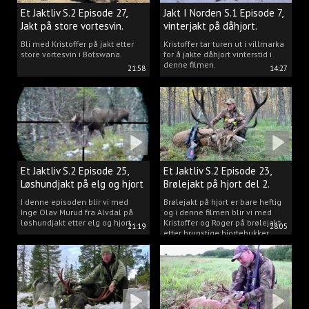
Et Jaktliv S.2 Episode 27,
Jakt I Norden S.1 Episode 7,
Jakt på store vortesvin.
vinterjakt på dåhjort.
Bli med Kristoffer på jakt etter
Kristoffer tar turen ut i villmarka
store vortesvin i Botswana.
for å jakte dåhjort vinterstid i
denne filmen.
21:58
14:27
Et Jaktliv S.2 Episode 25,
Et Jaktliv S.2 Episode 23,
Løshundjakt på elg og hjort
Brølejakt på hjort del 2.
i Norge.
I denne episoden blir vi med
Brølejakt på hjort er bare heftig
Inge Olav Murud fra Alvdal på
og i denne filmen blir vi med
løshundjakt etter elg og hjort.
Kristoffer og Roger på brølejakt
21:19
28:05
etter brunstige hjortebukker.