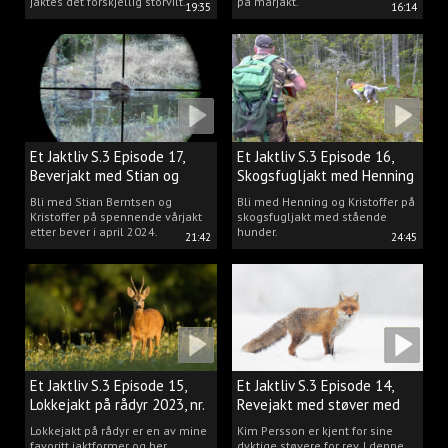
jaktes det forskjellig storvilt.
på mårjakt.
19:35
16:14
Et Jaktliv S.3 Episode 17,
Et Jaktliv S.3 Episode 16,
Beverjakt med Stian og
Skogsfugljakt med Henning
Kristoffer
Mathisen
Bli med Stian Berntsen og
Bli med Henning og Kristoffer på
Kristoffer på spennende vårjakt
skogsfugljakt med stående
etter bever i april 2024.
hunder.
21:42
24:45
Et Jaktliv S.3 Episode 15,
Et Jaktliv S.3 Episode 14,
Lokkejakt på rådyr 2023, nr.
Revejakt med støver med
5
Kim Persson
Lokkejakt på rådyr er en av mine
Kim Persson er kjent for sine
favoritt jaktformer og her
dyktige støvere for rev. I denne