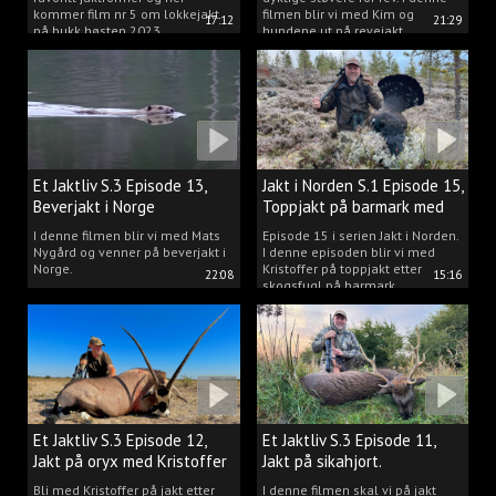
kommer film nr 5 om lokkejakt
filmen blir vi med Kim og
17:12
21:29
på bukk høsten 2023.
hundene ut på revejakt.
Et Jaktliv S.3 Episode 13,
Jakt i Norden S.1 Episode 15,
Beverjakt i Norge
Toppjakt på barmark med
Kristoffer Clausen
I denne filmen blir vi med Mats
Episode 15 i serien Jakt i Norden.
Nygård og venner på beverjakt i
I denne episoden blir vi med
Norge.
Kristoffer på toppjakt etter
22:08
15:16
skogsfugl på barmark.
Et Jaktliv S.3 Episode 12,
Et Jaktliv S.3 Episode 11,
Jakt på oryx med Kristoffer
Jakt på sikahjort.
Clausen
Bli med Kristoffer på jakt etter
I denne filmen skal vi på jakt