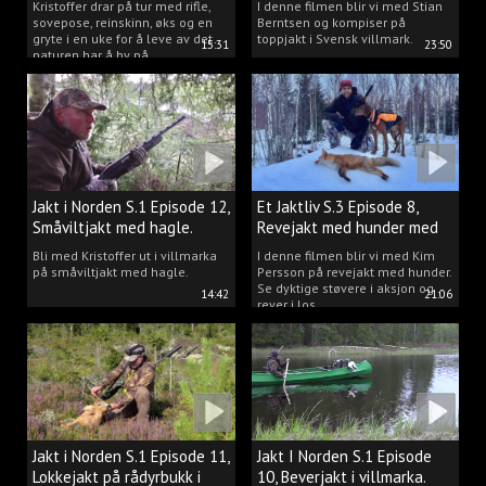
Kristoffer drar på tur med rifle,
I denne filmen blir vi med Stian
sovepose, reinskinn, øks og en
Berntsen og kompiser på
gryte i en uke for å leve av det
toppjakt i Svensk villmark.
15:31
23:50
naturen har å by på.
Jakt i Norden S.1 Episode 12,
Et Jaktliv S.3 Episode 8,
Småviltjakt med hagle.
Revejakt med hunder med
Kim Persson.
Bli med Kristoffer ut i villmarka
I denne filmen blir vi med Kim
på småviltjakt med hagle.
Persson på revejakt med hunder.
Se dyktige støvere i aksjon og
14:42
21:06
rever i los.
Jakt i Norden S.1 Episode 11,
Jakt I Norden S.1 Episode
Lokkejakt på rådyrbukk i
10, Beverjakt i villmarka.