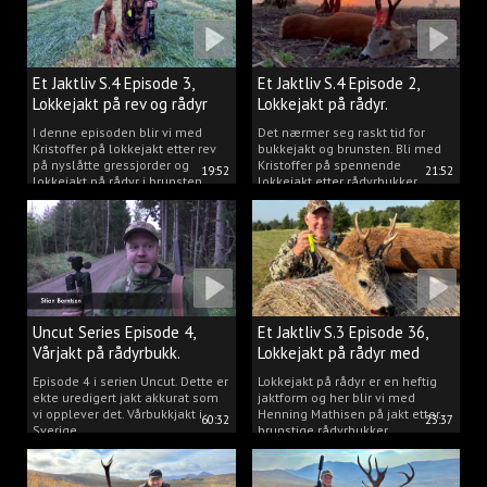
Et Jaktliv S.4 Episode 3,
Et Jaktliv S.4 Episode 2,
Lokkejakt på rev og rådyr
Lokkejakt på rådyr.
2025.
I denne episoden blir vi med
Det nærmer seg raskt tid for
Kristoffer på lokkejakt etter rev
bukkejakt og brunsten. Bli med
på nyslåtte gressjorder og
Kristoffer på spennende
19:52
21:52
lokkejakt på rådyr i brunsten.
lokkejakt etter rådyrbukker.
Uncut Series Episode 4,
Et Jaktliv S.3 Episode 36,
Vårjakt på rådyrbukk.
Lokkejakt på rådyr med
Henning Mathisen
Episode 4 i serien Uncut. Dette er
Lokkejakt på rådyr er en heftig
ekte uredigert jakt akkurat som
jaktform og her blir vi med
vi opplever det. Vårbukkjakt i
Henning Mathisen på jakt etter
60:32
23:37
Sverige.
brunstige rådyrbukker.