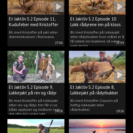
Et Jaktliv S.2 Episode 11,
Et Jaktliv S.2 Episode 10
Kudufeber med Kristoffer
Lokk rådyrene inn på kloss
Clausen
hold.
Bli med Kristoffer på jakt etter
Bli med Kristoffer på lokkejakt
drømmekuduen i Botswana.
etter rådyrbukker hvor målet er å
få lokket inn bukkene så nære
27:06
22:59
som mulig.
Et Jaktliv S.2 Episode 9,
Et Jaktliv S.2 Episode 8,
Lokkejakt på rev og rådyr
Lokkejakt på rådyrbukker
med Kristoffer Clausen
2023 nr. 1
Bli med Kristoffer på lokkejakt
Bli med Kristoffer Clausen på
etter rev og rådyr. Her får vi se
heftig lokkejakt etter
både oppturer og nedturer som
rådyrbukker.
24:28
19:26
det ofte blir under jakt.