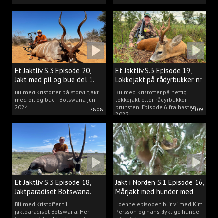
Et Jaktliv S.3 Episode 20,
Et Jaktliv S.3 Episode 19,
Jakt med pil og bue del 1.
Lokkejakt på rådyrbukker nr
6
Bli med Kristoffer på storviltjakt
Bli med Kristoffer på heftig
med pil og bue i Botswana juni
lokkejakt etter rådyrbukker i
2024.
brunsten. Episode 6 fra høsten
28:08
23:09
2023.
Et Jaktliv S.3 Episode 18,
Jakt i Norden S.1 Episode 16,
Jaktparadiset Botswana.
Mårjakt med hunder med
Kim Persson
Bli med Kristoffer til
I denne episoden blir vi med Kim
jaktparadiset Botswana. Her
Persson og hans dyktige hunder