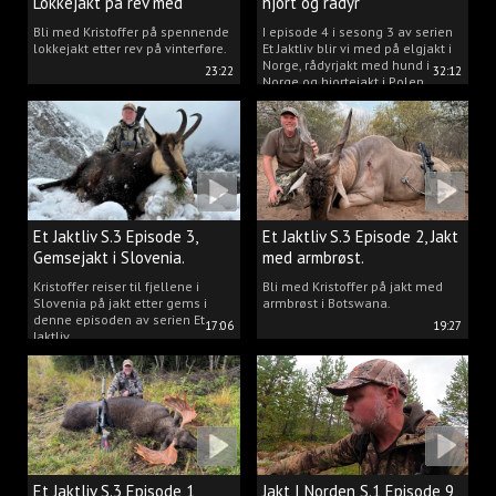
Lokkejakt på rev med
hjort og rådyr
Kristoffer Clausen
Bli med Kristoffer på spennende
I episode 4 i sesong 3 av serien
lokkejakt etter rev på vinterføre.
Et Jaktliv blir vi med på elgjakt i
Norge, rådyrjakt med hund i
23:22
32:12
Norge og hjortejakt i Polen.
Et Jaktliv S.3 Episode 3,
Et Jaktliv S.3 Episode 2, Jakt
Gemsejakt i Slovenia.
med armbrøst.
Kristoffer reiser til fjellene i
Bli med Kristoffer på jakt med
Slovenia på jakt etter gems i
armbrøst i Botswana.
denne episoden av serien Et
17:06
19:27
Jaktliv.
Et Jaktliv S.3 Episode 1,
Jakt I Norden S.1 Episode 9,