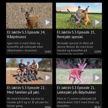
Kristoffer og opplev akkurat det
vi gjør når vi er ute og lokker
rådyr.
Et Jaktliv S.3 Episode 24,
Et Jaktliv S.3 Episode 23,
Rådyrbrunst
Revejakt spesial.
Igjen blir vi med Stian og
Revejakt spesial er tittel på
Kristoffer på lokkejakt etter
denne filmen. Bli med Knut
rådyrbukker i brunsten.
Harald og Kristoffer på
21:02
22:09
spennende revejakt.
Et Jaktliv S.3 Episode 22,
Et Jaktliv S.3 Episode 21,
Med familien på jakt.
Lokkejakt på rådyrbukker
med Stian og Kristoffer
Bli med Kristoffer og sine to
Film nr 7 i serien Lokkejakt på
nevøer på 9 og 12 år på jakt for
rådyrbukker 2023 med Stian og
første gang.
Kristoffer.
19:42
20:22