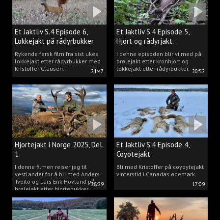
Et Jaktliv S.4 Episode 6,
Et Jaktliv S.4 Episode 5,
Lokkejakt på rådyrbukker
Hjort og rådyrjakt.
2025 Del.1
Rykende fersk film fra sist ukes
I denne episoden blir vi med på
lokkejakt etter rådyrbukker med
brølejakt etter kronhjort og
Kristoffer Clausen.
lokkejakt etter rådyrbukker.
21:47
20:52
Hjortejakt i Norge 2025, Del.
Et Jaktliv S.4 Episode 4,
1
Coyotejakt
I denne filmen reiser jeg til
Bli med Kristoffer på coyoytejakt
vestlandet for å bli med Anders
vinterstid i Canadas ødemark.
Tveito og Lars Erik Hovland på
28:29
17:09
brølejakt etter hjortebukker.