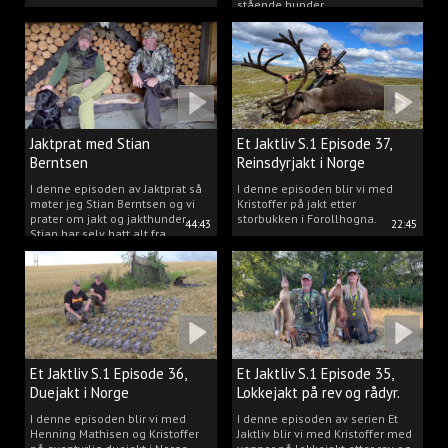
stående hunder.
Jaktprat med Stian
Et Jaktliv S.1 Episode 37,
Berntsen
Reinsdyrjakt i Norge
I denne episoden av Jaktprat så
I denne episoden blir vi med
møter jeg Stian Berntsen og vi
Kristoffer på jakt etter
prater om jakt og jakthunder.
storbukken i Forollhogna.
44:43
22:45
Stian har selv hatt alt fra
støvere, til elghunder,
rådyrhunder, spetser, apportører
og stående fuglehunder.
Et Jaktliv S.1 Episode 36,
Et Jaktliv S.1 Episode 35,
Duejakt i Norge
Lokkejakt på rev og rådyr.
I denne episoden blir vi med
I denne episoden av serien Et
Henning Mathisen og Kristoffer
Jaktliv blir vi med Kristoffer med