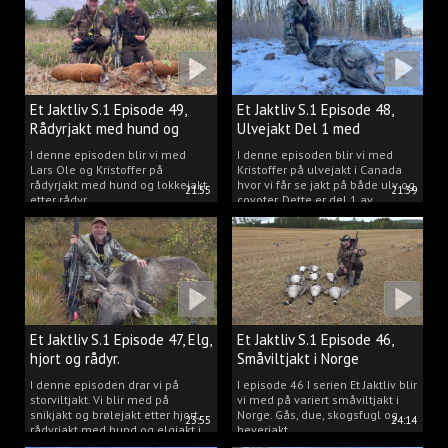
Et Jaktliv S.1 Episode 49,
Et Jaktliv S.1 Episode 48,
Rådyrjakt med hund og
Ulvejakt Del 1 med
lokkejakt.
Kristoffer Clausen.
I denne episoden blir vi med
I denne episoden blir vi med
Lars Ole og Kristoffer på
Kristoffer på ulvejakt i Canada
rådyrjakt med hund og lokkejakt
hvor vi får se jakt på både ulv og
21:55
21:39
etter rådyr.
coyoter. Dette er del 1 av
ulvejakten.
Et Jaktliv S.1 Episode 47, Elg,
Et Jaktliv S.1 Episode 46,
hjort og rådyr.
Småviltjakt i Norge
I denne episoden drar vi på
I episode 46 I serien Et Jaktliv blir
storviltjakt. Vi blir med på
vi med på variert småviltjakt i
snikjakt og brølejakt etter hjort,
Norge. Gås, due, skogsfugl og
23:55
24:14
rådyrjakt med hund og elgjakt i
beverjakt.
Trøndelag.