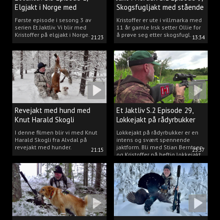
Elgjakt i Norge med
Skogsfugljakt med stående
Kristoffer Clausen
hund.
Første episode i sesong 3 av
Kristoffer er ute i villmarka med
serien Et Jaktliv. Vi blir med
11 år gamle Irsk setter Ollie for
Kristoffer på elgjakt i Norge.
å prøve seg etter skogsfugl.
21:23
13:34
Revejakt med hund med
Et Jaktliv S.2 Episode 29,
Knut Harald Skogli
Lokkejakt på rådyrbukker
med Stian og Kristoffer
I denne filmen blir vi med Knut
Lokkejakt på rådyrbukker er en
Harald Skogli fra Alvdal på
intens og svært spennende
revejakt med hunder.
jaktform. Bli med Stian Berntsen
21:15
23:37
og Kristoffer på heftig lokkejakt.