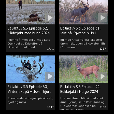
drømmen til virkelighet.
Et Jaktliv S.3 Episode 32,
Et Jaktliv S.3 Episode 31,
Rådyrjakt med hund 2024
Jakt på Kgwebe hills i
Botswana
I denne filmen blir vi med Lars
Bli med Kristoffer på jakt etter
Ole Hoel og Kristoffer på
drømmekuduen på Kgwebe hills
rådyrjakt med hund.
i Botswana.
17:41
20:37
Et Jaktliv S.3 Episode 30,
Et Jaktliv S.3 Episode 29,
Vinterjakt på villsvin, hjort
Bukkejakt i Norge 2024
og rådyr.
Spennende vinterjakt på villsvin,
I denne filmen blir vi med Knut
hjort og rådyr.
Arne Gjems, Iselin Roos Aaas og
Ole Andreas Johansen på
20:12
20:00
bukkejakt i Norge.