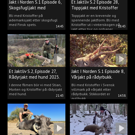
Jakt i Norden S.1 Episode 6,
Et Jaktliv S.2 Episode 28,
Skogsfugljakt med
Toppjakt med Kristoffer
spetshund.
Clausen
Bli med Kristoffer på
Toppjakt er en krevende og
ødemarksjakt etter skogsfugl
spennende jaktform. Bli med
med Finsk spets.
Kristoffer ut i vinterskogen på
14:45
18:43
jakt etter tiur og orrhaner.
Et Jaktliv S.2, Episode 27,
Jakt I Norden S.1 Episode 8,
Rådyrjakt med hund 2023.
Vårjakt på rådyrbukk.
I denne filmen blir vi med Stian,
Bli med Kristoffer i Svensk
Morten og Kristoffer på rådyrjakt
villmark på vårjakt etter
med hund.
rådyrbukk. Stikkordet er
21:43
14:58
gullbukk.