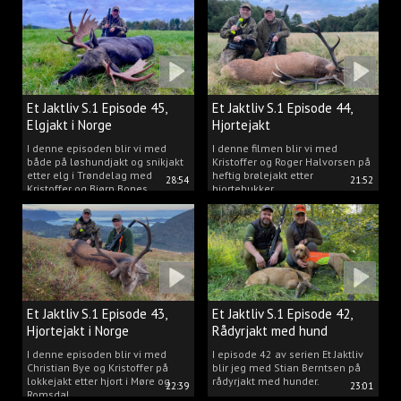
Et Jaktliv S.1 Episode 45,
Et Jaktliv S.1 Episode 44,
Elgjakt i Norge
Hjortejakt
I denne episoden blir vi med
I denne filmen blir vi med
både på løshundjakt og snikjakt
Kristoffer og Roger Halvorsen på
etter elg i Trøndelag med
heftig brølejakt etter
28:54
21:52
Kristoffer og Bjørn Bones
hjortebukker.
Et Jaktliv S.1 Episode 43,
Et Jaktliv S.1 Episode 42,
Hjortejakt i Norge
Rådyrjakt med hund
I denne episoden blir vi med
I episode 42 av serien Et Jaktliv
Christian Bye og Kristoffer på
blir jeg med Stian Berntsen på
lokkejakt etter hjort i Møre og
rådyrjakt med hunder.
22:39
23:01
Romsdal.