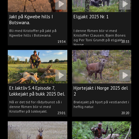
Jakt på Kgwebe hills I
Elgjakt 2025 Nr. 1
Botswana.
Bli med Kristoffer på jakt på
I denne filmen blir vi med
Kgwebe hills i Botswana.
Kristoffer Clausen, Bjørn Bones
og Per Toni Grundt på elgjakt i
19:34
20:33
Norge.
Et Jaktliv S.4 Episode 7,
Hjortejakt i Norge 2025 del
Lokkejakt på bukk 2025 Del.
2
2
Nå er det tid for rådyrbunst så i
Brølejakt på hjort på vestlandet i
denne filmen blir vi med
heftig natur.
Kristoffer på lokkejakt.
23:01
20:20