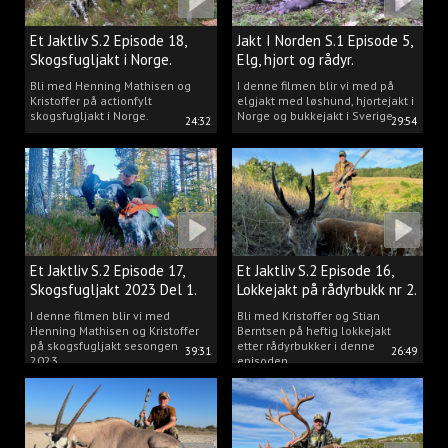
Et Jaktliv S.2 Episode 18,
Jakt I Norden S.1 Episode 5,
Skogsfugljakt i Norge.
Elg, hjort og rådyr.
Bli med Henning Mathisen og
I denne filmen blir vi med på
Kristoffer på actionfylt
elgjakt med løshund, hjortejakt i
skogsfugljakt i Norge.
Norge og bukkejakt i Sverige.
24:32
29:54
Et Jaktliv S.2 Episode 17,
Et Jaktliv S.2 Episode 16,
Skogsfugljakt 2023 Del 1.
Lokkejakt på rådyrbukk nr 2.
I denne filmen blir vi med
Bli med Kristoffer og Stian
Henning Mathisen og Kristoffer
Berntsen på heftig lokkejakt
på skogsfugljakt sesongen
etter rådyrbukker i denne
39:31
26:49
2023.
episoden.