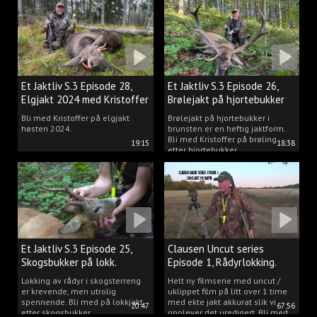
Et Jaktliv S.3 Episode 28,
Et Jaktliv S.3 Episode 26,
Elgjakt 2024 med Kristoffer
Brølejakt på hjortebukker
Clausen
med Kristoffer Clausen
Bli med Kristoffer på elgjakt
Brølejakt på hjortebukker i
høsten 2024.
brunsten er en heftig jaktform.
Bli med Kristoffer på brøling
19:15
18:38
etter hjortebukker.
Et Jaktliv S.3 Episode 25,
Clausen Uncut series
Skogsbukker på lokk.
Episode 1, Rådyrlokking.
Lokking av rådyr i skogsterreng
Helt ny filmserie med uncut /
er krevende, men utrolig
uklippet film på litt over 1 time
spennende. Bli med på lokkjakt
med ekte jakt akkurat slik vi
20:47
67:56
etter skogsbukker.
opplever det uredigert. Bli med