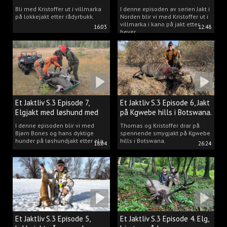
villmarka.
Bli med Kristoffer ut i villmarka
I denne episoden av serien Jakt i
på lokkejakt etter rådyrbukk.
Norden blir vi med Kristoffer ut i
villmarka i kano på jakt etter
16:03
12:48
bever.
Et Jaktliv S.3 Episode 7,
Et Jaktliv S.3 Episode 6, Jakt
Elgjakt med løshund med
på Kgwebe hills i Botswana.
Bjørn Bones.
I denne episoden blir vi med
Thomas og Kristoffer drar på
Bjørn Bones og hans dyktige
spennende smygjakt på Kgwebe
hunder på løshundjakt etter elg.
hills i Botswana.
18:04
26:24
Et Jaktliv S.3 Episode 5,
Et Jaktliv S.3 Episode 4. Elg,