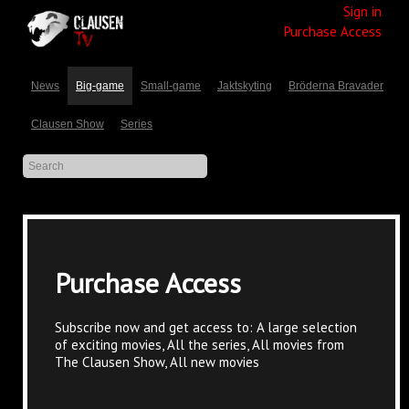
Sign in
Purchase Access
News
Big-game
Small-game
Jaktskyting
Bröderna Bravader
Clausen Show
Series
Purchase Access
Subscribe now and get access to: A large selection
of exciting movies, All the series, All movies from
The Clausen Show, All new movies