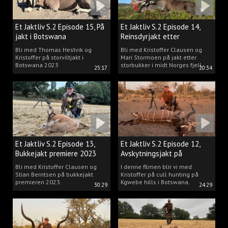
Et Jaktliv S.2 Episode 15, På
Et Jaktliv S.2 Episode 14,
jakt i Botswana
Reinsdyrjakt etter
storbukker.
Bli med Thomas Hestvik og
Bli med Kristoffer Clausen og
Kristoffer på storviltjakt i
Mari Stormoen på jakt etter
Botswana 2023
storbukker i midt Norges fjell.
25:17
20:34
Et Jaktliv S.2 Episode 13,
Et Jaktliv S.2 Episode 12,
Bukkejakt premiere 2023
Avskytningsjakt på
antiloper i Botswana
Bli med Kristoffer Clausen og
I denne filmen blir vi med
Stian Berntsen på bukkejakt
Kristoffer på cull hunting på
premieren 2023.
Kgwebe hills i Botswana.
30:29
24:29