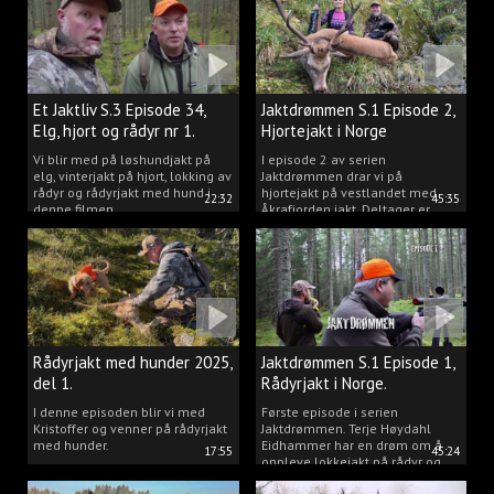
Et Jaktliv S.3 Episode 34,
Jaktdrømmen S.1 Episode 2,
Elg, hjort og rådyr nr 1.
Hjortejakt i Norge
2025
Vi blir med på løshundjakt på
I episode 2 av serien
elg, vinterjakt på hjort, lokking av
Jaktdrømmen drar vi på
rådyr og rådyrjakt med hund i
hjortejakt på vestlandet med
22:32
45:35
denne filmen.
Åkrafjorden jakt. Deltager er
Michelle Sofi Thomassen.
Rådyrjakt med hunder 2025,
Jaktdrømmen S.1 Episode 1,
del 1.
Rådyrjakt i Norge.
I denne episoden blir vi med
Første episode i serien
Kristoffer og venner på rådyrjakt
Jaktdrømmen. Terje Høydahl
med hunder.
Eidhammer har en drøm om å
17:55
45:24
oppleve lokkejakt på rådyr og
målet vårt er å gjøre den