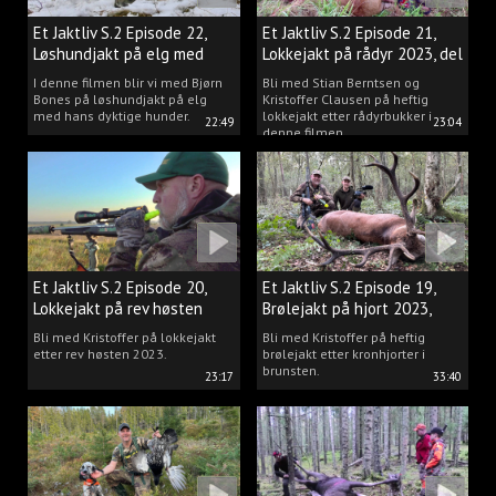
Et Jaktliv S.2 Episode 22,
Et Jaktliv S.2 Episode 21,
Løshundjakt på elg med
Lokkejakt på rådyr 2023, del
Bjørn Bones
3.
I denne filmen blir vi med Bjørn
Bli med Stian Berntsen og
Bones på løshundjakt på elg
Kristoffer Clausen på heftig
med hans dyktige hunder.
lokkejakt etter rådyrbukker i
22:49
23:04
denne filmen.
Et Jaktliv S.2 Episode 20,
Et Jaktliv S.2 Episode 19,
Lokkejakt på rev høsten
Brølejakt på hjort 2023,
2023.
del.1
Bli med Kristoffer på lokkejakt
Bli med Kristoffer på heftig
etter rev høsten 2023.
brølejakt etter kronhjorter i
brunsten.
23:17
33:40