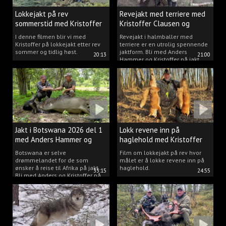
Lokkejakt på rev
Revejakt med terriere med
sommerstid med Kristoffer
Kristoffer Clausen og
Clausen
Anders Hammer
I denne filmen blir vi med
Revejakt i halmballer med
Kristoffer på lokkejakt etter rev
terriere er en utrolig spennende
sommer og tidlig høst.
jaktform. Bli med Anders
20:13
21:00
Hammer og Kristoffer på jakt.
Jakt i Botswana 2026 del 1
Lokk revene inn på
med Anders Hammer og
haglehold med Kristoffer
Kristoffer
Clausen
Botswana er selve
Film om lokkejakt på rev hvor
drømmelandet for de som
målet er å lokke revene inn på
ønsker å reise til Afrika på jakt.
haglehold.
33:15
24:55
Bli med Anders og Kristoffer på
spennende opplevelser på
Kgwebe Hills i Botswana.