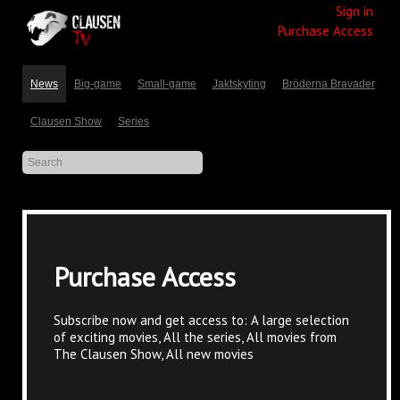
Sign in
Purchase Access
News
Big-game
Small-game
Jaktskyting
Bröderna Bravader
Clausen Show
Series
Purchase Access
Subscribe now and get access to: A large selection
of exciting movies, All the series, All movies from
The Clausen Show, All new movies