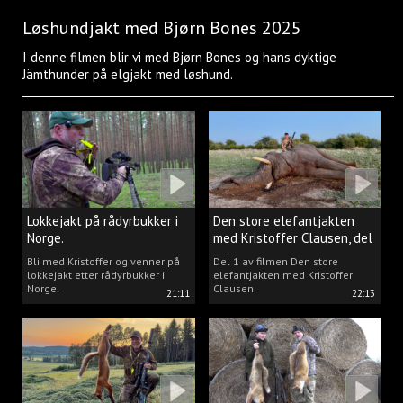
Løshundjakt med Bjørn Bones 2025
I denne filmen blir vi med Bjørn Bones og hans dyktige
Jämthunder på elgjakt med løshund.
Lokkejakt på rådyrbukker i
Den store elefantjakten
Norge.
med Kristoffer Clausen, del
1.
Bli med Kristoffer og venner på
Del 1 av filmen Den store
lokkejakt etter rådyrbukker i
elefantjakten med Kristoffer
Norge.
Clausen
21:11
22:13