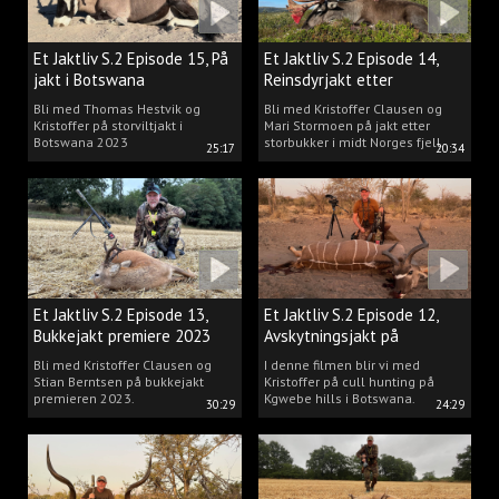
Et Jaktliv S.2 Episode 15, På
Et Jaktliv S.2 Episode 14,
jakt i Botswana
Reinsdyrjakt etter
storbukker.
Bli med Thomas Hestvik og
Bli med Kristoffer Clausen og
Kristoffer på storviltjakt i
Mari Stormoen på jakt etter
Botswana 2023
storbukker i midt Norges fjell.
25:17
20:34
Et Jaktliv S.2 Episode 13,
Et Jaktliv S.2 Episode 12,
Bukkejakt premiere 2023
Avskytningsjakt på
antiloper i Botswana
Bli med Kristoffer Clausen og
I denne filmen blir vi med
Stian Berntsen på bukkejakt
Kristoffer på cull hunting på
premieren 2023.
Kgwebe hills i Botswana.
30:29
24:29