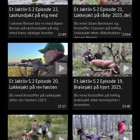
Et Jaktliv S.2 Episode 22,
Et Jaktliv S.2 Episode 21,
Løshundjakt på elg med
Lokkejakt på rådyr 2023, del
Bjørn Bones
3.
I denne filmen blir vi med Bjørn
Bli med Stian Berntsen og
Bones på løshundjakt på elg
Kristoffer Clausen på heftig
med hans dyktige hunder.
lokkejakt etter rådyrbukker i
22:49
23:04
denne filmen.
Et Jaktliv S.2 Episode 20,
Et Jaktliv S.2 Episode 19,
Lokkejakt på rev høsten
Brølejakt på hjort 2023,
2023.
del.1
Bli med Kristoffer på lokkejakt
Bli med Kristoffer på heftig
etter rev høsten 2023.
brølejakt etter kronhjorter i
brunsten.
23:17
33:40