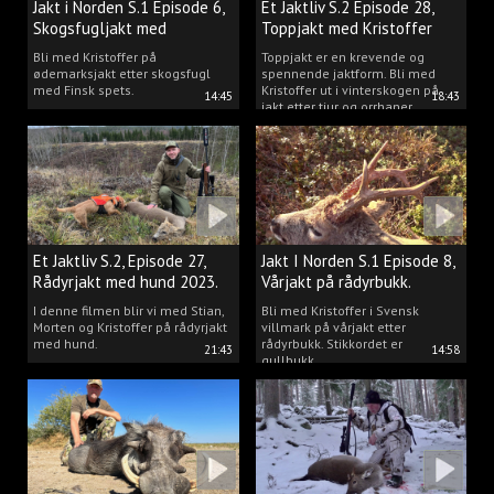
Jakt i Norden S.1 Episode 6,
Et Jaktliv S.2 Episode 28,
Skogsfugljakt med
Toppjakt med Kristoffer
spetshund.
Clausen
Bli med Kristoffer på
Toppjakt er en krevende og
ødemarksjakt etter skogsfugl
spennende jaktform. Bli med
med Finsk spets.
Kristoffer ut i vinterskogen på
14:45
18:43
jakt etter tiur og orrhaner.
Et Jaktliv S.2, Episode 27,
Jakt I Norden S.1 Episode 8,
Rådyrjakt med hund 2023.
Vårjakt på rådyrbukk.
I denne filmen blir vi med Stian,
Bli med Kristoffer i Svensk
Morten og Kristoffer på rådyrjakt
villmark på vårjakt etter
med hund.
rådyrbukk. Stikkordet er
21:43
14:58
gullbukk.