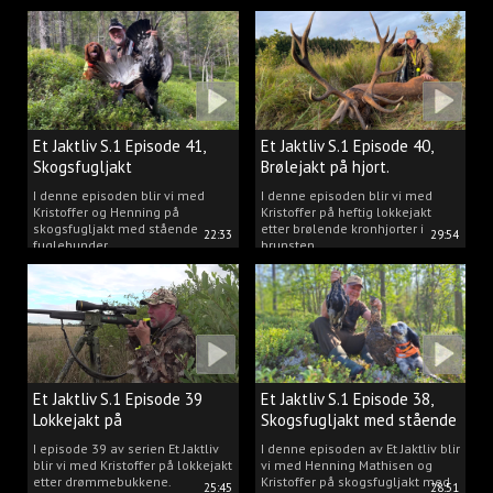
Et Jaktliv S.1 Episode 41,
Et Jaktliv S.1 Episode 40,
Skogsfugljakt
Brølejakt på hjort.
I denne episoden blir vi med
I denne episoden blir vi med
Kristoffer og Henning på
Kristoffer på heftig lokkejakt
skogsfugljakt med stående
etter brølende kronhjorter i
22:33
29:54
fuglehunder.
brunsten.
Et Jaktliv S.1 Episode 39
Et Jaktliv S.1 Episode 38,
Lokkejakt på
Skogsfugljakt med stående
drømmebukkene
hunder.
I episode 39 av serien Et Jaktliv
I denne episoden av Et Jaktliv blir
blir vi med Kristoffer på lokkejakt
vi med Henning Mathisen og
etter drømmebukkene.
Kristoffer på skogsfugljakt med
25:45
28:51