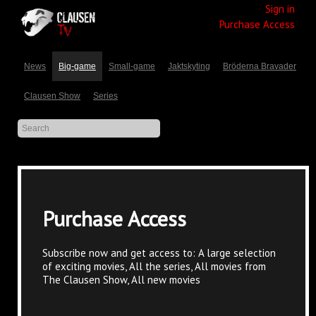
Sign in
Purchase Access
News
Big-game
Small-game
Jaktskyting
Bröderna Bravader
Clausen Show
Series
Purchase Access
Subscribe now and get access to: A large selection
of exciting movies, All the series, All movies from
The Clausen Show, All new movies