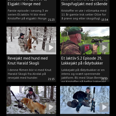
Elgjakt i Norge med
Skogsfugljakt med stående
Kristoffer Clausen
hund.
Første episode i sesong 3 av
Kristoffer er ute i villmarka med
serien Et Jaktliv. Vi blir med
11 år gamle Irsk setter Ollie for
Kristoffer på elgjakt i Norge.
å prøve seg etter skogsfugl.
21:23
13:34
Revejakt med hund med
Et Jaktliv S.2 Episode 29,
Knut Harald Skogli
Lokkejakt på rådyrbukker
med Stian og Kristoffer
I denne filmen blir vi med Knut
Lokkejakt på rådyrbukker er en
Harald Skogli fra Alvdal på
intens og svært spennende
revejakt med hunder.
jaktform. Bli med Stian Berntsen
21:15
23:37
og Kristoffer på heftig lokkejakt.