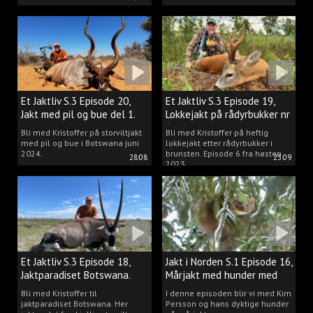
Et Jaktliv S.3 Episode 20,
Et Jaktliv S.3 Episode 19,
Jakt med pil og bue del 1.
Lokkejakt på rådyrbukker nr
6
Bli med Kristoffer på storviltjakt
Bli med Kristoffer på heftig
med pil og bue i Botswana juni
lokkejakt etter rådyrbukker i
2024.
brunsten. Episode 6 fra høsten
28:08
23:09
2023.
Et Jaktliv S.3 Episode 18,
Jakt i Norden S.1 Episode 16,
Jaktparadiset Botswana.
Mårjakt med hunder med
Kim Persson
Bli med Kristoffer til
I denne episoden blir vi med Kim
jaktparadiset Botswana. Her
Persson og hans dyktige hunder