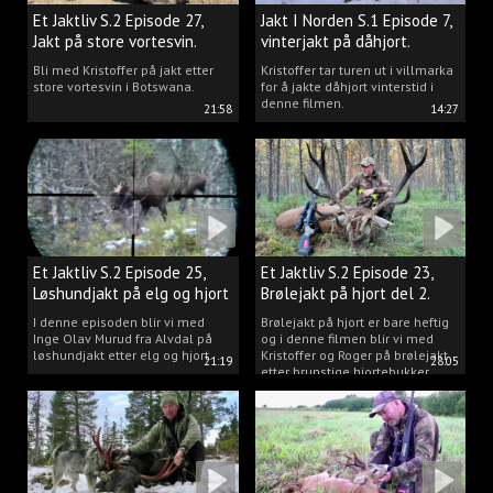
Et Jaktliv S.2 Episode 27,
Jakt I Norden S.1 Episode 7,
Jakt på store vortesvin.
vinterjakt på dåhjort.
Bli med Kristoffer på jakt etter
Kristoffer tar turen ut i villmarka
store vortesvin i Botswana.
for å jakte dåhjort vinterstid i
denne filmen.
21:58
14:27
Et Jaktliv S.2 Episode 25,
Et Jaktliv S.2 Episode 23,
Løshundjakt på elg og hjort
Brølejakt på hjort del 2.
i Norge.
I denne episoden blir vi med
Brølejakt på hjort er bare heftig
Inge Olav Murud fra Alvdal på
og i denne filmen blir vi med
løshundjakt etter elg og hjort.
Kristoffer og Roger på brølejakt
21:19
28:05
etter brunstige hjortebukker.