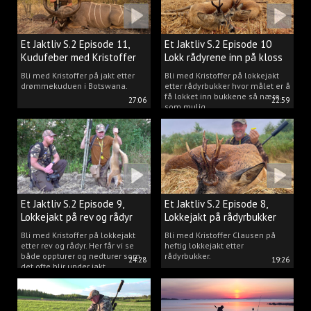
Et Jaktliv S.2 Episode 11,
Et Jaktliv S.2 Episode 10
Kudufeber med Kristoffer
Lokk rådyrene inn på kloss
Clausen
hold.
Bli med Kristoffer på jakt etter
Bli med Kristoffer på lokkejakt
drømmekuduen i Botswana.
etter rådyrbukker hvor målet er å
få lokket inn bukkene så nære
27:06
22:59
som mulig.
Et Jaktliv S.2 Episode 9,
Et Jaktliv S.2 Episode 8,
Lokkejakt på rev og rådyr
Lokkejakt på rådyrbukker
med Kristoffer Clausen
2023 nr. 1
Bli med Kristoffer på lokkejakt
Bli med Kristoffer Clausen på
etter rev og rådyr. Her får vi se
heftig lokkejakt etter
både oppturer og nedturer som
rådyrbukker.
24:28
19:26
det ofte blir under jakt.