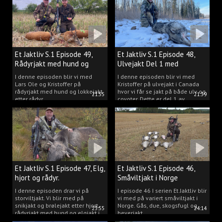
Et Jaktliv S.1 Episode 49,
Et Jaktliv S.1 Episode 48,
Rådyrjakt med hund og
Ulvejakt Del 1 med
lokkejakt.
Kristoffer Clausen.
I denne episoden blir vi med
I denne episoden blir vi med
Lars Ole og Kristoffer på
Kristoffer på ulvejakt i Canada
rådyrjakt med hund og lokkejakt
hvor vi får se jakt på både ulv og
21:55
21:39
etter rådyr.
coyoter. Dette er del 1 av
ulvejakten.
Et Jaktliv S.1 Episode 47, Elg,
Et Jaktliv S.1 Episode 46,
hjort og rådyr.
Småviltjakt i Norge
I denne episoden drar vi på
I episode 46 I serien Et Jaktliv blir
storviltjakt. Vi blir med på
vi med på variert småviltjakt i
snikjakt og brølejakt etter hjort,
Norge. Gås, due, skogsfugl og
23:55
24:14
rådyrjakt med hund og elgjakt i
beverjakt.
Trøndelag.