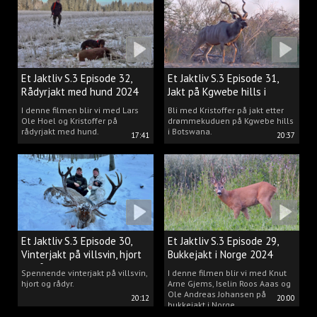
drømmen til virkelighet.
Et Jaktliv S.3 Episode 32,
Et Jaktliv S.3 Episode 31,
Rådyrjakt med hund 2024
Jakt på Kgwebe hills i
Botswana
I denne filmen blir vi med Lars
Bli med Kristoffer på jakt etter
Ole Hoel og Kristoffer på
drømmekuduen på Kgwebe hills
rådyrjakt med hund.
i Botswana.
17:41
20:37
Et Jaktliv S.3 Episode 30,
Et Jaktliv S.3 Episode 29,
Vinterjakt på villsvin, hjort
Bukkejakt i Norge 2024
og rådyr.
Spennende vinterjakt på villsvin,
I denne filmen blir vi med Knut
hjort og rådyr.
Arne Gjems, Iselin Roos Aaas og
Ole Andreas Johansen på
20:12
20:00
bukkejakt i Norge.