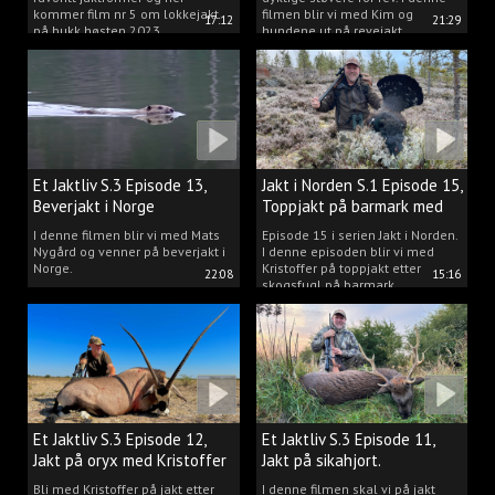
kommer film nr 5 om lokkejakt
filmen blir vi med Kim og
17:12
21:29
på bukk høsten 2023.
hundene ut på revejakt.
Et Jaktliv S.3 Episode 13,
Jakt i Norden S.1 Episode 15,
Beverjakt i Norge
Toppjakt på barmark med
Kristoffer Clausen
I denne filmen blir vi med Mats
Episode 15 i serien Jakt i Norden.
Nygård og venner på beverjakt i
I denne episoden blir vi med
Norge.
Kristoffer på toppjakt etter
22:08
15:16
skogsfugl på barmark.
Et Jaktliv S.3 Episode 12,
Et Jaktliv S.3 Episode 11,
Jakt på oryx med Kristoffer
Jakt på sikahjort.
Clausen
Bli med Kristoffer på jakt etter
I denne filmen skal vi på jakt