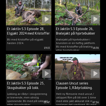
Et Jaktliv S.3 Episode 28,
Et Jaktliv S.3 Episode 26,
Elgjakt 2024 med Kristoffer
Brølejakt på hjortebukker
Clausen
med Kristoffer Clausen
Bli med Kristoffer på elgjakt
Brølejakt på hjortebukker i
høsten 2024.
brunsten er en heftig jaktform.
Bli med Kristoffer på brøling
19:15
18:38
etter hjortebukker.
Et Jaktliv S.3 Episode 25,
Clausen Uncut series
Skogsbukker på lokk.
Episode 1, Rådyrlokking.
Lokking av rådyr i skogsterreng
Helt ny filmserie med uncut /
er krevende, men utrolig
uklippet film på litt over 1 time
spennende. Bli med på lokkjakt
med ekte jakt akkurat slik vi
20:47
67:56
etter skogsbukker.
opplever det uredigert. Bli med