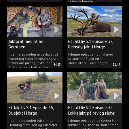
stående hunder.
Jaktprat med Stian
Et Jaktliv S.1 Episode 37,
Berntsen
Reinsdyrjakt i Norge
I denne episoden av Jaktprat så
I denne episoden blir vi med
møter jeg Stian Berntsen og vi
Kristoffer på jakt etter
prater om jakt og jakthunder.
storbukken i Forollhogna.
44:43
22:45
Stian har selv hatt alt fra
støvere, til elghunder,
rådyrhunder, spetser, apportører
og stående fuglehunder.
Et Jaktliv S.1 Episode 36,
Et Jaktliv S.1 Episode 35,
Duejakt i Norge
Lokkejakt på rev og rådyr.
I denne episoden blir vi med
I denne episoden av serien Et
Henning Mathisen og Kristoffer
Jaktliv blir vi med Kristoffer med