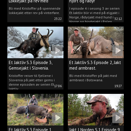
Lokkejakt på rev med
hjort og rådyr
Kristoffer Clausen
Bli med Kristoffer på spennende
I episode 4 i sesong 3 av serien
lokkejakt etter rev på vinterføre.
Et Jaktliv blir vi med på elgjakt i
Norge, rådyrjakt med hund i
23:22
32:12
Norge og hjortejakt i Polen.
Et Jaktliv S.3 Episode 3,
Et Jaktliv S.3 Episode 2, Jakt
Gemsejakt i Slovenia.
med armbrøst.
Kristoffer reiser til fjellene i
Bli med Kristoffer på jakt med
Slovenia på jakt etter gems i
armbrøst i Botswana.
denne episoden av serien Et
17:06
19:27
Jaktliv.
Et Jaktliv S.3 Episode 1,
Jakt I Norden S.1 Episode 9,