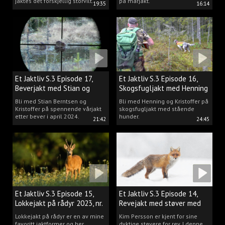
jaktes det forskjellig storvilt.
på mårjakt.
19:35
16:14
Et Jaktliv S.3 Episode 17,
Et Jaktliv S.3 Episode 16,
Beverjakt med Stian og
Skogsfugljakt med Henning
Kristoffer
Mathisen
Bli med Stian Berntsen og
Bli med Henning og Kristoffer på
Kristoffer på spennende vårjakt
skogsfugljakt med stående
etter bever i april 2024.
hunder.
21:42
24:45
Et Jaktliv S.3 Episode 15,
Et Jaktliv S.3 Episode 14,
Lokkejakt på rådyr 2023, nr.
Revejakt med støver med
5
Kim Persson
Lokkejakt på rådyr er en av mine
Kim Persson er kjent for sine
favoritt jaktformer og her
dyktige støvere for rev. I denne