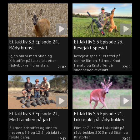
Kristoffer og opplev akkurat det
vi gjør når vi er ute og lokker
rådyr.
Et Jaktliv S.3 Episode 24,
Et Jaktliv S.3 Episode 23,
Rådyrbrunst
Revejakt spesial.
Igjen blir vi med Stian og
Revejakt spesial er tittel på
Kristoffer på lokkejakt etter
denne filmen. Bli med Knut
rådyrbukker i brunsten.
Harald og Kristoffer på
21:02
22:09
spennende revejakt.
Et Jaktliv S.3 Episode 22,
Et Jaktliv S.3 Episode 21,
Med familien på jakt.
Lokkejakt på rådyrbukker
med Stian og Kristoffer
Bli med Kristoffer og sine to
Film nr 7 i serien Lokkejakt på
nevøer på 9 og 12 år på jakt for
rådyrbukker 2023 med Stian og
første gang.
Kristoffer.
19:42
20:22