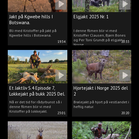
Jakt på Kgwebe hills I
Elgjakt 2025 Nr. 1
Botswana.
Bli med Kristoffer på jakt på
I denne filmen blir vi med
Kgwebe hills i Botswana.
Kristoffer Clausen, Bjørn Bones
og Per Toni Grundt på elgjakt i
19:34
20:33
Norge.
Et Jaktliv S.4 Episode 7,
Hjortejakt i Norge 2025 del
Lokkejakt på bukk 2025 Del.
2
2
Nå er det tid for rådyrbunst så i
Brølejakt på hjort på vestlandet i
denne filmen blir vi med
heftig natur.
Kristoffer på lokkejakt.
23:01
20:20