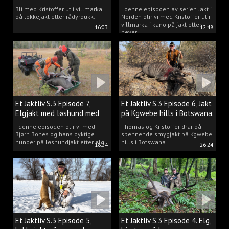
villmarka.
Bli med Kristoffer ut i villmarka
I denne episoden av serien Jakt i
på lokkejakt etter rådyrbukk.
Norden blir vi med Kristoffer ut i
villmarka i kano på jakt etter
16:03
12:48
bever.
Et Jaktliv S.3 Episode 7,
Et Jaktliv S.3 Episode 6, Jakt
Elgjakt med løshund med
på Kgwebe hills i Botswana.
Bjørn Bones.
I denne episoden blir vi med
Thomas og Kristoffer drar på
Bjørn Bones og hans dyktige
spennende smygjakt på Kgwebe
hunder på løshundjakt etter elg.
hills i Botswana.
18:04
26:24
Et Jaktliv S.3 Episode 5,
Et Jaktliv S.3 Episode 4. Elg,