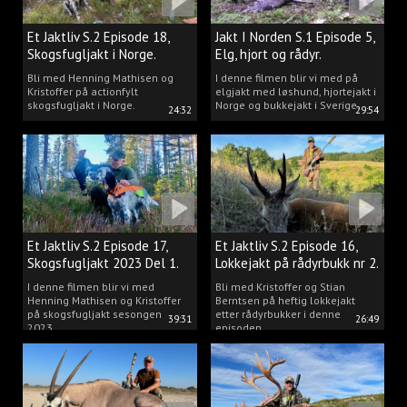
Et Jaktliv S.2 Episode 18,
Jakt I Norden S.1 Episode 5,
Skogsfugljakt i Norge.
Elg, hjort og rådyr.
Bli med Henning Mathisen og
I denne filmen blir vi med på
Kristoffer på actionfylt
elgjakt med løshund, hjortejakt i
skogsfugljakt i Norge.
Norge og bukkejakt i Sverige.
24:32
29:54
Et Jaktliv S.2 Episode 17,
Et Jaktliv S.2 Episode 16,
Skogsfugljakt 2023 Del 1.
Lokkejakt på rådyrbukk nr 2.
I denne filmen blir vi med
Bli med Kristoffer og Stian
Henning Mathisen og Kristoffer
Berntsen på heftig lokkejakt
på skogsfugljakt sesongen
etter rådyrbukker i denne
39:31
26:49
2023.
episoden.