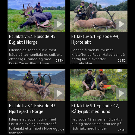
Et Jaktliv S.1 Episode 45,
Et Jaktliv S.1 Episode 44,
Elgjakt i Norge
Hjortejakt
I denne episoden blir vi med
I denne filmen blir vi med
både på løshundjakt og snikjakt
Kristoffer og Roger Halvorsen på
etter elg i Trøndelag med
heftig brølejakt etter
28:54
21:52
Kristoffer og Bjørn Bones
hjortebukker.
Et Jaktliv S.1 Episode 43,
Et Jaktliv S.1 Episode 42,
Hjortejakt i Norge
Rådyrjakt med hund
I denne episoden blir vi med
I episode 42 av serien Et Jaktliv
Christian Bye og Kristoffer på
blir jeg med Stian Berntsen på
lokkejakt etter hjort i Møre og
rådyrjakt med hunder.
22:39
23:01
Romsdal.