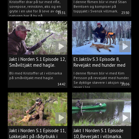
Kristoffer drar på tur med rifle,
I denne filmen blir vi med Stian
sovepose, reinskinn, øks og en
Berntsen og kompiser på
gryte i en uke for å leve av det
toppjakt i Svensk villmark.
15:31
23:50
naturen har å by på.
Jakt i Norden S.1 Episode 12,
Et Jaktliv S.3 Episode 8,
Småviltjakt med hagle.
Revejakt med hunder med
Kim Persson.
Bli med Kristoffer ut i villmarka
I denne filmen blir vi med Kim
på småviltjakt med hagle.
Persson på revejakt med hunder.
Se dyktige støvere i aksjon og
14:42
21:06
rever i los.
Jakt i Norden S.1 Episode 11,
Jakt I Norden S.1 Episode
Lokkejakt på rådyrbukk i
10, Beverjakt i villmarka.