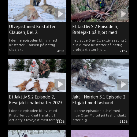
Ulvejakt med Kristoffer
Et Jaktliv S.2 Episode 3,
Clausen, Del 2.
Brølejakt på hjort med
Kristoffer Clausen
I denne episoden blir vi med
I episode 3 av Et Jaktliv sesong 2
Kristoffer Clausen på heftig
blir vi med Kristoffer på heftig
ulvejakt.
brølejakt etter hjort.
20:01
21:57
Et Jaktliv S.2 Episode 2,
Jakt I Norden S.1 Episode 2,
Revejakt i halmballer 2023
Elgjakt med løshund
I denne episoden blir vi med
I denne episoden blir vi med
Kristoffer og Knut Harald på
Inge Olav Murud på løshundjakt
actionfylt revejakt med terriere.
etter elg.
19:58
21:58