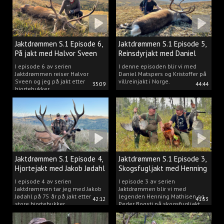
Jaktdrømmen S.1 Episode 6,
Jaktdrømmen S.1 Episode 5,
På jakt med Halvor Sveen
Reinsdyrjakt med Daniel
Matspers.
I episode 6 av serien
I denne episoden blir vi med
Jaktdrømmen reiser Halvor
Daniel Matspers og Kristoffer på
Sveen og jeg på jakt etter
villreinjakt i Norge.
35:09
44:44
hjortebukker.
Jaktdrømmen S.1 Episode 4,
Jaktdrømmen S.1 Episode 3,
Hjortejakt med Jakob Jødahl
Skogsfugljakt med Henning
og Peder
I episode 4 av serien
I episode 3 av serien
Jaktdrømmen tar jeg med Jakob
Jaktdrømmen blir vi med
Jødahl på 75 år på jakt etter
legenden Henning Mathisen og
42:12
41:53
store hjortebukker.
Peder Bogsti på skogsfugljakt.