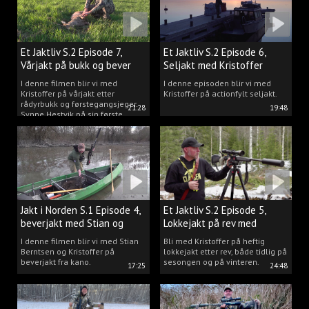
Et Jaktliv S.2 Episode 7,
Et Jaktliv S.2 Episode 6,
Vårjakt på bukk og bever
Seljakt med Kristoffer
Clausen
I denne filmen blir vi med
I denne episoden blir vi med
Kristoffer på vårjakt etter
Kristoffer på actionfylt seljakt.
rådyrbukk og førstegangsjeger
21:28
19:48
Synne Hestvik på sin første
beverjakt.
Jakt i Norden S.1 Episode 4,
Et Jaktliv S.2 Episode 5,
beverjakt med Stian og
Lokkejakt på rev med
Kristoffer
Kristoffer Clausen
I denne filmen blir vi med Stian
Bli med Kristoffer på heftig
Berntsen og Kristoffer på
lokkejakt etter rev, både tidlig på
beverjakt fra kano.
sesongen og på vinteren.
17:25
24:48