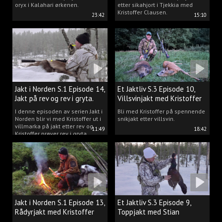
oryx i Kalahari ørkenen.
etter sikahjort i Tjekkia med
Kristoffer Clausen.
23:42
15:10
Jakt i Norden S.1 Episode 14,
Et Jaktliv S.3 Episode 10,
Jakt på rev og rev i gryta.
Villsvinjakt med Kristoffer
I denne episoden av serien Jakt i
Bli med Kristoffer på spennende
Norden blir vi med Kristoffer ut i
snikjakt etter villsvin.
villmarka på jakt etter rev og
11:49
18:42
Kristoffer prøver rev i gryta.
Jakt i Norden S.1 Episode 13,
Et Jaktliv S.3 Episode 9,
Rådyrjakt med Kristoffer
Toppjakt med Stian
Clausen
Berntsen