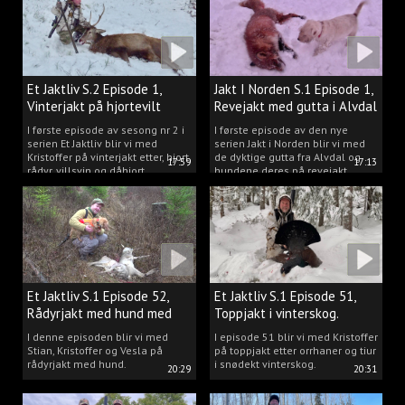
Et Jaktliv S.2 Episode 1,
Jakt I Norden S.1 Episode 1,
Vinterjakt på hjortevilt
Revejakt med gutta i Alvdal
I første episode av sesong nr 2 i
I første episode av den nye
serien Et Jaktliv blir vi med
serien Jakt i Norden blir vi med
Kristoffer på vinterjakt etter, hjort,
de dyktige gutta fra Alvdal og
17:59
17:13
rådyr, villsvin og dåhjort.
hundene deres på revejakt.
Et Jaktliv S.1 Episode 52,
Et Jaktliv S.1 Episode 51,
Rådyrjakt med hund med
Toppjakt i vinterskog.
Stian, Kristoffer og Vesla
I denne episoden blir vi med
I episode 51 blir vi med Kristoffer
Stian, Kristoffer og Vesla på
på toppjakt etter orrhaner og tiur
rådyrjakt med hund.
i snødekt vinterskog.
20:29
20:31