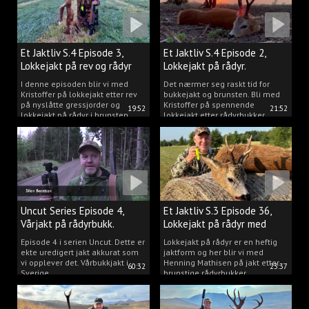
Et Jaktliv S.4 Episode 3,
Et Jaktliv S.4 Episode 2,
Lokkejakt på rev og rådyr
Lokkejakt på rådyr.
2025.
I denne episoden blir vi med
Det nærmer seg raskt tid for
Kristoffer på lokkejakt etter rev
bukkejakt og brunsten. Bli med
på nyslåtte gressjorder og
Kristoffer på spennende
19:52
21:52
lokkejakt på rådyr i brunsten.
lokkejakt etter rådyrbukker.
Uncut Series Episode 4,
Et Jaktliv S.3 Episode 36,
Vårjakt på rådyrbukk.
Lokkejakt på rådyr med
Henning Mathisen
Episode 4 i serien Uncut. Dette er
Lokkejakt på rådyr er en heftig
ekte uredigert jakt akkurat som
jaktform og her blir vi med
vi opplever det. Vårbukkjakt i
Henning Mathisen på jakt etter
60:32
23:37
Sverige.
brunstige rådyrbukker.