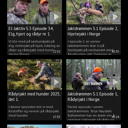
Et Jaktliv S.3 Episode 34,
Jaktdrømmen S.1 Episode 2,
Elg, hjort og rådyr nr 1.
Hjortejakt i Norge
2025
Vi blir med på løshundjakt på
I episode 2 av serien
elg, vinterjakt på hjort, lokking av
Jaktdrømmen drar vi på
rådyr og rådyrjakt med hund i
hjortejakt på vestlandet med
22:32
45:35
denne filmen.
Åkrafjorden jakt. Deltager er
Michelle Sofi Thomassen.
Rådyrjakt med hunder 2025,
Jaktdrømmen S.1 Episode 1,
del 1.
Rådyrjakt i Norge.
I denne episoden blir vi med
Første episode i serien
Kristoffer og venner på rådyrjakt
Jaktdrømmen. Terje Høydahl
med hunder.
Eidhammer har en drøm om å
17:55
45:24
oppleve lokkejakt på rådyr og
målet vårt er å gjøre den