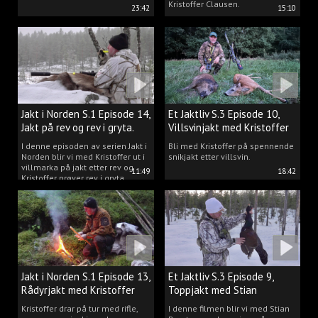
Kristoffer Clausen.
23:42
15:10
Jakt i Norden S.1 Episode 14,
Et Jaktliv S.3 Episode 10,
Jakt på rev og rev i gryta.
Villsvinjakt med Kristoffer
I denne episoden av serien Jakt i
Bli med Kristoffer på spennende
Norden blir vi med Kristoffer ut i
snikjakt etter villsvin.
villmarka på jakt etter rev og
11:49
18:42
Kristoffer prøver rev i gryta.
Jakt i Norden S.1 Episode 13,
Et Jaktliv S.3 Episode 9,
Rådyrjakt med Kristoffer
Toppjakt med Stian
Clausen
Berntsen
Kristoffer drar på tur med rifle,
I denne filmen blir vi med Stian