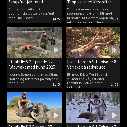
Skogsfugljakt med
Toppjakt med Kristoffer
spetshund.
Clausen
Bli med Kristoffer på
Toppjakt er en krevende og
ødemarksjakt etter skogsfugl
spennende jaktform. Bli med
med Finsk spets.
Kristoffer ut i vinterskogen på
14:45
18:43
jakt etter tiur og orrhaner.
Et Jaktliv S.2, Episode 27,
Jakt I Norden S.1 Episode 8,
Rådyrjakt med hund 2023.
Vårjakt på rådyrbukk.
I denne filmen blir vi med Stian,
Bli med Kristoffer i Svensk
Morten og Kristoffer på rådyrjakt
villmark på vårjakt etter
med hund.
rådyrbukk. Stikkordet er
21:43
14:58
gullbukk.
Et Jaktliv S.2 Episode 27,
Jakt I Norden S.1 Episode 7,