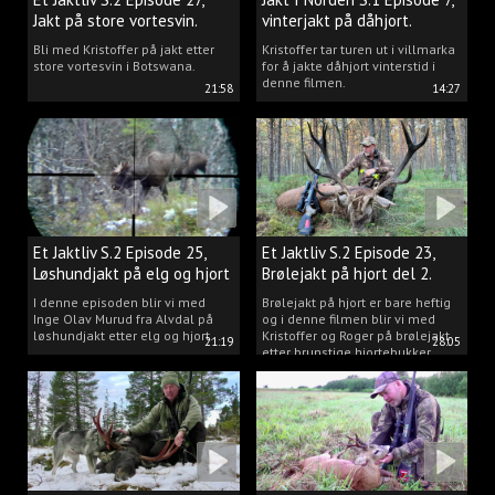
Jakt på store vortesvin.
vinterjakt på dåhjort.
Bli med Kristoffer på jakt etter
Kristoffer tar turen ut i villmarka
store vortesvin i Botswana.
for å jakte dåhjort vinterstid i
denne filmen.
21:58
14:27
Et Jaktliv S.2 Episode 25,
Et Jaktliv S.2 Episode 23,
Løshundjakt på elg og hjort
Brølejakt på hjort del 2.
i Norge.
I denne episoden blir vi med
Brølejakt på hjort er bare heftig
Inge Olav Murud fra Alvdal på
og i denne filmen blir vi med
løshundjakt etter elg og hjort.
Kristoffer og Roger på brølejakt
21:19
28:05
etter brunstige hjortebukker.