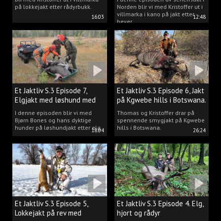
på lokkejakt etter rådyrbukk.
Norden blir vi med Kristoffer ut i
villmarka i kano på jakt etter
16:03
12:48
bever.
Et Jaktliv S.3 Episode 7,
Et Jaktliv S.3 Episode 6, Jakt
Elgjakt med løshund med
på Kgwebe hills i Botswana.
Bjørn Bones.
I denne episoden blir vi med
Thomas og Kristoffer drar på
Bjørn Bones og hans dyktige
spennende smygjakt på Kgwebe
hunder på løshundjakt etter elg.
hills i Botswana.
18:04
26:24
Et Jaktliv S.3 Episode 5,
Et Jaktliv S.3 Episode 4. Elg,
Lokkejakt på rev med
hjort og rådyr