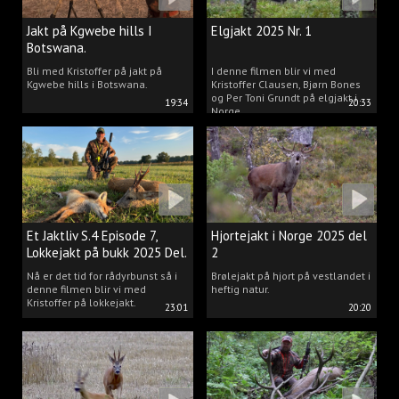
Jakt på Kgwebe hills I
Elgjakt 2025 Nr. 1
Botswana.
Bli med Kristoffer på jakt på
I denne filmen blir vi med
Kgwebe hills i Botswana.
Kristoffer Clausen, Bjørn Bones
og Per Toni Grundt på elgjakt i
19:34
20:33
Norge.
Et Jaktliv S.4 Episode 7,
Hjortejakt i Norge 2025 del
Lokkejakt på bukk 2025 Del.
2
2
Nå er det tid for rådyrbunst så i
Brølejakt på hjort på vestlandet i
denne filmen blir vi med
heftig natur.
Kristoffer på lokkejakt.
23:01
20:20