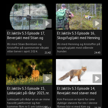
Et Jaktliv S.3 Episode 17,
Et Jaktliv S.3 Episode 16,
Beverjakt med Stian og
Skogsfugljakt med Henning
Kristoffer
Mathisen
Bli med Stian Berntsen og
Bli med Henning og Kristoffer på
Kristoffer på spennende vårjakt
skogsfugljakt med stående
etter bever i april 2024.
hunder.
21:42
24:45
Et Jaktliv S.3 Episode 15,
Et Jaktliv S.3 Episode 14,
Lokkejakt på rådyr 2023, nr.
Revejakt med støver med
5
Kim Persson
Lokkejakt på rådyr er en av mine
Kim Persson er kjent for sine
favoritt jaktformer og her
dyktige støvere for rev. I denne
kommer film nr 5 om lokkejakt
filmen blir vi med Kim og
17:12
21:29