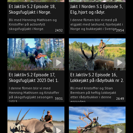
Et Jaktliv S.2 Episode 18,
Jakt I Norden S.1 Episode 5,
Skogsfugljakt i Norge.
Elg, hjort og rådyr.
Bli med Henning Mathisen og
I denne filmen blir vi med på
Kristoffer på actionfylt
elgjakt med løshund, hjortejakt i
skogsfugljakt i Norge.
Norge og bukkejakt i Sverige.
24:32
29:54
Et Jaktliv S.2 Episode 17,
Et Jaktliv S.2 Episode 16,
Skogsfugljakt 2023 Del 1.
Lokkejakt på rådyrbukk nr 2.
I denne filmen blir vi med
Bli med Kristoffer og Stian
Henning Mathisen og Kristoffer
Berntsen på heftig lokkejakt
på skogsfugljakt sesongen
etter rådyrbukker i denne
39:31
26:49
2023.
episoden.