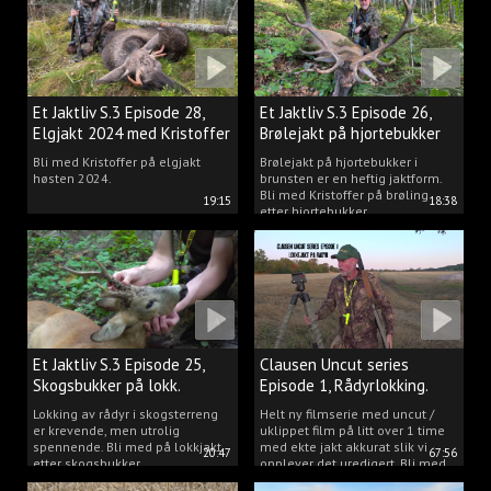
Et Jaktliv S.3 Episode 28,
Et Jaktliv S.3 Episode 26,
Elgjakt 2024 med Kristoffer
Brølejakt på hjortebukker
Clausen
med Kristoffer Clausen
Bli med Kristoffer på elgjakt
Brølejakt på hjortebukker i
høsten 2024.
brunsten er en heftig jaktform.
Bli med Kristoffer på brøling
19:15
18:38
etter hjortebukker.
Et Jaktliv S.3 Episode 25,
Clausen Uncut series
Skogsbukker på lokk.
Episode 1, Rådyrlokking.
Lokking av rådyr i skogsterreng
Helt ny filmserie med uncut /
er krevende, men utrolig
uklippet film på litt over 1 time
spennende. Bli med på lokkjakt
med ekte jakt akkurat slik vi
20:47
67:56
etter skogsbukker.
opplever det uredigert. Bli med
Kristoffer og opplev akkurat det