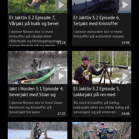
Et Jaktliv S.2 Episode 7,
Et Jaktliv S.2 Episode 6,
Vårjakt på bukk og bever
Seljakt med Kristoffer
Clausen
I denne filmen blir vi med
I denne episoden blir vi med
Kristoffer på vårjakt etter
Kristoffer på actionfylt seljakt.
rådyrbukk og førstegangsjeger
21:28
19:48
Synne Hestvik på sin første
beverjakt.
Jakt i Norden S.1 Episode 4,
Et Jaktliv S.2 Episode 5,
beverjakt med Stian og
Lokkejakt på rev med
Kristoffer
Kristoffer Clausen
I denne filmen blir vi med Stian
Bli med Kristoffer på heftig
Berntsen og Kristoffer på
lokkejakt etter rev, både tidlig på
beverjakt fra kano.
sesongen og på vinteren.
17:25
24:48