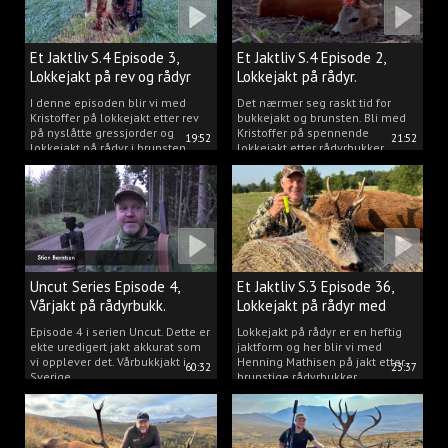
Et Jaktliv S.4 Episode 3,
Et Jaktliv S.4 Episode 2,
Lokkejakt på rev og rådyr
Lokkejakt på rådyr.
2025.
I denne episoden blir vi med
Det nærmer seg raskt tid for
Kristoffer på lokkejakt etter rev
bukkejakt og brunsten. Bli med
på nyslåtte gressjorder og
Kristoffer på spennende
19:52
21:52
lokkejakt på rådyr i brunsten.
lokkejakt etter rådyrbukker.
Uncut Series Episode 4,
Et Jaktliv S.3 Episode 36,
Vårjakt på rådyrbukk.
Lokkejakt på rådyr med
Henning Mathisen
Episode 4 i serien Uncut. Dette er
Lokkejakt på rådyr er en heftig
ekte uredigert jakt akkurat som
jaktform og her blir vi med
vi opplever det. Vårbukkjakt i
Henning Mathisen på jakt etter
60:32
23:37
Sverige.
brunstige rådyrbukker.