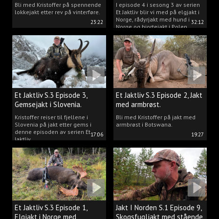
Kristoffer Clausen
Bli med Kristoffer på spennende
I episode 4 i sesong 3 av serien
lokkejakt etter rev på vinterføre.
Et Jaktliv blir vi med på elgjakt i
Norge, rådyrjakt med hund i
23:22
32:12
Norge og hjortejakt i Polen.
Et Jaktliv S.3 Episode 3,
Et Jaktliv S.3 Episode 2, Jakt
Gemsejakt i Slovenia.
med armbrøst.
Kristoffer reiser til fjellene i
Bli med Kristoffer på jakt med
Slovenia på jakt etter gems i
armbrøst i Botswana.
denne episoden av serien Et
17:06
19:27
Jaktliv.
Et Jaktliv S.3 Episode 1,
Jakt I Norden S.1 Episode 9,
Elgjakt i Norge med
Skogsfugljakt med stående