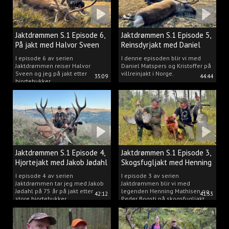
Jaktdrømmen S.1 Episode 6,
Jaktdrømmen S.1 Episode 5,
På jakt med Halvor Sveen
Reinsdyrjakt med Daniel
Matspers.
I episode 6 av serien
I denne episoden blir vi med
Jaktdrømmen reiser Halvor
Daniel Matspers og Kristoffer på
Sveen og jeg på jakt etter
villreinjakt i Norge.
35:09
44:44
hjortebukker.
Jaktdrømmen S.1 Episode 4,
Jaktdrømmen S.1 Episode 3,
Hjortejakt med Jakob Jødahl
Skogsfugljakt med Henning
og Peder
I episode 4 av serien
I episode 3 av serien
Jaktdrømmen tar jeg med Jakob
Jaktdrømmen blir vi med
Jødahl på 75 år på jakt etter
legenden Henning Mathisen og
42:12
41:53
store hjortebukker.
Peder Bogsti på skogsfugljakt.