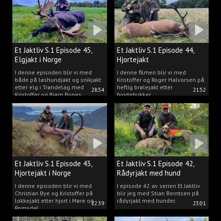
Et Jaktliv S.1 Episode 45,
Et Jaktliv S.1 Episode 44,
Elgjakt i Norge
Hjortejakt
I denne episoden blir vi med
I denne filmen blir vi med
både på løshundjakt og snikjakt
Kristoffer og Roger Halvorsen på
etter elg i Trøndelag med
heftig brølejakt etter
28:54
21:52
Kristoffer og Bjørn Bones
hjortebukker.
Et Jaktliv S.1 Episode 43,
Et Jaktliv S.1 Episode 42,
Hjortejakt i Norge
Rådyrjakt med hund
I denne episoden blir vi med
I episode 42 av serien Et Jaktliv
Christian Bye og Kristoffer på
blir jeg med Stian Berntsen på
lokkejakt etter hjort i Møre og
rådyrjakt med hunder.
22:39
23:01
Romsdal.