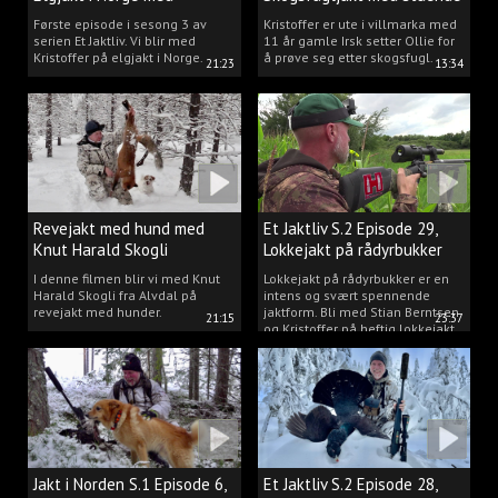
Kristoffer Clausen
hund.
Første episode i sesong 3 av
Kristoffer er ute i villmarka med
serien Et Jaktliv. Vi blir med
11 år gamle Irsk setter Ollie for
Kristoffer på elgjakt i Norge.
å prøve seg etter skogsfugl.
21:23
13:34
Revejakt med hund med
Et Jaktliv S.2 Episode 29,
Knut Harald Skogli
Lokkejakt på rådyrbukker
med Stian og Kristoffer
I denne filmen blir vi med Knut
Lokkejakt på rådyrbukker er en
Harald Skogli fra Alvdal på
intens og svært spennende
revejakt med hunder.
jaktform. Bli med Stian Berntsen
21:15
23:37
og Kristoffer på heftig lokkejakt.
Jakt i Norden S.1 Episode 6,
Et Jaktliv S.2 Episode 28,