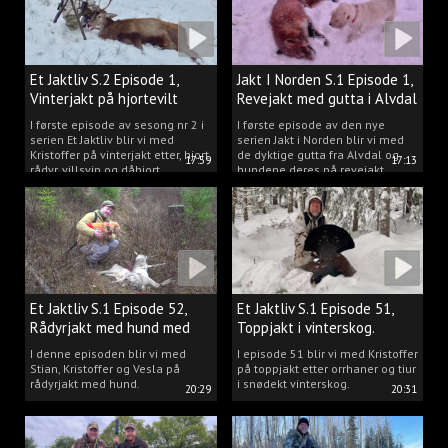
Et Jaktliv S.2 Episode 1,
Jakt I Norden S.1 Episode 1,
Vinterjakt på hjortevilt
Revejakt med gutta i Alvdal
I første episode av sesong nr 2 i
I første episode av den nye
serien Et Jaktliv blir vi med
serien Jakt i Norden blir vi med
Kristoffer på vinterjakt etter, hjort,
de dyktige gutta fra Alvdal og
17:59
17:13
rådyr, villsvin og dåhjort.
hundene deres på revejakt.
Et Jaktliv S.1 Episode 52,
Et Jaktliv S.1 Episode 51,
Rådyrjakt med hund med
Toppjakt i vinterskog.
Stian, Kristoffer og Vesla
I denne episoden blir vi med
I episode 51 blir vi med Kristoffer
Stian, Kristoffer og Vesla på
på toppjakt etter orrhaner og tiur
rådyrjakt med hund.
i snødekt vinterskog.
20:29
20:31