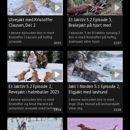
Ulvejakt med Kristoffer
Et Jaktliv S.2 Episode 3,
Clausen, Del 2.
Brølejakt på hjort med
Kristoffer Clausen
I denne episoden blir vi med
I episode 3 av Et Jaktliv sesong 2
Kristoffer Clausen på heftig
blir vi med Kristoffer på heftig
ulvejakt.
brølejakt etter hjort.
20:01
21:57
Et Jaktliv S.2 Episode 2,
Jakt I Norden S.1 Episode 2,
Revejakt i halmballer 2023
Elgjakt med løshund
I denne episoden blir vi med
I denne episoden blir vi med
Kristoffer og Knut Harald på
Inge Olav Murud på løshundjakt
actionfylt revejakt med terriere.
etter elg.
19:58
21:58