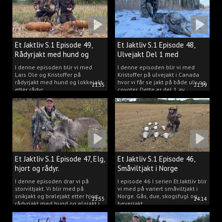
Et Jaktliv S.1 Episode 49,
Et Jaktliv S.1 Episode 48,
Rådyrjakt med hund og
Ulvejakt Del 1 med
lokkejakt.
Kristoffer Clausen.
I denne episoden blir vi med
I denne episoden blir vi med
Lars Ole og Kristoffer på
Kristoffer på ulvejakt i Canada
rådyrjakt med hund og lokkejakt
hvor vi får se jakt på både ulv og
21:55
21:39
etter rådyr.
coyoter. Dette er del 1 av
ulvejakten.
Et Jaktliv S.1 Episode 47, Elg,
Et Jaktliv S.1 Episode 46,
hjort og rådyr.
Småviltjakt i Norge
I denne episoden drar vi på
I episode 46 I serien Et Jaktliv blir
storviltjakt. Vi blir med på
vi med på variert småviltjakt i
snikjakt og brølejakt etter hjort,
Norge. Gås, due, skogsfugl og
23:55
24:14
rådyrjakt med hund og elgjakt i
beverjakt.
Trøndelag.