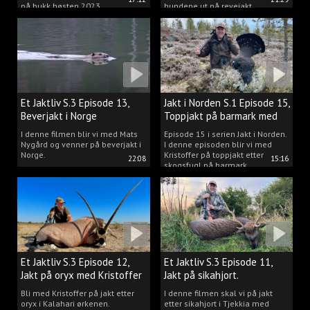
på bukk høsten 2023.
hundene ut på revejakt.
Et Jaktliv S.3 Episode 13,
Jakt i Norden S.1 Episode 15,
Beverjakt i Norge
Toppjakt på barmark med
Kristoffer Clausen
I denne filmen blir vi med Mats
Episode 15 i serien Jakt i Norden.
Nygård og venner på beverjakt i
I denne episoden blir vi med
Norge.
Kristoffer på toppjakt etter
22:08
15:16
skogsfugl på barmark.
Et Jaktliv S.3 Episode 12,
Et Jaktliv S.3 Episode 11,
Jakt på oryx med Kristoffer
Jakt på sikahjort.
Clausen
Bli med Kristoffer på jakt etter
I denne filmen skal vi på jakt
oryx i Kalahari ørkenen.
etter sikahjort i Tjekkia med