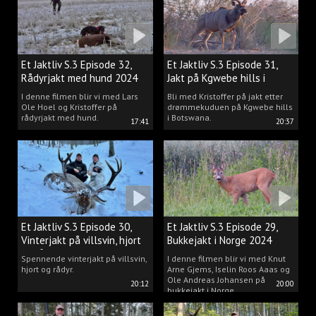
Et Jaktliv S.3 Episode 32,
Et Jaktliv S.3 Episode 31,
Rådyrjakt med hund 2024
Jakt på Kgwebe hills i
Botswana
I denne filmen blir vi med Lars
Bli med Kristoffer på jakt etter
Ole Hoel og Kristoffer på
drømmekuduen på Kgwebe hills
rådyrjakt med hund.
i Botswana.
17:41
20:37
Et Jaktliv S.3 Episode 30,
Et Jaktliv S.3 Episode 29,
Vinterjakt på villsvin, hjort
Bukkejakt i Norge 2024
og rådyr.
Spennende vinterjakt på villsvin,
I denne filmen blir vi med Knut
hjort og rådyr.
Arne Gjems, Iselin Roos Aaas og
Ole Andreas Johansen på
20:12
20:00
bukkejakt i Norge.