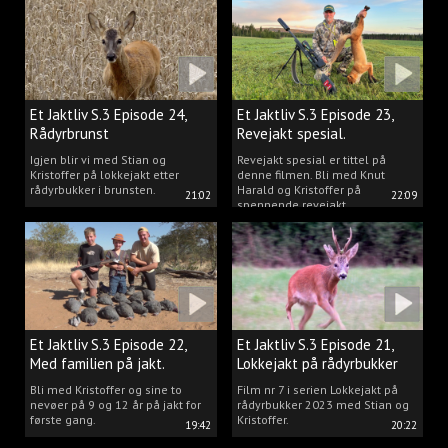
vi gjør når vi er ute og lokker
rådyr.
Et Jaktliv S.3 Episode 24,
Et Jaktliv S.3 Episode 23,
Rådyrbrunst
Revejakt spesial.
Igjen blir vi med Stian og
Revejakt spesial er tittel på
Kristoffer på lokkejakt etter
denne filmen. Bli med Knut
rådyrbukker i brunsten.
Harald og Kristoffer på
21:02
22:09
spennende revejakt.
Et Jaktliv S.3 Episode 22,
Et Jaktliv S.3 Episode 21,
Med familien på jakt.
Lokkejakt på rådyrbukker
med Stian og Kristoffer
Bli med Kristoffer og sine to
Film nr 7 i serien Lokkejakt på
nevøer på 9 og 12 år på jakt for
rådyrbukker 2023 med Stian og
første gang.
Kristoffer.
19:42
20:22