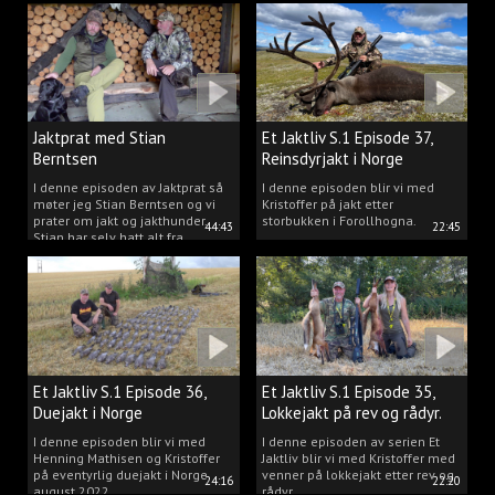
Jaktprat med Stian
Et Jaktliv S.1 Episode 37,
Berntsen
Reinsdyrjakt i Norge
I denne episoden av Jaktprat så
I denne episoden blir vi med
møter jeg Stian Berntsen og vi
Kristoffer på jakt etter
prater om jakt og jakthunder.
storbukken i Forollhogna.
44:43
22:45
Stian har selv hatt alt fra
støvere, til elghunder,
rådyrhunder, spetser, apportører
og stående fuglehunder.
Et Jaktliv S.1 Episode 36,
Et Jaktliv S.1 Episode 35,
Duejakt i Norge
Lokkejakt på rev og rådyr.
I denne episoden blir vi med
I denne episoden av serien Et
Henning Mathisen og Kristoffer
Jaktliv blir vi med Kristoffer med
på eventyrlig duejakt i Norge
venner på lokkejakt etter rev og
24:16
22:20
august 2022.
rådyr.