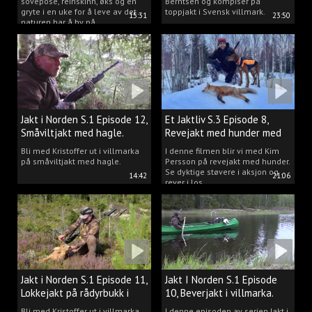
sovepose, reinskinn, øks og en
Berntsen og kompiser på
gryte i en uke for å leve av det
toppjakt i Svensk villmark.
15:31
23:50
naturen har å by på.
Jakt i Norden S.1 Episode 12,
Et Jaktliv S.3 Episode 8,
Småviltjakt med hagle.
Revejakt med hunder med
Kim Persson.
Bli med Kristoffer ut i villmarka
I denne filmen blir vi med Kim
på småviltjakt med hagle.
Persson på revejakt med hunder.
Se dyktige støvere i aksjon og
14:42
21:06
rever i los.
Jakt i Norden S.1 Episode 11,
Jakt I Norden S.1 Episode
Lokkejakt på rådyrbukk i
10, Beverjakt i villmarka.
villmarka.
Bli med Kristoffer ut i villmarka
I denne episoden av serien Jakt i