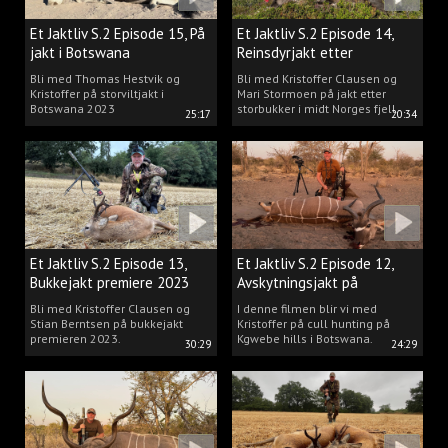
Et Jaktliv S.2 Episode 15, På
Et Jaktliv S.2 Episode 14,
jakt i Botswana
Reinsdyrjakt etter
storbukker.
Bli med Thomas Hestvik og
Bli med Kristoffer Clausen og
Kristoffer på storviltjakt i
Mari Stormoen på jakt etter
Botswana 2023
storbukker i midt Norges fjell.
25:17
20:34
Et Jaktliv S.2 Episode 13,
Et Jaktliv S.2 Episode 12,
Bukkejakt premiere 2023
Avskytningsjakt på
antiloper i Botswana
Bli med Kristoffer Clausen og
I denne filmen blir vi med
Stian Berntsen på bukkejakt
Kristoffer på cull hunting på
premieren 2023.
Kgwebe hills i Botswana.
30:29
24:29