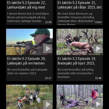
Et Jaktliv S.2 Episode 22,
Et Jaktliv S.2 Episode 21,
Løshundjakt på elg med
Lokkejakt på rådyr 2023, del
Bjørn Bones
3.
I denne filmen blir vi med Bjørn
Bli med Stian Berntsen og
Bones på løshundjakt på elg
Kristoffer Clausen på heftig
med hans dyktige hunder.
lokkejakt etter rådyrbukker i
22:49
23:04
denne filmen.
Et Jaktliv S.2 Episode 20,
Et Jaktliv S.2 Episode 19,
Lokkejakt på rev høsten
Brølejakt på hjort 2023,
2023.
del.1
Bli med Kristoffer på lokkejakt
Bli med Kristoffer på heftig
etter rev høsten 2023.
brølejakt etter kronhjorter i
brunsten.
23:17
33:40