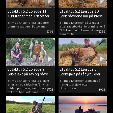
Et Jaktliv S.2 Episode 11,
Et Jaktliv S.2 Episode 10
Kudufeber med Kristoffer
Lokk rådyrene inn på kloss
Clausen
hold.
Bli med Kristoffer på jakt etter
Bli med Kristoffer på lokkejakt
drømmekuduen i Botswana.
etter rådyrbukker hvor målet er å
få lokket inn bukkene så nære
27:06
22:59
som mulig.
Et Jaktliv S.2 Episode 9,
Et Jaktliv S.2 Episode 8,
Lokkejakt på rev og rådyr
Lokkejakt på rådyrbukker
med Kristoffer Clausen
2023 nr. 1
Bli med Kristoffer på lokkejakt
Bli med Kristoffer Clausen på
etter rev og rådyr. Her får vi se
heftig lokkejakt etter
både oppturer og nedturer som
rådyrbukker.
24:28
19:26
det ofte blir under jakt.