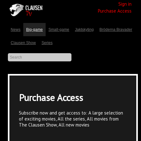
Sign in
Purchase Access
News
Big-game
Small-game
Jaktskyting
Bröderna Bravader
Clausen Show
Series
Purchase Access
Subscribe now and get access to: A large selection
of exciting movies, All the series, All movies from
The Clausen Show, All new movies