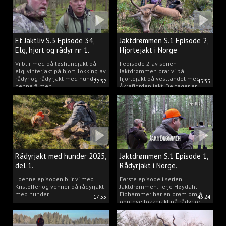
Et Jaktliv S.3 Episode 34,
Jaktdrømmen S.1 Episode 2,
Elg, hjort og rådyr nr 1.
Hjortejakt i Norge
2025
Vi blir med på løshundjakt på
I episode 2 av serien
elg, vinterjakt på hjort, lokking av
Jaktdrømmen drar vi på
rådyr og rådyrjakt med hund i
hjortejakt på vestlandet med
22:32
45:35
denne filmen.
Åkrafjorden jakt. Deltager er
Michelle Sofi Thomassen.
Rådyrjakt med hunder 2025,
Jaktdrømmen S.1 Episode 1,
del 1.
Rådyrjakt i Norge.
I denne episoden blir vi med
Første episode i serien
Kristoffer og venner på rådyrjakt
Jaktdrømmen. Terje Høydahl
med hunder.
Eidhammer har en drøm om å
17:55
45:24
oppleve lokkejakt på rådyr og
målet vårt er å gjøre den
drømmen til virkelighet.