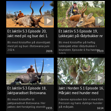
Et Jaktliv S.3 Episode 20,
Et Jaktliv S.3 Episode 19,
Jakt med pil og bue del 1.
Lokkejakt på rådyrbukker nr
6
Bli med Kristoffer på storviltjakt
Bli med Kristoffer på heftig
med pil og bue i Botswana juni
lokkejakt etter rådyrbukker i
2024.
brunsten. Episode 6 fra høsten
28:08
23:09
2023.
Et Jaktliv S.3 Episode 18,
Jakt i Norden S.1 Episode 16,
Jaktparadiset Botswana.
Mårjakt med hunder med
Kim Persson
Bli med Kristoffer til
I denne episoden blir vi med Kim
jaktparadiset Botswana. Her
Persson og hans dyktige hunder
jaktes det forskjellig storvilt.
på mårjakt.
19:35
16:14