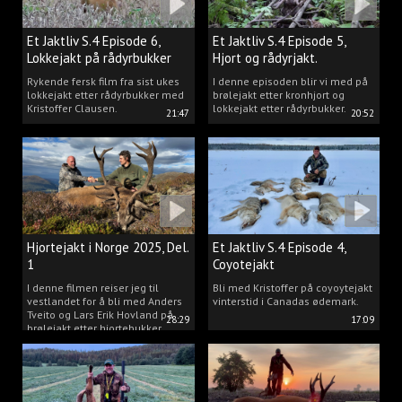
Et Jaktliv S.4 Episode 6,
Et Jaktliv S.4 Episode 5,
Lokkejakt på rådyrbukker
Hjort og rådyrjakt.
2025 Del.1
Rykende fersk film fra sist ukes
I denne episoden blir vi med på
lokkejakt etter rådyrbukker med
brølejakt etter kronhjort og
Kristoffer Clausen.
lokkejakt etter rådyrbukker.
21:47
20:52
Hjortejakt i Norge 2025, Del.
Et Jaktliv S.4 Episode 4,
1
Coyotejakt
I denne filmen reiser jeg til
Bli med Kristoffer på coyoytejakt
vestlandet for å bli med Anders
vinterstid i Canadas ødemark.
Tveito og Lars Erik Hovland på
28:29
17:09
brølejakt etter hjortebukker.