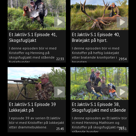
Et Jaktliv S.1 Episode 41,
Et Jaktliv S.1 Episode 40,
Skogsfugljakt
Brølejakt på hjort.
I denne episoden blir vi med
I denne episoden blir vi med
Kristoffer og Henning på
Kristoffer på heftig lokkejakt
skogsfugljakt med stående
etter brølende kronhjorter i
22:33
29:54
fuglehunder.
brunsten.
Et Jaktliv S.1 Episode 39
Et Jaktliv S.1 Episode 38,
Lokkejakt på
Skogsfugljakt med stående
drømmebukkene
hunder.
I episode 39 av serien Et Jaktliv
I denne episoden av Et Jaktliv blir
blir vi med Kristoffer på lokkejakt
vi med Henning Mathisen og
etter drømmebukkene.
Kristoffer på skogsfugljakt med
25:45
28:51
stående hunder.