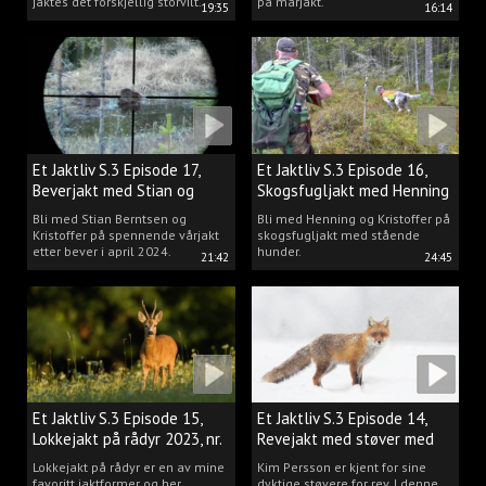
jaktes det forskjellig storvilt.
på mårjakt.
19:35
16:14
Et Jaktliv S.3 Episode 17,
Et Jaktliv S.3 Episode 16,
Beverjakt med Stian og
Skogsfugljakt med Henning
Kristoffer
Mathisen
Bli med Stian Berntsen og
Bli med Henning og Kristoffer på
Kristoffer på spennende vårjakt
skogsfugljakt med stående
etter bever i april 2024.
hunder.
21:42
24:45
Et Jaktliv S.3 Episode 15,
Et Jaktliv S.3 Episode 14,
Lokkejakt på rådyr 2023, nr.
Revejakt med støver med
5
Kim Persson
Lokkejakt på rådyr er en av mine
Kim Persson er kjent for sine
favoritt jaktformer og her
dyktige støvere for rev. I denne