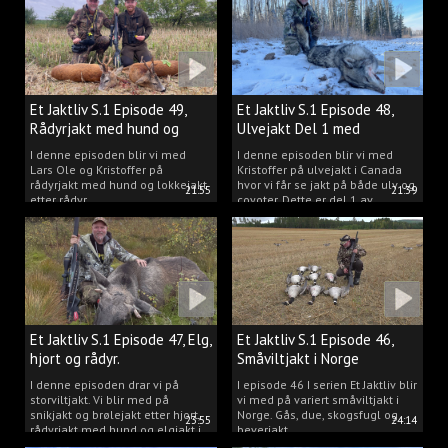
Et Jaktliv S.1 Episode 49,
Et Jaktliv S.1 Episode 48,
Rådyrjakt med hund og
Ulvejakt Del 1 med
lokkejakt.
Kristoffer Clausen.
I denne episoden blir vi med
I denne episoden blir vi med
Lars Ole og Kristoffer på
Kristoffer på ulvejakt i Canada
rådyrjakt med hund og lokkejakt
hvor vi får se jakt på både ulv og
21:55
21:39
etter rådyr.
coyoter. Dette er del 1 av
ulvejakten.
Et Jaktliv S.1 Episode 47, Elg,
Et Jaktliv S.1 Episode 46,
hjort og rådyr.
Småviltjakt i Norge
I denne episoden drar vi på
I episode 46 I serien Et Jaktliv blir
storviltjakt. Vi blir med på
vi med på variert småviltjakt i
snikjakt og brølejakt etter hjort,
Norge. Gås, due, skogsfugl og
23:55
24:14
rådyrjakt med hund og elgjakt i
beverjakt.
Trøndelag.