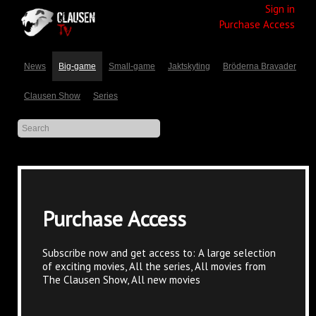
Sign in
Purchase Access
News
Big-game
Small-game
Jaktskyting
Bröderna Bravader
Clausen Show
Series
Purchase Access
Subscribe now and get access to: A large selection
of exciting movies, All the series, All movies from
The Clausen Show, All new movies