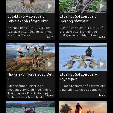
Et Jaktliv S.4 Episode 6,
Et Jaktliv S.4 Episode 5,
Lokkejakt på rådyrbukker
Hjort og rådyrjakt.
2025 Del.1
Rykende fersk film fra sist ukes
I denne episoden blir vi med på
lokkejakt etter rådyrbukker med
brølejakt etter kronhjort og
Kristoffer Clausen.
lokkejakt etter rådyrbukker.
21:47
20:52
Hjortejakt i Norge 2025, Del.
Et Jaktliv S.4 Episode 4,
1
Coyotejakt
I denne filmen reiser jeg til
Bli med Kristoffer på coyoytejakt
vestlandet for å bli med Anders
vinterstid i Canadas ødemark.
Tveito og Lars Erik Hovland på
28:29
17:09
brølejakt etter hjortebukker.