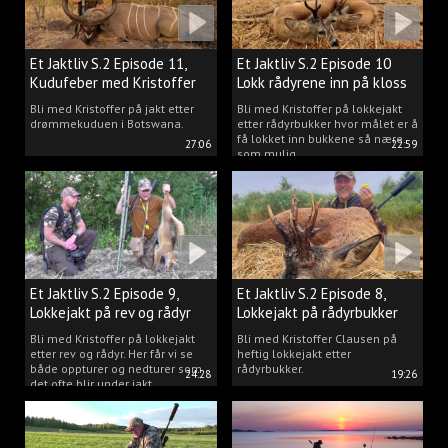
Et Jaktliv S.2 Episode 11,
Et Jaktliv S.2 Episode 10
Kudufeber med Kristoffer
Lokk rådyrene inn på kloss
Clausen
hold.
Bli med Kristoffer på jakt etter
Bli med Kristoffer på lokkejakt
drømmekuduen i Botswana.
etter rådyrbukker hvor målet er å
få lokket inn bukkene så nære
27:06
22:59
som mulig.
Et Jaktliv S.2 Episode 9,
Et Jaktliv S.2 Episode 8,
Lokkejakt på rev og rådyr
Lokkejakt på rådyrbukker
med Kristoffer Clausen
2023 nr. 1
Bli med Kristoffer på lokkejakt
Bli med Kristoffer Clausen på
etter rev og rådyr. Her får vi se
heftig lokkejakt etter
både oppturer og nedturer som
rådyrbukker.
24:28
19:26
det ofte blir under jakt.