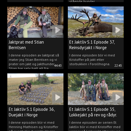
stående hunder.
Jaktprat med Stian
Et Jaktliv S.1 Episode 37,
Berntsen
Reinsdyrjakt i Norge
I denne episoden av Jaktprat så
I denne episoden blir vi med
møter jeg Stian Berntsen og vi
Kristoffer på jakt etter
prater om jakt og jakthunder.
storbukken i Forollhogna.
44:43
22:45
Stian har selv hatt alt fra
støvere, til elghunder,
rådyrhunder, spetser, apportører
og stående fuglehunder.
Et Jaktliv S.1 Episode 36,
Et Jaktliv S.1 Episode 35,
Duejakt i Norge
Lokkejakt på rev og rådyr.
I denne episoden blir vi med
I denne episoden av serien Et
Henning Mathisen og Kristoffer
Jaktliv blir vi med Kristoffer med