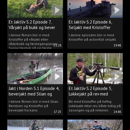
Et Jaktliv S.2 Episode 7,
Et Jaktliv S.2 Episode 6,
Vårjakt på bukk og bever
Seljakt med Kristoffer
Clausen
I denne filmen blir vi med
I denne episoden blir vi med
Kristoffer på vårjakt etter
Kristoffer på actionfylt seljakt.
rådyrbukk og førstegangsjeger
21:28
19:48
Synne Hestvik på sin første
beverjakt.
Jakt i Norden S.1 Episode 4,
Et Jaktliv S.2 Episode 5,
beverjakt med Stian og
Lokkejakt på rev med
Kristoffer
Kristoffer Clausen
I denne filmen blir vi med Stian
Bli med Kristoffer på heftig
Berntsen og Kristoffer på
lokkejakt etter rev, både tidlig på
beverjakt fra kano.
sesongen og på vinteren.
17:25
24:48