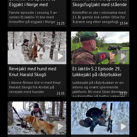
Elgjakt i Norge med
Skogsfugljakt med stående
Kristoffer Clausen
hund.
Første episode i sesong 3 av
Kristoffer er ute i villmarka med
serien Et Jaktliv. Vi blir med
11 år gamle Irsk setter Ollie for
Kristoffer på elgjakt i Norge.
å prøve seg etter skogsfugl.
21:23
13:34
Revejakt med hund med
Et Jaktliv S.2 Episode 29,
Knut Harald Skogli
Lokkejakt på rådyrbukker
med Stian og Kristoffer
I denne filmen blir vi med Knut
Lokkejakt på rådyrbukker er en
Harald Skogli fra Alvdal på
intens og svært spennende
revejakt med hunder.
jaktform. Bli med Stian Berntsen
21:15
23:37
og Kristoffer på heftig lokkejakt.