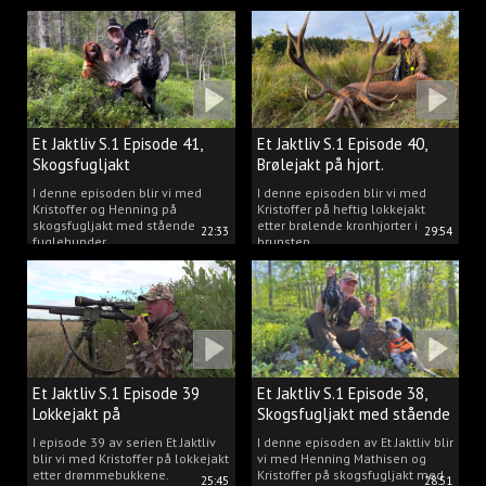
Et Jaktliv S.1 Episode 41,
Et Jaktliv S.1 Episode 40,
Skogsfugljakt
Brølejakt på hjort.
I denne episoden blir vi med
I denne episoden blir vi med
Kristoffer og Henning på
Kristoffer på heftig lokkejakt
skogsfugljakt med stående
etter brølende kronhjorter i
22:33
29:54
fuglehunder.
brunsten.
Et Jaktliv S.1 Episode 39
Et Jaktliv S.1 Episode 38,
Lokkejakt på
Skogsfugljakt med stående
drømmebukkene
hunder.
I episode 39 av serien Et Jaktliv
I denne episoden av Et Jaktliv blir
blir vi med Kristoffer på lokkejakt
vi med Henning Mathisen og
etter drømmebukkene.
Kristoffer på skogsfugljakt med
25:45
28:51