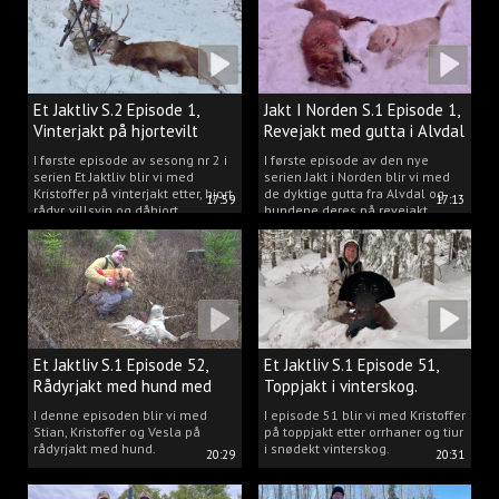
Et Jaktliv S.2 Episode 1,
Jakt I Norden S.1 Episode 1,
Vinterjakt på hjortevilt
Revejakt med gutta i Alvdal
I første episode av sesong nr 2 i
I første episode av den nye
serien Et Jaktliv blir vi med
serien Jakt i Norden blir vi med
Kristoffer på vinterjakt etter, hjort,
de dyktige gutta fra Alvdal og
17:59
17:13
rådyr, villsvin og dåhjort.
hundene deres på revejakt.
Et Jaktliv S.1 Episode 52,
Et Jaktliv S.1 Episode 51,
Rådyrjakt med hund med
Toppjakt i vinterskog.
Stian, Kristoffer og Vesla
I denne episoden blir vi med
I episode 51 blir vi med Kristoffer
Stian, Kristoffer og Vesla på
på toppjakt etter orrhaner og tiur
rådyrjakt med hund.
i snødekt vinterskog.
20:29
20:31