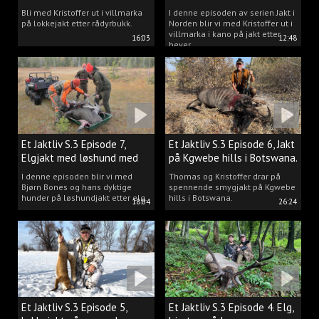
villmarka.
Bli med Kristoffer ut i villmarka
I denne episoden av serien Jakt i
på lokkejakt etter rådyrbukk.
Norden blir vi med Kristoffer ut i
villmarka i kano på jakt etter
16:03
12:48
bever.
Et Jaktliv S.3 Episode 7,
Et Jaktliv S.3 Episode 6, Jakt
Elgjakt med løshund med
på Kgwebe hills i Botswana.
Bjørn Bones.
I denne episoden blir vi med
Thomas og Kristoffer drar på
Bjørn Bones og hans dyktige
spennende smygjakt på Kgwebe
hunder på løshundjakt etter elg.
hills i Botswana.
18:04
26:24
Et Jaktliv S.3 Episode 5,
Et Jaktliv S.3 Episode 4. Elg,