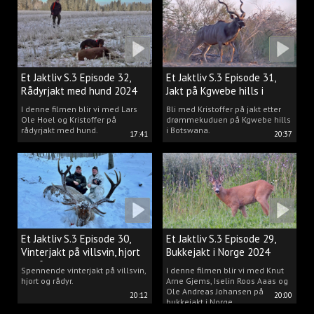
drømmen til virkelighet.
Et Jaktliv S.3 Episode 32,
Et Jaktliv S.3 Episode 31,
Rådyrjakt med hund 2024
Jakt på Kgwebe hills i
Botswana
I denne filmen blir vi med Lars
Bli med Kristoffer på jakt etter
Ole Hoel og Kristoffer på
drømmekuduen på Kgwebe hills
rådyrjakt med hund.
i Botswana.
17:41
20:37
Et Jaktliv S.3 Episode 30,
Et Jaktliv S.3 Episode 29,
Vinterjakt på villsvin, hjort
Bukkejakt i Norge 2024
og rådyr.
Spennende vinterjakt på villsvin,
I denne filmen blir vi med Knut
hjort og rådyr.
Arne Gjems, Iselin Roos Aaas og
Ole Andreas Johansen på
20:12
20:00
bukkejakt i Norge.