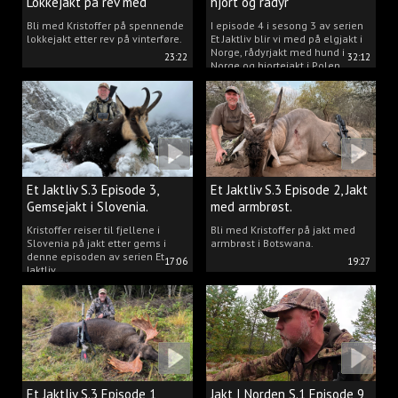
Lokkejakt på rev med
hjort og rådyr
Kristoffer Clausen
Bli med Kristoffer på spennende
I episode 4 i sesong 3 av serien
lokkejakt etter rev på vinterføre.
Et Jaktliv blir vi med på elgjakt i
Norge, rådyrjakt med hund i
23:22
32:12
Norge og hjortejakt i Polen.
Et Jaktliv S.3 Episode 3,
Et Jaktliv S.3 Episode 2, Jakt
Gemsejakt i Slovenia.
med armbrøst.
Kristoffer reiser til fjellene i
Bli med Kristoffer på jakt med
Slovenia på jakt etter gems i
armbrøst i Botswana.
denne episoden av serien Et
17:06
19:27
Jaktliv.
Et Jaktliv S.3 Episode 1,
Jakt I Norden S.1 Episode 9,