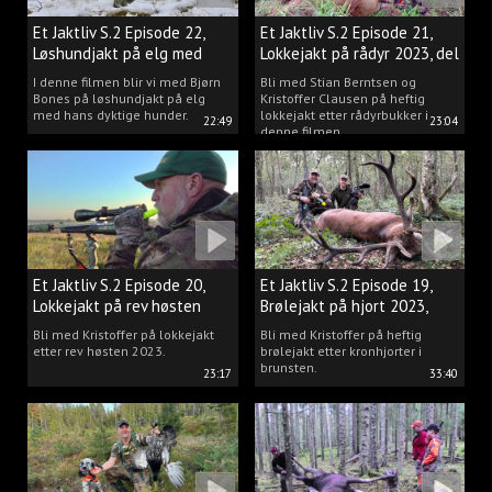
Et Jaktliv S.2 Episode 22,
Et Jaktliv S.2 Episode 21,
Løshundjakt på elg med
Lokkejakt på rådyr 2023, del
Bjørn Bones
3.
I denne filmen blir vi med Bjørn
Bli med Stian Berntsen og
Bones på løshundjakt på elg
Kristoffer Clausen på heftig
med hans dyktige hunder.
lokkejakt etter rådyrbukker i
22:49
23:04
denne filmen.
Et Jaktliv S.2 Episode 20,
Et Jaktliv S.2 Episode 19,
Lokkejakt på rev høsten
Brølejakt på hjort 2023,
2023.
del.1
Bli med Kristoffer på lokkejakt
Bli med Kristoffer på heftig
etter rev høsten 2023.
brølejakt etter kronhjorter i
brunsten.
23:17
33:40