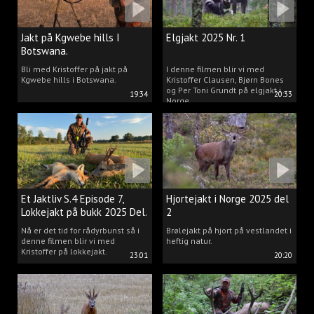
Jakt på Kgwebe hills I
Elgjakt 2025 Nr. 1
Botswana.
Bli med Kristoffer på jakt på
I denne filmen blir vi med
Kgwebe hills i Botswana.
Kristoffer Clausen, Bjørn Bones
og Per Toni Grundt på elgjakt i
19:34
20:33
Norge.
Et Jaktliv S.4 Episode 7,
Hjortejakt i Norge 2025 del
Lokkejakt på bukk 2025 Del.
2
2
Nå er det tid for rådyrbunst så i
Brølejakt på hjort på vestlandet i
denne filmen blir vi med
heftig natur.
Kristoffer på lokkejakt.
23:01
20:20