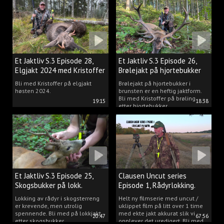
Et Jaktliv S.3 Episode 28,
Et Jaktliv S.3 Episode 26,
Elgjakt 2024 med Kristoffer
Brølejakt på hjortebukker
Clausen
med Kristoffer Clausen
Bli med Kristoffer på elgjakt
Brølejakt på hjortebukker i
høsten 2024.
brunsten er en heftig jaktform.
Bli med Kristoffer på brøling
19:15
18:38
etter hjortebukker.
Et Jaktliv S.3 Episode 25,
Clausen Uncut series
Skogsbukker på lokk.
Episode 1, Rådyrlokking.
Lokking av rådyr i skogsterreng
Helt ny filmserie med uncut /
er krevende, men utrolig
uklippet film på litt over 1 time
spennende. Bli med på lokkjakt
med ekte jakt akkurat slik vi
20:47
67:56
etter skogsbukker.
opplever det uredigert. Bli med