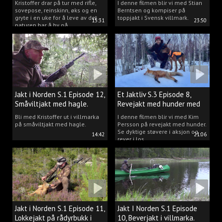
Kristoffer drar på tur med rifle,
I denne filmen blir vi med Stian
sovepose, reinskinn, øks og en
Berntsen og kompiser på
gryte i en uke for å leve av det
toppjakt i Svensk villmark.
15:31
23:50
naturen har å by på.
Jakt i Norden S.1 Episode 12,
Et Jaktliv S.3 Episode 8,
Småviltjakt med hagle.
Revejakt med hunder med
Kim Persson.
Bli med Kristoffer ut i villmarka
I denne filmen blir vi med Kim
på småviltjakt med hagle.
Persson på revejakt med hunder.
Se dyktige støvere i aksjon og
14:42
21:06
rever i los.
Jakt i Norden S.1 Episode 11,
Jakt I Norden S.1 Episode
Lokkejakt på rådyrbukk i
10, Beverjakt i villmarka.