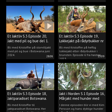
Et Jaktliv S.3 Episode 20,
Et Jaktliv S.3 Episode 19,
Jakt med pil og bue del 1.
Lokkejakt på rådyrbukker nr
6
Bli med Kristoffer på storviltjakt
Bli med Kristoffer på heftig
med pil og bue i Botswana juni
lokkejakt etter rådyrbukker i
2024.
brunsten. Episode 6 fra høsten
28:08
23:09
2023.
Et Jaktliv S.3 Episode 18,
Jakt i Norden S.1 Episode 16,
Jaktparadiset Botswana.
Mårjakt med hunder med
Kim Persson
Bli med Kristoffer til
I denne episoden blir vi med Kim
jaktparadiset Botswana. Her
Persson og hans dyktige hunder