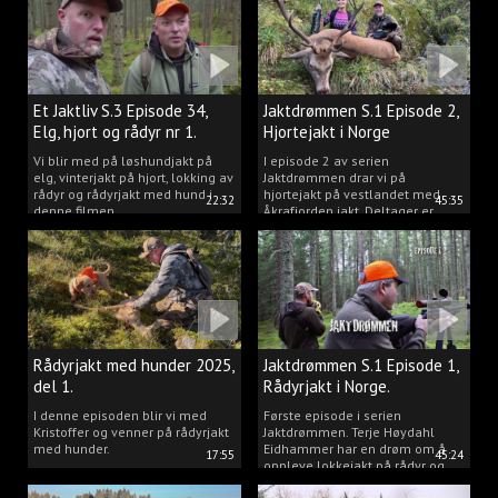
Et Jaktliv S.3 Episode 34,
Jaktdrømmen S.1 Episode 2,
Elg, hjort og rådyr nr 1.
Hjortejakt i Norge
2025
Vi blir med på løshundjakt på
I episode 2 av serien
elg, vinterjakt på hjort, lokking av
Jaktdrømmen drar vi på
rådyr og rådyrjakt med hund i
hjortejakt på vestlandet med
22:32
45:35
denne filmen.
Åkrafjorden jakt. Deltager er
Michelle Sofi Thomassen.
Rådyrjakt med hunder 2025,
Jaktdrømmen S.1 Episode 1,
del 1.
Rådyrjakt i Norge.
I denne episoden blir vi med
Første episode i serien
Kristoffer og venner på rådyrjakt
Jaktdrømmen. Terje Høydahl
med hunder.
Eidhammer har en drøm om å
17:55
45:24
oppleve lokkejakt på rådyr og
målet vårt er å gjøre den