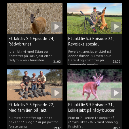
Kristoffer og opplev akkurat det
vi gjør når vi er ute og lokker
rådyr.
Et Jaktliv S.3 Episode 24,
Et Jaktliv S.3 Episode 23,
Rådyrbrunst
Revejakt spesial.
Igjen blir vi med Stian og
Revejakt spesial er tittel på
Kristoffer på lokkejakt etter
denne filmen. Bli med Knut
rådyrbukker i brunsten.
Harald og Kristoffer på
21:02
22:09
spennende revejakt.
Et Jaktliv S.3 Episode 22,
Et Jaktliv S.3 Episode 21,
Med familien på jakt.
Lokkejakt på rådyrbukker
med Stian og Kristoffer
Bli med Kristoffer og sine to
Film nr 7 i serien Lokkejakt på
nevøer på 9 og 12 år på jakt for
rådyrbukker 2023 med Stian og
første gang.
Kristoffer.
19:42
20:22