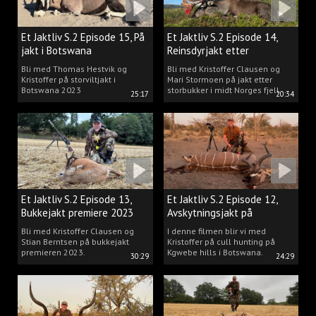
Et Jaktliv S.2 Episode 15, På
Et Jaktliv S.2 Episode 14,
jakt i Botswana
Reinsdyrjakt etter
storbukker.
Bli med Thomas Hestvik og
Bli med Kristoffer Clausen og
Kristoffer på storviltjakt i
Mari Stormoen på jakt etter
Botswana 2023
storbukker i midt Norges fjell.
25:17
20:34
Et Jaktliv S.2 Episode 13,
Et Jaktliv S.2 Episode 12,
Bukkejakt premiere 2023
Avskytningsjakt på
antiloper i Botswana
Bli med Kristoffer Clausen og
I denne filmen blir vi med
Stian Berntsen på bukkejakt
Kristoffer på cull hunting på
premieren 2023.
Kgwebe hills i Botswana.
30:29
24:29