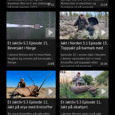
kommer film nr 5 om lokkejakt
filmen blir vi med Kim og
17:12
21:29
på bukk høsten 2023.
hundene ut på revejakt.
Et Jaktliv S.3 Episode 13,
Jakt i Norden S.1 Episode 15,
Beverjakt i Norge
Toppjakt på barmark med
Kristoffer Clausen
I denne filmen blir vi med Mats
Episode 15 i serien Jakt i Norden.
Nygård og venner på beverjakt i
I denne episoden blir vi med
Norge.
Kristoffer på toppjakt etter
22:08
15:16
skogsfugl på barmark.
Et Jaktliv S.3 Episode 12,
Et Jaktliv S.3 Episode 11,
Jakt på oryx med Kristoffer
Jakt på sikahjort.
Clausen
Bli med Kristoffer på jakt etter
I denne filmen skal vi på jakt