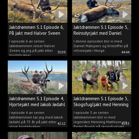
Jaktdrømmen S.1 Episode 6,
Jaktdrømmen S.1 Episode 5,
På jakt med Halvor Sveen
Reinsdyrjakt med Daniel
Matspers.
I episode 6 av serien
I denne episoden blir vi med
Jaktdrømmen reiser Halvor
Daniel Matspers og Kristoffer på
Sveen og jeg på jakt etter
villreinjakt i Norge.
35:09
44:44
hjortebukker.
Jaktdrømmen S.1 Episode 4,
Jaktdrømmen S.1 Episode 3,
Hjortejakt med Jakob Jødahl
Skogsfugljakt med Henning
og Peder
I episode 4 av serien
I episode 3 av serien
Jaktdrømmen tar jeg med Jakob
Jaktdrømmen blir vi med
Jødahl på 75 år på jakt etter
legenden Henning Mathisen og
42:12
41:53
store hjortebukker.
Peder Bogsti på skogsfugljakt.