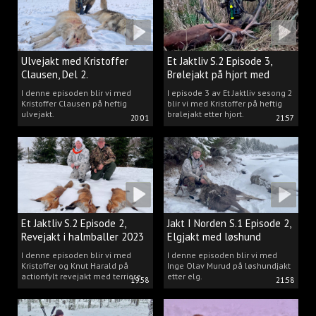
Ulvejakt med Kristoffer
Et Jaktliv S.2 Episode 3,
Clausen, Del 2.
Brølejakt på hjort med
Kristoffer Clausen
I denne episoden blir vi med
I episode 3 av Et Jaktliv sesong 2
Kristoffer Clausen på heftig
blir vi med Kristoffer på heftig
ulvejakt.
brølejakt etter hjort.
20:01
21:57
Et Jaktliv S.2 Episode 2,
Jakt I Norden S.1 Episode 2,
Revejakt i halmballer 2023
Elgjakt med løshund
I denne episoden blir vi med
I denne episoden blir vi med
Kristoffer og Knut Harald på
Inge Olav Murud på løshundjakt
actionfylt revejakt med terriere.
etter elg.
19:58
21:58