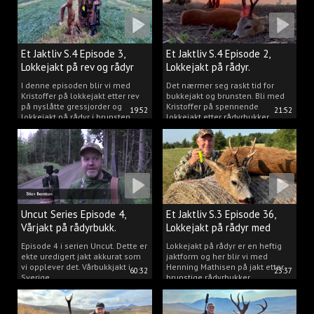
Et Jaktliv S.4 Episode 3,
Et Jaktliv S.4 Episode 2,
Lokkejakt på rev og rådyr
Lokkejakt på rådyr.
2025.
I denne episoden blir vi med
Det nærmer seg raskt tid for
Kristoffer på lokkejakt etter rev
bukkejakt og brunsten. Bli med
på nyslåtte gressjorder og
Kristoffer på spennende
19:52
21:52
lokkejakt på rådyr i brunsten.
lokkejakt etter rådyrbukker.
Uncut Series Episode 4,
Et Jaktliv S.3 Episode 36,
Vårjakt på rådyrbukk.
Lokkejakt på rådyr med
Henning Mathisen
Episode 4 i serien Uncut. Dette er
Lokkejakt på rådyr er en heftig
ekte uredigert jakt akkurat som
jaktform og her blir vi med
vi opplever det. Vårbukkjakt i
Henning Mathisen på jakt etter
60:32
23:37
Sverige.
brunstige rådyrbukker.