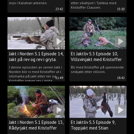
oryx i Kalahari ørkenen.
etter sikahjort i Tjekkia med
Kristoffer Clausen.
23:42
15:10
Jakt i Norden S.1 Episode 14,
Et Jaktliv S.3 Episode 10,
Jakt på rev og rev i gryta.
Villsvinjakt med Kristoffer
I denne episoden av serien Jakt i
Bli med Kristoffer på spennende
Norden blir vi med Kristoffer ut i
snikjakt etter villsvin.
villmarka på jakt etter rev og
11:49
18:42
Kristoffer prøver rev i gryta.
Jakt i Norden S.1 Episode 13,
Et Jaktliv S.3 Episode 9,
Rådyrjakt med Kristoffer
Toppjakt med Stian
Clausen
Berntsen