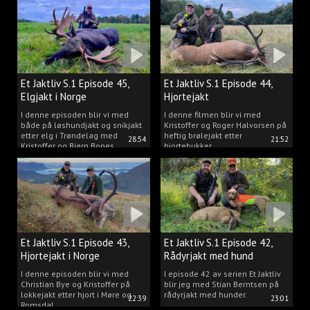
Et Jaktliv S.1 Episode 45,
Et Jaktliv S.1 Episode 44,
Elgjakt i Norge
Hjortejakt
I denne episoden blir vi med
I denne filmen blir vi med
både på løshundjakt og snikjakt
Kristoffer og Roger Halvorsen på
etter elg i Trøndelag med
heftig brølejakt etter
28:54
21:52
Kristoffer og Bjørn Bones
hjortebukker.
Et Jaktliv S.1 Episode 43,
Et Jaktliv S.1 Episode 42,
Hjortejakt i Norge
Rådyrjakt med hund
I denne episoden blir vi med
I episode 42 av serien Et Jaktliv
Christian Bye og Kristoffer på
blir jeg med Stian Berntsen på
lokkejakt etter hjort i Møre og
rådyrjakt med hunder.
22:39
23:01
Romsdal.