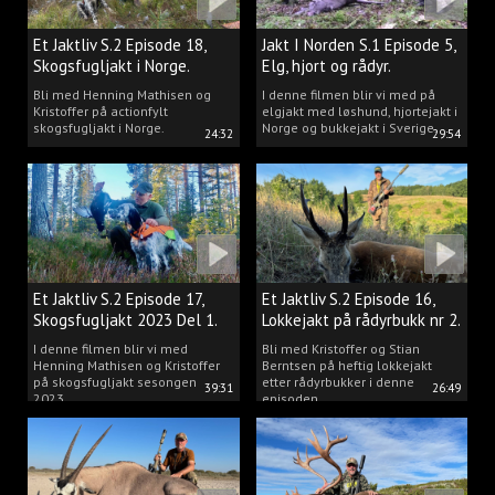
Et Jaktliv S.2 Episode 18,
Jakt I Norden S.1 Episode 5,
Skogsfugljakt i Norge.
Elg, hjort og rådyr.
Bli med Henning Mathisen og
I denne filmen blir vi med på
Kristoffer på actionfylt
elgjakt med løshund, hjortejakt i
skogsfugljakt i Norge.
Norge og bukkejakt i Sverige.
24:32
29:54
Et Jaktliv S.2 Episode 17,
Et Jaktliv S.2 Episode 16,
Skogsfugljakt 2023 Del 1.
Lokkejakt på rådyrbukk nr 2.
I denne filmen blir vi med
Bli med Kristoffer og Stian
Henning Mathisen og Kristoffer
Berntsen på heftig lokkejakt
på skogsfugljakt sesongen
etter rådyrbukker i denne
39:31
26:49
2023.
episoden.