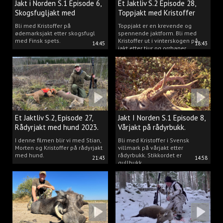
Jakt i Norden S.1 Episode 6,
Et Jaktliv S.2 Episode 28,
Skogsfugljakt med
Toppjakt med Kristoffer
spetshund.
Clausen
Bli med Kristoffer på
Toppjakt er en krevende og
ødemarksjakt etter skogsfugl
spennende jaktform. Bli med
med Finsk spets.
Kristoffer ut i vinterskogen på
14:45
18:43
jakt etter tiur og orrhaner.
Et Jaktliv S.2, Episode 27,
Jakt I Norden S.1 Episode 8,
Rådyrjakt med hund 2023.
Vårjakt på rådyrbukk.
I denne filmen blir vi med Stian,
Bli med Kristoffer i Svensk
Morten og Kristoffer på rådyrjakt
villmark på vårjakt etter
med hund.
rådyrbukk. Stikkordet er
21:43
14:58
gullbukk.