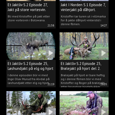
Et Jaktliv S.2 Episode 27,
Jakt I Norden S.1 Episode 7,
Jakt på store vortesvin.
vinterjakt på dåhjort.
Bli med Kristoffer på jakt etter
Kristoffer tar turen ut i villmarka
store vortesvin i Botswana.
for å jakte dåhjort vinterstid i
denne filmen.
21:58
14:27
Et Jaktliv S.2 Episode 25,
Et Jaktliv S.2 Episode 23,
Løshundjakt på elg og hjort
Brølejakt på hjort del 2.
i Norge.
I denne episoden blir vi med
Brølejakt på hjort er bare heftig
Inge Olav Murud fra Alvdal på
og i denne filmen blir vi med
løshundjakt etter elg og hjort.
Kristoffer og Roger på brølejakt
21:19
28:05
etter brunstige hjortebukker.