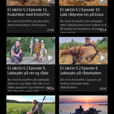
Et Jaktliv S.2 Episode 11,
Et Jaktliv S.2 Episode 10
Kudufeber med Kristoffer
Lokk rådyrene inn på kloss
Clausen
hold.
Bli med Kristoffer på jakt etter
Bli med Kristoffer på lokkejakt
drømmekuduen i Botswana.
etter rådyrbukker hvor målet er å
få lokket inn bukkene så nære
27:06
22:59
som mulig.
Et Jaktliv S.2 Episode 9,
Et Jaktliv S.2 Episode 8,
Lokkejakt på rev og rådyr
Lokkejakt på rådyrbukker
med Kristoffer Clausen
2023 nr. 1
Bli med Kristoffer på lokkejakt
Bli med Kristoffer Clausen på
etter rev og rådyr. Her får vi se
heftig lokkejakt etter
både oppturer og nedturer som
rådyrbukker.
24:28
19:26
det ofte blir under jakt.