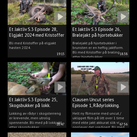
Et Jaktliv S.3 Episode 28,
Et Jaktliv S.3 Episode 26,
Elgjakt 2024 med Kristoffer
Brølejakt på hjortebukker
Clausen
med Kristoffer Clausen
Bli med Kristoffer på elgjakt
Brølejakt på hjortebukker i
høsten 2024.
brunsten er en heftig jaktform.
Bli med Kristoffer på brøling
19:15
18:38
etter hjortebukker.
Et Jaktliv S.3 Episode 25,
Clausen Uncut series
Skogsbukker på lokk.
Episode 1, Rådyrlokking.
Lokking av rådyr i skogsterreng
Helt ny filmserie med uncut /
er krevende, men utrolig
uklippet film på litt over 1 time
spennende. Bli med på lokkjakt
med ekte jakt akkurat slik vi
20:47
67:56
etter skogsbukker.
opplever det uredigert. Bli med
Kristoffer og opplev akkurat det
vi gjør når vi er ute og lokker