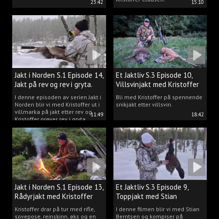
23:42
15:10
Jakt i Norden S.1 Episode 14,
Et Jaktliv S.3 Episode 10,
Jakt på rev og rev i gryta.
Villsvinjakt med Kristoffer
I denne episoden av serien Jakt i
Bli med Kristoffer på spennende
Norden blir vi med Kristoffer ut i
snikjakt etter villsvin.
villmarka på jakt etter rev og
11:49
18:42
Kristoffer prøver rev i gryta.
Jakt i Norden S.1 Episode 13,
Et Jaktliv S.3 Episode 9,
Rådyrjakt med Kristoffer
Toppjakt med Stian
Clausen
Berntsen
Kristoffer drar på tur med rifle,
I denne filmen blir vi med Stian
sovepose, reinskinn, øks og en
Berntsen og kompiser på