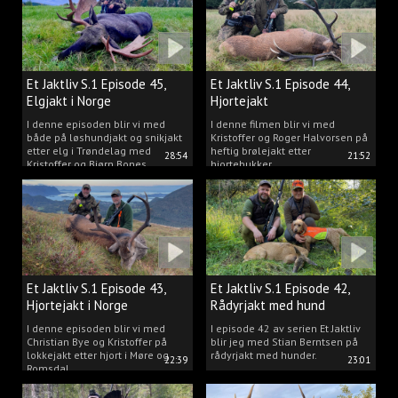
Et Jaktliv S.1 Episode 45,
Et Jaktliv S.1 Episode 44,
Elgjakt i Norge
Hjortejakt
I denne episoden blir vi med
I denne filmen blir vi med
både på løshundjakt og snikjakt
Kristoffer og Roger Halvorsen på
etter elg i Trøndelag med
heftig brølejakt etter
28:54
21:52
Kristoffer og Bjørn Bones
hjortebukker.
Et Jaktliv S.1 Episode 43,
Et Jaktliv S.1 Episode 42,
Hjortejakt i Norge
Rådyrjakt med hund
I denne episoden blir vi med
I episode 42 av serien Et Jaktliv
Christian Bye og Kristoffer på
blir jeg med Stian Berntsen på
lokkejakt etter hjort i Møre og
rådyrjakt med hunder.
22:39
23:01
Romsdal.