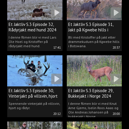
Et Jaktliv S.3 Episode 32,
Et Jaktliv S.3 Episode 31,
Rådyrjakt med hund 2024
Jakt på Kgwebe hills i
Botswana
I denne filmen blir vi med Lars
Bli med Kristoffer på jakt etter
Ole Hoel og Kristoffer på
drømmekuduen på Kgwebe hills
rådyrjakt med hund.
i Botswana.
17:41
20:37
Et Jaktliv S.3 Episode 30,
Et Jaktliv S.3 Episode 29,
Vinterjakt på villsvin, hjort
Bukkejakt i Norge 2024
og rådyr.
Spennende vinterjakt på villsvin,
I denne filmen blir vi med Knut
hjort og rådyr.
Arne Gjems, Iselin Roos Aaas og
Ole Andreas Johansen på
20:12
20:00
bukkejakt i Norge.