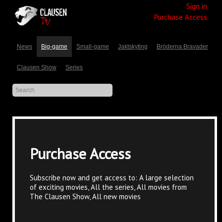
Sign in
Purchase Access
News
Big-game
Small-game
Jaktskyting
Bröderna Bravader
Clausen Show
Series
Purchase Access
Subscribe now and get access to: A large selection
of exciting movies, All the series, All movies from
The Clausen Show, All new movies