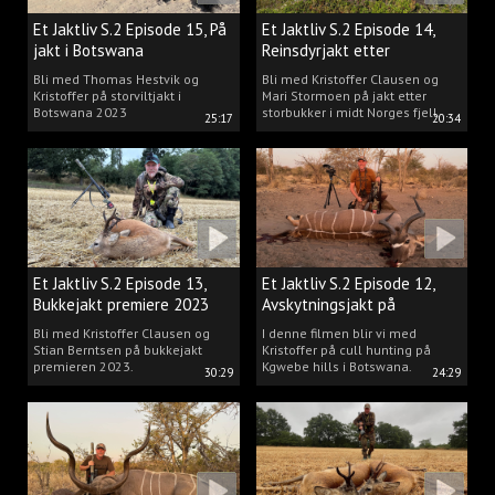
Et Jaktliv S.2 Episode 15, På
Et Jaktliv S.2 Episode 14,
jakt i Botswana
Reinsdyrjakt etter
storbukker.
Bli med Thomas Hestvik og
Bli med Kristoffer Clausen og
Kristoffer på storviltjakt i
Mari Stormoen på jakt etter
Botswana 2023
storbukker i midt Norges fjell.
25:17
20:34
Et Jaktliv S.2 Episode 13,
Et Jaktliv S.2 Episode 12,
Bukkejakt premiere 2023
Avskytningsjakt på
antiloper i Botswana
Bli med Kristoffer Clausen og
I denne filmen blir vi med
Stian Berntsen på bukkejakt
Kristoffer på cull hunting på
premieren 2023.
Kgwebe hills i Botswana.
30:29
24:29