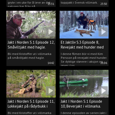
gryte i en uke for å leve av det
toppjakt i Svensk villmark.
15:31
23:50
naturen har å by på.
Jakt i Norden S.1 Episode 12,
Et Jaktliv S.3 Episode 8,
Småviltjakt med hagle.
Revejakt med hunder med
Kim Persson.
Bli med Kristoffer ut i villmarka
I denne filmen blir vi med Kim
på småviltjakt med hagle.
Persson på revejakt med hunder.
Se dyktige støvere i aksjon og
14:42
21:06
rever i los.
Jakt i Norden S.1 Episode 11,
Jakt I Norden S.1 Episode
Lokkejakt på rådyrbukk i
10, Beverjakt i villmarka.
villmarka.
Bli med Kristoffer ut i villmarka
I denne episoden av serien Jakt i