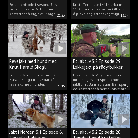
Kristoffer Clausen
hund.
Første episode i sesong 3 av
Kristoffer er ute i villmarka med
serien Et Jaktliv. Vi blir med
11 år gamle Irsk setter Ollie for
Kristoffer på elgjakt i Norge.
å prøve seg etter skogsfugl.
21:23
13:34
Revejakt med hund med
Et Jaktliv S.2 Episode 29,
Knut Harald Skogli
Lokkejakt på rådyrbukker
med Stian og Kristoffer
I denne filmen blir vi med Knut
Lokkejakt på rådyrbukker er en
Harald Skogli fra Alvdal på
intens og svært spennende
revejakt med hunder.
jaktform. Bli med Stian Berntsen
21:15
23:37
og Kristoffer på heftig lokkejakt.
Jakt i Norden S.1 Episode 6,
Et Jaktliv S.2 Episode 28,
Skogsfugljakt med
Toppjakt med Kristoffer