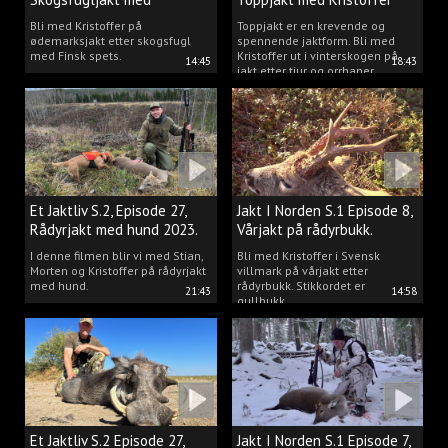
spetshund.
Clausen
Bli med Kristoffer på
Toppjakt er en krevende og
ødemarksjakt etter skogsfugl
spennende jaktform. Bli med
med Finsk spets.
Kristoffer ut i vinterskogen på
14:45
18:43
jakt etter tiur og orrhaner.
Et Jaktliv S.2, Episode 27,
Jakt I Norden S.1 Episode 8,
Rådyrjakt med hund 2023.
Vårjakt på rådyrbukk.
I denne filmen blir vi med Stian,
Bli med Kristoffer i Svensk
Morten og Kristoffer på rådyrjakt
villmark på vårjakt etter
med hund.
rådyrbukk. Stikkordet er
21:43
14:58
gullbukk.
Et Jaktliv S.2 Episode 27,
Jakt I Norden S.1 Episode 7,