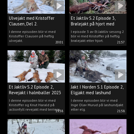
Ulvejakt med Kristoffer
Et Jaktliv S.2 Episode 3,
Clausen, Del 2.
Brølejakt på hjort med
Kristoffer Clausen
I denne episoden blir vi med
I episode 3 av Et Jaktliv sesong 2
Kristoffer Clausen på heftig
blir vi med Kristoffer på heftig
ulvejakt.
brølejakt etter hjort.
20:01
21:57
Et Jaktliv S.2 Episode 2,
Jakt I Norden S.1 Episode 2,
Revejakt i halmballer 2023
Elgjakt med løshund
I denne episoden blir vi med
I denne episoden blir vi med
Kristoffer og Knut Harald på
Inge Olav Murud på løshundjakt
actionfylt revejakt med terriere.
etter elg.
19:58
21:58