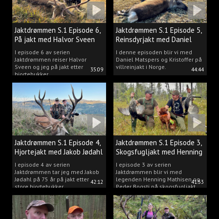
Jaktdrømmen S.1 Episode 6,
Jaktdrømmen S.1 Episode 5,
På jakt med Halvor Sveen
Reinsdyrjakt med Daniel
Matspers.
I episode 6 av serien
I denne episoden blir vi med
Jaktdrømmen reiser Halvor
Daniel Matspers og Kristoffer på
Sveen og jeg på jakt etter
villreinjakt i Norge.
35:09
44:44
hjortebukker.
Jaktdrømmen S.1 Episode 4,
Jaktdrømmen S.1 Episode 3,
Hjortejakt med Jakob Jødahl
Skogsfugljakt med Henning
og Peder
I episode 4 av serien
I episode 3 av serien
Jaktdrømmen tar jeg med Jakob
Jaktdrømmen blir vi med
Jødahl på 75 år på jakt etter
legenden Henning Mathisen og
42:12
41:53
store hjortebukker.
Peder Bogsti på skogsfugljakt.