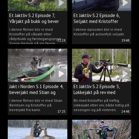
Et Jaktliv S.2 Episode 7,
Et Jaktliv S.2 Episode 6,
Vårjakt på bukk og bever
Seljakt med Kristoffer
Clausen
I denne filmen blir vi med
I denne episoden blir vi med
Kristoffer på vårjakt etter
Kristoffer på actionfylt seljakt.
rådyrbukk og førstegangsjeger
21:28
19:48
Synne Hestvik på sin første
beverjakt.
Jakt i Norden S.1 Episode 4,
Et Jaktliv S.2 Episode 5,
beverjakt med Stian og
Lokkejakt på rev med
Kristoffer
Kristoffer Clausen
I denne filmen blir vi med Stian
Bli med Kristoffer på heftig
Berntsen og Kristoffer på
lokkejakt etter rev, både tidlig på
beverjakt fra kano.
sesongen og på vinteren.
17:25
24:48