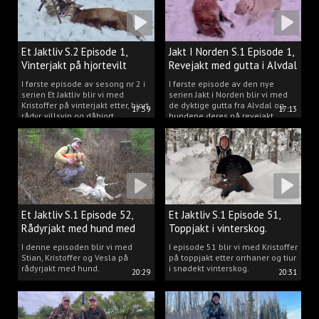
Et Jaktliv S.2 Episode 1,
Jakt I Norden S.1 Episode 1,
Vinterjakt på hjortevilt
Revejakt med gutta i Alvdal
I første episode av sesong nr 2 i
I første episode av den nye
serien Et Jaktliv blir vi med
serien Jakt i Norden blir vi med
Kristoffer på vinterjakt etter, hjort,
de dyktige gutta fra Alvdal og
17:59
17:13
rådyr, villsvin og dåhjort.
hundene deres på revejakt.
Et Jaktliv S.1 Episode 52,
Et Jaktliv S.1 Episode 51,
Rådyrjakt med hund med
Toppjakt i vinterskog.
Stian, Kristoffer og Vesla
I denne episoden blir vi med
I episode 51 blir vi med Kristoffer
Stian, Kristoffer og Vesla på
på toppjakt etter orrhaner og tiur
rådyrjakt med hund.
i snødekt vinterskog.
20:29
20:31