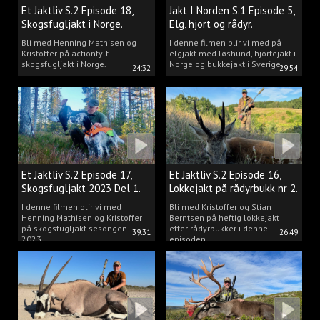
Et Jaktliv S.2 Episode 18,
Jakt I Norden S.1 Episode 5,
Skogsfugljakt i Norge.
Elg, hjort og rådyr.
Bli med Henning Mathisen og
I denne filmen blir vi med på
Kristoffer på actionfylt
elgjakt med løshund, hjortejakt i
skogsfugljakt i Norge.
Norge og bukkejakt i Sverige.
24:32
29:54
Et Jaktliv S.2 Episode 17,
Et Jaktliv S.2 Episode 16,
Skogsfugljakt 2023 Del 1.
Lokkejakt på rådyrbukk nr 2.
I denne filmen blir vi med
Bli med Kristoffer og Stian
Henning Mathisen og Kristoffer
Berntsen på heftig lokkejakt
på skogsfugljakt sesongen
etter rådyrbukker i denne
39:31
26:49
2023.
episoden.