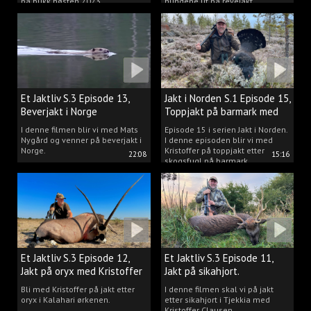
på bukk høsten 2023.
hundene ut på revejakt.
Et Jaktliv S.3 Episode 13,
Jakt i Norden S.1 Episode 15,
Beverjakt i Norge
Toppjakt på barmark med
Kristoffer Clausen
I denne filmen blir vi med Mats
Episode 15 i serien Jakt i Norden.
Nygård og venner på beverjakt i
I denne episoden blir vi med
Norge.
Kristoffer på toppjakt etter
22:08
15:16
skogsfugl på barmark.
Et Jaktliv S.3 Episode 12,
Et Jaktliv S.3 Episode 11,
Jakt på oryx med Kristoffer
Jakt på sikahjort.
Clausen
Bli med Kristoffer på jakt etter
I denne filmen skal vi på jakt
oryx i Kalahari ørkenen.
etter sikahjort i Tjekkia med
Kristoffer Clausen.