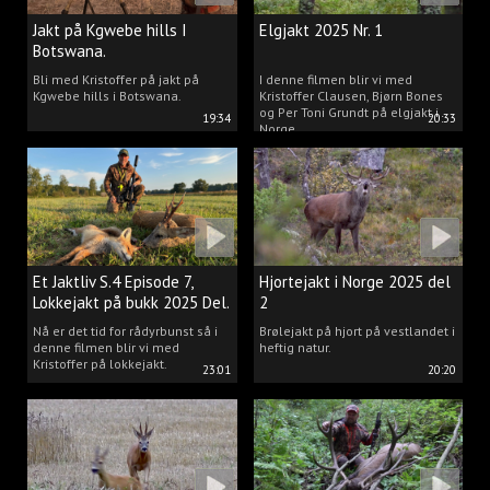
Jakt på Kgwebe hills I
Elgjakt 2025 Nr. 1
Botswana.
Bli med Kristoffer på jakt på
I denne filmen blir vi med
Kgwebe hills i Botswana.
Kristoffer Clausen, Bjørn Bones
og Per Toni Grundt på elgjakt i
19:34
20:33
Norge.
Et Jaktliv S.4 Episode 7,
Hjortejakt i Norge 2025 del
Lokkejakt på bukk 2025 Del.
2
2
Nå er det tid for rådyrbunst så i
Brølejakt på hjort på vestlandet i
denne filmen blir vi med
heftig natur.
Kristoffer på lokkejakt.
23:01
20:20