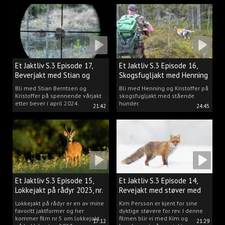
Et Jaktliv S.3 Episode 17,
Et Jaktliv S.3 Episode 16,
Beverjakt med Stian og
Skogsfugljakt med Henning
Kristoffer
Mathisen
Bli med Stian Berntsen og
Bli med Henning og Kristoffer på
Kristoffer på spennende vårjakt
skogsfugljakt med stående
etter bever i april 2024.
hunder.
21:42
24:45
Et Jaktliv S.3 Episode 15,
Et Jaktliv S.3 Episode 14,
Lokkejakt på rådyr 2023, nr.
Revejakt med støver med
5
Kim Persson
Lokkejakt på rådyr er en av mine
Kim Persson er kjent for sine
favoritt jaktformer og her
dyktige støvere for rev. I denne
kommer film nr 5 om lokkejakt
filmen blir vi med Kim og
17:12
21:29