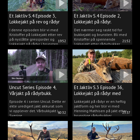
Et Jaktliv S.4 Episode 3,
Et Jaktliv S.4 Episode 2,
Lokkejakt på rev og rådyr
Lokkejakt på rådyr.
2025.
I denne episoden blir vi med
Det nærmer seg raskt tid for
Kristoffer på lokkejakt etter rev
bukkejakt og brunsten. Bli med
på nyslåtte gressjorder og
Kristoffer på spennende
19:52
21:52
lokkejakt på rådyr i brunsten.
lokkejakt etter rådyrbukker.
Uncut Series Episode 4,
Et Jaktliv S.3 Episode 36,
Vårjakt på rådyrbukk.
Lokkejakt på rådyr med
Henning Mathisen
Episode 4 i serien Uncut. Dette er
Lokkejakt på rådyr er en heftig
ekte uredigert jakt akkurat som
jaktform og her blir vi med
vi opplever det. Vårbukkjakt i
Henning Mathisen på jakt etter
60:32
23:37
Sverige.
brunstige rådyrbukker.