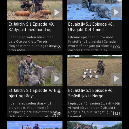
Et Jaktliv S.1 Episode 49,
Et Jaktliv S.1 Episode 48,
Rådyrjakt med hund og
Ulvejakt Del 1 med
lokkejakt.
Kristoffer Clausen.
I denne episoden blir vi med
I denne episoden blir vi med
Lars Ole og Kristoffer på
Kristoffer på ulvejakt i Canada
rådyrjakt med hund og lokkejakt
hvor vi får se jakt på både ulv og
21:55
21:39
etter rådyr.
coyoter. Dette er del 1 av
ulvejakten.
Et Jaktliv S.1 Episode 47, Elg,
Et Jaktliv S.1 Episode 46,
hjort og rådyr.
Småviltjakt i Norge
I denne episoden drar vi på
I episode 46 I serien Et Jaktliv blir
storviltjakt. Vi blir med på
vi med på variert småviltjakt i
snikjakt og brølejakt etter hjort,
Norge. Gås, due, skogsfugl og
23:55
24:14
rådyrjakt med hund og elgjakt i
beverjakt.
Trøndelag.