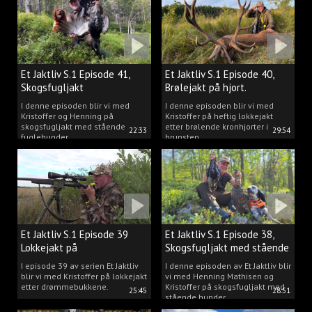
Et Jaktliv S.1 Episode 41,
Et Jaktliv S.1 Episode 40,
Skogsfugljakt
Brølejakt på hjort.
I denne episoden blir vi med
I denne episoden blir vi med
Kristoffer og Henning på
Kristoffer på heftig lokkejakt
skogsfugljakt med stående
etter brølende kronhjorter i
22:33
29:54
fuglehunder.
brunsten.
Et Jaktliv S.1 Episode 39
Et Jaktliv S.1 Episode 38,
Lokkejakt på
Skogsfugljakt med stående
drømmebukkene
hunder.
I episode 39 av serien Et Jaktliv
I denne episoden av Et Jaktliv blir
blir vi med Kristoffer på lokkejakt
vi med Henning Mathisen og
etter drømmebukkene.
Kristoffer på skogsfugljakt med
25:45
28:51
stående hunder.