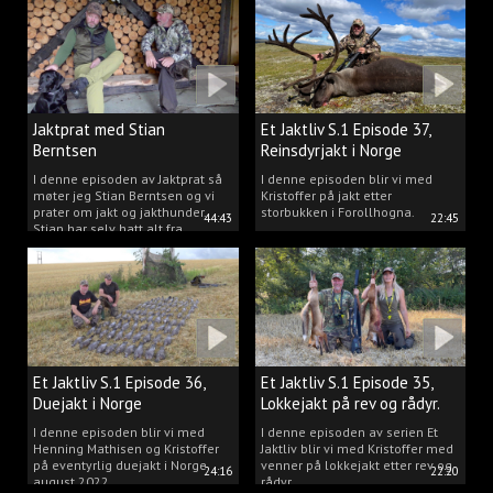
Jaktprat med Stian
Et Jaktliv S.1 Episode 37,
Berntsen
Reinsdyrjakt i Norge
I denne episoden av Jaktprat så
I denne episoden blir vi med
møter jeg Stian Berntsen og vi
Kristoffer på jakt etter
prater om jakt og jakthunder.
storbukken i Forollhogna.
44:43
22:45
Stian har selv hatt alt fra
støvere, til elghunder,
rådyrhunder, spetser, apportører
og stående fuglehunder.
Et Jaktliv S.1 Episode 36,
Et Jaktliv S.1 Episode 35,
Duejakt i Norge
Lokkejakt på rev og rådyr.
I denne episoden blir vi med
I denne episoden av serien Et
Henning Mathisen og Kristoffer
Jaktliv blir vi med Kristoffer med
på eventyrlig duejakt i Norge
venner på lokkejakt etter rev og
24:16
22:20
august 2022.
rådyr.