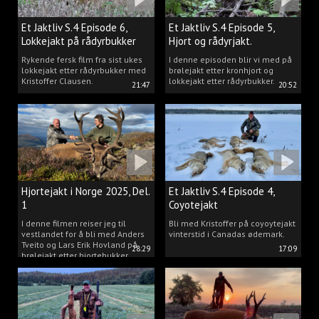
Et Jaktliv S.4 Episode 6,
Et Jaktliv S.4 Episode 5,
Lokkejakt på rådyrbukker
Hjort og rådyrjakt.
2025 Del.1
Rykende fersk film fra sist ukes
I denne episoden blir vi med på
lokkejakt etter rådyrbukker med
brølejakt etter kronhjort og
Kristoffer Clausen.
lokkejakt etter rådyrbukker.
21:47
20:52
Hjortejakt i Norge 2025, Del.
Et Jaktliv S.4 Episode 4,
1
Coyotejakt
I denne filmen reiser jeg til
Bli med Kristoffer på coyoytejakt
vestlandet for å bli med Anders
vinterstid i Canadas ødemark.
Tveito og Lars Erik Hovland på
28:29
17:09
brølejakt etter hjortebukker.