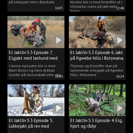
på lokkejakt etter rådyrbukk.
Norden blir vi med Kristoffer ut i
villmarka i kano på jakt etter
16:03
12:48
bever.
Et Jaktliv S.3 Episode 7,
Et Jaktliv S.3 Episode 6, Jakt
Elgjakt med løshund med
på Kgwebe hills i Botswana.
Bjørn Bones.
I denne episoden blir vi med
Thomas og Kristoffer drar på
Bjørn Bones og hans dyktige
spennende smygjakt på Kgwebe
hunder på løshundjakt etter elg.
hills i Botswana.
18:04
26:24
Et Jaktliv S.3 Episode 5,
Et Jaktliv S.3 Episode 4. Elg,
Lokkejakt på rev med
hjort og rådyr
Kristoffer Clausen