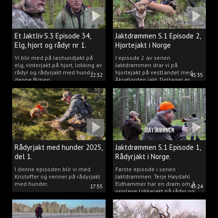
Et Jaktliv S.3 Episode 34,
Jaktdrømmen S.1 Episode 2,
Elg, hjort og rådyr nr 1.
Hjortejakt i Norge
2025
Vi blir med på løshundjakt på
I episode 2 av serien
elg, vinterjakt på hjort, lokking av
Jaktdrømmen drar vi på
rådyr og rådyrjakt med hund i
hjortejakt på vestlandet med
22:32
45:35
denne filmen.
Åkrafjorden jakt. Deltager er
Michelle Sofi Thomassen.
Rådyrjakt med hunder 2025,
Jaktdrømmen S.1 Episode 1,
del 1.
Rådyrjakt i Norge.
I denne episoden blir vi med
Første episode i serien
Kristoffer og venner på rådyrjakt
Jaktdrømmen. Terje Høydahl
med hunder.
Eidhammer har en drøm om å
17:55
45:24
oppleve lokkejakt på rådyr og
målet vårt er å gjøre den
drømmen til virkelighet.