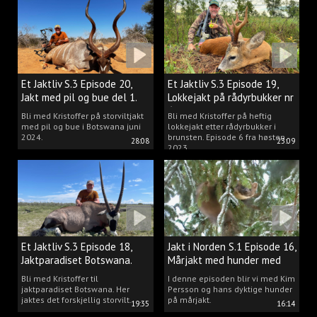
Et Jaktliv S.3 Episode 20,
Et Jaktliv S.3 Episode 19,
Jakt med pil og bue del 1.
Lokkejakt på rådyrbukker nr
6
Bli med Kristoffer på storviltjakt
Bli med Kristoffer på heftig
med pil og bue i Botswana juni
lokkejakt etter rådyrbukker i
2024.
brunsten. Episode 6 fra høsten
28:08
23:09
2023.
Et Jaktliv S.3 Episode 18,
Jakt i Norden S.1 Episode 16,
Jaktparadiset Botswana.
Mårjakt med hunder med
Kim Persson
Bli med Kristoffer til
I denne episoden blir vi med Kim
jaktparadiset Botswana. Her
Persson og hans dyktige hunder
jaktes det forskjellig storvilt.
på mårjakt.
19:35
16:14