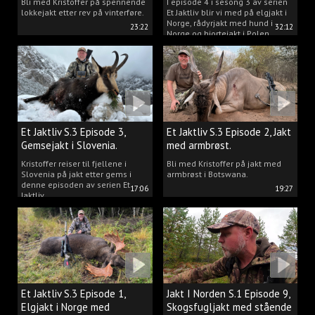
Bli med Kristoffer på spennende
I episode 4 i sesong 3 av serien
lokkejakt etter rev på vinterføre.
Et Jaktliv blir vi med på elgjakt i
Norge, rådyrjakt med hund i
23:22
32:12
Norge og hjortejakt i Polen.
Et Jaktliv S.3 Episode 3,
Et Jaktliv S.3 Episode 2, Jakt
Gemsejakt i Slovenia.
med armbrøst.
Kristoffer reiser til fjellene i
Bli med Kristoffer på jakt med
Slovenia på jakt etter gems i
armbrøst i Botswana.
denne episoden av serien Et
17:06
19:27
Jaktliv.
Et Jaktliv S.3 Episode 1,
Jakt I Norden S.1 Episode 9,
Elgjakt i Norge med
Skogsfugljakt med stående