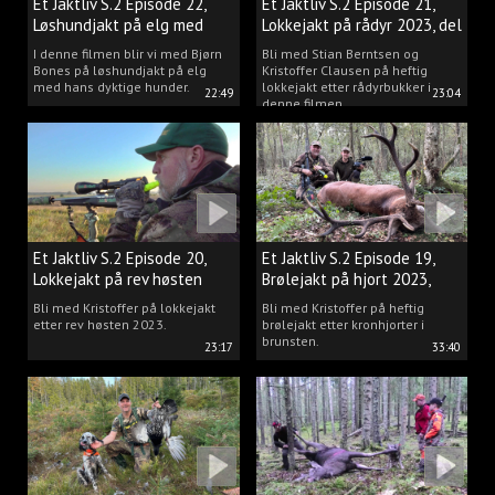
Et Jaktliv S.2 Episode 22,
Et Jaktliv S.2 Episode 21,
Løshundjakt på elg med
Lokkejakt på rådyr 2023, del
Bjørn Bones
3.
I denne filmen blir vi med Bjørn
Bli med Stian Berntsen og
Bones på løshundjakt på elg
Kristoffer Clausen på heftig
med hans dyktige hunder.
lokkejakt etter rådyrbukker i
22:49
23:04
denne filmen.
Et Jaktliv S.2 Episode 20,
Et Jaktliv S.2 Episode 19,
Lokkejakt på rev høsten
Brølejakt på hjort 2023,
2023.
del.1
Bli med Kristoffer på lokkejakt
Bli med Kristoffer på heftig
etter rev høsten 2023.
brølejakt etter kronhjorter i
brunsten.
23:17
33:40