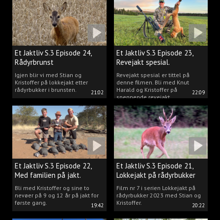
rådyr.
Et Jaktliv S.3 Episode 24,
Et Jaktliv S.3 Episode 23,
Rådyrbrunst
Revejakt spesial.
Igjen blir vi med Stian og
Revejakt spesial er tittel på
Kristoffer på lokkejakt etter
denne filmen. Bli med Knut
rådyrbukker i brunsten.
Harald og Kristoffer på
21:02
22:09
spennende revejakt.
Et Jaktliv S.3 Episode 22,
Et Jaktliv S.3 Episode 21,
Med familien på jakt.
Lokkejakt på rådyrbukker
med Stian og Kristoffer
Bli med Kristoffer og sine to
Film nr 7 i serien Lokkejakt på
nevøer på 9 og 12 år på jakt for
rådyrbukker 2023 med Stian og
første gang.
Kristoffer.
19:42
20:22