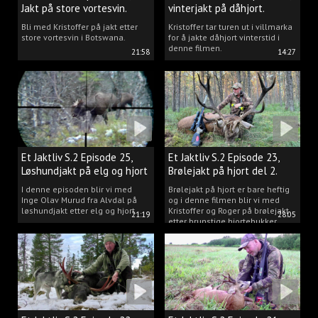
Jakt på store vortesvin.
vinterjakt på dåhjort.
Bli med Kristoffer på jakt etter
Kristoffer tar turen ut i villmarka
store vortesvin i Botswana.
for å jakte dåhjort vinterstid i
denne filmen.
21:58
14:27
Et Jaktliv S.2 Episode 25,
Et Jaktliv S.2 Episode 23,
Løshundjakt på elg og hjort
Brølejakt på hjort del 2.
i Norge.
I denne episoden blir vi med
Brølejakt på hjort er bare heftig
Inge Olav Murud fra Alvdal på
og i denne filmen blir vi med
løshundjakt etter elg og hjort.
Kristoffer og Roger på brølejakt
21:19
28:05
etter brunstige hjortebukker.