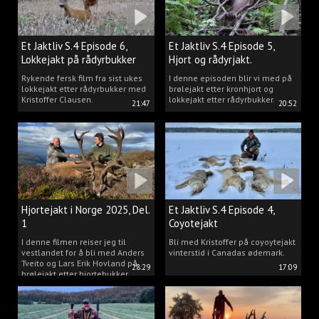
Et Jaktliv S.4 Episode 6,
Et Jaktliv S.4 Episode 5,
Lokkejakt på rådyrbukker
Hjort og rådyrjakt.
2025 Del.1
Rykende fersk film fra sist ukes
I denne episoden blir vi med på
lokkejakt etter rådyrbukker med
brølejakt etter kronhjort og
Kristoffer Clausen.
lokkejakt etter rådyrbukker.
21:47
20:52
Hjortejakt i Norge 2025, Del.
Et Jaktliv S.4 Episode 4,
1
Coyotejakt
I denne filmen reiser jeg til
Bli med Kristoffer på coyoytejakt
vestlandet for å bli med Anders
vinterstid i Canadas ødemark.
Tveito og Lars Erik Hovland på
28:29
17:09
brølejakt etter hjortebukker.