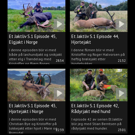
Et Jaktliv S.1 Episode 45,
Et Jaktliv S.1 Episode 44,
Elgjakt i Norge
Hjortejakt
I denne episoden blir vi med
I denne filmen blir vi med
både på løshundjakt og snikjakt
Kristoffer og Roger Halvorsen på
etter elg i Trøndelag med
heftig brølejakt etter
28:54
21:52
Kristoffer og Bjørn Bones
hjortebukker.
Et Jaktliv S.1 Episode 43,
Et Jaktliv S.1 Episode 42,
Hjortejakt i Norge
Rådyrjakt med hund
I denne episoden blir vi med
I episode 42 av serien Et Jaktliv
Christian Bye og Kristoffer på
blir jeg med Stian Berntsen på
lokkejakt etter hjort i Møre og
rådyrjakt med hunder.
22:39
23:01
Romsdal.