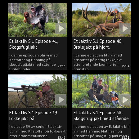
Et Jaktliv S.1 Episode 41,
Et Jaktliv S.1 Episode 40,
Skogsfugljakt
Brølejakt på hjort.
I denne episoden blir vi med
I denne episoden blir vi med
Kristoffer og Henning på
Kristoffer på heftig lokkejakt
skogsfugljakt med stående
etter brølende kronhjorter i
22:33
29:54
fuglehunder.
brunsten.
Et Jaktliv S.1 Episode 39
Et Jaktliv S.1 Episode 38,
Lokkejakt på
Skogsfugljakt med stående
drømmebukkene
hunder.
I episode 39 av serien Et Jaktliv
I denne episoden av Et Jaktliv blir
blir vi med Kristoffer på lokkejakt
vi med Henning Mathisen og
etter drømmebukkene.
Kristoffer på skogsfugljakt med
25:45
28:51