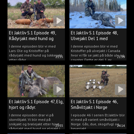
Et Jaktliv S.1 Episode 49,
Et Jaktliv S.1 Episode 48,
Rådyrjakt med hund og
Ulvejakt Del 1 med
lokkejakt.
Kristoffer Clausen.
I denne episoden blir vi med
I denne episoden blir vi med
Lars Ole og Kristoffer på
Kristoffer på ulvejakt i Canada
rådyrjakt med hund og lokkejakt
hvor vi får se jakt på både ulv og
21:55
21:39
etter rådyr.
coyoter. Dette er del 1 av
ulvejakten.
Et Jaktliv S.1 Episode 47, Elg,
Et Jaktliv S.1 Episode 46,
hjort og rådyr.
Småviltjakt i Norge
I denne episoden drar vi på
I episode 46 I serien Et Jaktliv blir
storviltjakt. Vi blir med på
vi med på variert småviltjakt i
snikjakt og brølejakt etter hjort,
Norge. Gås, due, skogsfugl og
23:55
24:14
rådyrjakt med hund og elgjakt i
beverjakt.
Trøndelag.