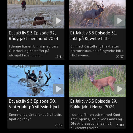
drømmen til virkelighet.
Et Jaktliv S.3 Episode 32,
Et Jaktliv S.3 Episode 31,
Rådyrjakt med hund 2024
Jakt på Kgwebe hills i
Botswana
I denne filmen blir vi med Lars
Bli med Kristoffer på jakt etter
Ole Hoel og Kristoffer på
drømmekuduen på Kgwebe hills
rådyrjakt med hund.
i Botswana.
17:41
20:37
Et Jaktliv S.3 Episode 30,
Et Jaktliv S.3 Episode 29,
Vinterjakt på villsvin, hjort
Bukkejakt i Norge 2024
og rådyr.
Spennende vinterjakt på villsvin,
I denne filmen blir vi med Knut
hjort og rådyr.
Arne Gjems, Iselin Roos Aaas og
Ole Andreas Johansen på
20:12
20:00
bukkejakt i Norge.