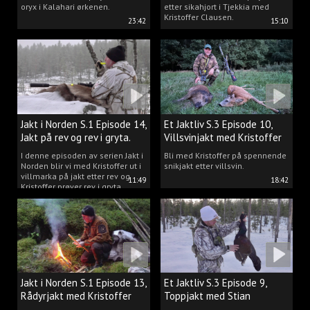
oryx i Kalahari ørkenen.
etter sikahjort i Tjekkia med
Kristoffer Clausen.
23:42
15:10
Jakt i Norden S.1 Episode 14,
Et Jaktliv S.3 Episode 10,
Jakt på rev og rev i gryta.
Villsvinjakt med Kristoffer
I denne episoden av serien Jakt i
Bli med Kristoffer på spennende
Norden blir vi med Kristoffer ut i
snikjakt etter villsvin.
villmarka på jakt etter rev og
11:49
18:42
Kristoffer prøver rev i gryta.
Jakt i Norden S.1 Episode 13,
Et Jaktliv S.3 Episode 9,
Rådyrjakt med Kristoffer
Toppjakt med Stian
Clausen
Berntsen