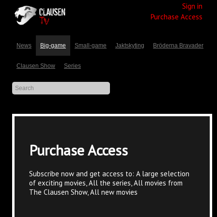
Sign in
Purchase Access
News
Big-game
Small-game
Jaktskyting
Bröderna Bravader
Clausen Show
Series
Purchase Access
Subscribe now and get access to: A large selection
of exciting movies, All the series, All movies from
The Clausen Show, All new movies