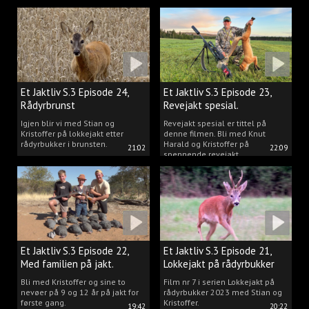
Kristoffer og opplev akkurat det
vi gjør når vi er ute og lokker
rådyr.
Et Jaktliv S.3 Episode 24,
Et Jaktliv S.3 Episode 23,
Rådyrbrunst
Revejakt spesial.
Igjen blir vi med Stian og
Revejakt spesial er tittel på
Kristoffer på lokkejakt etter
denne filmen. Bli med Knut
rådyrbukker i brunsten.
Harald og Kristoffer på
21:02
22:09
spennende revejakt.
Et Jaktliv S.3 Episode 22,
Et Jaktliv S.3 Episode 21,
Med familien på jakt.
Lokkejakt på rådyrbukker
med Stian og Kristoffer
Bli med Kristoffer og sine to
Film nr 7 i serien Lokkejakt på
nevøer på 9 og 12 år på jakt for
rådyrbukker 2023 med Stian og
første gang.
Kristoffer.
19:42
20:22