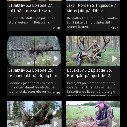
Et Jaktliv S.2 Episode 27,
Jakt I Norden S.1 Episode 7,
Jakt på store vortesvin.
vinterjakt på dåhjort.
Bli med Kristoffer på jakt etter
Kristoffer tar turen ut i villmarka
store vortesvin i Botswana.
for å jakte dåhjort vinterstid i
denne filmen.
21:58
14:27
Et Jaktliv S.2 Episode 25,
Et Jaktliv S.2 Episode 23,
Løshundjakt på elg og hjort
Brølejakt på hjort del 2.
i Norge.
I denne episoden blir vi med
Brølejakt på hjort er bare heftig
Inge Olav Murud fra Alvdal på
og i denne filmen blir vi med
løshundjakt etter elg og hjort.
Kristoffer og Roger på brølejakt
21:19
28:05
etter brunstige hjortebukker.