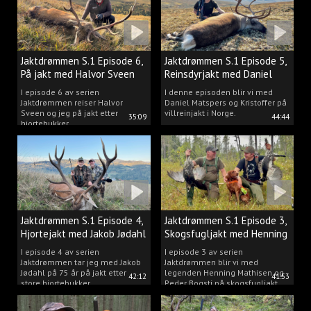
Jaktdrømmen S.1 Episode 6,
Jaktdrømmen S.1 Episode 5,
På jakt med Halvor Sveen
Reinsdyrjakt med Daniel
Matspers.
I episode 6 av serien
I denne episoden blir vi med
Jaktdrømmen reiser Halvor
Daniel Matspers og Kristoffer på
Sveen og jeg på jakt etter
villreinjakt i Norge.
35:09
44:44
hjortebukker.
Jaktdrømmen S.1 Episode 4,
Jaktdrømmen S.1 Episode 3,
Hjortejakt med Jakob Jødahl
Skogsfugljakt med Henning
og Peder
I episode 4 av serien
I episode 3 av serien
Jaktdrømmen tar jeg med Jakob
Jaktdrømmen blir vi med
Jødahl på 75 år på jakt etter
legenden Henning Mathisen og
42:12
41:53
store hjortebukker.
Peder Bogsti på skogsfugljakt.