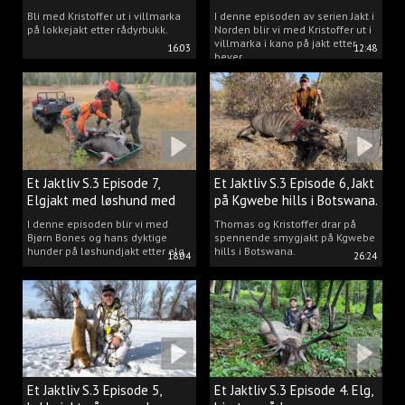
villmarka.
Bli med Kristoffer ut i villmarka
I denne episoden av serien Jakt i
på lokkejakt etter rådyrbukk.
Norden blir vi med Kristoffer ut i
villmarka i kano på jakt etter
16:03
12:48
bever.
Et Jaktliv S.3 Episode 7,
Et Jaktliv S.3 Episode 6, Jakt
Elgjakt med løshund med
på Kgwebe hills i Botswana.
Bjørn Bones.
I denne episoden blir vi med
Thomas og Kristoffer drar på
Bjørn Bones og hans dyktige
spennende smygjakt på Kgwebe
hunder på løshundjakt etter elg.
hills i Botswana.
18:04
26:24
Et Jaktliv S.3 Episode 5,
Et Jaktliv S.3 Episode 4. Elg,