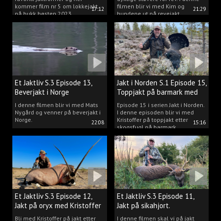
kommer film nr 5 om lokkejakt
filmen blir vi med Kim og
17:12
21:29
på bukk høsten 2023.
hundene ut på revejakt.
Et Jaktliv S.3 Episode 13,
Jakt i Norden S.1 Episode 15,
Beverjakt i Norge
Toppjakt på barmark med
Kristoffer Clausen
I denne filmen blir vi med Mats
Episode 15 i serien Jakt i Norden.
Nygård og venner på beverjakt i
I denne episoden blir vi med
Norge.
Kristoffer på toppjakt etter
22:08
15:16
skogsfugl på barmark.
Et Jaktliv S.3 Episode 12,
Et Jaktliv S.3 Episode 11,
Jakt på oryx med Kristoffer
Jakt på sikahjort.
Clausen
Bli med Kristoffer på jakt etter
I denne filmen skal vi på jakt