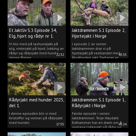
Et Jaktliv S.3 Episode 34,
Jaktdrømmen S.1 Episode 2,
Elg, hjort og rådyr nr 1.
Hjortejakt i Norge
2025
Vi blir med på løshundjakt på
I episode 2 av serien
elg, vinterjakt på hjort, lokking av
Jaktdrømmen drar vi på
rådyr og rådyrjakt med hund i
hjortejakt på vestlandet med
22:32
45:35
denne filmen.
Åkrafjorden jakt. Deltager er
Michelle Sofi Thomassen.
Rådyrjakt med hunder 2025,
Jaktdrømmen S.1 Episode 1,
del 1.
Rådyrjakt i Norge.
I denne episoden blir vi med
Første episode i serien
Kristoffer og venner på rådyrjakt
Jaktdrømmen. Terje Høydahl
med hunder.
Eidhammer har en drøm om å
17:55
45:24
oppleve lokkejakt på rådyr og
målet vårt er å gjøre den