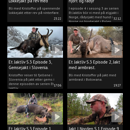
Lokkejakt på rev med
hjort og rådyr
Kristoffer Clausen
Bli med Kristoffer på spennende
I episode 4 i sesong 3 av serien
lokkejakt etter rev på vinterføre.
Et Jaktliv blir vi med på elgjakt i
Norge, rådyrjakt med hund i
23:22
32:12
Norge og hjortejakt i Polen.
Et Jaktliv S.3 Episode 3,
Et Jaktliv S.3 Episode 2, Jakt
Gemsejakt i Slovenia.
med armbrøst.
Kristoffer reiser til fjellene i
Bli med Kristoffer på jakt med
Slovenia på jakt etter gems i
armbrøst i Botswana.
denne episoden av serien Et
17:06
19:27
Jaktliv.
Et Jaktliv S.3 Episode 1,
Jakt I Norden S.1 Episode 9,