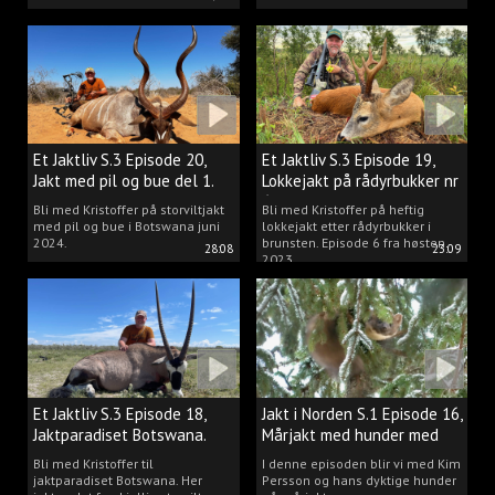
Et Jaktliv S.3 Episode 20,
Et Jaktliv S.3 Episode 19,
Jakt med pil og bue del 1.
Lokkejakt på rådyrbukker nr
6
Bli med Kristoffer på storviltjakt
Bli med Kristoffer på heftig
med pil og bue i Botswana juni
lokkejakt etter rådyrbukker i
2024.
brunsten. Episode 6 fra høsten
28:08
23:09
2023.
Et Jaktliv S.3 Episode 18,
Jakt i Norden S.1 Episode 16,
Jaktparadiset Botswana.
Mårjakt med hunder med
Kim Persson
Bli med Kristoffer til
I denne episoden blir vi med Kim
jaktparadiset Botswana. Her
Persson og hans dyktige hunder