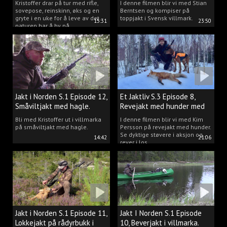
Kristoffer drar på tur med rifle,
I denne filmen blir vi med Stian
sovepose, reinskinn, øks og en
Berntsen og kompiser på
gryte i en uke for å leve av det
toppjakt i Svensk villmark.
15:31
23:50
naturen har å by på.
Jakt i Norden S.1 Episode 12,
Et Jaktliv S.3 Episode 8,
Småviltjakt med hagle.
Revejakt med hunder med
Kim Persson.
Bli med Kristoffer ut i villmarka
I denne filmen blir vi med Kim
på småviltjakt med hagle.
Persson på revejakt med hunder.
Se dyktige støvere i aksjon og
14:42
21:06
rever i los.
Jakt i Norden S.1 Episode 11,
Jakt I Norden S.1 Episode
Lokkejakt på rådyrbukk i
10, Beverjakt i villmarka.