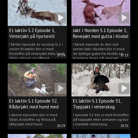
Et Jaktliv S.2 Episode 1,
Jakt I Norden S.1 Episode 1,
Vinterjakt på hjortevilt
Revejakt med gutta i Alvdal
I første episode av sesong nr 2 i
I første episode av den nye
serien Et Jaktliv blir vi med
serien Jakt i Norden blir vi med
Kristoffer på vinterjakt etter, hjort,
de dyktige gutta fra Alvdal og
17:59
17:13
rådyr, villsvin og dåhjort.
hundene deres på revejakt.
Et Jaktliv S.1 Episode 52,
Et Jaktliv S.1 Episode 51,
Rådyrjakt med hund med
Toppjakt i vinterskog.
Stian, Kristoffer og Vesla
I denne episoden blir vi med
I episode 51 blir vi med Kristoffer
Stian, Kristoffer og Vesla på
på toppjakt etter orrhaner og tiur
rådyrjakt med hund.
i snødekt vinterskog.
20:29
20:31