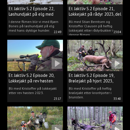
Et Jaktliv S.2 Episode 22,
Et Jaktliv S.2 Episode 21,
Løshundjakt på elg med
Lokkejakt på rådyr 2023, del
Bjørn Bones
3.
I denne filmen blir vi med Bjørn
Bli med Stian Berntsen og
Bones på løshundjakt på elg
Kristoffer Clausen på heftig
med hans dyktige hunder.
lokkejakt etter rådyrbukker i
22:49
23:04
denne filmen.
Et Jaktliv S.2 Episode 20,
Et Jaktliv S.2 Episode 19,
Lokkejakt på rev høsten
Brølejakt på hjort 2023,
2023.
del.1
Bli med Kristoffer på lokkejakt
Bli med Kristoffer på heftig
etter rev høsten 2023.
brølejakt etter kronhjorter i
brunsten.
23:17
33:40