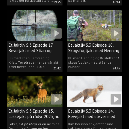
jaktes det forskjellig storvilt.
på mårjakt.
19:35
16:14
Et Jaktliv S.3 Episode 17,
Et Jaktliv S.3 Episode 16,
Beverjakt med Stian og
Skogsfugljakt med Henning
Kristoffer
Mathisen
Bli med Stian Berntsen og
Bli med Henning og Kristoffer på
Kristoffer på spennende vårjakt
skogsfugljakt med stående
etter bever i april 2024.
hunder.
21:42
24:45
Et Jaktliv S.3 Episode 15,
Et Jaktliv S.3 Episode 14,
Lokkejakt på rådyr 2023, nr.
Revejakt med støver med
5
Kim Persson
Lokkejakt på rådyr er en av mine
Kim Persson er kjent for sine
favoritt jaktformer og her
dyktige støvere for rev. I denne