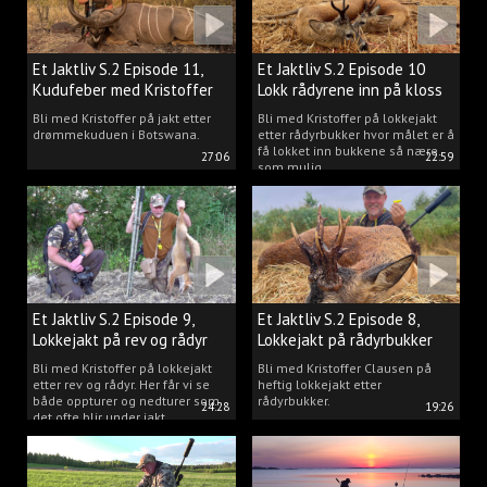
Et Jaktliv S.2 Episode 11,
Et Jaktliv S.2 Episode 10
Kudufeber med Kristoffer
Lokk rådyrene inn på kloss
Clausen
hold.
Bli med Kristoffer på jakt etter
Bli med Kristoffer på lokkejakt
drømmekuduen i Botswana.
etter rådyrbukker hvor målet er å
få lokket inn bukkene så nære
27:06
22:59
som mulig.
Et Jaktliv S.2 Episode 9,
Et Jaktliv S.2 Episode 8,
Lokkejakt på rev og rådyr
Lokkejakt på rådyrbukker
med Kristoffer Clausen
2023 nr. 1
Bli med Kristoffer på lokkejakt
Bli med Kristoffer Clausen på
etter rev og rådyr. Her får vi se
heftig lokkejakt etter
både oppturer og nedturer som
rådyrbukker.
24:28
19:26
det ofte blir under jakt.