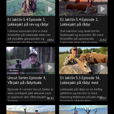
Et Jaktliv S.4 Episode 3,
Et Jaktliv S.4 Episode 2,
Lokkejakt på rev og rådyr
Lokkejakt på rådyr.
2025.
I denne episoden blir vi med
Det nærmer seg raskt tid for
Kristoffer på lokkejakt etter rev
bukkejakt og brunsten. Bli med
på nyslåtte gressjorder og
Kristoffer på spennende
19:52
21:52
lokkejakt på rådyr i brunsten.
lokkejakt etter rådyrbukker.
Uncut Series Episode 4,
Et Jaktliv S.3 Episode 36,
Vårjakt på rådyrbukk.
Lokkejakt på rådyr med
Henning Mathisen
Episode 4 i serien Uncut. Dette er
Lokkejakt på rådyr er en heftig
ekte uredigert jakt akkurat som
jaktform og her blir vi med
vi opplever det. Vårbukkjakt i
Henning Mathisen på jakt etter
60:32
23:37
Sverige.
brunstige rådyrbukker.