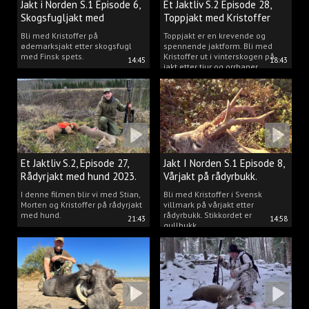
Jakt i Norden S.1 Episode 6,
Et Jaktliv S.2 Episode 28,
Skogsfugljakt med
Toppjakt med Kristoffer
spetshund.
Clausen
Bli med Kristoffer på
Toppjakt er en krevende og
ødemarksjakt etter skogsfugl
spennende jaktform. Bli med
med Finsk spets.
Kristoffer ut i vinterskogen på
14:45
18:43
jakt etter tiur og orrhaner.
Et Jaktliv S.2, Episode 27,
Jakt I Norden S.1 Episode 8,
Rådyrjakt med hund 2023.
Vårjakt på rådyrbukk.
I denne filmen blir vi med Stian,
Bli med Kristoffer i Svensk
Morten og Kristoffer på rådyrjakt
villmark på vårjakt etter
med hund.
rådyrbukk. Stikkordet er
21:43
14:58
gullbukk.