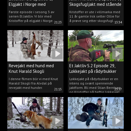
Elgjakt i Norge med
Skogsfugljakt med stående
Kristoffer Clausen
hund.
Første episode i sesong 3 av
Kristoffer er ute i villmarka med
serien Et Jaktliv. Vi blir med
11 år gamle Irsk setter Ollie for
Kristoffer på elgjakt i Norge.
å prøve seg etter skogsfugl.
21:23
13:34
Revejakt med hund med
Et Jaktliv S.2 Episode 29,
Knut Harald Skogli
Lokkejakt på rådyrbukker
med Stian og Kristoffer
I denne filmen blir vi med Knut
Lokkejakt på rådyrbukker er en
Harald Skogli fra Alvdal på
intens og svært spennende
revejakt med hunder.
jaktform. Bli med Stian Berntsen
21:15
23:37
og Kristoffer på heftig lokkejakt.