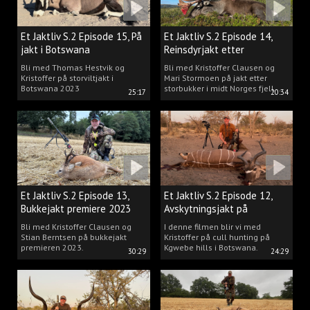
Et Jaktliv S.2 Episode 15, På
Et Jaktliv S.2 Episode 14,
jakt i Botswana
Reinsdyrjakt etter
storbukker.
Bli med Thomas Hestvik og
Bli med Kristoffer Clausen og
Kristoffer på storviltjakt i
Mari Stormoen på jakt etter
Botswana 2023
storbukker i midt Norges fjell.
25:17
20:34
Et Jaktliv S.2 Episode 13,
Et Jaktliv S.2 Episode 12,
Bukkejakt premiere 2023
Avskytningsjakt på
antiloper i Botswana
Bli med Kristoffer Clausen og
I denne filmen blir vi med
Stian Berntsen på bukkejakt
Kristoffer på cull hunting på
premieren 2023.
Kgwebe hills i Botswana.
30:29
24:29