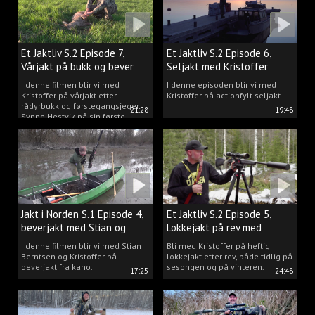
Et Jaktliv S.2 Episode 7,
Et Jaktliv S.2 Episode 6,
Vårjakt på bukk og bever
Seljakt med Kristoffer
Clausen
I denne filmen blir vi med
I denne episoden blir vi med
Kristoffer på vårjakt etter
Kristoffer på actionfylt seljakt.
rådyrbukk og førstegangsjeger
21:28
19:48
Synne Hestvik på sin første
beverjakt.
Jakt i Norden S.1 Episode 4,
Et Jaktliv S.2 Episode 5,
beverjakt med Stian og
Lokkejakt på rev med
Kristoffer
Kristoffer Clausen
I denne filmen blir vi med Stian
Bli med Kristoffer på heftig
Berntsen og Kristoffer på
lokkejakt etter rev, både tidlig på
beverjakt fra kano.
sesongen og på vinteren.
17:25
24:48