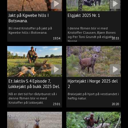
Jakt på Kgwebe hills I
Elgjakt 2025 Nr. 1
Botswana.
Bli med Kristoffer på jakt på
I denne filmen blir vi med
Kgwebe hills i Botswana.
Kristoffer Clausen, Bjørn Bones
og Per Toni Grundt på elgjakt i
19:34
20:33
Norge.
Et Jaktliv S.4 Episode 7,
Hjortejakt i Norge 2025 del
Lokkejakt på bukk 2025 Del.
2
2
Nå er det tid for rådyrbunst så i
Brølejakt på hjort på vestlandet i
denne filmen blir vi med
heftig natur.
Kristoffer på lokkejakt.
23:01
20:20