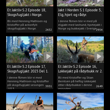
Et Jaktliv S.2 Episode 18,
Jakt I Norden S.1 Episode 5,
Skogsfugljakt i Norge.
Elg, hjort og rådyr.
Bli med Henning Mathisen og
I denne filmen blir vi med på
Kristoffer på actionfylt
elgjakt med løshund, hjortejakt i
skogsfugljakt i Norge.
Norge og bukkejakt i Sverige.
24:32
29:54
Et Jaktliv S.2 Episode 17,
Et Jaktliv S.2 Episode 16,
Skogsfugljakt 2023 Del 1.
Lokkejakt på rådyrbukk nr 2.
I denne filmen blir vi med
Bli med Kristoffer og Stian
Henning Mathisen og Kristoffer
Berntsen på heftig lokkejakt
på skogsfugljakt sesongen
etter rådyrbukker i denne
39:31
26:49
2023.
episoden.