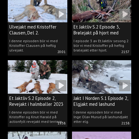
Ulvejakt med Kristoffer
Et Jaktliv S.2 Episode 3,
Clausen, Del 2.
Brølejakt på hjort med
Kristoffer Clausen
I denne episoden blir vi med
I episode 3 av Et Jaktliv sesong 2
Kristoffer Clausen på heftig
blir vi med Kristoffer på heftig
ulvejakt.
brølejakt etter hjort.
20:01
21:57
Et Jaktliv S.2 Episode 2,
Jakt I Norden S.1 Episode 2,
Revejakt i halmballer 2023
Elgjakt med løshund
I denne episoden blir vi med
I denne episoden blir vi med
Kristoffer og Knut Harald på
Inge Olav Murud på løshundjakt
actionfylt revejakt med terriere.
etter elg.
19:58
21:58