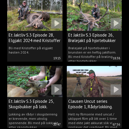
Et Jaktliv S.3 Episode 28,
Et Jaktliv S.3 Episode 26,
Elgjakt 2024 med Kristoffer
Brølejakt på hjortebukker
Clausen
med Kristoffer Clausen
Bli med Kristoffer på elgjakt
Brølejakt på hjortebukker i
høsten 2024.
brunsten er en heftig jaktform.
Bli med Kristoffer på brøling
19:15
18:38
etter hjortebukker.
Et Jaktliv S.3 Episode 25,
Clausen Uncut series
Skogsbukker på lokk.
Episode 1, Rådyrlokking.
Lokking av rådyr i skogsterreng
Helt ny filmserie med uncut /
er krevende, men utrolig
uklippet film på litt over 1 time
spennende. Bli med på lokkjakt
med ekte jakt akkurat slik vi
20:47
67:56
etter skogsbukker.
opplever det uredigert. Bli med