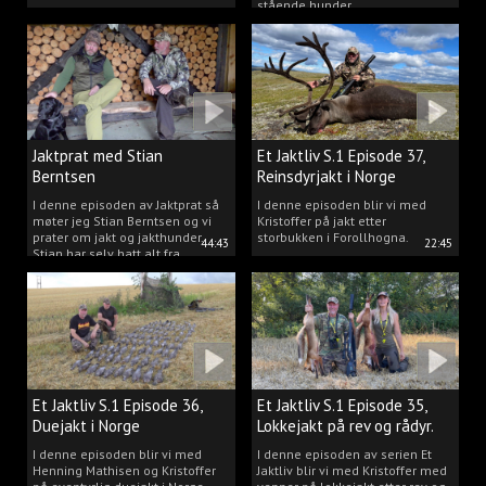
stående hunder.
Jaktprat med Stian
Et Jaktliv S.1 Episode 37,
Berntsen
Reinsdyrjakt i Norge
I denne episoden av Jaktprat så
I denne episoden blir vi med
møter jeg Stian Berntsen og vi
Kristoffer på jakt etter
prater om jakt og jakthunder.
storbukken i Forollhogna.
44:43
22:45
Stian har selv hatt alt fra
støvere, til elghunder,
rådyrhunder, spetser, apportører
og stående fuglehunder.
Et Jaktliv S.1 Episode 36,
Et Jaktliv S.1 Episode 35,
Duejakt i Norge
Lokkejakt på rev og rådyr.
I denne episoden blir vi med
I denne episoden av serien Et
Henning Mathisen og Kristoffer
Jaktliv blir vi med Kristoffer med