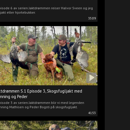
pisode 6 av serien Jaktdrømmen reiser Halvor Sveen og jeg
jakt etter hjortebukker.
35:09
ktdrømmen S.1 Episode 3, Skogsfugljakt med
nning og Peder
pisode 3 av serien Jaktdrømmen blir vi med legenden
ning Mathisen og Peder Bogsti på skogsfugljakt.
41:53