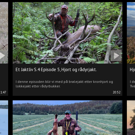
Et Jaktliv S.4 Episode 5, Hjort og rådyrjakt.
Hj
I denne episoden blir vi med på brølejakt etter kronhjort og
I d
lokkejakt etter rådyrbukker.
Tve
21:47
20:52