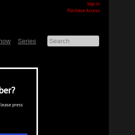
Sign in
Purchase Access
Show
Series
ber?
please press