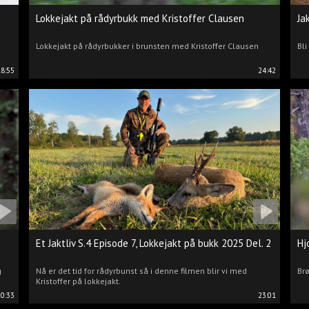
Lokkejakt på rådyrbukk med Kristoffer Clausen
Ja
Lokkejakt på rådyrbukker i brunsten med Kristoffer Clausen
Bli
18:55
24:42
Et Jaktliv S.4 Episode 7, Lokkejakt på bukk 2025 Del. 2
Hj
g
Nå er det tid for rådyrbunst så i denne filmen blir vi med
Brø
Kristoffer på lokkejakt.
20:33
23:01