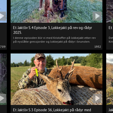
Et Jaktliv S.4 Episode 3, Lokkejakt på rev og rådyr
Et
2025.
I denne episoden blir vi med Kristoffer på lokkejakt etter rev
Det
på nyslåtte gressjorder og lokkejakt på rådyr i brunsten.
Kri
17:09
19:52
Et Jaktliv S.3 Episode 36, Lokkejakt på rådyr med
Ja