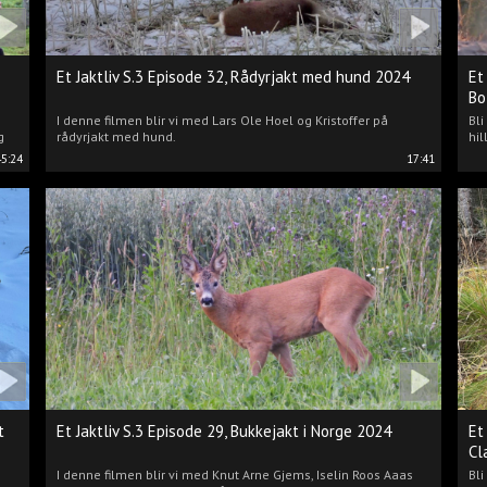
Et Jaktliv S.3 Episode 32, Rådyrjakt med hund 2024
Et
Bo
I denne filmen blir vi med Lars Ole Hoel og Kristoffer på
Bl
g
rådyrjakt med hund.
hil
45:24
17:41
t
Et Jaktliv S.3 Episode 29, Bukkejakt i Norge 2024
Et
Cl
I denne filmen blir vi med Knut Arne Gjems, Iselin Roos Aaas
Bli