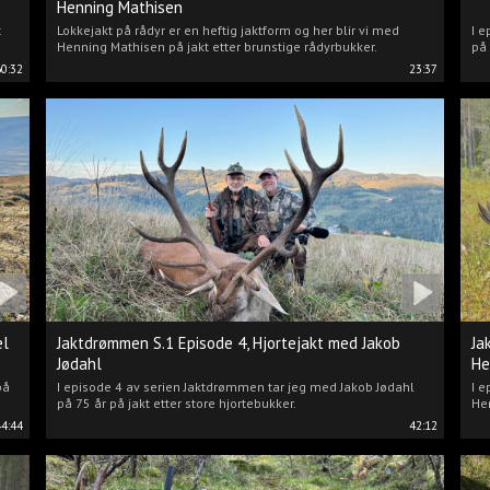
Henning Mathisen
t
Lokkejakt på rådyr er en heftig jaktform og her blir vi med
I e
Henning Mathisen på jakt etter brunstige rådyrbukker.
på 
60:32
23:37
el
Jaktdrømmen S.1 Episode 4, Hjortejakt med Jakob
Ja
Jødahl
He
på
I episode 4 av serien Jaktdrømmen tar jeg med Jakob Jødahl
I e
på 75 år på jakt etter store hjortebukker.
Hen
44:44
42:12