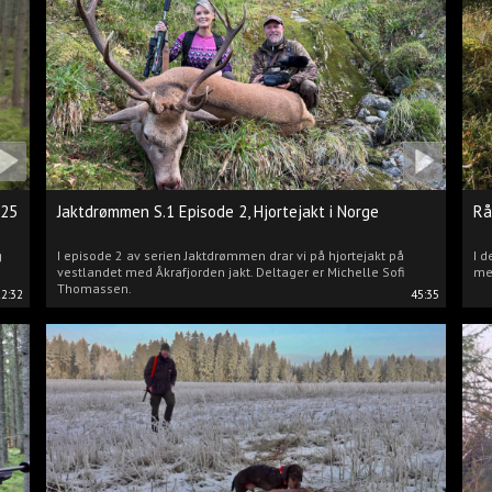
025
Jaktdrømmen S.1 Episode 2, Hjortejakt i Norge
Rå
g
I episode 2 av serien Jaktdrømmen drar vi på hjortejakt på
I d
vestlandet med Åkrafjorden jakt. Deltager er Michelle Sofi
me
Thomassen.
22:32
45:35