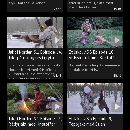
oryx i Kalahari ørkenen.
etter sikahjort i Tjekkia med
Kristoffer Clausen.
23:42
15:10
Jakt i Norden S.1 Episode 14,
Et Jaktliv S.3 Episode 10,
Jakt på rev og rev i gryta.
Villsvinjakt med Kristoffer
I denne episoden av serien Jakt i
Bli med Kristoffer på spennende
Norden blir vi med Kristoffer ut i
snikjakt etter villsvin.
villmarka på jakt etter rev og
11:49
18:42
Kristoffer prøver rev i gryta.
Jakt i Norden S.1 Episode 13,
Et Jaktliv S.3 Episode 9,
Rådyrjakt med Kristoffer
Toppjakt med Stian
Clausen
Berntsen