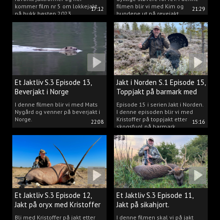
kommer film nr 5 om lokkejakt
filmen blir vi med Kim og
17:12
21:29
på bukk høsten 2023.
hundene ut på revejakt.
Et Jaktliv S.3 Episode 13,
Jakt i Norden S.1 Episode 15,
Beverjakt i Norge
Toppjakt på barmark med
Kristoffer Clausen
I denne filmen blir vi med Mats
Episode 15 i serien Jakt i Norden.
Nygård og venner på beverjakt i
I denne episoden blir vi med
Norge.
Kristoffer på toppjakt etter
22:08
15:16
skogsfugl på barmark.
Et Jaktliv S.3 Episode 12,
Et Jaktliv S.3 Episode 11,
Jakt på oryx med Kristoffer
Jakt på sikahjort.
Clausen
Bli med Kristoffer på jakt etter
I denne filmen skal vi på jakt