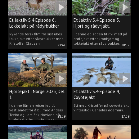
Et Jaktliv S.4 Episode 6,
Et Jaktliv S.4 Episode 5,
Lokkejakt på rådyrbukker
Hjort og rådyrjakt.
2025 Del.1
Rykende fersk film fra sist ukes
I denne episoden blir vi med på
lokkejakt etter rådyrbukker med
brølejakt etter kronhjort og
Kristoffer Clausen.
lokkejakt etter rådyrbukker.
21:47
20:52
Hjortejakt i Norge 2025, Del.
Et Jaktliv S.4 Episode 4,
1
Coyotejakt
I denne filmen reiser jeg til
Bli med Kristoffer på coyoytejakt
vestlandet for å bli med Anders
vinterstid i Canadas ødemark.
Tveito og Lars Erik Hovland på
28:29
17:09
brølejakt etter hjortebukker.