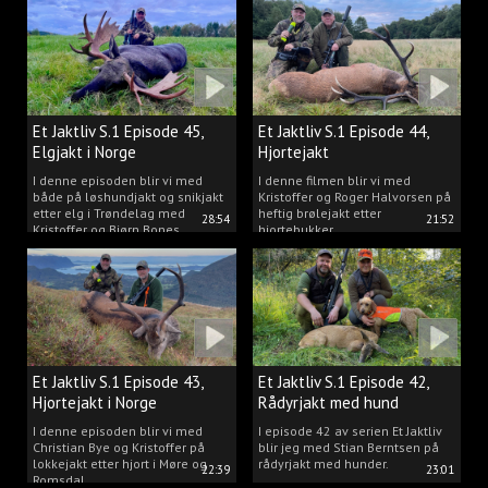
Et Jaktliv S.1 Episode 45,
Et Jaktliv S.1 Episode 44,
Elgjakt i Norge
Hjortejakt
I denne episoden blir vi med
I denne filmen blir vi med
både på løshundjakt og snikjakt
Kristoffer og Roger Halvorsen på
etter elg i Trøndelag med
heftig brølejakt etter
28:54
21:52
Kristoffer og Bjørn Bones
hjortebukker.
Et Jaktliv S.1 Episode 43,
Et Jaktliv S.1 Episode 42,
Hjortejakt i Norge
Rådyrjakt med hund
I denne episoden blir vi med
I episode 42 av serien Et Jaktliv
Christian Bye og Kristoffer på
blir jeg med Stian Berntsen på
lokkejakt etter hjort i Møre og
rådyrjakt med hunder.
22:39
23:01
Romsdal.