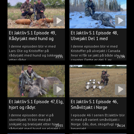
Et Jaktliv S.1 Episode 49,
Et Jaktliv S.1 Episode 48,
Rådyrjakt med hund og
Ulvejakt Del 1 med
lokkejakt.
Kristoffer Clausen.
I denne episoden blir vi med
I denne episoden blir vi med
Lars Ole og Kristoffer på
Kristoffer på ulvejakt i Canada
rådyrjakt med hund og lokkejakt
hvor vi får se jakt på både ulv og
21:55
21:39
etter rådyr.
coyoter. Dette er del 1 av
ulvejakten.
Et Jaktliv S.1 Episode 47, Elg,
Et Jaktliv S.1 Episode 46,
hjort og rådyr.
Småviltjakt i Norge
I denne episoden drar vi på
I episode 46 I serien Et Jaktliv blir
storviltjakt. Vi blir med på
vi med på variert småviltjakt i
snikjakt og brølejakt etter hjort,
Norge. Gås, due, skogsfugl og
23:55
24:14
rådyrjakt med hund og elgjakt i
beverjakt.
Trøndelag.