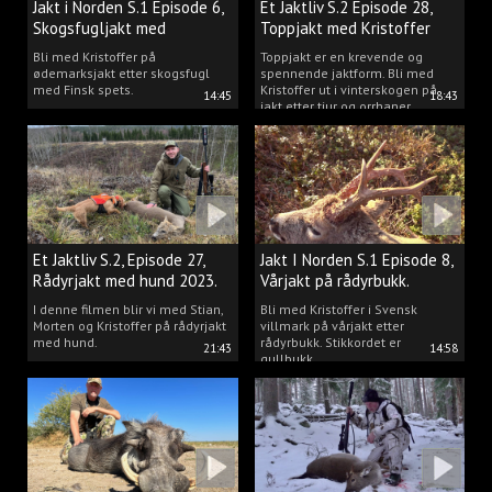
Jakt i Norden S.1 Episode 6,
Et Jaktliv S.2 Episode 28,
Skogsfugljakt med
Toppjakt med Kristoffer
spetshund.
Clausen
Bli med Kristoffer på
Toppjakt er en krevende og
ødemarksjakt etter skogsfugl
spennende jaktform. Bli med
med Finsk spets.
Kristoffer ut i vinterskogen på
14:45
18:43
jakt etter tiur og orrhaner.
Et Jaktliv S.2, Episode 27,
Jakt I Norden S.1 Episode 8,
Rådyrjakt med hund 2023.
Vårjakt på rådyrbukk.
I denne filmen blir vi med Stian,
Bli med Kristoffer i Svensk
Morten og Kristoffer på rådyrjakt
villmark på vårjakt etter
med hund.
rådyrbukk. Stikkordet er
21:43
14:58
gullbukk.