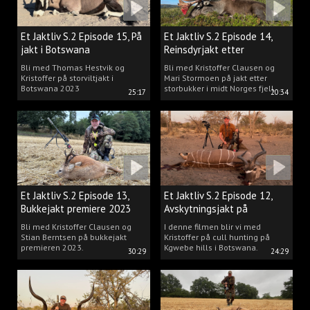
Et Jaktliv S.2 Episode 15, På
Et Jaktliv S.2 Episode 14,
jakt i Botswana
Reinsdyrjakt etter
storbukker.
Bli med Thomas Hestvik og
Bli med Kristoffer Clausen og
Kristoffer på storviltjakt i
Mari Stormoen på jakt etter
Botswana 2023
storbukker i midt Norges fjell.
25:17
20:34
Et Jaktliv S.2 Episode 13,
Et Jaktliv S.2 Episode 12,
Bukkejakt premiere 2023
Avskytningsjakt på
antiloper i Botswana
Bli med Kristoffer Clausen og
I denne filmen blir vi med
Stian Berntsen på bukkejakt
Kristoffer på cull hunting på
premieren 2023.
Kgwebe hills i Botswana.
30:29
24:29