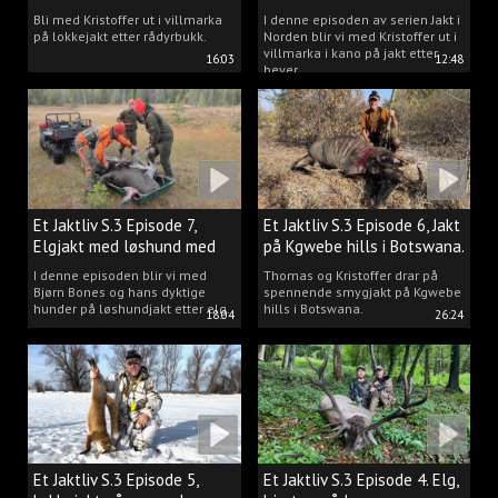
villmarka.
Bli med Kristoffer ut i villmarka
I denne episoden av serien Jakt i
på lokkejakt etter rådyrbukk.
Norden blir vi med Kristoffer ut i
villmarka i kano på jakt etter
16:03
12:48
bever.
Et Jaktliv S.3 Episode 7,
Et Jaktliv S.3 Episode 6, Jakt
Elgjakt med løshund med
på Kgwebe hills i Botswana.
Bjørn Bones.
I denne episoden blir vi med
Thomas og Kristoffer drar på
Bjørn Bones og hans dyktige
spennende smygjakt på Kgwebe
hunder på løshundjakt etter elg.
hills i Botswana.
18:04
26:24
Et Jaktliv S.3 Episode 5,
Et Jaktliv S.3 Episode 4. Elg,