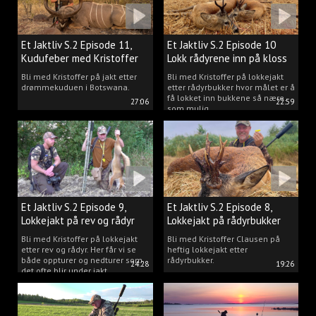
Et Jaktliv S.2 Episode 11,
Et Jaktliv S.2 Episode 10
Kudufeber med Kristoffer
Lokk rådyrene inn på kloss
Clausen
hold.
Bli med Kristoffer på jakt etter
Bli med Kristoffer på lokkejakt
drømmekuduen i Botswana.
etter rådyrbukker hvor målet er å
få lokket inn bukkene så nære
27:06
22:59
som mulig.
Et Jaktliv S.2 Episode 9,
Et Jaktliv S.2 Episode 8,
Lokkejakt på rev og rådyr
Lokkejakt på rådyrbukker
med Kristoffer Clausen
2023 nr. 1
Bli med Kristoffer på lokkejakt
Bli med Kristoffer Clausen på
etter rev og rådyr. Her får vi se
heftig lokkejakt etter
både oppturer og nedturer som
rådyrbukker.
24:28
19:26
det ofte blir under jakt.