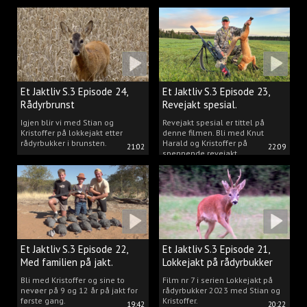
Kristoffer og opplev akkurat det
vi gjør når vi er ute og lokker
rådyr.
Et Jaktliv S.3 Episode 24,
Et Jaktliv S.3 Episode 23,
Rådyrbrunst
Revejakt spesial.
Igjen blir vi med Stian og
Revejakt spesial er tittel på
Kristoffer på lokkejakt etter
denne filmen. Bli med Knut
rådyrbukker i brunsten.
Harald og Kristoffer på
21:02
22:09
spennende revejakt.
Et Jaktliv S.3 Episode 22,
Et Jaktliv S.3 Episode 21,
Med familien på jakt.
Lokkejakt på rådyrbukker
med Stian og Kristoffer
Bli med Kristoffer og sine to
Film nr 7 i serien Lokkejakt på
nevøer på 9 og 12 år på jakt for
rådyrbukker 2023 med Stian og
første gang.
Kristoffer.
19:42
20:22