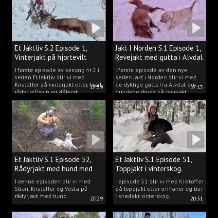
Et Jaktliv S.2 Episode 1,
Jakt I Norden S.1 Episode 1,
Vinterjakt på hjortevilt
Revejakt med gutta i Alvdal
I første episode av sesong nr 2 i
I første episode av den nye
serien Et Jaktliv blir vi med
serien Jakt i Norden blir vi med
Kristoffer på vinterjakt etter, hjort,
de dyktige gutta fra Alvdal og
17:59
17:13
rådyr, villsvin og dåhjort.
hundene deres på revejakt.
Et Jaktliv S.1 Episode 52,
Et Jaktliv S.1 Episode 51,
Rådyrjakt med hund med
Toppjakt i vinterskog.
Stian, Kristoffer og Vesla
I denne episoden blir vi med
I episode 51 blir vi med Kristoffer
Stian, Kristoffer og Vesla på
på toppjakt etter orrhaner og tiur
rådyrjakt med hund.
i snødekt vinterskog.
20:29
20:31