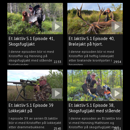
Et Jaktliv S.1 Episode 41,
Et Jaktliv S.1 Episode 40,
Skogsfugljakt
Brølejakt på hjort.
I denne episoden blir vi med
I denne episoden blir vi med
Kristoffer og Henning på
Kristoffer på heftig lokkejakt
skogsfugljakt med stående
etter brølende kronhjorter i
22:33
29:54
fuglehunder.
brunsten.
Et Jaktliv S.1 Episode 39
Et Jaktliv S.1 Episode 38,
Lokkejakt på
Skogsfugljakt med stående
drømmebukkene
hunder.
I episode 39 av serien Et Jaktliv
I denne episoden av Et Jaktliv blir
blir vi med Kristoffer på lokkejakt
vi med Henning Mathisen og
etter drømmebukkene.
Kristoffer på skogsfugljakt med
25:45
28:51