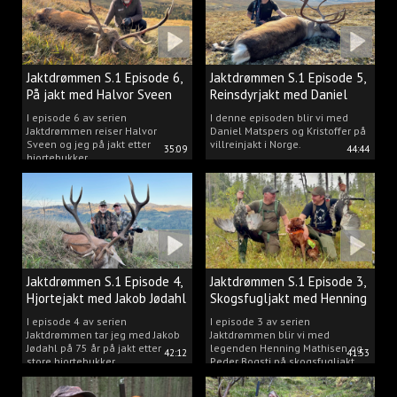
Jaktdrømmen S.1 Episode 6,
Jaktdrømmen S.1 Episode 5,
På jakt med Halvor Sveen
Reinsdyrjakt med Daniel
Matspers.
I episode 6 av serien
I denne episoden blir vi med
Jaktdrømmen reiser Halvor
Daniel Matspers og Kristoffer på
Sveen og jeg på jakt etter
villreinjakt i Norge.
35:09
44:44
hjortebukker.
Jaktdrømmen S.1 Episode 4,
Jaktdrømmen S.1 Episode 3,
Hjortejakt med Jakob Jødahl
Skogsfugljakt med Henning
og Peder
I episode 4 av serien
I episode 3 av serien
Jaktdrømmen tar jeg med Jakob
Jaktdrømmen blir vi med
Jødahl på 75 år på jakt etter
legenden Henning Mathisen og
42:12
41:53
store hjortebukker.
Peder Bogsti på skogsfugljakt.