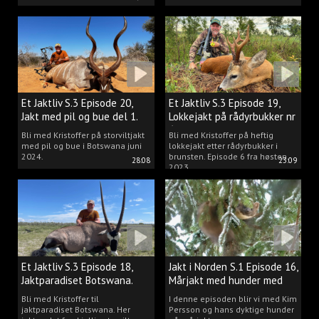
Et Jaktliv S.3 Episode 20,
Et Jaktliv S.3 Episode 19,
Jakt med pil og bue del 1.
Lokkejakt på rådyrbukker nr
6
Bli med Kristoffer på storviltjakt
Bli med Kristoffer på heftig
med pil og bue i Botswana juni
lokkejakt etter rådyrbukker i
2024.
brunsten. Episode 6 fra høsten
28:08
23:09
2023.
Et Jaktliv S.3 Episode 18,
Jakt i Norden S.1 Episode 16,
Jaktparadiset Botswana.
Mårjakt med hunder med
Kim Persson
Bli med Kristoffer til
I denne episoden blir vi med Kim
jaktparadiset Botswana. Her
Persson og hans dyktige hunder