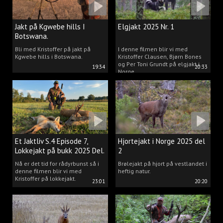
Jakt på Kgwebe hills I
Elgjakt 2025 Nr. 1
Botswana.
Bli med Kristoffer på jakt på
I denne filmen blir vi med
Kgwebe hills i Botswana.
Kristoffer Clausen, Bjørn Bones
og Per Toni Grundt på elgjakt i
19:34
20:33
Norge.
Et Jaktliv S.4 Episode 7,
Hjortejakt i Norge 2025 del
Lokkejakt på bukk 2025 Del.
2
2
Nå er det tid for rådyrbunst så i
Brølejakt på hjort på vestlandet i
denne filmen blir vi med
heftig natur.
Kristoffer på lokkejakt.
23:01
20:20