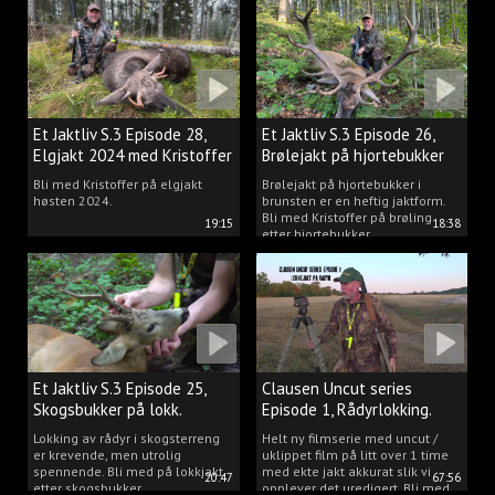
Et Jaktliv S.3 Episode 28,
Et Jaktliv S.3 Episode 26,
Elgjakt 2024 med Kristoffer
Brølejakt på hjortebukker
Clausen
med Kristoffer Clausen
Bli med Kristoffer på elgjakt
Brølejakt på hjortebukker i
høsten 2024.
brunsten er en heftig jaktform.
Bli med Kristoffer på brøling
19:15
18:38
etter hjortebukker.
Et Jaktliv S.3 Episode 25,
Clausen Uncut series
Skogsbukker på lokk.
Episode 1, Rådyrlokking.
Lokking av rådyr i skogsterreng
Helt ny filmserie med uncut /
er krevende, men utrolig
uklippet film på litt over 1 time
spennende. Bli med på lokkjakt
med ekte jakt akkurat slik vi
20:47
67:56
etter skogsbukker.
opplever det uredigert. Bli med