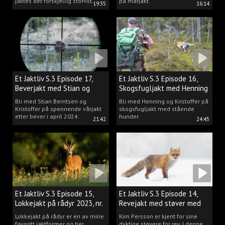
jaktes det forskjellig storvilt.
på mårjakt.
19:35
16:14
Et Jaktliv S.3 Episode 17,
Et Jaktliv S.3 Episode 16,
Beverjakt med Stian og
Skogsfugljakt med Henning
Kristoffer
Mathisen
Bli med Stian Berntsen og
Bli med Henning og Kristoffer på
Kristoffer på spennende vårjakt
skogsfugljakt med stående
etter bever i april 2024.
hunder.
21:42
24:45
Et Jaktliv S.3 Episode 15,
Et Jaktliv S.3 Episode 14,
Lokkejakt på rådyr 2023, nr.
Revejakt med støver med
5
Kim Persson
Lokkejakt på rådyr er en av mine
Kim Persson er kjent for sine
favoritt jaktformer og her
dyktige støvere for rev. I denne