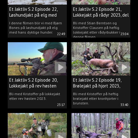
Et Jaktliv S.2 Episode 22,
Et Jaktliv S.2 Episode 21,
Løshundjakt på elg med
Lokkejakt på rådyr 2023, del
Bjørn Bones
3.
I denne filmen blir vi med Bjørn
Bli med Stian Berntsen og
Bones på løshundjakt på elg
Kristoffer Clausen på heftig
med hans dyktige hunder.
lokkejakt etter rådyrbukker i
22:49
23:04
denne filmen.
Et Jaktliv S.2 Episode 20,
Et Jaktliv S.2 Episode 19,
Lokkejakt på rev høsten
Brølejakt på hjort 2023,
2023.
del.1
Bli med Kristoffer på lokkejakt
Bli med Kristoffer på heftig
etter rev høsten 2023.
brølejakt etter kronhjorter i
brunsten.
23:17
33:40