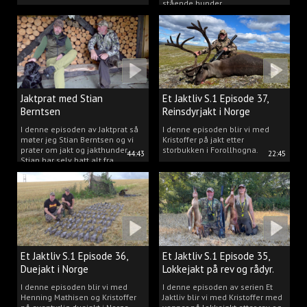
stående hunder.
Jaktprat med Stian
Et Jaktliv S.1 Episode 37,
Berntsen
Reinsdyrjakt i Norge
I denne episoden av Jaktprat så
I denne episoden blir vi med
møter jeg Stian Berntsen og vi
Kristoffer på jakt etter
prater om jakt og jakthunder.
storbukken i Forollhogna.
44:43
22:45
Stian har selv hatt alt fra
støvere, til elghunder,
rådyrhunder, spetser, apportører
og stående fuglehunder.
Et Jaktliv S.1 Episode 36,
Et Jaktliv S.1 Episode 35,
Duejakt i Norge
Lokkejakt på rev og rådyr.
I denne episoden blir vi med
I denne episoden av serien Et
Henning Mathisen og Kristoffer
Jaktliv blir vi med Kristoffer med