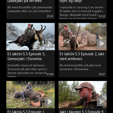
Lokkejakt på rev med
hjort og rådyr
Kristoffer Clausen
Bli med Kristoffer på spennende
I episode 4 i sesong 3 av serien
lokkejakt etter rev på vinterføre.
Et Jaktliv blir vi med på elgjakt i
Norge, rådyrjakt med hund i
23:22
32:12
Norge og hjortejakt i Polen.
Et Jaktliv S.3 Episode 3,
Et Jaktliv S.3 Episode 2, Jakt
Gemsejakt i Slovenia.
med armbrøst.
Kristoffer reiser til fjellene i
Bli med Kristoffer på jakt med
Slovenia på jakt etter gems i
armbrøst i Botswana.
denne episoden av serien Et
17:06
19:27
Jaktliv.
Et Jaktliv S.3 Episode 1,
Jakt I Norden S.1 Episode 9,