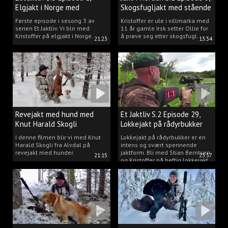
Elgjakt i Norge med
Skogsfugljakt med stående
Kristoffer Clausen
hund.
Første episode i sesong 3 av
Kristoffer er ute i villmarka med
serien Et Jaktliv. Vi blir med
11 år gamle Irsk setter Ollie for
Kristoffer på elgjakt i Norge.
å prøve seg etter skogsfugl.
21:23
13:34
Revejakt med hund med
Et Jaktliv S.2 Episode 29,
Knut Harald Skogli
Lokkejakt på rådyrbukker
med Stian og Kristoffer
I denne filmen blir vi med Knut
Lokkejakt på rådyrbukker er en
Harald Skogli fra Alvdal på
intens og svært spennende
revejakt med hunder.
jaktform. Bli med Stian Berntsen
21:15
23:37
og Kristoffer på heftig lokkejakt.