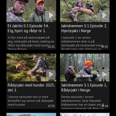
Et Jaktliv S.3 Episode 34,
Jaktdrømmen S.1 Episode 2,
Elg, hjort og rådyr nr 1.
Hjortejakt i Norge
2025
Vi blir med på løshundjakt på
I episode 2 av serien
elg, vinterjakt på hjort, lokking av
Jaktdrømmen drar vi på
rådyr og rådyrjakt med hund i
hjortejakt på vestlandet med
22:32
45:35
denne filmen.
Åkrafjorden jakt. Deltager er
Michelle Sofi Thomassen.
Rådyrjakt med hunder 2025,
Jaktdrømmen S.1 Episode 1,
del 1.
Rådyrjakt i Norge.
I denne episoden blir vi med
Første episode i serien
Kristoffer og venner på rådyrjakt
Jaktdrømmen. Terje Høydahl
med hunder.
Eidhammer har en drøm om å
17:55
45:24
oppleve lokkejakt på rådyr og
målet vårt er å gjøre den