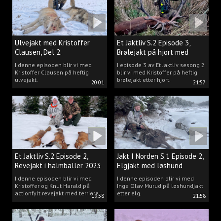
Ulvejakt med Kristoffer
Et Jaktliv S.2 Episode 3,
Clausen, Del 2.
Brølejakt på hjort med
Kristoffer Clausen
I denne episoden blir vi med
I episode 3 av Et Jaktliv sesong 2
Kristoffer Clausen på heftig
blir vi med Kristoffer på heftig
ulvejakt.
brølejakt etter hjort.
20:01
21:57
Et Jaktliv S.2 Episode 2,
Jakt I Norden S.1 Episode 2,
Revejakt i halmballer 2023
Elgjakt med løshund
I denne episoden blir vi med
I denne episoden blir vi med
Kristoffer og Knut Harald på
Inge Olav Murud på løshundjakt
actionfylt revejakt med terriere.
etter elg.
19:58
21:58