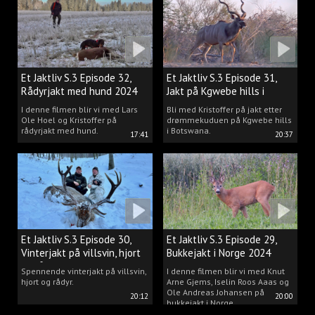
drømmen til virkelighet.
Et Jaktliv S.3 Episode 32,
Et Jaktliv S.3 Episode 31,
Rådyrjakt med hund 2024
Jakt på Kgwebe hills i
Botswana
I denne filmen blir vi med Lars
Bli med Kristoffer på jakt etter
Ole Hoel og Kristoffer på
drømmekuduen på Kgwebe hills
rådyrjakt med hund.
i Botswana.
17:41
20:37
Et Jaktliv S.3 Episode 30,
Et Jaktliv S.3 Episode 29,
Vinterjakt på villsvin, hjort
Bukkejakt i Norge 2024
og rådyr.
Spennende vinterjakt på villsvin,
I denne filmen blir vi med Knut
hjort og rådyr.
Arne Gjems, Iselin Roos Aaas og
Ole Andreas Johansen på
20:12
20:00
bukkejakt i Norge.