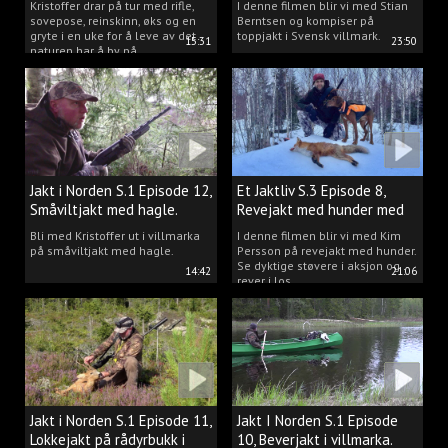
Kristoffer drar på tur med rifle,
I denne filmen blir vi med Stian
sovepose, reinskinn, øks og en
Berntsen og kompiser på
gryte i en uke for å leve av det
toppjakt i Svensk villmark.
15:31
23:50
naturen har å by på.
Jakt i Norden S.1 Episode 12,
Et Jaktliv S.3 Episode 8,
Småviltjakt med hagle.
Revejakt med hunder med
Kim Persson.
Bli med Kristoffer ut i villmarka
I denne filmen blir vi med Kim
på småviltjakt med hagle.
Persson på revejakt med hunder.
Se dyktige støvere i aksjon og
14:42
21:06
rever i los.
Jakt i Norden S.1 Episode 11,
Jakt I Norden S.1 Episode
Lokkejakt på rådyrbukk i
10, Beverjakt i villmarka.