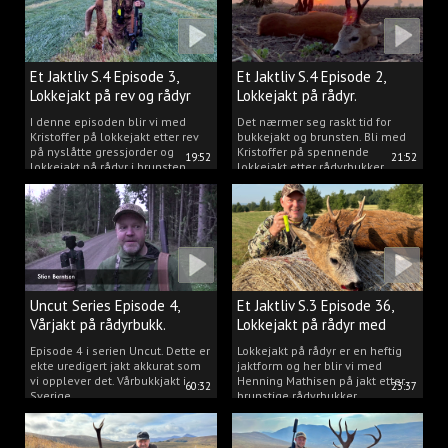
Et Jaktliv S.4 Episode 3,
Et Jaktliv S.4 Episode 2,
Lokkejakt på rev og rådyr
Lokkejakt på rådyr.
2025.
I denne episoden blir vi med
Det nærmer seg raskt tid for
Kristoffer på lokkejakt etter rev
bukkejakt og brunsten. Bli med
på nyslåtte gressjorder og
Kristoffer på spennende
19:52
21:52
lokkejakt på rådyr i brunsten.
lokkejakt etter rådyrbukker.
Uncut Series Episode 4,
Et Jaktliv S.3 Episode 36,
Vårjakt på rådyrbukk.
Lokkejakt på rådyr med
Henning Mathisen
Episode 4 i serien Uncut. Dette er
Lokkejakt på rådyr er en heftig
ekte uredigert jakt akkurat som
jaktform og her blir vi med
vi opplever det. Vårbukkjakt i
Henning Mathisen på jakt etter
60:32
23:37
Sverige.
brunstige rådyrbukker.