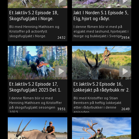
Et Jaktliv S.2 Episode 18,
Jakt I Norden S.1 Episode 5,
Skogsfugljakt i Norge.
Elg, hjort og rådyr.
Bli med Henning Mathisen og
I denne filmen blir vi med på
Kristoffer på actionfylt
elgjakt med løshund, hjortejakt i
skogsfugljakt i Norge.
Norge og bukkejakt i Sverige.
24:32
29:54
Et Jaktliv S.2 Episode 17,
Et Jaktliv S.2 Episode 16,
Skogsfugljakt 2023 Del 1.
Lokkejakt på rådyrbukk nr 2.
I denne filmen blir vi med
Bli med Kristoffer og Stian
Henning Mathisen og Kristoffer
Berntsen på heftig lokkejakt
på skogsfugljakt sesongen
etter rådyrbukker i denne
39:31
26:49
2023.
episoden.