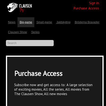
Sign in
Purchase Access
News
Big-game
Small-game
Jaktskyting
Bröderna Bravader
Clausen Show
Series
Purchase Access
Subscribe now and get access to: A large selection
of exciting movies, All the series, All movies from
The Clausen Show, All new movies