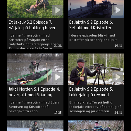
Et Jaktliv S.2 Episode 7,
Et Jaktliv S.2 Episode 6,
Vårjakt på bukk og bever
Seljakt med Kristoffer
Clausen
I denne filmen blir vi med
I denne episoden blir vi med
Kristoffer på vårjakt etter
Kristoffer på actionfylt seljakt.
rådyrbukk og førstegangsjeger
21:28
19:48
Synne Hestvik på sin første
beverjakt.
Jakt i Norden S.1 Episode 4,
Et Jaktliv S.2 Episode 5,
beverjakt med Stian og
Lokkejakt på rev med
Kristoffer
Kristoffer Clausen
I denne filmen blir vi med Stian
Bli med Kristoffer på heftig
Berntsen og Kristoffer på
lokkejakt etter rev, både tidlig på
beverjakt fra kano.
sesongen og på vinteren.
17:25
24:48