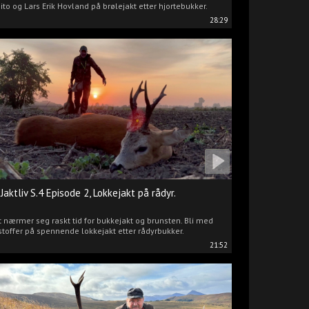
ito og Lars Erik Hovland på brølejakt etter hjortebukker.
28:29
 Jaktliv S.4 Episode 2, Lokkejakt på rådyr.
 nærmer seg raskt tid for bukkejakt og brunsten. Bli med
stoffer på spennende lokkejakt etter rådyrbukker.
21:52