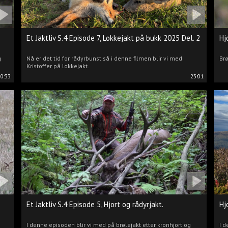
Et Jaktliv S.4 Episode 7, Lokkejakt på bukk 2025 Del. 2
Hj
g
Nå er det tid for rådyrbunst så i denne filmen blir vi med
Brø
Kristoffer på lokkejakt.
20:33
23:01
Et Jaktliv S.4 Episode 5, Hjort og rådyrjakt.
Hj
I denne episoden blir vi med på brølejakt etter kronhjort og
I d