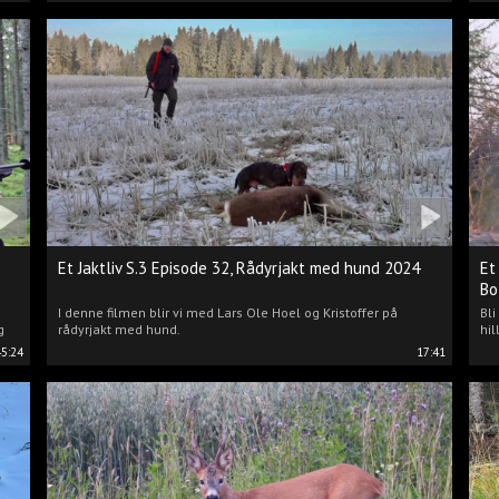
Et Jaktliv S.3 Episode 32, Rådyrjakt med hund 2024
Et
Bo
I denne filmen blir vi med Lars Ole Hoel og Kristoffer på
Bl
g
rådyrjakt med hund.
hil
45:24
17:41