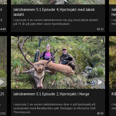
el
Jaktdrømmen S.1 Episode 4, Hjortejakt med Jakob
Ja
Jødahl
He
på
I episode 4 av serien Jaktdrømmen tar jeg med Jakob Jødahl
I e
på 75 år på jakt etter store hjortebukker.
Hen
44:44
42:12
025
Jaktdrømmen S.1 Episode 2, Hjortejakt i Norge
Rå
g
I episode 2 av serien Jaktdrømmen drar vi på hjortejakt på
I d
vestlandet med Åkrafjorden jakt. Deltager er Michelle Sofi
me
Thomassen.
22:32
45:35