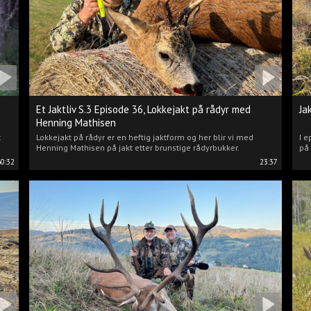
Et Jaktliv S.3 Episode 36, Lokkejakt på rådyr med
Ja
Henning Mathisen
t
Lokkejakt på rådyr er en heftig jaktform og her blir vi med
I e
Henning Mathisen på jakt etter brunstige rådyrbukker.
på 
60:32
23:37