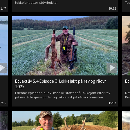
lokkejakt etter rådyrbukker.
Tve
21:47
20:52
Et Jaktliv S.4 Episode 3, Lokkejakt på rev og rådyr
Et
2025.
I denne episoden blir vi med Kristoffer på lokkejakt etter rev
Det
på nyslåtte gressjorder og lokkejakt på rådyr i brunsten.
Kri
17:09
19:52