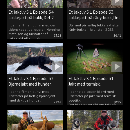
Et Jaktliv S.1 Episode 34
Et Jaktliv S.1 Episode 33.
Lokkejakt på bukk, Del 2.
Lokkejakt på rådyrbukk, Del
1.
I denne filmen blir vi med den
Bli med på heftig lokkejakt etter
lidenskapelige jegeren Henning
rådyrbukker i brunsten 2022.
Mathisen og Kristoffer på
23:19
26:41
lokkejakt etter bukk.
Et Jaktliv S.1 Episode 32,
Et Jaktliv S.1 Episode 31,
Bjørnejakt med hunder.
Jakt med termisk.
I denne filmen blir vi med
I denne episoden blir vi med
Kristoffer på heftig bjørnejakt
Kristoffer på jakt med termisk
med dyktige hunder.
opptikk.
23:45
28:59
Det blir tips og råd om jakt på
både rev, villsvin og hjort og
masse jakt.