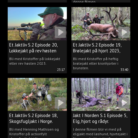
denne filmen.
Et Jaktliv S.2 Episode 20,
Et Jaktliv S.2 Episode 19,
Lokkejakt på rev høsten
Brølejakt på hjort 2023,
2023.
del.1
Bli med Kristoffer på lokkejakt
Bli med Kristoffer på heftig
etter rev høsten 2023.
brølejakt etter kronhjorter i
brunsten.
23:17
33:40
Et Jaktliv S.2 Episode 18,
Jakt I Norden S.1 Episode 5,
Skogsfugljakt i Norge.
Elg, hjort og rådyr.
Bli med Henning Mathisen og
I denne filmen blir vi med på
Kristoffer på actionfylt
elgjakt med løshund, hjortejakt i