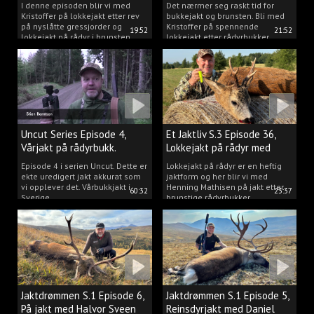
2025.
I denne episoden blir vi med
Det nærmer seg raskt tid for
Kristoffer på lokkejakt etter rev
bukkejakt og brunsten. Bli med
på nyslåtte gressjorder og
Kristoffer på spennende
19:52
21:52
lokkejakt på rådyr i brunsten.
lokkejakt etter rådyrbukker.
Uncut Series Episode 4,
Et Jaktliv S.3 Episode 36,
Vårjakt på rådyrbukk.
Lokkejakt på rådyr med
Henning Mathisen
Episode 4 i serien Uncut. Dette er
Lokkejakt på rådyr er en heftig
ekte uredigert jakt akkurat som
jaktform og her blir vi med
vi opplever det. Vårbukkjakt i
Henning Mathisen på jakt etter
60:32
23:37
Sverige.
brunstige rådyrbukker.
Jaktdrømmen S.1 Episode 6,
Jaktdrømmen S.1 Episode 5,
På jakt med Halvor Sveen
Reinsdyrjakt med Daniel