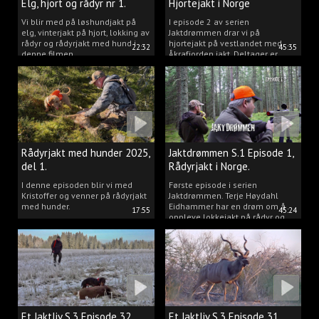
Elg, hjort og rådyr nr 1.
Hjortejakt i Norge
2025
Vi blir med på løshundjakt på
I episode 2 av serien
elg, vinterjakt på hjort, lokking av
Jaktdrømmen drar vi på
rådyr og rådyrjakt med hund i
hjortejakt på vestlandet med
22:32
45:35
denne filmen.
Åkrafjorden jakt. Deltager er
Michelle Sofi Thomassen.
Rådyrjakt med hunder 2025,
Jaktdrømmen S.1 Episode 1,
del 1.
Rådyrjakt i Norge.
I denne episoden blir vi med
Første episode i serien
Kristoffer og venner på rådyrjakt
Jaktdrømmen. Terje Høydahl
med hunder.
Eidhammer har en drøm om å
17:55
45:24
oppleve lokkejakt på rådyr og
målet vårt er å gjøre den
drømmen til virkelighet.
Et Jaktliv S.3 Episode 32,
Et Jaktliv S.3 Episode 31,