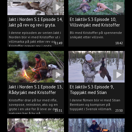
Jakt i Norden S.1 Episode 14,
Et Jaktliv S.3 Episode 10,
Jakt på rev og rev i gryta.
Villsvinjakt med Kristoffer
I denne episoden av serien Jakt i
Bli med Kristoffer på spennende
Norden blir vi med Kristoffer ut i
snikjakt etter villsvin.
villmarka på jakt etter rev og
11:49
18:42
Kristoffer prøver rev i gryta.
Jakt i Norden S.1 Episode 13,
Et Jaktliv S.3 Episode 9,
Rådyrjakt med Kristoffer
Toppjakt med Stian
Clausen
Berntsen
Kristoffer drar på tur med rifle,
I denne filmen blir vi med Stian
sovepose, reinskinn, øks og en
Berntsen og kompiser på
gryte i en uke for å leve av det
toppjakt i Svensk villmark.
15:31
23:50
naturen har å by på.