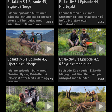
Et Jaktliv S.1 Episode 45,
Et Jaktliv S.1 Episode 44,
Elgjakt i Norge
Hjortejakt
I denne episoden blir vi med
I denne filmen blir vi med
både på løshundjakt og snikjakt
Kristoffer og Roger Halvorsen på
etter elg i Trøndelag med
heftig brølejakt etter
28:54
21:52
Kristoffer og Bjørn Bones
hjortebukker.
Et Jaktliv S.1 Episode 43,
Et Jaktliv S.1 Episode 42,
Hjortejakt i Norge
Rådyrjakt med hund
I denne episoden blir vi med
I episode 42 av serien Et Jaktliv
Christian Bye og Kristoffer på
blir jeg med Stian Berntsen på
lokkejakt etter hjort i Møre og
rådyrjakt med hunder.
22:39
23:01
Romsdal.