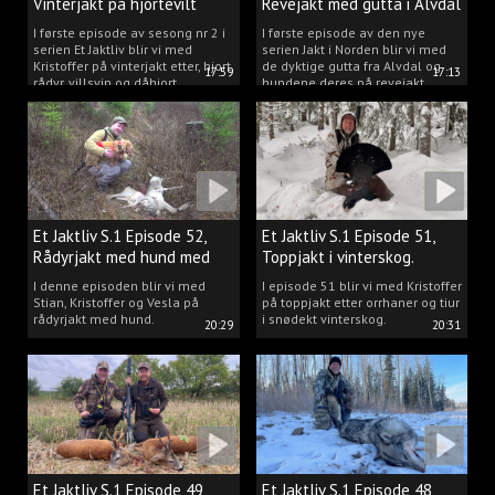
Vinterjakt på hjortevilt
Revejakt med gutta i Alvdal
I første episode av sesong nr 2 i
I første episode av den nye
serien Et Jaktliv blir vi med
serien Jakt i Norden blir vi med
Kristoffer på vinterjakt etter, hjort,
de dyktige gutta fra Alvdal og
17:59
17:13
rådyr, villsvin og dåhjort.
hundene deres på revejakt.
Et Jaktliv S.1 Episode 52,
Et Jaktliv S.1 Episode 51,
Rådyrjakt med hund med
Toppjakt i vinterskog.
Stian, Kristoffer og Vesla
I denne episoden blir vi med
I episode 51 blir vi med Kristoffer
Stian, Kristoffer og Vesla på
på toppjakt etter orrhaner og tiur
rådyrjakt med hund.
i snødekt vinterskog.
20:29
20:31
Et Jaktliv S.1 Episode 49,
Et Jaktliv S.1 Episode 48,