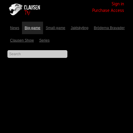
Sign in
Purchase Access
News
Big-game
Small-game
Jaktskyting
Bröderna Bravader
Clausen Show
Series