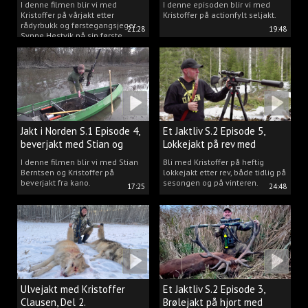
I denne filmen blir vi med
I denne episoden blir vi med
Kristoffer på vårjakt etter
Kristoffer på actionfylt seljakt.
rådyrbukk og førstegangsjeger
21:28
19:48
Synne Hestvik på sin første
beverjakt.
Jakt i Norden S.1 Episode 4,
Et Jaktliv S.2 Episode 5,
beverjakt med Stian og
Lokkejakt på rev med
Kristoffer
Kristoffer Clausen
I denne filmen blir vi med Stian
Bli med Kristoffer på heftig
Berntsen og Kristoffer på
lokkejakt etter rev, både tidlig på
beverjakt fra kano.
sesongen og på vinteren.
17:25
24:48
Ulvejakt med Kristoffer
Et Jaktliv S.2 Episode 3,
Clausen, Del 2.
Brølejakt på hjort med