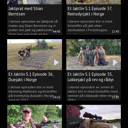
Jaktprat med Stian
Et Jaktliv S.1 Episode 37,
Berntsen
Reinsdyrjakt i Norge
I denne episoden av Jaktprat så
I denne episoden blir vi med
møter jeg Stian Berntsen og vi
Kristoffer på jakt etter
prater om jakt og jakthunder.
storbukken i Forollhogna.
44:43
22:45
Stian har selv hatt alt fra
støvere, til elghunder,
rådyrhunder, spetser, apportører
og stående fuglehunder.
Et Jaktliv S.1 Episode 36,
Et Jaktliv S.1 Episode 35,
Duejakt i Norge
Lokkejakt på rev og rådyr.
I denne episoden blir vi med
I denne episoden av serien Et
Henning Mathisen og Kristoffer
Jaktliv blir vi med Kristoffer med
på eventyrlig duejakt i Norge
venner på lokkejakt etter rev og
24:16
22:20
august 2022.
rådyr.