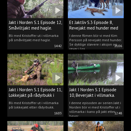
Jakt i Norden S.1 Episode 12,
Et Jaktliv S.3 Episode 8,
Småviltjakt med hagle.
Revejakt med hunder med
Kim Persson.
Bli med Kristoffer ut i villmarka
I denne filmen blir vi med Kim
på småviltjakt med hagle.
Persson på revejakt med hunder.
Se dyktige støvere i aksjon og
14:42
21:06
rever i los.
Jakt i Norden S.1 Episode 11,
Jakt I Norden S.1 Episode
Lokkejakt på rådyrbukk i
10, Beverjakt i villmarka.
villmarka.
Bli med Kristoffer ut i villmarka
I denne episoden av serien Jakt i
på lokkejakt etter rådyrbukk.
Norden blir vi med Kristoffer ut i
villmarka i kano på jakt etter
16:03
12:48
bever.