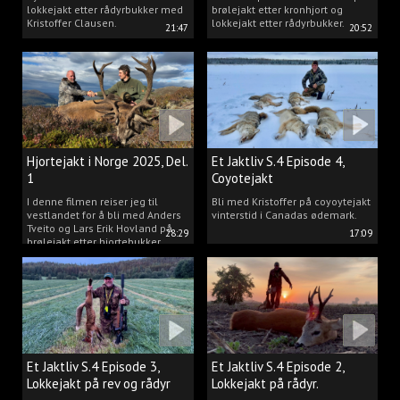
lokkejakt etter rådyrbukker med
brølejakt etter kronhjort og
Kristoffer Clausen.
lokkejakt etter rådyrbukker.
21:47
20:52
Hjortejakt i Norge 2025, Del.
Et Jaktliv S.4 Episode 4,
1
Coyotejakt
I denne filmen reiser jeg til
Bli med Kristoffer på coyoytejakt
vestlandet for å bli med Anders
vinterstid i Canadas ødemark.
Tveito og Lars Erik Hovland på
28:29
17:09
brølejakt etter hjortebukker.
Et Jaktliv S.4 Episode 3,
Et Jaktliv S.4 Episode 2,
Lokkejakt på rev og rådyr
Lokkejakt på rådyr.