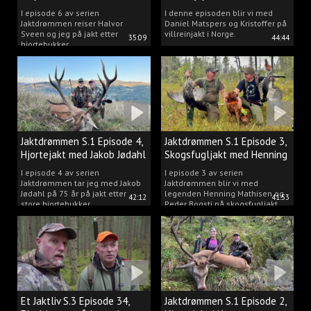
Matspers.
I episode 6 av serien
I denne episoden blir vi med
Jaktdrømmen reiser Halvor
Daniel Matspers og Kristoffer på
Sveen og jeg på jakt etter
villreinjakt i Norge.
35:09
44:44
hjortebukker.
Jaktdrømmen S.1 Episode 4,
Jaktdrømmen S.1 Episode 3,
Hjortejakt med Jakob Jødahl
Skogsfugljakt med Henning
og Peder
I episode 4 av serien
I episode 3 av serien
Jaktdrømmen tar jeg med Jakob
Jaktdrømmen blir vi med
Jødahl på 75 år på jakt etter
legenden Henning Mathisen og
42:12
41:53
store hjortebukker.
Peder Bogsti på skogsfugljakt.
Et Jaktliv S.3 Episode 34,
Jaktdrømmen S.1 Episode 2,