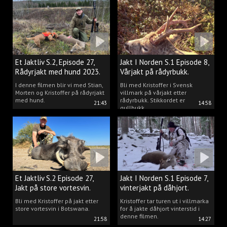
Et Jaktliv S.2, Episode 27,
Jakt I Norden S.1 Episode 8,
Rådyrjakt med hund 2023.
Vårjakt på rådyrbukk.
I denne filmen blir vi med Stian,
Bli med Kristoffer i Svensk
Morten og Kristoffer på rådyrjakt
villmark på vårjakt etter
med hund.
rådyrbukk. Stikkordet er
21:43
14:58
gullbukk.
Et Jaktliv S.2 Episode 27,
Jakt I Norden S.1 Episode 7,
Jakt på store vortesvin.
vinterjakt på dåhjort.
Bli med Kristoffer på jakt etter
Kristoffer tar turen ut i villmarka
store vortesvin i Botswana.
for å jakte dåhjort vinterstid i
denne filmen.
21:58
14:27