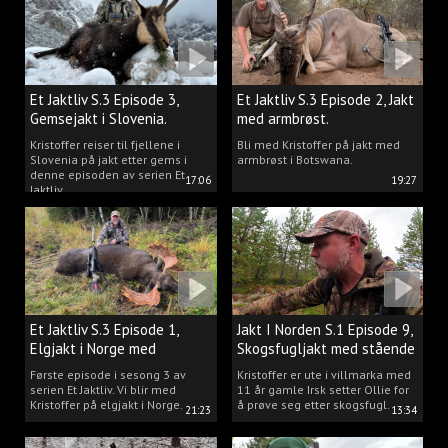
Et Jaktliv S.3 Episode 3,
Et Jaktliv S.3 Episode 2, Jakt
Gemsejakt i Slovenia.
med armbrøst.
Kristoffer reiser til fjellene i
Bli med Kristoffer på jakt med
Slovenia på jakt etter gems i
armbrøst i Botswana.
denne episoden av serien Et
17:06
19:27
Jaktliv.
Et Jaktliv S.3 Episode 1,
Jakt I Norden S.1 Episode 9,
Elgjakt i Norge med
Skogsfugljakt med stående
Kristoffer Clausen
hund.
Første episode i sesong 3 av
Kristoffer er ute i villmarka med
serien Et Jaktliv. Vi blir med
11 år gamle Irsk setter Ollie for
Kristoffer på elgjakt i Norge.
å prøve seg etter skogsfugl.
21:23
13:34