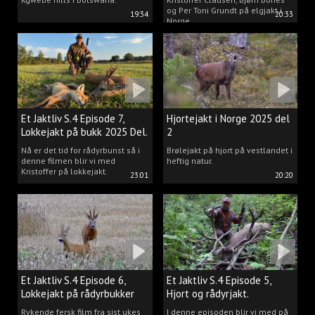
og Per Toni Grundt på elgjakt i
19:34
20:33
Norge.
Et Jaktliv S.4 Episode 7,
Hjortejakt i Norge 2025 del
Lokkejakt på bukk 2025 Del.
2
2
Nå er det tid for rådyrbunst så i
Brølejakt på hjort på vestlandet i
denne filmen blir vi med
heftig natur.
Kristoffer på lokkejakt.
23:01
20:20
Et Jaktliv S.4 Episode 6,
Et Jaktliv S.4 Episode 5,
Lokkejakt på rådyrbukker
Hjort og rådyrjakt.
2025 Del.1
Rykende fersk film fra sist ukes
I denne episoden blir vi med på