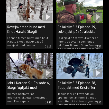
Revejakt med hund med
Et Jaktliv S.2 Episode 29,
Knut Harald Skogli
Lokkejakt på rådyrbukker
med Stian og Kristoffer
I denne filmen blir vi med Knut
Lokkejakt på rådyrbukker er en
Harald Skogli fra Alvdal på
intens og svært spennende
revejakt med hunder.
jaktform. Bli med Stian Berntsen
21:15
23:37
og Kristoffer på heftig lokkejakt.
Jakt i Norden S.1 Episode 6,
Et Jaktliv S.2 Episode 28,
Skogsfugljakt med
Toppjakt med Kristoffer
spetshund.
Clausen
Bli med Kristoffer på
Toppjakt er en krevende og
ødemarksjakt etter skogsfugl
spennende jaktform. Bli med
med Finsk spets.
Kristoffer ut i vinterskogen på
14:45
18:43
jakt etter tiur og orrhaner.