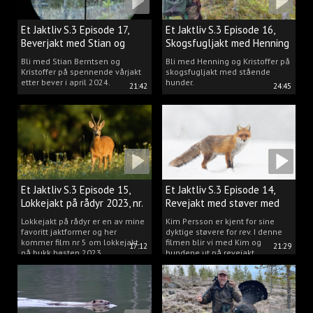
Et Jaktliv S.3 Episode 17,
Et Jaktliv S.3 Episode 16,
Beverjakt med Stian og
Skogsfugljakt med Henning
Kristoffer
Mathisen
Bli med Stian Berntsen og
Bli med Henning og Kristoffer på
Kristoffer på spennende vårjakt
skogsfugljakt med stående
etter bever i april 2024.
hunder.
21:42
24:45
Et Jaktliv S.3 Episode 15,
Et Jaktliv S.3 Episode 14,
Lokkejakt på rådyr 2023, nr.
Revejakt med støver med
5
Kim Persson
Lokkejakt på rådyr er en av mine
Kim Persson er kjent for sine
favoritt jaktformer og her
dyktige støvere for rev. I denne
kommer film nr 5 om lokkejakt
filmen blir vi med Kim og
17:12
21:29
på bukk høsten 2023.
hundene ut på revejakt.