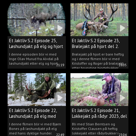
Et Jaktliv S.2 Episode 25,
Et Jaktliv S.2 Episode 23,
Løshundjakt på elg og hjort
Brølejakt på hjort del 2.
i Norge.
I denne episoden blir vi med
Brølejakt på hjort er bare heftig
Inge Olav Murud fra Alvdal på
og i denne filmen blir vi med
løshundjakt etter elg og hjort.
Kristoffer og Roger på brølejakt
21:19
28:05
etter brunstige hjortebukker.
Et Jaktliv S.2 Episode 22,
Et Jaktliv S.2 Episode 21,
Løshundjakt på elg med
Lokkejakt på rådyr 2023, del
Bjørn Bones
3.
I denne filmen blir vi med Bjørn
Bli med Stian Berntsen og
Bones på løshundjakt på elg
Kristoffer Clausen på heftig
med hans dyktige hunder.
lokkejakt etter rådyrbukker i
22:49
23:04