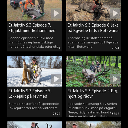
Et Jaktliv S.3 Episode 7,
Et Jaktliv S.3 Episode 6, Jakt
Elgjakt med løshund med
på Kgwebe hills i Botswana.
Bjørn Bones.
I denne episoden blir vi med
Thomas og Kristoffer drar på
Bjørn Bones og hans dyktige
spennende smygjakt på Kgwebe
hunder på løshundjakt etter elg.
hills i Botswana.
18:04
26:24
Et Jaktliv S.3 Episode 5,
Et Jaktliv S.3 Episode 4. Elg,
Lokkejakt på rev med
hjort og rådyr
Kristoffer Clausen
Bli med Kristoffer på spennende
I episode 4 i sesong 3 av serien
lokkejakt etter rev på vinterføre.
Et Jaktliv blir vi med på elgjakt i
Norge, rådyrjakt med hund i
23:22
32:12
Norge og hjortejakt i Polen.