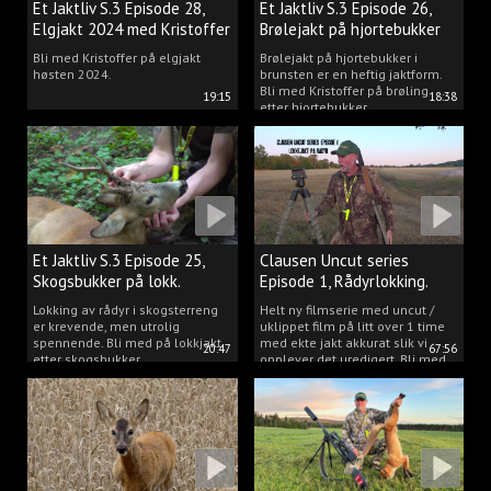
Et Jaktliv S.3 Episode 28,
Et Jaktliv S.3 Episode 26,
Elgjakt 2024 med Kristoffer
Brølejakt på hjortebukker
Clausen
med Kristoffer Clausen
Bli med Kristoffer på elgjakt
Brølejakt på hjortebukker i
høsten 2024.
brunsten er en heftig jaktform.
Bli med Kristoffer på brøling
19:15
18:38
etter hjortebukker.
Et Jaktliv S.3 Episode 25,
Clausen Uncut series
Skogsbukker på lokk.
Episode 1, Rådyrlokking.
Lokking av rådyr i skogsterreng
Helt ny filmserie med uncut /
er krevende, men utrolig
uklippet film på litt over 1 time
spennende. Bli med på lokkjakt
med ekte jakt akkurat slik vi
20:47
67:56
etter skogsbukker.
opplever det uredigert. Bli med
Kristoffer og opplev akkurat det
vi gjør når vi er ute og lokker
rådyr.