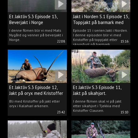
Et Jaktliv S.3 Episode 13,
Jakt i Norden S.1 Episode 15,
Beverjakt i Norge
Toppjakt på barmark med
Kristoffer Clausen
I denne filmen blir vi med Mats
Episode 15 i serien Jakt i Norden.
Nygård og venner på beverjakt i
I denne episoden blir vi med
Norge.
Kristoffer på toppjakt etter
22:08
15:16
skogsfugl på barmark.
Et Jaktliv S.3 Episode 12,
Et Jaktliv S.3 Episode 11,
Jakt på oryx med Kristoffer
Jakt på sikahjort.
Clausen
Bli med Kristoffer på jakt etter
I denne filmen skal vi på jakt
oryx i Kalahari ørkenen.
etter sikahjort i Tjekkia med
Kristoffer Clausen.
23:42
15:10