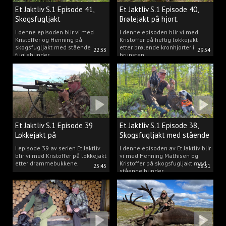
Et Jaktliv S.1 Episode 41,
Et Jaktliv S.1 Episode 40,
Skogsfugljakt
Brølejakt på hjort.
I denne episoden blir vi med
I denne episoden blir vi med
Kristoffer og Henning på
Kristoffer på heftig lokkejakt
skogsfugljakt med stående
etter brølende kronhjorter i
22:33
29:54
fuglehunder.
brunsten.
Et Jaktliv S.1 Episode 39
Et Jaktliv S.1 Episode 38,
Lokkejakt på
Skogsfugljakt med stående
drømmebukkene
hunder.
I episode 39 av serien Et Jaktliv
I denne episoden av Et Jaktliv blir
blir vi med Kristoffer på lokkejakt
vi med Henning Mathisen og
etter drømmebukkene.
Kristoffer på skogsfugljakt med
25:45
28:51
stående hunder.