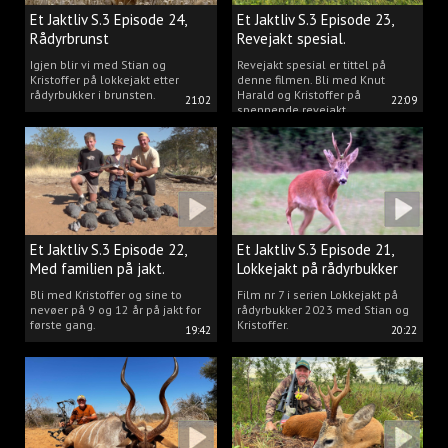
Et Jaktliv S.3 Episode 24,
Et Jaktliv S.3 Episode 23,
Rådyrbrunst
Revejakt spesial.
Igjen blir vi med Stian og
Revejakt spesial er tittel på
Kristoffer på lokkejakt etter
denne filmen. Bli med Knut
rådyrbukker i brunsten.
Harald og Kristoffer på
21:02
22:09
spennende revejakt.
Et Jaktliv S.3 Episode 22,
Et Jaktliv S.3 Episode 21,
Med familien på jakt.
Lokkejakt på rådyrbukker
med Stian og Kristoffer
Bli med Kristoffer og sine to
Film nr 7 i serien Lokkejakt på
nevøer på 9 og 12 år på jakt for
rådyrbukker 2023 med Stian og
første gang.
Kristoffer.
19:42
20:22