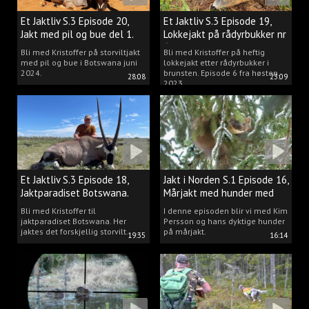
Et Jaktliv S.3 Episode 20,
Et Jaktliv S.3 Episode 19,
Jakt med pil og bue del 1.
Lokkejakt på rådyrbukker nr
6
Bli med Kristoffer på storviltjakt
Bli med Kristoffer på heftig
med pil og bue i Botswana juni
lokkejakt etter rådyrbukker i
2024.
brunsten. Episode 6 fra høsten
28:08
23:09
2023.
Et Jaktliv S.3 Episode 18,
Jakt i Norden S.1 Episode 16,
Jaktparadiset Botswana.
Mårjakt med hunder med
Kim Persson
Bli med Kristoffer til
I denne episoden blir vi med Kim
jaktparadiset Botswana. Her
Persson og hans dyktige hunder
jaktes det forskjellig storvilt.
på mårjakt.
19:35
16:14