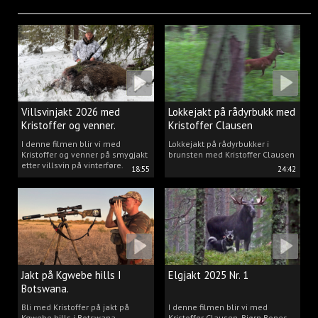
Villsvinjakt 2026 med
Lokkejakt på rådyrbukk med
Kristoffer og venner.
Kristoffer Clausen
I denne filmen blir vi med
Lokkejakt på rådyrbukker i
Kristoffer og venner på smygjakt
brunsten med Kristoffer Clausen
etter villsvin på vinterføre.
18:55
24:42
Jakt på Kgwebe hills I
Elgjakt 2025 Nr. 1
Botswana.
Bli med Kristoffer på jakt på
I denne filmen blir vi med
Kgwebe hills i Botswana.
Kristoffer Clausen, Bjørn Bones