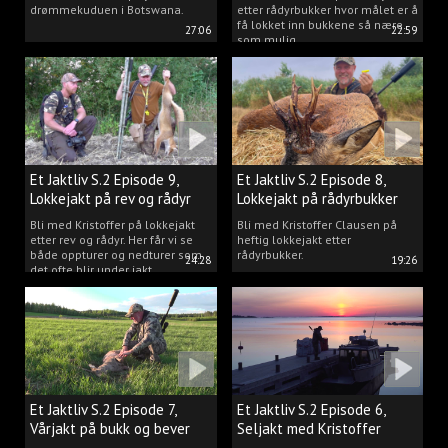
drømmekuduen i Botswana.
etter rådyrbukker hvor målet er å
få lokket inn bukkene så nære
27:06
22:59
som mulig.
Et Jaktliv S.2 Episode 9,
Et Jaktliv S.2 Episode 8,
Lokkejakt på rev og rådyr
Lokkejakt på rådyrbukker
med Kristoffer Clausen
2023 nr. 1
Bli med Kristoffer på lokkejakt
Bli med Kristoffer Clausen på
etter rev og rådyr. Her får vi se
heftig lokkejakt etter
både oppturer og nedturer som
rådyrbukker.
24:28
19:26
det ofte blir under jakt.
Et Jaktliv S.2 Episode 7,
Et Jaktliv S.2 Episode 6,
Vårjakt på bukk og bever
Seljakt med Kristoffer
Clausen