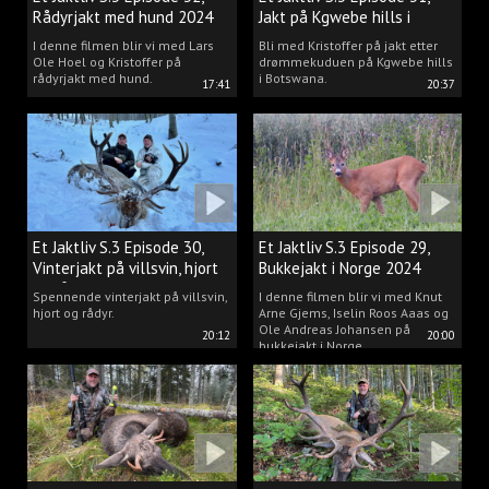
Rådyrjakt med hund 2024
Jakt på Kgwebe hills i
Botswana
I denne filmen blir vi med Lars
Bli med Kristoffer på jakt etter
Ole Hoel og Kristoffer på
drømmekuduen på Kgwebe hills
rådyrjakt med hund.
i Botswana.
17:41
20:37
Et Jaktliv S.3 Episode 30,
Et Jaktliv S.3 Episode 29,
Vinterjakt på villsvin, hjort
Bukkejakt i Norge 2024
og rådyr.
Spennende vinterjakt på villsvin,
I denne filmen blir vi med Knut
hjort og rådyr.
Arne Gjems, Iselin Roos Aaas og
Ole Andreas Johansen på
20:12
20:00
bukkejakt i Norge.