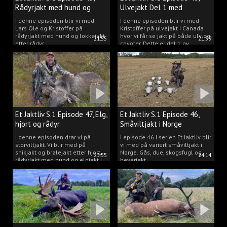
Rådyrjakt med hund og
Ulvejakt Del 1 med
lokkejakt.
Kristoffer Clausen.
I denne episoden blir vi med
I denne episoden blir vi med
Lars Ole og Kristoffer på
Kristoffer på ulvejakt i Canada
rådyrjakt med hund og lokkejakt
hvor vi får se jakt på både ulv og
21:55
21:39
etter rådyr.
coyoter. Dette er del 1 av
ulvejakten.
Et Jaktliv S.1 Episode 47, Elg,
Et Jaktliv S.1 Episode 46,
hjort og rådyr.
Småviltjakt i Norge
I denne episoden drar vi på
I episode 46 I serien Et Jaktliv blir
storviltjakt. Vi blir med på
vi med på variert småviltjakt i
snikjakt og brølejakt etter hjort,
Norge. Gås, due, skogsfugl og
23:55
24:14
rådyrjakt med hund og elgjakt i
beverjakt.
Trøndelag.