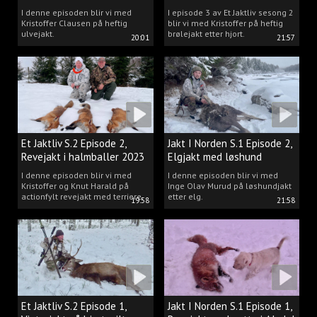
Kristoffer Clausen
I denne episoden blir vi med
I episode 3 av Et Jaktliv sesong 2
Kristoffer Clausen på heftig
blir vi med Kristoffer på heftig
ulvejakt.
brølejakt etter hjort.
20:01
21:57
Et Jaktliv S.2 Episode 2,
Jakt I Norden S.1 Episode 2,
Revejakt i halmballer 2023
Elgjakt med løshund
I denne episoden blir vi med
I denne episoden blir vi med
Kristoffer og Knut Harald på
Inge Olav Murud på løshundjakt
actionfylt revejakt med terriere.
etter elg.
19:58
21:58
Et Jaktliv S.2 Episode 1,
Jakt I Norden S.1 Episode 1,