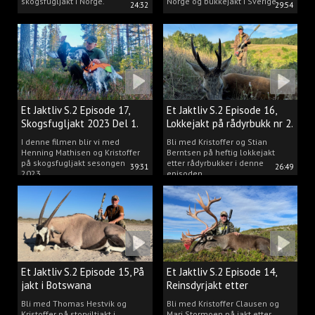
skogsfugljakt i Norge.
Norge og bukkejakt i Sverige.
24:32
29:54
Et Jaktliv S.2 Episode 17,
Et Jaktliv S.2 Episode 16,
Skogsfugljakt 2023 Del 1.
Lokkejakt på rådyrbukk nr 2.
I denne filmen blir vi med
Bli med Kristoffer og Stian
Henning Mathisen og Kristoffer
Berntsen på heftig lokkejakt
på skogsfugljakt sesongen
etter rådyrbukker i denne
39:31
26:49
2023.
episoden.
Et Jaktliv S.2 Episode 15, På
Et Jaktliv S.2 Episode 14,
jakt i Botswana
Reinsdyrjakt etter
storbukker.
Bli med Thomas Hestvik og
Bli med Kristoffer Clausen og
Kristoffer på storviltjakt i
Mari Stormoen på jakt etter