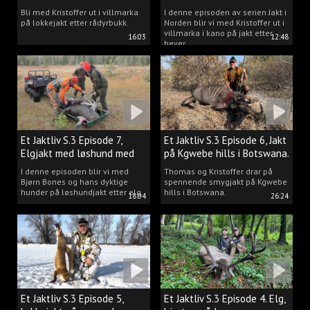
villmarka.
Bli med Kristoffer ut i villmarka
I denne episoden av serien Jakt i
på lokkejakt etter rådyrbukk.
Norden blir vi med Kristoffer ut i
villmarka i kano på jakt etter
16:03
12:48
bever.
Et Jaktliv S.3 Episode 7,
Et Jaktliv S.3 Episode 6, Jakt
Elgjakt med løshund med
på Kgwebe hills i Botswana.
Bjørn Bones.
I denne episoden blir vi med
Thomas og Kristoffer drar på
Bjørn Bones og hans dyktige
spennende smygjakt på Kgwebe
hunder på løshundjakt etter elg.
hills i Botswana.
18:04
26:24
Et Jaktliv S.3 Episode 5,
Et Jaktliv S.3 Episode 4. Elg,