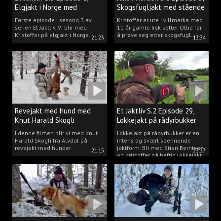
Elgjakt i Norge med
Skogsfugljakt med stående
Kristoffer Clausen
hund.
Første episode i sesong 3 av
Kristoffer er ute i villmarka med
serien Et Jaktliv. Vi blir med
11 år gamle Irsk setter Ollie for
Kristoffer på elgjakt i Norge.
å prøve seg etter skogsfugl.
21:23
13:34
Revejakt med hund med
Et Jaktliv S.2 Episode 29,
Knut Harald Skogli
Lokkejakt på rådyrbukker
med Stian og Kristoffer
I denne filmen blir vi med Knut
Lokkejakt på rådyrbukker er en
Harald Skogli fra Alvdal på
intens og svært spennende
revejakt med hunder.
jaktform. Bli med Stian Berntsen
21:15
23:37
og Kristoffer på heftig lokkejakt.