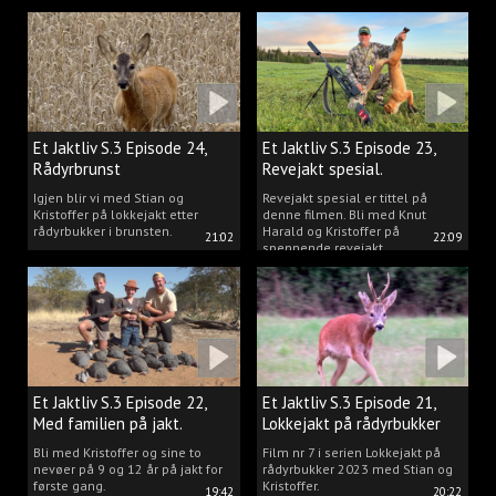
Kristoffer og opplev akkurat det
vi gjør når vi er ute og lokker
rådyr.
Et Jaktliv S.3 Episode 24,
Et Jaktliv S.3 Episode 23,
Rådyrbrunst
Revejakt spesial.
Igjen blir vi med Stian og
Revejakt spesial er tittel på
Kristoffer på lokkejakt etter
denne filmen. Bli med Knut
rådyrbukker i brunsten.
Harald og Kristoffer på
21:02
22:09
spennende revejakt.
Et Jaktliv S.3 Episode 22,
Et Jaktliv S.3 Episode 21,
Med familien på jakt.
Lokkejakt på rådyrbukker
med Stian og Kristoffer
Bli med Kristoffer og sine to
Film nr 7 i serien Lokkejakt på
nevøer på 9 og 12 år på jakt for
rådyrbukker 2023 med Stian og
første gang.
Kristoffer.
19:42
20:22