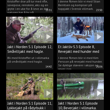
Kristoffer drar på tur med rifle,
I denne filmen blir vi med Stian
sovepose, reinskinn, øks og en
Berntsen og kompiser på
gryte i en uke for å leve av det
toppjakt i Svensk villmark.
15:31
23:50
naturen har å by på.
Jakt i Norden S.1 Episode 12,
Et Jaktliv S.3 Episode 8,
Småviltjakt med hagle.
Revejakt med hunder med
Kim Persson.
Bli med Kristoffer ut i villmarka
I denne filmen blir vi med Kim
på småviltjakt med hagle.
Persson på revejakt med hunder.
Se dyktige støvere i aksjon og
14:42
21:06
rever i los.
Jakt i Norden S.1 Episode 11,
Jakt I Norden S.1 Episode
Lokkejakt på rådyrbukk i
10, Beverjakt i villmarka.