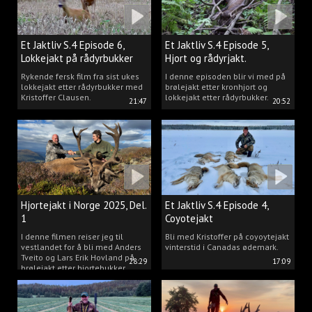
Et Jaktliv S.4 Episode 6,
Et Jaktliv S.4 Episode 5,
Lokkejakt på rådyrbukker
Hjort og rådyrjakt.
2025 Del.1
Rykende fersk film fra sist ukes
I denne episoden blir vi med på
lokkejakt etter rådyrbukker med
brølejakt etter kronhjort og
Kristoffer Clausen.
lokkejakt etter rådyrbukker.
21:47
20:52
Hjortejakt i Norge 2025, Del.
Et Jaktliv S.4 Episode 4,
1
Coyotejakt
I denne filmen reiser jeg til
Bli med Kristoffer på coyoytejakt
vestlandet for å bli med Anders
vinterstid i Canadas ødemark.
Tveito og Lars Erik Hovland på
28:29
17:09
brølejakt etter hjortebukker.