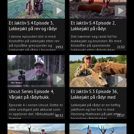
Et Jaktliv S.4 Episode 3,
Et Jaktliv S.4 Episode 2,
Lokkejakt på rev og rådyr
Lokkejakt på rådyr.
2025.
I denne episoden blir vi med
Det nærmer seg raskt tid for
Kristoffer på lokkejakt etter rev
bukkejakt og brunsten. Bli med
på nyslåtte gressjorder og
Kristoffer på spennende
19:52
21:52
lokkejakt på rådyr i brunsten.
lokkejakt etter rådyrbukker.
Uncut Series Episode 4,
Et Jaktliv S.3 Episode 36,
Vårjakt på rådyrbukk.
Lokkejakt på rådyr med
Henning Mathisen
Episode 4 i serien Uncut. Dette er
Lokkejakt på rådyr er en heftig
ekte uredigert jakt akkurat som
jaktform og her blir vi med
vi opplever det. Vårbukkjakt i
Henning Mathisen på jakt etter
60:32
23:37
Sverige.
brunstige rådyrbukker.