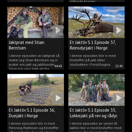
stående hunder.
Jaktprat med Stian
Et Jaktliv S.1 Episode 37,
Berntsen
Reinsdyrjakt i Norge
I denne episoden av Jaktprat så
I denne episoden blir vi med
møter jeg Stian Berntsen og vi
Kristoffer på jakt etter
prater om jakt og jakthunder.
storbukken i Forollhogna.
44:43
22:45
Stian har selv hatt alt fra
støvere, til elghunder,
rådyrhunder, spetser, apportører
og stående fuglehunder.
Et Jaktliv S.1 Episode 36,
Et Jaktliv S.1 Episode 35,
Duejakt i Norge
Lokkejakt på rev og rådyr.
I denne episoden blir vi med
I denne episoden av serien Et
Henning Mathisen og Kristoffer
Jaktliv blir vi med Kristoffer med