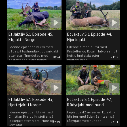
Et Jaktliv S.1 Episode 45,
Et Jaktliv S.1 Episode 44,
Elgjakt i Norge
Hjortejakt
I denne episoden blir vi med
I denne filmen blir vi med
både på løshundjakt og snikjakt
Kristoffer og Roger Halvorsen på
etter elg i Trøndelag med
heftig brølejakt etter
28:54
21:52
Kristoffer og Bjørn Bones
hjortebukker.
Et Jaktliv S.1 Episode 43,
Et Jaktliv S.1 Episode 42,
Hjortejakt i Norge
Rådyrjakt med hund
I denne episoden blir vi med
I episode 42 av serien Et Jaktliv
Christian Bye og Kristoffer på
blir jeg med Stian Berntsen på
lokkejakt etter hjort i Møre og
rådyrjakt med hunder.
22:39
23:01
Romsdal.