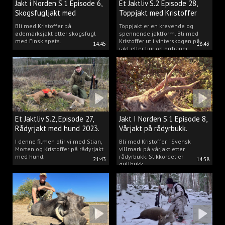
Jakt i Norden S.1 Episode 6,
Et Jaktliv S.2 Episode 28,
Skogsfugljakt med
Toppjakt med Kristoffer
spetshund.
Clausen
Bli med Kristoffer på
Toppjakt er en krevende og
ødemarksjakt etter skogsfugl
spennende jaktform. Bli med
med Finsk spets.
Kristoffer ut i vinterskogen på
14:45
18:43
jakt etter tiur og orrhaner.
Et Jaktliv S.2, Episode 27,
Jakt I Norden S.1 Episode 8,
Rådyrjakt med hund 2023.
Vårjakt på rådyrbukk.
I denne filmen blir vi med Stian,
Bli med Kristoffer i Svensk
Morten og Kristoffer på rådyrjakt
villmark på vårjakt etter
med hund.
rådyrbukk. Stikkordet er
21:43
14:58
gullbukk.