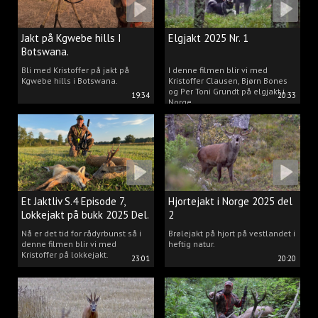
Jakt på Kgwebe hills I
Elgjakt 2025 Nr. 1
Botswana.
Bli med Kristoffer på jakt på
I denne filmen blir vi med
Kgwebe hills i Botswana.
Kristoffer Clausen, Bjørn Bones
og Per Toni Grundt på elgjakt i
19:34
20:33
Norge.
Et Jaktliv S.4 Episode 7,
Hjortejakt i Norge 2025 del
Lokkejakt på bukk 2025 Del.
2
2
Nå er det tid for rådyrbunst så i
Brølejakt på hjort på vestlandet i
denne filmen blir vi med
heftig natur.
Kristoffer på lokkejakt.
23:01
20:20