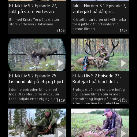
Et Jaktliv S.2 Episode 27,
Jakt I Norden S.1 Episode 7,
Jakt på store vortesvin.
vinterjakt på dåhjort.
Bli med Kristoffer på jakt etter
Kristoffer tar turen ut i villmarka
store vortesvin i Botswana.
for å jakte dåhjort vinterstid i
denne filmen.
21:58
14:27
Et Jaktliv S.2 Episode 25,
Et Jaktliv S.2 Episode 23,
Løshundjakt på elg og hjort
Brølejakt på hjort del 2.
i Norge.
I denne episoden blir vi med
Brølejakt på hjort er bare heftig
Inge Olav Murud fra Alvdal på
og i denne filmen blir vi med
løshundjakt etter elg og hjort.
Kristoffer og Roger på brølejakt
21:19
28:05
etter brunstige hjortebukker.