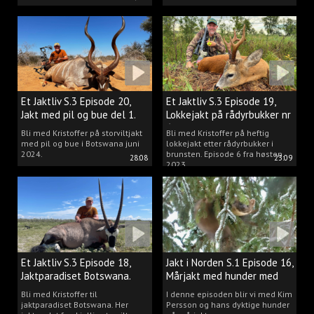
Et Jaktliv S.3 Episode 20,
Et Jaktliv S.3 Episode 19,
Jakt med pil og bue del 1.
Lokkejakt på rådyrbukker nr
6
Bli med Kristoffer på storviltjakt
Bli med Kristoffer på heftig
med pil og bue i Botswana juni
lokkejakt etter rådyrbukker i
2024.
brunsten. Episode 6 fra høsten
28:08
23:09
2023.
Et Jaktliv S.3 Episode 18,
Jakt i Norden S.1 Episode 16,
Jaktparadiset Botswana.
Mårjakt med hunder med
Kim Persson
Bli med Kristoffer til
I denne episoden blir vi med Kim
jaktparadiset Botswana. Her
Persson og hans dyktige hunder