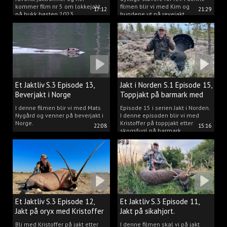
kommer film nr 5 om lokkejakt
filmen blir vi med Kim og
17:12
21:29
på bukk høsten 2023.
hundene ut på revejakt.
Et Jaktliv S.3 Episode 13,
Jakt i Norden S.1 Episode 15,
Beverjakt i Norge
Toppjakt på barmark med
Kristoffer Clausen
I denne filmen blir vi med Mats
Episode 15 i serien Jakt i Norden.
Nygård og venner på beverjakt i
I denne episoden blir vi med
Norge.
Kristoffer på toppjakt etter
22:08
15:16
skogsfugl på barmark.
Et Jaktliv S.3 Episode 12,
Et Jaktliv S.3 Episode 11,
Jakt på oryx med Kristoffer
Jakt på sikahjort.
Clausen
Bli med Kristoffer på jakt etter
I denne filmen skal vi på jakt