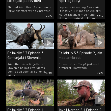
Lokkejakt på rev med
hjort og rådyr
Kristoffer Clausen
Bli med Kristoffer på spennende
I episode 4 i sesong 3 av serien
lokkejakt etter rev på vinterføre.
Et Jaktliv blir vi med på elgjakt i
Norge, rådyrjakt med hund i
23:22
32:12
Norge og hjortejakt i Polen.
Et Jaktliv S.3 Episode 3,
Et Jaktliv S.3 Episode 2, Jakt
Gemsejakt i Slovenia.
med armbrøst.
Kristoffer reiser til fjellene i
Bli med Kristoffer på jakt med
Slovenia på jakt etter gems i
armbrøst i Botswana.
denne episoden av serien Et
17:06
19:27
Jaktliv.
Et Jaktliv S.3 Episode 1,
Jakt I Norden S.1 Episode 9,