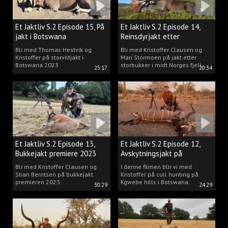
Et Jaktliv S.2 Episode 15, På
Et Jaktliv S.2 Episode 14,
jakt i Botswana
Reinsdyrjakt etter
storbukker.
Bli med Thomas Hestvik og
Bli med Kristoffer Clausen og
Kristoffer på storviltjakt i
Mari Stormoen på jakt etter
Botswana 2023
storbukker i midt Norges fjell.
25:17
20:34
Et Jaktliv S.2 Episode 13,
Et Jaktliv S.2 Episode 12,
Bukkejakt premiere 2023
Avskytningsjakt på
antiloper i Botswana
Bli med Kristoffer Clausen og
I denne filmen blir vi med
Stian Berntsen på bukkejakt
Kristoffer på cull hunting på
premieren 2023.
Kgwebe hills i Botswana.
30:29
24:29