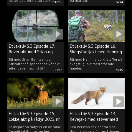
jaktes det forskjellig storvilt.
på mårjakt.
19:35
16:14
Et Jaktliv S.3 Episode 17,
Et Jaktliv S.3 Episode 16,
Beverjakt med Stian og
Skogsfugljakt med Henning
Kristoffer
Mathisen
Bli med Stian Berntsen og
Bli med Henning og Kristoffer på
Kristoffer på spennende vårjakt
skogsfugljakt med stående
etter bever i april 2024.
hunder.
21:42
24:45
Et Jaktliv S.3 Episode 15,
Et Jaktliv S.3 Episode 14,
Lokkejakt på rådyr 2023, nr.
Revejakt med støver med
5
Kim Persson
Lokkejakt på rådyr er en av mine
Kim Persson er kjent for sine
favoritt jaktformer og her
dyktige støvere for rev. I denne