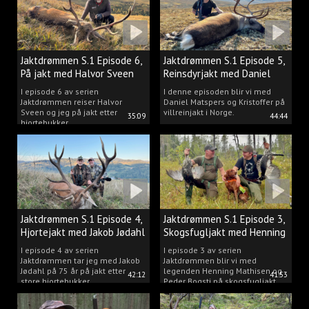
Jaktdrømmen S.1 Episode 6,
Jaktdrømmen S.1 Episode 5,
På jakt med Halvor Sveen
Reinsdyrjakt med Daniel
Matspers.
I episode 6 av serien
I denne episoden blir vi med
Jaktdrømmen reiser Halvor
Daniel Matspers og Kristoffer på
Sveen og jeg på jakt etter
villreinjakt i Norge.
35:09
44:44
hjortebukker.
Jaktdrømmen S.1 Episode 4,
Jaktdrømmen S.1 Episode 3,
Hjortejakt med Jakob Jødahl
Skogsfugljakt med Henning
og Peder
I episode 4 av serien
I episode 3 av serien
Jaktdrømmen tar jeg med Jakob
Jaktdrømmen blir vi med
Jødahl på 75 år på jakt etter
legenden Henning Mathisen og
42:12
41:53
store hjortebukker.
Peder Bogsti på skogsfugljakt.