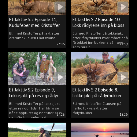
Et Jaktliv S.2 Episode 11,
Et Jaktliv S.2 Episode 10
Kudufeber med Kristoffer
Lokk rådyrene inn på kloss
Clausen
hold.
Bli med Kristoffer på jakt etter
Bli med Kristoffer på lokkejakt
drømmekuduen i Botswana.
etter rådyrbukker hvor målet er å
få lokket inn bukkene så nære
27:06
22:59
som mulig.
Et Jaktliv S.2 Episode 9,
Et Jaktliv S.2 Episode 8,
Lokkejakt på rev og rådyr
Lokkejakt på rådyrbukker
med Kristoffer Clausen
2023 nr. 1
Bli med Kristoffer på lokkejakt
Bli med Kristoffer Clausen på
etter rev og rådyr. Her får vi se
heftig lokkejakt etter
både oppturer og nedturer som
rådyrbukker.
24:28
19:26
det ofte blir under jakt.