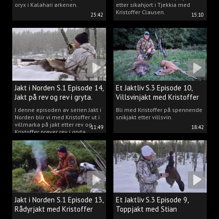
oryx i Kalahari ørkenen.
etter sikahjort i Tjekkia med
Kristoffer Clausen.
23:42
15:10
Jakt i Norden S.1 Episode 14,
Et Jaktliv S.3 Episode 10,
Jakt på rev og rev i gryta.
Villsvinjakt med Kristoffer
I denne episoden av serien Jakt i
Bli med Kristoffer på spennende
Norden blir vi med Kristoffer ut i
snikjakt etter villsvin.
villmarka på jakt etter rev og
11:49
18:42
Kristoffer prøver rev i gryta.
Jakt i Norden S.1 Episode 13,
Et Jaktliv S.3 Episode 9,
Rådyrjakt med Kristoffer
Toppjakt med Stian
Clausen
Berntsen