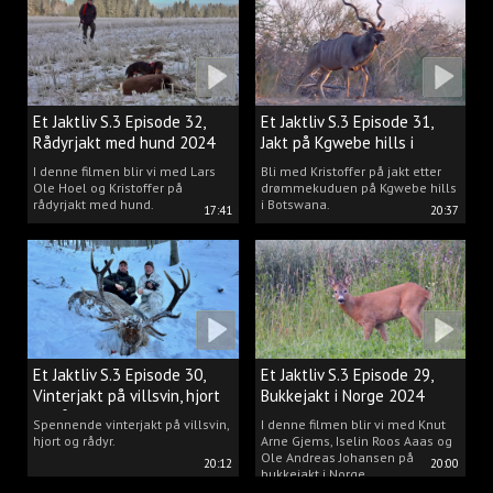
drømmen til virkelighet.
Et Jaktliv S.3 Episode 32,
Et Jaktliv S.3 Episode 31,
Rådyrjakt med hund 2024
Jakt på Kgwebe hills i
Botswana
I denne filmen blir vi med Lars
Bli med Kristoffer på jakt etter
Ole Hoel og Kristoffer på
drømmekuduen på Kgwebe hills
rådyrjakt med hund.
i Botswana.
17:41
20:37
Et Jaktliv S.3 Episode 30,
Et Jaktliv S.3 Episode 29,
Vinterjakt på villsvin, hjort
Bukkejakt i Norge 2024
og rådyr.
Spennende vinterjakt på villsvin,
I denne filmen blir vi med Knut
hjort og rådyr.
Arne Gjems, Iselin Roos Aaas og
Ole Andreas Johansen på
20:12
20:00
bukkejakt i Norge.