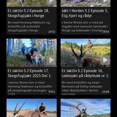
Et Jaktliv S.2 Episode 18,
Jakt I Norden S.1 Episode 5,
Skogsfugljakt i Norge.
Elg, hjort og rådyr.
Bli med Henning Mathisen og
I denne filmen blir vi med på
Kristoffer på actionfylt
elgjakt med løshund, hjortejakt i
skogsfugljakt i Norge.
Norge og bukkejakt i Sverige.
24:32
29:54
Et Jaktliv S.2 Episode 17,
Et Jaktliv S.2 Episode 16,
Skogsfugljakt 2023 Del 1.
Lokkejakt på rådyrbukk nr 2.
I denne filmen blir vi med
Bli med Kristoffer og Stian
Henning Mathisen og Kristoffer
Berntsen på heftig lokkejakt
på skogsfugljakt sesongen
etter rådyrbukker i denne
39:31
26:49
2023.
episoden.