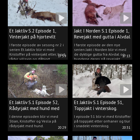
Et Jaktliv S.2 Episode 1,
Jakt I Norden S.1 Episode 1,
Vinterjakt på hjortevilt
Revejakt med gutta i Alvdal
I første episode av sesong nr 2 i
I første episode av den nye
serien Et Jaktliv blir vi med
serien Jakt i Norden blir vi med
Kristoffer på vinterjakt etter, hjort,
de dyktige gutta fra Alvdal og
17:59
17:13
rådyr, villsvin og dåhjort.
hundene deres på revejakt.
Et Jaktliv S.1 Episode 52,
Et Jaktliv S.1 Episode 51,
Rådyrjakt med hund med
Toppjakt i vinterskog.
Stian, Kristoffer og Vesla
I denne episoden blir vi med
I episode 51 blir vi med Kristoffer
Stian, Kristoffer og Vesla på
på toppjakt etter orrhaner og tiur
rådyrjakt med hund.
i snødekt vinterskog.
20:29
20:31