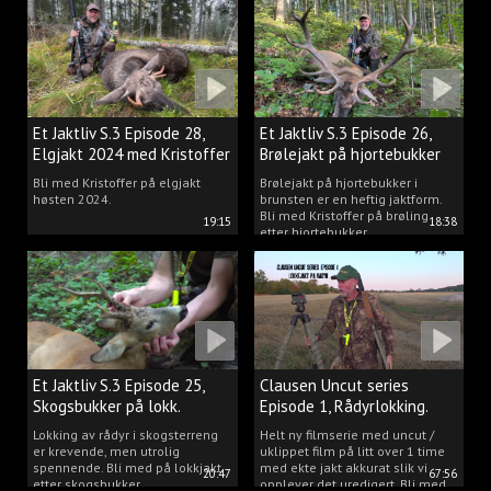
Et Jaktliv S.3 Episode 28,
Et Jaktliv S.3 Episode 26,
Elgjakt 2024 med Kristoffer
Brølejakt på hjortebukker
Clausen
med Kristoffer Clausen
Bli med Kristoffer på elgjakt
Brølejakt på hjortebukker i
høsten 2024.
brunsten er en heftig jaktform.
Bli med Kristoffer på brøling
19:15
18:38
etter hjortebukker.
Et Jaktliv S.3 Episode 25,
Clausen Uncut series
Skogsbukker på lokk.
Episode 1, Rådyrlokking.
Lokking av rådyr i skogsterreng
Helt ny filmserie med uncut /
er krevende, men utrolig
uklippet film på litt over 1 time
spennende. Bli med på lokkjakt
med ekte jakt akkurat slik vi
20:47
67:56
etter skogsbukker.
opplever det uredigert. Bli med