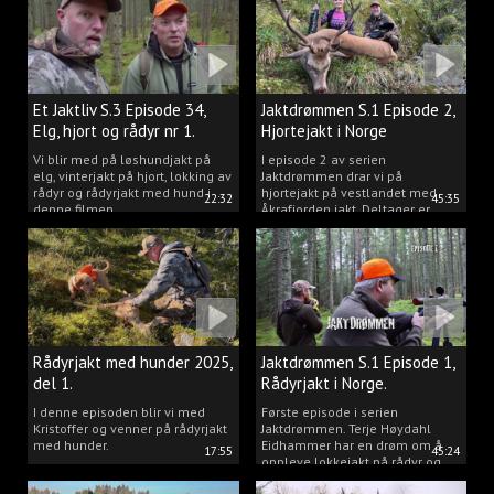
Et Jaktliv S.3 Episode 34,
Jaktdrømmen S.1 Episode 2,
Elg, hjort og rådyr nr 1.
Hjortejakt i Norge
2025
Vi blir med på løshundjakt på
I episode 2 av serien
elg, vinterjakt på hjort, lokking av
Jaktdrømmen drar vi på
rådyr og rådyrjakt med hund i
hjortejakt på vestlandet med
22:32
45:35
denne filmen.
Åkrafjorden jakt. Deltager er
Michelle Sofi Thomassen.
Rådyrjakt med hunder 2025,
Jaktdrømmen S.1 Episode 1,
del 1.
Rådyrjakt i Norge.
I denne episoden blir vi med
Første episode i serien
Kristoffer og venner på rådyrjakt
Jaktdrømmen. Terje Høydahl
med hunder.
Eidhammer har en drøm om å
17:55
45:24
oppleve lokkejakt på rådyr og
målet vårt er å gjøre den