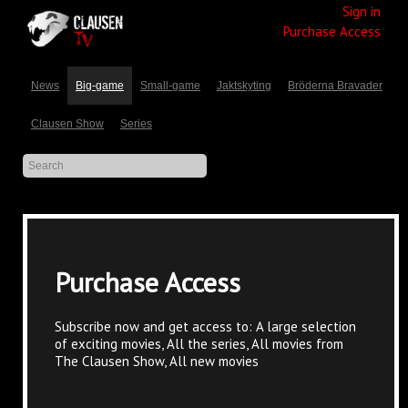
Sign in
Purchase Access
News
Big-game
Small-game
Jaktskyting
Bröderna Bravader
Clausen Show
Series
Purchase Access
Subscribe now and get access to: A large selection
of exciting movies, All the series, All movies from
The Clausen Show, All new movies