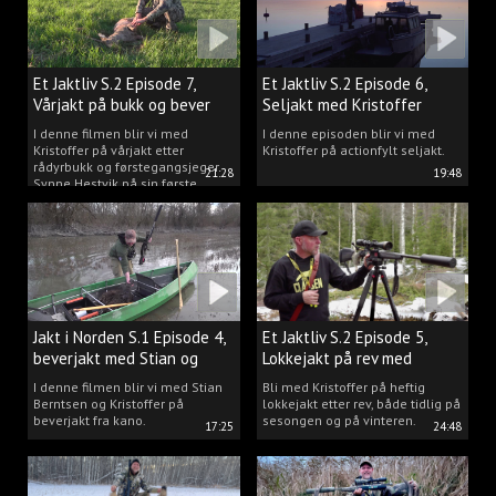
Et Jaktliv S.2 Episode 7,
Et Jaktliv S.2 Episode 6,
Vårjakt på bukk og bever
Seljakt med Kristoffer
Clausen
I denne filmen blir vi med
I denne episoden blir vi med
Kristoffer på vårjakt etter
Kristoffer på actionfylt seljakt.
rådyrbukk og førstegangsjeger
21:28
19:48
Synne Hestvik på sin første
beverjakt.
Jakt i Norden S.1 Episode 4,
Et Jaktliv S.2 Episode 5,
beverjakt med Stian og
Lokkejakt på rev med
Kristoffer
Kristoffer Clausen
I denne filmen blir vi med Stian
Bli med Kristoffer på heftig
Berntsen og Kristoffer på
lokkejakt etter rev, både tidlig på
beverjakt fra kano.
sesongen og på vinteren.
17:25
24:48