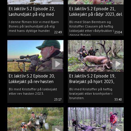
Et Jaktliv S.2 Episode 22,
Et Jaktliv S.2 Episode 21,
Løshundjakt på elg med
Lokkejakt på rådyr 2023, del
Bjørn Bones
3.
I denne filmen blir vi med Bjørn
Bli med Stian Berntsen og
Bones på løshundjakt på elg
Kristoffer Clausen på heftig
med hans dyktige hunder.
lokkejakt etter rådyrbukker i
22:49
23:04
denne filmen.
Et Jaktliv S.2 Episode 20,
Et Jaktliv S.2 Episode 19,
Lokkejakt på rev høsten
Brølejakt på hjort 2023,
2023.
del.1
Bli med Kristoffer på lokkejakt
Bli med Kristoffer på heftig
etter rev høsten 2023.
brølejakt etter kronhjorter i
brunsten.
23:17
33:40