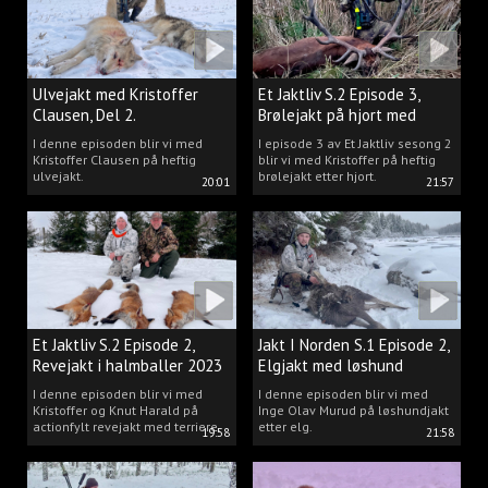
Ulvejakt med Kristoffer
Et Jaktliv S.2 Episode 3,
Clausen, Del 2.
Brølejakt på hjort med
Kristoffer Clausen
I denne episoden blir vi med
I episode 3 av Et Jaktliv sesong 2
Kristoffer Clausen på heftig
blir vi med Kristoffer på heftig
ulvejakt.
brølejakt etter hjort.
20:01
21:57
Et Jaktliv S.2 Episode 2,
Jakt I Norden S.1 Episode 2,
Revejakt i halmballer 2023
Elgjakt med løshund
I denne episoden blir vi med
I denne episoden blir vi med
Kristoffer og Knut Harald på
Inge Olav Murud på løshundjakt
actionfylt revejakt med terriere.
etter elg.
19:58
21:58