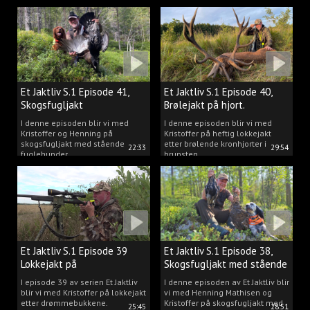
Et Jaktliv S.1 Episode 41,
Et Jaktliv S.1 Episode 40,
Skogsfugljakt
Brølejakt på hjort.
I denne episoden blir vi med
I denne episoden blir vi med
Kristoffer og Henning på
Kristoffer på heftig lokkejakt
skogsfugljakt med stående
etter brølende kronhjorter i
22:33
29:54
fuglehunder.
brunsten.
Et Jaktliv S.1 Episode 39
Et Jaktliv S.1 Episode 38,
Lokkejakt på
Skogsfugljakt med stående
drømmebukkene
hunder.
I episode 39 av serien Et Jaktliv
I denne episoden av Et Jaktliv blir
blir vi med Kristoffer på lokkejakt
vi med Henning Mathisen og
etter drømmebukkene.
Kristoffer på skogsfugljakt med
25:45
28:51