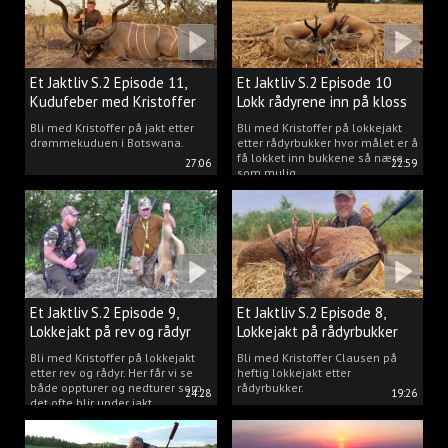
Et Jaktliv S.2 Episode 11,
Et Jaktliv S.2 Episode 10
Kudufeber med Kristoffer
Lokk rådyrene inn på kloss
Clausen
hold.
Bli med Kristoffer på jakt etter
Bli med Kristoffer på lokkejakt
drømmekuduen i Botswana.
etter rådyrbukker hvor målet er å
få lokket inn bukkene så nære
27:06
22:59
som mulig.
Et Jaktliv S.2 Episode 9,
Et Jaktliv S.2 Episode 8,
Lokkejakt på rev og rådyr
Lokkejakt på rådyrbukker
med Kristoffer Clausen
2023 nr. 1
Bli med Kristoffer på lokkejakt
Bli med Kristoffer Clausen på
etter rev og rådyr. Her får vi se
heftig lokkejakt etter
både oppturer og nedturer som
rådyrbukker.
24:28
19:26
det ofte blir under jakt.