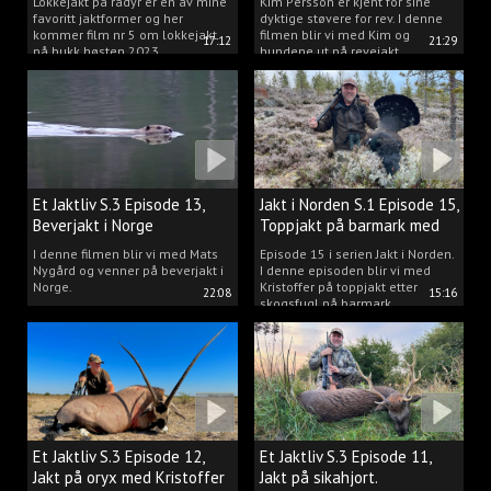
Lokkejakt på rådyr er en av mine
Kim Persson er kjent for sine
favoritt jaktformer og her
dyktige støvere for rev. I denne
kommer film nr 5 om lokkejakt
filmen blir vi med Kim og
17:12
21:29
på bukk høsten 2023.
hundene ut på revejakt.
Et Jaktliv S.3 Episode 13,
Jakt i Norden S.1 Episode 15,
Beverjakt i Norge
Toppjakt på barmark med
Kristoffer Clausen
I denne filmen blir vi med Mats
Episode 15 i serien Jakt i Norden.
Nygård og venner på beverjakt i
I denne episoden blir vi med
Norge.
Kristoffer på toppjakt etter
22:08
15:16
skogsfugl på barmark.
Et Jaktliv S.3 Episode 12,
Et Jaktliv S.3 Episode 11,
Jakt på oryx med Kristoffer
Jakt på sikahjort.