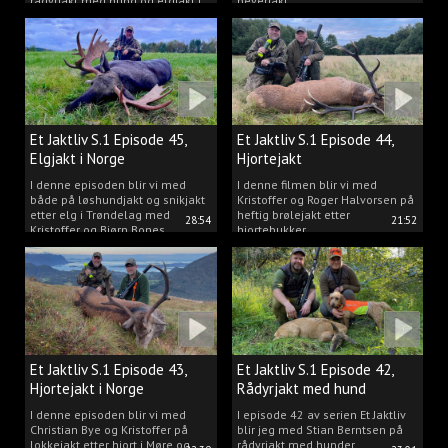
rådyrjakt med hund og elgjakt i
beverjakt.
Trøndelag.
Et Jaktliv S.1 Episode 45,
Et Jaktliv S.1 Episode 44,
Elgjakt i Norge
Hjortejakt
I denne episoden blir vi med
I denne filmen blir vi med
både på løshundjakt og snikjakt
Kristoffer og Roger Halvorsen på
etter elg i Trøndelag med
heftig brølejakt etter
28:54
21:52
Kristoffer og Bjørn Bones
hjortebukker.
Et Jaktliv S.1 Episode 43,
Et Jaktliv S.1 Episode 42,
Hjortejakt i Norge
Rådyrjakt med hund
I denne episoden blir vi med
I episode 42 av serien Et Jaktliv
Christian Bye og Kristoffer på
blir jeg med Stian Berntsen på
lokkejakt etter hjort i Møre og
rådyrjakt med hunder.