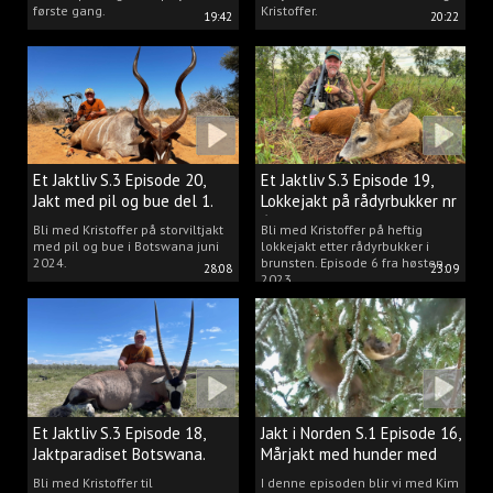
første gang.
Kristoffer.
19:42
20:22
Et Jaktliv S.3 Episode 20,
Et Jaktliv S.3 Episode 19,
Jakt med pil og bue del 1.
Lokkejakt på rådyrbukker nr
6
Bli med Kristoffer på storviltjakt
Bli med Kristoffer på heftig
med pil og bue i Botswana juni
lokkejakt etter rådyrbukker i
2024.
brunsten. Episode 6 fra høsten
28:08
23:09
2023.
Et Jaktliv S.3 Episode 18,
Jakt i Norden S.1 Episode 16,
Jaktparadiset Botswana.
Mårjakt med hunder med
Kim Persson
Bli med Kristoffer til
I denne episoden blir vi med Kim