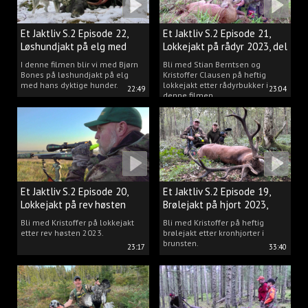
Et Jaktliv S.2 Episode 22,
Et Jaktliv S.2 Episode 21,
Løshundjakt på elg med
Lokkejakt på rådyr 2023, del
Bjørn Bones
3.
I denne filmen blir vi med Bjørn
Bli med Stian Berntsen og
Bones på løshundjakt på elg
Kristoffer Clausen på heftig
med hans dyktige hunder.
lokkejakt etter rådyrbukker i
22:49
23:04
denne filmen.
Et Jaktliv S.2 Episode 20,
Et Jaktliv S.2 Episode 19,
Lokkejakt på rev høsten
Brølejakt på hjort 2023,
2023.
del.1
Bli med Kristoffer på lokkejakt
Bli med Kristoffer på heftig
etter rev høsten 2023.
brølejakt etter kronhjorter i
brunsten.
23:17
33:40