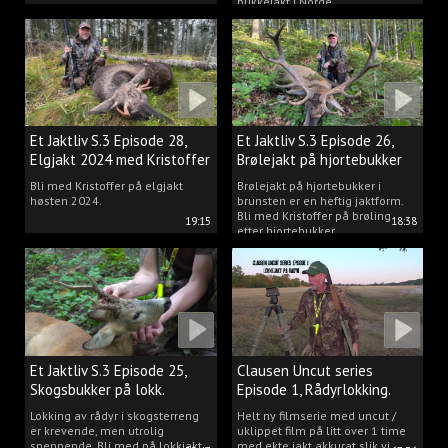
bukkejakt i Norge.
Et Jaktliv S.3 Episode 28,
Et Jaktliv S.3 Episode 26,
Elgjakt 2024 med Kristoffer
Brølejakt på hjortebukker
Clausen
med Kristoffer Clausen
Bli med Kristoffer på elgjakt
Brølejakt på hjortebukker i
høsten 2024.
brunsten er en heftig jaktform.
Bli med Kristoffer på brøling
19:15
18:38
etter hjortebukker.
Et Jaktliv S.3 Episode 25,
Clausen Uncut series
Skogsbukker på lokk.
Episode 1, Rådyrlokking.
Lokking av rådyr i skogsterreng
Helt ny filmserie med uncut /
er krevende, men utrolig
uklippet film på litt over 1 time
spennende. Bli med på lokkjakt
med ekte jakt akkurat slik vi