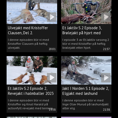
Ulvejakt med Kristoffer
Et Jaktliv S.2 Episode 3,
Clausen, Del 2.
Brølejakt på hjort med
Kristoffer Clausen
I denne episoden blir vi med
I episode 3 av Et Jaktliv sesong 2
Kristoffer Clausen på heftig
blir vi med Kristoffer på heftig
ulvejakt.
brølejakt etter hjort.
20:01
21:57
Et Jaktliv S.2 Episode 2,
Jakt I Norden S.1 Episode 2,
Revejakt i halmballer 2023
Elgjakt med løshund
I denne episoden blir vi med
I denne episoden blir vi med
Kristoffer og Knut Harald på
Inge Olav Murud på løshundjakt
actionfylt revejakt med terriere.
etter elg.
19:58
21:58