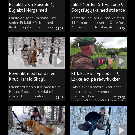
Et Jaktliv S.3 Episode 1,
Jakt I Norden S.1 Episode 9,
Elgjakt i Norge med
Skogsfugljakt med stående
Kristoffer Clausen
hund.
Første episode i sesong 3 av
Kristoffer er ute i villmarka med
serien Et Jaktliv. Vi blir med
11 år gamle Irsk setter Ollie for
Kristoffer på elgjakt i Norge.
å prøve seg etter skogsfugl.
21:23
13:34
Revejakt med hund med
Et Jaktliv S.2 Episode 29,
Knut Harald Skogli
Lokkejakt på rådyrbukker
med Stian og Kristoffer
I denne filmen blir vi med Knut
Lokkejakt på rådyrbukker er en
Harald Skogli fra Alvdal på
intens og svært spennende
revejakt med hunder.
jaktform. Bli med Stian Berntsen
21:15
23:37
og Kristoffer på heftig lokkejakt.