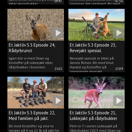
20:47
67:56
etter skogsbukker.
opplever det uredigert. Bli med
Kristoffer og opplev akkurat det
vi gjør når vi er ute og lokker
rådyr.
Et Jaktliv S.3 Episode 24,
Et Jaktliv S.3 Episode 23,
Rådyrbrunst
Revejakt spesial.
Igjen blir vi med Stian og
Revejakt spesial er tittel på
Kristoffer på lokkejakt etter
denne filmen. Bli med Knut
rådyrbukker i brunsten.
Harald og Kristoffer på
21:02
22:09
spennende revejakt.
Et Jaktliv S.3 Episode 22,
Et Jaktliv S.3 Episode 21,
Med familien på jakt.
Lokkejakt på rådyrbukker
med Stian og Kristoffer
Bli med Kristoffer og sine to
Film nr 7 i serien Lokkejakt på
nevøer på 9 og 12 år på jakt for
rådyrbukker 2023 med Stian og