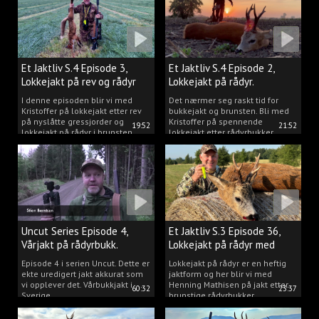
Et Jaktliv S.4 Episode 3,
Et Jaktliv S.4 Episode 2,
Lokkejakt på rev og rådyr
Lokkejakt på rådyr.
2025.
I denne episoden blir vi med
Det nærmer seg raskt tid for
Kristoffer på lokkejakt etter rev
bukkejakt og brunsten. Bli med
på nyslåtte gressjorder og
Kristoffer på spennende
19:52
21:52
lokkejakt på rådyr i brunsten.
lokkejakt etter rådyrbukker.
Uncut Series Episode 4,
Et Jaktliv S.3 Episode 36,
Vårjakt på rådyrbukk.
Lokkejakt på rådyr med
Henning Mathisen
Episode 4 i serien Uncut. Dette er
Lokkejakt på rådyr er en heftig
ekte uredigert jakt akkurat som
jaktform og her blir vi med
vi opplever det. Vårbukkjakt i
Henning Mathisen på jakt etter
60:32
23:37
Sverige.
brunstige rådyrbukker.