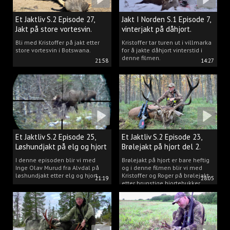
Et Jaktliv S.2 Episode 27,
Jakt I Norden S.1 Episode 7,
Jakt på store vortesvin.
vinterjakt på dåhjort.
Bli med Kristoffer på jakt etter
Kristoffer tar turen ut i villmarka
store vortesvin i Botswana.
for å jakte dåhjort vinterstid i
denne filmen.
21:58
14:27
Et Jaktliv S.2 Episode 25,
Et Jaktliv S.2 Episode 23,
Løshundjakt på elg og hjort
Brølejakt på hjort del 2.
i Norge.
I denne episoden blir vi med
Brølejakt på hjort er bare heftig
Inge Olav Murud fra Alvdal på
og i denne filmen blir vi med
løshundjakt etter elg og hjort.
Kristoffer og Roger på brølejakt
21:19
28:05
etter brunstige hjortebukker.