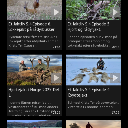
Et Jaktliv S.4 Episode 6,
Et Jaktliv S.4 Episode 5,
Lokkejakt på rådyrbukker
Hjort og rådyrjakt.
2025 Del.1
Rykende fersk film fra sist ukes
I denne episoden blir vi med på
lokkejakt etter rådyrbukker med
brølejakt etter kronhjort og
Kristoffer Clausen.
lokkejakt etter rådyrbukker.
21:47
20:52
Hjortejakt i Norge 2025, Del.
Et Jaktliv S.4 Episode 4,
1
Coyotejakt
I denne filmen reiser jeg til
Bli med Kristoffer på coyoytejakt
vestlandet for å bli med Anders
vinterstid i Canadas ødemark.
Tveito og Lars Erik Hovland på
28:29
17:09
brølejakt etter hjortebukker.