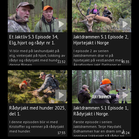
Et Jaktliv S.3 Episode 34,
Jaktdrømmen S.1 Episode 2,
Elg, hjort og rådyr nr 1.
Hjortejakt i Norge
2025
Vi blir med på løshundjakt på
I episode 2 av serien
elg, vinterjakt på hjort, lokking av
Jaktdrømmen drar vi på
rådyr og rådyrjakt med hund i
hjortejakt på vestlandet med
22:32
45:35
denne filmen.
Åkrafjorden jakt. Deltager er
Michelle Sofi Thomassen.
Rådyrjakt med hunder 2025,
Jaktdrømmen S.1 Episode 1,
del 1.
Rådyrjakt i Norge.
I denne episoden blir vi med
Første episode i serien
Kristoffer og venner på rådyrjakt
Jaktdrømmen. Terje Høydahl
med hunder.
Eidhammer har en drøm om å
17:55
45:24
oppleve lokkejakt på rådyr og