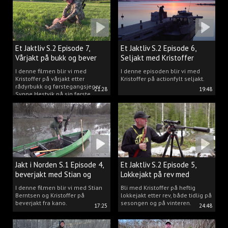
Et Jaktliv S.2 Episode 7,
Et Jaktliv S.2 Episode 6,
Vårjakt på bukk og bever
Seljakt med Kristoffer
Clausen
I denne filmen blir vi med
I denne episoden blir vi med
Kristoffer på vårjakt etter
Kristoffer på actionfylt seljakt.
rådyrbukk og førstegangsjeger
21:28
19:48
Synne Hestvik på sin første
beverjakt.
Jakt i Norden S.1 Episode 4,
Et Jaktliv S.2 Episode 5,
beverjakt med Stian og
Lokkejakt på rev med
Kristoffer
Kristoffer Clausen
I denne filmen blir vi med Stian
Bli med Kristoffer på heftig
Berntsen og Kristoffer på
lokkejakt etter rev, både tidlig på
beverjakt fra kano.
sesongen og på vinteren.
17:25
24:48