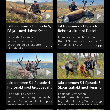
Jaktdrømmen S.1 Episode 6,
Jaktdrømmen S.1 Episode 5,
På jakt med Halvor Sveen
Reinsdyrjakt med Daniel
Matspers.
I episode 6 av serien
I denne episoden blir vi med
Jaktdrømmen reiser Halvor
Daniel Matspers og Kristoffer på
Sveen og jeg på jakt etter
villreinjakt i Norge.
35:09
44:44
hjortebukker.
Jaktdrømmen S.1 Episode 4,
Jaktdrømmen S.1 Episode 3,
Hjortejakt med Jakob Jødahl
Skogsfugljakt med Henning
og Peder
I episode 4 av serien
I episode 3 av serien
Jaktdrømmen tar jeg med Jakob
Jaktdrømmen blir vi med
Jødahl på 75 år på jakt etter
legenden Henning Mathisen og
42:12
41:53
store hjortebukker.
Peder Bogsti på skogsfugljakt.