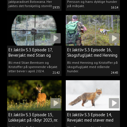
jaktparadiset Botswana. Her
Persson og hans dyktige hunder
jaktes det forskjellig storvilt.
på mårjakt.
19:35
16:14
Et Jaktliv S.3 Episode 17,
Et Jaktliv S.3 Episode 16,
Beverjakt med Stian og
Skogsfugljakt med Henning
Kristoffer
Mathisen
Bli med Stian Berntsen og
Bli med Henning og Kristoffer på
Kristoffer på spennende vårjakt
skogsfugljakt med stående
etter bever i april 2024.
hunder.
21:42
24:45
Et Jaktliv S.3 Episode 15,
Et Jaktliv S.3 Episode 14,
Lokkejakt på rådyr 2023, nr.
Revejakt med støver med
5
Kim Persson