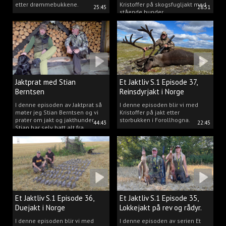
etter drømmebukkene.
Kristoffer på skogsfugljakt med
25:45
28:51
stående hunder.
Jaktprat med Stian
Et Jaktliv S.1 Episode 37,
Berntsen
Reinsdyrjakt i Norge
I denne episoden av Jaktprat så
I denne episoden blir vi med
møter jeg Stian Berntsen og vi
Kristoffer på jakt etter
prater om jakt og jakthunder.
storbukken i Forollhogna.
44:43
22:45
Stian har selv hatt alt fra
støvere, til elghunder,
rådyrhunder, spetser, apportører
og stående fuglehunder.
Et Jaktliv S.1 Episode 36,
Et Jaktliv S.1 Episode 35,
Duejakt i Norge
Lokkejakt på rev og rådyr.
I denne episoden blir vi med
I denne episoden av serien Et