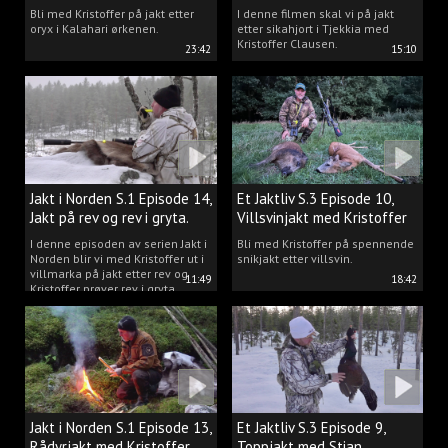
Clausen
Bli med Kristoffer på jakt etter
I denne filmen skal vi på jakt
oryx i Kalahari ørkenen.
etter sikahjort i Tjekkia med
Kristoffer Clausen.
23:42
15:10
Jakt i Norden S.1 Episode 14,
Et Jaktliv S.3 Episode 10,
Jakt på rev og rev i gryta.
Villsvinjakt med Kristoffer
I denne episoden av serien Jakt i
Bli med Kristoffer på spennende
Norden blir vi med Kristoffer ut i
snikjakt etter villsvin.
villmarka på jakt etter rev og
11:49
18:42
Kristoffer prøver rev i gryta.
Jakt i Norden S.1 Episode 13,
Et Jaktliv S.3 Episode 9,
Rådyrjakt med Kristoffer
Toppjakt med Stian