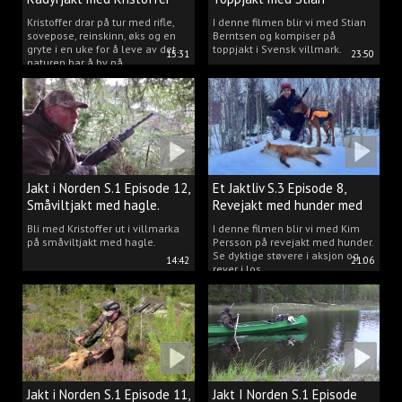
Clausen
Berntsen
Kristoffer drar på tur med rifle,
I denne filmen blir vi med Stian
sovepose, reinskinn, øks og en
Berntsen og kompiser på
gryte i en uke for å leve av det
toppjakt i Svensk villmark.
15:31
23:50
naturen har å by på.
Jakt i Norden S.1 Episode 12,
Et Jaktliv S.3 Episode 8,
Småviltjakt med hagle.
Revejakt med hunder med
Kim Persson.
Bli med Kristoffer ut i villmarka
I denne filmen blir vi med Kim
på småviltjakt med hagle.
Persson på revejakt med hunder.
Se dyktige støvere i aksjon og
14:42
21:06
rever i los.
Jakt i Norden S.1 Episode 11,
Jakt I Norden S.1 Episode