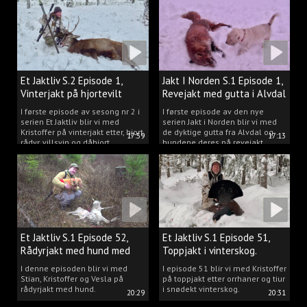
Et Jaktliv S.2 Episode 1,
Jakt I Norden S.1 Episode 1,
Vinterjakt på hjortevilt
Revejakt med gutta i Alvdal
I første episode av sesong nr 2 i
I første episode av den nye
serien Et Jaktliv blir vi med
serien Jakt i Norden blir vi med
Kristoffer på vinterjakt etter, hjort,
de dyktige gutta fra Alvdal og
17:59
17:13
rådyr, villsvin og dåhjort.
hundene deres på revejakt.
Et Jaktliv S.1 Episode 52,
Et Jaktliv S.1 Episode 51,
Rådyrjakt med hund med
Toppjakt i vinterskog.
Stian, Kristoffer og Vesla
I denne episoden blir vi med
I episode 51 blir vi med Kristoffer
Stian, Kristoffer og Vesla på
på toppjakt etter orrhaner og tiur
rådyrjakt med hund.
i snødekt vinterskog.
20:29
20:31