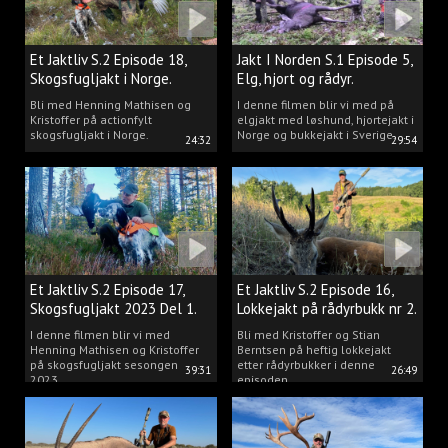
Et Jaktliv S.2 Episode 18,
Jakt I Norden S.1 Episode 5,
Skogsfugljakt i Norge.
Elg, hjort og rådyr.
Bli med Henning Mathisen og
I denne filmen blir vi med på
Kristoffer på actionfylt
elgjakt med løshund, hjortejakt i
skogsfugljakt i Norge.
Norge og bukkejakt i Sverige.
24:32
29:54
Et Jaktliv S.2 Episode 17,
Et Jaktliv S.2 Episode 16,
Skogsfugljakt 2023 Del 1.
Lokkejakt på rådyrbukk nr 2.
I denne filmen blir vi med
Bli med Kristoffer og Stian
Henning Mathisen og Kristoffer
Berntsen på heftig lokkejakt
på skogsfugljakt sesongen
etter rådyrbukker i denne
39:31
26:49
2023.
episoden.