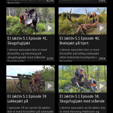
22:39
23:01
Romsdal.
Et Jaktliv S.1 Episode 41,
Et Jaktliv S.1 Episode 40,
Skogsfugljakt
Brølejakt på hjort.
I denne episoden blir vi med
I denne episoden blir vi med
Kristoffer og Henning på
Kristoffer på heftig lokkejakt
skogsfugljakt med stående
etter brølende kronhjorter i
22:33
29:54
fuglehunder.
brunsten.
Et Jaktliv S.1 Episode 39
Et Jaktliv S.1 Episode 38,
Lokkejakt på
Skogsfugljakt med stående
drømmebukkene
hunder.
I episode 39 av serien Et Jaktliv
I denne episoden av Et Jaktliv blir
blir vi med Kristoffer på lokkejakt
vi med Henning Mathisen og