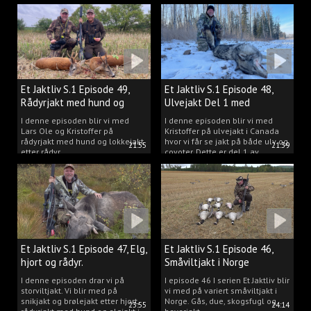
Et Jaktliv S.1 Episode 49,
Et Jaktliv S.1 Episode 48,
Rådyrjakt med hund og
Ulvejakt Del 1 med
lokkejakt.
Kristoffer Clausen.
I denne episoden blir vi med
I denne episoden blir vi med
Lars Ole og Kristoffer på
Kristoffer på ulvejakt i Canada
rådyrjakt med hund og lokkejakt
hvor vi får se jakt på både ulv og
21:55
21:39
etter rådyr.
coyoter. Dette er del 1 av
ulvejakten.
Et Jaktliv S.1 Episode 47, Elg,
Et Jaktliv S.1 Episode 46,
hjort og rådyr.
Småviltjakt i Norge
I denne episoden drar vi på
I episode 46 I serien Et Jaktliv blir
storviltjakt. Vi blir med på
vi med på variert småviltjakt i
snikjakt og brølejakt etter hjort,
Norge. Gås, due, skogsfugl og
23:55
24:14