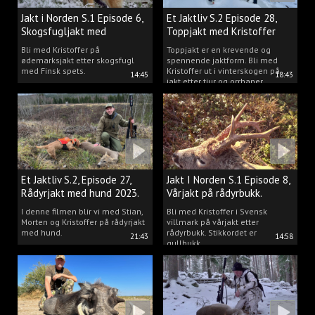
Jakt i Norden S.1 Episode 6,
Et Jaktliv S.2 Episode 28,
Skogsfugljakt med
Toppjakt med Kristoffer
spetshund.
Clausen
Bli med Kristoffer på
Toppjakt er en krevende og
ødemarksjakt etter skogsfugl
spennende jaktform. Bli med
med Finsk spets.
Kristoffer ut i vinterskogen på
14:45
18:43
jakt etter tiur og orrhaner.
Et Jaktliv S.2, Episode 27,
Jakt I Norden S.1 Episode 8,
Rådyrjakt med hund 2023.
Vårjakt på rådyrbukk.
I denne filmen blir vi med Stian,
Bli med Kristoffer i Svensk
Morten og Kristoffer på rådyrjakt
villmark på vårjakt etter
med hund.
rådyrbukk. Stikkordet er
21:43
14:58
gullbukk.