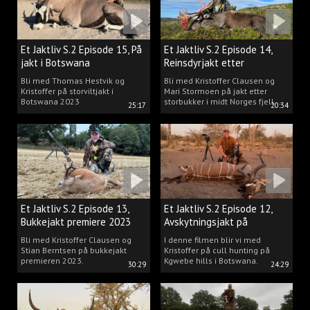
Et Jaktliv S.2 Episode 15, På
Et Jaktliv S.2 Episode 14,
jakt i Botswana
Reinsdyrjakt etter
storbukker.
Bli med Thomas Hestvik og
Bli med Kristoffer Clausen og
Kristoffer på storviltjakt i
Mari Stormoen på jakt etter
Botswana 2023
storbukker i midt Norges fjell.
25:17
20:34
Et Jaktliv S.2 Episode 13,
Et Jaktliv S.2 Episode 12,
Bukkejakt premiere 2023
Avskytningsjakt på
antiloper i Botswana
Bli med Kristoffer Clausen og
I denne filmen blir vi med
Stian Berntsen på bukkejakt
Kristoffer på cull hunting på
premieren 2023.
Kgwebe hills i Botswana.
30:29
24:29