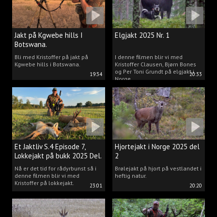
Jakt på Kgwebe hills I
Elgjakt 2025 Nr. 1
Botswana.
Bli med Kristoffer på jakt på
I denne filmen blir vi med
Kgwebe hills i Botswana.
Kristoffer Clausen, Bjørn Bones
og Per Toni Grundt på elgjakt i
19:34
20:33
Norge.
Et Jaktliv S.4 Episode 7,
Hjortejakt i Norge 2025 del
Lokkejakt på bukk 2025 Del.
2
2
Nå er det tid for rådyrbunst så i
Brølejakt på hjort på vestlandet i
denne filmen blir vi med
heftig natur.
Kristoffer på lokkejakt.
23:01
20:20