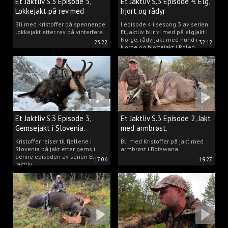
Et Jaktliv S.3 Episode 5,
Et Jaktliv S.3 Episode 4. Elg,
Lokkejakt på rev med
hjort og rådyr
Kristoffer Clausen
Bli med Kristoffer på spennende
I episode 4 i sesong 3 av serien
lokkejakt etter rev på vinterføre.
Et Jaktliv blir vi med på elgjakt i
Norge, rådyrjakt med hund i
23:22
32:12
Norge og hjortejakt i Polen.
Et Jaktliv S.3 Episode 3,
Et Jaktliv S.3 Episode 2, Jakt
Gemsejakt i Slovenia.
med armbrøst.
Kristoffer reiser til fjellene i
Bli med Kristoffer på jakt med
Slovenia på jakt etter gems i
armbrøst i Botswana.
denne episoden av serien Et
17:06
19:27
Jaktliv.