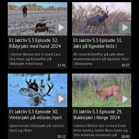
målet vårt er å gjøre den
drømmen til virkelighet.
Et Jaktliv S.3 Episode 32,
Et Jaktliv S.3 Episode 31,
Rådyrjakt med hund 2024
Jakt på Kgwebe hills i
Botswana
I denne filmen blir vi med Lars
Bli med Kristoffer på jakt etter
Ole Hoel og Kristoffer på
drømmekuduen på Kgwebe hills
rådyrjakt med hund.
i Botswana.
17:41
20:37
Et Jaktliv S.3 Episode 30,
Et Jaktliv S.3 Episode 29,
Vinterjakt på villsvin, hjort
Bukkejakt i Norge 2024
og rådyr.
Spennende vinterjakt på villsvin,
I denne filmen blir vi med Knut
hjort og rådyr.
Arne Gjems, Iselin Roos Aaas og
Ole Andreas Johansen på
20:12
20:00