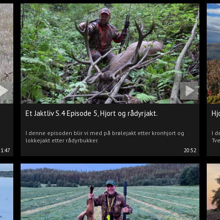
Et Jaktliv S.4 Episode 5, Hjort og rådyrjakt.
Hj
I denne episoden blir vi med på brølejakt etter kronhjort og
I d
lokkejakt etter rådyrbukker.
Tve
21:47
20:52