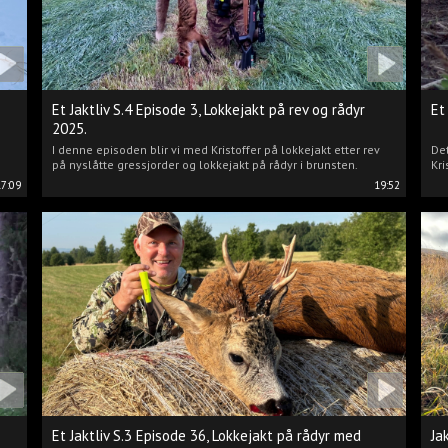
Et Jaktliv S.4 Episode 3, Lokkejakt på rev og rådyr
Et
2025.
I denne episoden blir vi med Kristoffer på lokkejakt etter rev
Det
på nyslåtte gressjorder og lokkejakt på rådyr i brunsten.
Kri
17:09
19:52
Et Jaktliv S.3 Episode 36, Lokkejakt på rådyr med
Ja