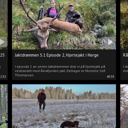
025
Jaktdrømmen S.1 Episode 2, Hjortejakt i Norge
Rå
g
I episode 2 av serien Jaktdrømmen drar vi på hjortejakt på
I d
vestlandet med Åkrafjorden jakt. Deltager er Michelle Sofi
me
Thomassen.
22:32
45:35