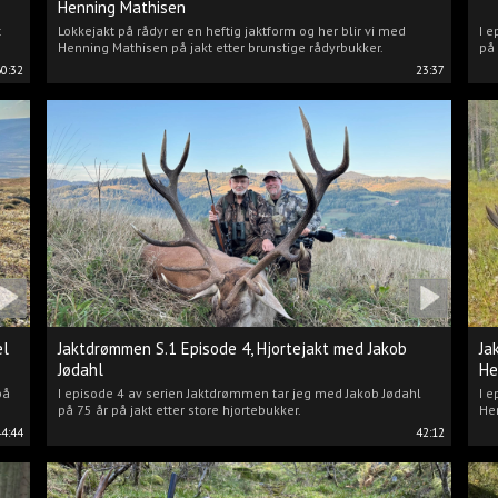
Henning Mathisen
t
Lokkejakt på rådyr er en heftig jaktform og her blir vi med
I e
Henning Mathisen på jakt etter brunstige rådyrbukker.
på 
60:32
23:37
el
Jaktdrømmen S.1 Episode 4, Hjortejakt med Jakob
Ja
Jødahl
He
på
I episode 4 av serien Jaktdrømmen tar jeg med Jakob Jødahl
I e
på 75 år på jakt etter store hjortebukker.
Hen
44:44
42:12