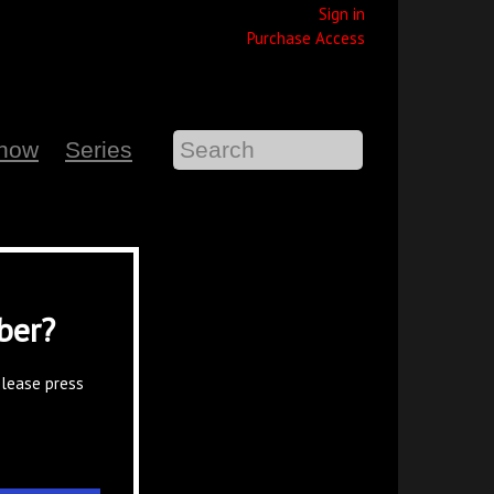
Sign in
Purchase Access
Show
Series
ber?
please press