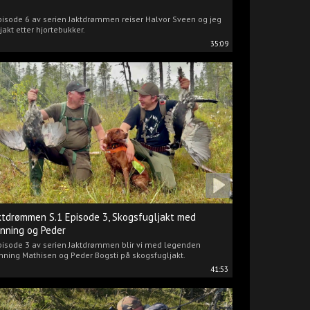
pisode 6 av serien Jaktdrømmen reiser Halvor Sveen og jeg
jakt etter hjortebukker.
35:09
ktdrømmen S.1 Episode 3, Skogsfugljakt med
nning og Peder
pisode 3 av serien Jaktdrømmen blir vi med legenden
ning Mathisen og Peder Bogsti på skogsfugljakt.
41:53