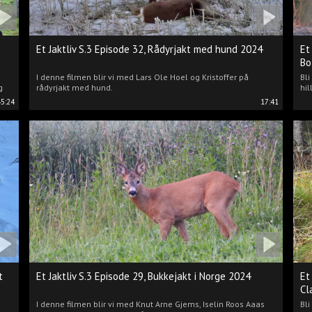
Et Jaktliv S.3 Episode 32, Rådyrjakt med hund 2024
Et
Bo
I denne filmen blir vi med Lars Ole Hoel og Kristoffer på
Bl
g
rådyrjakt med hund.
hil
45:24
17:41
t
Et Jaktliv S.3 Episode 29, Bukkejakt i Norge 2024
Et
Cl
I denne filmen blir vi med Knut Arne Gjems, Iselin Roos Aaas
Bli