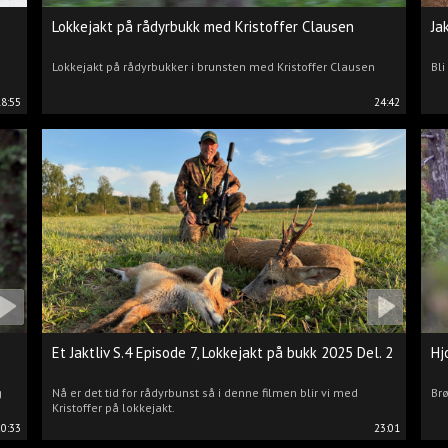
Lokkejakt på rådyrbukk med Kristoffer Clausen
Ja
Lokkejakt på rådyrbukker i brunsten med Kristoffer Clausen
Bli
18:55
24:42
Et Jaktliv S.4 Episode 7, Lokkejakt på bukk 2025 Del. 2
Hj
g
Nå er det tid for rådyrbunst så i denne filmen blir vi med
Brø
Kristoffer på lokkejakt.
20:33
23:01