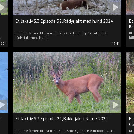
Et Jaktliv S.3 Episode 32, Rådyrjakt med hund 2024
Et
Bo
I denne filmen blir vi med Lars Ole Hoel og Kristoffer på
Bl
g
rådyrjakt med hund.
hil
45:24
17:41
t
Et Jaktliv S.3 Episode 29, Bukkejakt i Norge 2024
Et
Cl
I denne filmen blir vi med Knut Arne Gjems, Iselin Roos Aaas
Bli