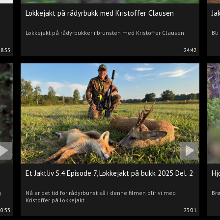
Lokkejakt på rådyrbukk med Kristoffer Clausen
Ja
Lokkejakt på rådyrbukker i brunsten med Kristoffer Clausen
Bli
18:55
24:42
Et Jaktliv S.4 Episode 7, Lokkejakt på bukk 2025 Del. 2
Hj
g
Nå er det tid for rådyrbunst så i denne filmen blir vi med
Brø
Kristoffer på lokkejakt.
20:33
23:01