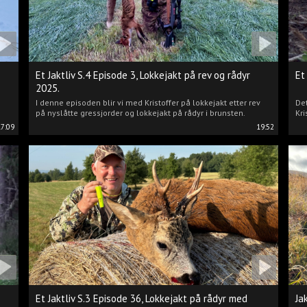
Et Jaktliv S.4 Episode 3, Lokkejakt på rev og rådyr
Et
2025.
I denne episoden blir vi med Kristoffer på lokkejakt etter rev
Det
på nyslåtte gressjorder og lokkejakt på rådyr i brunsten.
Kri
17:09
19:52
Et Jaktliv S.3 Episode 36, Lokkejakt på rådyr med
Ja