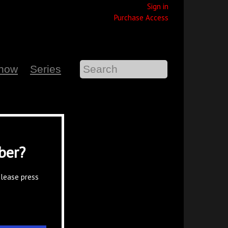
Sign in
Purchase Access
Show
Series
ber?
please press