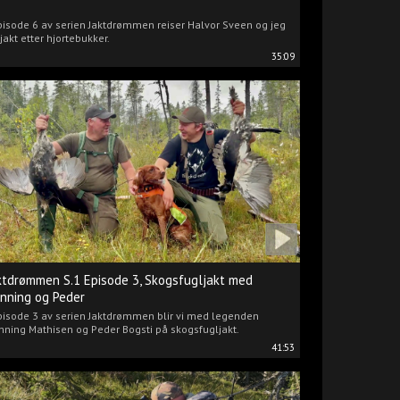
pisode 6 av serien Jaktdrømmen reiser Halvor Sveen og jeg
jakt etter hjortebukker.
35:09
ktdrømmen S.1 Episode 3, Skogsfugljakt med
nning og Peder
pisode 3 av serien Jaktdrømmen blir vi med legenden
ning Mathisen og Peder Bogsti på skogsfugljakt.
41:53