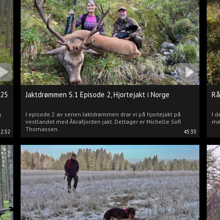
025
Jaktdrømmen S.1 Episode 2, Hjortejakt i Norge
Rå
g
I episode 2 av serien Jaktdrømmen drar vi på hjortejakt på
I d
vestlandet med Åkrafjorden jakt. Deltager er Michelle Sofi
me
Thomassen.
22:32
45:35