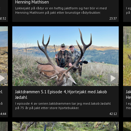
Henning Mathisen
t
Lokkejakt på rådyr er en heftig jaktform og her blir vi med
I e
Henning Mathisen på jakt etter brunstige rådyrbukker.
på 
60:32
23:37
el
Jaktdrømmen S.1 Episode 4, Hjortejakt med Jakob
Ja
Jødahl
He
på
I episode 4 av serien Jaktdrømmen tar jeg med Jakob Jødahl
I e
på 75 år på jakt etter store hjortebukker.
Hen
44:44
42:12