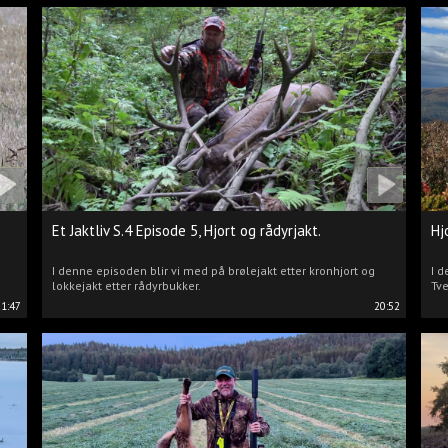
Et Jaktliv S.4 Episode 5, Hjort og rådyrjakt.
Hj
I denne episoden blir vi med på brølejakt etter kronhjort og
I d
lokkejakt etter rådyrbukker.
Tve
21:47
20:52