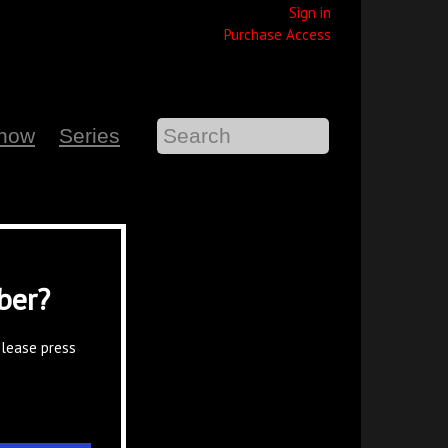
Sign in
Purchase Access
Show
Series
ber?
please press