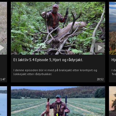
Et Jaktliv S.4 Episode 5, Hjort og rådyrjakt.
Hj
I denne episoden blir vi med på brølejakt etter kronhjort og
I d
lokkejakt etter rådyrbukker.
Tve
21:47
20:52