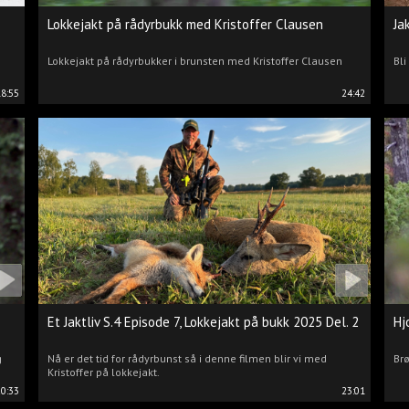
Lokkejakt på rådyrbukk med Kristoffer Clausen
Ja
Lokkejakt på rådyrbukker i brunsten med Kristoffer Clausen
Bli
18:55
24:42
Et Jaktliv S.4 Episode 7, Lokkejakt på bukk 2025 Del. 2
Hj
g
Nå er det tid for rådyrbunst så i denne filmen blir vi med
Brø
Kristoffer på lokkejakt.
20:33
23:01