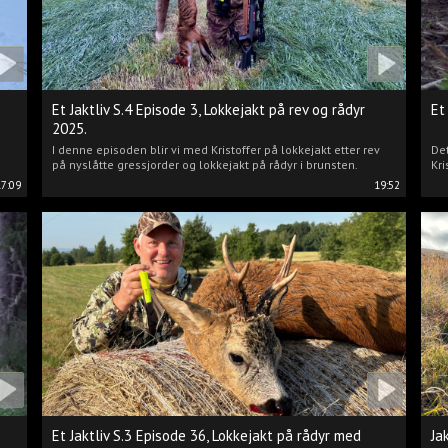
Et Jaktliv S.4 Episode 3, Lokkejakt på rev og rådyr
Et
2025.
I denne episoden blir vi med Kristoffer på lokkejakt etter rev
Det
på nyslåtte gressjorder og lokkejakt på rådyr i brunsten.
Kri
17:09
19:52
Et Jaktliv S.3 Episode 36, Lokkejakt på rådyr med
Ja