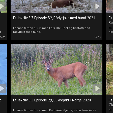
Et Jaktliv S.3 Episode 32, Rådyrjakt med hund 2024
Et
Bo
I denne filmen blir vi med Lars Ole Hoel og Kristoffer på
Bl
g
rådyrjakt med hund.
hil
45:24
17:41
t
Et Jaktliv S.3 Episode 29, Bukkejakt i Norge 2024
Et
Cl
I denne filmen blir vi med Knut Arne Gjems, Iselin Roos Aaas
Bli