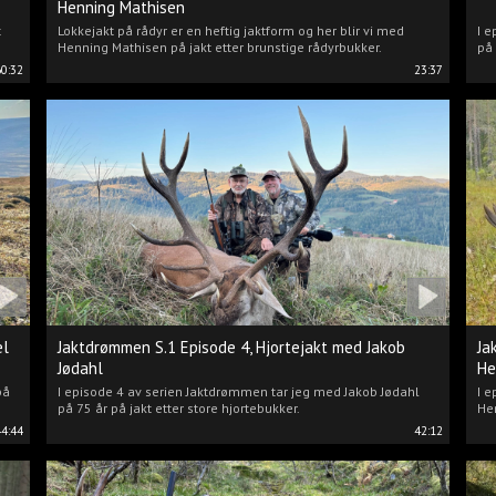
Henning Mathisen
t
Lokkejakt på rådyr er en heftig jaktform og her blir vi med
I e
Henning Mathisen på jakt etter brunstige rådyrbukker.
på 
60:32
23:37
el
Jaktdrømmen S.1 Episode 4, Hjortejakt med Jakob
Ja
Jødahl
He
på
I episode 4 av serien Jaktdrømmen tar jeg med Jakob Jødahl
I e
på 75 år på jakt etter store hjortebukker.
Hen
44:44
42:12