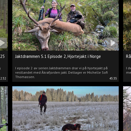
025
Jaktdrømmen S.1 Episode 2, Hjortejakt i Norge
Rå
g
I episode 2 av serien Jaktdrømmen drar vi på hjortejakt på
I d
vestlandet med Åkrafjorden jakt. Deltager er Michelle Sofi
me
Thomassen.
22:32
45:35