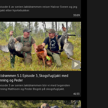
pisode 6 av serien Jaktdrømmen reiser Halvor Sveen og jeg
jakt etter hjortebukker.
35:09
ktdrømmen S.1 Episode 3, Skogsfugljakt med
nning og Peder
pisode 3 av serien Jaktdrømmen blir vi med legenden
ning Mathisen og Peder Bogsti på skogsfugljakt.
41:53