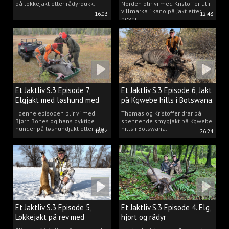
på lokkejakt etter rådyrbukk.
Norden blir vi med Kristoffer ut i
villmarka i kano på jakt etter
16:03
12:48
bever.
Et Jaktliv S.3 Episode 7,
Et Jaktliv S.3 Episode 6, Jakt
Elgjakt med løshund med
på Kgwebe hills i Botswana.
Bjørn Bones.
I denne episoden blir vi med
Thomas og Kristoffer drar på
Bjørn Bones og hans dyktige
spennende smygjakt på Kgwebe
hunder på løshundjakt etter elg.
hills i Botswana.
18:04
26:24
Et Jaktliv S.3 Episode 5,
Et Jaktliv S.3 Episode 4. Elg,
Lokkejakt på rev med
hjort og rådyr
Kristoffer Clausen