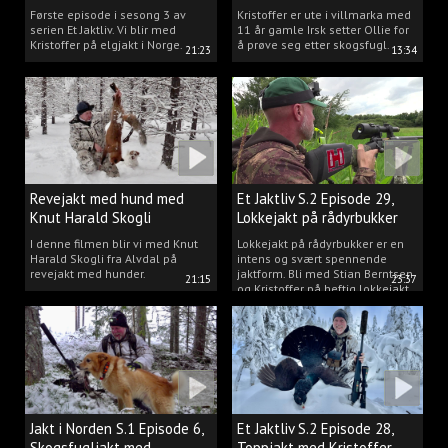
Kristoffer Clausen
hund.
Første episode i sesong 3 av
Kristoffer er ute i villmarka med
serien Et Jaktliv. Vi blir med
11 år gamle Irsk setter Ollie for
Kristoffer på elgjakt i Norge.
å prøve seg etter skogsfugl.
21:23
13:34
Revejakt med hund med
Et Jaktliv S.2 Episode 29,
Knut Harald Skogli
Lokkejakt på rådyrbukker
med Stian og Kristoffer
I denne filmen blir vi med Knut
Lokkejakt på rådyrbukker er en
Harald Skogli fra Alvdal på
intens og svært spennende
revejakt med hunder.
jaktform. Bli med Stian Berntsen
21:15
23:37
og Kristoffer på heftig lokkejakt.
Jakt i Norden S.1 Episode 6,
Et Jaktliv S.2 Episode 28,
Skogsfugljakt med
Toppjakt med Kristoffer