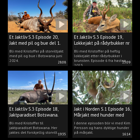
Et Jaktliv S.3 Episode 20,
Et Jaktliv S.3 Episode 19,
Jakt med pil og bue del 1.
Lokkejakt på rådyrbukker nr
6
Bli med Kristoffer på storviltjakt
Bli med Kristoffer på heftig
med pil og bue i Botswana juni
lokkejakt etter rådyrbukker i
2024.
brunsten. Episode 6 fra høsten
28:08
23:09
2023.
Et Jaktliv S.3 Episode 18,
Jakt i Norden S.1 Episode 16,
Jaktparadiset Botswana.
Mårjakt med hunder med
Kim Persson
Bli med Kristoffer til
I denne episoden blir vi med Kim
jaktparadiset Botswana. Her
Persson og hans dyktige hunder
jaktes det forskjellig storvilt.
på mårjakt.
19:35
16:14