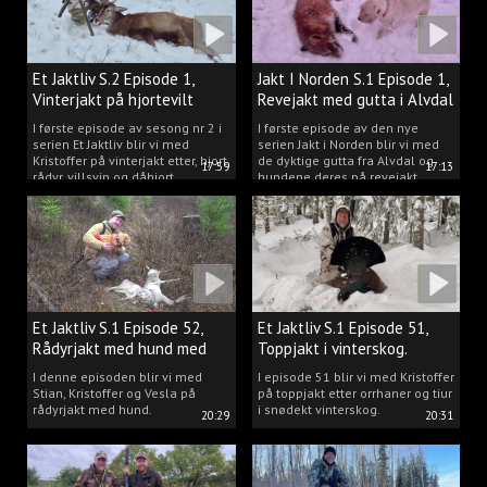
Et Jaktliv S.2 Episode 1,
Jakt I Norden S.1 Episode 1,
Vinterjakt på hjortevilt
Revejakt med gutta i Alvdal
I første episode av sesong nr 2 i
I første episode av den nye
serien Et Jaktliv blir vi med
serien Jakt i Norden blir vi med
Kristoffer på vinterjakt etter, hjort,
de dyktige gutta fra Alvdal og
17:59
17:13
rådyr, villsvin og dåhjort.
hundene deres på revejakt.
Et Jaktliv S.1 Episode 52,
Et Jaktliv S.1 Episode 51,
Rådyrjakt med hund med
Toppjakt i vinterskog.
Stian, Kristoffer og Vesla
I denne episoden blir vi med
I episode 51 blir vi med Kristoffer
Stian, Kristoffer og Vesla på
på toppjakt etter orrhaner og tiur
rådyrjakt med hund.
i snødekt vinterskog.
20:29
20:31