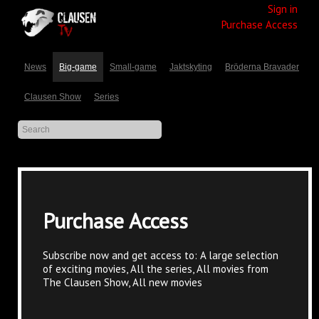
Sign in
Purchase Access
News
Big-game
Small-game
Jaktskyting
Bröderna Bravader
Clausen Show
Series
Purchase Access
Subscribe now and get access to: A large selection
of exciting movies, All the series, All movies from
The Clausen Show, All new movies