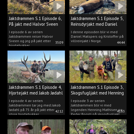
Jaktdrømmen S.1 Episode 6,
Jaktdrømmen S.1 Episode 5,
På jakt med Halvor Sveen
Reinsdyrjakt med Daniel
Matspers.
I episode 6 av serien
I denne episoden blir vi med
Jaktdrømmen reiser Halvor
Daniel Matspers og Kristoffer på
Sveen og jeg på jakt etter
villreinjakt i Norge.
35:09
44:44
hjortebukker.
Jaktdrømmen S.1 Episode 4,
Jaktdrømmen S.1 Episode 3,
Hjortejakt med Jakob Jødahl
Skogsfugljakt med Henning
og Peder
I episode 4 av serien
I episode 3 av serien
Jaktdrømmen tar jeg med Jakob
Jaktdrømmen blir vi med
Jødahl på 75 år på jakt etter
legenden Henning Mathisen og
42:12
41:53
store hjortebukker.
Peder Bogsti på skogsfugljakt.