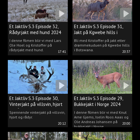
Et Jaktliv S.3 Episode 32,
Et Jaktliv S.3 Episode 31,
Rådyrjakt med hund 2024
Jakt på Kgwebe hills i
Botswana
I denne filmen blir vi med Lars
Bli med Kristoffer på jakt etter
Ole Hoel og Kristoffer på
drømmekuduen på Kgwebe hills
rådyrjakt med hund.
i Botswana.
17:41
20:37
Et Jaktliv S.3 Episode 30,
Et Jaktliv S.3 Episode 29,
Vinterjakt på villsvin, hjort
Bukkejakt i Norge 2024
og rådyr.
Spennende vinterjakt på villsvin,
I denne filmen blir vi med Knut
hjort og rådyr.
Arne Gjems, Iselin Roos Aaas og
Ole Andreas Johansen på
20:12
20:00
bukkejakt i Norge.