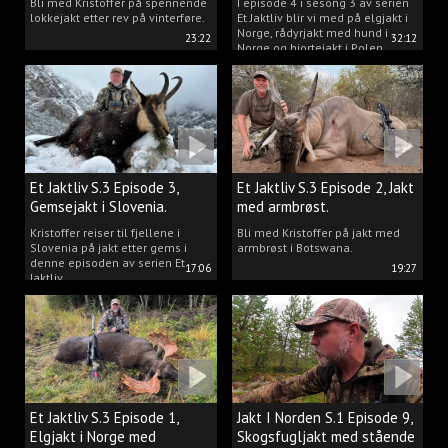
Bli med Kristoffer på spennende
I episode 4 i sesong 3 av serien
lokkejakt etter rev på vinterføre.
Et Jaktliv blir vi med på elgjakt i
Norge, rådyrjakt med hund i
23:22
32:12
Norge og hjortejakt i Polen.
Et Jaktliv S.3 Episode 3,
Et Jaktliv S.3 Episode 2, Jakt
Gemsejakt i Slovenia.
med armbrøst.
Kristoffer reiser til fjellene i
Bli med Kristoffer på jakt med
Slovenia på jakt etter gems i
armbrøst i Botswana.
denne episoden av serien Et
17:06
19:27
Jaktliv.
Et Jaktliv S.3 Episode 1,
Jakt I Norden S.1 Episode 9,
Elgjakt i Norge med
Skogsfugljakt med stående