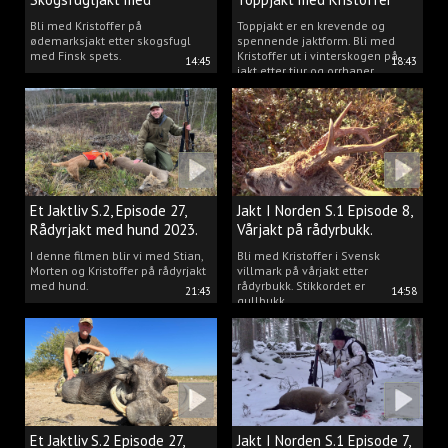
spetshund.
Clausen
Bli med Kristoffer på
Toppjakt er en krevende og
ødemarksjakt etter skogsfugl
spennende jaktform. Bli med
med Finsk spets.
Kristoffer ut i vinterskogen på
14:45
18:43
jakt etter tiur og orrhaner.
Et Jaktliv S.2, Episode 27,
Jakt I Norden S.1 Episode 8,
Rådyrjakt med hund 2023.
Vårjakt på rådyrbukk.
I denne filmen blir vi med Stian,
Bli med Kristoffer i Svensk
Morten og Kristoffer på rådyrjakt
villmark på vårjakt etter
med hund.
rådyrbukk. Stikkordet er
21:43
14:58
gullbukk.
Et Jaktliv S.2 Episode 27,
Jakt I Norden S.1 Episode 7,