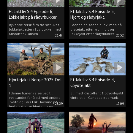
Et Jaktliv S.4 Episode 6,
Et Jaktliv S.4 Episode 5,
Lokkejakt på rådyrbukker
Hjort og rådyrjakt.
2025 Del.1
Rykende fersk film fra sist ukes
I denne episoden blir vi med på
lokkejakt etter rådyrbukker med
brølejakt etter kronhjort og
Kristoffer Clausen.
lokkejakt etter rådyrbukker.
21:47
20:52
Hjortejakt i Norge 2025, Del.
Et Jaktliv S.4 Episode 4,
1
Coyotejakt
I denne filmen reiser jeg til
Bli med Kristoffer på coyoytejakt
vestlandet for å bli med Anders
vinterstid i Canadas ødemark.
Tveito og Lars Erik Hovland på
28:29
17:09
brølejakt etter hjortebukker.