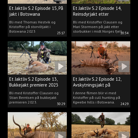
Et Jaktliv S.2 Episode 15, På
Et Jaktliv S.2 Episode 14,
jakt i Botswana
Reinsdyrjakt etter
storbukker.
Bli med Thomas Hestvik og
Bli med Kristoffer Clausen og
Kristoffer på storviltjakt i
Mari Stormoen på jakt etter
Botswana 2023
storbukker i midt Norges fjell.
25:17
20:34
Et Jaktliv S.2 Episode 13,
Et Jaktliv S.2 Episode 12,
Bukkejakt premiere 2023
Avskytningsjakt på
antiloper i Botswana
Bli med Kristoffer Clausen og
I denne filmen blir vi med
Stian Berntsen på bukkejakt
Kristoffer på cull hunting på
premieren 2023.
Kgwebe hills i Botswana.
30:29
24:29