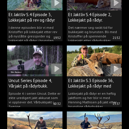
Et Jaktliv S.4 Episode 3,
Et Jaktliv S.4 Episode 2,
Lokkejakt på rev og rådyr
Lokkejakt på rådyr.
2025.
I denne episoden blir vi med
Det nærmer seg raskt tid for
Kristoffer på lokkejakt etter rev
bukkejakt og brunsten. Bli med
på nyslåtte gressjorder og
Kristoffer på spennende
19:52
21:52
lokkejakt på rådyr i brunsten.
lokkejakt etter rådyrbukker.
Uncut Series Episode 4,
Et Jaktliv S.3 Episode 36,
Vårjakt på rådyrbukk.
Lokkejakt på rådyr med
Henning Mathisen
Episode 4 i serien Uncut. Dette er
Lokkejakt på rådyr er en heftig
ekte uredigert jakt akkurat som
jaktform og her blir vi med
vi opplever det. Vårbukkjakt i
Henning Mathisen på jakt etter
60:32
23:37
Sverige.
brunstige rådyrbukker.