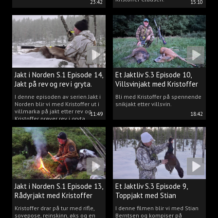
23:42
15:10
Jakt i Norden S.1 Episode 14,
Et Jaktliv S.3 Episode 10,
Jakt på rev og rev i gryta.
Villsvinjakt med Kristoffer
I denne episoden av serien Jakt i
Bli med Kristoffer på spennende
Norden blir vi med Kristoffer ut i
snikjakt etter villsvin.
villmarka på jakt etter rev og
11:49
18:42
Kristoffer prøver rev i gryta.
Jakt i Norden S.1 Episode 13,
Et Jaktliv S.3 Episode 9,
Rådyrjakt med Kristoffer
Toppjakt med Stian
Clausen
Berntsen
Kristoffer drar på tur med rifle,
I denne filmen blir vi med Stian
sovepose, reinskinn, øks og en
Berntsen og kompiser på