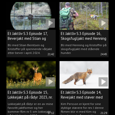
Et Jaktliv S.3 Episode 17,
Et Jaktliv S.3 Episode 16,
Beverjakt med Stian og
Skogsfugljakt med Henning
Kristoffer
Mathisen
Bli med Stian Berntsen og
Bli med Henning og Kristoffer på
Kristoffer på spennende vårjakt
skogsfugljakt med stående
etter bever i april 2024.
hunder.
21:42
24:45
Et Jaktliv S.3 Episode 15,
Et Jaktliv S.3 Episode 14,
Lokkejakt på rådyr 2023, nr.
Revejakt med støver med
5
Kim Persson
Lokkejakt på rådyr er en av mine
Kim Persson er kjent for sine
favoritt jaktformer og her
dyktige støvere for rev. I denne
kommer film nr 5 om lokkejakt
filmen blir vi med Kim og
17:12
21:29