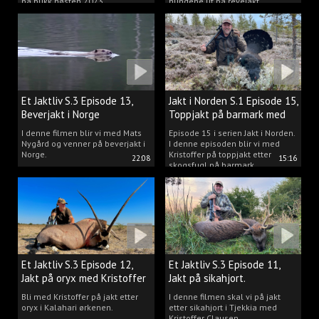
på bukk høsten 2023.
hundene ut på revejakt.
Et Jaktliv S.3 Episode 13,
Jakt i Norden S.1 Episode 15,
Beverjakt i Norge
Toppjakt på barmark med
Kristoffer Clausen
I denne filmen blir vi med Mats
Episode 15 i serien Jakt i Norden.
Nygård og venner på beverjakt i
I denne episoden blir vi med
Norge.
Kristoffer på toppjakt etter
22:08
15:16
skogsfugl på barmark.
Et Jaktliv S.3 Episode 12,
Et Jaktliv S.3 Episode 11,
Jakt på oryx med Kristoffer
Jakt på sikahjort.
Clausen
Bli med Kristoffer på jakt etter
I denne filmen skal vi på jakt
oryx i Kalahari ørkenen.
etter sikahjort i Tjekkia med
Kristoffer Clausen.