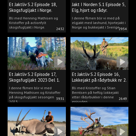
Et Jaktliv S.2 Episode 18,
Jakt I Norden S.1 Episode 5,
Skogsfugljakt i Norge.
Elg, hjort og rådyr.
Bli med Henning Mathisen og
I denne filmen blir vi med på
Kristoffer på actionfylt
elgjakt med løshund, hjortejakt i
skogsfugljakt i Norge.
Norge og bukkejakt i Sverige.
24:32
29:54
Et Jaktliv S.2 Episode 17,
Et Jaktliv S.2 Episode 16,
Skogsfugljakt 2023 Del 1.
Lokkejakt på rådyrbukk nr 2.
I denne filmen blir vi med
Bli med Kristoffer og Stian
Henning Mathisen og Kristoffer
Berntsen på heftig lokkejakt
på skogsfugljakt sesongen
etter rådyrbukker i denne
39:31
26:49
2023.
episoden.