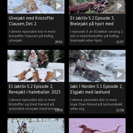
Ulvejakt med Kristoffer
Et Jaktliv S.2 Episode 3,
Clausen, Del 2.
Brølejakt på hjort med
Kristoffer Clausen
I denne episoden blir vi med
I episode 3 av Et Jaktliv sesong 2
Kristoffer Clausen på heftig
blir vi med Kristoffer på heftig
ulvejakt.
brølejakt etter hjort.
20:01
21:57
Et Jaktliv S.2 Episode 2,
Jakt I Norden S.1 Episode 2,
Revejakt i halmballer 2023
Elgjakt med løshund
I denne episoden blir vi med
I denne episoden blir vi med
Kristoffer og Knut Harald på
Inge Olav Murud på løshundjakt
actionfylt revejakt med terriere.
etter elg.
19:58
21:58