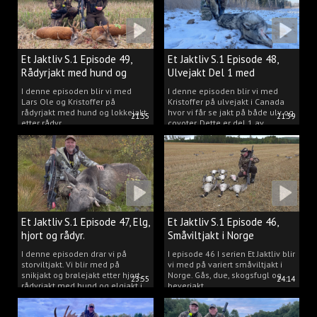
Et Jaktliv S.1 Episode 49,
Et Jaktliv S.1 Episode 48,
Rådyrjakt med hund og
Ulvejakt Del 1 med
lokkejakt.
Kristoffer Clausen.
I denne episoden blir vi med
I denne episoden blir vi med
Lars Ole og Kristoffer på
Kristoffer på ulvejakt i Canada
rådyrjakt med hund og lokkejakt
hvor vi får se jakt på både ulv og
21:55
21:39
etter rådyr.
coyoter. Dette er del 1 av
ulvejakten.
Et Jaktliv S.1 Episode 47, Elg,
Et Jaktliv S.1 Episode 46,
hjort og rådyr.
Småviltjakt i Norge
I denne episoden drar vi på
I episode 46 I serien Et Jaktliv blir
storviltjakt. Vi blir med på
vi med på variert småviltjakt i
snikjakt og brølejakt etter hjort,
Norge. Gås, due, skogsfugl og
23:55
24:14
rådyrjakt med hund og elgjakt i
beverjakt.
Trøndelag.