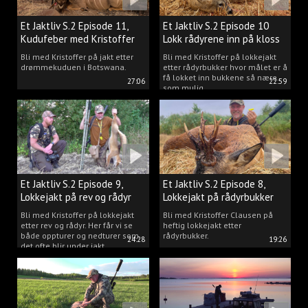
Et Jaktliv S.2 Episode 11,
Et Jaktliv S.2 Episode 10
Kudufeber med Kristoffer
Lokk rådyrene inn på kloss
Clausen
hold.
Bli med Kristoffer på jakt etter
Bli med Kristoffer på lokkejakt
drømmekuduen i Botswana.
etter rådyrbukker hvor målet er å
få lokket inn bukkene så nære
27:06
22:59
som mulig.
Et Jaktliv S.2 Episode 9,
Et Jaktliv S.2 Episode 8,
Lokkejakt på rev og rådyr
Lokkejakt på rådyrbukker
med Kristoffer Clausen
2023 nr. 1
Bli med Kristoffer på lokkejakt
Bli med Kristoffer Clausen på
etter rev og rådyr. Her får vi se
heftig lokkejakt etter
både oppturer og nedturer som
rådyrbukker.
24:28
19:26
det ofte blir under jakt.