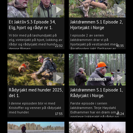
Et Jaktliv S.3 Episode 34,
Jaktdrømmen S.1 Episode 2,
Elg, hjort og rådyr nr 1.
Hjortejakt i Norge
2025
Vi blir med på løshundjakt på
I episode 2 av serien
elg, vinterjakt på hjort, lokking av
Jaktdrømmen drar vi på
rådyr og rådyrjakt med hund i
hjortejakt på vestlandet med
22:32
45:35
denne filmen.
Åkrafjorden jakt. Deltager er
Michelle Sofi Thomassen.
Rådyrjakt med hunder 2025,
Jaktdrømmen S.1 Episode 1,
del 1.
Rådyrjakt i Norge.
I denne episoden blir vi med
Første episode i serien
Kristoffer og venner på rådyrjakt
Jaktdrømmen. Terje Høydahl
med hunder.
Eidhammer har en drøm om å
17:55
45:24
oppleve lokkejakt på rådyr og
målet vårt er å gjøre den
drømmen til virkelighet.