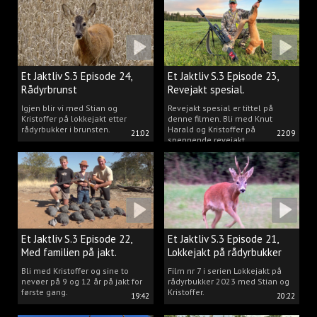
rådyr.
Et Jaktliv S.3 Episode 24,
Et Jaktliv S.3 Episode 23,
Rådyrbrunst
Revejakt spesial.
Igjen blir vi med Stian og
Revejakt spesial er tittel på
Kristoffer på lokkejakt etter
denne filmen. Bli med Knut
rådyrbukker i brunsten.
Harald og Kristoffer på
21:02
22:09
spennende revejakt.
Et Jaktliv S.3 Episode 22,
Et Jaktliv S.3 Episode 21,
Med familien på jakt.
Lokkejakt på rådyrbukker
med Stian og Kristoffer
Bli med Kristoffer og sine to
Film nr 7 i serien Lokkejakt på
nevøer på 9 og 12 år på jakt for
rådyrbukker 2023 med Stian og
første gang.
Kristoffer.
19:42
20:22