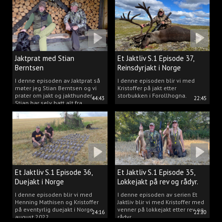
Jaktprat med Stian
Et Jaktliv S.1 Episode 37,
Berntsen
Reinsdyrjakt i Norge
I denne episoden av Jaktprat så
I denne episoden blir vi med
møter jeg Stian Berntsen og vi
Kristoffer på jakt etter
prater om jakt og jakthunder.
storbukken i Forollhogna.
44:43
22:45
Stian har selv hatt alt fra
støvere, til elghunder,
rådyrhunder, spetser, apportører
og stående fuglehunder.
Et Jaktliv S.1 Episode 36,
Et Jaktliv S.1 Episode 35,
Duejakt i Norge
Lokkejakt på rev og rådyr.
I denne episoden blir vi med
I denne episoden av serien Et
Henning Mathisen og Kristoffer
Jaktliv blir vi med Kristoffer med
på eventyrlig duejakt i Norge
venner på lokkejakt etter rev og
24:16
22:20
august 2022.
rådyr.