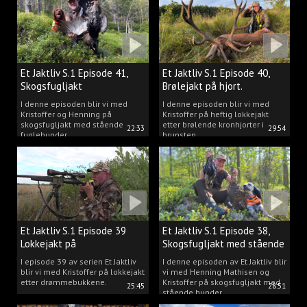
Et Jaktliv S.1 Episode 41,
Et Jaktliv S.1 Episode 40,
Skogsfugljakt
Brølejakt på hjort.
I denne episoden blir vi med
I denne episoden blir vi med
Kristoffer og Henning på
Kristoffer på heftig lokkejakt
skogsfugljakt med stående
etter brølende kronhjorter i
22:33
29:54
fuglehunder.
brunsten.
Et Jaktliv S.1 Episode 39
Et Jaktliv S.1 Episode 38,
Lokkejakt på
Skogsfugljakt med stående
drømmebukkene
hunder.
I episode 39 av serien Et Jaktliv
I denne episoden av Et Jaktliv blir
blir vi med Kristoffer på lokkejakt
vi med Henning Mathisen og
etter drømmebukkene.
Kristoffer på skogsfugljakt med
25:45
28:51
stående hunder.