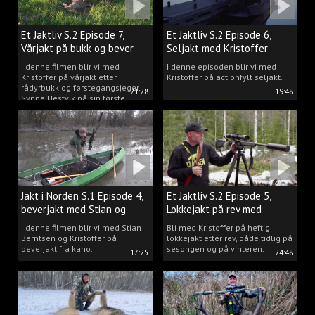
Et Jaktliv S.2 Episode 7,
Et Jaktliv S.2 Episode 6,
Vårjakt på bukk og bever
Seljakt med Kristoffer
Clausen
I denne filmen blir vi med
I denne episoden blir vi med
Kristoffer på vårjakt etter
Kristoffer på actionfylt seljakt.
rådyrbukk og førstegangsjeger
21:28
19:48
Synne Hestvik på sin første
beverjakt.
Jakt i Norden S.1 Episode 4,
Et Jaktliv S.2 Episode 5,
beverjakt med Stian og
Lokkejakt på rev med
Kristoffer
Kristoffer Clausen
I denne filmen blir vi med Stian
Bli med Kristoffer på heftig
Berntsen og Kristoffer på
lokkejakt etter rev, både tidlig på
beverjakt fra kano.
sesongen og på vinteren.
17:25
24:48