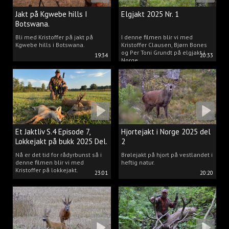
Jakt på Kgwebe hills I
Elgjakt 2025 Nr. 1
Botswana.
Bli med Kristoffer på jakt på
I denne filmen blir vi med
Kgwebe hills i Botswana.
Kristoffer Clausen, Bjørn Bones
og Per Toni Grundt på elgjakt i
19:34
20:33
Norge.
Et Jaktliv S.4 Episode 7,
Hjortejakt i Norge 2025 del
Lokkejakt på bukk 2025 Del.
2
2
Nå er det tid for rådyrbunst så i
Brølejakt på hjort på vestlandet i
denne filmen blir vi med
heftig natur.
Kristoffer på lokkejakt.
23:01
20:20