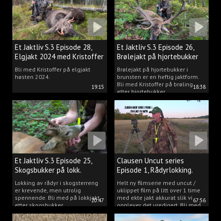
Et Jaktliv S.3 Episode 28,
Et Jaktliv S.3 Episode 26,
Elgjakt 2024 med Kristoffer
Brølejakt på hjortebukker
Clausen
med Kristoffer Clausen
Bli med Kristoffer på elgjakt
Brølejakt på hjortebukker i
høsten 2024.
brunsten er en heftig jaktform.
Bli med Kristoffer på brøling
19:15
18:38
etter hjortebukker.
Et Jaktliv S.3 Episode 25,
Clausen Uncut series
Skogsbukker på lokk.
Episode 1, Rådyrlokking.
Lokking av rådyr i skogsterreng
Helt ny filmserie med uncut /
er krevende, men utrolig
uklippet film på litt over 1 time
spennende. Bli med på lokkjakt
med ekte jakt akkurat slik vi
20:47
67:56
etter skogsbukker.
opplever det uredigert. Bli med
Kristoffer og opplev akkurat det
vi gjør når vi er ute og lokker