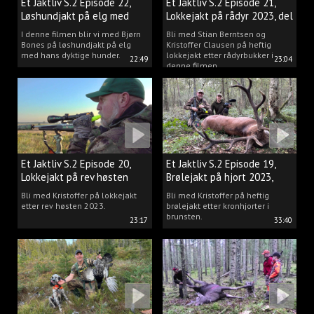
Et Jaktliv S.2 Episode 22,
Et Jaktliv S.2 Episode 21,
Løshundjakt på elg med
Lokkejakt på rådyr 2023, del
Bjørn Bones
3.
I denne filmen blir vi med Bjørn
Bli med Stian Berntsen og
Bones på løshundjakt på elg
Kristoffer Clausen på heftig
med hans dyktige hunder.
lokkejakt etter rådyrbukker i
22:49
23:04
denne filmen.
Et Jaktliv S.2 Episode 20,
Et Jaktliv S.2 Episode 19,
Lokkejakt på rev høsten
Brølejakt på hjort 2023,
2023.
del.1
Bli med Kristoffer på lokkejakt
Bli med Kristoffer på heftig
etter rev høsten 2023.
brølejakt etter kronhjorter i
brunsten.
23:17
33:40