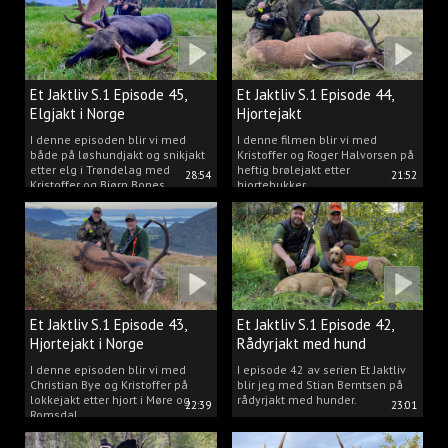
Et Jaktliv S.1 Episode 45,
Et Jaktliv S.1 Episode 44,
Elgjakt i Norge
Hjortejakt
I denne episoden blir vi med
I denne filmen blir vi med
både på løshundjakt og snikjakt
Kristoffer og Roger Halvorsen på
etter elg i Trøndelag med
heftig brølejakt etter
28:54
21:52
Kristoffer og Bjørn Bones
hjortebukker.
Et Jaktliv S.1 Episode 43,
Et Jaktliv S.1 Episode 42,
Hjortejakt i Norge
Rådyrjakt med hund
I denne episoden blir vi med
I episode 42 av serien Et Jaktliv
Christian Bye og Kristoffer på
blir jeg med Stian Berntsen på
lokkejakt etter hjort i Møre og
rådyrjakt med hunder.
22:39
23:01
Romsdal.