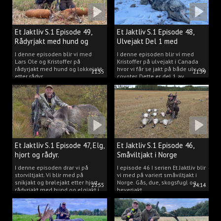
Et Jaktliv S.1 Episode 49,
Et Jaktliv S.1 Episode 48,
Rådyrjakt med hund og
Ulvejakt Del 1 med
lokkejakt.
Kristoffer Clausen.
I denne episoden blir vi med
I denne episoden blir vi med
Lars Ole og Kristoffer på
Kristoffer på ulvejakt i Canada
rådyrjakt med hund og lokkejakt
hvor vi får se jakt på både ulv og
21:55
21:39
etter rådyr.
coyoter. Dette er del 1 av
ulvejakten.
Et Jaktliv S.1 Episode 47, Elg,
Et Jaktliv S.1 Episode 46,
hjort og rådyr.
Småviltjakt i Norge
I denne episoden drar vi på
I episode 46 I serien Et Jaktliv blir
storviltjakt. Vi blir med på
vi med på variert småviltjakt i
snikjakt og brølejakt etter hjort,
Norge. Gås, due, skogsfugl og
23:55
24:14
rådyrjakt med hund og elgjakt i
beverjakt.
Trøndelag.