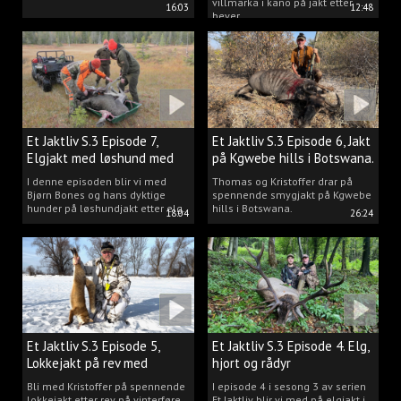
villmarka i kano på jakt etter
16:03
12:48
bever.
Et Jaktliv S.3 Episode 7,
Et Jaktliv S.3 Episode 6, Jakt
Elgjakt med løshund med
på Kgwebe hills i Botswana.
Bjørn Bones.
I denne episoden blir vi med
Thomas og Kristoffer drar på
Bjørn Bones og hans dyktige
spennende smygjakt på Kgwebe
hunder på løshundjakt etter elg.
hills i Botswana.
18:04
26:24
Et Jaktliv S.3 Episode 5,
Et Jaktliv S.3 Episode 4. Elg,
Lokkejakt på rev med
hjort og rådyr
Kristoffer Clausen
Bli med Kristoffer på spennende
I episode 4 i sesong 3 av serien
lokkejakt etter rev på vinterføre.
Et Jaktliv blir vi med på elgjakt i