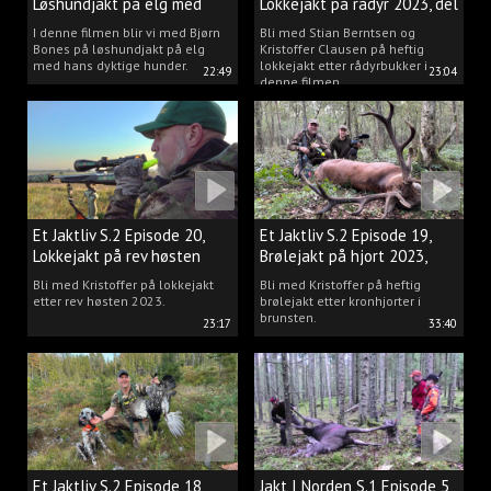
Løshundjakt på elg med
Lokkejakt på rådyr 2023, del
Bjørn Bones
3.
I denne filmen blir vi med Bjørn
Bli med Stian Berntsen og
Bones på løshundjakt på elg
Kristoffer Clausen på heftig
med hans dyktige hunder.
lokkejakt etter rådyrbukker i
22:49
23:04
denne filmen.
Et Jaktliv S.2 Episode 20,
Et Jaktliv S.2 Episode 19,
Lokkejakt på rev høsten
Brølejakt på hjort 2023,
2023.
del.1
Bli med Kristoffer på lokkejakt
Bli med Kristoffer på heftig
etter rev høsten 2023.
brølejakt etter kronhjorter i
brunsten.
23:17
33:40
Et Jaktliv S.2 Episode 18,
Jakt I Norden S.1 Episode 5,