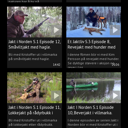
naturen har å by på.
Jakt i Norden S.1 Episode 12,
Et Jaktliv S.3 Episode 8,
Småviltjakt med hagle.
Revejakt med hunder med
Kim Persson.
Bli med Kristoffer ut i villmarka
I denne filmen blir vi med Kim
på småviltjakt med hagle.
Persson på revejakt med hunder.
Se dyktige støvere i aksjon og
14:42
21:06
rever i los.
Jakt i Norden S.1 Episode 11,
Jakt I Norden S.1 Episode
Lokkejakt på rådyrbukk i
10, Beverjakt i villmarka.
villmarka.
Bli med Kristoffer ut i villmarka
I denne episoden av serien Jakt i
på lokkejakt etter rådyrbukk.
Norden blir vi med Kristoffer ut i