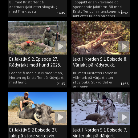
Bli med Kristoffer på
Toppjakt er en krevende og
ødemarksjakt etter skogsfugl
spennende jaktform. Bli med
med Finsk spets.
Kristoffer ut i vinterskogen på
14:45
18:43
jakt etter tiur og orrhaner.
Et Jaktliv S.2, Episode 27,
Jakt I Norden S.1 Episode 8,
Rådyrjakt med hund 2023.
Vårjakt på rådyrbukk.
I denne filmen blir vi med Stian,
Bli med Kristoffer i Svensk
Morten og Kristoffer på rådyrjakt
villmark på vårjakt etter
med hund.
rådyrbukk. Stikkordet er
21:43
14:58
gullbukk.
Et Jaktliv S.2 Episode 27,
Jakt I Norden S.1 Episode 7,
Jakt på store vortesvin.
vinterjakt på dåhjort.