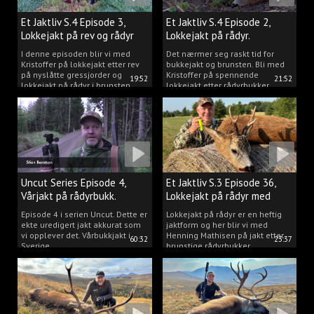
Et Jaktliv S.4 Episode 3,
Et Jaktliv S.4 Episode 2,
Lokkejakt på rev og rådyr
Lokkejakt på rådyr.
2025.
I denne episoden blir vi med
Det nærmer seg raskt tid for
Kristoffer på lokkejakt etter rev
bukkejakt og brunsten. Bli med
på nyslåtte gressjorder og
Kristoffer på spennende
19:52
21:52
lokkejakt på rådyr i brunsten.
lokkejakt etter rådyrbukker.
Uncut Series Episode 4,
Et Jaktliv S.3 Episode 36,
Vårjakt på rådyrbukk.
Lokkejakt på rådyr med
Henning Mathisen
Episode 4 i serien Uncut. Dette er
Lokkejakt på rådyr er en heftig
ekte uredigert jakt akkurat som
jaktform og her blir vi med
vi opplever det. Vårbukkjakt i
Henning Mathisen på jakt etter
60:32
23:37
Sverige.
brunstige rådyrbukker.