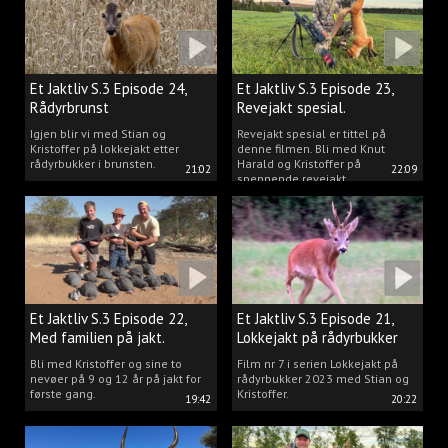
Et Jaktliv S.3 Episode 24,
Et Jaktliv S.3 Episode 23,
Rådyrbrunst
Revejakt spesial.
Igjen blir vi med Stian og
Revejakt spesial er tittel på
Kristoffer på lokkejakt etter
denne filmen. Bli med Knut
rådyrbukker i brunsten.
Harald og Kristoffer på
21:02
22:09
spennende revejakt.
Et Jaktliv S.3 Episode 22,
Et Jaktliv S.3 Episode 21,
Med familien på jakt.
Lokkejakt på rådyrbukker
med Stian og Kristoffer
Bli med Kristoffer og sine to
Film nr 7 i serien Lokkejakt på
nevøer på 9 og 12 år på jakt for
rådyrbukker 2023 med Stian og
første gang.
Kristoffer.
19:42
20:22