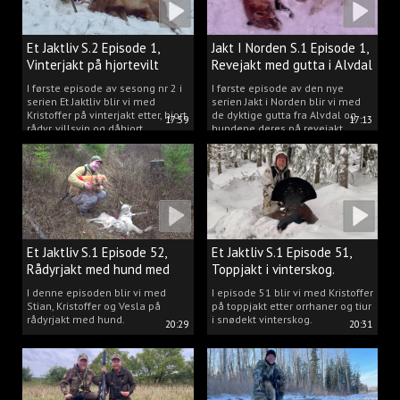
Et Jaktliv S.2 Episode 1,
Jakt I Norden S.1 Episode 1,
Vinterjakt på hjortevilt
Revejakt med gutta i Alvdal
I første episode av sesong nr 2 i
I første episode av den nye
serien Et Jaktliv blir vi med
serien Jakt i Norden blir vi med
Kristoffer på vinterjakt etter, hjort,
de dyktige gutta fra Alvdal og
17:59
17:13
rådyr, villsvin og dåhjort.
hundene deres på revejakt.
Et Jaktliv S.1 Episode 52,
Et Jaktliv S.1 Episode 51,
Rådyrjakt med hund med
Toppjakt i vinterskog.
Stian, Kristoffer og Vesla
I denne episoden blir vi med
I episode 51 blir vi med Kristoffer
Stian, Kristoffer og Vesla på
på toppjakt etter orrhaner og tiur
rådyrjakt med hund.
i snødekt vinterskog.
20:29
20:31