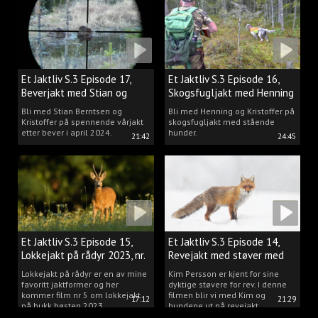
Et Jaktliv S.3 Episode 17,
Et Jaktliv S.3 Episode 16,
Beverjakt med Stian og
Skogsfugljakt med Henning
Kristoffer
Mathisen
Bli med Stian Berntsen og
Bli med Henning og Kristoffer på
Kristoffer på spennende vårjakt
skogsfugljakt med stående
etter bever i april 2024.
hunder.
21:42
24:45
Et Jaktliv S.3 Episode 15,
Et Jaktliv S.3 Episode 14,
Lokkejakt på rådyr 2023, nr.
Revejakt med støver med
5
Kim Persson
Lokkejakt på rådyr er en av mine
Kim Persson er kjent for sine
favoritt jaktformer og her
dyktige støvere for rev. I denne
kommer film nr 5 om lokkejakt
filmen blir vi med Kim og
17:12
21:29
på bukk høsten 2023.
hundene ut på revejakt.