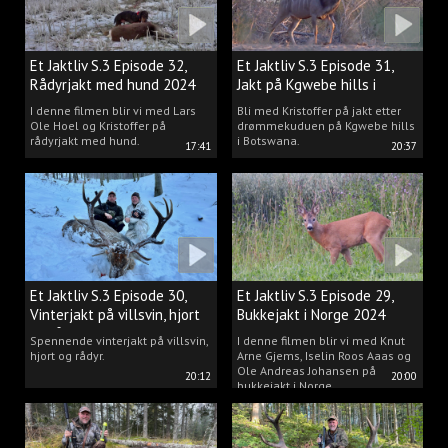
Et Jaktliv S.3 Episode 32,
Et Jaktliv S.3 Episode 31,
Rådyrjakt med hund 2024
Jakt på Kgwebe hills i
Botswana
I denne filmen blir vi med Lars
Bli med Kristoffer på jakt etter
Ole Hoel og Kristoffer på
drømmekuduen på Kgwebe hills
rådyrjakt med hund.
i Botswana.
17:41
20:37
Et Jaktliv S.3 Episode 30,
Et Jaktliv S.3 Episode 29,
Vinterjakt på villsvin, hjort
Bukkejakt i Norge 2024
og rådyr.
Spennende vinterjakt på villsvin,
I denne filmen blir vi med Knut
hjort og rådyr.
Arne Gjems, Iselin Roos Aaas og
Ole Andreas Johansen på
20:12
20:00
bukkejakt i Norge.