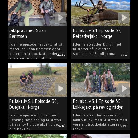
Jaktprat med Stian
Et Jaktliv S.1 Episode 37,
Berntsen
Reinsdyrjakt i Norge
I denne episoden av Jaktprat så
I denne episoden blir vi med
møter jeg Stian Berntsen og vi
Kristoffer på jakt etter
prater om jakt og jakthunder.
storbukken i Forollhogna.
44:43
22:45
Stian har selv hatt alt fra
støvere, til elghunder,
rådyrhunder, spetser, apportører
og stående fuglehunder.
Et Jaktliv S.1 Episode 36,
Et Jaktliv S.1 Episode 35,
Duejakt i Norge
Lokkejakt på rev og rådyr.
I denne episoden blir vi med
I denne episoden av serien Et
Henning Mathisen og Kristoffer
Jaktliv blir vi med Kristoffer med
på eventyrlig duejakt i Norge
venner på lokkejakt etter rev og
24:16
22:20
august 2022.
rådyr.