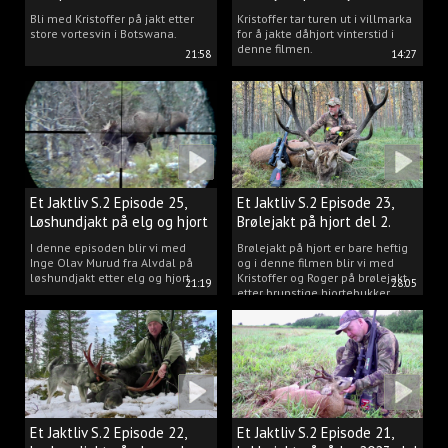
Bli med Kristoffer på jakt etter
Kristoffer tar turen ut i villmarka
store vortesvin i Botswana.
for å jakte dåhjort vinterstid i
denne filmen.
21:58
14:27
Et Jaktliv S.2 Episode 25,
Et Jaktliv S.2 Episode 23,
Løshundjakt på elg og hjort
Brølejakt på hjort del 2.
i Norge.
I denne episoden blir vi med
Brølejakt på hjort er bare heftig
Inge Olav Murud fra Alvdal på
og i denne filmen blir vi med
løshundjakt etter elg og hjort.
Kristoffer og Roger på brølejakt
21:19
28:05
etter brunstige hjortebukker.
Et Jaktliv S.2 Episode 22,
Et Jaktliv S.2 Episode 21,