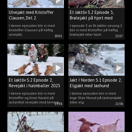
Ulvejakt med Kristoffer
Et Jaktliv S.2 Episode 3,
Clausen, Del 2.
Brølejakt på hjort med
Kristoffer Clausen
I denne episoden blir vi med
I episode 3 av Et Jaktliv sesong 2
Kristoffer Clausen på heftig
blir vi med Kristoffer på heftig
ulvejakt.
brølejakt etter hjort.
20:01
21:57
Et Jaktliv S.2 Episode 2,
Jakt I Norden S.1 Episode 2,
Revejakt i halmballer 2023
Elgjakt med løshund
I denne episoden blir vi med
I denne episoden blir vi med
Kristoffer og Knut Harald på
Inge Olav Murud på løshundjakt
actionfylt revejakt med terriere.
etter elg.
19:58
21:58