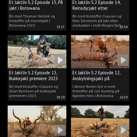
Et Jaktliv S.2 Episode 15, På
Et Jaktliv S.2 Episode 14,
jakt i Botswana
Reinsdyrjakt etter
storbukker.
Bli med Thomas Hestvik og
Bli med Kristoffer Clausen og
Kristoffer på storviltjakt i
Mari Stormoen på jakt etter
Botswana 2023
storbukker i midt Norges fjell.
25:17
20:34
Et Jaktliv S.2 Episode 13,
Et Jaktliv S.2 Episode 12,
Bukkejakt premiere 2023
Avskytningsjakt på
antiloper i Botswana
Bli med Kristoffer Clausen og
I denne filmen blir vi med
Stian Berntsen på bukkejakt
Kristoffer på cull hunting på
premieren 2023.
Kgwebe hills i Botswana.
30:29
24:29