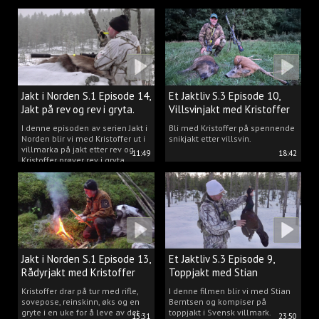
Jakt i Norden S.1 Episode 14,
Et Jaktliv S.3 Episode 10,
Jakt på rev og rev i gryta.
Villsvinjakt med Kristoffer
I denne episoden av serien Jakt i
Bli med Kristoffer på spennende
Norden blir vi med Kristoffer ut i
snikjakt etter villsvin.
villmarka på jakt etter rev og
11:49
18:42
Kristoffer prøver rev i gryta.
Jakt i Norden S.1 Episode 13,
Et Jaktliv S.3 Episode 9,
Rådyrjakt med Kristoffer
Toppjakt med Stian
Clausen
Berntsen
Kristoffer drar på tur med rifle,
I denne filmen blir vi med Stian
sovepose, reinskinn, øks og en
Berntsen og kompiser på
gryte i en uke for å leve av det
toppjakt i Svensk villmark.
15:31
23:50