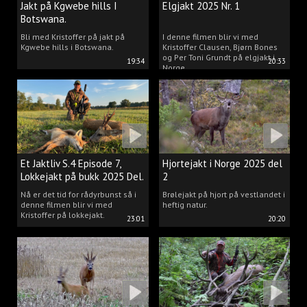
Jakt på Kgwebe hills I
Elgjakt 2025 Nr. 1
Botswana.
Bli med Kristoffer på jakt på
I denne filmen blir vi med
Kgwebe hills i Botswana.
Kristoffer Clausen, Bjørn Bones
og Per Toni Grundt på elgjakt i
19:34
20:33
Norge.
Et Jaktliv S.4 Episode 7,
Hjortejakt i Norge 2025 del
Lokkejakt på bukk 2025 Del.
2
2
Nå er det tid for rådyrbunst så i
Brølejakt på hjort på vestlandet i
denne filmen blir vi med
heftig natur.
Kristoffer på lokkejakt.
23:01
20:20