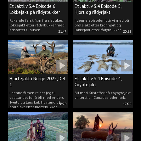
Et Jaktliv S.4 Episode 6,
Et Jaktliv S.4 Episode 5,
Lokkejakt på rådyrbukker
Hjort og rådyrjakt.
2025 Del.1
Rykende fersk film fra sist ukes
I denne episoden blir vi med på
lokkejakt etter rådyrbukker med
brølejakt etter kronhjort og
Kristoffer Clausen.
lokkejakt etter rådyrbukker.
21:47
20:52
Hjortejakt i Norge 2025, Del.
Et Jaktliv S.4 Episode 4,
1
Coyotejakt
I denne filmen reiser jeg til
Bli med Kristoffer på coyoytejakt
vestlandet for å bli med Anders
vinterstid i Canadas ødemark.
Tveito og Lars Erik Hovland på
28:29
17:09
brølejakt etter hjortebukker.