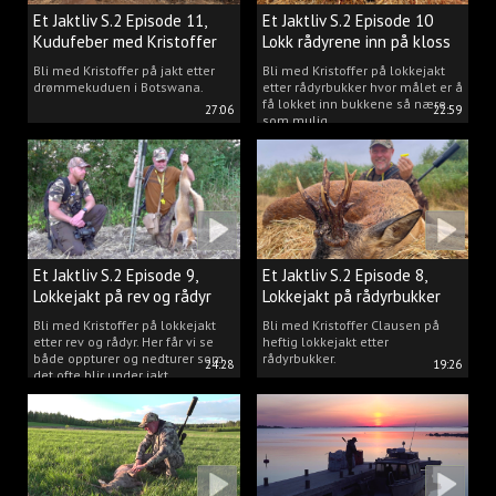
Et Jaktliv S.2 Episode 11,
Et Jaktliv S.2 Episode 10
Kudufeber med Kristoffer
Lokk rådyrene inn på kloss
Clausen
hold.
Bli med Kristoffer på jakt etter
Bli med Kristoffer på lokkejakt
drømmekuduen i Botswana.
etter rådyrbukker hvor målet er å
få lokket inn bukkene så nære
27:06
22:59
som mulig.
Et Jaktliv S.2 Episode 9,
Et Jaktliv S.2 Episode 8,
Lokkejakt på rev og rådyr
Lokkejakt på rådyrbukker
med Kristoffer Clausen
2023 nr. 1
Bli med Kristoffer på lokkejakt
Bli med Kristoffer Clausen på
etter rev og rådyr. Her får vi se
heftig lokkejakt etter
både oppturer og nedturer som
rådyrbukker.
24:28
19:26
det ofte blir under jakt.