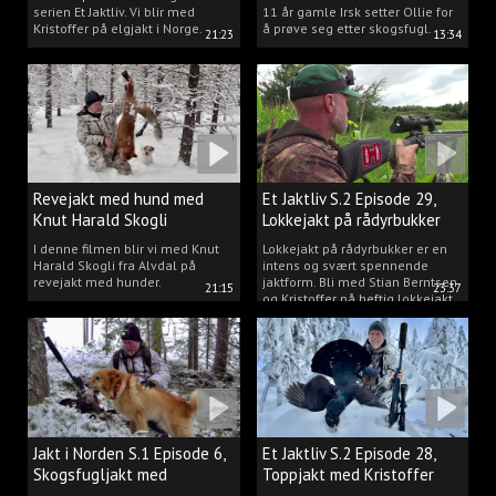
serien Et Jaktliv. Vi blir med
11 år gamle Irsk setter Ollie for
Kristoffer på elgjakt i Norge.
å prøve seg etter skogsfugl.
21:23
13:34
Revejakt med hund med
Et Jaktliv S.2 Episode 29,
Knut Harald Skogli
Lokkejakt på rådyrbukker
med Stian og Kristoffer
I denne filmen blir vi med Knut
Lokkejakt på rådyrbukker er en
Harald Skogli fra Alvdal på
intens og svært spennende
revejakt med hunder.
jaktform. Bli med Stian Berntsen
21:15
23:37
og Kristoffer på heftig lokkejakt.
Jakt i Norden S.1 Episode 6,
Et Jaktliv S.2 Episode 28,
Skogsfugljakt med
Toppjakt med Kristoffer
spetshund.
Clausen