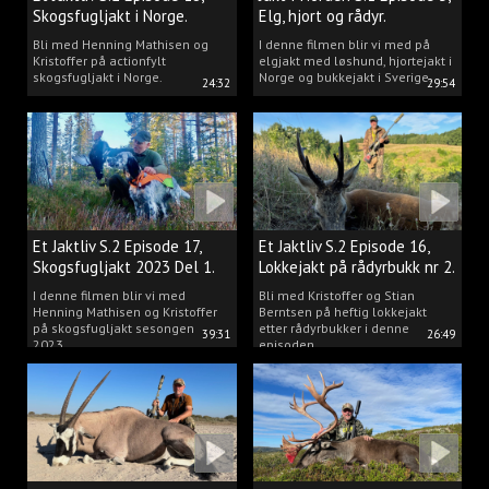
Skogsfugljakt i Norge.
Elg, hjort og rådyr.
Bli med Henning Mathisen og
I denne filmen blir vi med på
Kristoffer på actionfylt
elgjakt med løshund, hjortejakt i
skogsfugljakt i Norge.
Norge og bukkejakt i Sverige.
24:32
29:54
Et Jaktliv S.2 Episode 17,
Et Jaktliv S.2 Episode 16,
Skogsfugljakt 2023 Del 1.
Lokkejakt på rådyrbukk nr 2.
I denne filmen blir vi med
Bli med Kristoffer og Stian
Henning Mathisen og Kristoffer
Berntsen på heftig lokkejakt
på skogsfugljakt sesongen
etter rådyrbukker i denne
39:31
26:49
2023.
episoden.