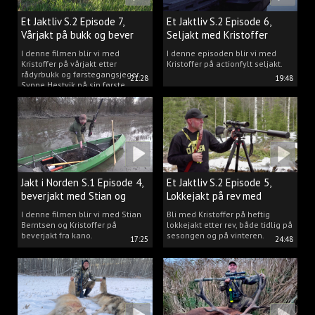
Et Jaktliv S.2 Episode 7,
Et Jaktliv S.2 Episode 6,
Vårjakt på bukk og bever
Seljakt med Kristoffer
Clausen
I denne filmen blir vi med
I denne episoden blir vi med
Kristoffer på vårjakt etter
Kristoffer på actionfylt seljakt.
rådyrbukk og førstegangsjeger
21:28
19:48
Synne Hestvik på sin første
beverjakt.
Jakt i Norden S.1 Episode 4,
Et Jaktliv S.2 Episode 5,
beverjakt med Stian og
Lokkejakt på rev med
Kristoffer
Kristoffer Clausen
I denne filmen blir vi med Stian
Bli med Kristoffer på heftig
Berntsen og Kristoffer på
lokkejakt etter rev, både tidlig på
beverjakt fra kano.
sesongen og på vinteren.
17:25
24:48