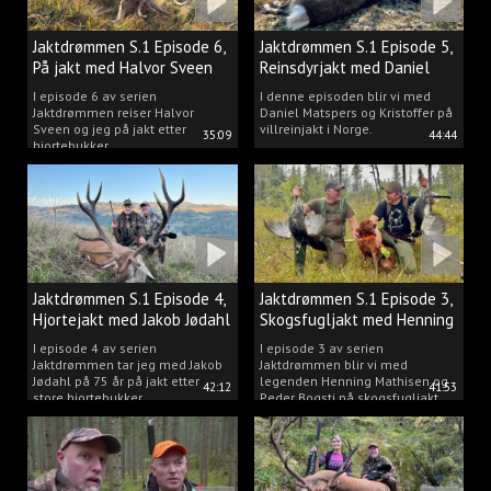
Jaktdrømmen S.1 Episode 6,
Jaktdrømmen S.1 Episode 5,
På jakt med Halvor Sveen
Reinsdyrjakt med Daniel
Matspers.
I episode 6 av serien
I denne episoden blir vi med
Jaktdrømmen reiser Halvor
Daniel Matspers og Kristoffer på
Sveen og jeg på jakt etter
villreinjakt i Norge.
35:09
44:44
hjortebukker.
Jaktdrømmen S.1 Episode 4,
Jaktdrømmen S.1 Episode 3,
Hjortejakt med Jakob Jødahl
Skogsfugljakt med Henning
og Peder
I episode 4 av serien
I episode 3 av serien
Jaktdrømmen tar jeg med Jakob
Jaktdrømmen blir vi med
Jødahl på 75 år på jakt etter
legenden Henning Mathisen og
42:12
41:53
store hjortebukker.
Peder Bogsti på skogsfugljakt.