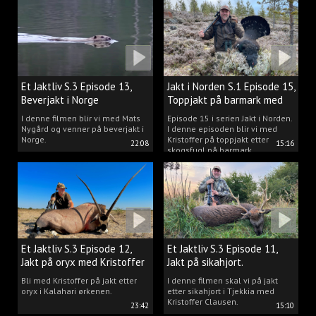
Et Jaktliv S.3 Episode 13,
Jakt i Norden S.1 Episode 15,
Beverjakt i Norge
Toppjakt på barmark med
Kristoffer Clausen
I denne filmen blir vi med Mats
Episode 15 i serien Jakt i Norden.
Nygård og venner på beverjakt i
I denne episoden blir vi med
Norge.
Kristoffer på toppjakt etter
22:08
15:16
skogsfugl på barmark.
Et Jaktliv S.3 Episode 12,
Et Jaktliv S.3 Episode 11,
Jakt på oryx med Kristoffer
Jakt på sikahjort.
Clausen
Bli med Kristoffer på jakt etter
I denne filmen skal vi på jakt
oryx i Kalahari ørkenen.
etter sikahjort i Tjekkia med
Kristoffer Clausen.
23:42
15:10