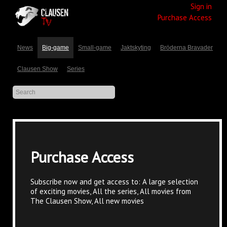
Sign in
Purchase Access
News
Big-game
Small-game
Jaktskyting
Bröderna Bravader
Clausen Show
Series
Purchase Access
Subscribe now and get access to: A large selection
of exciting movies, All the series, All movies from
The Clausen Show, All new movies