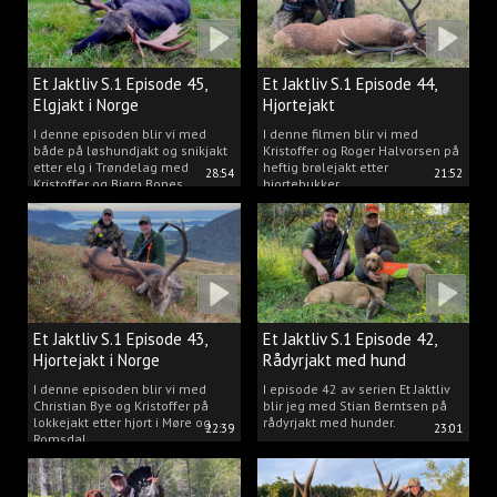
Et Jaktliv S.1 Episode 45,
Et Jaktliv S.1 Episode 44,
Elgjakt i Norge
Hjortejakt
I denne episoden blir vi med
I denne filmen blir vi med
både på løshundjakt og snikjakt
Kristoffer og Roger Halvorsen på
etter elg i Trøndelag med
heftig brølejakt etter
28:54
21:52
Kristoffer og Bjørn Bones
hjortebukker.
Et Jaktliv S.1 Episode 43,
Et Jaktliv S.1 Episode 42,
Hjortejakt i Norge
Rådyrjakt med hund
I denne episoden blir vi med
I episode 42 av serien Et Jaktliv
Christian Bye og Kristoffer på
blir jeg med Stian Berntsen på
lokkejakt etter hjort i Møre og
rådyrjakt med hunder.
22:39
23:01
Romsdal.