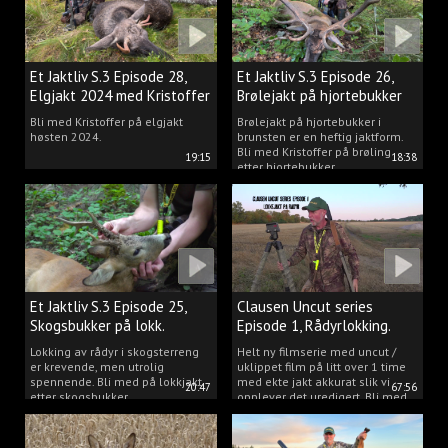
Et Jaktliv S.3 Episode 28,
Et Jaktliv S.3 Episode 26,
Elgjakt 2024 med Kristoffer
Brølejakt på hjortebukker
Clausen
med Kristoffer Clausen
Bli med Kristoffer på elgjakt
Brølejakt på hjortebukker i
høsten 2024.
brunsten er en heftig jaktform.
Bli med Kristoffer på brøling
19:15
18:38
etter hjortebukker.
Et Jaktliv S.3 Episode 25,
Clausen Uncut series
Skogsbukker på lokk.
Episode 1, Rådyrlokking.
Lokking av rådyr i skogsterreng
Helt ny filmserie med uncut /
er krevende, men utrolig
uklippet film på litt over 1 time
spennende. Bli med på lokkjakt
med ekte jakt akkurat slik vi
20:47
67:56
etter skogsbukker.
opplever det uredigert. Bli med
Kristoffer og opplev akkurat det
vi gjør når vi er ute og lokker
rådyr.