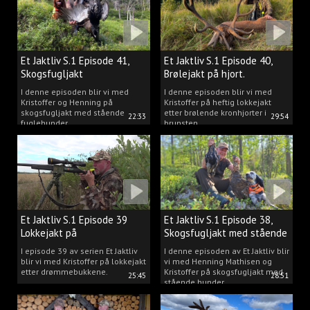
Et Jaktliv S.1 Episode 41,
Et Jaktliv S.1 Episode 40,
Skogsfugljakt
Brølejakt på hjort.
I denne episoden blir vi med
I denne episoden blir vi med
Kristoffer og Henning på
Kristoffer på heftig lokkejakt
skogsfugljakt med stående
etter brølende kronhjorter i
22:33
29:54
fuglehunder.
brunsten.
Et Jaktliv S.1 Episode 39
Et Jaktliv S.1 Episode 38,
Lokkejakt på
Skogsfugljakt med stående
drømmebukkene
hunder.
I episode 39 av serien Et Jaktliv
I denne episoden av Et Jaktliv blir
blir vi med Kristoffer på lokkejakt
vi med Henning Mathisen og
etter drømmebukkene.
Kristoffer på skogsfugljakt med
25:45
28:51
stående hunder.