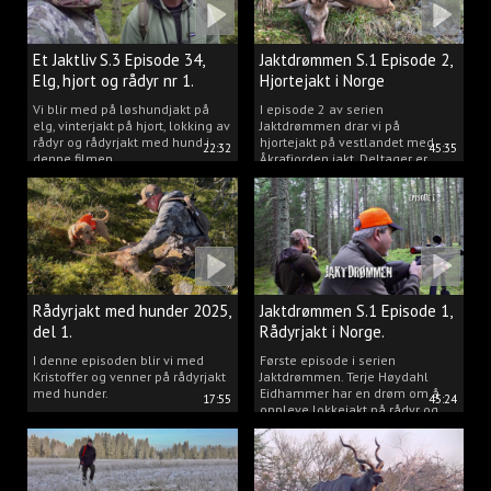
Et Jaktliv S.3 Episode 34,
Jaktdrømmen S.1 Episode 2,
Elg, hjort og rådyr nr 1.
Hjortejakt i Norge
2025
Vi blir med på løshundjakt på
I episode 2 av serien
elg, vinterjakt på hjort, lokking av
Jaktdrømmen drar vi på
rådyr og rådyrjakt med hund i
hjortejakt på vestlandet med
22:32
45:35
denne filmen.
Åkrafjorden jakt. Deltager er
Michelle Sofi Thomassen.
Rådyrjakt med hunder 2025,
Jaktdrømmen S.1 Episode 1,
del 1.
Rådyrjakt i Norge.
I denne episoden blir vi med
Første episode i serien
Kristoffer og venner på rådyrjakt
Jaktdrømmen. Terje Høydahl
med hunder.
Eidhammer har en drøm om å
17:55
45:24
oppleve lokkejakt på rådyr og
målet vårt er å gjøre den
drømmen til virkelighet.