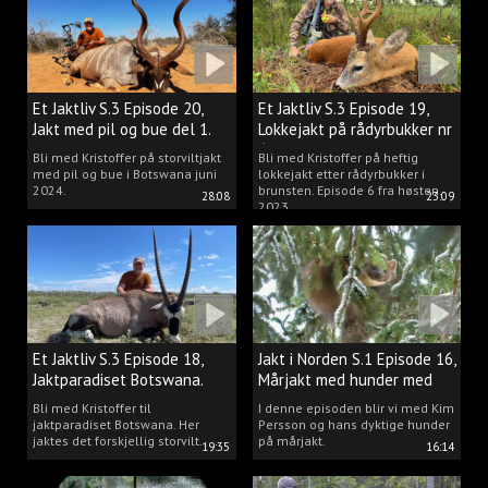
Et Jaktliv S.3 Episode 20,
Et Jaktliv S.3 Episode 19,
Jakt med pil og bue del 1.
Lokkejakt på rådyrbukker nr
6
Bli med Kristoffer på storviltjakt
Bli med Kristoffer på heftig
med pil og bue i Botswana juni
lokkejakt etter rådyrbukker i
2024.
brunsten. Episode 6 fra høsten
28:08
23:09
2023.
Et Jaktliv S.3 Episode 18,
Jakt i Norden S.1 Episode 16,
Jaktparadiset Botswana.
Mårjakt med hunder med
Kim Persson
Bli med Kristoffer til
I denne episoden blir vi med Kim
jaktparadiset Botswana. Her
Persson og hans dyktige hunder
jaktes det forskjellig storvilt.
på mårjakt.
19:35
16:14