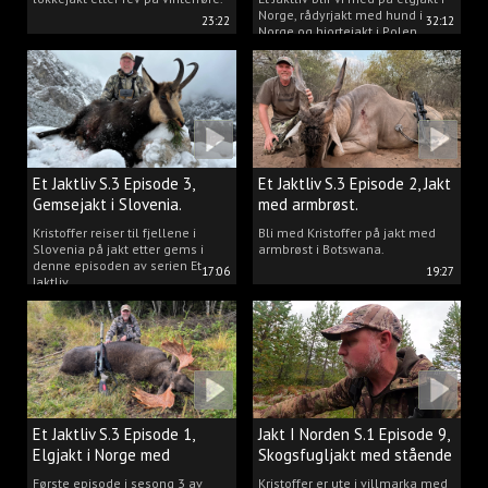
Norge, rådyrjakt med hund i
23:22
32:12
Norge og hjortejakt i Polen.
Et Jaktliv S.3 Episode 3,
Et Jaktliv S.3 Episode 2, Jakt
Gemsejakt i Slovenia.
med armbrøst.
Kristoffer reiser til fjellene i
Bli med Kristoffer på jakt med
Slovenia på jakt etter gems i
armbrøst i Botswana.
denne episoden av serien Et
17:06
19:27
Jaktliv.
Et Jaktliv S.3 Episode 1,
Jakt I Norden S.1 Episode 9,
Elgjakt i Norge med
Skogsfugljakt med stående
Kristoffer Clausen
hund.
Første episode i sesong 3 av
Kristoffer er ute i villmarka med