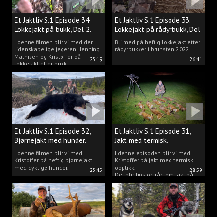
Et Jaktliv S.1 Episode 34
Et Jaktliv S.1 Episode 33.
Lokkejakt på bukk, Del 2.
Lokkejakt på rådyrbukk, Del
1.
I denne filmen blir vi med den
Bli med på heftig lokkejakt etter
lidenskapelige jegeren Henning
rådyrbukker i brunsten 2022.
Mathisen og Kristoffer på
23:19
26:41
lokkejakt etter bukk.
Et Jaktliv S.1 Episode 32,
Et Jaktliv S.1 Episode 31,
Bjørnejakt med hunder.
Jakt med termisk.
I denne filmen blir vi med
I denne episoden blir vi med
Kristoffer på heftig bjørnejakt
Kristoffer på jakt med termisk
med dyktige hunder.
opptikk.
23:45
28:59
Det blir tips og råd om jakt på
både rev, villsvin og hjort og
masse jakt.