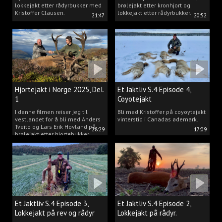
lokkejakt etter rådyrbukker med
brølejakt etter kronhjort og
Kristoffer Clausen.
lokkejakt etter rådyrbukker.
21:47
20:52
Hjortejakt i Norge 2025, Del.
Et Jaktliv S.4 Episode 4,
1
Coyotejakt
I denne filmen reiser jeg til
Bli med Kristoffer på coyoytejakt
vestlandet for å bli med Anders
vinterstid i Canadas ødemark.
Tveito og Lars Erik Hovland på
28:29
17:09
brølejakt etter hjortebukker.
Et Jaktliv S.4 Episode 3,
Et Jaktliv S.4 Episode 2,
Lokkejakt på rev og rådyr
Lokkejakt på rådyr.