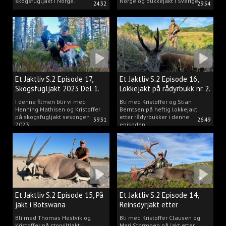
skogsfugljakt i Norge.
Norge og bukkejakt i Sverige.
24:32
29:54
Et Jaktliv S.2 Episode 17,
Et Jaktliv S.2 Episode 16,
Skogsfugljakt 2023 Del 1.
Lokkejakt på rådyrbukk nr 2.
I denne filmen blir vi med
Bli med Kristoffer og Stian
Henning Mathisen og Kristoffer
Berntsen på heftig lokkejakt
på skogsfugljakt sesongen
etter rådyrbukker i denne
39:31
26:49
2023.
episoden.
Et Jaktliv S.2 Episode 15, På
Et Jaktliv S.2 Episode 14,
jakt i Botswana
Reinsdyrjakt etter
storbukker.
Bli med Thomas Hestvik og
Bli med Kristoffer Clausen og
Kristoffer på storviltjakt i
Mari Stormoen på jakt etter