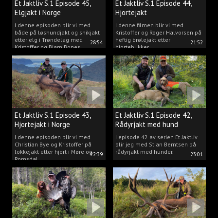
Et Jaktliv S.1 Episode 45,
Et Jaktliv S.1 Episode 44,
Elgjakt i Norge
Hjortejakt
I denne episoden blir vi med
I denne filmen blir vi med
både på løshundjakt og snikjakt
Kristoffer og Roger Halvorsen på
etter elg i Trøndelag med
heftig brølejakt etter
28:54
21:52
Kristoffer og Bjørn Bones
hjortebukker.
Et Jaktliv S.1 Episode 43,
Et Jaktliv S.1 Episode 42,
Hjortejakt i Norge
Rådyrjakt med hund
I denne episoden blir vi med
I episode 42 av serien Et Jaktliv
Christian Bye og Kristoffer på
blir jeg med Stian Berntsen på
lokkejakt etter hjort i Møre og
rådyrjakt med hunder.
22:39
23:01
Romsdal.