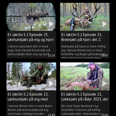
Et Jaktliv S.2 Episode 25,
Et Jaktliv S.2 Episode 23,
Løshundjakt på elg og hjort
Brølejakt på hjort del 2.
i Norge.
I denne episoden blir vi med
Brølejakt på hjort er bare heftig
Inge Olav Murud fra Alvdal på
og i denne filmen blir vi med
løshundjakt etter elg og hjort.
Kristoffer og Roger på brølejakt
21:19
28:05
etter brunstige hjortebukker.
Et Jaktliv S.2 Episode 22,
Et Jaktliv S.2 Episode 21,
Løshundjakt på elg med
Lokkejakt på rådyr 2023, del
Bjørn Bones
3.
I denne filmen blir vi med Bjørn
Bli med Stian Berntsen og
Bones på løshundjakt på elg
Kristoffer Clausen på heftig
med hans dyktige hunder.
lokkejakt etter rådyrbukker i
22:49
23:04