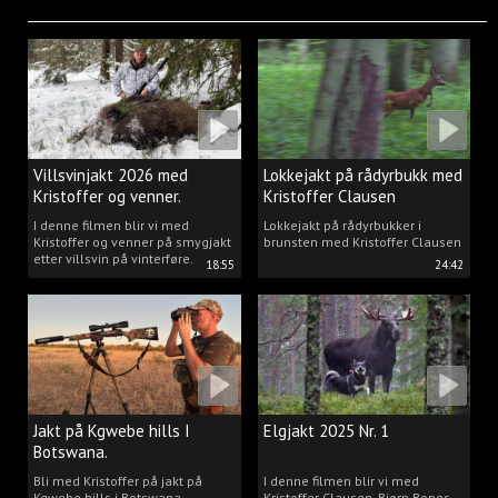
Villsvinjakt 2026 med
Lokkejakt på rådyrbukk med
Kristoffer og venner.
Kristoffer Clausen
I denne filmen blir vi med
Lokkejakt på rådyrbukker i
Kristoffer og venner på smygjakt
brunsten med Kristoffer Clausen
etter villsvin på vinterføre.
18:55
24:42
Jakt på Kgwebe hills I
Elgjakt 2025 Nr. 1
Botswana.
Bli med Kristoffer på jakt på
I denne filmen blir vi med
Kgwebe hills i Botswana.
Kristoffer Clausen, Bjørn Bones