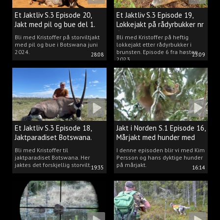
Et Jaktliv S.3 Episode 20,
Et Jaktliv S.3 Episode 19,
Jakt med pil og bue del 1.
Lokkejakt på rådyrbukker nr
6
Bli med Kristoffer på storviltjakt
Bli med Kristoffer på heftig
med pil og bue i Botswana juni
lokkejakt etter rådyrbukker i
2024.
brunsten. Episode 6 fra høsten
28:08
23:09
2023.
Et Jaktliv S.3 Episode 18,
Jakt i Norden S.1 Episode 16,
Jaktparadiset Botswana.
Mårjakt med hunder med
Kim Persson
Bli med Kristoffer til
I denne episoden blir vi med Kim
jaktparadiset Botswana. Her
Persson og hans dyktige hunder
jaktes det forskjellig storvilt.
på mårjakt.
19:35
16:14