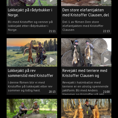
Lokkejakt på rådyrbukker i
Den store elefantjakten
Norge.
med Kristoffer Clausen, del
1.
Bli med Kristoffer og venner på
Del 1 av filmen Den store
lokkejakt etter rådyrbukker i
elefantjakten med Kristoffer
Norge.
Clausen
21:11
22:13
Lokkejakt på rev
Revejakt med terriere med
sommerstid med Kristoffer
Kristoffer Clausen og
Clausen
Anders Hammer
I denne filmen blir vi med
Revejakt i halmballer med
Kristoffer på lokkejakt etter rev
terriere er en utrolig spennende
sommer og tidlig høst.
jaktform. Bli med Anders
20:13
21:00
Hammer og Kristoffer på jakt.