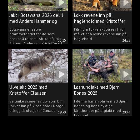
Jakt i Botswana 2026 del 1
Lokk revene inn på
med Anders Hammer og
haglehold med Kristoffer
Kristoffer
Clausen
Botswana er selve
Film om lokkejakt på rev hvor
drømmelandet for de som
målet er å lokke revene inn på
ønsker å reise til Afrika på jakt.
haglehold.
33:15
24:55
Bli med Anders og Kristoffer på
spennende opplevelser på
Kgwebe Hills i Botswana.
Ulvejakt 2025 med
Løshundjakt med Bjørn
Kristoffer Clausen
Bones 2025
Se unike scener av ulv som blir
I denne filmen blir vi med Bjørn
lokket inn på kloss hold i Norge i
Bones og hans dyktige
tillegg til ulvejakt i Canada.
Jämthunder på elgjakt med
19:30
20:47
løshund.