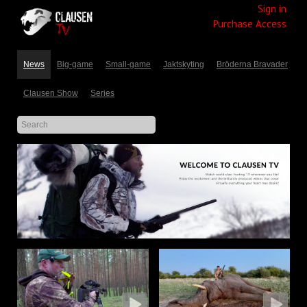
Sign in
Purchase Access
News
Big-game
Small-game
Jaktskyting
Bröderna Bravader
Clausen Show
Series