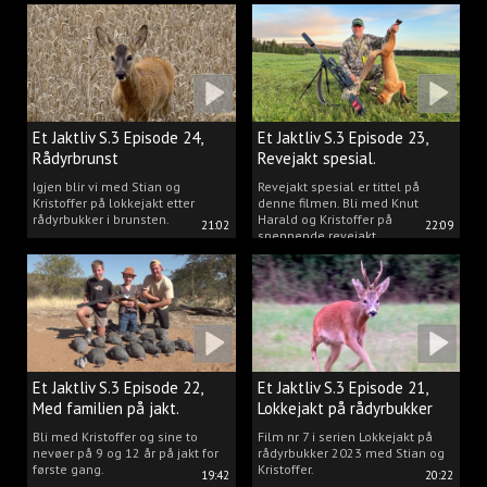
Kristoffer og opplev akkurat det
vi gjør når vi er ute og lokker
rådyr.
Et Jaktliv S.3 Episode 24,
Et Jaktliv S.3 Episode 23,
Rådyrbrunst
Revejakt spesial.
Igjen blir vi med Stian og
Revejakt spesial er tittel på
Kristoffer på lokkejakt etter
denne filmen. Bli med Knut
rådyrbukker i brunsten.
Harald og Kristoffer på
21:02
22:09
spennende revejakt.
Et Jaktliv S.3 Episode 22,
Et Jaktliv S.3 Episode 21,
Med familien på jakt.
Lokkejakt på rådyrbukker
med Stian og Kristoffer
Bli med Kristoffer og sine to
Film nr 7 i serien Lokkejakt på
nevøer på 9 og 12 år på jakt for
rådyrbukker 2023 med Stian og
første gang.
Kristoffer.
19:42
20:22