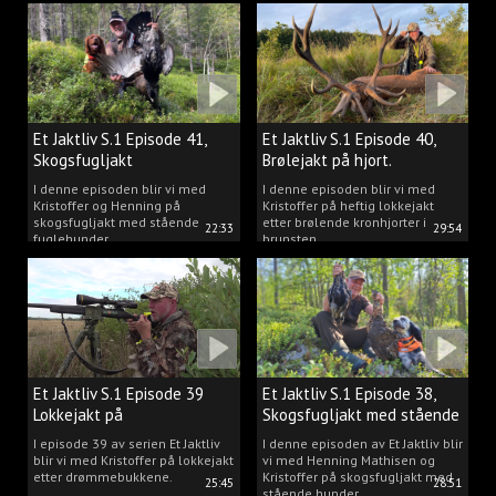
Et Jaktliv S.1 Episode 41,
Et Jaktliv S.1 Episode 40,
Skogsfugljakt
Brølejakt på hjort.
I denne episoden blir vi med
I denne episoden blir vi med
Kristoffer og Henning på
Kristoffer på heftig lokkejakt
skogsfugljakt med stående
etter brølende kronhjorter i
22:33
29:54
fuglehunder.
brunsten.
Et Jaktliv S.1 Episode 39
Et Jaktliv S.1 Episode 38,
Lokkejakt på
Skogsfugljakt med stående
drømmebukkene
hunder.
I episode 39 av serien Et Jaktliv
I denne episoden av Et Jaktliv blir
blir vi med Kristoffer på lokkejakt
vi med Henning Mathisen og
etter drømmebukkene.
Kristoffer på skogsfugljakt med
25:45
28:51
stående hunder.