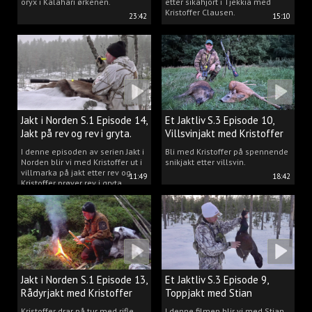
oryx i Kalahari ørkenen.
etter sikahjort i Tjekkia med
Kristoffer Clausen.
23:42
15:10
Jakt i Norden S.1 Episode 14,
Et Jaktliv S.3 Episode 10,
Jakt på rev og rev i gryta.
Villsvinjakt med Kristoffer
I denne episoden av serien Jakt i
Bli med Kristoffer på spennende
Norden blir vi med Kristoffer ut i
snikjakt etter villsvin.
villmarka på jakt etter rev og
11:49
18:42
Kristoffer prøver rev i gryta.
Jakt i Norden S.1 Episode 13,
Et Jaktliv S.3 Episode 9,
Rådyrjakt med Kristoffer
Toppjakt med Stian
Clausen
Berntsen
Kristoffer drar på tur med rifle,
I denne filmen blir vi med Stian