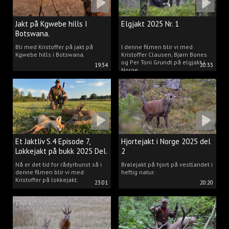
Jakt på Kgwebe hills I
Elgjakt 2025 Nr. 1
Botswana.
Bli med Kristoffer på jakt på
I denne filmen blir vi med
Kgwebe hills i Botswana.
Kristoffer Clausen, Bjørn Bones
og Per Toni Grundt på elgjakt i
19:34
20:33
Norge.
Et Jaktliv S.4 Episode 7,
Hjortejakt i Norge 2025 del
Lokkejakt på bukk 2025 Del.
2
2
Nå er det tid for rådyrbunst så i
Brølejakt på hjort på vestlandet i
denne filmen blir vi med
heftig natur.
Kristoffer på lokkejakt.
23:01
20:20