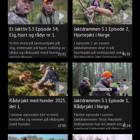
Et Jaktliv S.3 Episode 34,
Jaktdrømmen S.1 Episode 2,
Elg, hjort og rådyr nr 1.
Hjortejakt i Norge
2025
Vi blir med på løshundjakt på
I episode 2 av serien
elg, vinterjakt på hjort, lokking av
Jaktdrømmen drar vi på
rådyr og rådyrjakt med hund i
hjortejakt på vestlandet med
22:32
45:35
denne filmen.
Åkrafjorden jakt. Deltager er
Michelle Sofi Thomassen.
Rådyrjakt med hunder 2025,
Jaktdrømmen S.1 Episode 1,
del 1.
Rådyrjakt i Norge.
I denne episoden blir vi med
Første episode i serien
Kristoffer og venner på rådyrjakt
Jaktdrømmen. Terje Høydahl
med hunder.
Eidhammer har en drøm om å
17:55
45:24
oppleve lokkejakt på rådyr og
målet vårt er å gjøre den
drømmen til virkelighet.