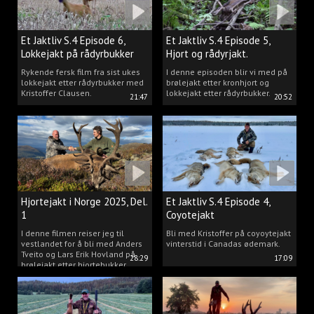
Et Jaktliv S.4 Episode 6,
Et Jaktliv S.4 Episode 5,
Lokkejakt på rådyrbukker
Hjort og rådyrjakt.
2025 Del.1
Rykende fersk film fra sist ukes
I denne episoden blir vi med på
lokkejakt etter rådyrbukker med
brølejakt etter kronhjort og
Kristoffer Clausen.
lokkejakt etter rådyrbukker.
21:47
20:52
Hjortejakt i Norge 2025, Del.
Et Jaktliv S.4 Episode 4,
1
Coyotejakt
I denne filmen reiser jeg til
Bli med Kristoffer på coyoytejakt
vestlandet for å bli med Anders
vinterstid i Canadas ødemark.
Tveito og Lars Erik Hovland på
28:29
17:09
brølejakt etter hjortebukker.