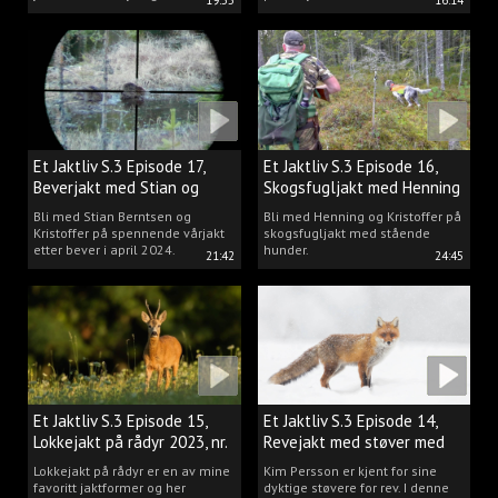
19:35
16:14
Et Jaktliv S.3 Episode 17,
Et Jaktliv S.3 Episode 16,
Beverjakt med Stian og
Skogsfugljakt med Henning
Kristoffer
Mathisen
Bli med Stian Berntsen og
Bli med Henning og Kristoffer på
Kristoffer på spennende vårjakt
skogsfugljakt med stående
etter bever i april 2024.
hunder.
21:42
24:45
Et Jaktliv S.3 Episode 15,
Et Jaktliv S.3 Episode 14,
Lokkejakt på rådyr 2023, nr.
Revejakt med støver med
5
Kim Persson
Lokkejakt på rådyr er en av mine
Kim Persson er kjent for sine
favoritt jaktformer og her
dyktige støvere for rev. I denne