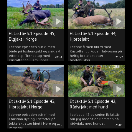
Et Jaktliv S.1 Episode 45,
Et Jaktliv S.1 Episode 44,
Elgjakt i Norge
Hjortejakt
I denne episoden blir vi med
I denne filmen blir vi med
både på løshundjakt og snikjakt
Kristoffer og Roger Halvorsen på
etter elg i Trøndelag med
heftig brølejakt etter
28:54
21:52
Kristoffer og Bjørn Bones
hjortebukker.
Et Jaktliv S.1 Episode 43,
Et Jaktliv S.1 Episode 42,
Hjortejakt i Norge
Rådyrjakt med hund
I denne episoden blir vi med
I episode 42 av serien Et Jaktliv
Christian Bye og Kristoffer på
blir jeg med Stian Berntsen på
lokkejakt etter hjort i Møre og
rådyrjakt med hunder.
22:39
23:01
Romsdal.