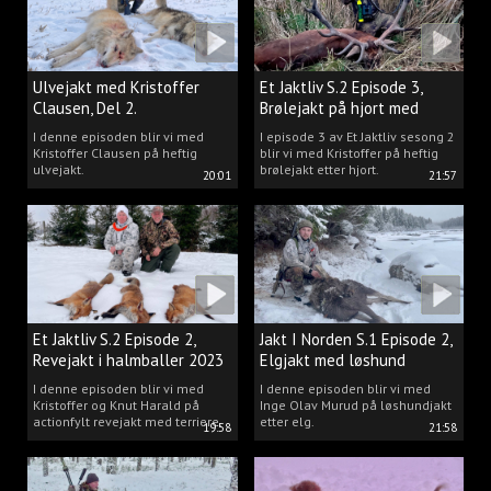
Ulvejakt med Kristoffer
Et Jaktliv S.2 Episode 3,
Clausen, Del 2.
Brølejakt på hjort med
Kristoffer Clausen
I denne episoden blir vi med
I episode 3 av Et Jaktliv sesong 2
Kristoffer Clausen på heftig
blir vi med Kristoffer på heftig
ulvejakt.
brølejakt etter hjort.
20:01
21:57
Et Jaktliv S.2 Episode 2,
Jakt I Norden S.1 Episode 2,
Revejakt i halmballer 2023
Elgjakt med løshund
I denne episoden blir vi med
I denne episoden blir vi med
Kristoffer og Knut Harald på
Inge Olav Murud på løshundjakt
actionfylt revejakt med terriere.
etter elg.
19:58
21:58