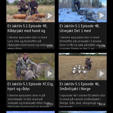
Et Jaktliv S.1 Episode 49,
Et Jaktliv S.1 Episode 48,
Rådyrjakt med hund og
Ulvejakt Del 1 med
lokkejakt.
Kristoffer Clausen.
I denne episoden blir vi med
I denne episoden blir vi med
Lars Ole og Kristoffer på
Kristoffer på ulvejakt i Canada
rådyrjakt med hund og lokkejakt
hvor vi får se jakt på både ulv og
21:55
21:39
etter rådyr.
coyoter. Dette er del 1 av
ulvejakten.
Et Jaktliv S.1 Episode 47, Elg,
Et Jaktliv S.1 Episode 46,
hjort og rådyr.
Småviltjakt i Norge
I denne episoden drar vi på
I episode 46 I serien Et Jaktliv blir
storviltjakt. Vi blir med på
vi med på variert småviltjakt i
snikjakt og brølejakt etter hjort,
Norge. Gås, due, skogsfugl og
23:55
24:14
rådyrjakt med hund og elgjakt i
beverjakt.
Trøndelag.