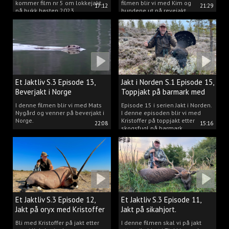
kommer film nr 5 om lokkejakt
filmen blir vi med Kim og
17:12
21:29
på bukk høsten 2023.
hundene ut på revejakt.
Et Jaktliv S.3 Episode 13,
Jakt i Norden S.1 Episode 15,
Beverjakt i Norge
Toppjakt på barmark med
Kristoffer Clausen
I denne filmen blir vi med Mats
Episode 15 i serien Jakt i Norden.
Nygård og venner på beverjakt i
I denne episoden blir vi med
Norge.
Kristoffer på toppjakt etter
22:08
15:16
skogsfugl på barmark.
Et Jaktliv S.3 Episode 12,
Et Jaktliv S.3 Episode 11,
Jakt på oryx med Kristoffer
Jakt på sikahjort.
Clausen
Bli med Kristoffer på jakt etter
I denne filmen skal vi på jakt