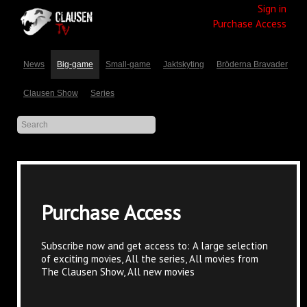
Sign in
Purchase Access
News
Big-game
Small-game
Jaktskyting
Bröderna Bravader
Clausen Show
Series
Purchase Access
Subscribe now and get access to: A large selection
of exciting movies, All the series, All movies from
The Clausen Show, All new movies