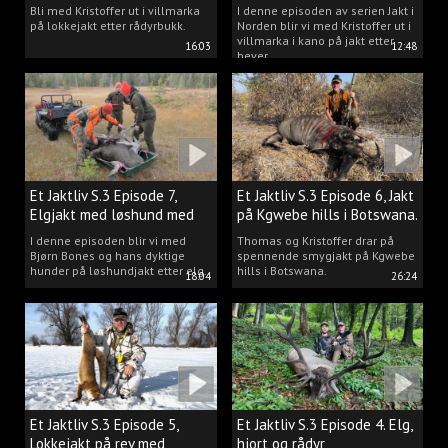
villmarka.
Bli med Kristoffer ut i villmarka
I denne episoden av serien Jakt i
på lokkejakt etter rådyrbukk.
Norden blir vi med Kristoffer ut i
villmarka i kano på jakt etter
16:03
12:48
bever.
Et Jaktliv S.3 Episode 7,
Et Jaktliv S.3 Episode 6, Jakt
Elgjakt med løshund med
på Kgwebe hills i Botswana.
Bjørn Bones.
I denne episoden blir vi med
Thomas og Kristoffer drar på
Bjørn Bones og hans dyktige
spennende smygjakt på Kgwebe
hunder på løshundjakt etter elg.
hills i Botswana.
18:04
26:24
Et Jaktliv S.3 Episode 5,
Et Jaktliv S.3 Episode 4. Elg,
Lokkejakt på rev med
hjort og rådyr