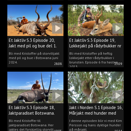
Et Jaktliv S.3 Episode 20,
Et Jaktliv S.3 Episode 19,
Jakt med pil og bue del 1.
Lokkejakt på rådyrbukker nr
6
Bli med Kristoffer på storviltjakt
Bli med Kristoffer på heftig
med pil og bue i Botswana juni
lokkejakt etter rådyrbukker i
2024.
brunsten. Episode 6 fra høsten
28:08
23:09
2023.
Et Jaktliv S.3 Episode 18,
Jakt i Norden S.1 Episode 16,
Jaktparadiset Botswana.
Mårjakt med hunder med
Kim Persson
Bli med Kristoffer til
I denne episoden blir vi med Kim
jaktparadiset Botswana. Her
Persson og hans dyktige hunder
jaktes det forskjellig storvilt.
på mårjakt.