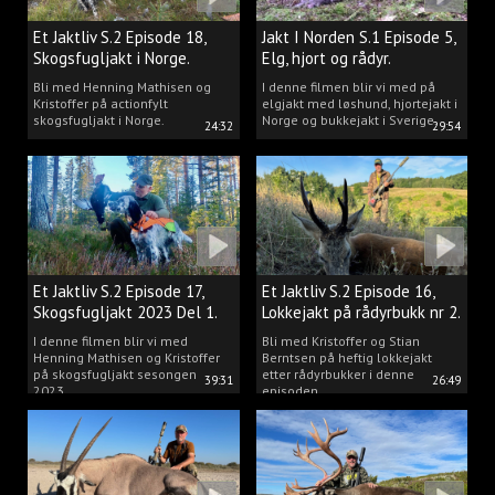
Et Jaktliv S.2 Episode 18,
Jakt I Norden S.1 Episode 5,
Skogsfugljakt i Norge.
Elg, hjort og rådyr.
Bli med Henning Mathisen og
I denne filmen blir vi med på
Kristoffer på actionfylt
elgjakt med løshund, hjortejakt i
skogsfugljakt i Norge.
Norge og bukkejakt i Sverige.
24:32
29:54
Et Jaktliv S.2 Episode 17,
Et Jaktliv S.2 Episode 16,
Skogsfugljakt 2023 Del 1.
Lokkejakt på rådyrbukk nr 2.
I denne filmen blir vi med
Bli med Kristoffer og Stian
Henning Mathisen og Kristoffer
Berntsen på heftig lokkejakt
på skogsfugljakt sesongen
etter rådyrbukker i denne
39:31
26:49
2023.
episoden.