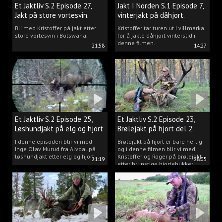
Et Jaktliv S.2 Episode 27,
Jakt I Norden S.1 Episode 7,
Jakt på store vortesvin.
vinterjakt på dåhjort.
Bli med Kristoffer på jakt etter
Kristoffer tar turen ut i villmarka
store vortesvin i Botswana.
for å jakte dåhjort vinterstid i
denne filmen.
21:58
14:27
Et Jaktliv S.2 Episode 25,
Et Jaktliv S.2 Episode 23,
Løshundjakt på elg og hjort
Brølejakt på hjort del 2.
i Norge.
I denne episoden blir vi med
Brølejakt på hjort er bare heftig
Inge Olav Murud fra Alvdal på
og i denne filmen blir vi med
løshundjakt etter elg og hjort.
Kristoffer og Roger på brølejakt
21:19
28:05
etter brunstige hjortebukker.