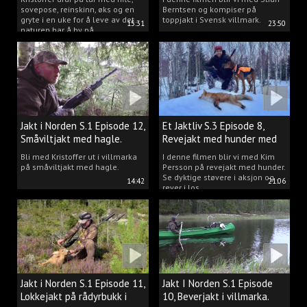
sovepose, reinskinn, øks og en
Berntsen og kompiser på
gryte i en uke for å leve av det
toppjakt i Svensk villmark.
15:31
23:50
naturen har å by på.
Jakt i Norden S.1 Episode 12,
Et Jaktliv S.3 Episode 8,
Småviltjakt med hagle.
Revejakt med hunder med
Kim Persson.
Bli med Kristoffer ut i villmarka
I denne filmen blir vi med Kim
på småviltjakt med hagle.
Persson på revejakt med hunder.
Se dyktige støvere i aksjon og
14:42
21:06
rever i los.
Jakt i Norden S.1 Episode 11,
Jakt I Norden S.1 Episode
Lokkejakt på rådyrbukk i
10, Beverjakt i villmarka.