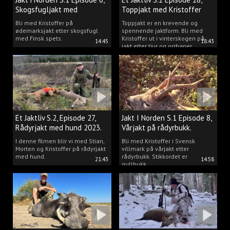
Skogsfugljakt med
Toppjakt med Kristoffer
spetshund.
Clausen
Bli med Kristoffer på
Toppjakt er en krevende og
ødemarksjakt etter skogsfugl
spennende jaktform. Bli med
med Finsk spets.
Kristoffer ut i vinterskogen på
14:45
18:43
jakt etter tiur og orrhaner.
Et Jaktliv S.2, Episode 27,
Jakt I Norden S.1 Episode 8,
Rådyrjakt med hund 2023.
Vårjakt på rådyrbukk.
I denne filmen blir vi med Stian,
Bli med Kristoffer i Svensk
Morten og Kristoffer på rådyrjakt
villmark på vårjakt etter
med hund.
rådyrbukk. Stikkordet er
21:43
14:58
gullbukk.