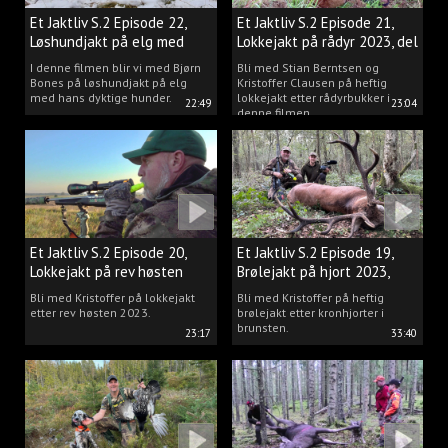
Et Jaktliv S.2 Episode 22,
Et Jaktliv S.2 Episode 21,
Løshundjakt på elg med
Lokkejakt på rådyr 2023, del
Bjørn Bones
3.
I denne filmen blir vi med Bjørn
Bli med Stian Berntsen og
Bones på løshundjakt på elg
Kristoffer Clausen på heftig
med hans dyktige hunder.
lokkejakt etter rådyrbukker i
22:49
23:04
denne filmen.
Et Jaktliv S.2 Episode 20,
Et Jaktliv S.2 Episode 19,
Lokkejakt på rev høsten
Brølejakt på hjort 2023,
2023.
del.1
Bli med Kristoffer på lokkejakt
Bli med Kristoffer på heftig
etter rev høsten 2023.
brølejakt etter kronhjorter i
brunsten.
23:17
33:40