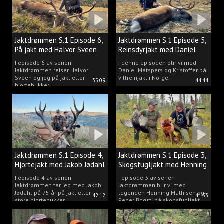
Jaktdrømmen S.1 Episode 6,
Jaktdrømmen S.1 Episode 5,
På jakt med Halvor Sveen
Reinsdyrjakt med Daniel
Matspers.
I episode 6 av serien
I denne episoden blir vi med
Jaktdrømmen reiser Halvor
Daniel Matspers og Kristoffer på
Sveen og jeg på jakt etter
villreinjakt i Norge.
35:09
44:44
hjortebukker.
Jaktdrømmen S.1 Episode 4,
Jaktdrømmen S.1 Episode 3,
Hjortejakt med Jakob Jødahl
Skogsfugljakt med Henning
og Peder
I episode 4 av serien
I episode 3 av serien
Jaktdrømmen tar jeg med Jakob
Jaktdrømmen blir vi med
Jødahl på 75 år på jakt etter
legenden Henning Mathisen og
42:12
41:53
store hjortebukker.
Peder Bogsti på skogsfugljakt.