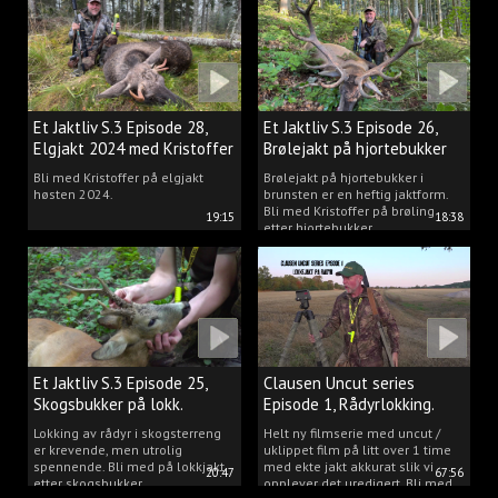
Et Jaktliv S.3 Episode 28,
Et Jaktliv S.3 Episode 26,
Elgjakt 2024 med Kristoffer
Brølejakt på hjortebukker
Clausen
med Kristoffer Clausen
Bli med Kristoffer på elgjakt
Brølejakt på hjortebukker i
høsten 2024.
brunsten er en heftig jaktform.
Bli med Kristoffer på brøling
19:15
18:38
etter hjortebukker.
Et Jaktliv S.3 Episode 25,
Clausen Uncut series
Skogsbukker på lokk.
Episode 1, Rådyrlokking.
Lokking av rådyr i skogsterreng
Helt ny filmserie med uncut /
er krevende, men utrolig
uklippet film på litt over 1 time
spennende. Bli med på lokkjakt
med ekte jakt akkurat slik vi
20:47
67:56
etter skogsbukker.
opplever det uredigert. Bli med