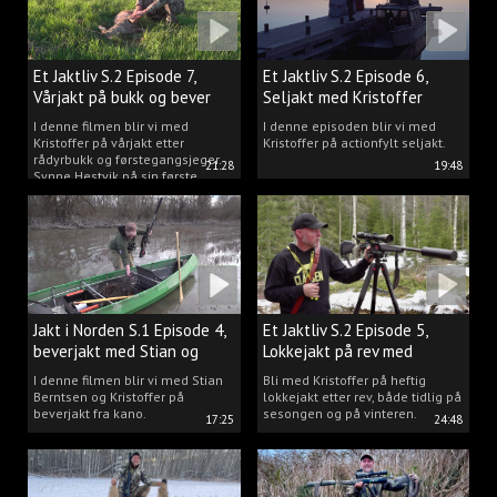
Et Jaktliv S.2 Episode 7,
Et Jaktliv S.2 Episode 6,
Vårjakt på bukk og bever
Seljakt med Kristoffer
Clausen
I denne filmen blir vi med
I denne episoden blir vi med
Kristoffer på vårjakt etter
Kristoffer på actionfylt seljakt.
rådyrbukk og førstegangsjeger
21:28
19:48
Synne Hestvik på sin første
beverjakt.
Jakt i Norden S.1 Episode 4,
Et Jaktliv S.2 Episode 5,
beverjakt med Stian og
Lokkejakt på rev med
Kristoffer
Kristoffer Clausen
I denne filmen blir vi med Stian
Bli med Kristoffer på heftig
Berntsen og Kristoffer på
lokkejakt etter rev, både tidlig på
beverjakt fra kano.
sesongen og på vinteren.
17:25
24:48