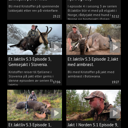
Kristoffer Clausen
Bli med Kristoffer på spennende
I episode 4 i sesong 3 av serien
lokkejakt etter rev på vinterføre.
Et Jaktliv blir vi med på elgjakt i
Norge, rådyrjakt med hund i
23:22
32:12
Norge og hjortejakt i Polen.
Et Jaktliv S.3 Episode 3,
Et Jaktliv S.3 Episode 2, Jakt
Gemsejakt i Slovenia.
med armbrøst.
Kristoffer reiser til fjellene i
Bli med Kristoffer på jakt med
Slovenia på jakt etter gems i
armbrøst i Botswana.
denne episoden av serien Et
17:06
19:27
Jaktliv.
Et Jaktliv S.3 Episode 1,
Jakt I Norden S.1 Episode 9,