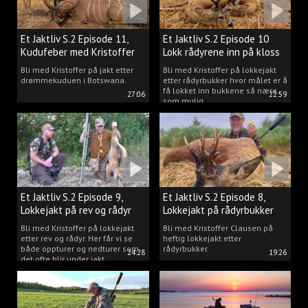
Et Jaktliv S.2 Episode 11,
Et Jaktliv S.2 Episode 10
Kudufeber med Kristoffer
Lokk rådyrene inn på kloss
Clausen
hold.
Bli med Kristoffer på jakt etter
Bli med Kristoffer på lokkejakt
drømmekuduen i Botswana.
etter rådyrbukker hvor målet er å
få lokket inn bukkene så nære
27:06
22:59
som mulig.
Et Jaktliv S.2 Episode 9,
Et Jaktliv S.2 Episode 8,
Lokkejakt på rev og rådyr
Lokkejakt på rådyrbukker
med Kristoffer Clausen
2023 nr. 1
Bli med Kristoffer på lokkejakt
Bli med Kristoffer Clausen på
etter rev og rådyr. Her får vi se
heftig lokkejakt etter
både oppturer og nedturer som
rådyrbukker.
24:28
19:26
det ofte blir under jakt.