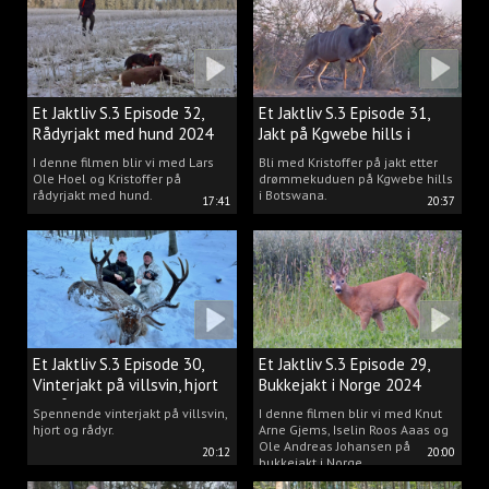
Et Jaktliv S.3 Episode 32,
Et Jaktliv S.3 Episode 31,
Rådyrjakt med hund 2024
Jakt på Kgwebe hills i
Botswana
I denne filmen blir vi med Lars
Bli med Kristoffer på jakt etter
Ole Hoel og Kristoffer på
drømmekuduen på Kgwebe hills
rådyrjakt med hund.
i Botswana.
17:41
20:37
Et Jaktliv S.3 Episode 30,
Et Jaktliv S.3 Episode 29,
Vinterjakt på villsvin, hjort
Bukkejakt i Norge 2024
og rådyr.
Spennende vinterjakt på villsvin,
I denne filmen blir vi med Knut
hjort og rådyr.
Arne Gjems, Iselin Roos Aaas og
Ole Andreas Johansen på
20:12
20:00
bukkejakt i Norge.