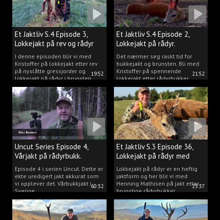
Et Jaktliv S.4 Episode 3,
Et Jaktliv S.4 Episode 2,
Lokkejakt på rev og rådyr
Lokkejakt på rådyr.
2025.
I denne episoden blir vi med
Det nærmer seg raskt tid for
Kristoffer på lokkejakt etter rev
bukkejakt og brunsten. Bli med
på nyslåtte gressjorder og
Kristoffer på spennende
19:52
21:52
lokkejakt på rådyr i brunsten.
lokkejakt etter rådyrbukker.
Uncut Series Episode 4,
Et Jaktliv S.3 Episode 36,
Vårjakt på rådyrbukk.
Lokkejakt på rådyr med
Henning Mathisen
Episode 4 i serien Uncut. Dette er
Lokkejakt på rådyr er en heftig
ekte uredigert jakt akkurat som
jaktform og her blir vi med
vi opplever det. Vårbukkjakt i
Henning Mathisen på jakt etter
60:32
23:37
Sverige.
brunstige rådyrbukker.