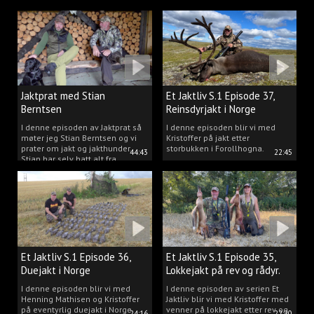
Jaktprat med Stian
Et Jaktliv S.1 Episode 37,
Berntsen
Reinsdyrjakt i Norge
I denne episoden av Jaktprat så
I denne episoden blir vi med
møter jeg Stian Berntsen og vi
Kristoffer på jakt etter
prater om jakt og jakthunder.
storbukken i Forollhogna.
44:43
22:45
Stian har selv hatt alt fra
støvere, til elghunder,
rådyrhunder, spetser, apportører
og stående fuglehunder.
Et Jaktliv S.1 Episode 36,
Et Jaktliv S.1 Episode 35,
Duejakt i Norge
Lokkejakt på rev og rådyr.
I denne episoden blir vi med
I denne episoden av serien Et
Henning Mathisen og Kristoffer
Jaktliv blir vi med Kristoffer med
på eventyrlig duejakt i Norge
venner på lokkejakt etter rev og
24:16
22:20