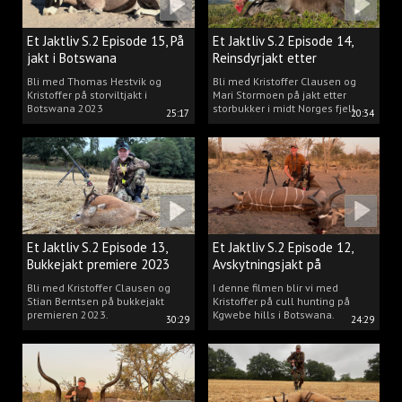
Et Jaktliv S.2 Episode 15, På
Et Jaktliv S.2 Episode 14,
jakt i Botswana
Reinsdyrjakt etter
storbukker.
Bli med Thomas Hestvik og
Bli med Kristoffer Clausen og
Kristoffer på storviltjakt i
Mari Stormoen på jakt etter
Botswana 2023
storbukker i midt Norges fjell.
25:17
20:34
Et Jaktliv S.2 Episode 13,
Et Jaktliv S.2 Episode 12,
Bukkejakt premiere 2023
Avskytningsjakt på
antiloper i Botswana
Bli med Kristoffer Clausen og
I denne filmen blir vi med
Stian Berntsen på bukkejakt
Kristoffer på cull hunting på
premieren 2023.
Kgwebe hills i Botswana.
30:29
24:29