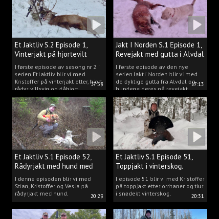
Et Jaktliv S.2 Episode 1,
Jakt I Norden S.1 Episode 1,
Vinterjakt på hjortevilt
Revejakt med gutta i Alvdal
I første episode av sesong nr 2 i
I første episode av den nye
serien Et Jaktliv blir vi med
serien Jakt i Norden blir vi med
Kristoffer på vinterjakt etter, hjort,
de dyktige gutta fra Alvdal og
17:59
17:13
rådyr, villsvin og dåhjort.
hundene deres på revejakt.
Et Jaktliv S.1 Episode 52,
Et Jaktliv S.1 Episode 51,
Rådyrjakt med hund med
Toppjakt i vinterskog.
Stian, Kristoffer og Vesla
I denne episoden blir vi med
I episode 51 blir vi med Kristoffer
Stian, Kristoffer og Vesla på
på toppjakt etter orrhaner og tiur
rådyrjakt med hund.
i snødekt vinterskog.
20:29
20:31