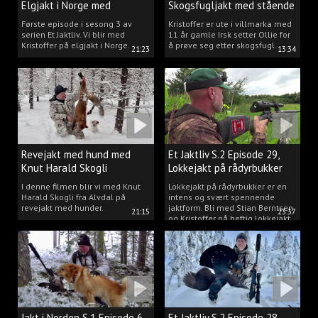
Elgjakt i Norge med
Skogsfugljakt med stående
Kristoffer Clausen
hund.
Første episode i sesong 3 av
Kristoffer er ute i villmarka med
serien Et Jaktliv. Vi blir med
11 år gamle Irsk setter Ollie for
Kristoffer på elgjakt i Norge.
å prøve seg etter skogsfugl.
21:23
13:34
Revejakt med hund med
Et Jaktliv S.2 Episode 29,
Knut Harald Skogli
Lokkejakt på rådyrbukker
med Stian og Kristoffer
I denne filmen blir vi med Knut
Lokkejakt på rådyrbukker er en
Harald Skogli fra Alvdal på
intens og svært spennende
revejakt med hunder.
jaktform. Bli med Stian Berntsen
21:15
23:37
og Kristoffer på heftig lokkejakt.
Jakt i Norden S.1 Episode 6,
Et Jaktliv S.2 Episode 28,