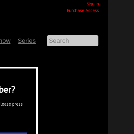
Sign in
Purchase Access
Show
Series
ber?
please press