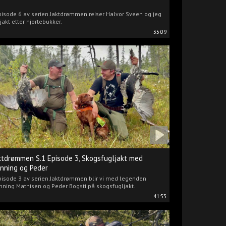
pisode 6 av serien Jaktdrømmen reiser Halvor Sveen og jeg
jakt etter hjortebukker.
35:09
ktdrømmen S.1 Episode 3, Skogsfugljakt med
nning og Peder
pisode 3 av serien Jaktdrømmen blir vi med legenden
ning Mathisen og Peder Bogsti på skogsfugljakt.
41:53