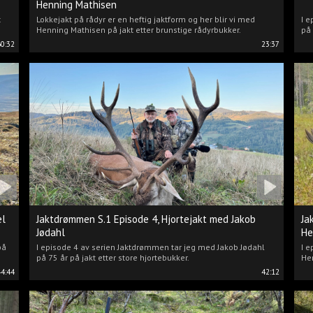
Henning Mathisen
t
Lokkejakt på rådyr er en heftig jaktform og her blir vi med
I e
Henning Mathisen på jakt etter brunstige rådyrbukker.
på 
60:32
23:37
el
Jaktdrømmen S.1 Episode 4, Hjortejakt med Jakob
Ja
Jødahl
He
på
I episode 4 av serien Jaktdrømmen tar jeg med Jakob Jødahl
I e
på 75 år på jakt etter store hjortebukker.
Hen
44:44
42:12