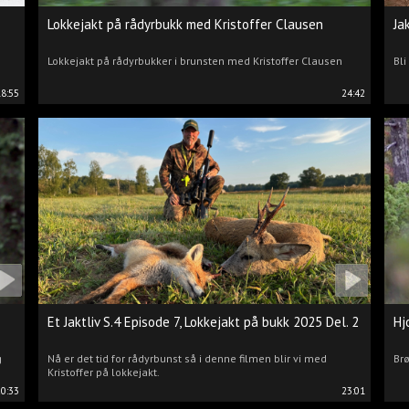
Lokkejakt på rådyrbukk med Kristoffer Clausen
Ja
Lokkejakt på rådyrbukker i brunsten med Kristoffer Clausen
Bli
18:55
24:42
Et Jaktliv S.4 Episode 7, Lokkejakt på bukk 2025 Del. 2
Hj
g
Nå er det tid for rådyrbunst så i denne filmen blir vi med
Brø
Kristoffer på lokkejakt.
20:33
23:01