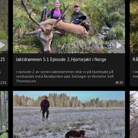
025
Jaktdrømmen S.1 Episode 2, Hjortejakt i Norge
Rå
g
I episode 2 av serien Jaktdrømmen drar vi på hjortejakt på
I d
vestlandet med Åkrafjorden jakt. Deltager er Michelle Sofi
me
Thomassen.
22:32
45:35