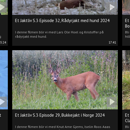
Et Jaktliv S.3 Episode 32, Rådyrjakt med hund 2024
Et
Bo
I denne filmen blir vi med Lars Ole Hoel og Kristoffer på
Bl
g
rådyrjakt med hund.
hil
45:24
17:41
t
Et Jaktliv S.3 Episode 29, Bukkejakt i Norge 2024
Et
Cl
I denne filmen blir vi med Knut Arne Gjems, Iselin Roos Aaas
Bli