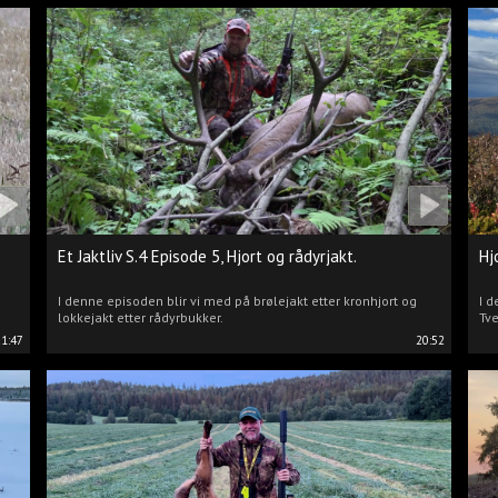
Et Jaktliv S.4 Episode 5, Hjort og rådyrjakt.
Hj
I denne episoden blir vi med på brølejakt etter kronhjort og
I d
lokkejakt etter rådyrbukker.
Tve
21:47
20:52