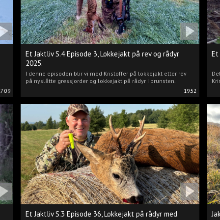
Et Jaktliv S.4 Episode 3, Lokkejakt på rev og rådyr
Et
2025.
I denne episoden blir vi med Kristoffer på lokkejakt etter rev
Det
på nyslåtte gressjorder og lokkejakt på rådyr i brunsten.
Kri
17:09
19:52
Et Jaktliv S.3 Episode 36, Lokkejakt på rådyr med
Ja