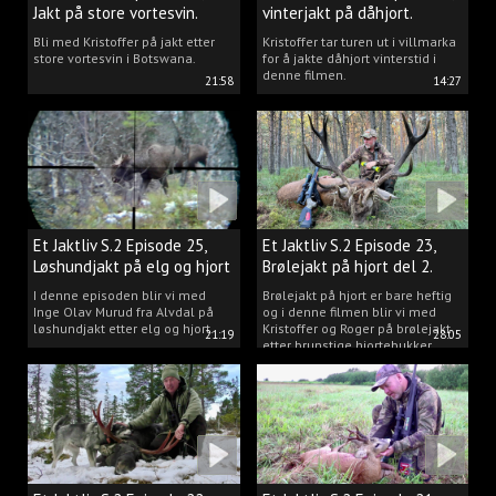
Jakt på store vortesvin.
vinterjakt på dåhjort.
Bli med Kristoffer på jakt etter
Kristoffer tar turen ut i villmarka
store vortesvin i Botswana.
for å jakte dåhjort vinterstid i
denne filmen.
21:58
14:27
Et Jaktliv S.2 Episode 25,
Et Jaktliv S.2 Episode 23,
Løshundjakt på elg og hjort
Brølejakt på hjort del 2.
i Norge.
I denne episoden blir vi med
Brølejakt på hjort er bare heftig
Inge Olav Murud fra Alvdal på
og i denne filmen blir vi med
løshundjakt etter elg og hjort.
Kristoffer og Roger på brølejakt
21:19
28:05
etter brunstige hjortebukker.