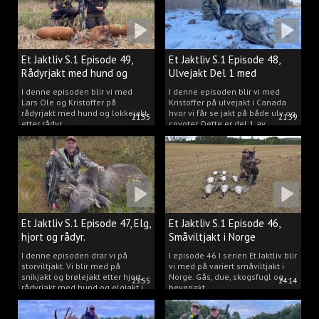
Et Jaktliv S.1 Episode 49,
Et Jaktliv S.1 Episode 48,
Rådyrjakt med hund og
Ulvejakt Del 1 med
lokkejakt.
Kristoffer Clausen.
I denne episoden blir vi med
I denne episoden blir vi med
Lars Ole og Kristoffer på
Kristoffer på ulvejakt i Canada
rådyrjakt med hund og lokkejakt
hvor vi får se jakt på både ulv og
21:55
21:39
etter rådyr.
coyoter. Dette er del 1 av
ulvejakten.
Et Jaktliv S.1 Episode 47, Elg,
Et Jaktliv S.1 Episode 46,
hjort og rådyr.
Småviltjakt i Norge
I denne episoden drar vi på
I episode 46 I serien Et Jaktliv blir
storviltjakt. Vi blir med på
vi med på variert småviltjakt i
snikjakt og brølejakt etter hjort,
Norge. Gås, due, skogsfugl og
23:55
24:14
rådyrjakt med hund og elgjakt i
beverjakt.
Trøndelag.