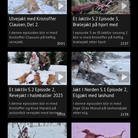
Ulvejakt med Kristoffer
Et Jaktliv S.2 Episode 3,
Clausen, Del 2.
Brølejakt på hjort med
Kristoffer Clausen
I denne episoden blir vi med
I episode 3 av Et Jaktliv sesong 2
Kristoffer Clausen på heftig
blir vi med Kristoffer på heftig
ulvejakt.
brølejakt etter hjort.
20:01
21:57
Et Jaktliv S.2 Episode 2,
Jakt I Norden S.1 Episode 2,
Revejakt i halmballer 2023
Elgjakt med løshund
I denne episoden blir vi med
I denne episoden blir vi med
Kristoffer og Knut Harald på
Inge Olav Murud på løshundjakt
actionfylt revejakt med terriere.
etter elg.
19:58
21:58