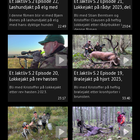
Et Jaktliv S.2 Episode 22,
Et Jaktliv S.2 Episode 21,
Løshundjakt på elg med
Lokkejakt på rådyr 2023, del
Bjørn Bones
3.
I denne filmen blir vi med Bjørn
Bli med Stian Berntsen og
Bones på løshundjakt på elg
Kristoffer Clausen på heftig
med hans dyktige hunder.
lokkejakt etter rådyrbukker i
22:49
23:04
denne filmen.
Et Jaktliv S.2 Episode 20,
Et Jaktliv S.2 Episode 19,
Lokkejakt på rev høsten
Brølejakt på hjort 2023,
2023.
del.1
Bli med Kristoffer på lokkejakt
Bli med Kristoffer på heftig
etter rev høsten 2023.
brølejakt etter kronhjorter i
brunsten.
23:17
33:40