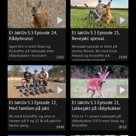
rådyr.
Et Jaktliv S.3 Episode 24,
Et Jaktliv S.3 Episode 23,
Rådyrbrunst
Revejakt spesial.
Igjen blir vi med Stian og
Revejakt spesial er tittel på
Kristoffer på lokkejakt etter
denne filmen. Bli med Knut
rådyrbukker i brunsten.
Harald og Kristoffer på
21:02
22:09
spennende revejakt.
Et Jaktliv S.3 Episode 22,
Et Jaktliv S.3 Episode 21,
Med familien på jakt.
Lokkejakt på rådyrbukker
med Stian og Kristoffer
Bli med Kristoffer og sine to
Film nr 7 i serien Lokkejakt på
nevøer på 9 og 12 år på jakt for
rådyrbukker 2023 med Stian og
første gang.
Kristoffer.
19:42
20:22