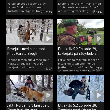
Kristoffer Clausen
hund.
Første episode i sesong 3 av
Kristoffer er ute i villmarka med
serien Et Jaktliv. Vi blir med
11 år gamle Irsk setter Ollie for
Kristoffer på elgjakt i Norge.
å prøve seg etter skogsfugl.
21:23
13:34
Revejakt med hund med
Et Jaktliv S.2 Episode 29,
Knut Harald Skogli
Lokkejakt på rådyrbukker
med Stian og Kristoffer
I denne filmen blir vi med Knut
Lokkejakt på rådyrbukker er en
Harald Skogli fra Alvdal på
intens og svært spennende
revejakt med hunder.
jaktform. Bli med Stian Berntsen
21:15
23:37
og Kristoffer på heftig lokkejakt.
Jakt i Norden S.1 Episode 6,
Et Jaktliv S.2 Episode 28,
Skogsfugljakt med
Toppjakt med Kristoffer