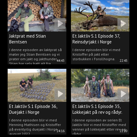
Jaktprat med Stian
Et Jaktliv S.1 Episode 37,
Berntsen
Reinsdyrjakt i Norge
I denne episoden av Jaktprat så
I denne episoden blir vi med
møter jeg Stian Berntsen og vi
Kristoffer på jakt etter
prater om jakt og jakthunder.
storbukken i Forollhogna.
44:43
22:45
Stian har selv hatt alt fra
støvere, til elghunder,
rådyrhunder, spetser, apportører
og stående fuglehunder.
Et Jaktliv S.1 Episode 36,
Et Jaktliv S.1 Episode 35,
Duejakt i Norge
Lokkejakt på rev og rådyr.
I denne episoden blir vi med
I denne episoden av serien Et
Henning Mathisen og Kristoffer
Jaktliv blir vi med Kristoffer med
på eventyrlig duejakt i Norge
venner på lokkejakt etter rev og
24:16
22:20
august 2022.
rådyr.