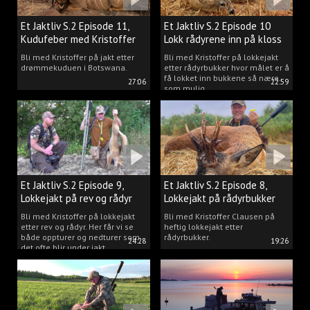
Et Jaktliv S.2 Episode 11,
Et Jaktliv S.2 Episode 10
Kudufeber med Kristoffer
Lokk rådyrene inn på kloss
Clausen
hold.
Bli med Kristoffer på jakt etter
Bli med Kristoffer på lokkejakt
drømmekuduen i Botswana.
etter rådyrbukker hvor målet er å
få lokket inn bukkene så nære
27:06
22:59
som mulig.
Et Jaktliv S.2 Episode 9,
Et Jaktliv S.2 Episode 8,
Lokkejakt på rev og rådyr
Lokkejakt på rådyrbukker
med Kristoffer Clausen
2023 nr. 1
Bli med Kristoffer på lokkejakt
Bli med Kristoffer Clausen på
etter rev og rådyr. Her får vi se
heftig lokkejakt etter
både oppturer og nedturer som
rådyrbukker.
24:28
19:26
det ofte blir under jakt.