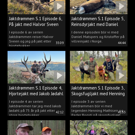
Jaktdrømmen S.1 Episode 6,
Jaktdrømmen S.1 Episode 5,
På jakt med Halvor Sveen
Reinsdyrjakt med Daniel
Matspers.
I episode 6 av serien
I denne episoden blir vi med
Jaktdrømmen reiser Halvor
Daniel Matspers og Kristoffer på
Sveen og jeg på jakt etter
villreinjakt i Norge.
35:09
44:44
hjortebukker.
Jaktdrømmen S.1 Episode 4,
Jaktdrømmen S.1 Episode 3,
Hjortejakt med Jakob Jødahl
Skogsfugljakt med Henning
og Peder
I episode 4 av serien
I episode 3 av serien
Jaktdrømmen tar jeg med Jakob
Jaktdrømmen blir vi med
Jødahl på 75 år på jakt etter
legenden Henning Mathisen og
42:12
41:53
store hjortebukker.
Peder Bogsti på skogsfugljakt.