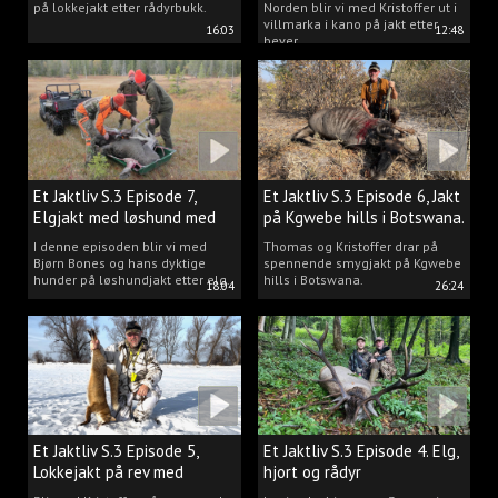
på lokkejakt etter rådyrbukk.
Norden blir vi med Kristoffer ut i
villmarka i kano på jakt etter
16:03
12:48
bever.
Et Jaktliv S.3 Episode 7,
Et Jaktliv S.3 Episode 6, Jakt
Elgjakt med løshund med
på Kgwebe hills i Botswana.
Bjørn Bones.
I denne episoden blir vi med
Thomas og Kristoffer drar på
Bjørn Bones og hans dyktige
spennende smygjakt på Kgwebe
hunder på løshundjakt etter elg.
hills i Botswana.
18:04
26:24
Et Jaktliv S.3 Episode 5,
Et Jaktliv S.3 Episode 4. Elg,
Lokkejakt på rev med
hjort og rådyr
Kristoffer Clausen