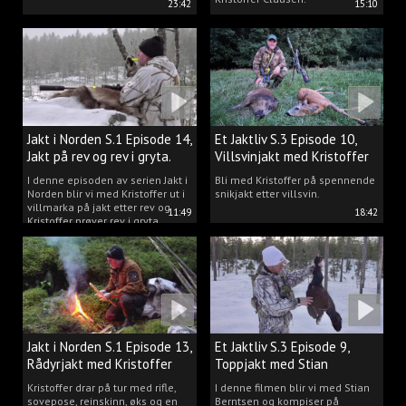
23:42
15:10
Jakt i Norden S.1 Episode 14,
Et Jaktliv S.3 Episode 10,
Jakt på rev og rev i gryta.
Villsvinjakt med Kristoffer
I denne episoden av serien Jakt i
Bli med Kristoffer på spennende
Norden blir vi med Kristoffer ut i
snikjakt etter villsvin.
villmarka på jakt etter rev og
11:49
18:42
Kristoffer prøver rev i gryta.
Jakt i Norden S.1 Episode 13,
Et Jaktliv S.3 Episode 9,
Rådyrjakt med Kristoffer
Toppjakt med Stian
Clausen
Berntsen
Kristoffer drar på tur med rifle,
I denne filmen blir vi med Stian
sovepose, reinskinn, øks og en
Berntsen og kompiser på