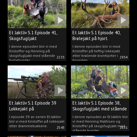
Et Jaktliv S.1 Episode 41,
Et Jaktliv S.1 Episode 40,
Skogsfugljakt
Brølejakt på hjort.
I denne episoden blir vi med
I denne episoden blir vi med
Kristoffer og Henning på
Kristoffer på heftig lokkejakt
skogsfugljakt med stående
etter brølende kronhjorter i
22:33
29:54
fuglehunder.
brunsten.
Et Jaktliv S.1 Episode 39
Et Jaktliv S.1 Episode 38,
Lokkejakt på
Skogsfugljakt med stående
drømmebukkene
hunder.
I episode 39 av serien Et Jaktliv
I denne episoden av Et Jaktliv blir
blir vi med Kristoffer på lokkejakt
vi med Henning Mathisen og
etter drømmebukkene.
Kristoffer på skogsfugljakt med
25:45
28:51
stående hunder.