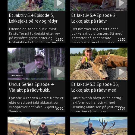
Et Jaktliv S.4 Episode 3,
Et Jaktliv S.4 Episode 2,
Lokkejakt på rev og rådyr
Lokkejakt på rådyr.
2025.
I denne episoden blir vi med
Det nærmer seg raskt tid for
Kristoffer på lokkejakt etter rev
bukkejakt og brunsten. Bli med
på nyslåtte gressjorder og
Kristoffer på spennende
19:52
21:52
lokkejakt på rådyr i brunsten.
lokkejakt etter rådyrbukker.
Uncut Series Episode 4,
Et Jaktliv S.3 Episode 36,
Vårjakt på rådyrbukk.
Lokkejakt på rådyr med
Henning Mathisen
Episode 4 i serien Uncut. Dette er
Lokkejakt på rådyr er en heftig
ekte uredigert jakt akkurat som
jaktform og her blir vi med
vi opplever det. Vårbukkjakt i
Henning Mathisen på jakt etter
60:32
23:37
Sverige.
brunstige rådyrbukker.