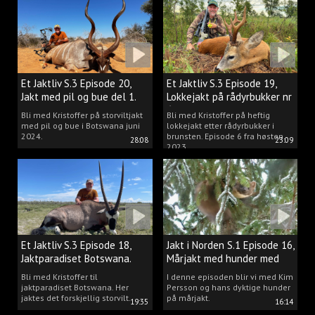
Et Jaktliv S.3 Episode 20,
Et Jaktliv S.3 Episode 19,
Jakt med pil og bue del 1.
Lokkejakt på rådyrbukker nr
6
Bli med Kristoffer på storviltjakt
Bli med Kristoffer på heftig
med pil og bue i Botswana juni
lokkejakt etter rådyrbukker i
2024.
brunsten. Episode 6 fra høsten
28:08
23:09
2023.
Et Jaktliv S.3 Episode 18,
Jakt i Norden S.1 Episode 16,
Jaktparadiset Botswana.
Mårjakt med hunder med
Kim Persson
Bli med Kristoffer til
I denne episoden blir vi med Kim
jaktparadiset Botswana. Her
Persson og hans dyktige hunder
jaktes det forskjellig storvilt.
på mårjakt.
19:35
16:14