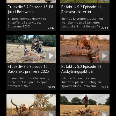
Et Jaktliv S.2 Episode 15, På
Et Jaktliv S.2 Episode 14,
jakt i Botswana
Reinsdyrjakt etter
storbukker.
Bli med Thomas Hestvik og
Bli med Kristoffer Clausen og
Kristoffer på storviltjakt i
Mari Stormoen på jakt etter
Botswana 2023
storbukker i midt Norges fjell.
25:17
20:34
Et Jaktliv S.2 Episode 13,
Et Jaktliv S.2 Episode 12,
Bukkejakt premiere 2023
Avskytningsjakt på
antiloper i Botswana
Bli med Kristoffer Clausen og
I denne filmen blir vi med
Stian Berntsen på bukkejakt
Kristoffer på cull hunting på
premieren 2023.
Kgwebe hills i Botswana.
30:29
24:29