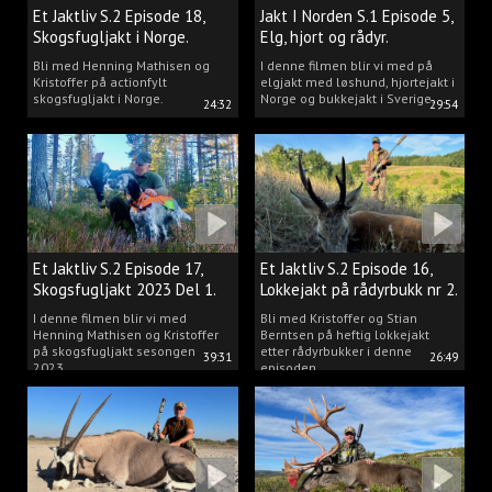
Et Jaktliv S.2 Episode 18,
Jakt I Norden S.1 Episode 5,
Skogsfugljakt i Norge.
Elg, hjort og rådyr.
Bli med Henning Mathisen og
I denne filmen blir vi med på
Kristoffer på actionfylt
elgjakt med løshund, hjortejakt i
skogsfugljakt i Norge.
Norge og bukkejakt i Sverige.
24:32
29:54
Et Jaktliv S.2 Episode 17,
Et Jaktliv S.2 Episode 16,
Skogsfugljakt 2023 Del 1.
Lokkejakt på rådyrbukk nr 2.
I denne filmen blir vi med
Bli med Kristoffer og Stian
Henning Mathisen og Kristoffer
Berntsen på heftig lokkejakt
på skogsfugljakt sesongen
etter rådyrbukker i denne
39:31
26:49
2023.
episoden.