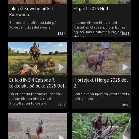
Jakt på Kgwebe hills I
Elgjakt 2025 Nr. 1
Botswana.
Bli med Kristoffer på jakt på
I denne filmen blir vi med
Kgwebe hills i Botswana.
Kristoffer Clausen, Bjørn Bones
og Per Toni Grundt på elgjakt i
19:34
20:33
Norge.
Et Jaktliv S.4 Episode 7,
Hjortejakt i Norge 2025 del
Lokkejakt på bukk 2025 Del.
2
2
Nå er det tid for rådyrbunst så i
Brølejakt på hjort på vestlandet i
denne filmen blir vi med
heftig natur.
Kristoffer på lokkejakt.
23:01
20:20