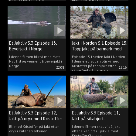
på bukk høsten 2023.
hundene ut på revejakt.
Et Jaktliv S.3 Episode 13,
Jakt i Norden S.1 Episode 15,
Beverjakt i Norge
Toppjakt på barmark med
Kristoffer Clausen
I denne filmen blir vi med Mats
Episode 15 i serien Jakt i Norden.
Nygård og venner på beverjakt i
I denne episoden blir vi med
Norge.
Kristoffer på toppjakt etter
22:08
15:16
skogsfugl på barmark.
Et Jaktliv S.3 Episode 12,
Et Jaktliv S.3 Episode 11,
Jakt på oryx med Kristoffer
Jakt på sikahjort.
Clausen
Bli med Kristoffer på jakt etter
I denne filmen skal vi på jakt
oryx i Kalahari ørkenen.
etter sikahjort i Tjekkia med
Kristoffer Clausen.