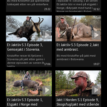
Bli med Kristoffer på spennende
I episode 4 i sesong 3 av serien
lokkejakt etter rev på vinterføre.
Et Jaktliv blir vi med på elgjakt i
Norge, rådyrjakt med hund i
23:22
32:12
Norge og hjortejakt i Polen.
Et Jaktliv S.3 Episode 3,
Et Jaktliv S.3 Episode 2, Jakt
Gemsejakt i Slovenia.
med armbrøst.
Kristoffer reiser til fjellene i
Bli med Kristoffer på jakt med
Slovenia på jakt etter gems i
armbrøst i Botswana.
denne episoden av serien Et
17:06
19:27
Jaktliv.
Et Jaktliv S.3 Episode 1,
Jakt I Norden S.1 Episode 9,
Elgjakt i Norge med
Skogsfugljakt med stående