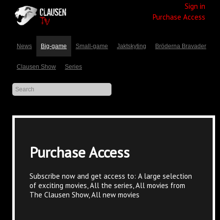
Sign in
Purchase Access
News
Big-game
Small-game
Jaktskyting
Bröderna Bravader
Clausen Show
Series
Purchase Access
Subscribe now and get access to: A large selection
of exciting movies, All the series, All movies from
The Clausen Show, All new movies