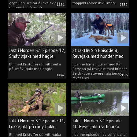
gryte i en uke for å leve av det
toppjakt i Svensk villmark.
15:31
23:50
naturen har å by på.
Jakt i Norden S.1 Episode 12,
Et Jaktliv S.3 Episode 8,
Småviltjakt med hagle.
Revejakt med hunder med
Kim Persson.
Bli med Kristoffer ut i villmarka
I denne filmen blir vi med Kim
på småviltjakt med hagle.
Persson på revejakt med hunder.
Se dyktige støvere i aksjon og
14:42
21:06
rever i los.
Jakt i Norden S.1 Episode 11,
Jakt I Norden S.1 Episode
Lokkejakt på rådyrbukk i
10, Beverjakt i villmarka.
villmarka.
Bli med Kristoffer ut i villmarka
I denne episoden av serien Jakt i