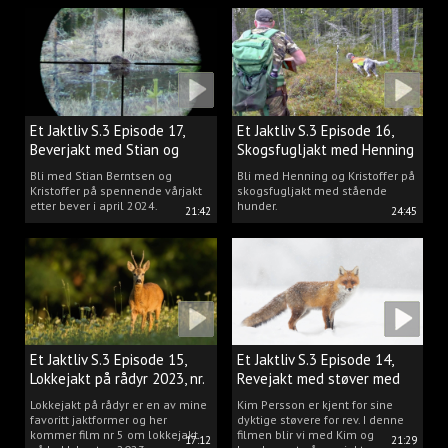
Et Jaktliv S.3 Episode 17,
Et Jaktliv S.3 Episode 16,
Beverjakt med Stian og
Skogsfugljakt med Henning
Kristoffer
Mathisen
Bli med Stian Berntsen og
Bli med Henning og Kristoffer på
Kristoffer på spennende vårjakt
skogsfugljakt med stående
etter bever i april 2024.
hunder.
21:42
24:45
Et Jaktliv S.3 Episode 15,
Et Jaktliv S.3 Episode 14,
Lokkejakt på rådyr 2023, nr.
Revejakt med støver med
5
Kim Persson
Lokkejakt på rådyr er en av mine
Kim Persson er kjent for sine
favoritt jaktformer og her
dyktige støvere for rev. I denne
kommer film nr 5 om lokkejakt
filmen blir vi med Kim og
17:12
21:29