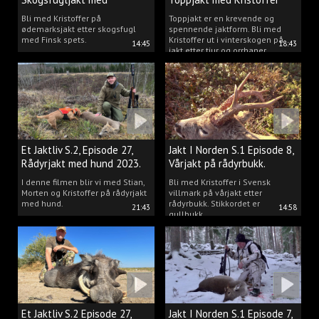
spetshund.
Clausen
Bli med Kristoffer på
Toppjakt er en krevende og
ødemarksjakt etter skogsfugl
spennende jaktform. Bli med
med Finsk spets.
Kristoffer ut i vinterskogen på
14:45
18:43
jakt etter tiur og orrhaner.
Et Jaktliv S.2, Episode 27,
Jakt I Norden S.1 Episode 8,
Rådyrjakt med hund 2023.
Vårjakt på rådyrbukk.
I denne filmen blir vi med Stian,
Bli med Kristoffer i Svensk
Morten og Kristoffer på rådyrjakt
villmark på vårjakt etter
med hund.
rådyrbukk. Stikkordet er
21:43
14:58
gullbukk.
Et Jaktliv S.2 Episode 27,
Jakt I Norden S.1 Episode 7,