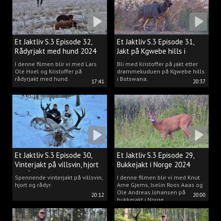
Et Jaktliv S.3 Episode 32,
Et Jaktliv S.3 Episode 31,
Rådyrjakt med hund 2024
Jakt på Kgwebe hills i
Botswana
I denne filmen blir vi med Lars
Bli med Kristoffer på jakt etter
Ole Hoel og Kristoffer på
drømmekuduen på Kgwebe hills
rådyrjakt med hund.
i Botswana.
17:41
20:37
Et Jaktliv S.3 Episode 30,
Et Jaktliv S.3 Episode 29,
Vinterjakt på villsvin, hjort
Bukkejakt i Norge 2024
og rådyr.
Spennende vinterjakt på villsvin,
I denne filmen blir vi med Knut
hjort og rådyr.
Arne Gjems, Iselin Roos Aaas og
Ole Andreas Johansen på
20:12
20:00
bukkejakt i Norge.