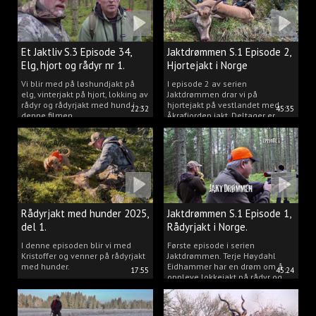
Et Jaktliv S.3 Episode 34,
Jaktdrømmen S.1 Episode 2,
Elg, hjort og rådyr nr 1.
Hjortejakt i Norge
2025
Vi blir med på løshundjakt på
I episode 2 av serien
elg, vinterjakt på hjort, lokking av
Jaktdrømmen drar vi på
rådyr og rådyrjakt med hund i
hjortejakt på vestlandet med
22:32
45:35
denne filmen.
Åkrafjorden jakt. Deltager er
Michelle Sofi Thomassen.
Rådyrjakt med hunder 2025,
Jaktdrømmen S.1 Episode 1,
del 1.
Rådyrjakt i Norge.
I denne episoden blir vi med
Første episode i serien
Kristoffer og venner på rådyrjakt
Jaktdrømmen. Terje Høydahl
med hunder.
Eidhammer har en drøm om å
17:55
45:24
oppleve lokkejakt på rådyr og
målet vårt er å gjøre den
drømmen til virkelighet.