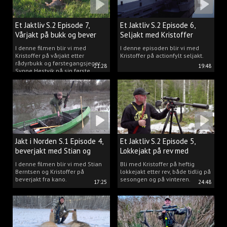
Et Jaktliv S.2 Episode 7,
Et Jaktliv S.2 Episode 6,
Vårjakt på bukk og bever
Seljakt med Kristoffer
Clausen
I denne filmen blir vi med
I denne episoden blir vi med
Kristoffer på vårjakt etter
Kristoffer på actionfylt seljakt.
rådyrbukk og førstegangsjeger
21:28
19:48
Synne Hestvik på sin første
beverjakt.
Jakt i Norden S.1 Episode 4,
Et Jaktliv S.2 Episode 5,
beverjakt med Stian og
Lokkejakt på rev med
Kristoffer
Kristoffer Clausen
I denne filmen blir vi med Stian
Bli med Kristoffer på heftig
Berntsen og Kristoffer på
lokkejakt etter rev, både tidlig på
beverjakt fra kano.
sesongen og på vinteren.
17:25
24:48