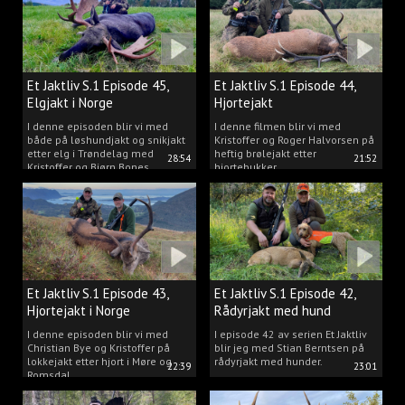
Et Jaktliv S.1 Episode 45,
Et Jaktliv S.1 Episode 44,
Elgjakt i Norge
Hjortejakt
I denne episoden blir vi med
I denne filmen blir vi med
både på løshundjakt og snikjakt
Kristoffer og Roger Halvorsen på
etter elg i Trøndelag med
heftig brølejakt etter
28:54
21:52
Kristoffer og Bjørn Bones
hjortebukker.
Et Jaktliv S.1 Episode 43,
Et Jaktliv S.1 Episode 42,
Hjortejakt i Norge
Rådyrjakt med hund
I denne episoden blir vi med
I episode 42 av serien Et Jaktliv
Christian Bye og Kristoffer på
blir jeg med Stian Berntsen på
lokkejakt etter hjort i Møre og
rådyrjakt med hunder.
22:39
23:01
Romsdal.