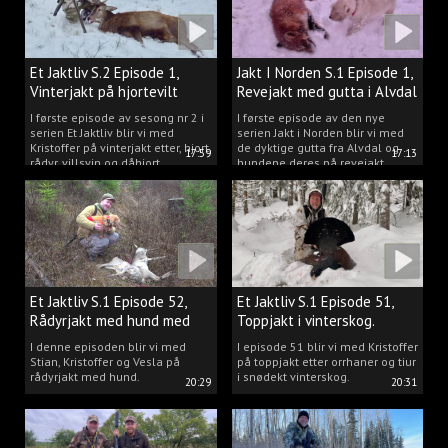
Et Jaktliv S.2 Episode 1,
Jakt I Norden S.1 Episode 1,
Vinterjakt på hjortevilt
Revejakt med gutta i Alvdal
I første episode av sesong nr 2 i
I første episode av den nye
serien Et Jaktliv blir vi med
serien Jakt i Norden blir vi med
Kristoffer på vinterjakt etter, hjort,
de dyktige gutta fra Alvdal og
17:59
17:13
rådyr, villsvin og dåhjort.
hundene deres på revejakt.
Et Jaktliv S.1 Episode 52,
Et Jaktliv S.1 Episode 51,
Rådyrjakt med hund med
Toppjakt i vinterskog.
Stian, Kristoffer og Vesla
I denne episoden blir vi med
I episode 51 blir vi med Kristoffer
Stian, Kristoffer og Vesla på
på toppjakt etter orrhaner og tiur
rådyrjakt med hund.
i snødekt vinterskog.
20:29
20:31