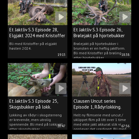
Et Jaktliv S.3 Episode 28,
Et Jaktliv S.3 Episode 26,
Elgjakt 2024 med Kristoffer
Brølejakt på hjortebukker
Clausen
med Kristoffer Clausen
Bli med Kristoffer på elgjakt
Brølejakt på hjortebukker i
høsten 2024.
brunsten er en heftig jaktform.
Bli med Kristoffer på brøling
19:15
18:38
etter hjortebukker.
Et Jaktliv S.3 Episode 25,
Clausen Uncut series
Skogsbukker på lokk.
Episode 1, Rådyrlokking.
Lokking av rådyr i skogsterreng
Helt ny filmserie med uncut /
er krevende, men utrolig
uklippet film på litt over 1 time
spennende. Bli med på lokkjakt
med ekte jakt akkurat slik vi
20:47
67:56
etter skogsbukker.
opplever det uredigert. Bli med
Kristoffer og opplev akkurat det
vi gjør når vi er ute og lokker