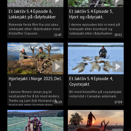
Et Jaktliv S.4 Episode 6,
Et Jaktliv S.4 Episode 5,
Lokkejakt på rådyrbukker
Hjort og rådyrjakt.
2025 Del.1
Rykende fersk film fra sist ukes
I denne episoden blir vi med på
lokkejakt etter rådyrbukker med
brølejakt etter kronhjort og
Kristoffer Clausen.
lokkejakt etter rådyrbukker.
21:47
20:52
Hjortejakt i Norge 2025, Del.
Et Jaktliv S.4 Episode 4,
1
Coyotejakt
I denne filmen reiser jeg til
Bli med Kristoffer på coyoytejakt
vestlandet for å bli med Anders
vinterstid i Canadas ødemark.
Tveito og Lars Erik Hovland på
28:29
17:09
brølejakt etter hjortebukker.